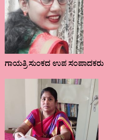
ಗಾಯತ್ರಿ ಸುಂಕದ ಉಪ ಸಂಪಾದಕರು