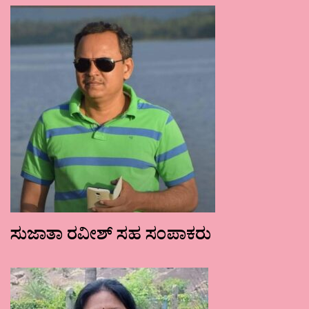
ಸುಜಾತಾ ರವೀಶ್ ಸಹ ಸಂಪಾಕರು