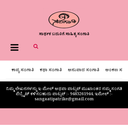
ಸಾರ್ಥಕ ಬದುಕಿಗೆ ಸಾಹಿತ್ಯ ಸಂಗಾತಿ
Menu
ಕಾವ್ಯ ಸಂಗಾತಿ
ಕಥಾ ಸಂಗಾತಿ
ಅನುವಾದ ಸಂಗಾತಿ
ಅಂಕಣ ಸಂಗಾ
ನಿಮ್ಮ ಲೇಖನಗಳನ್ನು ಇ-ಮೇಲ್ ಅಥವಾ ವಾಟ್ಸಪ್ ಮುಖಾಂತರ ನಮ್ಮ ಸಂಗತಿ
ವೆಬ್ಸೈಟ್ ಕಳಿಸಬಹುದು ವಾಟ್ಸಪ್‌ :- 9483261944, ಇಮೇಲ್ :-
sangaatipatrike@gmail.com