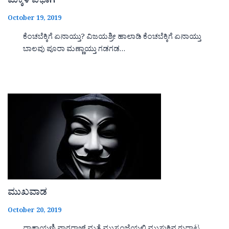
ಮಕ್ಕಳ ವಿಭಾಗ
October 19, 2019
ಕೆಂಚಬೆಕ್ಕಿಗೆ ಏನಾಯ್ತು? ವಿಜಯಶ್ರೀ ಹಾಲಾಡಿ ಕೆಂಚಬೆಕ್ಕಿಗೆ ಏನಾಯ್ತು
ಬಾಲವು ಪೂರಾ ಮಣ್ಣಾಯ್ತು ಗಡಗಡ…
ಮುಖವಾಡ
October 20, 2019