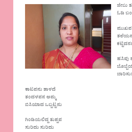
ಜೇಬು 
ಓಡಿ ಬಂ
ಮುಖವನ
ತಲೆಯನ
ಕಟ್ಟಿದನ
ಹಸಿವು 
ಬೊಬ್ಬ
ಬಾರಿಸು
ಕಾಟವನು ತಾಳದೆ
ತಂದಳವನ ಅಮ್ಮ
ಬಿಸಿಯಾದ ಒಬ್ಬಟ್ಟನು
ಗಿಂಡಿಯಲಿದ್ದ ತುಪ್ಪವ
ಸುರಿದು ಸುರಿದು