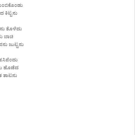
ತುಂಬಿಕೊಂಡು
ದ ಕಿಟ್ಟನು
ು ತೊಳೆದು
ು ಬಾಚಿ
ವನು ಜುಟ್ಟನು
ಹಸಿವೆಂದು
ೆಯ ಹೊಡೆದ
ತ ತಾಟನು