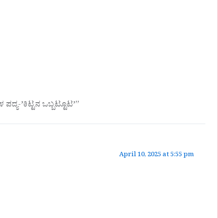
ದ್ಯ-ʼಕಿಟ್ಟನ ಒಬ್ಬಟ್ಟೂಟʼ”
April 10, 2025 at 5:55 pm