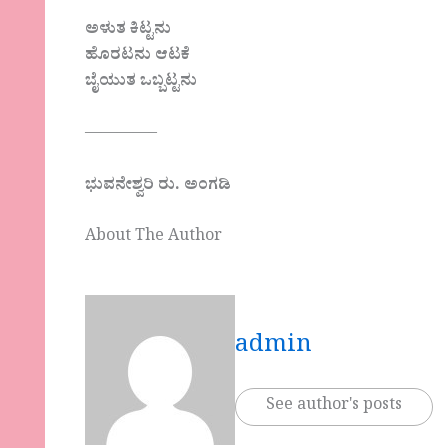
ಅಳುತ ಕಿಟ್ಟನು
ಹೊರಟನು ಆಟಕೆ
ಬೈಯುತ ಒಬ್ಬಟ್ಟನು
————–
ಭುವನೇಶ್ವರಿ ರು. ಅಂಗಡಿ
About The Author
admin
See author's posts