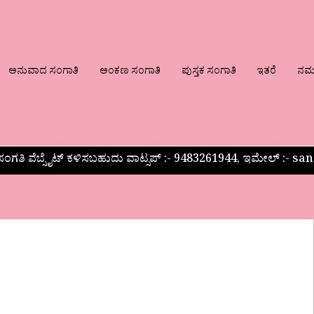
ಅನುವಾದ ಸಂಗಾತಿ
ಅಂಕಣ ಸಂಗಾತಿ
ಪುಸ್ತಕ ಸಂಗಾತಿ
ಇತರೆ
ನಮ್ಮ
ಂಗತಿ ವೆಬ್ಸೈಟ್ ಕಳಿಸಬಹುದು ವಾಟ್ಸಪ್‌ :- 9483261944, ಇಮೇಲ್ :-