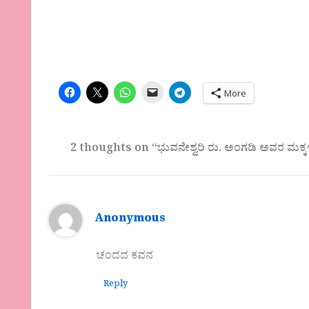
More
2 thoughts on “ಭುವನೇಶ್ವರಿ ರು. ಅಂಗಡಿ ಅವರ ಮಕ್ಕಳ ಪ
Anonymous
ಚಂದದ ಕವನ
Reply