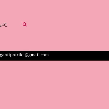
 ಬಗ್ಗೆ
 sangaatipatrike@gmail.com