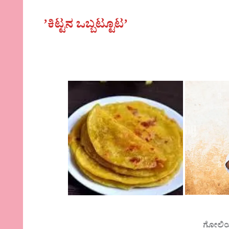
ʼಕಿಟ್ಟನ ಒಬ್ಬಟ್ಟೂಟʼ
ಗೋಲಿ