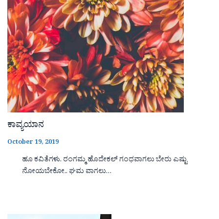
ಕಾವ್ಯಯಾನ
October 19, 2019
ಹೂ ಕವಿತೆಗಳು. ರಂಗಮ್ಮ ಹೊದೇಕಲ್ ಗಂಧವಾಗಲು ಬೇರು ಎಷ್ಟು
ನೋಯಬೇಕೋ.. ಘಮ ವಾಗಲು…