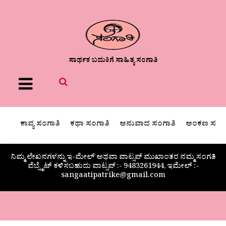
ಸಾರ್ಥಕ ಬದುಕಿಗೆ ಸಾಹಿತ್ಯ ಸಂಗಾತಿ
Menu
ಕಾವ್ಯ ಸಂಗಾತಿ
ಕಥಾ ಸಂಗಾತಿ
ಅನುವಾದ ಸಂಗಾತಿ
ಅಂಕಣ ಸಂಗಾ
ನಿಮ್ಮ ಲೇಖನಗಳನ್ನು ಇ-ಮೇಲ್ ಅಥವಾ ವಾಟ್ಸಪ್ ಮುಖಾಂತರ ನಮ್ಮ ಸಂಗತಿ
ವೆಬ್ಸೈಟ್ ಕಳಿಸಬಹುದು ವಾಟ್ಸಪ್‌ :- 9483261944, ಇಮೇಲ್ :-
sangaatipatrike@gmail.com