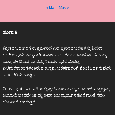
« Mar
May »
ಸಂಗಾತಿ
ಕನ್ನಡದ ಓದುಗರಿಗೆ ಉತ್ತಮವಾದ ಎಲ್ಲ ಪ್ರಕಾರದ ಬರಹಳನ್ನು ಓದಲು
ಒದಗಿಸುವುದು ನಮ್ಮ ಗುರಿ. ಜನಪರವಾದ, ಜೀವಪರವಾದ ಬರಹಗಳನ್ನು
ಮಾತ್ರ ಪ್ರಕಟಿಸುವುದು ನಮ್ಮ ನಿಲುವು. ಪ್ರತಿಭೆಯಿದ್ದೂ
ಎಲೆಮರೆಕಾಯಿಗಳಂತಿರುವ ಉತ್ತಮ ಬರಹಗಾರರಿಗೆ ವೇದಿಕೆಒದಗಿಸುವುದು
ʼಸಂಗಾತಿʼಯ ಉದ್ದೇಶ.
Copyright:- ಸಂಗಾತಿಯಲ್ಲಿ ಪ್ರಕಟವಾಗುವ ಎಲ್ಲ ಬರಹಗಳ ಹಕ್ಕುಸ್ವಾಮ್ಯ
ಆಯಾಲೇಖಕರದೇ ಆಗಿದ್ದು ಅವರ ಅಭಿಪ್ರಾಯಗಳಹೊಣೆಗಾರಿಕೆ ಸದರಿ
ಲೇಖಕರದೆ ಆಗಿರುತ್ತದೆ