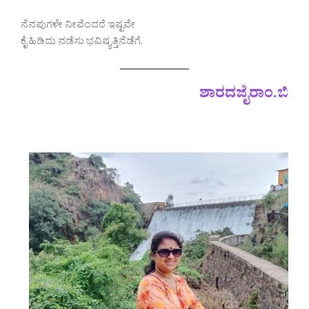
ನೆನಪುಗಳೇ ನೀವೆಂದರೆ ಇಷ್ಟವೇ
ಕೈ ಹಿಡಿದು ನಡೆಸು ಭವಿಷ್ಯತ್ತಿನೆಡೆಗೆ.
ಶಾರದಜೈರಾಂ.ಬಿ