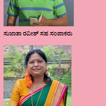
ಸುಜಾತಾ ರವೀಶ್ ಸಹ ಸಂಪಾಕರು