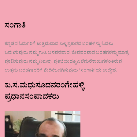
ಸಂಗಾತಿ
ಕನ್ನಡದ ಓದುಗರಿಗೆ ಉತ್ತಮವಾದ ಎಲ್ಲ ಪ್ರಕಾರದ ಬರಹಳನ್ನು ಓದಲು
ಒದಗಿಸುವುದು ನಮ್ಮ ಗುರಿ. ಜನಪರವಾದ, ಜೀವಪರವಾದ ಬರಹಗಳನ್ನು ಮಾತ್ರ
ಪ್ರಕಟಿಸುವುದು ನಮ್ಮ ನಿಲುವು. ಪ್ರತಿಭೆಯಿದ್ದೂ ಎಲೆಮರೆಕಾಯಿಗಳಂತಿರುವ
ಉತ್ತಮ ಬರಹಗಾರರಿಗೆ ವೇದಿಕೆಒದಗಿಸುವುದು ʼಸಂಗಾತಿʼಯ ಉದ್ದೇಶ.
ಕು.ಸ.ಮಧುಸೂದನರಂಗೇಹಳ್ಳಿ
ಪ್ರಧಾನಸಂಪಾದಕರು