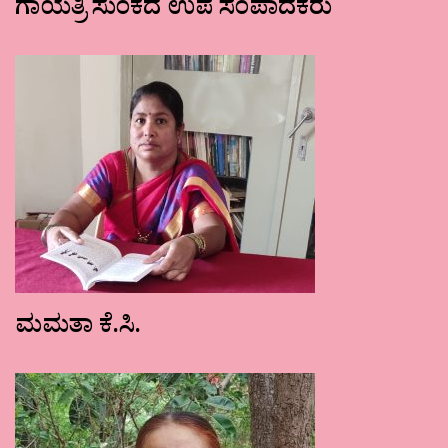
ಗಾಯತ್ರಿ ಸುಂಕದ ಉಪ ಸಂಪಾದಕರು
ಮಮತಾ ಕೆ.ಸಿ.