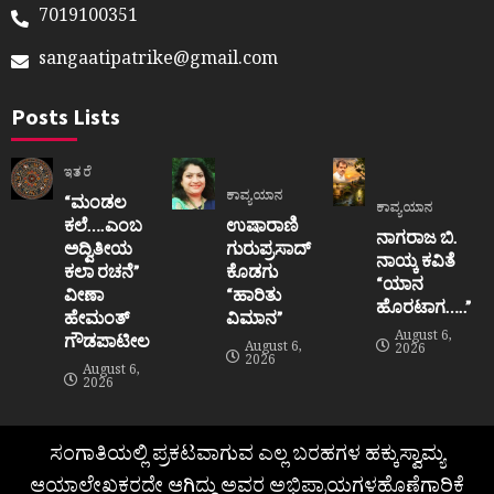
7019100351
sangaatipatrike@gmail.com
Posts Lists
ಇತರೆ
ಕಾವ್ಯಯಾನ
“ಮಂಡಲ
ಕಾವ್ಯಯಾನ
ಕಲೆ….ಎಂಬ
ಉಷಾರಾಣಿ
ನಾಗರಾಜ ಬಿ.
ಅದ್ವಿತೀಯ
ಗುರುಪ್ರಸಾದ್
ನಾಯ್ಕ ಕವಿತೆ
ಕಲಾ ರಚನೆ”‌
ಕೊಡಗು
“ಯಾನ
ವೀಣಾ
“ಹಾರಿತು
ಹೊರಟಾಗ…..”
ಹೇಮಂತ್‌
ವಿಮಾನ”
August 6,
ಗೌಡಪಾಟೀಲ
August 6,
2026
2026
August 6,
2026
ಸಂಗಾತಿಯಲ್ಲಿ ಪ್ರಕಟವಾಗುವ ಎಲ್ಲ ಬರಹಗಳ ಹಕ್ಕುಸ್ವಾಮ್ಯ
ಆಯಾಲೇಖಕರದೇ ಆಗಿದ್ದು ಅವರ ಅಭಿಪ್ರಾಯಗಳಹೊಣೆಗಾರಿಕೆ