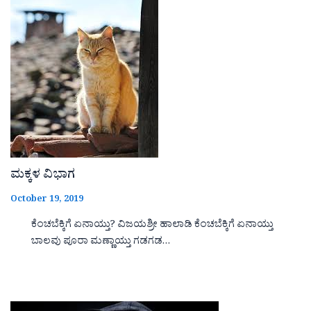
ಮಕ್ಕಳ ವಿಭಾಗ
October 19, 2019
ಕೆಂಚಬೆಕ್ಕಿಗೆ ಏನಾಯ್ತು? ವಿಜಯಶ್ರೀ ಹಾಲಾಡಿ ಕೆಂಚಬೆಕ್ಕಿಗೆ ಏನಾಯ್ತು
ಬಾಲವು ಪೂರಾ ಮಣ್ಣಾಯ್ತು ಗಡಗಡ…