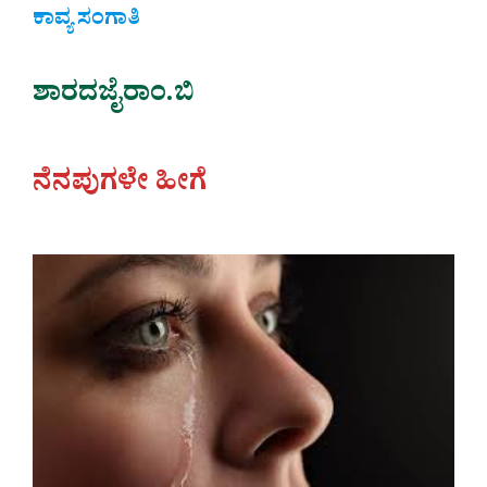
ಕಾವ್ಯ ಸಂಗಾತಿ
ಶಾರದಜೈರಾಂ.ಬಿ
ನೆನಪುಗಳೇ ಹೀಗೆ