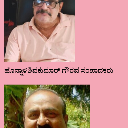
ಹೊನ್ನಾಳಿಶಿವಕುಮಾರ್ ಗೌರವ ಸಂಪಾದಕರು