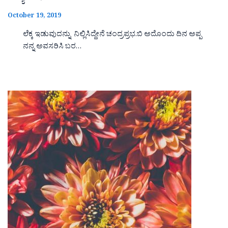
October 19, 2019
ಲೆಕ್ಕ ಇಡುವುದನ್ನು ನಿಲ್ಲಿಸಿದ್ದೇನೆ ಚಂದ್ರಪ್ರಭ.ಬಿ ಅದೊಂದು ದಿನ ಅಪ್ಪ
ನನ್ನ ಅವಸರಿಸಿ ಬರ…