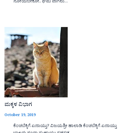
ನೋಯಬೇಕೋ.. ಘಮ ವಾಗಲು…
ಮಕ್ಕಳ ವಿಭಾಗ
October 19, 2019
ಕೆಂಚಬೆಕ್ಕಿಗೆ ಏನಾಯ್ತು? ವಿಜಯಶ್ರೀ ಹಾಲಾಡಿ ಕೆಂಚಬೆಕ್ಕಿಗೆ ಏನಾಯ್ತು