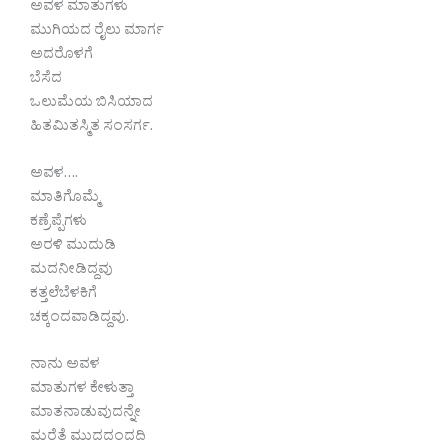
ಅವಳ ಮಾತುಗಳು
ಮುಗಿಯದ ರೈಲು ಮಾರ್ಗ
ಅದರೊಳಗೆ
ಬೆಸೆದ
ಒಲುಮೆಯ ಬಿಸಿಯಾದ
ಹಿತಮಿತಸ್ಮಿತ ಸಂಸರ್ಗ.
ಅವಳ….
ಮಾತಿಗೊಮ್ಮೆ
ಕಣ್ರೆಪ್ಪೆಗಳು
ಅರಳಿ ಮುದುಡಿ
ಮದನೀಡಿದ್ದವು
ಕತ್ತಲೆಬೆಳಕಿಗೆ
ಚಕ್ಕಂದವಾಡಿದ್ದವು.
ನಾನು ಅವಳ
ಮಾತುಗಳ ಕೇಳುತ್ತಾ
ಮಾತನಾಡುವುದನ್ನೇ
ಮರೆತೆ ಮುದದಂದದಿ