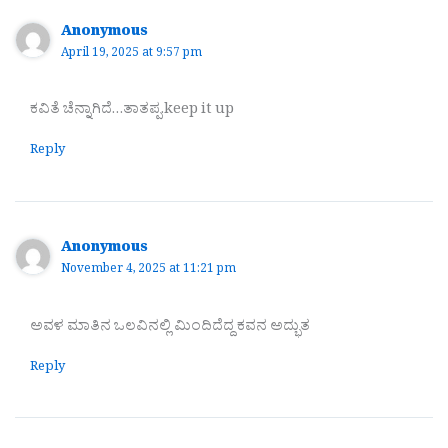
Anonymous
April 19, 2025 at 9:57 pm
ಕವಿತೆ ಚೆನ್ನಾಗಿದೆ…ತಾತಪ್ಪ.keep it up
Reply
Anonymous
November 4, 2025 at 11:21 pm
ಅವಳ ಮಾತಿನ ಒಲವಿನಲ್ಲಿ ಮಿಂದಿದೆದ್ದ ಕವನ ಅದ್ಭುತ
Reply