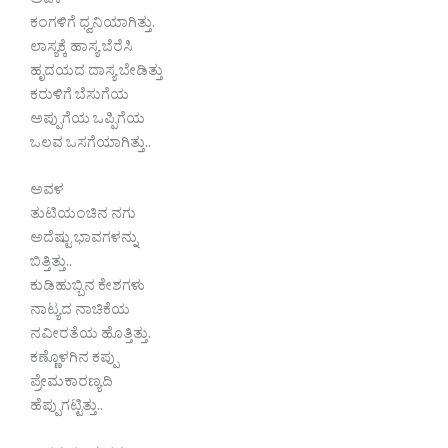
ಅವಳ
ಕಂಗಳಿಗೆ ಧ್ವನಿಯಾಗಿತ್ತು.
ಲಾಸ್ಯಕ್ಕೆ ಹಾಸ್ಯ ಬೆರೆಸಿ
ಹೃದಯದ ದಾಸ್ಯ ಬೇಡಿತ್ತು
ಕರುಳಿಗೆ ಬೆಸುಗೆಯ
ಅಪ್ಪುಗೆಯ ಒಪ್ಪಿಗೆಯ
ಒಲವ ಒಸಗೆಯಾಗಿತ್ತು..
ಅವಳ
ತುಟಿಯಂಚಿನ ನಗು
ಅದೆಷ್ಟು ಭಾವಗಳನ್ನು
ಬಿತ್ತಿತ್ತು..
ಕುಡಿಹುಬ್ಬಿನ ಕೇಶಗಳು
ನಾಟ್ಯದ ನಾಚಿಕೆಯ
ನವೀರತೆಯ ಹೊತ್ತಿತ್ತು.
ಕಣ್ಣೊಳಗಿನ ಕಪ್ಪು
ಪ್ರೇಮಕಾರಣ್ಯದಿ
ಹೆಪ್ಪುಗಟ್ಟಿತ್ತು..