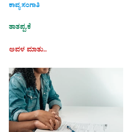
ಕಾವ್ಯ ಸಂಗಾತಿ
ತಾತಪ್ಪ.ಕೆ‌
ಅವಳ ಮಾತು..