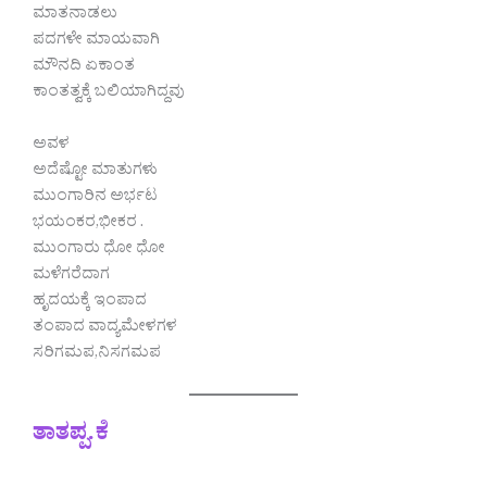
ಮಾತನಾಡಲು
ಪದಗಳೇ ಮಾಯವಾಗಿ
ಮೌನದಿ ಏಕಾಂತ
ಕಾಂತತ್ವಕ್ಕೆ ಬಲಿಯಾಗಿದ್ದವು
ಅವಳ
ಅದೆಷ್ಟೋ ಮಾತುಗಳು
ಮುಂಗಾರಿನ ಅರ್ಭಟ
ಭಯಂಕರ,ಭೀಕರ .
ಮುಂಗಾರು ಧೋ ಧೋ
ಮಳೆಗರೆದಾಗ
ಹೃದಯಕ್ಕೆ ಇಂಪಾದ
ತಂಪಾದ ವಾದ್ಯಮೇಳಗಳ
ಸರಿಗಮಪ,ನಿಸಗಮಪ
ತಾತಪ್ಪ.ಕೆ