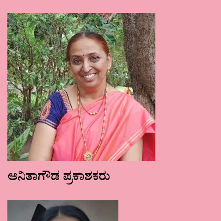
ಅನಿತಾಗೌಡ ಪ್ರಕಾಶಕರು