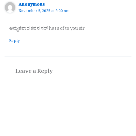
Anonymous
November 5, 2025 at 9:00 am
ಅದ್ಭುತವಾದ ಕವನ ಸರ್ hat’s of to you sir
Reply
Leave a Reply