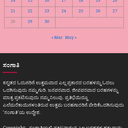
14
15
16
17
18
19
20
21
22
23
24
25
26
27
28
29
30
« Mar
May »
ಸಂಗಾತಿ
ಕನ್ನಡದ ಓದುಗರಿಗೆ ಉತ್ತಮವಾದ ಎಲ್ಲ ಪ್ರಕಾರದ ಬರಹಳನ್ನು ಓದಲು
ಒದಗಿಸುವುದು ನಮ್ಮ ಗುರಿ. ಜನಪರವಾದ, ಜೀವಪರವಾದ ಬರಹಗಳನ್ನು
ಮಾತ್ರ ಪ್ರಕಟಿಸುವುದು ನಮ್ಮ ನಿಲುವು. ಪ್ರತಿಭೆಯಿದ್ದೂ
ಎಲೆಮರೆಕಾಯಿಗಳಂತಿರುವ ಉತ್ತಮ ಬರಹಗಾರರಿಗೆ ವೇದಿಕೆಒದಗಿಸುವುದು
ʼಸಂಗಾತಿʼಯ ಉದ್ದೇಶ.