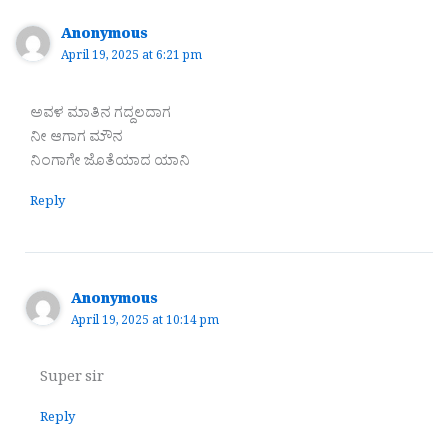
Anonymous
April 19, 2025 at 6:21 pm
ಅವಳ ಮಾತಿನ ಗದ್ದಲದಾಗ
ನೀ ಆಗಾಗ ಮೌನ
ನಿಂಗಾಗೇ ಜೊತೆಯಾದ ಯಾನಿ
Reply
Anonymous
April 19, 2025 at 10:14 pm
Super sir
Reply