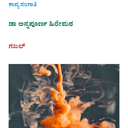
ಕಾವ್ಯ ಸಂಗಾತಿ
ಡಾ ಅನ್ನಪೂರ್ಣ ಹಿರೇಮಠ
ಗಜಲ್