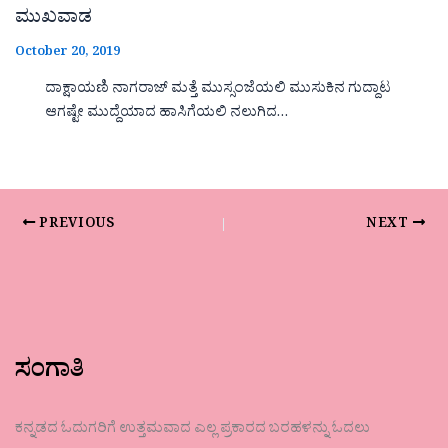
ಮುಖವಾಡ
October 20, 2019
ದಾಕ್ಷಾಯಣಿ ನಾಗರಾಜ್ ಮತ್ತೆ ಮುಸ್ಸಂಜೆಯಲಿ ಮುಸುಕಿನ ಗುದ್ದಾಟ
ಆಗಷ್ಟೇ ಮುದ್ದೆಯಾದ ಹಾಸಿಗೆಯಲಿ ನಲುಗಿದ…
PREVIOUS
NEXT
ಸಂಗಾತಿ
ಕನ್ನಡದ ಓದುಗರಿಗೆ ಉತ್ತಮವಾದ ಎಲ್ಲ ಪ್ರಕಾರದ ಬರಹಳನ್ನು ಓದಲು