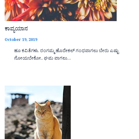
ಕಾವ್ಯಯಾನ
October 19, 2019
ಹೂ ಕವಿತೆಗಳು. ರಂಗಮ್ಮ ಹೊದೇಕಲ್ ಗಂಧವಾಗಲು ಬೇರು ಎಷ್ಟು
ನೋಯಬೇಕೋ.. ಘಮ ವಾಗಲು…