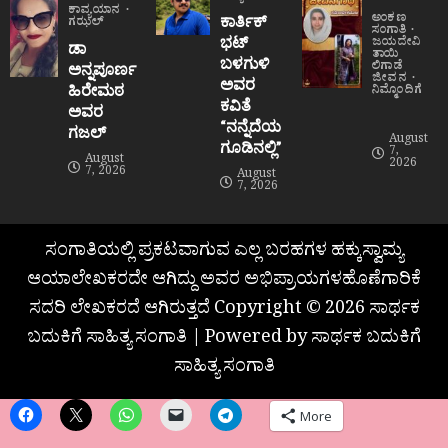
ಕಾವ್ಯಯಾನ
ಅಂಕಣ
ಕಾರ್ತಿಕ್
ಗಝಲ್
ಸಂಗಾತಿ
ಭಟ್
ಜಯದೇವಿ
ಡಾ
ತಾಯಿ
ಬಳಗುಳಿ
ಲಿಗಾಡೆ
ಅನ್ನಪೂರ್ಣ
ಜೀವನ
ಅವರ
ಹಿರೇಮಠ
ನಿಮ್ಮೊಂದಿಗೆ
ಕವಿತೆ
ಅವರ
“ನನ್ನೆದೆಯ
ಗಜಲ್
August
ಗೂಡಿನಲ್ಲಿ”
7,
August
2026
7, 2026
August
7, 2026
ಸಂಗಾತಿಯಲ್ಲಿ ಪ್ರಕಟವಾಗುವ ಎಲ್ಲ ಬರಹಗಳ ಹಕ್ಕುಸ್ವಾಮ್ಯ
ಆಯಾಲೇಖಕರದೇ ಆಗಿದ್ದು ಅವರ ಅಭಿಪ್ರಾಯಗಳಹೊಣೆಗಾರಿಕೆ
ಸದರಿ ಲೇಖಕರದೆ ಆಗಿರುತ್ತದೆ Copyright © 2026 ಸಾರ್ಥಕ
ಬದುಕಿಗೆ ಸಾಹಿತ್ಯ ಸಂಗಾತಿ | Powered by ಸಾರ್ಥಕ ಬದುಕಿಗೆ
ಸಾಹಿತ್ಯ ಸಂಗಾತಿ
More