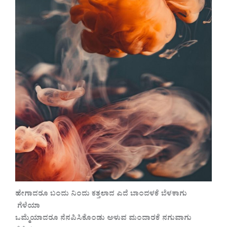
ಹೇಗಾದರೂ ಬಂದು ನಿಂದು ಕತ್ತಲಾದ ಎದೆ ಬಾಂದಳಕೆ ಬೆಳಕಾಗು
ಗೆಳೆಯಾ
ಒಮ್ಮೆಯಾದರೂ ನೆನಪಿಸಿಕೊಂಡು ಅಳುವ ಮಂದಾರಕೆ ನಗುವಾಗು