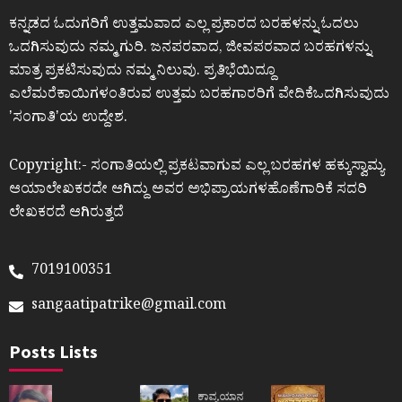
ಕನ್ನಡದ ಓದುಗರಿಗೆ ಉತ್ತಮವಾದ ಎಲ್ಲ ಪ್ರಕಾರದ ಬರಹಳನ್ನು ಓದಲು
ಒದಗಿಸುವುದು ನಮ್ಮ ಗುರಿ. ಜನಪರವಾದ, ಜೀವಪರವಾದ ಬರಹಗಳನ್ನು
ಮಾತ್ರ ಪ್ರಕಟಿಸುವುದು ನಮ್ಮ ನಿಲುವು. ಪ್ರತಿಭೆಯಿದ್ದೂ
ಎಲೆಮರೆಕಾಯಿಗಳಂತಿರುವ ಉತ್ತಮ ಬರಹಗಾರರಿಗೆ ವೇದಿಕೆಒದಗಿಸುವುದು
ʼಸಂಗಾತಿʼಯ ಉದ್ದೇಶ.
Copyright:- ಸಂಗಾತಿಯಲ್ಲಿ ಪ್ರಕಟವಾಗುವ ಎಲ್ಲ ಬರಹಗಳ ಹಕ್ಕುಸ್ವಾಮ್ಯ
ಆಯಾಲೇಖಕರದೇ ಆಗಿದ್ದು ಅವರ ಅಭಿಪ್ರಾಯಗಳಹೊಣೆಗಾರಿಕೆ ಸದರಿ
ಲೇಖಕರದೆ ಆಗಿರುತ್ತದೆ
7019100351
sangaatipatrike@gmail.com
Posts Lists
ಕಾವ್ಯಯಾನ