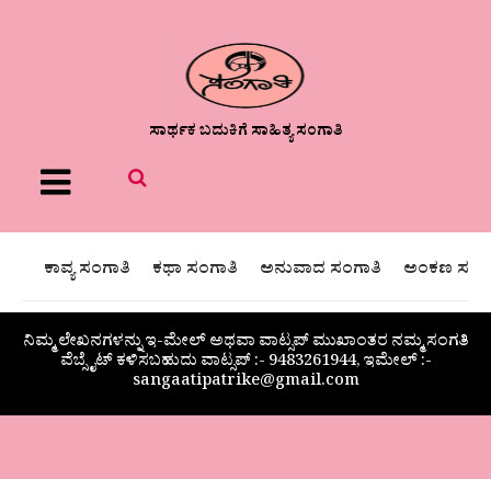
ಸಾರ್ಥಕ ಬದುಕಿಗೆ ಸಾಹಿತ್ಯ ಸಂಗಾತಿ
Menu
ಕಾವ್ಯ ಸಂಗಾತಿ
ಕಥಾ ಸಂಗಾತಿ
ಅನುವಾದ ಸಂಗಾತಿ
ಅಂಕಣ ಸಂಗಾ
ನಿಮ್ಮ ಲೇಖನಗಳನ್ನು ಇ-ಮೇಲ್ ಅಥವಾ ವಾಟ್ಸಪ್ ಮುಖಾಂತರ ನಮ್ಮ ಸಂಗತಿ
ವೆಬ್ಸೈಟ್ ಕಳಿಸಬಹುದು ವಾಟ್ಸಪ್‌ :- 9483261944, ಇಮೇಲ್ :-
sangaatipatrike@gmail.com