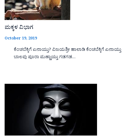
ಮಕ್ಕಳ ವಿಭಾಗ
October 19, 2019
ಕೆಂಚಬೆಕ್ಕಿಗೆ ಏನಾಯ್ತು? ವಿಜಯಶ್ರೀ ಹಾಲಾಡಿ ಕೆಂಚಬೆಕ್ಕಿಗೆ ಏನಾಯ್ತು
ಬಾಲವು ಪೂರಾ ಮಣ್ಣಾಯ್ತು ಗಡಗಡ…