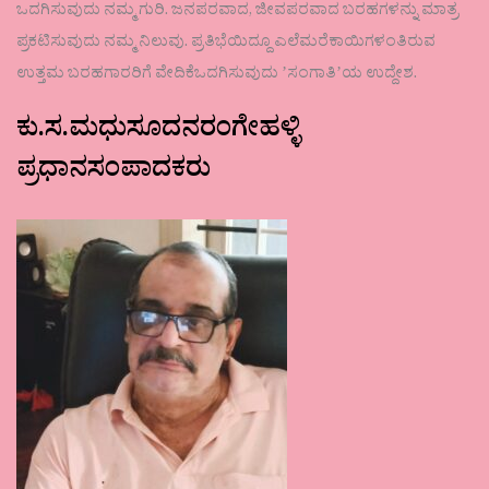
ಒದಗಿಸುವುದು ನಮ್ಮ ಗುರಿ. ಜನಪರವಾದ, ಜೀವಪರವಾದ ಬರಹಗಳನ್ನು ಮಾತ್ರ
ಪ್ರಕಟಿಸುವುದು ನಮ್ಮ ನಿಲುವು. ಪ್ರತಿಭೆಯಿದ್ದೂ ಎಲೆಮರೆಕಾಯಿಗಳಂತಿರುವ
ಉತ್ತಮ ಬರಹಗಾರರಿಗೆ ವೇದಿಕೆಒದಗಿಸುವುದು ʼಸಂಗಾತಿʼಯ ಉದ್ದೇಶ.
ಕು.ಸ.ಮಧುಸೂದನರಂಗೇಹಳ್ಳಿ
ಪ್ರಧಾನಸಂಪಾದಕರು