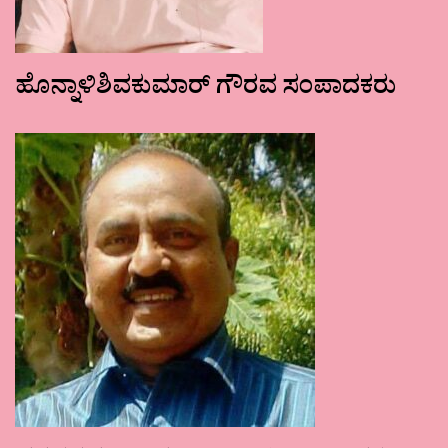
ಹೊನ್ನಾಳಿಶಿವಕುಮಾರ್ ಗೌರವ ಸಂಪಾದಕರು