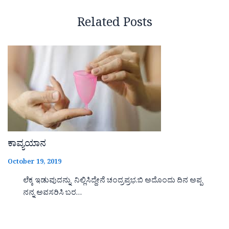
Related Posts
ಕಾವ್ಯಯಾನ
October 19, 2019
ಲೆಕ್ಕ ಇಡುವುದನ್ನು ನಿಲ್ಲಿಸಿದ್ದೇನೆ ಚಂದ್ರಪ್ರಭ.ಬಿ ಅದೊಂದು ದಿನ ಅಪ್ಪ
ನನ್ನ ಅವಸರಿಸಿ ಬರ…