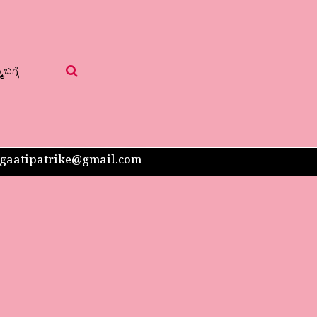
 ಬಗ್ಗೆ
 sangaatipatrike@gmail.com