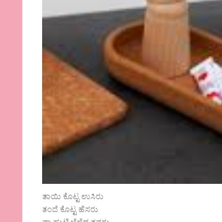
ತಾಯಿ ಕೊಟ್ಟ ಉಸಿರು
ತಂದೆ ಕೊಟ್ಟ ಹೆಸರು