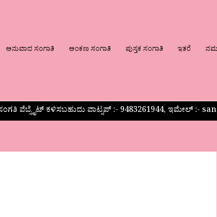
ಅನುವಾದ ಸಂಗಾತಿ
ಅಂಕಣ ಸಂಗಾತಿ
ಪುಸ್ತಕ ಸಂಗಾತಿ
ಇತರೆ
ನಮ್ಮ
ಂಗತಿ ವೆಬ್ಸೈಟ್ ಕಳಿಸಬಹುದು ವಾಟ್ಸಪ್‌ :- 9483261944, ಇಮೇಲ್ :-