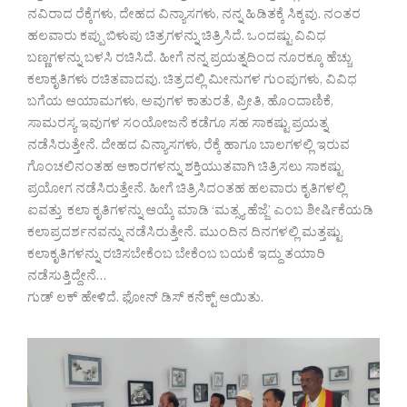
ನವಿರಾದ ರೆಕ್ಕೆಗಳು, ದೇಹದ ವಿನ್ಯಾಸಗಳು, ನನ್ನ ಹಿಡಿತಕ್ಕೆ ಸಿಕ್ಕವು. ನಂತರ
ಹಲವಾರು ಕಪ್ಪು ಬಿಳುಪು ಚಿತ್ರಗಳನ್ನು ಚಿತ್ರಿಸಿದೆ. ಒಂದಷ್ಟು ವಿವಿಧ
ಬಣ್ಣಗಳನ್ನು ಬಳಸಿ ರಚಿಸಿದೆ. ಹೀಗೆ ನನ್ನ ಪ್ರಯತ್ನದಿಂದ ನೂರಕ್ಕೂ ಹೆಚ್ಚು
ಕಲಾಕೃತಿಗಳು ರಚಿತವಾದವು. ಚಿತ್ರದಲ್ಲಿ ಮೀನುಗಳ ಗುಂಪುಗಳು, ವಿವಿಧ
ಬಗೆಯ ಆಯಾಮಗಳು, ಅವುಗಳ ಕಾತುರತೆ, ಪ್ರೀತಿ, ಹೊಂದಾಣಿಕೆ,
ಸಾಮರಸ್ಯ ಇವುಗಳ ಸಂಯೋಜನೆ ಕಡೆಗೂ ಸಹ ಸಾಕಷ್ಟು ಪ್ರಯತ್ನ
ನಡೆಸಿರುತ್ತೇನೆ. ದೇಹದ ವಿನ್ಯಾಸಗಳು, ರೆಕ್ಕೆ ಹಾಗೂ ಬಾಲಗಳಲ್ಲಿ ಇರುವ
ಗೊಂಚಲಿನಂತಹ ಆಕಾರಗಳನ್ನು ಶಕ್ತಿಯುತವಾಗಿ ಚಿತ್ರಿಸಲು ಸಾಕಷ್ಟು
ಪ್ರಯೋಗ ನಡೆಸಿರುತ್ತೇನೆ. ಹೀಗೆ ಚಿತ್ರಿಸಿದಂತಹ ಹಲವಾರು ಕೃತಿಗಳಲ್ಲಿ
ಐವತ್ತು ಕಲಾ ಕೃತಿಗಳನ್ನು ಆಯ್ಕೆ ಮಾಡಿ ‘ಮತ್ಸ್ಯ ಹೆಜ್ಜೆ’ ಎಂಬ ಶೀರ್ಷಿಕೆಯಡಿ
ಕಲಾಪ್ರದರ್ಶನವನ್ನು ನಡೆಸಿರುತ್ತೇನೆ. ಮುಂದಿನ ದಿನಗಳಲ್ಲಿ ಮತ್ತಷ್ಟು
ಕಲಾಕೃತಿಗಳನ್ನು ರಚಿಸಬೇಕೆಂಬ ಬೇಕೆಂಬ ಬಯಕೆ ಇದ್ದು ತಯಾರಿ
ನಡೆಸುತ್ತಿದ್ದೇನೆ…
ಗುಡ್ ಲಕ್ ಹೇಳಿದೆ. ಫೋನ್ ಡಿಸ್ ಕನೆಕ್ಟ್ ಆಯಿತು.