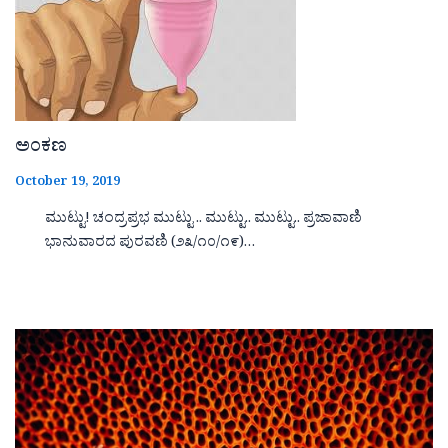
ಅಂಕಣ
October 19, 2019
ಮುಟ್ಟು! ಚಂದ್ರಪ್ರಭ ಮುಟ್ಟು .. ಮುಟ್ಟು.. ಮುಟ್ಟು.. ಪ್ರಜಾವಾಣಿ
ಭಾನುವಾರದ ಪುರವಣಿ (೨೩/೧೦/೧೯)…