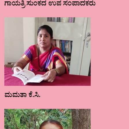
ಗಾಯತ್ರಿ ಸುಂಕದ ಉಪ ಸಂಪಾದಕರು
ಮಮತಾ ಕೆ.ಸಿ.