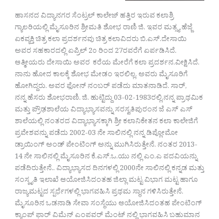
ಹಾಸನದ ವಿದ್ಯಾನಗರ ಸೆಂಟ್ರಲ್ ಕಾಲೇಜ್ ಹತ್ತಿರ ಇರುವ ಕಲಾಶ್ರಿ
ಗ್ಯಾಲರಿಯಲ್ಲಿ ಮೈಸೂರಿನ ಶ್ರೀಮತಿ ಶೋಭ ರಾಣಿ ಜಿ. ಇವರ ಮತ್ಸ್ಯ ಹೆಜ್ಜೆ
ಏಕವ್ಯಕ್ತಿ ಚಿತ್ರ ಕಲಾ ಪ್ರದರ್ಶನವು ಚಿತ್ರ ಕಲಾವಿದರು ಬಿ.ಎಸ್.ದೇಸಾಯಿ
ಅವರ ಸಹಕಾರದಲ್ಲಿ ಏಪ್ರಿಲ್ 2೦ ರಿಂದ 27ರವರೆಗೆ ಏರ್ಪಡಿಸಿದೆ.
ಆತ್ಮೀಯರು ದೇಸಾಯಿ ಅವರ ಕರೆಯ ಮೇರೆಗೆ ಕಲಾ ಪ್ರದರ್ಶನ.ವೀಕ್ಷಿಸಿದೆ.
ನಾನು ಹೋದ ಕಾಲಕ್ಕೆ ಶೋಭ ಮೇಡಂ ಇರಲಿಲ್ಲ. ಅವರು ಮೈಸೂರಿಗೆ
ಹೋಗಿದ್ದರು. ಅವರ ಫೋನ್ ನಂಬರ್ ಪಡೆದು ಮಾತನಾಡಿದೆ. ಸಾರ್,
ನನ್ನ ಹೆಸರು ಶೋಭರಾಣಿ. ಜಿ. ಹುಟ್ಟಿದ್ದು 03-02-1983ರಲ್ಲಿ.ನನ್ನ ಪ್ರಾಥಮಿಕ
ಮತ್ತು ಪ್ರೌಢಶಾಲೆಯ ವಿದ್ಯಾಭ್ಯಾಸವನ್ನು ಸರಸ್ವತಿಪುರಂನ ಜೆ ಎಸ್ ಎಸ್
ಶಾಲೆಯಲ್ಲಿ ನಂತರದ ವಿದ್ಯಾಭ್ಯಾಸಕ್ಕಾಗಿ ಶ್ರೀ ಕಲಾನಿಕೇತನ ಕಲಾ ಕಾಲೇಜಿಗೆ
ಪ್ರವೇಶವನ್ನು ಪಡೆದು 2002-03 ನೇ ಸಾಲಿನಲ್ಲಿ ನನ್ನ ಡಿಪ್ಲೋಮೋ
ಡ್ರಾಯಿಂಗ್ ಅಂಡ್ ಪೇಂಟಿಂಗ್ ಅನ್ನು ಮುಗಿಸಿರುತ್ತೇನೆ. ನಂತರ 2013-
14 ನೇ ಸಾಲಿನಲ್ಲಿ ಮೈಸೂರಿನ ಕೆ.ಎಸ್.ಒ.ಯು ನಲ್ಲಿ ಎಂ.ಎ ಪದವಿಯನ್ನು
ಪಡೆದಿರುತ್ತೇನೆ.. ವಿದ್ಯಾಭ್ಯಾಸದ ದಿನಗಳಲ್ಲಿ 2000ನೇ ಸಾಲಿನಲ್ಲಿ ಕನ್ನಡ ಮತ್ತು
ಸಂಸ್ಕೃತಿ ಇಲಾಖೆ ಆಯೋಜಿಸಿದಂತಹ ಜಿಲ್ಲಾ ಮಟ್ಟ ವಿಭಾಗ ಮಟ್ಟ ಹಾಗೂ
ರಾಜ್ಯಮಟ್ಟದ ಸ್ಪರ್ಧೆಗಳಲ್ಲಿ ಭಾಗವಹಿಸಿ ಪ್ರಥಮ ಸ್ಥಾನ ಗಳಿಸಿರುತ್ತೇನೆ.
ಮೈಸೂರಿನ ಒಡನಾಡಿ ಸೇವಾ ಸಂಸ್ಥೆಯು ಆಯೋಜಿಸಿದಂತಹ ಪೇಂಟಿಂಗ್
ಕ್ಯಾಂಪ್ ಫಾರ್ ವಿಮೆನ್ ಎಂಪವರ್ ಮೆಂಟ್ ನಲ್ಲಿ ಭಾಗವಹಿಸಿ ಬಹುಮಾನ