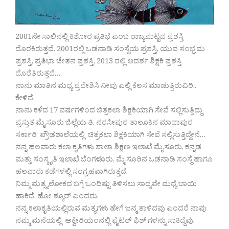
2001ನೇ ಸಾಲಿನಲ್ಲಿ ಕಿಶೋರ ಪ್ರತಿಭೆ ಎಂಬ ರಾಜ್ಯಮಟ್ಟದ ಪ್ರಶಸ್ತಿ
ದೊರಕಿರುತ್ತದೆ. 2001ರಲ್ಲಿ ಒಡನಾಡಿ ಸಂಸ್ಥೆಯ ಪ್ರಶಸ್ತಿ, ಯುವ ಸಂಭ್ರಮ
ಪ್ರಶಸ್ತಿ, ಪ್ರತಿಭಾ ಚೇತನ ಪ್ರಶಸ್ತಿ, 2013 ರಲ್ಲಿ ಆದರ್ಶ ಶಿಕ್ಷಕಿ ಪ್ರಶಸ್ತಿ
ದೊರೆತಿರುತ್ತದೆ…
ನಾನು ಮಾತಿನ ಮಧ್ಯ ಪ್ರವೇಶಿಸಿ ನೀವು ಎಲ್ಲಿ ಕೆಲಸ ಮಾಡುತ್ತಿರುವಿರಿ..
ಕೇಳಿದೆ.
ನಾನು ಕಳೆದ 17 ವರ್ಷಗಳಿಂದ ಚಿತ್ರಕಲಾ ಶಿಕ್ಷಕಿಯಾಗಿ ಸೇವೆ ಸಲ್ಲಿಸುತ್ತಿದ್ದು
ಪ್ರಸ್ತುತ ಮೈಸೂರು ಜಿಲ್ಲೆಯ ತಿ. ನರಸೀಪುರ ತಾಲೂಕಿನ ಮಾದಾಪುರ
ಸರ್ಕಾರಿ ಪ್ರೌಢಶಾಲೆಯಲ್ಲಿ ಚಿತ್ರಕಲಾ ಶಿಕ್ಷಕಿಯಾಗಿ ಸೇವೆ ಸಲ್ಲಿಸುತ್ತಿದ್ದೇನೆ…
ನನ್ನ ಹಲವಾರು ಕಲಾ ಕೃತಿಗಳು ಶಾಲಾ ಶಿಕ್ಷಣ ಇಲಾಖೆ ಮೈಸೂರು, ಕನ್ನಡ
ಮತ್ತು ಸಂಸ್ಕೃತಿ ಇಲಾಖೆ ಬೆಂಗಳೂರು, ಮೈಸೂರಿನ ಒಡನಾಡಿ ಸಂಸ್ಥೆ ಹಾಗೂ
ಹಲವಾರು ಕಡೆಗಳಲ್ಲಿ ಸಂಗ್ರಹವಾಗಿರುತ್ತದೆ.
ನಿಮ್ಮ ಮತ್ಸ್ಯಲೋಕದ ಬಗ್ಗೆ ಒಂದಿಷ್ಟು ತಿಳಿಸಲು ಸಾಧ್ಯವೇ ಮಧ್ಯೆ ಬಾಯಿ
ಹಾಕಿದೆ. ಹೋ ಶ್ಯೂರ್ ಎಂದರು.
ನನ್ನ ಕಲಾಕೃತಿಯಲ್ಲಿರುವ ಮತ್ಯಗಳು ಹೇಗೆ ಜನ್ಮ ತಾಳಿದವು ಎಂದರೆ ನಾವು
ನಮ್ಮ ಮನೆಯಲ್ಲಿ ಅಕ್ವೇರಿಯಂನಲ್ಲಿ ಫೈಟರ್ ಫಿಶ್ ಗಳನ್ನು ಸಾಕಿದ್ದೆವು.