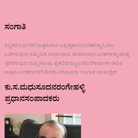
ಸಂಗಾತಿ
ಕನ್ನಡದ ಓದುಗರಿಗೆ ಉತ್ತಮವಾದ ಎಲ್ಲ ಪ್ರಕಾರದ ಬರಹಳನ್ನು ಓದಲು
ಒದಗಿಸುವುದು ನಮ್ಮ ಗುರಿ. ಜನಪರವಾದ, ಜೀವಪರವಾದ ಬರಹಗಳನ್ನು ಮಾತ್ರ
ಪ್ರಕಟಿಸುವುದು ನಮ್ಮ ನಿಲುವು. ಪ್ರತಿಭೆಯಿದ್ದೂ ಎಲೆಮರೆಕಾಯಿಗಳಂತಿರುವ
ಉತ್ತಮ ಬರಹಗಾರರಿಗೆ ವೇದಿಕೆಒದಗಿಸುವುದು ʼಸಂಗಾತಿʼಯ ಉದ್ದೇಶ.
ಕು.ಸ.ಮಧುಸೂದನರಂಗೇಹಳ್ಳಿ
ಪ್ರಧಾನಸಂಪಾದಕರು