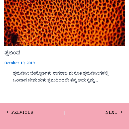
ಪ್ರಬಂದ
October 19, 2019
ಶ್ರಮಜೀವಿ ಜೇನ್ನೊಣಗಳು ನಾಗರಾಜ ಮಸೂತಿ ಶ್ರಮಜೀವಿಗಳಲ್ಲಿ
ಒಂದಾದ ಜೇನುಹುಳು ಶ್ರಮದಿಂದಲೇ ತನ್ನ ಆಯಸ್ಸನ್ನು…
PREVIOUS
NEXT