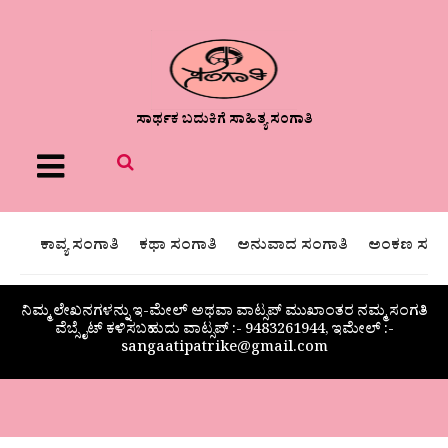
ಸಾರ್ಥಕ ಬದುಕಿಗೆ ಸಾಹಿತ್ಯ ಸಂಗಾತಿ
Menu
ಕಾವ್ಯ ಸಂಗಾತಿ
ಕಥಾ ಸಂಗಾತಿ
ಅನುವಾದ ಸಂಗಾತಿ
ಅಂಕಣ ಸಂಗಾ
ನಿಮ್ಮ ಲೇಖನಗಳನ್ನು ಇ-ಮೇಲ್ ಅಥವಾ ವಾಟ್ಸಪ್ ಮುಖಾಂತರ ನಮ್ಮ ಸಂಗತಿ
ವೆಬ್ಸೈಟ್ ಕಳಿಸಬಹುದು ವಾಟ್ಸಪ್‌ :- 9483261944, ಇಮೇಲ್ :-
sangaatipatrike@gmail.com