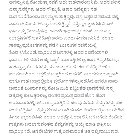
ಅದನ್ನು ನಿತ್ಯ ನೋಡುತ್ತಾ ನನಗೆ ಅದು ಕಾಡಲಾರಂಭಿಸಿತು. ಅದರ ಚಲನೆ,
ವಿನ್ಯಾಸ,ರೆಕ್ಕೆಗಳು ಅದರ ಸೌಮ್ಯತೆ, ಆಕಾರ ಇವೆಲ್ಲವೂ ಸಹ
ಮನಸೂರೆಗೊಂಡು ನನ್ನನ್ನು ಕಾಡುತ್ತಿದ್ದವು. ನನ್ನ ಒತ್ತಡದ ಸಮಯದಲ್ಲಿ
ನಾನು ಈ ಮೀನುಗಳನ್ನು ನೋಡುತ್ತಿದ್ದರೆ ನನ್ನೆಲ್ಲಾ ಒತ್ತಡಗಳು ನಿರಾಳ
ಭಾವವನ್ನು ನೀಡುತ್ತಿದ್ದವು. ಹಾಗಾಗಿ ಇವುಗಳನ್ನೇ ಯಾಕೆ ನಾನು ನನ್ನ
ಕಲಾಕೃತಿಗಳಲ್ಲಿ ಬಳಸಿಕೊಳ್ಳಬಾರದು ಎಂದು ತೀರ್ಮಾನಿಸಿದೆ. ನಂತರ
ಸಾಕಷ್ಟು ಪ್ರಯೋಗಗಳನ್ನು ನಡೆಸಿ ಮೀನುಗಳ ರಚನೆಯಲ್ಲಿ
ತೊಡಗಿಸಿಕೊಂಡೆ. ಪ್ರಾರಂಭದ ದಿನಗಳಲ್ಲಿ ಅದರ ರಚನೆಯಾಗಲಿ
ಭಾವವಾಗಲಿ ನನಗೆ ಅಷ್ಟು ಒಪ್ಪಿಗೆ ಯಾಗುತ್ತಿರಲಿಲ್ಲ. ಹಾಗಾಗಿ ಪ್ರತಿದಿನವೂ
ಸಾಕಷ್ಟು ಪ್ರಯೋಗಗಳನ್ನು ಮಾಡುತ್ತಾ ಬಂದೆ. ಕಲರ್ ಪೆನ್ಸಿಲ್ ಗಳಿಂದ,
ಜಲವರ್ಣದಿಂದ, ಅಕ್ರಲಿಕ್ ಬಣ್ಣದಿಂದ ಅದರಲ್ಲಿ ಪಾರದರ್ಶಕ ಬಣ್ಣವಾಗಿ
ಹಾಗೂ ಗಾಢ ಬಣ್ಣದಲ್ಲಿಯೂ ಪ್ರಯೋಗಗಳನ್ನು ನಡೆಸಿದೆ.ಆದರೂ ನಾನು
ಜೀವಂತ ಮೀನುಗಳನ್ನು ನೋಡಿ ಖುಷಿ ಪಟ್ಟಂತಹ ಭಾವನೆಗಳು ನನ್ನ
ಚಿತ್ರದಲ್ಲಿ ಕಾಣುತ್ತಿರಲಿಲ್ಲ. ನಂತರ ಪ್ರಯತ್ನ ಬಿಡದೆ ಹೊಸ ಹೊಸ
ಆಯಾಮಗಳಲ್ಲಿ ರಚಿಸಲು ಪ್ರಯತ್ನಿಸಿದೆ. ಹಲವು ಬಗೆಯ ಪೆನ್ನುಗಳನ್ನು ಸಹ
ಬಳಸಿ ಚಿತ್ರಿಸಿದೆ… ಪೆನ್ನುಗಳಿಂದ ಮೂಡಿದಂತಹ ರೇಖೆಗಳಲ್ಲಿ ಒಂದು ಹಿಡಿತ
ಸಿಗಲು ಪ್ರಾರಂಭಿಸಿತು.ನಂತರ ಅದನ್ನೇ ಹಿಂಬಾಲಿಸಿ ಬಗೆ ಬಗೆಯ ರೇಖೆಯ
ಗಾತ್ರಗಳು ಬದಲಾಗುವಂತಹ ಪೆನ್ನುಗಳನ್ನು ಆಯ್ಕೆ ಮಾಡಿ ಚಿತ್ರಿಸಲು
ಪ್ರಾರಂಭಿಸಿದೆ. ಆಗ ರೇಖೆಗಳ ಗಾತ್ರ ಬದಲಾದಂತೆ ಚಿತ್ರದಲ್ಲಿ ನಾಜೂಕಾದ,