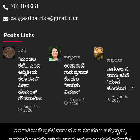
7019100351
sangaatipatrike@gmail.com
Posts Lists
ಇತರೆ
ಕಾವ್ಯಯಾನ
“ಮಂಡಲ
ಕಾವ್ಯಯಾನ
ಕಲೆ….ಎಂಬ
ಉಷಾರಾಣಿ
ನಾಗರಾಜ ಬಿ.
ಅದ್ವಿತೀಯ
ಗುರುಪ್ರಸಾದ್
ನಾಯ್ಕ ಕವಿತೆ
ಕಲಾ ರಚನೆ”‌
ಕೊಡಗು
“ಯಾನ
ವೀಣಾ
“ಹಾರಿತು
ಹೊರಟಾಗ…..”
ಹೇಮಂತ್‌
ವಿಮಾನ”
August 6,
ಗೌಡಪಾಟೀಲ
August 6,
2026
2026
August 6,
2026
ಸಂಗಾತಿಯಲ್ಲಿ ಪ್ರಕಟವಾಗುವ ಎಲ್ಲ ಬರಹಗಳ ಹಕ್ಕುಸ್ವಾಮ್ಯ