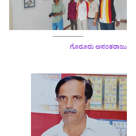
ಗೊರೂರು ಅನಂತರಾಜು