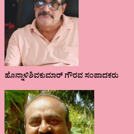
ಹೊನ್ನಾಳಿಶಿವಕುಮಾರ್ ಗೌರವ ಸಂಪಾದಕರು