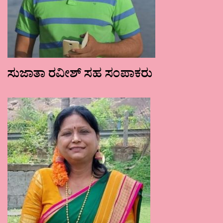
ಸುಜಾತಾ ರವೀಶ್ ಸಹ ಸಂಪಾಕರು