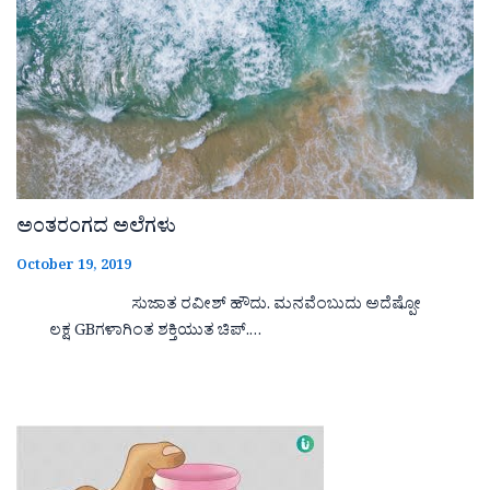
ಅಂತರಂಗದ ಅಲೆಗಳು
October 19, 2019
ಸುಜಾತ ರವೀಶ್ ಹೌದು. ಮನವೆಂಬುದು ಅದೆಷ್ಪೋ
ಲಕ್ಷ GBಗಳಾಗಿಂತ ಶಕ್ತಿಯುತ ಚಿಪ್.…