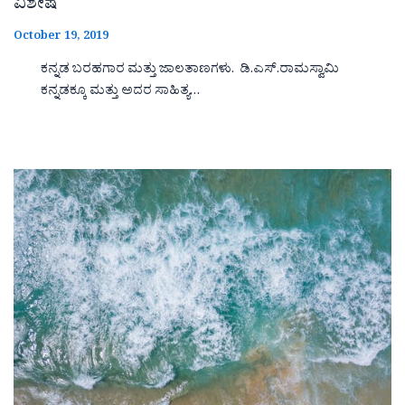
ವಿಶೇಷ
October 19, 2019
ಕನ್ನಡ ಬರಹಗಾರ ಮತ್ತು ಜಾಲತಾಣಗಳು. ಡಿ.ಎಸ್.ರಾಮಸ್ವಾಮಿ
ಕನ್ನಡಕ್ಕೂ ಮತ್ತು ಅದರ ಸಾಹಿತ್ಯ…