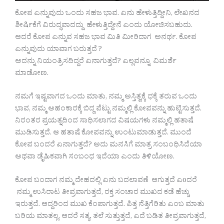
ಕೋಪ ಎನ್ನುವುದು ಒಂದು ಸಹಜ ಭಾವ. ಏನು ಹೇಳುತ್ತಿದ್ದೀನಿ, ಲೇಖನದ
ಶೀರ್ಷಿಕೆಗೆ ವಿರುದ್ಧವಾದದ್ದು ಹೇಳುತ್ತಿದ್ದೇನೆ ಎಂದು ಯೋಚಿಸಬಹುದು.
ಆದರೆ ಕೋಪ ಎನ್ನುವ ಸಹಜ ಭಾವ ಮಿತಿ ಮೀರಿದಾಗ ಅನರ್ಥ. ಕೋಪ
ಎನ್ನುವುದು ಯಾವಾಗ ಬರುತ್ತದೆ ?
ಅದನ್ನು ನಿಯಂತ್ರಿಸದಿದ್ದರೆ ಏನಾಗುತ್ತದೆ? ಎಲ್ಲವನ್ನೂ ವಿಮರ್ಶೆ
ಮಾಡೋಣ.
ನಮಗೆ ಇಷ್ಟವಾಗದ ಒಂದು ಮಾತು, ನಮ್ಮ ಅಸ್ತಿತ್ವಕ್ಕೆ ಧಕ್ಕೆ ತರುವ ಒಂದು
ಭಾವ, ನಮ್ಮ ಅಹಂಕಾರಕ್ಕೆ ಬಿದ್ದ ಪೆಟ್ಟು ನಮ್ಮಲ್ಲಿ ಕೋಪವನ್ನು ಹುಟ್ಟಿಸುತ್ತದೆ.
ನಿರಂತರ ಪ್ರಯತ್ನದಿಂದ ಸಾಧಿಸಲಾಗದ ವಿಷಯಗಳು ನಮ್ಮಲ್ಲಿ ಹತಾಷೆ
ಮುಡಿಸುತ್ತದೆ. ಆ ಹತಾಷೆ ಕೋಪವನ್ನು ಉಂಟುಮಾಡುತ್ತದೆ. ಮುಂದೆ
ಕೋಪ ಬಂದರೆ ಏನಾಗುತ್ತದೆ? ಅದು ಮನಸಿಗೆ ಮಾತ್ರ ಸಂಬಂಧಿಸಿದೆಯಾ
ಅಥವಾ ಡೈಹಿಕವಾಗಿ ಸಂಬಂಧ ಇದೆಯಾ ಎಂದು ತಿಳಿಯೋಣ.
ಕೋಪ ಬಂದಾಗ ನಮ್ಮ ದೇಹದಲ್ಲಿ ಏನು ಬದಲಾವಣೆ ಆಗುತ್ತದೆ ಎoದರೆ
ನಮ್ಮ ಉಸಿರಾಟ ತೀವ್ರವಾಗುತ್ತದೆ, ರಕ್ತ ಸಂಚಾರ ಮುಖದ ಕಡೆ ಹೆಚ್ಚು
ಇರುತ್ತದೆ. ಆದ್ದರಿಂದ ಮುಖ ಕೆಂಪಾಗುತ್ತದೆ. ಪಿತ್ತ ನೆತ್ತಿಗೆರಿತು ಎಂಬ ಮಾತು
ಬರಿಯ ಮಾತಲ್ಲ, ಆದರೆ ಸತ್ಯ. ತಲೆ ಸುತ್ತುತ್ತದೆ, ಎದೆ ಬಡಿತ ತೀವ್ರವಾಗುತ್ತದೆ,