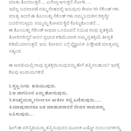
ಮಾತು ತೊದಲುತ್ತದೆ….. ಏನೆಲ್ಲಾ ಆಗುತ್ತದೆ ನೋಡಿ……
ಇವೆಲ್ಲ ಬದಲಾವಣೆ ನಮ್ಮ ದೇಹದಲ್ಲಿ ಇರುವುದು ಕೇವಲ 90 ಸೆಕೆಂಡ್ ಗಳು
ಮಾತ್ರ. ಆದರೆ ಈ ತೊಂಬತ್ತು ಸೆಕೆಂಡ್ ಗಳು ನಮ್ಮ ಬದುಕಿನ ದಿಕ್ಕನ್ನೇ
ಬದಲಿಸಬಲ್ಲದು. ನಮ್ಮನ್ನು ಕೋಪದ ಕೈಲಿ ಕೊಟ್ಟುಕೊಂಡರೆ…,
ಈ ತೊಂಬತ್ತು ಸೆಕೆಂಡ್ ಅಥವಾ ಒಂದೂವರೆ ನಿಮಿಷ ನಾವು ಪ್ರತಿಕ್ರಿಯೆ
ತೋರಿಸದಿದ್ದರೆ ಅದರ ಪ್ರಭಾವ ಕಡಿಮೆಯಾಗಿ ನಮ್ಮ ಪ್ರತಿಕ್ರಿಯೆ ತೀವ್ರತೆ
ಕಡಿಮೆಯಾಗುತ್ತದೆ. ಇದು ಕೋಪದ ಬಗ್ಗೆ ವೈಜ್ಞಾನಿಕ ವಿಶ್ಲೇಷಣೆ ಮಾತ್ರವಲ್ಲ
ಸತ್ಯಂಶ.
ಈ ಅವಧಿಯಲ್ಲಿ ನಾವು ಪ್ರತಿಕ್ರಿಯಿಸುವುದನ್ನು ಹೇಗೆ ತಪ್ಪಿಸಬಹುದು? ಇದಕ್ಕೆ
ಕೆಲವು ಉಪಾಯಗಳಿವೆ.
1.ಸ್ವಲ್ಪ ನೀರು ಕುಡಿಯುವುದು.
2.ಆ ಜಾಗದಿಂದ ಎದ್ದು ಹೋಗುವುದು,
3.ಸಂಖ್ಯೆಯನ್ನು riverse order ನಲ್ಲಿ ಎಣಿಸುವುದು…..
4.ಯಾವುದಾದರೂ ಜಪ ಮಾಡುವರಾದರೆ ದೇವರ ನಾಮವನ್ನು
ಜಪಿಸುವುದು..
…
ಹೀಗೆ ಈ ಪರಿಸ್ಥಿತಿಯನ್ನು ತಪ್ಪಿಸುವುದರ ಮೂಲಕ ಎಷ್ಟೋ ಸಂಬಂಧಗಳನ್ನು