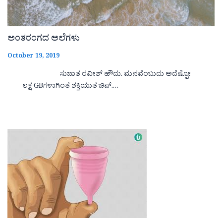
ಅಂತರಂಗದ ಅಲೆಗಳು
October 19, 2019
ಸುಜಾತ ರವೀಶ್ ಹೌದು. ಮನವೆಂಬುದು ಅದೆಷ್ಪೋ
ಲಕ್ಷ GBಗಳಾಗಿಂತ ಶಕ್ತಿಯುತ ಚಿಪ್.…