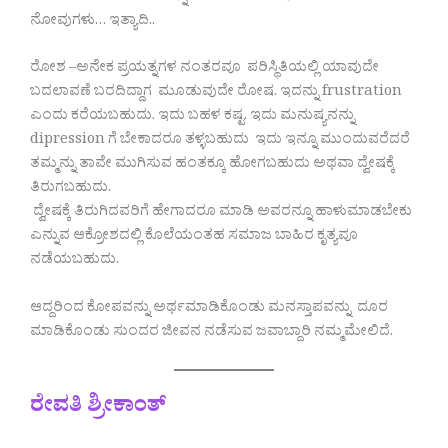
ನೋವುಗಳು… ಇತ್ಯಾದಿ..
ರೋಶ –ಅನೇಕ ಪ್ರಯತ್ನಗಳ ನಂತರವೂ ಪರಿಸ್ಥಿತಿಯಲ್ಲಿ ಯಾವುದೇ
ಬದಲಾವಣೆ ಬರದಿದ್ದಾಗ ಮೂಡುವುದೇ ರೋಷ. ಇದನ್ನು frustration
ಎಂದು ಕರೆಯಬಹುದು. ಇದು ಬಹಳ ಕಷ್ಟ. ಇದು ಮನುಷ್ಯನನ್ನು
dipression ಗೆ ಬೇಕಾದರೂ ತಳ್ಳಬಹುದು ಇದು ಇನ್ನೂ ಮುಂದುವರೆದರೆ
ತಮ್ಮನ್ನು ತಾವೇ ಮುಗಿಸುವ ಹಂತಕ್ಕೂ ಹೋಗಬಹುದು ಅಥವಾ ದ್ವೇಷಕ್ಕೆ
ತಿರುಗಬಹುದು.
ದ್ವೇಷಕ್ಕೆ ತಿರುಗಿದವರಿಗೆ ಹೇಗಾದರೂ ಮಾಡಿ ಅವರನ್ನೂ ಹಾಳುಮಾಡಬೇಕು
ಎನ್ನುವ ಆಕ್ರೋಶದಲ್ಲಿ ಕೊಲೆಯಂತಹ ಸಮಾಜ ಬಾಹಿರ ಕೃತ್ಯವೂ
ನಡೆಯಬಹುದು.
ಆದ್ದರಿಂದ ಕೋಪವನ್ನು ಅರ್ಥಮಾಡಿಕೊಂಡು ಮನಸ್ತಾಪವನ್ನು ದೂರ
ಮಾಡಿಕೊಂಡು ಸುಂದರ ಜೀವನ ನಡೆಸುವ ಜವಾಬ್ದಾರಿ ನಮ್ಮಮೇಲಿದೆ.
ರೇವತಿ ಶ್ರೀಕಾಂತ್‌