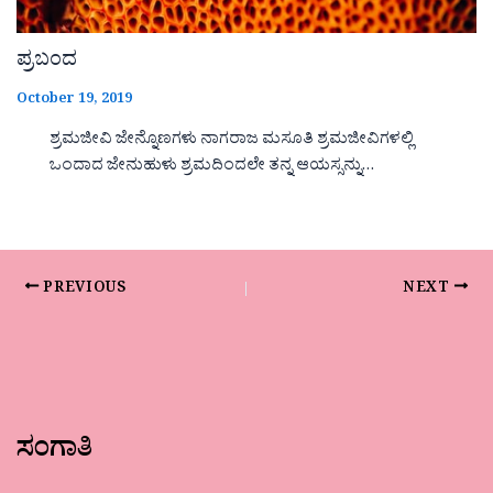
ಪ್ರಬಂದ
October 19, 2019
ಶ್ರಮಜೀವಿ ಜೇನ್ನೊಣಗಳು ನಾಗರಾಜ ಮಸೂತಿ ಶ್ರಮಜೀವಿಗಳಲ್ಲಿ
ಒಂದಾದ ಜೇನುಹುಳು ಶ್ರಮದಿಂದಲೇ ತನ್ನ ಆಯಸ್ಸನ್ನು…
PREVIOUS
NEXT
ಸಂಗಾತಿ