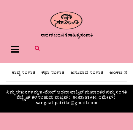
ಸಾರ್ಥಕ ಬದುಕಿಗೆ ಸಾಹಿತ್ಯ ಸಂಗಾತಿ
Menu
ಕಾವ್ಯ ಸಂಗಾತಿ
ಕಥಾ ಸಂಗಾತಿ
ಅನುವಾದ ಸಂಗಾತಿ
ಅಂಕಣ ಸಂಗಾ
ನಿಮ್ಮ ಲೇಖನಗಳನ್ನು ಇ-ಮೇಲ್ ಅಥವಾ ವಾಟ್ಸಪ್ ಮುಖಾಂತರ ನಮ್ಮ ಸಂಗತಿ
ವೆಬ್ಸೈಟ್ ಕಳಿಸಬಹುದು ವಾಟ್ಸಪ್‌ :- 9483261944, ಇಮೇಲ್ :-
sangaatipatrike@gmail.com