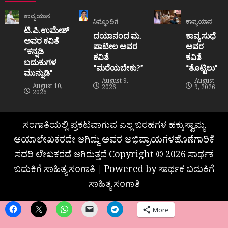
ಕಾವ್ಯಯಾನ
ನಿಮ್ಮೊಂದಿಗೆ
ಕಾವ್ಯಯಾನ
ಟಿ.ಪಿ.ಉಮೇಶ್
ದಯಾನಂದ ಮ.
ಕಾವ್ಯ ಸುಧೆ
ಅವರ ಕವಿತೆ
ಪಾಟೀಲ ಅವರ
ಅವರ
“ಕನ್ನಡಿ
ಕವಿತೆ
ಕವಿತೆ
ಬದುಕುಗಳ
“ಮರೆಯಬೇಕು?”
“ತೊಟ್ಟಿಲು”
ಮುನ್ನುಡಿ”
August 9,
August
August 10,
2026
9, 2026
2026
ಸಂಗಾತಿಯಲ್ಲಿ ಪ್ರಕಟವಾಗುವ ಎಲ್ಲ ಬರಹಗಳ ಹಕ್ಕುಸ್ವಾಮ್ಯ
ಆಯಾಲೇಖಕರದೇ ಆಗಿದ್ದು ಅವರ ಅಭಿಪ್ರಾಯಗಳಹೊಣೆಗಾರಿಕೆ
ಸದರಿ ಲೇಖಕರದೆ ಆಗಿರುತ್ತದೆ Copyright © 2026 ಸಾರ್ಥಕ
ಬದುಕಿಗೆ ಸಾಹಿತ್ಯ ಸಂಗಾತಿ | Powered by ಸಾರ್ಥಕ ಬದುಕಿಗೆ
ಸಾಹಿತ್ಯ ಸಂಗಾತಿ
More