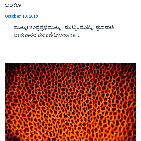
ಅಂಕಣ
October 19, 2019
ಮುಟ್ಟು! ಚಂದ್ರಪ್ರಭ ಮುಟ್ಟು .. ಮುಟ್ಟು.. ಮುಟ್ಟು.. ಪ್ರಜಾವಾಣಿ
ಭಾನುವಾರದ ಪುರವಣಿ (೨೩/೧೦/೧೯)…