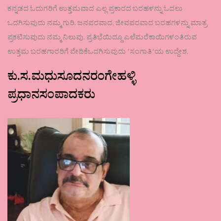
ಕನ್ನಡದ ಓದುಗರಿಗೆ ಉತ್ತಮವಾದ ಎಲ್ಲ ಪ್ರಕಾರದ ಬರಹಳನ್ನು ಓದಲು
ಒದಗಿಸುವುದು ನಮ್ಮ ಗುರಿ. ಜನಪರವಾದ, ಜೀವಪರವಾದ ಬರಹಗಳನ್ನು ಮಾತ್ರ
ಪ್ರಕಟಿಸುವುದು ನಮ್ಮ ನಿಲುವು. ಪ್ರತಿಭೆಯಿದ್ದೂ ಎಲೆಮರೆಕಾಯಿಗಳಂತಿರುವ
ಉತ್ತಮ ಬರಹಗಾರರಿಗೆ ವೇದಿಕೆಒದಗಿಸುವುದು ʼಸಂಗಾತಿʼಯ ಉದ್ದೇಶ.
ಕು.ಸ.ಮಧುಸೂದನರಂಗೇಹಳ್ಳಿ
ಪ್ರಧಾನಸಂಪಾದಕರು