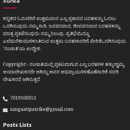
ಸಂಗಾತಿ
ಕನ್ನಡದ ಓದುಗರಿಗೆ ಉತ್ತಮವಾದ ಎಲ್ಲ ಪ್ರಕಾರದ ಬರಹಳನ್ನು ಓದಲು
ಒದಗಿಸುವುದು ನಮ್ಮ ಗುರಿ. ಜನಪರವಾದ, ಜೀವಪರವಾದ ಬರಹಗಳನ್ನು
ಮಾತ್ರ ಪ್ರಕಟಿಸುವುದು ನಮ್ಮ ನಿಲುವು. ಪ್ರತಿಭೆಯಿದ್ದೂ
ಎಲೆಮರೆಕಾಯಿಗಳಂತಿರುವ ಉತ್ತಮ ಬರಹಗಾರರಿಗೆ ವೇದಿಕೆಒದಗಿಸುವುದು
ʼಸಂಗಾತಿʼಯ ಉದ್ದೇಶ.
Copyright:- ಸಂಗಾತಿಯಲ್ಲಿ ಪ್ರಕಟವಾಗುವ ಎಲ್ಲ ಬರಹಗಳ ಹಕ್ಕುಸ್ವಾಮ್ಯ
ಆಯಾಲೇಖಕರದೇ ಆಗಿದ್ದು ಅವರ ಅಭಿಪ್ರಾಯಗಳಹೊಣೆಗಾರಿಕೆ ಸದರಿ
ಲೇಖಕರದೆ ಆಗಿರುತ್ತದೆ
7019100351
sangaatipatrike@gmail.com
Posts Lists