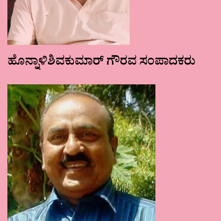
ಹೊನ್ನಾಳಿಶಿವಕುಮಾರ್ ಗೌರವ ಸಂಪಾದಕರು