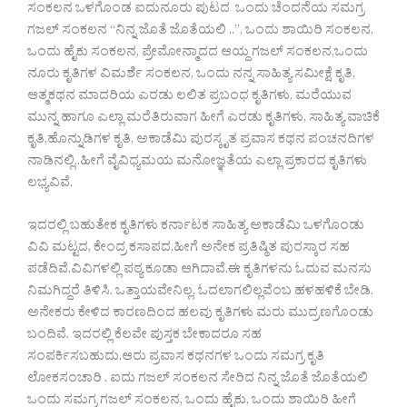
ಸಂಕಲನ ಒಳಗೊಂಡ ಐದುನೂರು ಪುಟದ ಒಂದು ಚೆಂದನೆಯ ಸಮಗ್ರ
ಗಜಲ್ ಸಂಕಲನ “ನಿನ್ನ ಜೊತೆ ಜೊತೆಯಲಿ ..”, ಒಂದು ಶಾಯಿರಿ ಸಂಕಲನ,
ಒಂದು ಹೈಕು ಸಂಕಲನ, ಪ್ರೇಮೋನ್ಮಾದದ ಆಯ್ದ ಗಜಲ್ ಸಂಕಲನ,ಒಂದು
ನೂರು ಕೃತಿಗಳ ವಿಮರ್ಶೆ ಸಂಕಲನ, ಒಂದು ನನ್ನ ಸಾಹಿತ್ಯ ಸಮೀಕ್ಷೆ ಕೃತಿ,
ಆತ್ಮಕಥನ ಮಾದರಿಯ ಎರಡು ಲಲಿತ ಪ್ರಬಂಧ ಕೃತಿಗಳು, ಮರೆಯುವ
ಮುನ್ನ ಹಾಗೂ ಎಲ್ಲಾ ಮರೆತಿರುವಾಗ ಹೀಗೆ ಎರಡು ಕೃತಿಗಳು, ಸಾಹಿತ್ಯ ವಾಚಿಕೆ
ಕೃತಿ,ಹೊನ್ನುಡಿಗಳ ಕೃತಿ, ಅಕಾಡೆಮಿ ಪುರಸ್ಕೃತ ಪ್ರವಾಸ ಕಥನ ಪಂಚನದಿಗಳ
ನಾಡಿನಲ್ಲಿ..ಹೀಗೆ ವೈವಿಧ್ಯಮಯ ಮನೋಜ್ಞತೆಯ ಎಲ್ಲಾ ಪ್ರಕಾರದ ಕೃತಿಗಳು
ಲಭ್ಯವಿವೆ.
ಇದರಲ್ಲಿ ಬಹುತೇಕ ಕೃತಿಗಳು ಕರ್ನಾಟಕ ಸಾಹಿತ್ಯ ಅಕಾಡೆಮಿ ಒಳಗೊಂಡು
ವಿವಿ ಮಟ್ಟದ, ಕೇಂದ್ರ ಕಸಾಪದ,ಹೀಗೆ ಅನೇಕ ಪ್ರತಿಷ್ಠಿತ ಪುರಸ್ಕಾರ ಸಹ
ಪಡೆದಿವೆ.ವಿವಿಗಳಲ್ಲಿ ಪಠ್ಯ ಕೂಡಾ ಆಗಿದಾವೆ.ಈ ಕೃತಿಗಳನು ಓದುವ ಮನಸು
ನಿಮಗಿದ್ದರೆ ತಿಳಿಸಿ. ಒತ್ತಾಯವೇನಿಲ್ಲ. ಓದಲಾಗಲಿಲ್ಲವೆಂಬ ಹಳಹಳಿಕೆ ಬೇಡಿ.
ಅನೇಕರು ಕೇಳಿದ ಕಾರಣದಿಂದ ಹಲವು ಕೃತಿಗಳು ಮರು ಮುದ್ರಣಗೊಂಡು
ಬಂದಿವೆ. ಇದರಲ್ಲಿ ಕೆಲವೇ ಪುಸ್ತಕ ಬೇಕಾದರೂ ಸಹ
ಸಂಪರ್ಕಿಸಬಹುದು.ಆರು ಪ್ರವಾಸ ಕಥನಗಳ ಒಂದು ಸಮಗ್ರ ಕೃತಿ
ಲೋಕಸಂಚಾರಿ . ಐದು ಗಜಲ್ ಸಂಕಲನ ಸೇರಿದ ನಿನ್ನ ಜೊತೆ ಜೊತೆಯಲಿ
ಒಂದು ಸಮಗ್ರ ಗಜಲ್ ಸಂಕಲನ, ಒಂದು ಹೈಕು, ಒಂದು ಶಾಯಿರಿ ಹೀಗೆ