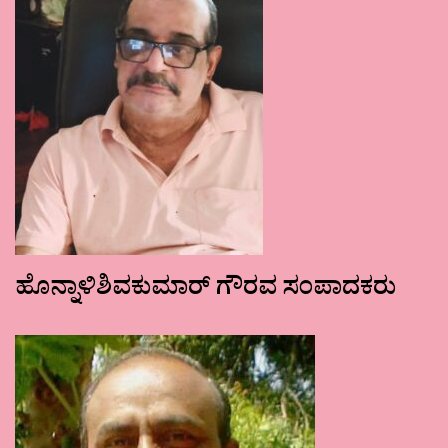
ಹೊನ್ನಾಳಿಶಿವಕುಮಾರ್ ಗೌರವ ಸಂಪಾದಕರು