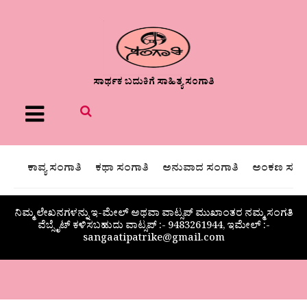
ಸಾರ್ಥಕ ಬದುಕಿಗೆ ಸಾಹಿತ್ಯ ಸಂಗಾತಿ
Menu
ಕಾವ್ಯ ಸಂಗಾತಿ
ಕಥಾ ಸಂಗಾತಿ
ಅನುವಾದ ಸಂಗಾತಿ
ಅಂಕಣ ಸಂಗಾ
ನಿಮ್ಮ ಲೇಖನಗಳನ್ನು ಇ-ಮೇಲ್ ಅಥವಾ ವಾಟ್ಸಪ್ ಮುಖಾಂತರ ನಮ್ಮ ಸಂಗತಿ
ವೆಬ್ಸೈಟ್ ಕಳಿಸಬಹುದು ವಾಟ್ಸಪ್‌ :- 9483261944, ಇಮೇಲ್ :-
sangaatipatrike@gmail.com