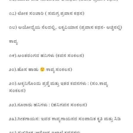
೧೬).ಮೂರು ದೇಶ ನೂರೊಂದು ಅನುಭವ: (ವಿದೇಶಿ ಪ್ರವಾಸ ಕಥನ.)
೧೭) ಲೋಕ ಸಂಚಾರಿ ( ಸಮಗ್ರ ಪ್ರವಾಸ ಕಥನ)
೧೮) ಅಯೋಧ್ಯೆಯ ನೆಲದಲ್ಲಿ.. ಲಕ್ನವಿಯಾನ (ಪ್ರವಾಸ ಕಥನ- ಅಚ್ಚಿನಲ್ಲಿ)
ಕಾವ್ಯ
೧೯).ಅಂತರಂಗದ ಹನಿಗಳು (ಕವನ ಸಂಕಲನ)
೨೦).ಹೊಸ ಹಾಡು
ಕಾವ್ಯ ಸಂಕಲನ)
೨೧).ಅಕ್ಕನಿಗೊಂದು ಪ್ರಶ್ನೆ ಮತ್ತು ಇತರ ಕವನಗಳು : (ಸಂ.ಕಾವ್ಯ
ಸಂಕಲನ)
೨೨).ನೂರಾರು ಹನಿಗಳು : (ಹನಿಗವನ ಸಂಕಲನ)
೨೩).ಗೀತಗಾಯನ: ಇವರ ಕಾವ್ಯಗಾಯನದ ಸಂಪಾದಿತ ಕೃತಿ ಮತ್ತು ಸಿಡಿ