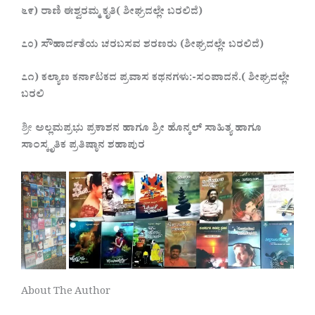
೬೯) ರಾಣಿ ಈಶ್ವರಮ್ಮ ಕೃತಿ( ಶೀಘ್ರದಲ್ಲೇ ಬರಲಿದೆ)
೭೦) ಸೌಹಾರ್ದತೆಯ ಚರಬಸವ ಶರಣರು (ಶೀಘ್ರದಲ್ಲೇ ಬರಲಿದೆ)
೭೧) ಕಲ್ಯಾಣ ಕರ್ನಾಟಕದ ಪ್ರವಾಸ ಕಥನಗಳು:-ಸಂಪಾದನೆ.( ಶೀಘ್ರದಲ್ಲೇ
ಬರಲಿ
ಶ್ರೀ
ಅಲ್ಲಮಪ್ರಭು ಪ್ರಕಾಶನ ಹಾಗೂ ಶ್ರೀ ಹೊನ್ಕಲ್ ಸಾಹಿತ್ಯ ಹಾಗೂ
ಸಾಂಸ್ಕೃತಿಕ ಪ್ರತಿಷ್ಠಾನ ಶಹಾಪುರ
About The Author