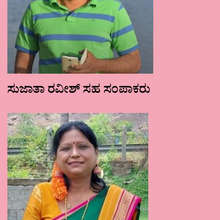
ಸುಜಾತಾ ರವೀಶ್ ಸಹ ಸಂಪಾಕರು