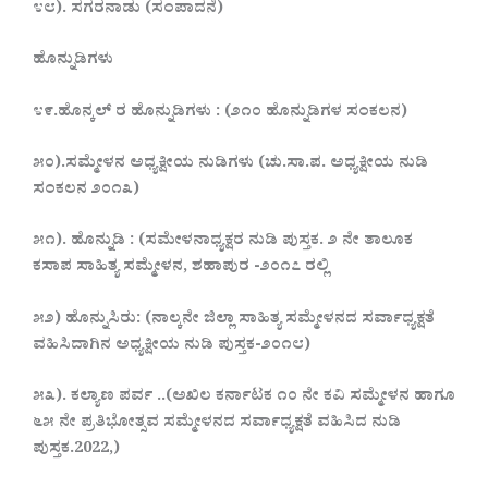
೪೮). ಸಗರನಾಡು (ಸಂಪಾದನೆ)
ಹೊನ್ನುಡಿಗಳು
೪೯.ಹೊನ್ಕಲ್ ರ ಹೊನ್ನುಡಿಗಳು : (೨೧೦ ಹೊನ್ನುಡಿಗಳ ಸಂಕಲನ)
೫೦).ಸಮ್ಮೇಳನ ಅಧ್ಯಕ್ಷೀಯ ನುಡಿಗಳು (ಚು.ಸಾ.ಪ. ಅಧ್ಯಕ್ಷೀಯ ನುಡಿ
ಸಂಕಲನ ೨೦೧೩)
೫೧). ಹೊನ್ನುಡಿ : (ಸಮೇಳನಾಧ್ಯಕ್ಷರ ನುಡಿ ಪುಸ್ತಕ. ೨ ನೇ ತಾಲೂಕ
ಕಸಾಪ ಸಾಹಿತ್ಯ ಸಮ್ಮೇಳನ, ಶಹಾಪುರ -೨೦೧೭ ರಲ್ಲಿ
೫೨) ಹೊನ್ನುಸಿರು: (ನಾಲ್ಕನೇ ಜಿಲ್ಲಾ ಸಾಹಿತ್ಯ ಸಮ್ಮೇಳನದ ಸರ್ವಾಧ್ಯಕ್ಷತೆ
ವಹಿಸಿದಾಗಿನ ಅಧ್ಯಕ್ಷೀಯ ನುಡಿ ಪುಸ್ತಕ-೨೦೧೮)
೫೩). ಕಲ್ಯಾಣ ಪರ್ವ ..(ಅಖಿಲ ಕರ್ನಾಟಕ ೧೦ ನೇ ಕವಿ ಸಮ್ಮೇಳನ ಹಾಗೂ
೬೫ ನೇ ಪ್ರತಿಭೋತ್ಸವ ಸಮ್ಮೇಳನದ ಸರ್ವಾಧ್ಯಕ್ಷತೆ ವಹಿಸಿದ ನುಡಿ
ಪುಸ್ತಕ.2022,)