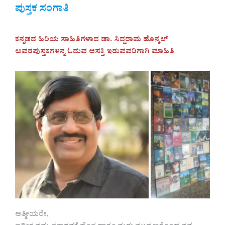
ಪುಸ್ತಕ ಸಂಗಾತಿ
ಕನ್ನಡದ ಹಿರಿಯ ಸಾಹಿತಿಗಳಾದ ಡಾ. ಸಿದ್ದರಾಮ ಹೊನ್ಕಲ್‌
ಅವರಪುಸ್ತಕಗಳನ್ನ ಓದುವ ಆಸಕ್ತಿ ಇರುವವರಿಗಾಗಿ ಮಾಹಿತಿ
ಆತ್ಮೀಯರೇ,