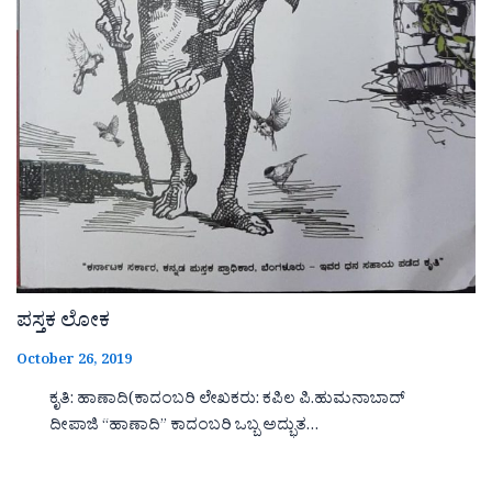
ಪಸ್ತಕ ಲೋಕ
October 26, 2019
ಕೃತಿ: ಹಾಣಾದಿ(ಕಾದಂಬರಿ ಲೇಖಕರು: ಕಪಿಲ ಪಿ.ಹುಮನಾಬಾದ್
ದೀಪಾಜಿ “ಹಾಣಾದಿ‌‌‌‌” ಕಾದಂಬರಿ ಒಬ್ಬ ಅದ್ಭುತ…