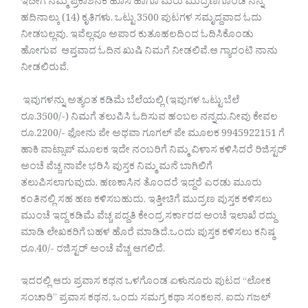
ಇದೀಗ ನಮ್ಮ ಪ್ರಕಾಶನಕೆ ಹೊಸ ಹಾಗೂ ಮರು ಮುದ್ರಣಗೊಂಡ ನನ್ನ
ಹದಿನಾಲ್ಕು (14) ಕೃತಿಗಳು. ಒಟ್ಟು 3500 ಪುಟಗಳ ಸಮೃದ್ದವಾದ ಓದು
ನೀಡಬಲ್ಲವು. ಇವೆಲ್ಲವೂ ಅಪಾರ ಕುತೂಹಲದಿಂದ ಓದಿಸಿಕೊಂಡು
ಹೋಗುವ ಆಪ್ತವಾದ ಓದಿನ ಖುಷಿ ನಿಮಗೆ ನೀಡಲಿವೆ.ಆ ಗ್ಯಾರಂಟಿ ನಾನು
ನೀಡಲಿರುವೆ.
ಇವುಗಳನ್ನು ಅತ್ಯಂತ ಕಡಿಮೆ ಬೆಲೆಯಲ್ಲಿ (ಇವುಗಳ ಒಟ್ಟು ಬೆಲೆ
ರೂ.3500/-) ನಿಮಗೆ ತಲುಪಿಸಿ ಓದಿಸುವ ಹಂಬಲ ನನ್ನದು.ನೀವು ಕೇವಲ
ರೂ.2200/- ಫೋನು ಪೇ ಅಥವಾ ಗೂಗಲ್ ಪೇ ಮೂಲಕ 9945922151 ಗೆ
ಹಾಕಿ ವಾಟ್ಸಾಪ್ ಮೂಲಕ ಇದೇ ನಂಬರಿಗೆ ನಿಮ್ಮ ವಿಳಾಸ ಕಳಿಸಿದರೆ ರಿಜಿಸ್ಟರ್
ಅಂಚೆ ವೆಚ್ಚ ನಾವೇ ಭರಿಸಿ ಪುಸ್ತಕ ನಿಮ್ಮ ಮನೆ ಬಾಗಿಲಿಗೆ
ತಲುಪಿಸಲಾಗುವುದು. ಹಣಕಾಸಿನ ತೊಂದರೆ ಇದ್ದರೆ ಎರಡು ಮೂರು
ಕಂತಿನಲ್ಲಿ ಸಹ ಹಣ ಕಳಿಸಬಹುದು. ಇತ್ತೀಚಿಗೆ ಮುದ್ರಣ ಪುಸ್ತಕ ಕಳಿಸಲು
ಮುಂಚೆ ಇದ್ದ ಕಡಿಮೆ ವೆಚ್ಚ ಪದ್ದತಿ ಕೇಂದ್ರ ಸರ್ಕಾರದ ಅಂಚೆ ಇಲಾಖೆ ರದ್ದು
ಮಾಡಿ ಲೇಖಕರಿಗೆ ಬಹಳ ಹೊರೆ ಮಾಡಿದೆ.ಒಂದು ಪುಸ್ತಕ ಕಳಿಸಲು ಕನಿಷ್ಠ
ರೂ.40/- ರಜಿಸ್ಟರ್ ಅಂಚೆ ವೆಚ್ಚ ಆಗಲಿದೆ.
ಇದರಲ್ಲಿ ಆರು ಪ್ರವಾಸ ಕಥನ ಒಳಗೊಂಡ ಏಳುನೂರು ಪುಟದ “ಲೋಕ
ಸಂಚಾರಿ” ಪ್ರವಾಸ ಕಥನ, ಒಂದು ಸಮಗ್ರ ಕಥಾ ಸಂಕಲನ, ಐದು ಗಜಲ್