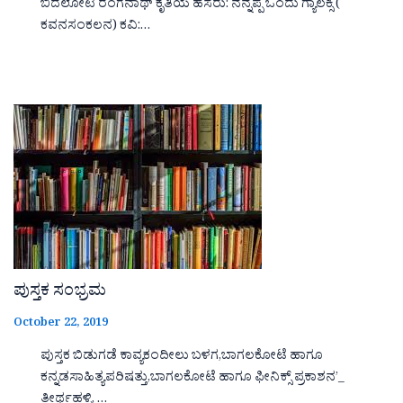
ಬಿದಲೋಟಿ ರಂಗನಾಥ್ ಕೃತಿಯ ಹೆಸರು: ನನ್ನಪ್ಪ ಒಂದು ಗ್ಯಾಲಕ್ಸಿ (
ಕವನಸಂಕಲನ) ಕವಿ:…
ಪುಸ್ತಕ ಸಂಭ್ರಮ
October 22, 2019
ಪುಸ್ತಕ ಬಿಡುಗಡೆ ಕಾವ್ಯಕಂದೀಲು ಬಳಗ,ಬಾಗಲಕೋಟೆ ಹಾಗೂ
ಕನ್ನಡಸಾಹಿತ್ಯಪರಿಷತ್ತು,ಬಾಗಲಕೋಟೆ ಹಾಗೂ ಫೀನಿಕ್ಸ್ ಪ್ರಕಾಶನ’_
ತೀರ್ಥಹಳ್ಳಿ, …