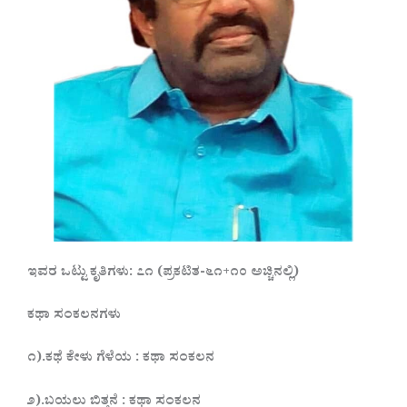
ಇವರ ಒಟ್ಟು ಕೃತಿಗಳು: ೭೧ (ಪ್ರಕಟಿತ-೬೧+೧೦ ಅಚ್ಚಿನಲ್ಲಿ)
ಕಥಾ ಸಂಕಲನಗಳು
೧).ಕಥೆ ಕೇಳು ಗೆಳೆಯ : ಕಥಾ ಸಂಕಲನ
೨).ಬಯಲು ಬಿತ್ತನೆ : ಕಥಾ ಸಂಕಲನ