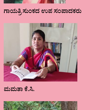
ಗಾಯತ್ರಿ ಸುಂಕದ ಉಪ ಸಂಪಾದಕರು
ಮಮತಾ ಕೆ.ಸಿ.