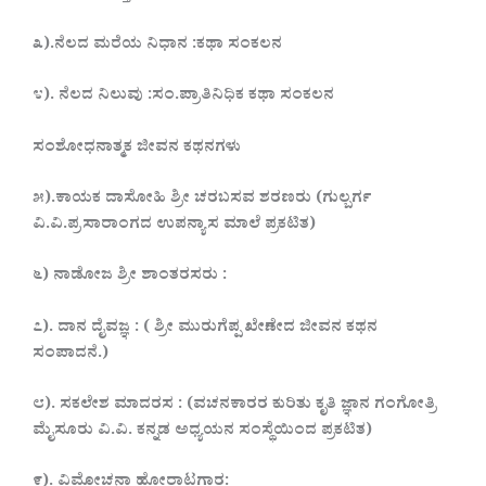
೩).ನೆಲದ ಮರೆಯ ನಿಧಾನ :ಕಥಾ ಸಂಕಲನ
೪). ನೆಲದ ನಿಲುವು :ಸಂ.ಪ್ರಾತಿನಿಧಿಕ ಕಥಾ ಸಂಕಲನ
ಸಂಶೋಧನಾತ್ಮಕ ಜೀವನ ಕಥನಗಳು
೫).ಕಾಯಕ ದಾಸೋಹಿ ಶ್ರೀ ಚರಬಸವ ಶರಣರು (ಗುಲ್ಬರ್ಗ
ವಿ.ವಿ.ಪ್ರಸಾರಾಂಗದ ಉಪನ್ಯಾಸ ಮಾಲೆ ಪ್ರಕಟಿತ)
೬) ನಾಡೋಜ ಶ್ರೀ ಶಾಂತರಸರು :
೭). ದಾನ ದೈವಜ್ಞ : ( ಶ್ರೀ ಮುರುಗೆಪ್ಪ ಖೇಣೇದ ಜೀವನ ಕಥನ
ಸಂಪಾದನೆ.)
೮). ಸಕಲೇಶ ಮಾದರಸ : (ವಚನಕಾರರ ಕುರಿತು ಕೃತಿ ಜ್ಞಾನ ಗಂಗೋತ್ರಿ
ಮೈಸೂರು ವಿ.ವಿ. ಕನ್ನಡ ಅಧ್ಯಯನ ಸಂಸ್ಥೆಯಿಂದ ಪ್ರಕಟಿತ)
೯). ವಿಮೋಚನಾ ಹೋರಾಟಗಾರ: