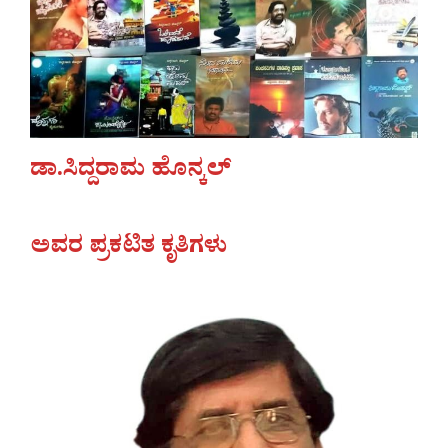
ಡಾ.ಸಿದ್ದರಾಮ ಹೊನ್ಕಲ್
ಅವರ ಪ್ರಕಟಿತ ಕೃತಿಗಳು