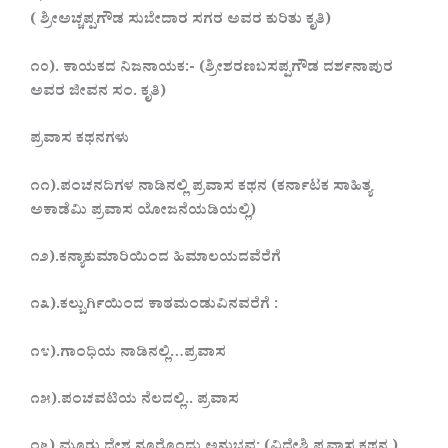
( ಶ್ರೀಅಚ್ಚಪ್ಪಗೌಡ ಸುಬೇದಾರ ಸಗರ ಅವರ ಕುರಿತು ಕೃತಿ)
೧೦). ಕಾಯಕದ ನಿಜನಾಯಕ:- (ಶ್ರೀಶರಣಬಸಪ್ಪಗೌಡ ದರ್ಶನಾಪುರ
ಅವರ ಜೀವನ ಸಂ. ಕೃತಿ)
ಪ್ರವಾಸ ಕಥನಗಳು
೧೧).ಪಂಚನದಿಗಳ ನಾಡಿನಲ್ಲಿ ಪ್ರವಾಸ ಕಥನ (ಕರ್ನಾಟಕ ಸಾಹಿತ್ಯ
ಅಕಾಡೆಮಿ ಪ್ರವಾಸ ಯೋಜನೆಯಡಿಯಲ್ಲಿ)
೧೨).ಕನ್ಯಾಕುಮಾರಿಯಿಂದ ಹಿಮಾಲಯದವೆರೆಗೆ
೧೩).ಕಲ್ಬುರ್ಗಿಯಿಂದ ಕಾಠಮಂಡುವಿನವರೆಗೆ :
೧೪).ಗಾಂಧಿಯ ನಾಡಿನಲ್ಲಿ…ಪ್ರವಾಸ
೧೫).ಪಂಚವಟಿಯ ನೆಲದಲ್ಲಿ.. ಪ್ರವಾಸ