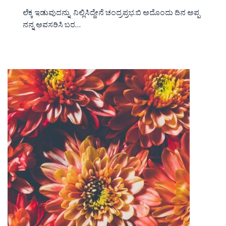
ಲೆಕ್ಕ ಇಡುವುದನ್ನು ನಿಲ್ಲಿಸಿದ್ದೇನೆ ಚಂದ್ರಪ್ರಭ.ಬಿ ಅದೊಂದು ದಿನ ಅಪ್ಪ
ನನ್ನ ಅವಸರಿಸಿ ಬರ…