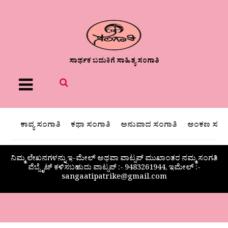
ಸಾರ್ಥಕ ಬದುಕಿಗೆ ಸಾಹಿತ್ಯ ಸಂಗಾತಿ
Menu
ಕಾವ್ಯ ಸಂಗಾತಿ
ಕಥಾ ಸಂಗಾತಿ
ಅನುವಾದ ಸಂಗಾತಿ
ಅಂಕಣ ಸಂಗಾ
ನಿಮ್ಮ ಲೇಖನಗಳನ್ನು ಇ-ಮೇಲ್ ಅಥವಾ ವಾಟ್ಸಪ್ ಮುಖಾಂತರ ನಮ್ಮ ಸಂಗತಿ
ವೆಬ್ಸೈಟ್ ಕಳಿಸಬಹುದು ವಾಟ್ಸಪ್‌ :- 9483261944, ಇಮೇಲ್ :-
sangaatipatrike@gmail.com