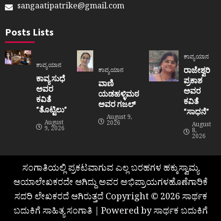
sangaatipatrike@gmail.com
Posts Lists
ಕಾವ್ಯಯಾನ
ಕಾವ್ಯಯಾನ
ರಾಜೇಶ್ವರಿ
ಕಾವ್ಯಯಾನ
ಕಾವ್ಯ ಸುಧೆ
ಪ್ರಕಾಶ
ವಾಣಿ
ಅವರ
ಅವರ
ಯಡಹಳ್ಳಿಮಠ
ಕವಿತೆ
ಕವಿತೆ
ಅವರ ಗಜಲ್
“ತೊಟ್ಟಿಲು”
“ಸಾಧನೆ”
August 9,
August
2026
August
9, 2026
8,
2026
ಸಂಗಾತಿಯಲ್ಲಿ ಪ್ರಕಟವಾಗುವ ಎಲ್ಲ ಬರಹಗಳ ಹಕ್ಕುಸ್ವಾಮ್ಯ
ಆಯಾಲೇಖಕರದೇ ಆಗಿದ್ದು ಅವರ ಅಭಿಪ್ರಾಯಗಳಹೊಣೆಗಾರಿಕೆ
ಸದರಿ ಲೇಖಕರದೆ ಆಗಿರುತ್ತದೆ Copyright © 2026 ಸಾರ್ಥಕ
ಬದುಕಿಗೆ ಸಾಹಿತ್ಯ ಸಂಗಾತಿ | Powered by ಸಾರ್ಥಕ ಬದುಕಿಗೆ