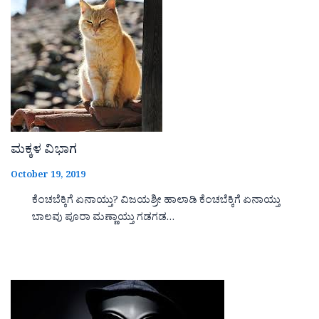
ಮಕ್ಕಳ ವಿಭಾಗ
October 19, 2019
ಕೆಂಚಬೆಕ್ಕಿಗೆ ಏನಾಯ್ತು? ವಿಜಯಶ್ರೀ ಹಾಲಾಡಿ ಕೆಂಚಬೆಕ್ಕಿಗೆ ಏನಾಯ್ತು
ಬಾಲವು ಪೂರಾ ಮಣ್ಣಾಯ್ತು ಗಡಗಡ…