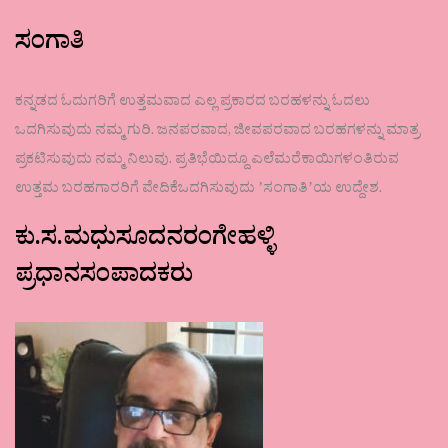
ಸಂಗಾತಿ
ಕನ್ನಡದ ಓದುಗರಿಗೆ ಉತ್ತಮವಾದ ಎಲ್ಲ ಪ್ರಕಾರದ ಬರಹಳನ್ನು ಓದಲು
ಒದಗಿಸುವುದು ನಮ್ಮ ಗುರಿ. ಜನಪರವಾದ, ಜೀವಪರವಾದ ಬರಹಗಳನ್ನು ಮಾತ್ರ
ಪ್ರಕಟಿಸುವುದು ನಮ್ಮ ನಿಲುವು. ಪ್ರತಿಭೆಯಿದ್ದೂ ಎಲೆಮರೆಕಾಯಿಗಳಂತಿರುವ
ಉತ್ತಮ ಬರಹಗಾರರಿಗೆ ವೇದಿಕೆಒದಗಿಸುವುದು ʼಸಂಗಾತಿʼಯ ಉದ್ದೇಶ.
ಕು.ಸ.ಮಧುಸೂದನರಂಗೇಹಳ್ಳಿ
ಪ್ರಧಾನಸಂಪಾದಕರು