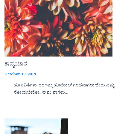
ಕಾವ್ಯಯಾನ
October 19, 2019
ಹೂ ಕವಿತೆಗಳು. ರಂಗಮ್ಮ ಹೊದೇಕಲ್ ಗಂಧವಾಗಲು ಬೇರು ಎಷ್ಟು
ನೋಯಬೇಕೋ.. ಘಮ ವಾಗಲು…