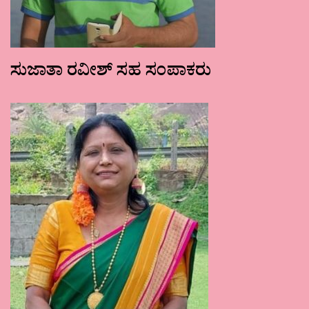
ಸುಜಾತಾ ರವೀಶ್ ಸಹ ಸಂಪಾಕರು