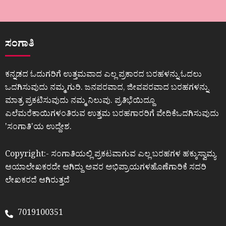
ಸಂಗಾತಿ
ಕನ್ನಡದ ಓದುಗರಿಗೆ ಉತ್ತಮವಾದ ಎಲ್ಲ ಪ್ರಕಾರದ ಬರಹಳನ್ನು ಓದಲು
ಒದಗಿಸುವುದು ನಮ್ಮ ಗುರಿ. ಜನಪರವಾದ, ಜೀವಪರವಾದ ಬರಹಗಳನ್ನು
ಮಾತ್ರ ಪ್ರಕಟಿಸುವುದು ನಮ್ಮ ನಿಲುವು. ಪ್ರತಿಭೆಯಿದ್ದೂ
ಎಲೆಮರೆಕಾಯಿಗಳಂತಿರುವ ಉತ್ತಮ ಬರಹಗಾರರಿಗೆ ವೇದಿಕೆಒದಗಿಸುವುದು
ʼಸಂಗಾತಿʼಯ ಉದ್ದೇಶ.
Copyright:- ಸಂಗಾತಿಯಲ್ಲಿ ಪ್ರಕಟವಾಗುವ ಎಲ್ಲ ಬರಹಗಳ ಹಕ್ಕುಸ್ವಾಮ್ಯ
ಆಯಾಲೇಖಕರದೇ ಆಗಿದ್ದು ಅವರ ಅಭಿಪ್ರಾಯಗಳಹೊಣೆಗಾರಿಕೆ ಸದರಿ
ಲೇಖಕರದೆ ಆಗಿರುತ್ತದೆ
7019100351