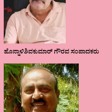
ಹೊನ್ನಾಳಿಶಿವಕುಮಾರ್ ಗೌರವ ಸಂಪಾದಕರು