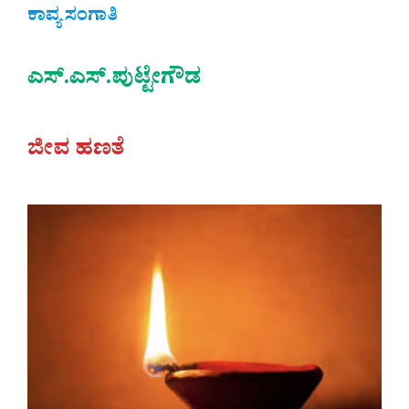
ಕಾವ್ಯ ಸಂಗಾತಿ
ಎಸ್.ಎಸ್.ಪುಟ್ಟೇಗೌಡ
ಜೀವ ಹಣತೆ