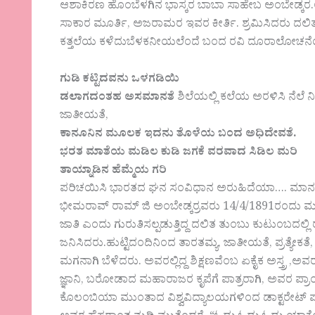
ಆಶಾಕಿರಣ ಹೊಂಬೆಳಗಿನ ಭಾಸ್ಕರ ಬಾಬಾ ಸಾಹೇಬ ಅಂಬೇಡ್ಕರ
ಸಾಕಾರ ಮೂರ್ತಿ, ಅಜರಾಮರ ಇವರ ಕೀರ್ತಿ. ಶ್ರಮಿಸಿದರು ದಲಿ
ಕತ್ತಲೆಯ ಕಳೆದುಬೆಳಕನೀಯಲೆಂದೆ ಬಂದ ರವಿ ದೂರಾಲೋಚನೆ
ಗುಡಿ ಕಟ್ಟಿದವನು ಒಳಗಡಿಯಿ
ಡಲಾಗದಂತಹ ಅಸಮಾನತೆ
ಶಿಲೆಯಲ್ಲಿ ಕಲೆಯ ಅರಳಿಸಿ ನೆಲೆ
ಜಾತೀಯತೆ,
ಕಾನೂನಿನ ಮೂಲಕ ಇದನು ತೊಳೆಯ ಬಂದ ಅಧಿದೇವತೆ.
ಭರತ ಮಾತೆಯ ಮಡಿಲ ಕುಡಿ ಜಗಕೆ ವರವಾದ ಸಿಡಿಲ ಮರಿ
ತಾಯ್ನಾಡಿನ ಹೆಮ್ಮೆಯ ಗರಿ
ಪರಿಚಯಿಸಿ ಭಾರತದ ಘನ ಸಂವಿಧಾನ ಅರುಹಿದೆಯಾ…. ಮಾನ
ಭೀಮರಾವ್ ರಾಮ್ ಜಿ ಅಂಬೇಡ್ಕರ್ರವರು 14/4/1891ರಂದು ಮಧ್
ಜಾತಿ ಎಂದು ಗುರುತಿಸಲ್ಪಡುತ್ತಿದ್ದ ದಲಿತ ತುಂಬು ಕುಟುಂಬದಲ್ಲ
ಜನಿಸಿದರು.ಹುಟ್ಟಿದಂದಿನಿಂದ ತಾರತಮ್ಯ, ಜಾತೀಯತೆ, ಪ್ರತ್
ಮಗನಾಗಿ ಬೆಳೆದರು. ಅವರಲ್ಲಿದ್ದ ಶಿಕ್ಷಣವೆಂಬ ಏಕೈಕ ಅಸ್ತ್ರ ,ಅವ
ಜ್ಞಾನಿ, ಬರೋಡಾದ ಮಹಾರಾಜರ ಕೃಪೆಗೆ ಪಾತ್ರರಾಗಿ, ಅವರ ಪ್ರ
ಕೊಲಂಬಿಯಾ ಮುಂತಾದ ವಿಶ್ವವಿದ್ಯಾಲಯಗಳಿಂದ ಡಾಕ್ಟರೇಟ್ 