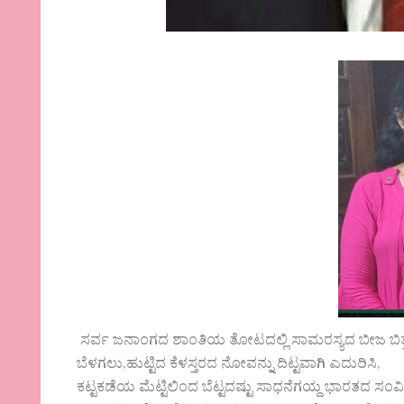
ಸರ್ವ ಜನಾಂಗದ ಶಾಂತಿಯ ತೋಟದಲ್ಲಿ ಸಾಮರಸ್ಯದ ಬೀಜ ಬ
ಬೆಳಗಲು,ಹುಟ್ಟಿದ ಕೆಳಸ್ತರದ ನೋವನ್ನು ದಿಟ್ಟವಾಗಿ ಎದುರಿಸಿ,
ಕಟ್ಟಕಡೆಯ ಮೆಟ್ಟಿಲಿಂದ ಬೆಟ್ಟದಷ್ಟು ಸಾಧನೆಗಯ್ದ ಭಾರ