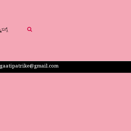
 ಬಗ್ಗೆ
 sangaatipatrike@gmail.com