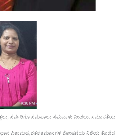
ಿತ್ತಲು, ಸರ್ವರಿಗೂ ಸಮಪಾಲು ಸಮಬಾಳು ನೀಡಲು, ಸಮಾನತೆಯ
ತದ ಸಂವಿಧಾನ ಪಿತಾಮಹ,ಶತಶತಮಾನಗಳ ಶೋಷಣೆಯ ನಿಶೆಯ ತೊಡೆದ