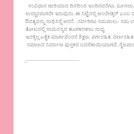
ಸಂವಿಧಾನ ಜಾರಿಯಾದ ದಿನದಿಂದ ಇಂದಿನವರೆಗೂ, ಮೀಸಲಾತಿ ಮು
ಉದ್ಧಾರವಾಗದೇ ಇರುವುದು, ಈ ನಿಟ್ಟಿನಲ್ಲಿ ಅಂಬೇಡ್ಕರ್ ಎಂಬ ದ
ಔನತ್ಯವನ್ನು ಸಾಧಿಸಿದ್ದೆ ಆದರೆ…ಸರ್ವರಿಗೂ ಸಮಪಾಲು- ಸಮ
ತೋಟದಲ್ಲಿ ಸಾಮರಸ್ಯದ ಹೂಗಳರಳಲು ಸಾಧ್ಯ.
ಇದಕ್ಕೆಲ್ಲ ಏಕೈಕ ಮಾರ್ಗವೆಂದರೆ ಶಿಕ್ಷಣ. ವರ್ಗರಹಿತ, ವರ್ಣರಹಿತ
ಸಮಾಜದ ನಿರ್ಮಾಣ ಪುಸ್ತಕದ ಬದನೆಕಾಯಿಯಾಗದೆ, ನೈಜವಾದ
̲———————————-