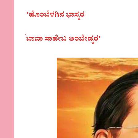
ʼಹೊಂಬೆಳಗಿನ ಭಾಸ್ಕರ
ಬಾಬಾ ಸಾಹೇಬ ಅಂಬೇಡ್ಕರʼ