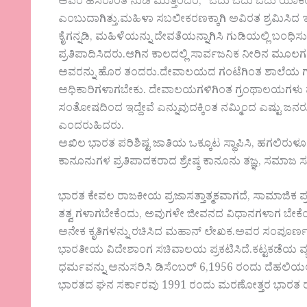
ಅವರ ಹೆಸರಾಂತ ನುಡಿ ಮುತ್ತೆಂದರೆ, “ಓದು ಓದು ಓದು ಯಾಕೆಂದರೆ ಶತ
ಎಂಬುದಾಗಿತ್ತು.ಮಹಿಳಾ ಸಬಲೀಕರಣಕ್ಕಾಗಿ ಅವಿರತ ಶ್ರಮಿಸಿದ
ಕೈಗನ್ನಡಿ, ಮಹಿಳೆಯನ್ನು ದೇವತೆಯನ್ನಾಗಿಸಿ ಗುಡಿಯಲ್ಲಿ ಬಂಧ
ಪ್ರತಿಪಾದಿಸಿದರು.ಆಗಿನ ಕಾಲದಲ್ಲಿ ಸಾರ್ವಜನಿಕ ನೀರಿನ ಮೂ
ಅವರನ್ನು ಹೊರ ತಂದರು.ದೇವಾಲಯದ ಗಂಟೆಗಿಂತ ಶಾಲೆಯ ಗಂಟೆ 
ಅಧಿಕಾರಿಗಳಾಗಬೇಕು. ದೇವಾಲಯಗಳಿಗಿಂತ ಗ್ರಂಥಾಲಯಗಳು ಮಹತ
ಸಂತೋಷದಿಂದ ಇದ್ದೇವೆ ಎನ್ನುವುದಕ್ಕಿಂತ ನಮ್ಮಿಂದ ಎಷ್ಟು ಜ
ಎಂದರುಹಿದರು.
ಅಖಿಲ ಭಾರತ ಪರಿಶಿಷ್ಟ ಜಾತಿಯ ಒಕ್ಕೂಟ ಸ್ಥಾಪಿಸಿ, ಹಗಲಿರ
ಕಾನೂನುಗಳ ಪ್ರತಿಪಾದಕರಾದ ಶ್ರೇಷ್ಠ ಕಾನೂನು ತಜ್ಞ, ಸಮಾಜ ಸುಧ
ಭಾರತ ಕೇವಲ ರಾಜಕೀಯ ಪ್ರಜಾಸತ್ತಾತ್ಮಕವಾಗದೆ, ಸಾಮಾಜಿಕ ಪ್ರಜಾಸ
ತತ್ವ ಗಳಾಗಬೇಕೆಂದು, ಅವುಗಳೇ ಜೀವನದ ವಿಧಾನಗಳಾಗ ಬೇ
ಅನೇಕ ಕೃತಿಗಳನ್ನು ರಚಿಸಿದ ಮಹಾನ್ ಲೇಖಕ.ಅವರ ಸಂಪೂರ್ಣ ಲ
ಭಾರತೀಯ ವಿದೇಶಾಂಗ ಸಚಿವಾಲಯ ಪ್ರಕಟಿಸಿದೆ.ಕಟ್ಟಕಡೆಯ ವ್ಯ
ಧರ್ಮವನ್ನು ಅನುಸರಿಸಿ ಡಿಸೆಂಬರ್ 6,1956 ರಂದು ದೆಹಲಿಯಲ್
ಭಾರತದ ಘನ ಸರ್ಕಾರವು 1991 ರಂದು ಮರಣೋತ್ತರ ಭಾರತ ರತ್ನ ಪ್