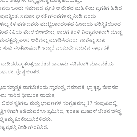
್ರುಗಳು ನಿನ್ನ ಜ್ಞಾನಕ್ಕೆ ಮಾತ್ರ ಹೆದರುತ್ತಾರೆ”
 ಇವರು ಒಂದು ಸಮಾಜದ ಪ್ರಗತಿ ಆ ದೇಶದ ಮಹಿಳೆಯ ಪ್ರಗತಿಗೆ ಹಿಡಿದ
ಿಸುವುದಕ್ಕಿಂತ, ಸಮಾನ ಘನತೆ ಗೌರವಗಳನ್ನು ನೀಡಿ ಎಂದು
ಲಗಳನ್ನು ಕೆಳ ವರ್ಗದವರು ಮುಟ್ಟಲಾರದಂತಹ ಹೀನಾಯ ಪರಿಸ್ಥಿತಿಯಿಂದ
ಕಿವಿಯ ಮೇಲೆ ಬೀಳಬೇಕು, ಶಾಲೆಗೆ ತೆರಳಿ ವಿದ್ಯಾವಂತರಾಗಿ ದೊಡ್ಡ
್ವದ್ದು ಎಂಬ ಅರಿವನ್ನು ಮೂಡಿಸಿದವರು. ನಾವೆಷ್ಟು ಸುಖ
ನರು ಸುಖ ಸಂತೋಷವಾಗಿ ಇದ್ದಾರೆ ಎಂಬುದೇ ಬದುಕಿನ ಸಾರ್ಥಕತೆ
ುಳೂ ದುಡಿದರು.ಸ್ವತಂತ್ರ ಭಾರತದ ಕಾನೂನು ಸಚಿವರಾಗಿ ಮಾನವತೆಯ
ಾರಕ, ಶ್ರೇಷ್ಠ ಚಿಂತಕ.
ತ್ತಾತ್ಮಕ ವಾಗಬೇಕೆಂದು ಸ್ವಾತಂತ್ರ್ಯ ಸಮಾನತೆ, ಭ್ರಾತೃತ್ವ, ಜೀವನದ
ಕೆಂದು ಸಾರಿದ ಧೀಮಂತ ನಾಯಕ,
ಿಖಿತ ಕೃತಿಗಳು ಮತ್ತು ಭಾಷಣಗಳ ಸಂಗ್ರಹವನ್ನು 17 ಸಂಪುಟದಲ್ಲಿ
ಕ್ತಿಗಳಿಗಾಗಿ ಕಡೆಯವರೆಗೂ ಶ್ರಮಿಸಿದ, ಇಂತಹ ಮಹಾನ್ ಚೇತನ ಬೌದ್ಧ
ಲಿ ತಮ್ಮ ಕೊನೆಯುಸಿರೆಳೆದರು.
ರಶಸ್ತಿ ನೀಡಿ ಗೌರವಿಸಿದೆ.