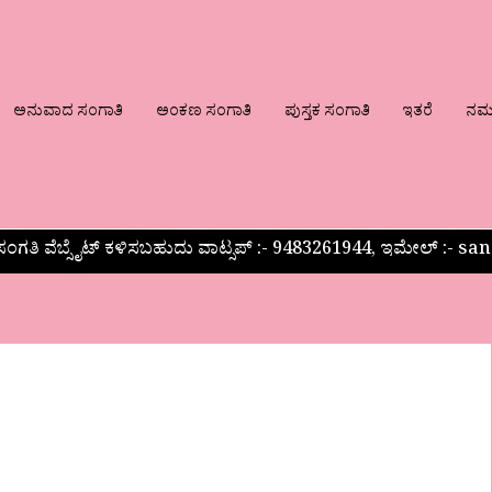
ಅನುವಾದ ಸಂಗಾತಿ
ಅಂಕಣ ಸಂಗಾತಿ
ಪುಸ್ತಕ ಸಂಗಾತಿ
ಇತರೆ
ನಮ್ಮ
ಂಗತಿ ವೆಬ್ಸೈಟ್ ಕಳಿಸಬಹುದು ವಾಟ್ಸಪ್‌ :- 9483261944, ಇಮೇಲ್ :-