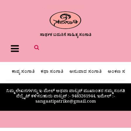
ಸಾರ್ಥಕ ಬದುಕಿಗೆ ಸಾಹಿತ್ಯ ಸಂಗಾತಿ
Menu
ಕಾವ್ಯ ಸಂಗಾತಿ
ಕಥಾ ಸಂಗಾತಿ
ಅನುವಾದ ಸಂಗಾತಿ
ಅಂಕಣ ಸಂಗಾ
ನಿಮ್ಮ ಲೇಖನಗಳನ್ನು ಇ-ಮೇಲ್ ಅಥವಾ ವಾಟ್ಸಪ್ ಮುಖಾಂತರ ನಮ್ಮ ಸಂಗತಿ
ವೆಬ್ಸೈಟ್ ಕಳಿಸಬಹುದು ವಾಟ್ಸಪ್‌ :- 9483261944, ಇಮೇಲ್ :-
sangaatipatrike@gmail.com