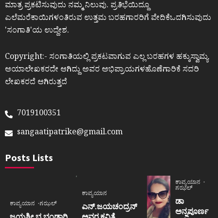
ಮಾತ್ರ ಪ್ರಕಟಿಸುವುದು ನಮ್ಮ ನಿಲುವು. ಪ್ರತಿಭೆಯಿದ್ದೂ
ಎಲೆಮರೆಕಾಯಿಗಳಂತಿರುವ ಉತ್ತಮ ಬರಹಗಾರರಿಗೆ ವೇದಿಕೆಒದಗಿಸುವುದು
ʼಸಂಗಾತಿʼಯ ಉದ್ದೇಶ.
Copyright:- ಸಂಗಾತಿಯಲ್ಲಿ ಪ್ರಕಟವಾಗುವ ಎಲ್ಲ ಬರಹಗಳ ಹಕ್ಕುಸ್ವಾಮ್ಯ
ಆಯಾಲೇಖಕರದೇ ಆಗಿದ್ದು ಅವರ ಅಭಿಪ್ರಾಯಗಳಹೊಣೆಗಾರಿಕೆ ಸದರಿ
ಲೇಖಕರದೆ ಆಗಿರುತ್ತದೆ
7019100351
sangaatipatrike@gmail.com
Posts Lists
ಕಾವ್ಯಯಾನ
ಗಝಲ್
ಕಾವ್ಯಯಾನ
ಡಾ
ಕಾವ್ಯಯಾನ
ಗಝಲ್
ಎನ್.ಜಯಚಂದ್ರನ್
ಅನ್ನಪೂರ್ಣ
ಜಯಶ್ರೀ.ಭ.ಭಂಡಾರಿ
ಅವರ ಕವಿತೆ