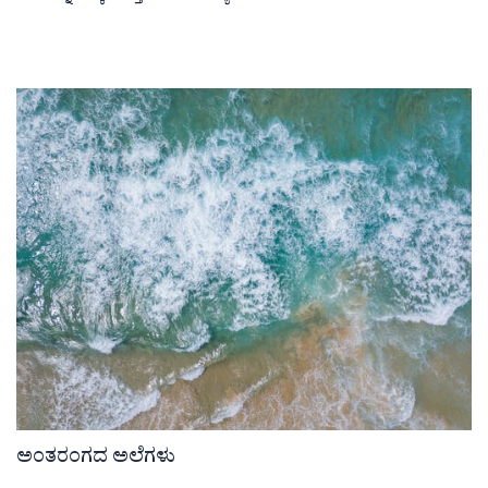
ಅಂತರಂಗದ ಅಲೆಗಳು