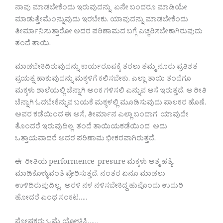
ನಾವು ಮಾಡಬೇಕೆಂದು ಇರುವುದನ್ನು ಏನೇ ಬಂದರೂ ಮಾಡಿಯೇ
ಮಾಡುತ್ತೇಮೆಂನ್ನುವುದು ಇರಬೇಕು. ಯಾವುದನ್ನು ಮಾಡಬೇಕೆಂದು
ತೀರ್ಮಾನಿಸುತ್ತಾರೋ ಅದರ ಪರಿಣಾಮದ ಬಗ್ಗೆ ಎಚ್ಚರಿಸಬೇಕಾಗಿರುವುದು
ತಂದೆ ತಾಯಿ.
ಮಾಡಬೇಕಿದಿರುವುದನ್ನು ಕಾರ್ಯರೂಪಕ್ಕೆ ತರಲು ತಮ್ಮ ನೂರು ಪ್ರತಿಶತ
ಪ್ರಯತ್ನ ಹಾಕುವುದನ್ನು ಮಕ್ಕಳಿಗೆ ಕಲಿಸಬೇಕು. ಎಲ್ಲಾ ತಾಯಿ ತಂದೆಗೂ
ಮಕ್ಕಳು ಶಾಲೆಯಲ್ಲಿ ಚೆನ್ನಾಗಿ ಅಂಕ ಗಳಿಸಲಿ ಎನ್ನುವ ಆಸೆ ಇರುತ್ತದೆ. ಆ ರೀತಿ
ಚೆನ್ನಾಗಿ ಓದಬೇಕೆನ್ನುವ ಬಯಕೆ ಮಕ್ಕಳಲ್ಲಿ ಮೂಡಿಸುವುದು ಪಾಲಕರ ಹೊಣೆ.
ಅವರ ಕಡೆಯಿಂದ ಈ ಅಸೆ, ತೀರ್ಮಾನ ಎಲ್ಲಾ ಬಂದಾಗ ಯಾವುದೇ
ತೊಂದರೆ ಇರುವುದಿಲ್ಲ. ತಂದೆ ತಾಯಿಯಕಡೆಯಿಂದ ಅದು
ಒತ್ತಾಯವಾದರೆ ಅದರ ಪರಿಣಾಮ ಭೀಕರವಾಗಿರುತ್ತದೆ.
ಈ ರೀತಿಯ performence presure ಮಕ್ಕಳು ಆತ್ಮ ಹತ್ಯೆ
ಮಾಡಿಕೊಳ್ಳುವಂತೆ ಪ್ರೇರಿಸುತ್ತದೆ. ನಂತರ ಏನೂ ಮಾಡಲು
ಉಳಿದಿರುವುದಿಲ್ಲ. ಅರಳಿ ನಳ ನಳಿಸಬೇಕಿದ್ದ ಹುವೊಂದು ಉದುರಿ
ಹೋದರೆ ಎಂಥ ಸಂಕಟ…..
ಪೋಷಕರು ಒಮ್ಮೆ ಯೋಚಿಸಿ……