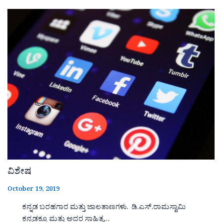
ವಿಶೇಷ
October 19, 2019
ಕನ್ನಡ ಬರಹಗಾರ ಮತ್ತು ಜಾಲತಾಣಗಳು. ಡಿ.ಎಸ್.ರಾಮಸ್ವಾಮಿ
ಕನ್ನಡಕ್ಕೂ ಮತ್ತು ಅದರ ಸಾಹಿತ್ಯ…