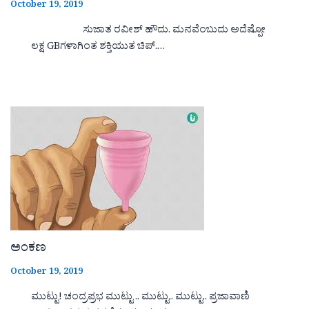
October 19, 2019
ಸುಜಾತ ರವೀಶ್ ಹೌದು. ಮನವೆಂಬುದು ಅದೆಷ್ಪೋ
ಲಕ್ಷ GBಗಳಾಗಿಂತ ಶಕ್ತಿಯುತ ಚಿಪ್.…
ಅಂಕಣ
October 19, 2019
ಮುಟ್ಟು! ಚಂದ್ರಪ್ರಭ ಮುಟ್ಟು .. ಮುಟ್ಟು.. ಮುಟ್ಟು.. ಪ್ರಜಾವಾಣಿ