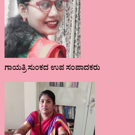
ಗಾಯತ್ರಿ ಸುಂಕದ ಉಪ ಸಂಪಾದಕರು