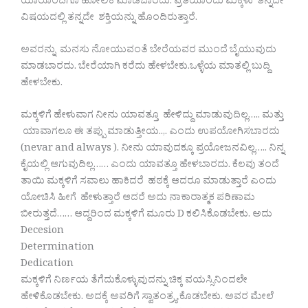
ಯಾರೊಂದಿಗೂ ಹೋಲಿಕೆ ಮಾಡಬಾರದು. ಪ್ರತಿಯೊಂದು ಮಕ್ಕಳು ತನ್ನದೇ
ವಿಷಯದಲ್ಲಿ ತನ್ನದೇ ಶಕ್ತಿಯನ್ನು ಹೊಂದಿರುತ್ತಾರೆ.
ಅವರನ್ನು ಮನಸು ನೋಯುವಂತೆ ಬೇರೆಯವರ ಮುಂದೆ ಬೈಯುವುದು
ಮಾಡಬಾರದು. ಬೇರೆಯಾಗಿ ಕರೆದು ಹೇಳಬೇಕು.ಒಳ್ಳೆಯ ಮಾತಲ್ಲಿ ಬುದ್ದಿ
ಹೇಳಬೇಕು.
ಮಕ್ಕಳಿಗೆ ಹೇಳುವಾಗ ನೀನು ಯಾವತ್ತೂ ಹೇಳಿದ್ದು ಮಾಡುವುದಿಲ್ಲ….. ಮತ್ತು
ಯಾವಾಗಲೂ ಈ ತಪ್ಪು ಮಾಡುತ್ತೀಯ..,. ಎಂದು ಉಪಯೋಗಿಸಬಾರದು
(nevar and always ). ನೀನು ಯಾವುದಕ್ಕೂ ಪ್ರಯೋಜನವಿಲ್ಲ….. ನಿನ್ನ
ಕೈಯಲ್ಲಿ ಆಗುವುದಿಲ್ಲ…… ಎಂದು ಯಾವತ್ತೂ ಹೇಳಬಾರದು. ಕೆಲವು ತಂದೆ
ತಾಯಿ ಮಕ್ಕಳಿಗೆ ಸವಾಲು ಹಾಕಿದರೆ ಹಠಕ್ಕೆ ಆದರೂ ಮಾಡುತ್ತಾರೆ ಎಂದು
ಯೋಚಿಸಿ ಹೀಗೆ ಹೇಳುತ್ತಾರೆ ಆದರೆ ಅದು ನಾಕಾರಾತ್ಮಕ ಪರಿಣಾಮ
ಬೀರುತ್ತದೆ…… ಆದ್ದರಿಂದ ಮಕ್ಕಳಿಗೆ ಮೂರು D ಕಲಿಸಿಕೊಡಬೇಕು. ಅದು
Decesion
Determination
Dedication
ಮಕ್ಕಳಿಗೆ ನಿರ್ಣಯ ತೆಗೆದುಕೊಳ್ಳುವುದನ್ನು ಚಿಕ್ಕ ವಯಸ್ಸಿನಿಂದಲೇ
ಹೇಳಿಕೊಡಬೇಕು. ಅದಕ್ಕೆ ಅವರಿಗೆ ಸ್ವಾತಂತ್ರ್ಯ ಕೊಡಬೇಕು. ಅವರ ಮೇಲೆ