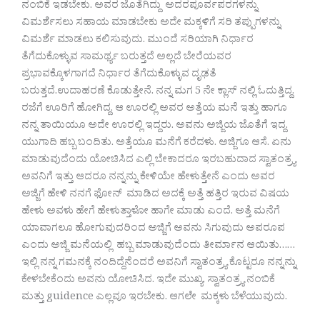
ನಂಬಿಕೆ ಇಡಬೇಕು. ಅವರ ಜೊತೆಗಿದ್ದು ಅದರಪೂರ್ವಪರಗಳನ್ನು
ವಿಮರ್ಶೆಸಲು ಸಹಾಯ ಮಾಡಬೇಕು ಅದೇ ಮಕ್ಕಳಿಗೆ ಸರಿ ತಪ್ಪುಗಳನ್ನು
ವಿಮರ್ಶೆ ಮಾಡಲು ಕಲಿಸುವುದು. ಮುಂದೆ ಸರಿಯಾಗಿ ನಿರ್ಧಾರ
ತೆಗೆದುಕೊಳ್ಳುವ ಸಾಮರ್ಥ್ಯ ಬರುತ್ತದೆ ಅಲ್ಲದೆ ಬೇರೆಯವರ
ಪ್ರಭಾವಕ್ಕೊಳಗಾಗದೆ ನಿರ್ಧಾರ ತೆಗೆದುಕೊಳ್ಳುವ ದೃಢತೆ
ಬರುತ್ತದೆ.ಉದಾಹರಣೆ ಕೊಡುತ್ತೇನೆ. ನನ್ನ ಮಗ 5 ನೇ ಕ್ಲಾಸ್ ನಲ್ಲಿ ಓದುತ್ತಿದ್ದ.
ರಜೆಗೆ ಊರಿಗೆ ಹೋಗಿದ್ದ. ಆ ಊರಲ್ಲಿ ಅವರ ಅತ್ತೆಯ ಮನೆ ಇತ್ತು ಹಾಗೂ
ನನ್ನ ತಾಯಿಯೂ ಅದೇ ಊರಲ್ಲಿ ಇದ್ದರು. ಅವನು ಅಜ್ಜಿಯ ಜೊತೆಗೆ ಇದ್ದ.
ಯುಗಾದಿ ಹಬ್ಬ ಬಂದಿತು. ಅತ್ತೆಯೂ ಮನೆಗೆ ಕರೆದಳು. ಅಜ್ಜಿಗೂ ಆಸೆ. ಏನು
ಮಾಡುವುದೆಂದು ಯೋಚಿಸಿದ ಎಲ್ಲಿ ಬೇಕಾದರೂ ಇರಬಹುದಾದ ಸ್ವಾತಂತ್ರ್ಯ
ಅವನಿಗೆ ಇತ್ತು ಆದರೂ ನನ್ನನ್ನು ಕೇಳಿಯೇ ಹೇಳುತ್ತೇನೆ ಎಂದು ಅವರ
ಅಜ್ಜಿಗೆ ಹೇಳಿ ನನಗೆ ಫೋನ್ ಮಾಡಿದ ಅದಕ್ಕೆ ಅತ್ತೆ ಹತ್ತಿರ ಇರುವ ವಿಷಯ
ಹೇಳು ಅವಳು ಹೇಗೆ ಹೇಳುತ್ತಾಳೋ ಹಾಗೇ ಮಾಡು ಎಂದೆ. ಅತ್ತೆ ಮನೆಗೆ
ಯಾವಾಗಲೂ ಹೋಗುವುದರಿಂದ ಅಜ್ಜಿಗೆ ಅವನು ಸಿಗುವುದು ಅಪರೂಪ
ಎಂದು ಅಜ್ಜಿ ಮನೆಯಲ್ಲಿ ಹಬ್ಬ ಮಾಡುವುದೆಂದು ತೀರ್ಮಾನ ಆಯಿತು……
ಇಲ್ಲಿ ನನ್ನ ಗಮನಕ್ಕೆ ನಂದಿದ್ದೆನೆಂದರೆ ಅವನಿಗೆ ಸ್ವಾತಂತ್ರ್ಯ ಕೊಟ್ಟರೂ ನನ್ನನ್ನು
ಕೇಳಬೇಕೆಂದು ಅವನು ಯೋಚಿಸಿದ. ಇದೇ ಮುಖ್ಯ. ಸ್ವಾತಂತ್ರ್ಯ ನಂಬಿಕೆ
ಮತ್ತು guidence ಎಲ್ಲವೂ ಇರಬೇಕು. ಆಗಲೇ ಮಕ್ಕಳು ಬೆಳೆಯುವುದು.