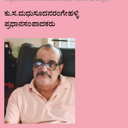
ಉತ್ತಮ ಬರಹಗಾರರಿಗೆ ವೇದಿಕೆಒದಗಿಸುವುದು ʼಸಂಗಾತಿʼಯ ಉದ್ದೇಶ.
ಕು.ಸ.ಮಧುಸೂದನರಂಗೇಹಳ್ಳಿ
ಪ್ರಧಾನಸಂಪಾದಕರು