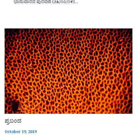
ಭಾನುವಾರದ ಪುರವಣಿ (೨೩/೧೦/೧೯)…
ಪ್ರಬಂದ
October 19, 2019