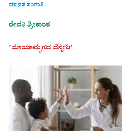
ಮಾನಸ ಸಂಗಾತಿ
ರೇವತಿ ಶ್ರೀಕಾಂತ
ʼಮಾಯಾಮೃಗದ ಬೆನ್ನೇರಿʼ