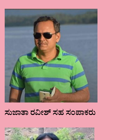
ಸುಜಾತಾ ರವೀಶ್ ಸಹ ಸಂಪಾಕರು