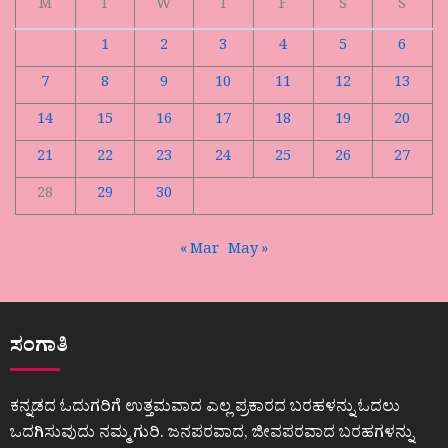
M
T
W
T
F
S
S
1
2
3
4
5
6
7
8
9
10
11
12
13
14
15
16
17
18
19
20
21
22
23
24
25
26
27
28
29
30
« Mar
May »
ಸಂಗಾತಿ
ಕನ್ನಡದ ಓದುಗರಿಗೆ ಉತ್ತಮವಾದ ಎಲ್ಲ ಪ್ರಕಾರದ ಬರಹಳನ್ನು ಓದಲು
ಒದಗಿಸುವುದು ನಮ್ಮ ಗುರಿ. ಜನಪರವಾದ, ಜೀವಪರವಾದ ಬರಹಗಳನ್ನು