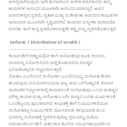
ಅನನ್ಯವಾಗಿರುವುದು ಇದೇ ಕಾರಣದಿಂದ. ಅನೇಕ ವಚನಕಾರರು ತಮ್ಮ
ಕಾಯಕಗಳ ಅನುಭದ ಮೂಲಕವೇ ಅನುಭವಿಯಾಗಿದ್ದಾರೆ. ಅವರ
ವಚನಗಳಲ್ಲಿನ ಪ್ರತಿಮೆ, ಪ್ರತೀಕ ಮತ್ತು ಸಂಕೇತಗಳು ಅವರವರ ಕಾಯಕಗಳ
ಅನುಭವದ ಮೂಲಕವೇ ಸೃಷ್ಟಿಯಾಗಿವೆ. ಕಾಯಕದ ವಸ್ತುಗಳು ಪಾರಿಭಾಷಿಕ
ಪದಗಳು ಹೀಗೆ ಕಾವ್ಯ ಪ್ರತಿಮೆಗಳಾಗುತ್ತಲೇ ತತ್ತ್ವವನ್ನು ಸ್ಫುರಿಸತೊಡಗುತ್ತವೆ.
ದಾಸೋಹ ( Distribution of wealth )
———————————————————–
ಕಾಯಕ ಹೇಗೆ ಕಡ್ಡಾಯವೋ ಹಾಗೆ ದಾಸೋಹವೂ ಕೂಡ, ಶರಣರು
ದಾನವನ್ನು ವಿರೋಧಿಸಿದರು ಅಲ್ಲಿ ಕೊಡುವವನು ದೊಡ್ಡವ
ಇಸಿದುಕೊಳ್ಳುವವ ಸಣ್ಣವನಾಗುತ್ತಾನೆ.
ಸೋಹಂ ಎಂದೆನಿಸದೆ ದಾಸೋಹಂ ಎಂದೆನಿಸಯ್ಯ, ದಾಸೋಹ ಕೇವಲ
ಹಂಚುವುದು ವಿನಿಯೋಗಿಸುವುದು ಅಲ್ಲ, ಅದು ಒಳಗೊಳ್ಳುವಿಕೆ .ಶರಣರ
ಸಾಮಾಜಿಕ ಸಿದ್ಧಾಂತಗಳಲ್ಲಿ ಕಾಯಕದಂತೆ ದಾಸೋಹವೂ ಒಂದು ಮಹತ್ವದ
ಮೌಲ್ಯ. ಕಾಯಕ ಮತ್ತು ದಾಸೋಹ ಒಂದೇ ನಾಣ್ಯದ ಎರಡು ಮುಖಗಳಂತೆ
ಒಂದಕ್ಕೊಂದು ಪೂರಕವಾಗಿವೆ. ಕಾಯಕಕ್ಕೆ ಹೇಗೆ ನಿಯಮಗಳಿವೆಯೋ
ದಾಸೋಹಕ್ಕೂ ನಿಯಮಗಳಿವೆ. ಮೋಸಮಾಡಿ, ಕಳವುಮಾಡಿ ತಂದ
ಧನವನ್ನು ದಾಸೋಹಕ್ಕೆ ಸ್ವೀಕರಿಸುವುದಿಲ್ಲ. ಶ್ರಮಪಟ್ಟು ದುಡಿದು,
ಸದಾಚಾರದಿಂದ ಗಳಿಸಿ, ಅಹಂಕಾರ ತೊರೆದು ಸಮರ್ಪಣಾಭಾವದಿಂದ