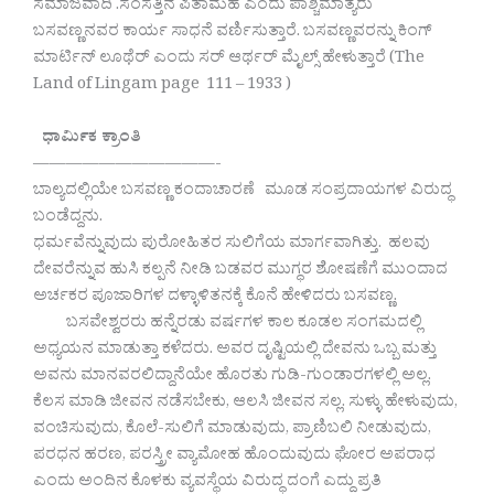
ಸಮಾಜವಾದಿ .ಸಂಸತ್ತಿನ ಪಿತಾಮಹ ಎಂದು ಪಾಶ್ಚಿಮಾತ್ಯರು
ಬಸವಣ್ಣನವರ ಕಾರ್ಯ ಸಾಧನೆ ವರ್ಣಿಸುತ್ತಾರೆ. ಬಸವಣ್ಣವರನ್ನು ಕಿಂಗ್
ಮಾರ್ಟಿನ್ ಲೂಥೆರ್ ಎಂದು ಸರ್ ಆರ್ಥರ್ ಮೈಲ್ಸ್ ಹೇಳುತ್ತಾರೆ (The
Land of Lingam page 111 – 1933 )
ಧಾರ್ಮಿಕ ಕ್ರಾಂತಿ
———————————-
ಬಾಲ್ಯದಲ್ಲಿಯೇ ಬಸವಣ್ಣ ಕಂದಾಚಾರಣೆ ಮೂಡ ಸಂಪ್ರದಾಯಗಳ ವಿರುದ್ಧ
ಬಂಡೆದ್ದನು.
ಧರ್ಮವೆನ್ನುವುದು ಪುರೋಹಿತರ ಸುಲಿಗೆಯ ಮಾರ್ಗವಾಗಿತ್ತು. ಹಲವು
ದೇವರೆನ್ನುವ ಹುಸಿ ಕಲ್ಪನೆ ನೀಡಿ ಬಡವರ ಮುಗ್ಧರ ಶೋಷಣೆಗೆ ಮುಂದಾದ
ಅರ್ಚಕರ ಪೂಜಾರಿಗಳ ದಳ್ಳಾಳಿತನಕ್ಕೆ ಕೊನೆ ಹೇಳಿದರು ಬಸವಣ್ಣ.
ಬಸವೇಶ್ವರರು ಹನ್ನೆರಡು ವರ್ಷಗಳ ಕಾಲ ಕೂಡಲ ಸಂಗಮದಲ್ಲಿ
ಅಧ್ಯಯನ ಮಾಡುತ್ತಾ ಕಳೆದರು. ಅವರ ದೃಷ್ಟಿಯಲ್ಲಿ ದೇವನು ಒಬ್ಬ ಮತ್ತು
ಅವನು ಮಾನವರಲಿದ್ದಾನೆಯೇ ಹೊರತು ಗುಡಿ-ಗುಂಡಾರಗಳಲ್ಲಿ ಅಲ್ಲ.
ಕೆಲಸ ಮಾಡಿ ಜೀವನ ನಡೆಸಬೇಕು, ಆಲಸಿ ಜೀವನ ಸಲ್ಲ. ಸುಳ್ಳು ಹೇಳುವುದು,
ವಂಚಿಸುವುದು, ಕೊಲೆ-ಸುಲಿಗೆ ಮಾಡುವುದು, ಪ್ರಾಣಿಬಲಿ ನೀಡುವುದು,
ಪರಧನ ಹರಣ, ಪರಸ್ತ್ರೀ ವ್ಯಾಮೋಹ ಹೊಂದುವುದು ಘೋರ ಅಪರಾಧ
ಎಂದು ಅಂದಿನ ಕೊಳಕು ವ್ಯವಸ್ಥೆಯ ವಿರುದ್ಧ ದಂಗೆ ಎದ್ದು ಪ್ರತಿ