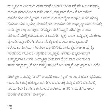
ಹುಟ್ಟಿನಿಂದ ಲಿಂಗಾಯತನಾದವನೇ ಆಗಲಿ, ಭವಿತನಕ್ಕೆ ಹೇಸಿ ಲಿಂಗವನ್ನು
ಆಯತ ಮಾಡಿಕೊಂಡವನೇ ಆಗಲಿ, ತನ್ನ ಸಾಧನೆಯ ಮೊದಲನೆಯ
ದಿನವೇ ಗುರಿ ಮುಟ್ಟಲಾರ. ಅವನು ಗುರಿ ಮುಟ್ಟಲು ದೀರ್ಘ, ಸತತ ಮತ್ತು
ಶ್ರಮದಾಯಕ ಪ್ರಯತ್ನ ಮಾಡಬೇಕು. ವಚನಕಾರರು ಆಧ್ಯಾತ್ಮಿಕ ಸಾಧನೆಯಲ್ಲಿ
ಆರು ಸ್ಥಲ ಅಥವಾ ಲಕ್ಷಣಗಳನ್ನು ಗುರುತಿಸಿದ್ದಾರೆ. ಷಟ್‌ಸ್ಥಲ ಎಂದು
ಪರಿಭಾಷೆಯಲ್ಲಿ ಕರೆಯಲಾಗುವ ಅವುಗಳನ್ನುಳ್ಳ ಸಾಧಕನನ್ನು ಭಕ್ತ, ಮಹೇಶ,
ಪ್ರಸಾದಿ, ಪ್ರಾಣಲಿಂಗಿ, ಶರಣ ಮತ್ತು ಐಕ್ಯ ಎಂದು ಅನುಕ್ರಮವಾಗಿ
ಕರೆಯಲಾಗುವುದು. ಮೊದಲು ಭಕ್ತನೆನಿಸಿಕೊಂಡು, ಕ್ರಮೇಣ ಆಧ್ಯಾತ್ಮಿಕ
ಸಾಧನೆಯ ಮೂಲಕ ಐಕ್ಯನೆನಿಕೊಳ್ಳುತ್ತಾನೆ. ಅವನು ಐಕ್ಯನಾಗಿದ್ದಾನೆ
ಎನ್ನುವುದೂ ಒಂದೇ, ಆಧ್ಯಾತ್ಮಿಕ ಜೀವನದ ಧೈಯವಾದ ಲಿಂಗಾಂಗ
ಸಾಮರಸ್ಯವನ್ನು (ಮೋಕ್ಷವನ್ನು) ಸಾಧಿಸಿಕೊಂಡಿದ್ದಾನೆ ಎನ್ನುವುದೂ ಒಂದೇ.
ಷಟ್‌ಸ್ಥಲ ಪದದಲ್ಲಿ “ಷಟ್” ಅಂದರೆ ಆರು “ಸ್ಥಲ” ಅಂದರೆ ಹಂತ. ಭವಿಯು
(ಮಾನವ) ತನ್ನ ಹುಟ್ಟು ಸಾವುಗಳೆಂಬ ಭವಚಕ್ರವನ್ನು ಭೇದಿಸಿ ದೇವರಲ್ಲಿ
ಒಂದಾಗಲು 12 ನೇ ಶತಮಾನದ ಶರಣರು ಆಚರಿಸಿ ಸೂಚಿಸಿದ ಆರು
ಹಂತಗಳ ಪಥವೇ “ಷಟ್‌ಸ್ಥಲ”.
ಭಕ್ತ