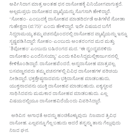
ಅರ್ಪಿಸಿದಾಗ ಮಾತ್ರ ಅಂತಹ ಧನ ದಾಸೋಹಕ್ಕೆ ವಿನಿಯೋಗವಾಗುತ್ತದೆ.
ಅಲ್ಲಮಪ್ರಭು ದಾಸೋಹದ ವ್ಯಾಖ್ಯೆಯನ್ನು ಸೊಗಸಾಗಿ ಹೇಳಿದ್ದಾರೆ.
“ಸೋಹಂ- ಎಂಬುದಕ್ಕೆ ದಾಸೋಹವ ಮಾಡದಿರ್ದಡೆ ಅತಿಗಳೆವೆ ನೋಡಾ
ಗುಹೇಶ್ವರಾ (ವ:75)” ಎಂದು ಹೇಳಿದ್ದಾರೆ. ಇದೇ ವಿಷಯದ ಬಗೆಗೆ
ಸಿದ್ಧರಾಮಯ್ಯ ತಮ್ಮ ವಚನವೊಂದರಲ್ಲಿ ದಾಸೋಹದ ವ್ಯಾಖ್ಯೆಯನ್ನು ಇನ್ನೂ
ಸ್ಪಷ್ಟಪಡಿಸಿದ್ದಾರೆ: ಸೋಹಂ-ಎಂಬುದು ಅಂತರಂಗದ ಮದ ಮತ್ತು
`ಶಿವೋಹಂ’ ಎಂಬುದು ಬಹಿರಂಗದ ಮದ. “ಈ ದ್ವಂದ್ವವನಳಿದು
ದಾಸೋಹಂ ಎಂದೆನಿಸಯ್ಯಾ” ಎಂದು ಕಪಿಲಸಿದ್ಧಮಲ್ಲಿಕಾರ್ಜುನನಲ್ಲಿ
ಕೇಳಿಕೊಂಡಿದ್ದಾರೆ. ದಾಸೋಹವೆಂದರೆ, ಅನ್ನದಾಸೋಹ ಮಾತ್ರವಲ್ಲ.
ಬಸವಣ್ಣನವರು ತಮ್ಮ ವಚನಗಳಲ್ಲಿ ವಿವಿಧ ದಾಸೋಹಗಳ ಪರಿಚಯ
ನೀಡಿದ್ದಾರೆ. ಭಕ್ತಶ್ರೇಷ್ಠನಾದವನು ಭಕ್ತಿದಾಸೋಹ ಮಾಡಬಹುದು,
ಯುಕ್ತನಾದವನು ಯುಕ್ತಿ ದಾಸೋಹವ ಮಾಡಬಹುದು. ಐಕ್ಯಸ್ಥಲವ
ಸಾಧಿಸಿದವನು ಮಮಕಾರ ದಾಸೋಹವ ಮಾಡಬಹುದು. ಎಲ್ಲ
ವಿಷಯದಲ್ಲಿಯೂ ದಾಸೋಹವಿದೆಯೆಂದು ವಿವರಿಸಿದ್ದಾರೆ.
ಅರಿವಿನ ಅಗಾಧತೆ ಅದನ್ನು ಹಂಚಿಕೊಳ್ಳುವುದು ನಿಜವಾದ ತ್ರಿವಿಧ
ದಾಸೋಹ. ಎಲ್ಲವನ್ನೂ ಗೆಲ್ಲ ಬಹುದು ಆದರೆ ತನ್ನನ್ನು ತಾನು ಗೆಲ್ಲುವುದು
ನಿಜದ ಘನ.