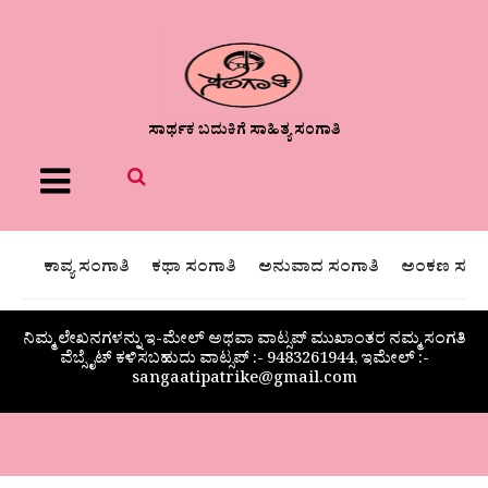
ಸಾರ್ಥಕ ಬದುಕಿಗೆ ಸಾಹಿತ್ಯ ಸಂಗಾತಿ
Menu
ಕಾವ್ಯ ಸಂಗಾತಿ
ಕಥಾ ಸಂಗಾತಿ
ಅನುವಾದ ಸಂಗಾತಿ
ಅಂಕಣ ಸಂಗಾ
ನಿಮ್ಮ ಲೇಖನಗಳನ್ನು ಇ-ಮೇಲ್ ಅಥವಾ ವಾಟ್ಸಪ್ ಮುಖಾಂತರ ನಮ್ಮ ಸಂಗತಿ
ವೆಬ್ಸೈಟ್ ಕಳಿಸಬಹುದು ವಾಟ್ಸಪ್‌ :- 9483261944, ಇಮೇಲ್ :-
sangaatipatrike@gmail.com