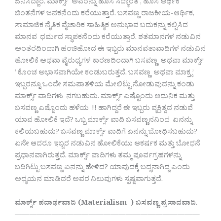
ಜನಿಸಿದ್ದಾರೆ. ಮಾರ್ಕ್ಸ್ ಅವರನ್ನು ಹೊಸ ಸಿದ್ಧಾಂತ , ಹೊಸ ಆರ್ಥಿಕ
ಚಿಂತನೆಗಳ ಜನಕನೆಂದು ಕರೆಯುತ್ತಾರೆ. ಬಸವಣ್ಣ ರಾಜಕೀಯ-ಆರ್ಥಿಕ,
ಸಾಮಾಜಿಕ ನೈತಿಕ ವೈಚಾರಿಕ ಸಾಹಿತ್ಯಿಕ ಅನುಭಾವ ಬದುಕನ್ನು ಕಲ್ಪಿಸಿದ
ಮಾನವ ಧರ್ಮದ ಸ್ಥಾಪಕನೆಂದು ಕರೆಯುತ್ತಾರೆ. ಶತಮಾನಗಳ ನಡುವಿನ
ಅಂತರದಿಂದಾಗಿ ಹಂಚಿಹೋದ ಈ ಇಬ್ಬರು ಮಾನವತಾವಾದಿಗಳ ನಡುವಿನ
ಹೋಲಿಕೆ ಅಥವಾ ವೈರುಧ್ಯಗಳ ಕಾರಣದಿಂದಾಗಿ ಬಸವಣ್ಣ ಅಥವಾ ಮಾರ್ಕ್ಸ್
’ ಕೊಂಚ ಅಭಾಸವಾಗಿಯೇ ಕಂಡುಬರುತ್ತದೆ. ಬಸವಣ್ಣ ಅಥವಾ ಮಾಕ್ರ್ಸ’
ಇಬ್ಬರನ್ನೂ ಒಂದೇ ಸಮಪಾತಳಿಯ ಮೇಲಿಟ್ಟು ನೋಡುವುದನ್ನು ಕಂಡು
ಮಾರ್ಕ್ಸ್ ವಾದಿಗಳು ನಗಬಹುದು. ಮಾರ್ಕ್ಸ್ ಎಷ್ಟೊಂದು ಆಧುನಿಕ ಮತ್ತು
ಬಸವಣ್ಣ ಎಷ್ಟೊಂದು ಹಳೆಯ !! ಹಾಗಿದ್ದರೆ ಈ ಇಬ್ಬರು ವ್ಯಕ್ತಿತ್ವದ ನಡುವೆ
ಯಾವ ಹೋಲಿಕೆ ಇದೆ? ಒಬ್ಬ ಮಾರ್ಕ್ಸ್ ವಾದಿ ಬಸವಣ್ಣನನಿಂದ ಏನನ್ನು
ಕಲಿಯಬಹುದು? ಬಸವಣ್ಣ ಮಾರ್ಕ್ಸ್ ವಾದಿಗೆ ಏನನ್ನು ಬೋಧಿಸಬಹುದು?
ಏನೇ ಆದರೂ ಇಬ್ಬರ ನಡುವಿನ ಹೋಲಿಕೆಯು ಆಕರ್ಷಕ ಮತ್ತು ಬೋಧನೆ
ಪ್ರಧಾನವಾಗಿರುತ್ತದೆ. ಮಾರ್ಕ್ಸ್ ವಾದಿಗಳು ತಮ್ಮ ಪೂರ್ವಗ್ರಹಗಳನ್ನು
ಬದಿಗಿಟ್ಟು ಬಸವಣ್ಣ ಏನನ್ನು ಹೇಳಿದ? ಯಾವುದಕ್ಕೆ ಬದ್ಧನಾಗಿದ್ದ ಎಂದು
ಅಧ್ಯಯನ ಮಾಡಿದರೆ ಅವರ ನಿಲುವುಗಳು ಸ್ಪಷ್ಟವಾಗುತ್ತದೆ.
ಮಾರ್ಕ್ಸ್ ಪದಾರ್ಥವಾದಿ (Materialism ) ಬಸವಣ್ಣ ಪ್ರಸಾದವಾದಿ
.
—————————————————————————