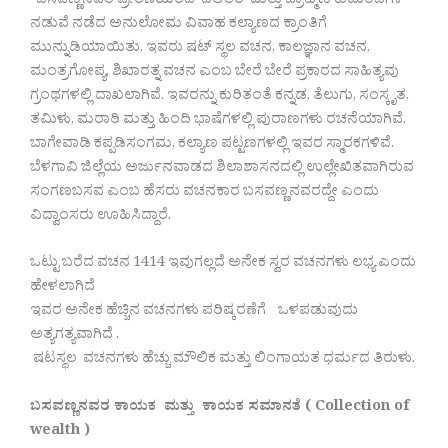
ಬಸವಣ್ಣನವರ ಪ್ರೇರಣೆಯಿಂದ ದಲಿತರ ಮತ್ತು ಬ್ರಾಹ್ಮಣ ಕುಟುಂಬಗಳ
ನಡುವೆ ನಡೆದ ಅನುಲೋಮ ವಿವಾಹ ಕಲ್ಯಾಣದ ಕ್ರಾಂತಿಗೆ
ಮುನ್ನುಡಿಯಾಯಿತು. ಇವರು ಷಟ್ ಸ್ಥಲ ವಚನ, ಕಾಲಜ್ಞಾನ ವಚನ,
ಮಂತ್ರಗೋಪ್ಯ, ಶಿಖಾರತ್ನ ವಚನ ಎಂಬ ಬೇರೆ ಬೇರೆ ಪ್ರಕಾರದ ಸಾಹಿತ್ಯವು
ಗ್ರಂಥಗಳಲ್ಲಿ ದಾಖಲಾಗಿವೆ. ಇವರನ್ನು ಕುರಿತಂತೆ ಕನ್ನಡ, ತೆಲುಗು, ಸಂಸ್ಕೃತ,
ತಮಿಳು, ಮರಾಠಿ ಮತ್ತು ಹಿಂದಿ ಭಾಷೆಗಳಲ್ಲಿ ಪುರಾಣಗಳು ರಚನೆಯಾಗಿವೆ.
ಬಾಗೇವಾಡಿ ಕಪ್ಪಡಿಸಂಗಮ, ಕಲ್ಯಾಣ ಪಟ್ಟಣಗಳಲ್ಲಿ ಇವರ ಸ್ಮಾರಕಗಳಿವೆ.
ಬೆಳಗಾವಿ ಜಿಲ್ಲೆಯ ಅರ್ಜುನವಾಡದ ಶಿಲಾಶಾಸನದಲ್ಲಿ ಉಲ್ಲೇಖಿತವಾಗಿರುವ
ಸಂಗಣಬಸವ ಎಂಬ ಹೆಸರು ವಚನಕಾರ ಬಸವಣ್ಣನವರದ್ದೇ ಎಂದು
ವಿದ್ವಾಂಸರು ಊಹಿಸಿದ್ದಾರೆ.
ಒಟ್ಟು ಬರೆದ ವಚನ 1414 ಇವುಗಲ್ಲದೆ ಅನೇಕ ಸ್ವರ ವಚನಗಳು ಲಭ್ಯ ಎಂದು
ಹೇಳಲಾಗಿದೆ
ಇವರ ಅನೇಕ ಹೆಚ್ಚಿನ ವಚನಗಳು ಪರಿಷ್ಕರಣೆಗೆ ಒಳಪಡುವುದು
ಅತ್ಯಗತ್ಯವಾಗಿದೆ .
ಷಟಸ್ಥಲ ವಚನಗಳು ಹೆಚ್ಚು ಮೌಲಿಕ ಮತ್ತು ಲಿಂಗಾಯತ ಧರ್ಮದ ತಿರುಳು.
ಬಸವಣ್ಣನವರ ಕಾಯಕ ಮತ್ತು ಕಾಯಕ ಸಮಾನತೆ ( Collection of
wealth )