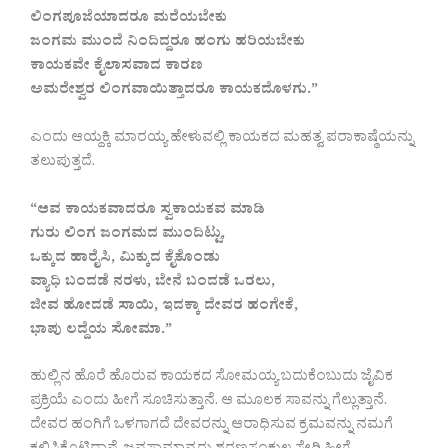
ಲಿಂಗಪೂಜೆಯಾದರೂ ಮರೆಯಬೇಕು
ಜಂಗಮ ಮುಂದೆ ನಿಂದಿದ್ದರೂ ಹಂಗು ಹರಿಯಬೇಕು
ಕಾಯಕವೇ ಕೈಲಾಸವಾದ ಕಾರಣ
ಅಮರೇಶ್ವರ ಲಿಂಗವಾಯಿತ್ತಾದರೂ ಕಾಯಕದೊಳಗು.”
ಎಂದು ಆಯ್ದಕ್ಕಿ ಮಾರಯ್ಯ ಹೇಳುವಲ್ಲಿ ಕಾಯಕದ ಮಹತ್ವ ಪರಾಕಾಷ್ಠೆಯನ್ನು
ತಲುಪುತ್ತದೆ.
“ಆವ ಕಾಯಕವಾದರೂ ಸ್ವಕಾಯಕವ ಮಾಡಿ
ಗುರು ಲಿಂಗ ಜಂಗಮದ ಮುಂದಿಟ್ಟು,
ಒಕ್ಕುದ ಹಾರೈಸಿ, ಮಿಕ್ಕುದ ಕೈಕೊಂಡು
ವ್ಯಾಧಿ ಬಂದಡೆ ನರಳು, ಬೇನೆ ಬಂದಡೆ ಒರಲು,
ಜೀವ ಹೋದಡೆ ಸಾಯಿ, ಇದಕ್ಕಾ ದೇವರ ಹಂಗೇಕೆ,
ಭಾಪು ಲದ್ದೆಯ ಸೋಮಾ.”
ಹುಲ್ಲಿನ ಹೊರೆ ಹೊರುವ ಕಾಯಕದ ಸೋಮಯ್ಯ ಬದುಕೆಂಬುದು ಜೈವಿಕ
ಪ್ರಕ್ರಿಯೆ ಎಂದು ಹೀಗೆ ಸೂಚಿಸುತ್ತಾನೆ. ಆ ಮೂಲಕ ಸಾವನ್ನು ಗೆಲ್ಲುತ್ತಾನೆ.
ದೇವರ ಹಂಗಿಗೆ ಒಳಗಾಗದೆ ದೇವರನ್ನು ಆರಾಧಿಸುವ ಕ್ರಮವನ್ನು ನಮಗೆ