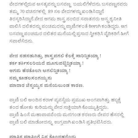
ವೇದಗಳಲ್ಲಿರುವ ಅಸತ್ಯವನ್ನು ಬಸವಣ್ಣ ಬಯಲಿಗೆಳೆದನು. ಬಸವಣ್ಣನವರು
ತಮ್ಮ 70 ವಚನಗಳಲ್ಲಿ 89 ಸಲ ವೇದಗಳನ್ನು ಖಂಡಿಸಿದ್ದಾನೆ
ತಿರಸ್ಕರಿಸಿದ್ದಾನೆ.ವೇದ ಆಗಮ ಶಾಸ್ತ್ರ ನಂಬಿದ ಸನಾತನರು ಅಸ್ಪ್ರಶ್ಯ ನೀತಿ
ಪಾಲಿಸಿ ದಲಿತರನ್ನು ಪಂಚಮರನ್ನು ಪ್ರಾಣಿಗಳಂತೆ ಕೀಳಾಗಿ ಕಂಡಿದ್ದರು. ಆಗ
ಬಸವಣ್ಣ ಪಂಚಮರ ದಲಿತರ ಮನೆಯಲ್ಲಿ ಪ್ರಸಾದ ಸ್ವೀಕರಿಸಿ ವೈದಿಕರಿಗೆ ಹೀಗೆ
ಸವಾಲೆಸೆದನು.
ವೇದ ನಡನಡುಗಿತ್ತು, ಶಾಸ್ತ್ರವಗಲಿ ಕೆಲಕ್ಕೆ ಸಾರಿದ್ದಿತಯ್ಯಾ !
ತರ್ಕ ತರ್ಕಿಸಲರಿಯದೆ ಮೂಗುವಟ್ಟಿದ್ದಿತಯ್ಯಾ !
ಆಗಮ ಹೆರತೊಲಗಿ ಅಗಲಿದ್ದಿತಯ್ಯಾ !
ನಮ್ಮ ಕೂಡಲಸಂಗಯ್ಯನು
ಮಾದಾರ ಚೆನ್ನಯ್ಯನ ಮನೆಯಲುಂಡ ಕಾರಣ.
ಪ್ರಾಣಿ ಬಲಿ ಅಂದಿನ ಕರಾಳ ವ್ಯವಸ್ಥೆಯ ಪ್ರಮುಖ ಅಂಗವಾಗಿತ್ತು. ಹಬ್ಬಕ್ಕೆ
ತಂದ ಹೋತು ಕುರಿಯನ್ನು ವೇದ ಸಾಕ್ಷಿಯಾಗಿ ಕೊಯ್ಯುತ್ತಿದ್ದರು..
ಪ್ರಾಣಿ ಹಿಂಸೆ ಮಹಾಪಾಪವೆಂದು ಮನಗಂಡ ಶರಣರು ದೇವರ ಹೆಸರಲ್ಲಿ
ಪ್ರಾಣಿ ಬಲಿ ಮಾಡೋದನ್ನು ಉಗ್ರವಾಗಿ ಖಂಡಿಸಿ ಪ್ರತಿಭಟಿಸಿದರು.
ಮಾತಿನ ಮಾತಿಂಗೆ ನಿನ್ನ ಕೊಂದಹರೆಂದು