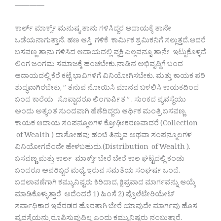
————
ಕಾರ್ಲ್ ಮಾರ್ಕ್ಸ್ ಮನುಷ್ಯ ತಾನು ಗಳಿಸಿದ್ದರ ಆದಾಯಕ್ಕೆ ತಾನೇ
ಒಡೆಯನಾಗುತ್ತಾನೆ. ಹಣ ಆಸ್ತಿ ಗಳಿಕೆ ಕಾರ್ಮಿಕ ಶ್ರಮಿಕನಿಗೆ ಸಲ್ಲುತ್ತದೆ.ಆದರೆ
ಬಸವಣ್ಣ ತಾನು ಗಳಿಸಿದ ಆದಾಯದಲ್ಲಿ ವ್ಯಕ್ತಿ ಎಲ್ಲವನ್ನೂ ತಾನೇ ಇಟ್ಟುಕೊಳ್ಳದೆ
ಲಿಂಗ ಜಂಗಮ ಸಮಾಜಕ್ಕೆ ಹಂಚಬೇಕು.ನಾಡಿನ ಅಭಿವೃದ್ಧಿಗೆ ಬಂದ
ಆದಾಯದಲ್ಲಿ ಕೆರೆ ಕಟ್ಟೆ ಭಾವಿಗಳಿಗೆ ವಿನಿಯೋಗಿಸಬೇಕು. ಮತ್ತು ಕಾಯಕ ಪರಿ
ಶುದ್ಧವಾಗಿರಬೇಕು, ” ತನುವ ನೋಯಿಸಿ ಮಾನವ ಬಳಲಿಸಿ ಕಾಯಕದಿಂದ
ಬಂದ ಕಾರೆಯ ಸೊಪ್ಪಾದರೂ ಲಿಂಗಾರ್ಪಿತ ” . ಸುಂಕದ ವ್ಯವಸ್ಥೆಯು
ಅಂದು ಅತ್ಯಂತ ಸುಂದವಾಗಿ ಹೆಣೆದಿದ್ದರು ಆರ್ಥಿಕ ಮಂತ್ರಿ ಬಸವಣ್ಣ.
ಕಾಯಕ ಆದಾಯ ಸಂಪನ್ಮೂಲಗಳ ಕ್ರೋಢೀಕರಣವಾದರೆ (Collection
of Wealth ) ದಾಸೋಹವು ಹಂಚಿ ತಿನ್ನುವ ಅಥವಾ ಸಂಪನ್ಮೂಲಗಳ
ವಿನಿಯೋಗವೆಂದೇ ಹೇಳಬಹುದು.(Distribution of Wealth ).
ಬಸವಣ್ಣ ಮತ್ತು ಕಾರ್ಲ ಮಾರ್ಕ್ಸ್ ಬೇರೆ ಬೇರೆ ಕಾಲ ಘಟ್ಟದಲ್ಲಿ ಕಂಡು
ಬಂದರೂ ಅವರಿಬ್ಬರ ಮಧ್ಯೆ ಇರುವ ಸಮತೆಯ ಸಂಘರ್ಷ ಒಂದೆ.
ಬದಲಾವಣೆಗಾಗಿ ಕಮ್ಯುನಿಷ್ಟರು ಕಿರಿದಾದ, ಕ್ಷಿಪ್ರವಾದ ಮಾರ್ಗವನ್ನು ಆಯ್ಕೆ
ಮಾಡಿಕೊಳ್ಳುತ್ತಾರೆ ಅದೆಂದರೆ 1) ಹಿಂಸೆ 2) ಪ್ರೊಲೆಟೇರಿಯೇಟ್
ಸರ್ವಾಧಿಕಾರ ಇವೆರಡರ ಹೊರತಾಗಿ ಬೇರೆ ಯಾವುದೇ ಮಾರ್ಗವು ಹೊಸ
ವ್ಯವಸ್ಥೆಯನ್ನು ರೂಪಿಸುವುದಿಲ್ಲ ಎಂದು ಕಮ್ಯುನಿಷ್ಟರು ನಂಬುತ್ತಾರೆ.