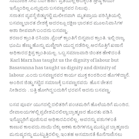
ಸಾಮಾಜಿಕ ಸೇವೆ ನಿರ್ವಹಣೆಗೆ ಪ್ರತಿಯಿಲ್ಲ ಅದಕ್ಕಿಂತ ಶ್ರೇಷ್ಠ ಕಾರ್ಯ
ಇನ್ನೊಂದಿಲ್ಲ ಎನ್ನುವುದು ಬಸವಣ್ಣನವರ ನಿಲುವು .
ಸನಾತನ ವ್ಯವಸ್ಥೆ ಜಿಡ್ಡುಗಟ್ಟಿ ಮಲೀನವಾಗಿ ಮೃತಪ್ರಾಯ ಪರಿಸ್ಥಿತಿಯಲ್ಲಿ
ಬಸವಣ್ಣ ಭಾರತ ದೇಶಕ್ಕೆ ಅದರಲ್ಲೂ ದಕ್ಷಿಣ ಭಾರತದ ಮೂಲನಿವಾಸಿಗಳ
ಆಶಾ ದೀಪವಾಗಿ ಬಂದನು ಬಸವಣ್ಣ .
ಶರಣರ ಕ್ರಾಂತಿ ರಸಿಯಾ ,ಫ್ರೆಂಚ್ ಕ್ರಾಂತಿಗೆ ಬಿನ್ನವಾದ ಕ್ರಾಂತಿ. ಇಲ್ಲಿ ರಾಜ್ಯ
ಭೂಮಿ ಹೆಣ್ಣು ಹೊನ್ನು ಮಣ್ಣಿಗಾಗಿ ಯುದ್ಧ ನಡೆದಿಲ್ಲ .ಅರಸೊತ್ತಿಗೆ ಖಜಾನೆ
ಅಧಿಕಾರದ ಕ್ಷಿಪ್ರ ಕ್ರಾಂತಿಯಲ್ಲ . ಒಬ್ಬ ಸಮಾಜವಾದಿ ಚಿಂತಕ ಹೇಳಿದಂತೆ
Karl Marx has taught us the dignity of labour but
Basavanna has taught us dignity and divinity of
labour ,ಎಂದು ಬಸವಣ್ಣನವರ ಕಾರ್ಯ ಮುಕ್ತ ಕಂಠದಿಂದ ಹೊಗಳಿದ್ದಾನೆ.
ಅಂದಿನ ಜಿಡ್ಡು ಗಟ್ಟಿದ ಸಮಾಜಕ್ಕೆ ಬಸವಣ್ಣನವರು ಹೊಸ ಚೇತನ
ನೀಡಿದರು . ಬತ್ತಿ ಹೋಗಿದ್ದ ಬದುಕಿಗೆ ಭರವಸೆ ಆದನು ಬಸವಣ್ಣ .
ಬಸವ ಪೂರ್ವ ಯುಗದಲ್ಲಿ ದಲಿತರಿಗೆ ಪಂಚಮರಿಗೆ ಹೊಲೆಯರಿಗೆ ಮಂದಿರ,
ದೇವಾಲಯಗಳಲ್ಲಿ ಪ್ರವೇಶವಿರಲಿಲ್ಲಾ.ಬ್ರಾಹ್ಮಣರ ಹೊರತು ಪಡಿಸಿ
ಇನ್ನೊಬ್ಬರಿಗೆ ಪೂಜಿಸುವ ಅಧಿಕಾರವಿರಲಿಲ್ಲ . ಅವರನ್ನು ಪಶುಗಳಂತೆ
ಕಾಣುವ ಕಾಲವದು.ನಾಯಿ ಬೆಕ್ಕು ಆಕಳು ಕುರಿಗಳನ್ನೂ ಮುಟ್ಟುವ ಬ್ರಾಹ್ಮಣರು
ಮನುಷ್ಯರನ್ನು ಮುಟ್ಟುತ್ತಿರಲಿಲ್ಲ .ಇಂತಹ ಅಸಮಾನತೆ ಕೊನೆಗಾಣಿಸಲು