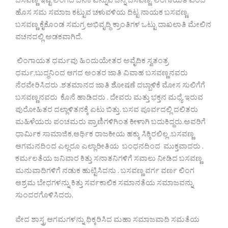
ಬಸವಣ್ಣ ಇಷ್ಟ ಲಿಂಗದ ಜನಕ ಎನ್ನುವ ಚೆನ್ನ ಬಸವಣ್ಣ. ಲಿಂಗಾಯತ ಎಂಬ
ಹೊಸ ಸಮ ಸಮಾಜ ಕಟ್ಟುವ ಚಳುವಳಿಯ ದಿಟ್ಟ ನಾಯಕ ಬಸವಣ್ಣ.
ಬಸವಣ್ಣ ಕೈಕೊಂಡ ಸಮಗ್ರ ಅಭಿವೃದ್ಧಿ ಕ್ರಾಂತಿಗಳ ಒಟ್ಟು ದಾಖಲಾತಿ ಮೇಲಿನ
ವಚನದಲ್ಲಿ ಅಡಕವಾಗಿದೆ.
ಲಿಂಗಾಯತ ಧರ್ಮವು ಹಿಂದುಯೇತರ ಅವೈದಿಕ ಸ್ವತಂತ್ರ
ಧರ್ಮ,ಬುದ್ಧನಿಂದ ಆಗದ ಅಂತರ ಜಾತಿ ವಿವಾಹ ಬಸವಣ್ಣನವರು
ನೆರವೇರಿಸಿದರು .ಶತಮಾನದ ಜಾತಿ ಶೋಷಣೆ ದಬ್ಬಾಳಿಕೆ ಮೋಸ ಸುಲಿಗೆಗೆ
ಬಸವಣ್ಣನವರು ಕೊನೆ ಹಾಡಿದರು . ದೇವರು ಮತ್ತು ಭಕ್ತನ ಮಧ್ಯೆ ಇರುವ
ಪುರೋಹಿತರ ದಲ್ಲಾಳಿತನಕ್ಕೆ ಏಟು ಬಿತ್ತು. ಬಸವ ಪೂರ್ವದಲ್ಲಿ ದಲಿತರು
ಮಹಿಳೆಯರು ಪಂಚಮರು ಪ್ರಾಣಿಗಳಿಗಿಂತ ಕೀಳಾಗಿ ಬದುಕಿದ್ದರು.ಅವರಿಗೆ
ಧಾರ್ಮಿಕ ಸಾಮಾಜಿಕ,ಆರ್ಥಿಕ ರಾಜಕೀಯ ಹಕ್ಕು ಸಿಕ್ಕಿರಲಿಲ್ಲ .ಬಸವಣ್ಣ
ಆಗಮನದಿಂದ ಎಲ್ಲರೂ ಎಲ್ಲಾರೀತಿಯ ಬಂಧನದಿಂದ ಮುಕ್ತವಾದರು .
ಕರ್ಮಲತೆಯ ಜನಿವಾರ ಕಿತ್ತು ಸನಾತನಿಗಳಿಗೆ ಸವಾಲು ನೀಡಿದ ಬಸವಣ್ಣ
ಮನುವಾದಿಗಳಿಗೆ ನಡುಕ ಹುಟ್ಟಿಸಿದನು . ಬಸವಣ್ಣ ವರ್ಗ ವರ್ಣ ಲಿಂಗ
ಆಶ್ರಮ ಬೇಧಗಳನ್ನು ಕಿತ್ತು ಸರ್ವಕಾಲಿಕ ಸಮಾನತೆಯ ಸಮಾಜವನ್ನು
ಸುಂದರಗೊಳಿಸಿದರು.
ವೇದ ಶಾಸ್ತ್ರ ಆಗಮಗಳನ್ನು ಧಿಕ್ಕರಿಸಿದ ಮಹಾ ಸಮಾಜವಾದಿ ಸಮತೆಯ