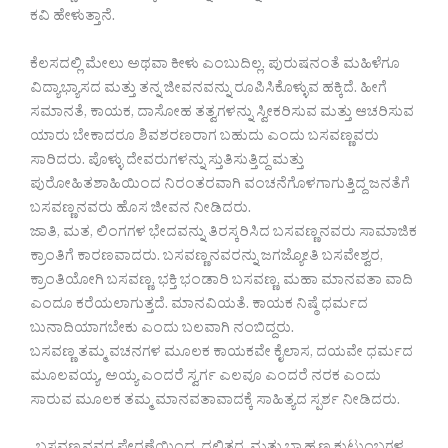
ಕವಿ ಹೇಳುತ್ತಾನೆ.
ಕೆಲಸದಲ್ಲಿ ಮೇಲು ಅಥವಾ ಕೀಳು ಎಂಬುದಿಲ್ಲ. ಪುರುಷನಂತೆ ಮಹಿಳೆಗೂ
ವಿದ್ಯಾಭ್ಯಾಸದ ಮತ್ತು ತನ್ನ ಜೀವನವನ್ನು ರೂಪಿಸಿಕೊಳ್ಳುವ ಹಕ್ಕಿದೆ. ಹೀಗೆ
ಸಮಾನತೆ, ಕಾಯಕ, ದಾಸೋಹ ತತ್ವಗಳನ್ನು ಸ್ವೀಕರಿಸುವ ಮತ್ತು ಆಚರಿಸುವ
ಯಾರು ಬೇಕಾದರೂ ಶಿವಶರಣರಾಗ ಬಹುದು ಎಂದು ಬಸವಣ್ಣವರು
ಸಾರಿದರು. ಪೊಳ್ಳು ದೇವರುಗಳನ್ನು ಸ್ತುತಿಸುತ್ತಿದ್ದ ಮತ್ತು
ಪುರೋಹಿತಶಾಹಿಯಿಂದ ನಿರಂತರವಾಗಿ ವಂಚನೆಗೊಳಗಾಗುತ್ತಿದ್ದ ಜನತೆಗೆ
ಬಸವಣ್ಣನವರು ಹೊಸ ಜೀವನ ನೀಡಿದರು.
ಜಾತಿ, ಮತ, ಲಿಂಗಗಳ ಭೇದವನ್ನು ತಿರಸ್ಕರಿಸಿದ ಬಸವಣ್ಣನವರು ಸಾಮಾಜಿಕ
ಕ್ರಾಂತಿಗೆ ಕಾರಣವಾದರು. ಬಸವಣ್ಣನವರನ್ನು ಜಗಜ್ಯೋತಿ ಬಸವೇಶ್ವರ,
ಕ್ರಾಂತಿಯೋಗಿ ಬಸವಣ್ಣ, ಭಕ್ತಿ ಭಂಡಾರಿ ಬಸವಣ್ಣ, ಮಹಾ ಮಾನವತಾ ವಾದಿ
ಎಂದೂ ಕರೆಯಲಾಗುತ್ತದೆ. ಮಾನವಿಯತೆ. ಕಾಯಕ ನಿಷ್ಠೆ ಧರ್ಮದ
ಬುನಾದಿಯಾಗಬೇಕು ಎಂದು ಬಲವಾಗಿ ನಂಬಿದ್ದರು.
ಬಸವಣ್ಣ ತಮ್ಮ ವಚನಗಳ ಮೂಲಕ ಕಾಯಕವೇ ಕೈಲಾಸ, ದಯವೇ ಧರ್ಮದ
ಮೂಲವಯ್ಯ, ಅಯ್ಯ ಎಂದರೆ ಸ್ವರ್ಗ ಎಲವೂ ಎಂದರೆ ನರಕ ಎಂದು
ಸಾರುವ ಮೂಲಕ ತಮ್ಮ ಮಾನವತಾವಾದಕ್ಕೆ ಸಾಹಿತ್ಯದ ಸ್ಪರ್ಶ ನೀಡಿದರು.