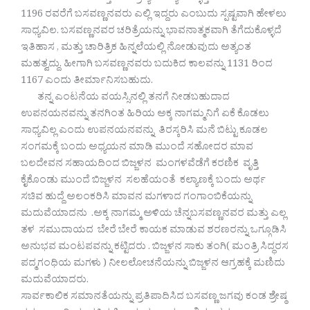
1196 ರವರೆಗೆ ಬಸವಣ್ಣನವರು ಎಲ್ಲಿ ಇದ್ದರು ಎಂಬುದು ಸ್ಪಷ್ಟವಾಗಿ ಹೇಳಲು
ಸಾಧ್ಯವಿಲ. ಬಸವಣ್ಣನವರ ಚರಿತ್ರೆಯನ್ನು ಭಾವನಾತ್ಮಕವಾಗಿ ತೆಗೆದುಕೊಳ್ಳದೆ
ಇತಿಹಾಸ , ಮತ್ತು ಚಾರಿತ್ರಿಕ ಹಿನ್ನಲೆಯಲ್ಲಿ ನೋಡುವುದು ಅತ್ಯಂತ
ಮಹತ್ವದ್ದು. ಹೀಗಾಗಿ ಬಸವಣ್ಣನವರು ಬದುಕಿದ ಕಾಲವನ್ನು 1131 ರಿಂದ
1167 ಎಂದು ತೀರ್ಮಾನಿಸಬಹುದು.
ತನ್ನ ಎಂಟನೆಯ ವಯಸ್ಸಿನಲ್ಲಿ ತನಗೆ ನೀಡಬಹುದಾದ
ಉಪನಯನವನ್ನು ತನಗಿಂತ ಹಿರಿಯ ಅಕ್ಕ ನಾಗಮ್ಮನಿಗೆ ಏಕೆ ಕೊಡಲು
ಸಾಧ್ಯವಿಲ್ಲ ಎಂದು ಉಪನಯನವನ್ನು ತಿರಸ್ಕರಿಸಿ ಮನೆ ಬಿಟ್ಟು ಕೂಡಲ
ಸಂಗಮಕ್ಕೆ ಬಂದು ಅಧ್ಯಯನ ಮಾಡಿ ಮುಂದೆ ಸಹೋದರ ಮಾವ
ಬಲದೇವನ ಸಹಾಯದಿಂದ ಬಿಜ್ಜಳನ ಮಂಗಳವೆಡೆಗೆ ಕರಣಿಕ ವೃತ್ತಿ
ಕೈಕೊಂಡು ಮುಂದೆ ಬಿಜ್ಜಳನ ಸಲಹೆಯಂತೆ ಕಲ್ಯಾಣಕ್ಕೆ ಬಂದು ಅರ್ಥ
ಸಚಿವ ಹುದ್ದೆ ಅಲಂಕರಿಸಿ ಮಾವನ ಮಗಳಾದ ಗಂಗಾಂಬಿಕೆಯನ್ನು
ಮದುವೆಯಾದನು .ಅಕ್ಕ ನಾಗಮ್ಮ ಅಳಿಯ ಚೆನ್ನಬಸವಣ್ಣನವರ ಮತ್ತು ಎಲ್ಲ
ತಳ ಸಮುದಾಯದ ಬೇರೆ ಬೇರೆ ಕಾಯಕ ಮಾಡುವ ಶರಣರನ್ನು ಒಗ್ಗೂಡಿಸಿ
ಅನುಭವ ಮಂಟಪವನ್ನು ಕಟ್ಟಿದರು . ಬಿಜ್ಜಳನ ಸಾಕು ತಂಗಿ( ಮಂತ್ರಿ ಸಿದ್ಧರಸ
ಪದ್ಮಗಂಧಿಯ ಮಗಳು ) ನೀಲಲೋಚನೆಯನ್ನು ಬಿಜ್ಜಳನ ಆಗ್ರಹಕ್ಕೆ ಮಣಿದು
ಮದುವೆಯಾದರು.
ಸಾರ್ವಕಾಲಿಕ ಸಮಾನತೆಯನ್ನು ಪ್ರತಿಪಾದಿಸಿದ ಬಸವಣ್ಣ ಜಗವು ಕಂಡ ಶ್ರೇಷ್ಠ