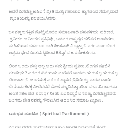
ಆದರೆ ಬಸವಣ್ಣ ಅಹಿಂಸೆ ಪ್ರೀತಿ ಮತ್ತು ಗಣಾಚಾರ ತ್ಯಾಗದಿಂದ ಸಮಗ್ರವಾದ
ಕ್ರಾಂತಿಯನ್ನು ಪರಿಚಯಿಸಿದನು.
ಬಸವಣ್ಣ ಜಗತ್ತಿನ ಮೊಟ್ಟ ಮೊದಲ ಸಮಾಜವಾದಿ ಚಳುವಳಿಯ ಹರಿಕಾರ,
,ಶ್ರಮಿಕರ ಕಾರ್ಮಿಕರ ಪ್ರತಿನಿಧಿ , ಬಡವರ ಅಸ್ಪ್ರಶ್ಯರ ದಲಿತರ ಆಶಾಕಿರಣ ,
ಮಹಿಳೆಯರ ದುರ್ಬಲರ ದಾರಿ ದೀಪವಾಗಿ ನಿಲ್ಲುತ್ತಾನೆ. ವರ್ಗ ವರ್ಣ ಲಿಂಗ
ಆಶ್ರಮ ಭೇದ ಬುಡಮಟ್ಟದಿಂದ ಕಿತ್ತೊಗೆದ ಕಾರಣೀಕರ್ತನು.
ಲಿಂಗ ಒಂದು ವಸ್ತು ಅಲ್ಲ ಅದು ಸಮಷ್ಟೀಯ ಪ್ರತೀಕ .ಲಿಂಗವ ಪೂಜಿಸಿ
ಫಲವೇನು ? ಎರೆದರೆ ನೆನೆಯದು ಮರೆದರೆ ಬಾಡದು ಹುರುಳಿಲ್ಲ ಹುರುಳಿಲ್ಲ
ಲಿಂಗಾರ್ಚನೆ, ಜಂಗಮಕ್ಕೆ ಎರೆದರೆ ಸ್ಥಾವರ ನೆನೆಯಿತ್ತು ,ಮರದ ಬಾಯಿ
ಬೇರೆಂದು ಕೆಳಕ್ಕೆ ನೀರೆರದರೆ ಮೇಲೆ ಪಲ್ಲವಿಸಿತ್ತು ,ಲಿಂಗದ ಬಾಯಿ ಜಂಗಮ
ಅಂತ ಸಕಲ ಪಡಿ ಪದಾರ್ಥ ನೀಡು ಎಂದಿದ್ದಾರೆ ಬಸವಣ್ಣ. ಬಸವಣ್ಣನವರು
ಜಂಗಮ ಚೇತನವನ್ನು ಗೌರವಿಸಿದ ಆದರಿಸಿದ ಸಮಾಜ ವಿಜ್ಞಾನಿ .
ಅನುಭವ ಮಂಟಪ ( Spiritual Parliament )
———————————————————-