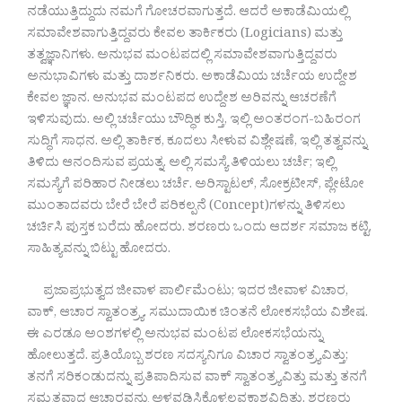
ನಡೆಯುತ್ತಿದ್ದುದು ನಮಗೆ ಗೋಚರವಾಗುತ್ತದೆ. ಆದರೆ ಅಕಾಡೆಮಿಯಲ್ಲಿ
ಸಮಾವೇಶವಾಗುತ್ತಿದ್ದವರು ಕೇವಲ ತಾರ್ಕಿಕರು (Logicians) ಮತ್ತು
ತತ್ವಜ್ಞಾನಿಗಳು. ಅನುಭವ ಮಂಟಪದಲ್ಲಿ ಸಮಾವೇಶವಾಗುತ್ತಿದ್ದವರು
ಅನುಭಾವಿಗಳು ಮತ್ತು ದಾರ್ಶನಿಕರು. ಅಕಾಡೆಮಿಯ ಚರ್ಚೆಯ ಉದ್ದೇಶ
ಕೇವಲ ಜ್ಞಾನ. ಅನುಭವ ಮಂಟಪದ ಉದ್ದೇಶ ಅರಿವನ್ನು ಆಚರಣೆಗೆ
ಇಳಿಸುವುದು. ಅಲ್ಲಿ ಚರ್ಚೆಯು ಬೌದ್ಧಿಕ ಕುಸ್ತಿ, ಇಲ್ಲಿ ಅಂತರಂಗ-ಬಹಿರಂಗ
ಸುದ್ಧಿಗೆ ಸಾಧನ. ಅಲ್ಲಿ ತಾರ್ಕಿಕ, ಕೂದಲು ಸೀಳುವ ವಿಶ್ಲೇಷಣೆ, ಇಲ್ಲಿ ತತ್ವವನ್ನು
ತಿಳಿದು ಆನಂದಿಸುವ ಪ್ರಯತ್ನ. ಅಲ್ಲಿ ಸಮಸ್ಯೆ ತಿಳಿಯಲು ಚರ್ಚೆ; ಇಲ್ಲಿ
ಸಮಸ್ಯೆಗೆ ಪರಿಹಾರ ನೀಡಲು ಚರ್ಚೆ. ಅರಿಸ್ಟಾಟಲ್, ಸೋಕ್ರಟೀಸ್, ಪ್ಲೇಟೋ
ಮುಂತಾದವರು ಬೇರೆ ಬೇರೆ ಪರಿಕಲ್ಪನೆ (Concept)ಗಳನ್ನು ತಿಳಿಸಲು
ಚರ್ಚಿಸಿ ಪುಸ್ತಕ ಬರೆದು ಹೋದರು. ಶರಣರು ಒಂದು ಆದರ್ಶ ಸಮಾಜ ಕಟ್ಟಿ,
ಸಾಹಿತ್ಯವನ್ನು ಬಿಟ್ಟು ಹೋದರು.
ಪ್ರಜಾಪ್ರಭುತ್ವದ ಜೀವಾಳ ಪಾರ್ಲಿಮೆಂಟು; ಇದರ ಜೀವಾಳ ವಿಚಾರ,
ವಾಕ್, ಆಚಾರ ಸ್ವಾತಂತ್ರ್ಯ. ಸಮುದಾಯಿಕ ಚಿಂತನೆ ಲೋಕಸಭೆಯ ವಿಶೇಷ.
ಈ ಎರಡೂ ಅಂಶಗಳಲ್ಲಿ ಅನುಭವ ಮಂಟಪ ಲೋಕಸಭೆಯನ್ನು
ಹೋಲುತ್ತದೆ. ಪ್ರತಿಯೊಬ್ಬ ಶರಣ ಸದಸ್ಯನಿಗೂ ವಿಚಾರ ಸ್ವಾತಂತ್ರ್ಯವಿತ್ತು;
ತನಗೆ ಸರಿಕಂಡುದನ್ನು ಪ್ರತಿಪಾದಿಸುವ ವಾಕ್ ಸ್ವಾತಂತ್ರ್ಯವಿತ್ತು ಮತ್ತು ತನಗೆ
ಸಮ್ಮತವಾದ ಆಚಾರವನ್ನು ಅಳವಡಿಸಿಕೊಳ್ಳಲವಕಾಶವಿದ್ದಿತು. ಶರಣರು