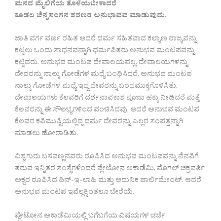
ಮನದ ಮೈಲಿಗೆಯ ತೊಳೆಯಬೇಕಾದರೆ
ಕೂಡಲ ಚೆನ್ನಸಂಗನ ಶರಣರ ಅನುಭಾವವ ಮಾಡುವುದು.
ಜಾತಿ ವರ್ಗ ವರ್ಣ ರಹಿತ ಆದರೆ ಧರ್ಮ ಸಹಿತವಾದ ಕಲ್ಯಾಣ ರಾಜ್ಯವನ್ನು
ಕಟ್ಟಲು ಒಂದು ಸಾಧನವನ್ನಾಗಿ ಧರ್ಮಪಿತರು ಅನುಭವ ಮಂಟಪವನ್ನು
ಕಟ್ಟಿದರು. ಅನುಭವ ಮಂಟಪ ದೇವಾಲಯವಲ್ಲ. ದೇವಾಲಯಗಳನ್ನು
ದೇವರನ್ನು ನಾಲ್ಕು ಗೋಡೆಗಳ ಮಧ್ಯೆ ಬಂಧಿಸಿದರೆ, ಅನುಭವ ಮಂಟಪ
ನಾಲ್ಕು ಗೋಡೆಗಳ ಮಧ್ಯೆ ಇದ್ದ ದೇವರನ್ನು ಬಂಧಮುಕ್ತಗೊಳಿಸಿತು.
ದೇವಾಲಯಗಳು ಕೆಲವರಿಗೆ ದರ್ಶನಾವಕಾಶ ಪೂಜಾ ಹಕ್ಕು ನೀಡಿದರೆ ಮತ್ತೆ
ಕೆಲವರನ್ನು ಈ ಸೌಲಭ್ಯಗಳಿಂದ ವಂಚಿಸಿದವು. ಆದರೆ ಅನುಭವ ಮಂಟಪ
ಕೆಲವರ ಕಪಿಮುಷ್ಟಿಯಲ್ಲಿದ್ದ ಧರ್ಮ ದೇವರನ್ನು ಎಲ್ಲರ ಸಂಪತ್ತನ್ನಾಗಿ
ಮಾಡಲು ಹೋರಾಡಿತು.
ವಿಶ್ವಗುರು ಬಸವಣ್ಣನವರು ರೂಪಿಸಿದ ಅನುಭವ ಮಂಟಪವನ್ನು ನೆನಪಿಗೆ
ತರುವ ಇನ್ನಿತರ ಸಂಸ್ಥೆಗಳೆಂದರೆ ಪ್ಲೇಟೋನ ಅಕಾಡೆಮಿ, ಮೊಗಲ್ ಚಕ್ರವರ್ತಿ
ಅಕ್ಬರ ರೂಪಿಸಿದ ದಿನ್-ಇ-ಲಾಹಿ ಮತ್ತು ಆಧುನಿಕ ಪಾರ್ಲಿಮೇಂಟ್. ಆದರೆ
ಅನುಭವ ಮಂಟಪ ಇವೆಲ್ಲಕ್ಕಿಂತಲೂ ಬೇರೆಯೆ.
ಪ್ಲೇಟೋನ ಅಕಾಡೆಮಿಯಲ್ಲಿ ಬಗೆಬಗೆಯ ವಿಷಯಗಳ ಚರ್ಚೆ