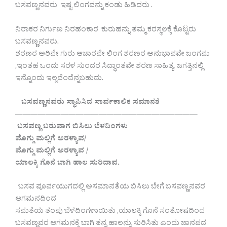
ಬಸವಣ್ಣನವರು ಇಷ್ಟ ಲಿಂಗವನ್ನು ಕಂಡು ಹಿಡಿದರು .
ನಿರಾಕರ ನಿರ್ಗುಣ ನಿರಹಂಕಾರ ಕುರುಹನ್ನು ತಮ್ಮ ಕರಸ್ಥಲಕ್ಕೆ ಕೊಟ್ಟರು
ಬಸವಣ್ಣನವರು.
ಶರಣರ ಅರಿವೇ ಗುರು ಆಚಾರವೇ ಲಿಂಗ ಶರಣರ ಅನುಭಾವವೇ ಜಂಗಮ
,ಇಂತಹ ಒಂದು ಸರಳ ಸುಂದರ ಸಿದ್ಧಾಂತವೇ ಶರಣ ಸಾಹಿತ್ಯ ಜಗತ್ತಿನಲ್ಲಿ
ಇನ್ನೊಂದು ಇಲ್ಲವೆಂದೆನ್ನಬಹುದು.
ಬಸವಣ್ಣನವರು ಸ್ಥಾಪಿಸಿದ ಸಾರ್ವಕಾಲಿಕ ಸಮಾನತೆ
————————————————————————
ಬಸವಣ್ಣ ಬರುವಾಗ ಬಿಸಿಲು ಬೆಳದಿಂಗಳು
ಮೊಗ್ಗು ಮಲ್ಲಿಗೆ ಅರಳ್ಯಾವ/
ಮೊಗ್ಗು ಮಲ್ಲಿಗೆ ಅರಳ್ಯಾವ /
ಯಾಲಕ್ಕಿ ಗೊನೆ ಬಾಗಿ ಹಾಲ ಸುರಿದಾವ.
ಬಸವ ಪೂರ್ವಯುಗದಲ್ಲಿ ಅಸಮಾನತೆಯ ಬಿಸಿಲು ಬೇಗೆ ಬಸವಣ್ಣನವರ
ಆಗಮನದಿಂದ
ಸಮತೆಯ ತಂಪು ಬೆಳದಿಂಗಳಾಯಿತು ,ಯಾಲಕ್ಕಿ ಗೊನೆ ಸಂತೋಷದಿಂದ
ಬಸವಣ್ಣವರ ಆಗಮನಕ್ಕೆ ಬಾಗಿ ತನ್ನ ಹಾಲನ್ನು ಸುರಿಸಿತು ಎಂದು ಜಾನಪದ