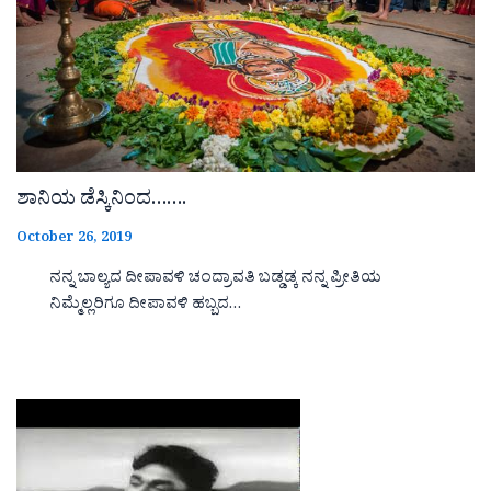
ಶಾನಿಯ ಡೆಸ್ಕಿನಿಂದ…….
October 26, 2019
ನನ್ನ ಬಾಲ್ಯದ ದೀಪಾವಳಿ ಚಂದ್ರಾವತಿ ಬಡ್ಡಡ್ಕ ನನ್ನ ಪ್ರೀತಿಯ
ನಿಮ್ಮೆಲ್ಲರಿಗೂ ದೀಪಾವಳಿ ಹಬ್ಬದ…