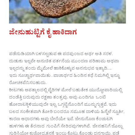
ಜೇನುಹುಟ್ಟಿಗೆ ಕೈ ಹಾಕಿದಾಗ
ಪಡೆನುಡಿಯಾಗಿ ಬಳಸಲ್ಪಡುವ ಈ ಪದಪುಂಜದ ಅರ್ಥ ಅತಿ ಸರಳ.
ದುಡುಕು ಇಲ್ಲವೇ ಅನುಚಿತ ವರ್ತನೆಯ ಮುಂದಣ ಪರಿಣಾಮ ಅಥವಾ
ಇಲ್ಲದನ್ನು ತಂದು ಮೈಮೇಲೆ ಹಾಕಿಕೊಳ್ಳುವ ಅನನುಭವ ಇತ್ಯಾದಿ….
ಇದು ಸೂಚ್ಛಾರ್ಥವಾಯಿತು . ವಾಚಾರ್ಥದ ಹಿಂದಿನ ಕಥೆ ನಿಮಗಿಲ್ಲಿ ಇನ್ನೂ
ರೋಚಕವೆನಿಸಬಹುದು.
ಕೀಟಗಳು ಆಪತ್ಕಾಲದಲ್ಲಿ ವೈರಿಗಳ ಮೇಲೆ ಬಹುತೇಕ ಯುದ್ಧೋಪಾದಿಯಲ್ಲಿ
ದಂಡೆತ್ತಿ ಬರುವುದು ರಕ್ಷಣಾ ತಂತ್ರವು. ಅವು ಎಂದಿಗೂ ಒಂಟಿ
ಹೋರಾಟಕ್ಕಿಳಿಯುವುದೇ ಇಲ್ಲ. ಒಗ್ಗಟ್ಟಿನೊಂದಿಗೆ ಮುನ್ನುಗ್ಗುತ್ತವೆ. ಇದು
ಬಲದ ಸಂಕೇತವಾಗಿ ತೋರಿ ಬಂದರೂ ಸಮೂಹ ದಾಳಿಯ ಹಿನ್ನೆಲೆ ಸ್ಪೂರ್ತಿ,
ಕಾರಣ ಆಧಾರಗಳು ಅವು ಬೇರೆಯೇ ಇವೆ. ಜೇನುನೊಣ ಕೆಂಚುಟಗಿ
ಹುಳಗಳು ಈ ತೆರನಾದ ಗುಂಪಿಗೆ ಸೇರಿದವುಗಳಾಗಿವೆ. ಜೇನಹನಿಗೆ ಜೊಲ್ಲು
ಸುರಿಸಿಯೋ ಕುಚೋದ್ಯತನಕ್ಕೆ ಇಂಬು ಕೊಟ್ಟು ಕೊಂಡು ದನಗಾಯಿ, ಪಡ್ಡೆ