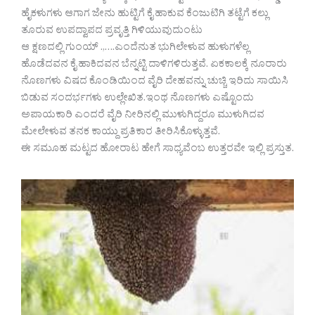
ಹೈಕಳುಗಳು ಆಗಾಗ ಜೇನು ಹುಟ್ಟಿಗೆ ಕೈ ಹಾಕುವ ಕೆಂಜುಟಿಗಿ ತಟ್ಟೆಗೆ ಕಲ್ಲು
ತೂರುವ ಉಪದ್ವಾಪದ ಪ್ರವೃತ್ತಿ ಗಿಳಿಯುವುದುಂಟು
ಆ ಕ್ಷಣದಲ್ಲಿ ಗುಂಯ್ .,….ಎಂದೆನುತ ಭುಗಿಲೇಳುವ ಹುಳುಗಳೆಲ್ಲ
ಹೊಡೆದವನ ಕೈ ಹಾಕಿದವನ ಬೆನ್ನಟ್ಟಿ ದಾಳಿಗಳಿರುತ್ತವೆ. ಏಕಕಾಲಕ್ಕೆ ನೂರಾರು
ನೊಣಗಳು ವಿಷದ ಕೊಂಡಿಯಿಂದ ವೈರಿ ದೇಹವನ್ನು ಚುಚ್ಚಿ ಇರಿದು ಸಾಯಿಸಿ
ಬಿಡುವ ಸಂದರ್ಭಗಳು ಉಲ್ಲೇಖಿತ.ಇಂಥ ನೊಣಗಳು ಎಷ್ಟೊಂದು
ಅಪಾಯಕಾರಿ ಎಂದರೆ ವೈರಿ ನೀರಿನಲ್ಲಿ ಮುಳುಗಿದ್ದರೂ ಮುಳುಗಿದವ
ಮೇಲೇಳುವ ತನಕ ಕಾಯ್ದು ಪ್ರತಿಕಾರ ತೀರಿಸಿಕೊಳ್ಳುತ್ತವೆ.
ಈ ಸಮೂಹ ಮಟ್ಟದ ಹೋರಾಟ ಹೇಗೆ ಸಾಧ್ಯವೆಂಬ ಉತ್ತರವೇ ಇಲ್ಲಿ ಪ್ರಸ್ತುತ.