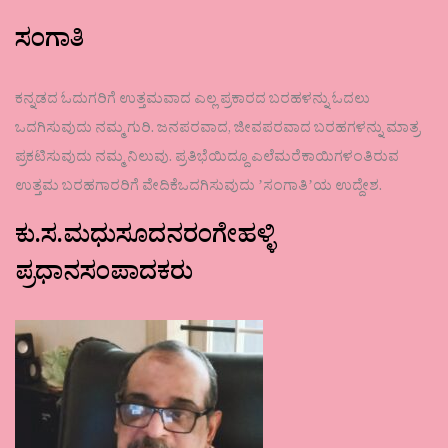
ಸಂಗಾತಿ
ಕನ್ನಡದ ಓದುಗರಿಗೆ ಉತ್ತಮವಾದ ಎಲ್ಲ ಪ್ರಕಾರದ ಬರಹಳನ್ನು ಓದಲು
ಒದಗಿಸುವುದು ನಮ್ಮ ಗುರಿ. ಜನಪರವಾದ, ಜೀವಪರವಾದ ಬರಹಗಳನ್ನು ಮಾತ್ರ
ಪ್ರಕಟಿಸುವುದು ನಮ್ಮ ನಿಲುವು. ಪ್ರತಿಭೆಯಿದ್ದೂ ಎಲೆಮರೆಕಾಯಿಗಳಂತಿರುವ
ಉತ್ತಮ ಬರಹಗಾರರಿಗೆ ವೇದಿಕೆಒದಗಿಸುವುದು ʼಸಂಗಾತಿʼಯ ಉದ್ದೇಶ.
ಕು.ಸ.ಮಧುಸೂದನರಂಗೇಹಳ್ಳಿ
ಪ್ರಧಾನಸಂಪಾದಕರು