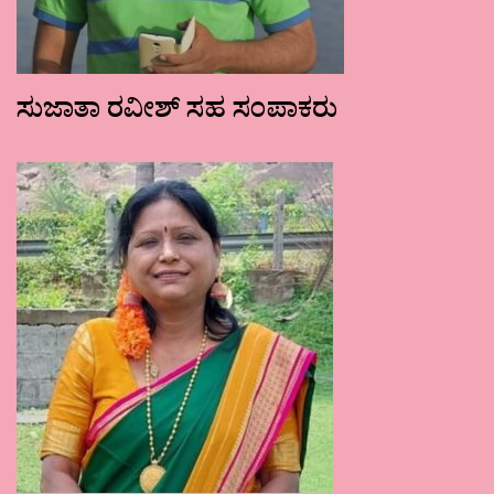
ಸುಜಾತಾ ರವೀಶ್ ಸಹ ಸಂಪಾಕರು