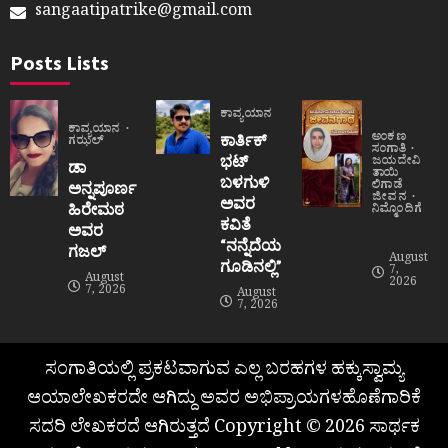
sangaatipatrike@gmail.com
Posts Lists
ಕಾವ್ಯಯಾನ
ಕಾವ್ಯಯಾನ
ಅಂಕಣ
ಕಾರ್ತಿಕ್
ಗಝಲ್
ಸಂಗಾತಿ
ಭಟ್
ಜಯದೇವಿ
ಡಾ
ತಾಯಿ
ಬಳಗುಳಿ
ಲಿಗಾಡೆ
ಅನ್ನಪೂರ್ಣ
ಜೀವನ
ಅವರ
ಹಿರೇಮಠ
ನಿಮ್ಮೊಂದಿಗೆ
ಕವಿತೆ
ಅವರ
“ನನ್ನೆದೆಯ
ಗಜಲ್
August
ಗೂಡಿನಲ್ಲಿ”
7,
August
2026
7, 2026
August
7, 2026
ಸಂಗಾತಿಯಲ್ಲಿ ಪ್ರಕಟವಾಗುವ ಎಲ್ಲ ಬರಹಗಳ ಹಕ್ಕುಸ್ವಾಮ್ಯ
ಆಯಾಲೇಖಕರದೇ ಆಗಿದ್ದು ಅವರ ಅಭಿಪ್ರಾಯಗಳಹೊಣೆಗಾರಿಕೆ
ಸದರಿ ಲೇಖಕರದೆ ಆಗಿರುತ್ತದೆ Copyright © 2026 ಸಾರ್ಥಕ