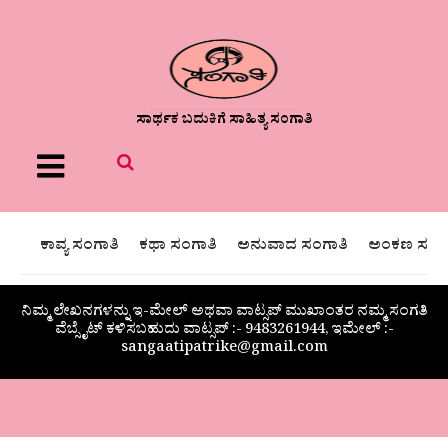
ಸಾರ್ಥಕ ಬದುಕಿಗೆ ಸಾಹಿತ್ಯ ಸಂಗಾತಿ
Menu
ಕಾವ್ಯ ಸಂಗಾತಿ
ಕಥಾ ಸಂಗಾತಿ
ಅನುವಾದ ಸಂಗಾತಿ
ಅಂಕಣ ಸಂಗಾ
ನಿಮ್ಮ ಲೇಖನಗಳನ್ನು ಇ-ಮೇಲ್ ಅಥವಾ ವಾಟ್ಸಪ್ ಮುಖಾಂತರ ನಮ್ಮ ಸಂಗತಿ
ವೆಬ್ಸೈಟ್ ಕಳಿಸಬಹುದು ವಾಟ್ಸಪ್‌ :- 9483261944, ಇಮೇಲ್ :-
sangaatipatrike@gmail.com