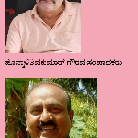
ಹೊನ್ನಾಳಿಶಿವಕುಮಾರ್ ಗೌರವ ಸಂಪಾದಕರು