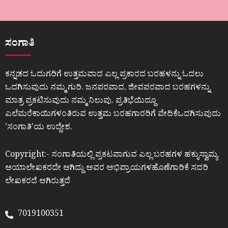
ಸಂಗಾತಿ
ಕನ್ನಡದ ಓದುಗರಿಗೆ ಉತ್ತಮವಾದ ಎಲ್ಲ ಪ್ರಕಾರದ ಬರಹಳನ್ನು ಓದಲು
ಒದಗಿಸುವುದು ನಮ್ಮ ಗುರಿ. ಜನಪರವಾದ, ಜೀವಪರವಾದ ಬರಹಗಳನ್ನು
ಮಾತ್ರ ಪ್ರಕಟಿಸುವುದು ನಮ್ಮ ನಿಲುವು. ಪ್ರತಿಭೆಯಿದ್ದೂ
ಎಲೆಮರೆಕಾಯಿಗಳಂತಿರುವ ಉತ್ತಮ ಬರಹಗಾರರಿಗೆ ವೇದಿಕೆಒದಗಿಸುವುದು
ʼಸಂಗಾತಿʼಯ ಉದ್ದೇಶ.
Copyright:- ಸಂಗಾತಿಯಲ್ಲಿ ಪ್ರಕಟವಾಗುವ ಎಲ್ಲ ಬರಹಗಳ ಹಕ್ಕುಸ್ವಾಮ್ಯ
ಆಯಾಲೇಖಕರದೇ ಆಗಿದ್ದು ಅವರ ಅಭಿಪ್ರಾಯಗಳಹೊಣೆಗಾರಿಕೆ ಸದರಿ
ಲೇಖಕರದೆ ಆಗಿರುತ್ತದೆ
7019100351