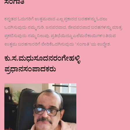
ಸಂಗಾತಿ
ಕನ್ನಡದ ಓದುಗರಿಗೆ ಉತ್ತಮವಾದ ಎಲ್ಲ ಪ್ರಕಾರದ ಬರಹಳನ್ನು ಓದಲು
ಒದಗಿಸುವುದು ನಮ್ಮ ಗುರಿ. ಜನಪರವಾದ, ಜೀವಪರವಾದ ಬರಹಗಳನ್ನು ಮಾತ್ರ
ಪ್ರಕಟಿಸುವುದು ನಮ್ಮ ನಿಲುವು. ಪ್ರತಿಭೆಯಿದ್ದೂ ಎಲೆಮರೆಕಾಯಿಗಳಂತಿರುವ
ಉತ್ತಮ ಬರಹಗಾರರಿಗೆ ವೇದಿಕೆಒದಗಿಸುವುದು ʼಸಂಗಾತಿʼಯ ಉದ್ದೇಶ.
ಕು.ಸ.ಮಧುಸೂದನರಂಗೇಹಳ್ಳಿ
ಪ್ರಧಾನಸಂಪಾದಕರು