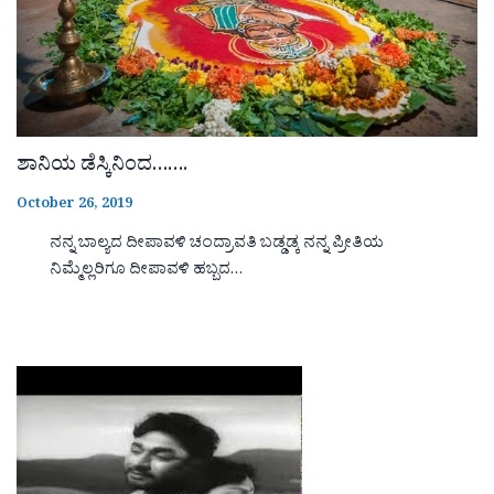
ಶಾನಿಯ ಡೆಸ್ಕಿನಿಂದ…….
October 26, 2019
ನನ್ನ ಬಾಲ್ಯದ ದೀಪಾವಳಿ ಚಂದ್ರಾವತಿ ಬಡ್ಡಡ್ಕ ನನ್ನ ಪ್ರೀತಿಯ
ನಿಮ್ಮೆಲ್ಲರಿಗೂ ದೀಪಾವಳಿ ಹಬ್ಬದ…