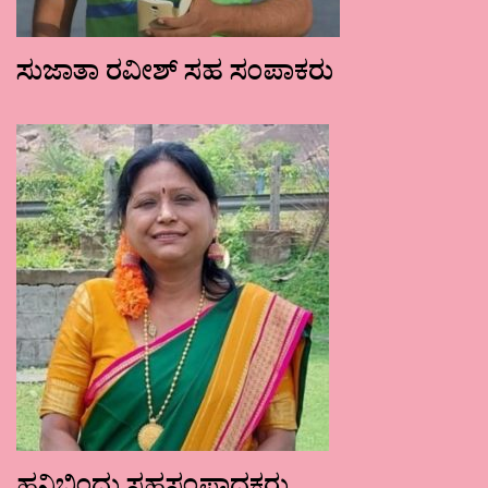
ಸುಜಾತಾ ರವೀಶ್ ಸಹ ಸಂಪಾಕರು