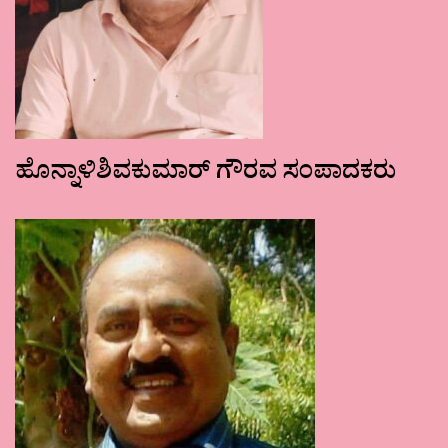
ಹೊನ್ನಾಳಿಶಿವಕುಮಾರ್ ಗೌರವ ಸಂಪಾದಕರು