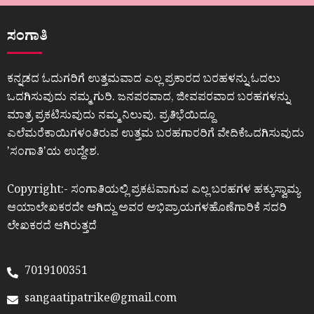
ಸಂಗಾತಿ
ಕನ್ನಡದ ಓದುಗರಿಗೆ ಉತ್ತಮವಾದ ಎಲ್ಲ ಪ್ರಕಾರದ ಬರಹಳನ್ನು ಓದಲು
ಒದಗಿಸುವುದು ನಮ್ಮ ಗುರಿ. ಜನಪರವಾದ, ಜೀವಪರವಾದ ಬರಹಗಳನ್ನು
ಮಾತ್ರ ಪ್ರಕಟಿಸುವುದು ನಮ್ಮ ನಿಲುವು. ಪ್ರತಿಭೆಯಿದ್ದೂ
ಎಲೆಮರೆಕಾಯಿಗಳಂತಿರುವ ಉತ್ತಮ ಬರಹಗಾರರಿಗೆ ವೇದಿಕೆಒದಗಿಸುವುದು
ʼಸಂಗಾತಿʼಯ ಉದ್ದೇಶ.
Copyright:- ಸಂಗಾತಿಯಲ್ಲಿ ಪ್ರಕಟವಾಗುವ ಎಲ್ಲ ಬರಹಗಳ ಹಕ್ಕುಸ್ವಾಮ್ಯ
ಆಯಾಲೇಖಕರದೇ ಆಗಿದ್ದು ಅವರ ಅಭಿಪ್ರಾಯಗಳಹೊಣೆಗಾರಿಕೆ ಸದರಿ
ಲೇಖಕರದೆ ಆಗಿರುತ್ತದೆ
7019100351
sangaatipatrike@gmail.com