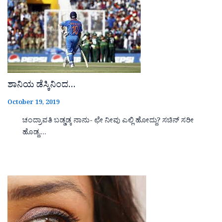
ಶಾನಿಯ ಡೆಸ್ಕಿನಿಂದ…
October 19, 2019
ಚಂದ್ರಾವತಿ ಬಡ್ಡಡ್ಕ ನಾನು- ಛೇ ನೀವು ಎಲ್ಲಿ ಹೋದ್ದು? ಸಚಿನ್ ಸರೀ
ಹೊಡ್ದ,…