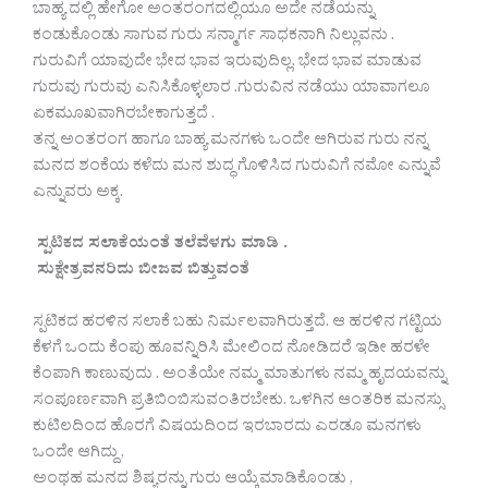
ಬಾಹ್ಯ ದಲ್ಲಿ ಹೇಗೋ ಅಂತರಂಗದಲ್ಲಿಯೂ ಅದೇ ನಡೆಯನ್ನು
ಕಂಡುಕೊಂಡು ಸಾಗುವ ಗುರು ಸನ್ಮಾರ್ಗ ಸಾಧಕನಾಗಿ ನಿಲ್ಲುವನು .
ಗುರುವಿಗೆ ಯಾವುದೇ ಭೇದ ಭಾವ ಇರುವುದಿಲ್ಲ. ಭೇದ ಭಾವ ಮಾಡುವ
ಗುರುವು ಗುರುವು ಎನಿಸಿಕೊಳ್ಳಲಾರ .ಗುರುವಿನ ನಡೆಯು ಯಾವಾಗಲೂ
ಏಕಮೂಖವಾಗಿರಬೇಕಾಗುತ್ತದೆ .
ತನ್ನ ಅಂತರಂಗ ಹಾಗೂ ಬಾಹ್ಯ ಮನಗಳು ಒಂದೇ ಆಗಿರುವ ಗುರು ನನ್ನ
ಮನದ ಶಂಕೆಯ ಕಳೆದು ಮನ ಶುದ್ಧ ಗೊಳಿಸಿದ ಗುರುವಿಗೆ ನಮೋ ಎನ್ನುವೆ
ಎನ್ನುವರು ಅಕ್ಕ.
ಸ್ಪಟಿಕದ ಸಲಾಕೆಯಂತೆ ತಲೆವೆಳಗು ಮಾಡಿ .
ಸುಕ್ಷೇತ್ರವನರಿದು ಬೀಜವ ಬಿತ್ತುವಂತೆ
ಸ್ಪಟಿಕದ ಹರಳಿನ ಸಲಾಕೆ ಬಹು ನಿರ್ಮಲವಾಗಿರುತ್ತದೆ. ಆ ಹರಳಿನ ಗಟ್ಟಿಯ
ಕೆಳಗೆ ಒಂದು ಕೆಂಪು ಹೂವನ್ನಿರಿಸಿ ಮೇಲಿಂದ ನೋಡಿದರೆ ಇಡೀ ಹರಳೇ
ಕೆಂಪಾಗಿ ಕಾಣುವುದು . ಅಂತೆಯೇ ನಮ್ಮ ಮಾತುಗಳು ನಮ್ಮ ಹೃದಯವನ್ನು
ಸಂಪೂರ್ಣವಾಗಿ ಪ್ರತಿಬಿಂಬಿಸುವಂತಿರಬೇಕು. ಒಳಗಿನ ಆಂತರಿಕ ಮನಸ್ಸು
ಕುಟಿಲದಿಂದ ಹೊರಗೆ ವಿಷಯದಿಂದ ಇರಬಾರದು ಎರಡೂ ಮನಗಳು
ಒಂದೇ ಆಗಿದ್ದು ,
ಅಂಥಹ ಮನದ ಶಿಷ್ಯರನ್ನು ಗುರು ಆಯ್ಕೆಮಾಡಿಕೊಂಡು ,