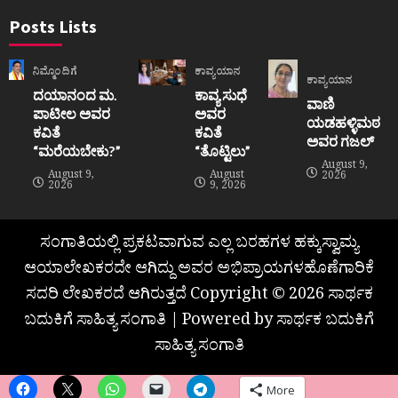
Posts Lists
ನಿಮ್ಮೊಂದಿಗೆ
ಕಾವ್ಯಯಾನ
ಕಾವ್ಯಯಾನ
ದಯಾನಂದ ಮ.
ಕಾವ್ಯ ಸುಧೆ
ವಾಣಿ
ಪಾಟೀಲ ಅವರ
ಅವರ
ಯಡಹಳ್ಳಿಮಠ
ಕವಿತೆ
ಕವಿತೆ
ಅವರ ಗಜಲ್
“ಮರೆಯಬೇಕು?”
“ತೊಟ್ಟಿಲು”
August 9,
August 9,
August
2026
2026
9, 2026
ಸಂಗಾತಿಯಲ್ಲಿ ಪ್ರಕಟವಾಗುವ ಎಲ್ಲ ಬರಹಗಳ ಹಕ್ಕುಸ್ವಾಮ್ಯ
ಆಯಾಲೇಖಕರದೇ ಆಗಿದ್ದು ಅವರ ಅಭಿಪ್ರಾಯಗಳಹೊಣೆಗಾರಿಕೆ
ಸದರಿ ಲೇಖಕರದೆ ಆಗಿರುತ್ತದೆ Copyright © 2026 ಸಾರ್ಥಕ
ಬದುಕಿಗೆ ಸಾಹಿತ್ಯ ಸಂಗಾತಿ | Powered by ಸಾರ್ಥಕ ಬದುಕಿಗೆ
ಸಾಹಿತ್ಯ ಸಂಗಾತಿ
More