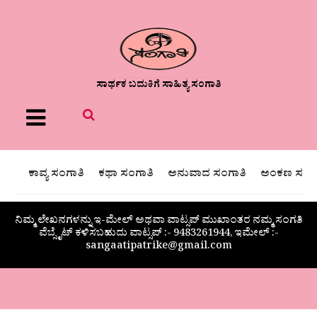
ಸಾರ್ಥಕ ಬದುಕಿಗೆ ಸಾಹಿತ್ಯ ಸಂಗಾತಿ
Menu
ಕಾವ್ಯ ಸಂಗಾತಿ
ಕಥಾ ಸಂಗಾತಿ
ಅನುವಾದ ಸಂಗಾತಿ
ಅಂಕಣ ಸಂಗಾ
ನಿಮ್ಮ ಲೇಖನಗಳನ್ನು ಇ-ಮೇಲ್ ಅಥವಾ ವಾಟ್ಸಪ್ ಮುಖಾಂತರ ನಮ್ಮ ಸಂಗತಿ
ವೆಬ್ಸೈಟ್ ಕಳಿಸಬಹುದು ವಾಟ್ಸಪ್‌ :- 9483261944, ಇಮೇಲ್ :-
sangaatipatrike@gmail.com