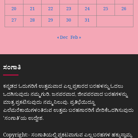
20
21
22
23
24
25
26
27
28
29
30
31
« Dec
Feb »
ಸಂಗಾತಿ
ಕನ್ನಡದ ಓದುಗರಿಗೆ ಉತ್ತಮವಾದ ಎಲ್ಲ ಪ್ರಕಾರದ ಬರಹಳನ್ನು ಓದಲು
ಒದಗಿಸುವುದು ನಮ್ಮ ಗುರಿ. ಜನಪರವಾದ, ಜೀವಪರವಾದ ಬರಹಗಳನ್ನು
ಮಾತ್ರ ಪ್ರಕಟಿಸುವುದು ನಮ್ಮ ನಿಲುವು. ಪ್ರತಿಭೆಯಿದ್ದೂ
ಎಲೆಮರೆಕಾಯಿಗಳಂತಿರುವ ಉತ್ತಮ ಬರಹಗಾರರಿಗೆ ವೇದಿಕೆಒದಗಿಸುವುದು
ʼಸಂಗಾತಿʼಯ ಉದ್ದೇಶ.
Copyright:- ಸಂಗಾತಿಯಲ್ಲಿ ಪ್ರಕಟವಾಗುವ ಎಲ್ಲ ಬರಹಗಳ ಹಕ್ಕುಸ್ವಾಮ್ಯ