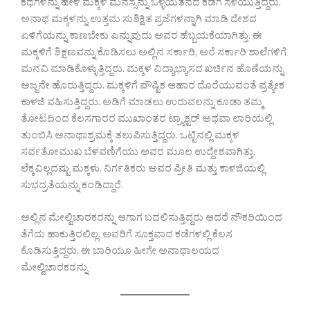
ಕಥೆಗಳನ್ನು ಹೇಳಿ ಮಕ್ಕಳ ಮನಸ್ಸನ್ನು ಒಳ್ಳೆಯತನದ ಕಡೆಗೆ ಸೆಳೆಯುತ್ತಿದ್ದರು.
ಅನಾಥ ಮಕ್ಕಳನ್ನು ಉತ್ತಮ ಸುಶಿಕ್ಷಿತ ಪ್ರಜೆಗಳನ್ನಾಗಿ ಮಾಡಿ ದೇಶದ
ಏಳಿಗೆಯನ್ನು ಕಾಣಬೇಕು ಎನ್ನುವುದು ಅವರ ಹೆಬ್ಬಯಕೆಯಾಗಿತ್ತು. ಈ
ಮಕ್ಕಳಿಗೆ ಶಿಕ್ಷಣವನ್ನು ಕೊಡಿಸಲು ಅಲ್ಲಿನ ಸರ್ಕಾರಿ, ಅರೆ ಸರ್ಕಾರಿ ಶಾಲೆಗಳಿಗೆ
ಮನವಿ ಮಾಡಿಕೊಳ್ಳುತ್ತಿದ್ದರು. ಮಕ್ಕಳ ವಿದ್ಯಾಭ್ಯಾಸದ ಖರ್ಚಿನ ಹೊಣೆಯನ್ನು
ಅಜ್ಜನೇ ಹೊರುತ್ತಿದ್ದರು. ಮಕ್ಕಳಿಗೆ ಪೌಷ್ಟಿಕ ಆಹಾರ ದೊರೆಯುವಂತೆ ಪ್ರತ್ಯೇಕ
ಕಾಳಜಿ ವಹಿಸುತ್ತಿದ್ದರು. ಅಡಿಗೆ ಮಾಡಲು ಉರುವಲನ್ನು ಕೂಡಾ ತಮ್ಮ
ತೋಟದಿಂದ ಕೆಲಸಗಾರರ ಮುಖಾಂತರ ಟ್ರ್ಯಾಕ್ಟರ್ ಅಥವಾ ಲಾರಿಯಲ್ಲಿ
ತುಂಬಿಸಿ ಅನಾಥಾಶ್ರಮಕ್ಕೆ ತಲುಪಿಸುತ್ತಿದ್ದರು. ಒಟ್ಟಿನಲ್ಲಿ ಮಕ್ಕಳ
ಸರ್ವತೋಮುಖ ಬೆಳವಣಿಗೆಯು ಅವರ ಮೂಲ ಉದ್ದೇಶವಾಗಿತ್ತು.
ಲೆಕ್ಕವಿಲ್ಲದಷ್ಟು ಮಕ್ಕಳು, ನಿರ್ಗತಿಕರು ಅವರ ಪ್ರೀತಿ ಮತ್ತು ಕಾಳಜಿಯಲ್ಲಿ
ಸುಭದ್ರತೆಯನ್ನು ಕಂಡಿದ್ದಾರೆ.
ಅಲ್ಲಿನ ಮೇಲ್ವಿಚಾರಕರನ್ನು ಆಗಾಗ ಬದಲಿಸುತ್ತಿದ್ದರು ಆದರೆ ನೌಕರಿಯಿಂದ
ತೆಗೆದು ಹಾಕುತ್ತಿರಲಿಲ್ಲ. ಅವರಿಗೆ ಸೂಕ್ತವಾದ ಕಡೆಗಳಲ್ಲಿ ಕೆಲಸ
ಕೊಡಿಸುತ್ತಿದ್ದರು. ಈ ಬಾರಿಯೂ ಹೀಗೇ ಅನಾಥಾಲಯದ
ಮೇಲ್ವಿಚಾರಕರನ್ನು