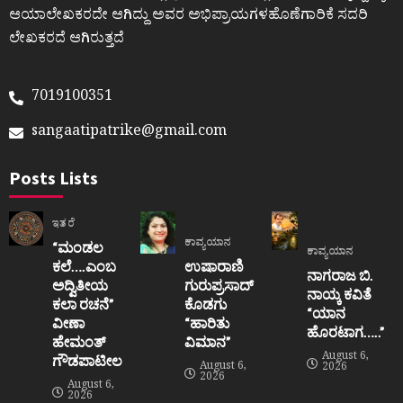
ಆಯಾಲೇಖಕರದೇ ಆಗಿದ್ದು ಅವರ ಅಭಿಪ್ರಾಯಗಳಹೊಣೆಗಾರಿಕೆ ಸದರಿ
ಲೇಖಕರದೆ ಆಗಿರುತ್ತದೆ
7019100351
sangaatipatrike@gmail.com
Posts Lists
ಇತರೆ
ಕಾವ್ಯಯಾನ
“ಮಂಡಲ
ಕಾವ್ಯಯಾನ
ಕಲೆ….ಎಂಬ
ಉಷಾರಾಣಿ
ನಾಗರಾಜ ಬಿ.
ಅದ್ವಿತೀಯ
ಗುರುಪ್ರಸಾದ್
ನಾಯ್ಕ ಕವಿತೆ
ಕಲಾ ರಚನೆ”‌
ಕೊಡಗು
“ಯಾನ
ವೀಣಾ
“ಹಾರಿತು
ಹೊರಟಾಗ…..”
ಹೇಮಂತ್‌
ವಿಮಾನ”
August 6,
ಗೌಡಪಾಟೀಲ
August 6,
2026
2026
August 6,
2026