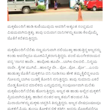
ಮಕ್ಕಳೊಂದಿಗೆ ಹಾಡಿ ಕುಣಿಯುವುದು ಅವರಿಗೆ ಅತ್ಯಂತ ಸಂಭ್ರಮದ
ವಿಷಯವಾಗಿರುತ್ತಿತ್ತು. ತಾವು ಬರುವಾಗ ದಾನಿಗಳನ್ನು ಕೂಡಾ ಕೆಲವೊಮ್ಮೆ
ಜೊತೆಗೆ ಕರೆತರುತ್ತಿದ್ದರು.
ಮಕ್ಕಳೊಂದಿಗೆ ಬೆರೆತು ಸಣ್ಣ ಮಗುವಾಗಿ ನಲಿಯುತ್ತಾ ಹಾಡುತ್ತಿದ್ದ ಅಜ್ಜನನ್ನು
ಕಂಡು ಅವರೆಲ್ಲರೂ ಮೂಕವಿಸ್ಮಿತರಾಗುತ್ತಿದ್ದರು. ಪಂಜೆ ಮಂಗೇಶರಾಯರ
ಪದ್ಯ “ನಾಗರ ಹಾವೇ… ಹಾವೊಳು ಹೂವೇ….ಬಾಗಿಲ ಬಿಲದಲಿ…ನಿನ್ನಯ
ಠಾವೇ…ಕೈಗಳ ಮುಗಿವೆ….ಹಾಲನ್ನೀ ವೇ… ಪೋ…ಪೋ…ಪೋ”….ಎಂದು
ಹಾಡುತ್ತಾ ಜೊತೆಗೆ ಮಕ್ಕಳಿಗೂ ದನಿ ಗೂಡಿಸಲು ಹೇಳಿ ತಮ್ಮ ಕೈಲಿದ್ದ ಊರು
ಗೋಲನ್ನು ಬಾಗಿಲ ಬುಡಕ್ಕೆ ತೋರಿಸಿ ನಗುತ್ತಿದ್ದರು. ತಾವು ಸುಮಾರು ಏಕರೆ
ದೊಡ್ಡ ತೋಟದ ಮಾಲಿಕರು ಎನ್ನುವುದನ್ನು ಸಂಪೂರ್ಣವಾಗಿ ಮರೆತು
ಮಕ್ಕಳೊಂದಿಗೆ ಬೆರೆತು ಹೋಗುತ್ತಿದ್ದರು. ಅಜ್ಜನ ಈ ಹಾಡು ಅಲ್ಲಿನ ಮಕ್ಕಳಿಗೆ
ಪ್ರಿಯವಾಗಿರುತ್ತಿತ್ತು. ಹಾಡಿನ ನಂತರ ಅಜ್ಜ ತಮಗೆ ಹಂಚುವ ಸಿಹಿ
ಮಿಠಾಯಿಗಳನ್ನು ಮಕ್ಕಳು ಚಪ್ಪರಿಸಿ ತಿನ್ನುತ್ತಿದ್ದರು. ಅಜ್ಜನ ವೇಷಭೂಷಣವೂ
ಮಕ್ಕಳಿಗೆ ಪ್ರಿಯ. ತುಂಬು ತೋಳಿನ ಬಿಳಿ ಶರ್ಟ್, ಅದನ್ನು ಮೊಣಕೈವರೆಗೂ