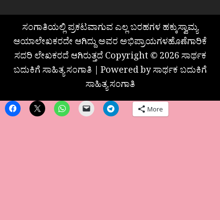
ಸಂಗಾತಿಯಲ್ಲಿ ಪ್ರಕಟವಾಗುವ ಎಲ್ಲ ಬರಹಗಳ ಹಕ್ಕುಸ್ವಾಮ್ಯ
ಆಯಾಲೇಖಕರದೇ ಆಗಿದ್ದು ಅವರ ಅಭಿಪ್ರಾಯಗಳಹೊಣೆಗಾರಿಕೆ
ಸದರಿ ಲೇಖಕರದೆ ಆಗಿರುತ್ತದೆ Copyright © 2026 ಸಾರ್ಥಕ
ಬದುಕಿಗೆ ಸಾಹಿತ್ಯ ಸಂಗಾತಿ | Powered by ಸಾರ್ಥಕ ಬದುಕಿಗೆ
ಸಾಹಿತ್ಯ ಸಂಗಾತಿ
More