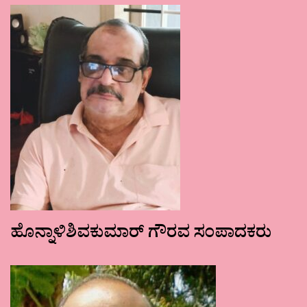
ಹೊನ್ನಾಳಿಶಿವಕುಮಾರ್ ಗೌರವ ಸಂಪಾದಕರು