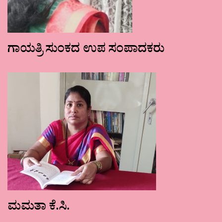
ಗಾಯತ್ರಿ ಸುಂಕದ ಉಪ ಸಂಪಾದಕರು
ಮಮತಾ ಕೆ.ಸಿ.