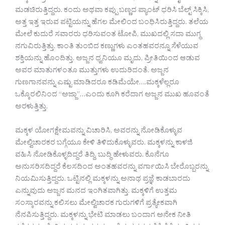
ಮಡಚಿರುತ್ತಿದ್ದರು. ಕಂದು ಅಥವಾ ಕಪ್ಪು ಬಣ್ಣದ ಪ್ಯಾಂಟ್ ಧರಿಸಿ ಬೆಲ್ಟ್ ಸಿಕ್ಕಿಸಿ,
ಅತ್ತ ಇತ್ತ ಇರುವ ಪಟ್ಟಿಯನ್ನು ಹೆಗಲ ಮೇಲಿಂದ ಬಂಧಿಸಿರುತ್ತಿದ್ದರು. ತಲೆಯ
ಮೇಲೆ ಕುದುರೆ ಸವಾರರು ಧರಿಸುವಂತ ಟೋಪಿ, ಮುಖದಲ್ಲಿ ಸದಾ ಮುಗ್ಧ
ನಗುವಿರುತ್ತಿತ್ತು. ಕಾಂತಿ ತುಂಬಿದ ಕಣ್ಣುಗಳು ಎಂತಹವರನ್ನೂ ಸೆಳೆಯುವ
ಶಕ್ತಿಯನ್ನು ಹೊಂದಿತ್ತು. ಅಜ್ಜನ ಧ್ವನಿಯೂ ಮೃದು, ಪ್ರೀತಿಯಿಂದ ಆಡುವ
ಅವರ ಮಾತುಗಳಂತೂ ಮುತ್ತುಗಳು ಉದುರಿದಂತೆ. ಅಜ್ಜನ
ಗುಣಗಾನವನ್ನು ಎಷ್ಟು ಮಾಡಿದರೂ ಕಡಿಮೆಯೇ….ಮಕ್ಕಳೆಲ್ಲರೂ
ಒಕ್ಕೊರಲಿನಿಂದ “ಅಜ್ಜಾ”…ಎಂದು ಕೂಗಿ ಕರೆದಾಗ ಅಜ್ಜನ ಮುಖ ಹೂವಂತೆ
ಅರಳುತ್ತಿತ್ತು.
ಮಕ್ಕಳ ಯೋಗಕ್ಷೇಮವನ್ನು ವಿಚಾರಿಸಿ, ಅವರನ್ನು ನೋಡಿಕೊಳ್ಳುವ
ಮೇಲ್ವಿಚಾರಕರ ಬಗ್ಗೆಯೂ ಕೇಳಿ ತಿಳಿದುಕೊಳ್ಳುವರು. ಮಕ್ಕಳನ್ನು ಕಾಳಜಿ
ವಹಿಸಿ ನೋಡಿಕೊಳ್ಳದಿದ್ದರೆ ತಿದ್ದಿ, ಬುದ್ಧಿ ಹೇಳುವರು. ಕೊನೆಗೂ
ಅನುಸರಿಸದಿದ್ದರೆ ಕೆಲಸದಿಂದ ಅಂತಹವರನ್ನು ವರ್ಗಾಯಿಸಿ ಬೇರೊಬ್ಬರನ್ನು
ನಿಯಮಿಸುತ್ತಿದ್ದರು. ಒಟ್ಟಿನಲ್ಲಿ ಮಕ್ಕಳನ್ನು ಅನಾಥ ಪ್ರಜ್ಞೆ ಕಾಡಬಾರದು
ಎನ್ನುವುದು ಅಜ್ಜನ ಮನದ ಇಂಗಿತವಾಗಿತ್ತು. ಮಕ್ಕಳಿಗೆ ಉತ್ತಮ
ಸಂಸ್ಕಾರವನ್ನು ಕಲಿಸಲು ಮೇಲ್ವಿಚಾರಕ ಗುರುಗಳಿಗೆ ಪ್ರತ್ಯೇಕವಾಗಿ
ನೆನಪಿಸುತ್ತಿದ್ದರು. ಮಕ್ಕಳನ್ನು ಭೇಟಿ ಮಾಡಲು ಬಂದಾಗ ಅನೇಕ ನೀತಿ