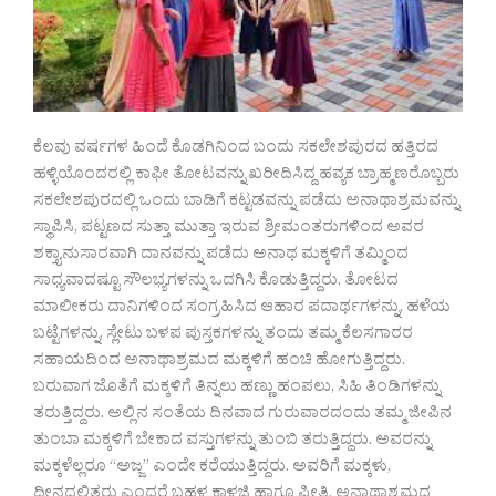
ಕೆಲವು ವರ್ಷಗಳ ಹಿಂದೆ ಕೊಡಗಿನಿಂದ ಬಂದು ಸಕಲೇಶಪುರದ ಹತ್ತಿರದ
ಹಳ್ಳಿಯೊಂದರಲ್ಲಿ ಕಾಫೀ ತೋಟವನ್ನು ಖರೀದಿಸಿದ್ದ ಹವ್ಯಕ ಬ್ರಾಹ್ಮಣರೊಬ್ಬರು
ಸಕಲೇಶಪುರದಲ್ಲಿ ಒಂದು ಬಾಡಿಗೆ ಕಟ್ಟಡವನ್ನು ಪಡೆದು ಅನಾಥಾಶ್ರಮವನ್ನು
ಸ್ಥಾಪಿಸಿ, ಪಟ್ಟಣದ ಸುತ್ತಾ ಮುತ್ತಾ ಇರುವ ಶ್ರೀಮಂತರುಗಳಿಂದ ಅವರ
ಶಕ್ತ್ಯಾನುಸಾರವಾಗಿ ದಾನವನ್ನು ಪಡೆದು ಅನಾಥ ಮಕ್ಕಳಿಗೆ ತಮ್ಮಿಂದ
ಸಾಧ್ಯವಾದಷ್ಟೂ ಸೌಲಭ್ಯಗಳನ್ನು ಒದಗಿಸಿ ಕೊಡುತ್ತಿದ್ದರು. ತೋಟದ
ಮಾಲೀಕರು ದಾನಿಗಳಿಂದ ಸಂಗ್ರಹಿಸಿದ ಆಹಾರ ಪದಾರ್ಥಗಳನ್ನು, ಹಳೆಯ
ಬಟ್ಟೆಗಳನ್ನು, ಸ್ಲೇಟು ಬಳಪ ಪುಸ್ತಕಗಳನ್ನು ತಂದು ತಮ್ಮ ಕೆಲಸಗಾರರ
ಸಹಾಯದಿಂದ ಅನಾಥಾಶ್ರಮದ ಮಕ್ಕಳಿಗೆ ಹಂಚಿ ಹೋಗುತ್ತಿದ್ದರು.
ಬರುವಾಗ ಜೊತೆಗೆ ಮಕ್ಕಳಿಗೆ ತಿನ್ನಲು ಹಣ್ಣು ಹಂಪಲು, ಸಿಹಿ ತಿಂಡಿಗಳನ್ನು
ತರುತ್ತಿದ್ದರು. ಅಲ್ಲಿನ ಸಂತೆಯ ದಿನವಾದ ಗುರುವಾರದಂದು ತಮ್ಮ ಜೀಪಿನ
ತುಂಬಾ ಮಕ್ಕಳಿಗೆ ಬೇಕಾದ ವಸ್ತುಗಳನ್ನು ತುಂಬಿ ತರುತ್ತಿದ್ದರು. ಅವರನ್ನು
ಮಕ್ಕಳೆಲ್ಲರೂ “ಅಜ್ಜ” ಎಂದೇ ಕರೆಯುತ್ತಿದ್ದರು. ಅವರಿಗೆ ಮಕ್ಕಳು,
ದೀನದಲಿತರು ಎಂದರೆ ಬಹಳ ಕಾಳಜಿ ಹಾಗೂ ಪ್ರೀತಿ. ಅನಾಥಾಶ್ರಮದ