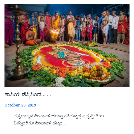
ಶಾನಿಯ ಡೆಸ್ಕಿನಿಂದ…….
October 26, 2019
ನನ್ನ ಬಾಲ್ಯದ ದೀಪಾವಳಿ ಚಂದ್ರಾವತಿ ಬಡ್ಡಡ್ಕ ನನ್ನ ಪ್ರೀತಿಯ
ನಿಮ್ಮೆಲ್ಲರಿಗೂ ದೀಪಾವಳಿ ಹಬ್ಬದ…