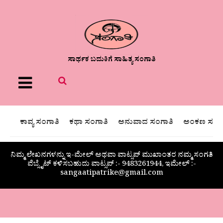
ಸಾರ್ಥಕ ಬದುಕಿಗೆ ಸಾಹಿತ್ಯ ಸಂಗಾತಿ
Menu
ಕಾವ್ಯ ಸಂಗಾತಿ
ಕಥಾ ಸಂಗಾತಿ
ಅನುವಾದ ಸಂಗಾತಿ
ಅಂಕಣ ಸಂಗಾ
ನಿಮ್ಮ ಲೇಖನಗಳನ್ನು ಇ-ಮೇಲ್ ಅಥವಾ ವಾಟ್ಸಪ್ ಮುಖಾಂತರ ನಮ್ಮ ಸಂಗತಿ
ವೆಬ್ಸೈಟ್ ಕಳಿಸಬಹುದು ವಾಟ್ಸಪ್‌ :- 9483261944, ಇಮೇಲ್ :-
sangaatipatrike@gmail.com