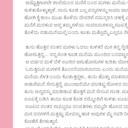
ಅಷ್ಟೊತ್ತಿಗಾಗಲೇ ಶಾಲೆಯಿಂದ ಮನೆಗೆ ಬಂದ ಮಗಳು ಮನೆಯ ಕ
ಕುಳಿತುಕೊಳ್ಳುತ್ತಾಳೆ. ನಾನು ಕೂಡ ಎಲ್ಲ ವಸ್ತುಗಳನ್ನು ಆಯಾ ಜಾಗಕ್
ಹೋಗಿ ಕೈ ಕಾಲು ಮುಖ ತೊಳೆದು ದೇವರಿಗೆ ನಮಸ್ಕರಿಸಿ ಚಹಕ್ಕೆ ಎಸರ
ಮನೆಗೆ ಮರಳುವ ಅಪ್ಪ ತಮ್ಮ ಗಳೆಯ ಸಾಮಾನುಗಳನ್ನು ಗೂಟಕ್ಕೆ ನೇ
ತೊಳೆದು ನಡುಮನೆಯಲ್ಲಿ ಬಂದು ಕೂತು ಮತ್ತೊಮ್ಮೆ ಎಲ್ಲರೂ ಸೇರ
ತುಸು ಹೊತ್ತಿನ ನಂತರ ಮಗಳು ಓದಲು ಕುಳಿತರೆ ಮಗ ತನ್ನ ಸ್
ಹೋಗುತ್ತಿದ್ದ…. ನನ್ನ ಗಂಡ ಕೂಡ ಮನೆಯ ಮುಂದಿನ ಬಸವಣ್
ಆ ವರ್ಷದ ಮಳೆ ಬೆಳೆ ಊರಿನ ಆಗುಹೋಗುಗಳ ಕುರಿತು ಲೋಕಾಭಿರಾ
ಓದುತ್ತಿರುವ ಮಗಳಿಗೆ ತೊಂದರೆಯಾಗಬಾರದು ಎಂದು ಮನೆಯ ಕಟ್
ಮನೆಯ ಗೆಳತಿ ಬಂದು ಕೊಡುತ್ತಿದ್ದಳು.. ತುಸು ಹೊತ್ತು ಮಾತನಾಡ
ಅಡುಗೆಮನೆ ಸೇರುತ್ತಿದ್ದೆ. ಮುಂಜಾನೆಯೇ ಮಾಡಿಟ್ಟ ಜೋಳದ ನುಚ್ಚಿ
ತುಸು ಅನ್ನವನ್ನು ಮಾಡಿಡುವ ಹೊತ್ತಿಗೆ ಮನೆ ಸೇರುವ ಗಂಡ, 
ಊಟಕ್ಕೆ ಬಡಿಸಿ ತಾನೂ ಕೂಡ ಕೊಡ ನಮ್ಮೊಂದಿಗೆ ಕುಳಿತು ಊಟ ಮ
ಊಟದ ನಂತರ ನಾವಿಬ್ಬರೂ ದಂಪತಿಗಳು ನಮ್ಮದೇ ಹೊಲದ ಬಾವಿಯ ಬಳ
ಮಗ ದನಗಳಿಗೆ ಮತ್ತಷ್ಟು ಮೇವನ್ನು ಹಾಕಿ ಅವುಗಳ ಮೈ ಸವರ
ಕೋಣೆಗೆ ತೆರಳುತ್ತಾನೆ.