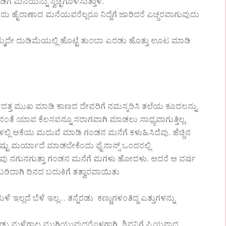
ಗೆ ಮನೆಯನ್ನು ಸ್ವಚ್ಛಗೊಳಿಸುತ್ತಾಳೆ.
 ಹೈರಾಣಾದ ಮನೆಯವರೆಲ್ಲರೂ ನಿದ್ದೆಗೆ ಜಾರಿದರೆ ಎಚ್ಚರವಾಗುವುದು
 ನಮ್ಮದೇ ದುಡಿಮೆಯಲ್ಲಿ ಹೊಟ್ಟೆ ತುಂಬಾ ಎರಡು ಹೊತ್ತು ಊಟ ಮಾಡಿ
್ವದತ್ತ ಮುಖ ಮಾಡಿ ಕಾಣದ ದೇವರಿಗೆ ನಮಸ್ಕರಿಸಿ ತಲೆಯ ಕೂದಲನ್ನು
ತೆ ಯಾವ ಕೆಲಸವನ್ನೂ ಸರಾಗವಾಗಿ ಮಾಡಲು ಸಾಧ್ಯವಾಗುತ್ತಿಲ್ಲ.
್ಲಿ ಆಕೆಯ ಮದುವೆ ಮಾಡಿ ಗಂಡನ ಮನೆಗೆ ಕಳುಹಿಸಿದೆವು. ಹೆಚ್ಚಿನ
್ಟು ಮರ್ಯಾದೆ ಮಾಡಬೇಕೆಂದು ಫೈನಾನ್ಸ್ ಒಂದರಲ್ಲಿ
ಿದೆವು ನಗುನಗುತ್ತಾ ಗಂಡನ ಮನೆಗೆ ಮಗಳು ಹೋದಳು. ಆದರೆ ಆ ವರ್ಷ
ಬರಿದಾಗಿ ದಿನದ ಬದುಕಿಗೆ ತತ್ವಾರವಾಯಿತು
ಲ್ಲದೆ ಬೆಳೆ ಇಲ್ಲ… ತನ್ನೆರಡು ಕಣ್ಣುಗಳಂತಿದ್ದ ಎತ್ತುಗಳನ್ನು
ಡು ಮಳೆಗಾಲ ಮುಗಿಯುವುದರೊಳಗಾಗಿ ಶಿವನಿಗೆ ಪ್ರಿಯನಾದ.