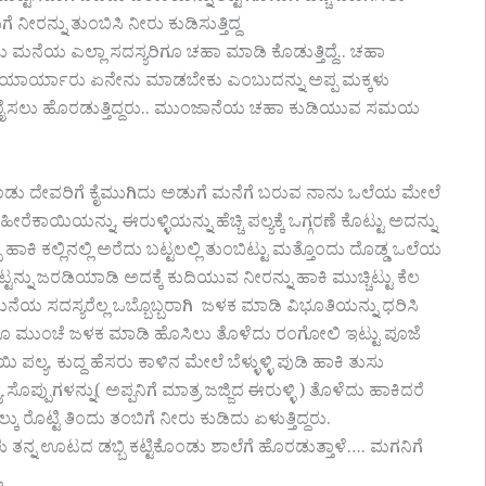
ೆ ನೀರನ್ನು ತುಂಬಿಸಿ ನೀರು ಕುಡಿಸುತ್ತಿದ್ದ
 ಮನೆಯ ಎಲ್ಲಾ ಸದಸ್ಯರಿಗೂ ಚಹಾ ಮಾಡಿ ಕೊಡುತ್ತಿದ್ದೆ.. ಚಹಾ
ದು ಯಾರ್ಯಾರು ಏನೇನು ಮಾಡಬೇಕು ಎಂಬುದನ್ನು ಅಪ್ಪ ಮಕ್ಕಳು
 ಪೂರೈಸಲು ಹೊರಡುತ್ತಿದ್ದರು.. ಮುಂಜಾನೆಯ ಚಹಾ ಕುಡಿಯುವ ಸಮಯ
ಂಡು ದೇವರಿಗೆ ಕೈಮುಗಿದು ಅಡುಗೆ ಮನೆಗೆ ಬರುವ ನಾನು ಒಲೆಯ ಮೇಲೆ
ಾಯಿಯನ್ನು, ಈರುಳ್ಳಿಯನ್ನು ಹೆಚ್ಚಿ ಪಲ್ಯಕ್ಕೆ ಒಗ್ಗರಣೆ ಕೊಟ್ಟು ಅದನ್ನು
ಹಾಕಿ ಕಲ್ಲಿನಲ್ಲಿ ಅರೆದು ಬಟ್ಟಲಲ್ಲಿ ತುಂಬಿಟ್ಟು ಮತ್ತೊಂದು ದೊಡ್ಡ ಒಲೆಯ
್ನು ಜರಡಿಯಾಡಿ ಅದಕ್ಕೆ ಕುದಿಯುವ ನೀರನ್ನು ಹಾಕಿ ಮುಚ್ಚಿಟ್ಟು ಕೆಲ
ಮನೆಯ ಸದಸ್ಯರೆಲ್ಲ ಒಬ್ಬೊಬ್ಬರಾಗಿ ಜಳಕ ಮಾಡಿ ವಿಭೂತಿಯನ್ನು ಧರಿಸಿ
ಲ್ಲರಿಗೂ ಮುಂಚೆ ಜಳಕ ಮಾಡಿ ಹೊಸಿಲು ತೊಳೆದು ರಂಗೋಲಿ ಇಟ್ಟು ಪೂಜೆ
ಪಲ್ಯ, ಕುದ್ದ ಹೆಸರು ಕಾಳಿನ ಮೇಲೆ ಬೆಳ್ಳುಳ್ಳಿ ಪುಡಿ ಹಾಕಿ ತುಸು
ಸೊಪ್ಪುಗಳನ್ನು( ಅಪ್ಪನಿಗೆ ಮಾತ್ರ ಜಜ್ಜಿದ ಈರುಳ್ಳಿ ) ತೊಳೆದು ಹಾಕಿದರೆ
ು ರೊಟ್ಟಿ ತಿಂದು ತಂಬಿಗೆ ನೀರು ಕುಡಿದು ಏಳುತ್ತಿದ್ದರು.
ತನ್ನ ಊಟದ ಡಬ್ಬಿ ಕಟ್ಟಿಕೊಂಡು ಶಾಲೆಗೆ ಹೊರಡುತ್ತಾಳೆ…. ಮಗನಿಗೆ
ಿ