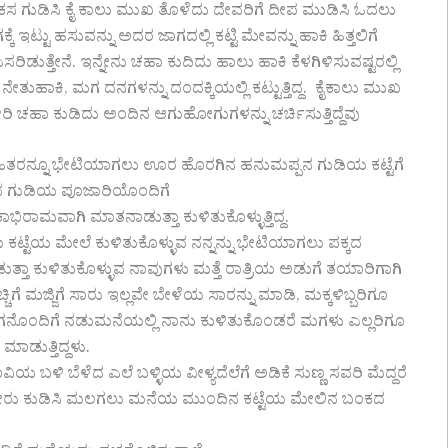
ಸ ಗುಡಿಸಿ ಕೈ ಕಾಲು ಮುಖ ತೊಳೆದು ದೇವರಿಗೆ ದೀಪ ಮುಡಿಸಿ ಓದಲು
ಕೆ ಇಟ್ಟು ಹಸುವನ್ನು ಅದರ ಜಾಗದಲ್ಲಿ ಕಟ್ಟಿ ಮೇವನ್ನು ಹಾಕಿ ಹಿತ್ತಲಿಗೆ
ಿಡುತ್ತೇನೆ. ಇನ್ನೇನು ಚಹಾ ಕುದಿದು ಹಾಲು ಹಾಕಿ ಕೆಳಗಿಳಿಸುವಷ್ಟರಲ್ಲಿ
ತುಹಾಕಿ, ಮಗ ದನಗಳನ್ನು ದಂದಕ್ಕಿಯಲ್ಲಿ ಕಟ್ಟುತ್ತಿದ್ದ. ಕೈಕಾಲು ಮುಖ
ಿ ಚಹಾ ಕುಡಿದು ಅಂದಿನ ಆಗುಹೋಗುಗಳನ್ನು ಚರ್ಚಿಸುತ್ತಿದ್ದೆವು
ನೇಹಿತರನ್ನೂ ಭೇಟಿಯಾಗಲು ಊರ ಹೊರಗಿನ ಹನುಮಪ್ಪನ ಗುಡಿಯ ಕಟ್ಟೆಗೆ
ಣನ ಗುಡಿಯ ಪೂಜಾರಿಯೊಂದಿಗೆ
ಮವಾಗಿ ಮಾತನಾಡುತ್ತಾ ಕುಳಿತುಕೊಳ್ಳುತ್ತಿದ್ದ.
ಟೆಯ ಮೇಲೆ ಕುಳಿತುಕೊಳ್ಳುವ ನನ್ನನ್ನು ಭೇಟಿಯಾಗಲು ಪಕ್ಕದ
ುತ್ತಾ ಕುಳಿತುಕೊಳ್ಳುವ ನಾವುಗಳು ಮತ್ತೆ ರಾತ್ರಿಯ ಅಡುಗೆ ತಯಾರಿಗಾಗಿ
ಗೆ ಮಜ್ಜಿಗೆ ಸಾರು ಇಲ್ಲವೇ ಬೇಳೆಯ ಸಾರನ್ನು ಮಾಡಿ, ಮಕ್ಕಳಿಬ್ಬರಿಗೂ
ಮಗನೊಂದಿಗೆ ನಡುಮನೆಯಲ್ಲಿ ನಾನು ಕುಳಿತುಕೊಂಡರೆ ಮಗಳು ಎಲ್ಲರಿಗೂ
ಾಡುತ್ತಿದ್ದಳು.
ಿ ಬೆಳೆದ ಎಲೆ ಬಳ್ಳಿಯ ವೀಳ್ಯದೆಲೆಗೆ ಅಡಿಕೆ ಸುಣ್ಣ ಸವರಿ ಮೆದ್ದರೆ
ಿ ನೀರು ಕುಡಿಸಿ ಮಲಗಲು ಮನೆಯ ಮುಂದಿನ ಕಟ್ಟೆಯ ಮೇಲಿನ ಬಂಕದ