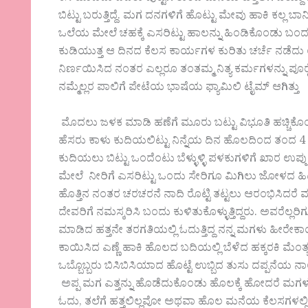
ಬಿಟ್ಟು ಬರುತ್ತಿದ್ದೆ. ಮಗ ದನಗಳಿಗೆ ಹೊಟ್ಟು ಮೇವು ಹಾಕಿ ಕಲ್ಲ ಬಾನಿಗ
ಒಲೆಯ ಮೇಲೆ ಚಹಕ್ಕೆ ಎಸರಿಟ್ಟು ಹಾಲನ್ನು ಹಿಂಡಿಕೊಂಡು ಬಂದು
ಕುಡಿಯುತ್ತ ಆ ದಿನದ ಕೆಲಸ ಕಾರ್ಯಗಳ ಕುರಿತು ಚರ್ಚೆ ನಡೆ
ನಿರ್ಣಯಿಸಿದ ನಂತರ ಎಲ್ಲರೂ ತಂತಮ್ಮ ನಿತ್ಯ ಕರ್ಮಗಳನ್ನು
ನಮ್ಮೆಲ್ಲರ ಪಾಲಿಗೆ ಪೇಟೆಯ ಭಾಷೆಯ ಫ್ಯಾಮಿಲಿ ಟೈಮ್ ಆಗಿತ್ತು
ಮೊದಲು ಜಳಕ ಮಾಡಿ ಹಣೆಗೆ ಮೂರು ಬಟ್ಟು ವಿಭೂತಿ ಹಚ್ಚಿಕೊ
ಹೆಸರು ಕಾಳು ಕುದಿಯಲಿಟ್ಟು ನಿನ್ನೆಯ ದಿನ ಹೊಲದಿಂದ ತಂದ 4 ಹೀರೆಕ
ಕುದಿಯಲು ಬಿಟ್ಟು ಒಂದೆಂಟು ಬೆಳ್ಳುಳ್ಳಿ ಪಳಕುಗಳಿಗೆ ಖಾರ ಉಪ್ಪು 
ಮೇಲೆ ನೀರಿಗೆ ಎಸರಿಟ್ಟು ಒಂದು ಸೇರಿಗೂ ಮಿಗಿಲು ಜೋಳದ ಹಿಟ್ಟನ
ಹೊತ್ತಿನ ನಂತರ ಚರಚರನೆ ನಾದಿ ರೊಟ್ಟಿ ತಟ್ಟಲು ಆರಂಭಿಸಿದರೆ 
ದೇವರಿಗೆ ನಮಸ್ಕರಿಸಿ ಬಂದು ಕುಳಿತುಕೊಳ್ಳುತ್ತಿದ್ದರು. ಅವರೆ
ಮಾಡಿದ ಹತ್ತನೇ ತರಗತಿಯಲ್ಲಿ ಓದುತ್ತಿದ್ದ ನನ್ನ ಮಗಳು ಹೀರೇಕಾಯಿ 
ಕಾಯಿಸಿದ ಎಣ್ಣೆ ಹಾಕಿ ಹೊಲದ ಬದಿಯಲ್ಲಿ ಬೆಳೆದ ಹಕ್ಕರಕಿ ಮೆಂತ್ಯ 
ಒಬ್ಬೊಬ್ಬರು ಬಿಸಿಬಿಸಿಯಾದ ಹೊಟ್ಟೆ ಉಬ್ಬಿದ ತುಸು ದಪ್ಪನೆಯ ನಾಲ್ಕ
ಅಪ್ಪ ಮಗ ಎತ್ತನ್ನು ಹೊಡೆದುಕೊಂಡು ಹೊಲಕ್ಕೆ ಹೋದರೆ ಮಗಳು 
ಓದು, ತಲೆಗೆ ಹತ್ತಲಿಲ್ಲವೋ ಅಥವಾ ಹೊಲ ಮನೆಯ ಕೆಲಸಗಳಲ್ಲ