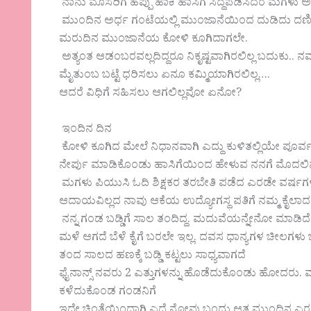
ನಾನು ಮೊಸರಿಗೆ ಹೆಪ್ಪು ಹಾಕಿ ಹಾಸಿಗೆ ಸಿದ್ದಪಡಿಸಿದರೆ ಮಗಳು ಅಡಿ
ಮುಂದಿನ ಅರ್ಧ ಗಂಟೆಯಲ್ಲಿ ಮುಂಜಾನೆಯಿಂದ ದುಡಿದು ದಣಿದು
ಮರುದಿನ ಮುಂಜಾನೆಯ ಕೋಳಿ ಕೂಗಿದಾಗಲೇ.
ಅತ್ಯಂತ ಆಡಂಬರವಲ್ಲದಿದ್ದರೂ ನಿಕೃಷ್ಟವಾಗಿರಲಿಲ್ಲ ಬದುಕು..
ಮೈತುಂಬ ಬಟ್ಟೆ ಧರಿಸಲು ಏನೂ ಕಮ್ಮಿಯಾಗಿರಲಿಲ್ಲ….
ಆದರೆ ವಿಧಿಗೆ ಸಹಿಸಲು ಆಗಲಿಲ್ಲವೋ ಏನೋ?
ಇಂದಿನ ದಿನ
ಕೋಳಿ ಕೂಗಿದ ಮೇಲೆ ನಿಧಾನವಾಗಿ ಎದ್ದು ಕುಳಿತಲ್ಲಿಯೇ ಪೂರ
ನೇರ್ಪು ಮಾಡಿಕೊಂಡು ಹಾಸಿಗೆಯಿಂದ ಹೇಳುವ ನನಗೆ ಮೊದಲಿನಂ
ಮಗಳು ಪಿಯುಸಿ ಓದಿ ಶಿಕ್ಷಕರ ತರಬೇತಿ ಪಡೆದ ಎರಡೇ ವರ್ಷಗಳಲ
ಆದಾಯವಿಲ್ಲದ ನಾವು ಆಕೆಯ ಉದ್ಯೋಗಸ್ಥ ಪತಿಗೆ ನಮ್ಮ ಕೈಲಾದಷ
ನನ್ನ ಗಂಡ ಬಡ್ಡಿಗೆ ಸಾಲ ತಂದಿದ್ದ. ಮದುವೆಯನ್ನೇನೋ ಮಾಡ
ಮಳೆ ಆಗದೆ ಬೆಳೆ ಕೈಗೆ ಬರಲೇ ಇಲ್ಲ. ದವಸ ಧಾನ್ಯಗಳ ಚೀಲಗಳು 
ತಂದ ಸಾಲದ ಹಣಕ್ಕೆ ಬಡ್ಡಿ ಕಟ್ಟಲು ಸಾಧ್ಯವಾಗದೆ
ಫೈನಾನ್ಸ್ ನವರು 2 ಎತ್ತುಗಳನ್ನು ಹೊಡೆದುಕೊಂಡು ಹೋದರು. ಮಳೆ ಇ
ಕಳೆದುಕೊಂಡ ಗಂಡನಿಗೆ
ಇದೇ ಚಿಂತೆಯಿಂದಾಗಿ ಎದೆ ನೋವು ಬಂದು ಆತ ಮುಂದಿನ ಎರ