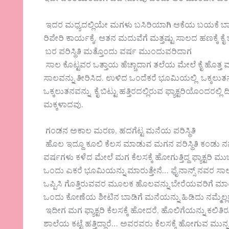
ಇದರ ಮಧ್ಯದಲ್ಲಿಯೇ ಮಗಳು ಬಸಿರಿಯಾಗಿ ಆಕೆಯ ಬಯಕೆ ಬಾಣ
ರಿಪೇರಿ ಕಾರ್ಯಕ್ಕೆ, ಆತನ ಮದುವೆಗೆ ಮತ್ತಷ್ಟು ಸಾಲದ ಹಣಕ್ಕೆ ಕೈ 
ಬರ ಪರಿಸ್ಥಿತಿ ಮತ್ತೊಂದು ವರ್ಷ ಮುಂದುವರಿದಾಗ
ಸಾಲ ಕೊಟ್ಟವರ ಒತ್ತಾಯ ಹೆಚ್ಚಾದಾಗ ತಲೆಯ ಮೇಲೆ ಕೈ ಹೊತ್ತ
ಸಾಲವನ್ನು ತೀರಿಸಿದ. ಉಳಿದ ಒಂದೆಕರೆ ಭೂಮಿಯಲ್ಲಿ ಒಕ್ಕಲ
ಒಕ್ಕಲುತನವನ್ನು ಕೈ ಬಿಟ್ಟು ಹತ್ತಿರದಲ್ಲಿರುವ ಫ್ಯಾಕ್ಟರಿಯೊಂದ
ಮಕ್ಕಳಾದವು.
ಗಂಡನ ಅಕಾಲ ಮರಣ, ಹದಗೆಟ್ಟ ಮನೆಯ ಪರಿಸ್ಥಿತಿ
ಹೊಲ ಇದ್ದೂ ಕೂಲಿ ಕೆಲಸ ಮಾಡುವ ಮಗನ ಪರಿಸ್ಥಿತಿ ಕಂಡು ನನಗೂ 
ವರ್ಷಗಳು ಕಳೆದ ಮೇಲೆ ಮಗ ಕೆಲಸಕ್ಕೆ ಹೋಗುತ್ತಿದ್ದ ಫ್ಯಾಕ್ಟ
ಒಂದು ಎಕರೆ ಭೂಮಿಯನ್ನು ಮಾರುತ್ತೇನೆ… ಫೈನಾನ್ಸ್ ನವರ ಸಾಲ 
ಒಪ್ಪಿಸಿ ಗೊತ್ತಿರುವವರ ಮೂಲಕ ಹೊಲವನ್ನು ಬೇರೆಯವರಿಗೆ ಮಾರಿ
ಒಂದು ಕೋಣೆಯ ಶೀಟಿನ ಬಾಡಿಗೆ ಮನೆಯನ್ನು ಹಿಡಿದು ನಮ್ಮೆಲ್ಲರನ್ನ
ಇದೀಗ ಮಗ ಫ್ಯಾಕ್ಟರಿ ಕೆಲಸಕ್ಕೆ ಹೋದರೆ, ಹೊಲಿಗೆಯನ್ನು ಕಲಿತಿರ
ಶಾಲೆಯ ಕಟ್ಟೆ ಹತ್ತಿದ್ದಾರೆ… ಅವರವರು ಕೆಲಸಕ್ಕೆ ಹೋಗುವ ಮುನ್ನ