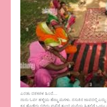
ಎರಡು ದಶಕಗಳ ಹಿಂದೆ….
ನಾನು ಓರ್ವ ಹಳ್ಳಿಯ ಹೆಣ್ಣು ಮಗಳು. ನಸುಕಿನ ಜಾವದಲ್ಲಿ ಎದ್
ಕಸ ಹೊಡೆದು ಬಿದಿರು ಪುಟ್ಟಿಗೆ ತುಂಬಿ ಮನೆಯ ಹಿತ್ತಲಿಗೆ ಒಯ್ದು