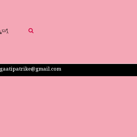
 ಬಗ್ಗೆ
 sangaatipatrike@gmail.com