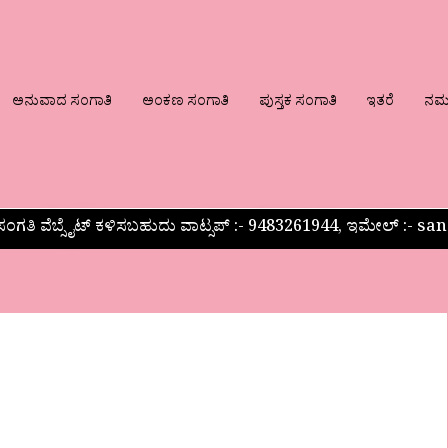
ಅನುವಾದ ಸಂಗಾತಿ
ಅಂಕಣ ಸಂಗಾತಿ
ಪುಸ್ತಕ ಸಂಗಾತಿ
ಇತರೆ
ನಮ್ಮ
ಂಗತಿ ವೆಬ್ಸೈಟ್ ಕಳಿಸಬಹುದು ವಾಟ್ಸಪ್‌ :- 9483261944, ಇಮೇಲ್ :-