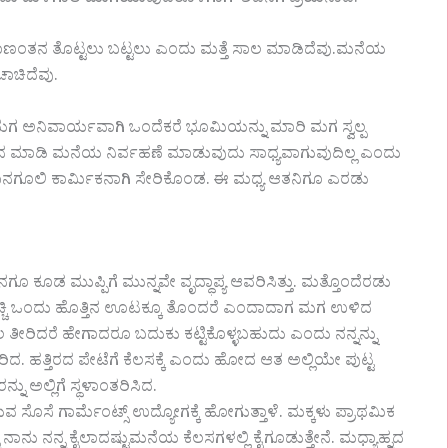
ಂತನ ತೊಟ್ಟಲು ಬಟ್ಟಲು ಎಂದು ಮತ್ತೆ ಸಾಲ ಮಾಡಿದೆವು.ಮನೆಯ
ಚಾಚಿದೆವು.
 ಮಗ ಅನಿವಾರ್ಯವಾಗಿ ಒಂದೆಕರೆ ಭೂಮಿಯನ್ನು ಮಾರಿ ಮಗ ಸ್ವಲ್ಪ
ುತನ ಮಾಡಿ ಮನೆಯ ನಿರ್ವಹಣೆ ಮಾಡುವುದು ಸಾಧ್ಯವಾಗುವುದಿಲ್ಲ ಎಂದು
ರಲ್ಲಿ ದಿನಗೂಲಿ ಕಾರ್ಮಿಕನಾಗಿ ಸೇರಿಕೊಂಡ. ಈ ಮಧ್ಯ ಆತನಿಗೂ ಎರಡು
ಕೂಡ ಮುಪ್ಪಿಗೆ ಮುನ್ನವೇ ವೃದ್ಧಾಪ್ಯ ಆವರಿಸಿತ್ತು. ಮತ್ತೊಂದೆರಡು
ರಿ ಮುಚ್ಚಿ ಒಂದು ಹೊತ್ತಿನ ಊಟಕ್ಕೂ ತೊಂದರೆ ಎಂದಾದಾಗ ಮಗ ಉಳಿದ
ತೀರಿದರೆ ಹೇಗಾದರೂ ಬದುಕು ಕಟ್ಟಿಕೊಳ್ಳಬಹುದು ಎಂದು ನನ್ನನ್ನು
ದ. ಹತ್ತಿರದ ಪೇಟೆಗೆ ಕೆಲಸಕ್ಕೆ ಎಂದು ಹೋದ ಆತ ಅಲ್ಲಿಯೇ ಪುಟ್ಟ
ು ಅಲ್ಲಿಗೆ ಸ್ಥಳಾಂತರಿಸಿದ.
ುವ ಸೊಸೆ ಗಾರ್ಮೆಂಟ್ಸ್ ಉದ್ಯೋಗಕ್ಕೆ ಹೋಗುತ್ತಾಳೆ. ಮಕ್ಕಳು ಪ್ರಾಥಮಿಕ
 ನಾನು ನನ್ನ ಕೈಲಾದಷ್ಟುಮನೆಯ ಕೆಲಸಗಳಲ್ಲಿ ಕೈಗೂಡುತ್ತೇನೆ. ಮಧ್ಯಾಹ್ನದ