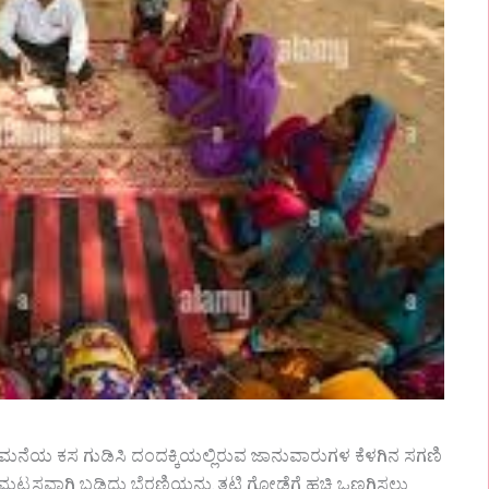
ದು ಮನೆಯ ಕಸ ಗುಡಿಸಿ ದಂದಕ್ಕಿಯಲ್ಲಿರುವ ಜಾನುವಾರುಗಳ ಕೆಳಗಿನ ಸಗಣಿ
 ಮಟ್ಟಸವಾಗಿ ಬಡಿದು ಬೆರಣಿಯನ್ನು ತಟ್ಟಿ ಗೋಡೆಗೆ ಹಚ್ಚಿ ಒಣಗಿಸಲು