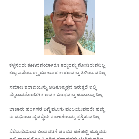
ಕಳ್ಳನೆಂದು ಕೂಗಿದವರ್ಯಾರೂ ಕದ್ದುದನ್ನು ನೋಡಿರುವದಿಲ್ಲ
ಕಲ್ಲು ಎಸೆಯುರ‍್ರ್ಯಾರೂ ಅದರ ಕಾರಣವನ್ನು ತಿಳಿಯುವದಿಲ್ಲ
ಸಮಾಜ ಶರಾಬಿಯನ್ನು ಆಡಿಕೊಳ್ಳುತ್ತದೆ ಇರುತ್ತದೆ ಇಲ್ಲಿ
ಮೈಖಾನದೊಂದಿಗಿನ ಅವನ ಬಂಧವನ್ನು ಹುಡುಕುವುದಿಲ್ಲ
ಬಾಜಾರು ಹೆಂಗಸರ ಬಗ್ಗೆ ಮೂಗು ಮುರಿಯುವವರೇ ಹೆಚ್ಚು
ಈ ದುನಿಯಾ ವ್ಯವಸ್ಥೆಯ ಕರಾಳತೆಯನ್ನು ಪ್ರಶ್ನಿಸುವದಿಲ್ಲ
ಸೆರೆಮನೆಯಿಂದ ಬಂದವರಿಗೆ ಚಂದದ ಹಣೆಪಟ್ಟಿ ಹಚ್ಚುವರು