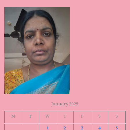
January 2025
M
T
W
T
F
S
S
1
2
3
4
5