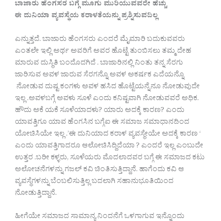
ಬಾಜಾರು ಹೆಂಗಸರ ಬಗ್ಗೆ ಮೂಗು ಮುರಿಯುವವರೇ ಹೆಚ್ಚು
ಈ ದುನಿಯಾ ವ್ಯವಸ್ಥೆಯ ಕರಾಳತೆಯನ್ನು ಪ್ರಶ್ನಿಸುವದಿಲ್ಲ
ಎನ್ನುತ್ತದೆ. ಬಾಜಾರು ಹೆಂಗಸರು ಎಂದರೆ ಮೈಮಾರಿ ಬದುಕುವವರು
ಎಂತಲೇ ಇಲ್ಲಿ ಅರ್ಥ ಅವರಿಗೆ ಅವರ ಹೊಟ್ಟೆ ತುಂಬಿಸಲು ತಮ್ಮ ದೇಹ
ಮಾರುವ ದುಸ್ಥಿತಿ ಬಂದೊದಗಿದೆ . ಬಾಜಾರಿನಲ್ಲಿ ನಿಂತು ತನ್ನ ಸೆರಗು
ಜಾರಿಸುವ ಅವಳ ಜಾರುವ ಸೆರಗನ್ನೊ ಅವಳ ಅಕರ್ಷಕ ಎದೆಯನ್ನೊ
ನೋಡುವ ದುಷ್ಟ ಕಂಗಳು ಅವಳ ಹಸಿದ ಹೊಟ್ಟೆಯನ್ನೆನೂ ನೋಡುವುದೇ
ಇಲ್ಲ .ಅವಳಬಗ್ಗೆ ಅವಳು ಸೂಳೆ ಎಂದು ಕನಿಷ್ಟವಾಗಿ ನೋಡುವವರೆ ಅಧಿಕ.
ಹೌದು ಅಕೆ ಯಕೆ ಸೂಳೆಯಾದಳು? ಯಾರು ಅದಕ್ಕೆ ಕಾರಣ? ಎಂದು
ಯಾವತ್ತಿಗೂ ಯಾವ ಹೆಂಗಸಿನ ಬಗ್ಗೆಐ ಈ ಸಮಾಜ ಸಮಾಧಾನದಿಂದ
ಯೋಚಿಸಿಯೇ ಇಲ್ಲ .’ಈ ದುನಿಯಾದ ಕರಾಳ ವ್ಯವಸ್ಥೇಯೇ ಅದಕ್ಕೆ ಕಾರಣ ‘
ಎಂದು ಯಾವತ್ತಿಗಾದರೂ ಆಲೋಚಿಸಿದ್ದಿದೆಯಾ ? ಎಂದರೆ ಇಲ್ಲ ಎಂಬುದೇ
ಉತ್ತರ .ಬರೀ ಕಳ್ಳರು, ಸೂಳೆಯರು ಮೊದಲಾದವರ ಬಗ್ಗೆ ಈ ಸಮಾಜದ ಕಟು
ಅಲೋಚನೆಗಳನ್ನು ಗಜಲ್ ಕವಿ ಚಿಂತಿಸುತ್ತಿದ್ದಾನೆ. ಹಾಗೆಂದು ಕವಿ ಆ
ವ್ಯವಸ್ಥೆಗಳನ್ನು ಬೆಂಬಲಿಸುತ್ತಿಲ್ಲ ಬದಲಾಗಿ ಸಹಾನುಭೂತಿಯಿಂದ
ನೋಡುತ್ತಿದ್ದಾನೆ.
ಹೀಗೆಯೇ ಸಮಾಜದ ಸಾಮಾನ್ಯ ನಿಂದನೆಗೆ ಒಳಗಾಗುವ ಇನ್ನೊಂದು