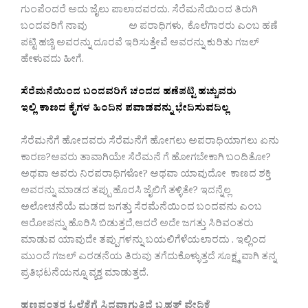
ಗುಂಪೆಂದರೆ ಅದು ಜೈಲು ಪಾಲಾದವರದು. ಸೆರೆಮನೆಯಿಂದ ತಿರುಗಿ
ಬಂದವರಿಗೆ ನಾವು ಅ ಪರಾಧಿಗಳು, ಕೊಲೆಗಾರರು ಎಂಬ ಹಣೆ
ಪಟ್ಟಿ ಹಚ್ಚಿ ಅವರನ್ನು ದೂರವೆ ಇರಿಸುತ್ತೇವೆ ಅವರನ್ನು ಕುರಿತು ಗಜಲ್
ಹೇಳುವದು ಹೀಗೆ.
ಸೆರೆಮನೆಯಿಂದ ಬಂದವರಿಗೆ ಚಂದದ ಹಣೆಪಟ್ಟಿ ಹಚ್ಚುವರು
ಇಲ್ಲಿ ಕಾಣದ ಕೈಗಳ ಹಿಂದಿನ ಪವಾಡವನ್ನು ಭೇದಿಸುವದಿಲ್ಲ
ಸೆರೆಮನೆಗೆ ಹೋದವರು ಸೆರೆಮನೆಗೆ ಹೋಗಲು ಅಪರಾಧಿಯಾಗಲು ಏನು
ಕಾರಣ?ಅವರು ತಾವಾಗಿಯೇ ಸೆರೆಮನೆ ಗೆ ಹೋಗಬೇಕಾಗಿ ಬಂದಿತೋ?
ಅಥವಾ ಅವರು ನಿರಪರಾಧಿಗಳೋ? ಅಥವಾ‌ ಯಾವುದೋ ಕಾಣದ ಶಕ್ತಿ
ಅವರನ್ನು ಮಾಡದ ತಪ್ಪು ಹೊರಸಿ ಜೈಲಿಗೆ ತಳ್ಳಿತೇ? ಇದನ್ನೆಲ್ಲ
ಅಲೋಚನೆಯೆ ಮಡದ ಜಗತ್ತು ಸೆರಮೆನೆಯಿಂದ ಬಂದವನು ಎಂಬ
ಆರೋಪನ್ನು ಹೊರಿಸಿ ಬಿಡುತ್ತದೆ,ಆದರೆ ಅದೇ ಜಗತ್ತು ಸಿರಿವಂತರು
ಮಾಡುವ ಯಾವುದೇ ತಪ್ಪುಗಳನ್ನು ಬಯಲಿಗೆಳೆಯಲಾರದು . ಇಲ್ಲಿಂದ
ಮುಂದೆ ಗಜಲ್ ಎರಡನೆಯ ತಿರುವು ತಗೆದುಕೊಳ್ಳುತ್ತದೆ ಸೂಕ್ಷ್ಮ ವಾಗಿ ತನ್ನ
ಪ್ರತಿಭಟನೆಯನ್ನೂ ವ್ಯಕ್ತ ಮಾಡುತ್ತದೆ.
ಹಣವಂತರ ಓಲೈಕೆಗೆ ಸಿದ್ಧವಾಗುತಿದೆ ಬೃಹತ್ ವೇದಿಕೆ