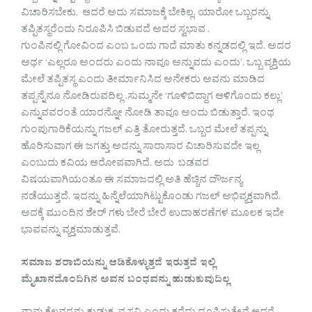
ವಿಚಾರಿಸಬೇಕು. ಆದರೆ ಅದು ಸಮಾಜಕ್ಕೆ ಬೇಕಿಲ್ಲ. ಯಾರೋ ಒಬ್ಬರನ್ನು
ತಪ್ಪಿತಸ್ಥರೆಂದು ನಿರೂಪಿಸಿ ಬಿಡುವದೆ ಅದರ ಸ್ವಭಾವ .
ಗುಂಪಿನಲ್ಲಿ ಗೋವಿಂದ ಎಂಬ ಒಂದು ಗಾದೆ ಮಾತು ಕನ್ನಡದಲ್ಲಿ ಇದೆ. ಅದರ
ಅರ್ಥ ‘ಎಲ್ಲರೂ ಅಂದರು ಎಂದು ನಾವೂ ಅನ್ನುವದು ಎಂದು’. ಒಬ್ಬ ವ್ಯಕ್ತಿಯ
ಮೇಲೆ ತಪ್ಪಿತಸ್ಥ ಎಂದು ತೀರ್ಮಾನಿಸಿದ ಅನೇಕರು ಅವನು ಮಾಡಿದ
ತಪ್ಪನ್ನೆನೂ ನೋಡಿರುವದಿಲ್ಲ .ಸುಮ್ಮನೇ ‘ಗೂಳಿಬಿದ್ದಾಗ ಆಳಿಗೊಂದು ಕಲ್ಲು’
ಎನ್ನುವವರಂತೆ ಯಾರನ್ನೋ ನೋಡಿ ತಾವೂ ಅಂದು ಬಿಡುತ್ತಾರೆ. ಇಂಥ
ಗುಂಪುಗಾರಿಕೆಯನ್ನು ಗಜಲ್ ಎತ್ತಿ ತೋರುತ್ತದೆ. ಒಬ್ಬರ ಮೇಲೆ ತಪ್ಪನ್ನು
ಹೊರಿಸುವಾಗ ಈ ಜಗತ್ತು ಅದನ್ನು ಸಾರಾಸಾರ ವಿಚಾರಿಸುವದೇ ಇಲ್ಲ
ಎಂಬುದು ಕವಿಯ ಆರೋಪವಾಗಿದೆ. ಅದು ಬಡವರ
ವಿಷಯವಾಗಿಯಂತೂ ಈ ಸಮಾಜದಲ್ಲಿ ಅತಿ ಹೆಚ್ಚಿನ ದೌರ್ಜನ್ಯ
ನಡೆಯುತ್ತದೆ. ಇದನ್ನು ಹಿನ್ನೆಲೆಯಾಗಿಟ್ಟುಕೊಂಡು ಗಜಲ್ ಅಭಿವ್ಯಕ್ತವಾಗಿದೆ.
ಅದಕ್ಕೆ ಮುಂದಿನ ಶೇರ್ ಗಳು ಬೇರೆ ಬೇರೆ ಉದಾಹರಣೆಗಳ ಮೂಲಕ ಇದೇ
ಭಾವವನ್ನು ವ್ಯಕ್ತಮಾಡುತ್ತವೆ.
ಸಮಾಜ ಶರಾಬಿಯನ್ನು ಆಡಿಕೊಳ್ಳುತ್ತದೆ ಇರುತ್ತದೆ ಇಲ್ಲಿ
ಮೈಖಾನದೊಂದಿಗಿನ ಅವನ ಬಂಧವನ್ನು ಹುಡುಕುವುದಿಲ್ಲ