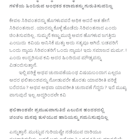
ಗಳಿಕೆಯ ಹಿಂದಿರುವ ಅಂಧಕರ ಕರಾಮತನ್ನು ಗುರುತಿಸುವದಿಲ್ಲ
ಕೇವಲ ಸಿರಿವಂತರನ್ನು ಹೊಗಳುವವರೆ ಅಧಿಕ ಆದರೆ ಆತ ಹೇಗೆ
ಸಿರಿವಂತನಾದ . ಯಾರನ್ನು ಕೊಳ್ಳೆ ಹೊಡೆದು ಸಿರಿವಂತನಾದ ಎಂದು
ಚಿಂತಿಸುವದಿಲ್ಲ . ಸುಮ್ಮನೆ ಕಣ್ಣು ಮುಚ್ಚಿ ಅವನ ಹೊಗಳುವ ಜಗತ್ತಿದು
ಎಂಬುದು ಕವಿಯ ಅನಿಸಿಕೆ ಮತ್ತು ಅದು ಸತ್ಯವೂ ಆಗಿದೆ. ಬಡವರಿಗೆ
ಒಂದು ನ್ಯಾಯ ಸಿರಿವಂತರಿಗೆ ಒಂದು ನ್ಯಾಯ! ಇದು ಸಮಾಜದ ಮರ್ಮ. !
ಎಂದು ಉದ್ಘರಿಸುವ ಕವಿ ಅದರ ಹಿಂದಿರುವ ಮೌಢ್ಯವನ್ನು
ವಿಡಂಬಿಸುತ್ತಾನೆ.
ಇಲ್ಲಿ ಪರಿಕ್ಷೆ ಅಥವ ಚುನಾವಣೆಯಂಥ ವಿಷಯಬಂದಾಗ ಎಲ್ಲರೂ
ಅದರ ಫಲಿತಾಂಶವನ್ನು ನೋಡುವರೇ ಹೊರತು ಯಾವರೀತಿ ಪರಿಕ್ಷೆ
ಬರೆದರೂ ? ಅಥವ ಅಥವಾ ಯಾವರೀತಿ ಚುನಾವಣೆ ಗೆದ್ದರು ? ಇದೆ ಮುಖ್ಯ
ವಾಗುವುದೆ ಇಲ್ಲ .ಅದ್ದರಿಂದಲೇ ಕವಿ
ಫಲಿತಾಂಶವೇ ಪ್ರಮುಖವಾಗುತಿದೆ ಎಲುಬಿನ ಹಂದರದಲ್ಲಿ
ಚಂಚಲ ಮನವು ತುಳಿಯುವ ಹಾದಿಯನ್ನು ಗಮನಿಸುವುದಿಲ್ಲ
ಎನ್ನುತ್ತಾನೆ .ಮುಟ್ಟುವ ಗುರಿಯಷ್ಟೇ ನಡೆಯುವ ದಾರಿಯೂ