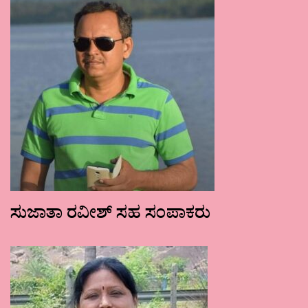
ಸುಜಾತಾ ರವೀಶ್ ಸಹ ಸಂಪಾಕರು