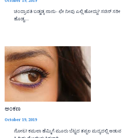
October 19, 2019
ಚಂದ್ರಾವತಿ ಬಡ್ಡಡ್ಕ ನಾನು- ಛೇ ನೀವು ಎಲ್ಲಿ ಹೋದ್ದು? ಸಚಿನ್ ಸರೀ
ಹೊಡ್ದ,…
ಅಂಕಣ
October 19, 2019
ನೋಟ! ಕಮಲಾ ಹೆಮ್ಮಿಗೆ ಮೂರು ಬೆಟ್ಟದ ತಪ್ಪಲ ಮದ್ಯದಲ್ಲಿ ಆಡುವ