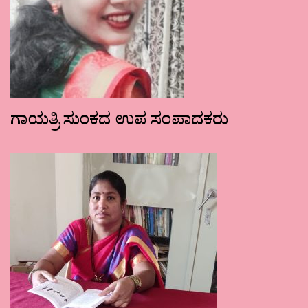
ಗಾಯತ್ರಿ ಸುಂಕದ ಉಪ ಸಂಪಾದಕರು