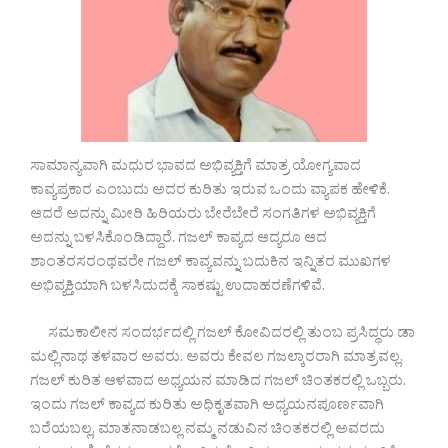
ಸಾಮಾನ್ಯವಾಗಿ ಮಧುರ ಭಾವದ ಅಭಿವ್ಯಕ್ತಿಗೆ ಮಾತ್ರ ಯೋಗ್ಯವಾದ
ಕಾವ್ಯಪ್ರಕಾರ ಎಂಬುದು ಅದರ ಕುರಿತು ಇರುವ ಒಂದು ವ್ಯಾಪಕ ಹೇಳಿಕೆ.
ಆದರೆ ಅದನ್ನು ಮೀರಿ ಹಿರಿಯರು ಬೇರೆಬೇರೆ ಸಂಗತಿಗಳ ಅಭಿವ್ಯಕ್ತಿಗೆ
ಅದನ್ನು ಬಳಸಿಕೊಂಡಿದ್ದಾರೆ. ಗಜಲ್ ಕಾವ್ಯದ ಆದ್ಯರೂ ಆದ
ಶಾಂತರಸರಂಥವರೇ ಗಜಲ್ ಕಾವ್ಯವನ್ನು ಬದುಕಿನ ಇನ್ನಿತರ ಮುಖಗಳ
ಅಭಿವ್ಯಕ್ತಿಯಾಗಿ ಬಳಸಿದುದಕ್ಕೆ ಸಾಕಷ್ಟು ಉದಾಹರಣೆಗಳಿವೆ.
ಸಮಕಾಲೀನ ಸಂದರ್ಭದಲ್ಲಿ ಗಜಲ್ ಕೋವಿದರಲ್ಲಿ ತುಂಬ ಪ್ರಸಿದ್ಧರು ಡಾ
ಮಲ್ಲಿನಾಥ ತಳವಾರ ಅವರು. ಅವರು ಕೇವಲ ಗಜಲ್ಕಾರರಾಗಿ ಮಾತ್ರವಲ್ಲ,
ಗಜಲ್ ಕುರಿತ ಆಳವಾದ ಅಧ್ಯಯನ ಮಾಡಿದ ಗಜಲ್ ಚಿಂತಕರಲ್ಲಿ ಒಬ್ಬರು.
ಇಂದು ಗಜಲ್ ಕಾವ್ಯದ ಕುರಿತು ಅಧಿಕೃತವಾಗಿ ಅಧ್ಯಯನಪೂರ್ಣವಾಗಿ
ಬರೆಯಬಲ್ಲ, ಮಾತನಾಡಬಲ್ಲ ನಮ್ಮ ನಡುವಿನ ಚಿಂತಕರಲ್ಲಿ ಅವರದು