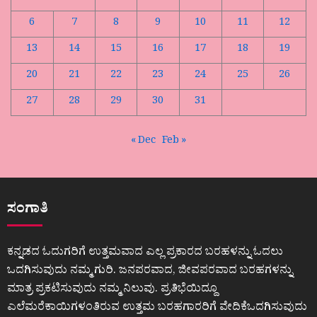
6
7
8
9
10
11
12
13
14
15
16
17
18
19
20
21
22
23
24
25
26
27
28
29
30
31
« Dec
Feb »
ಸಂಗಾತಿ
ಕನ್ನಡದ ಓದುಗರಿಗೆ ಉತ್ತಮವಾದ ಎಲ್ಲ ಪ್ರಕಾರದ ಬರಹಳನ್ನು ಓದಲು
ಒದಗಿಸುವುದು ನಮ್ಮ ಗುರಿ. ಜನಪರವಾದ, ಜೀವಪರವಾದ ಬರಹಗಳನ್ನು
ಮಾತ್ರ ಪ್ರಕಟಿಸುವುದು ನಮ್ಮ ನಿಲುವು. ಪ್ರತಿಭೆಯಿದ್ದೂ
ಎಲೆಮರೆಕಾಯಿಗಳಂತಿರುವ ಉತ್ತಮ ಬರಹಗಾರರಿಗೆ ವೇದಿಕೆಒದಗಿಸುವುದು