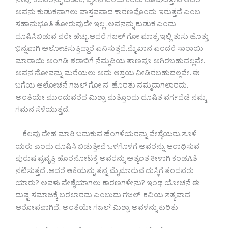
ನಾವು ಕೆಲವರನ್ನು ಕುಡುಕ, ವ್ಯಸನಿ ಎಂದು ಕರೆದು ದೂಷಿಸುತ್ತೇವೆ ಆದರೆ
ಅವನು ಕುಡುಕನಾಗಲು ವಾಸ್ತವವಾದ ಕಾರಣವೊಂದು ಇರುತ್ತದೆ ಎಂಬ
ಸಹಾನುಭೂತಿ ತೋರುವುದೇ ಇಲ್ಲ .ಅವನನ್ನು ಕುಡುಕ ಎಂದು
ದೂಷಿಸಿಬಿಡುವ ವರೇ ಹೆಚ್ಚು.ಆದರೆ ಗಜಲ್ ಗೋ ಮಾತ್ರ ಇಲ್ಲಿ ತುಸು ಹೊತ್ತು
ಭಿನ್ನವಾಗಿ ಅಲೋಚಿಸುತ್ತಿದ್ದಾರೆ ಎನಿಸುತ್ತದೆ.ಮೈಖಾನ ಎಂದರೆ ಸಾರಾಯಿ
ಮಾರಾಯಿ ಅಂಗಡಿ ಶರಾಬಿಗೆ ನೆಮ್ಮದಿಯ ತಾಣವೂ ಅಗಿರಬಹುದಲ್ಲವೇ.
ಅವನ ನೋವನ್ನು ಮರೆಯಲು ಅದು ಆಶ್ರಯ ನೀಡಿರಬಹುದಲ್ಲವೇ. ಈ
ಬಗೆಯ ಆಲೋಚನೆ ಗಜಲ್ ಗೋ ನ ಹೊರತು ನಮ್ಮದಾಗಲಾರದು.
ಅಂತೆಯೇ ಮುಂದುವರೆದ ಮಿಶ್ರಾ ಮತ್ತೊಂದು ದೂಷಿತ ವರ್ಗದೆಡೆ ನಮ್ಮ
ಗಮನ ಸೆಳೆಯುತ್ತದೆ.
ಕೆಲವು ದೇಹ ಮಾರಿ ಬದುಕುವ ಹೆಂಗಳೆಯರನ್ನು ವೇಶ್ಯೆಯರು,ಸೂಳೆ
ಯರು ಎಂದು ದೂಷಿಸಿ ಬಿಡುತ್ತೇವೆ ಒಳಗೊಳಗೆ ಅವರನ್ನು ಆರಾಧಿಸುವ
ಪುರುಷ ಪ್ರವೃತ್ತಿ ಹೊರನೋಟಕ್ಕೆ ಅವರನ್ನು ಅತ್ಯಂತ ಕೀಳಾಗಿ ಕಂಡAತೆ
ನಟಿಸುತ್ತದೆ .ಆದರೆ ಆಕೆಯನ್ನು ತನ್ನ ಮೈಮಾರುವ ದುಸ್ಥಿಗೆ ತಂದವರು
ಯಾರು? ಅವಳು ವೇಶ್ಯೆಯಾಗಲು ಕಾರಣಗಳೇನು? ಇಂಥ ಯೋಚನೆ ಈ
ದುಷ್ಟ ಸಮಾಜಕ್ಕೆ ಬರಲಾರದು ಎಂಬುದು ಗಜಲ್ ಕವಿಯ ಸತ್ಯವಾದ
ಆರೋಪವಾಗಿದೆ. ಅಂತೆಯೇ ಗಜಲ್ ಮಿಶ್ರಾ ಅವಳನ್ನು ಕುರಿತು