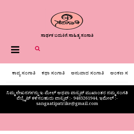
ಸಾರ್ಥಕ ಬದುಕಿಗೆ ಸಾಹಿತ್ಯ ಸಂಗಾತಿ
Menu
ಕಾವ್ಯ ಸಂಗಾತಿ
ಕಥಾ ಸಂಗಾತಿ
ಅನುವಾದ ಸಂಗಾತಿ
ಅಂಕಣ ಸಂಗಾ
ನಿಮ್ಮ ಲೇಖನಗಳನ್ನು ಇ-ಮೇಲ್ ಅಥವಾ ವಾಟ್ಸಪ್ ಮುಖಾಂತರ ನಮ್ಮ ಸಂಗತಿ
ವೆಬ್ಸೈಟ್ ಕಳಿಸಬಹುದು ವಾಟ್ಸಪ್‌ :- 9483261944, ಇಮೇಲ್ :-
sangaatipatrike@gmail.com