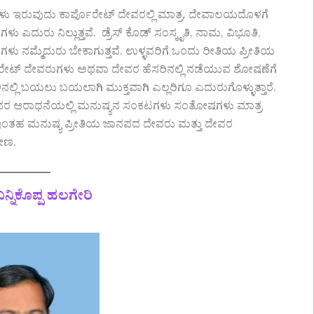
ಗಳು ಇರುವುದು ಕಾರ್ಪೊರೇಟ್ ದೇವರಲ್ಲಿ ಮಾತ್ರ. ದೇವಾಲಯದೊಳಗೆ
ುರು ನಿಲ್ಲುತ್ತವೆ. ಡ್ರೆಸ್ ಕೊಡ್ ಸಂಸ್ಕೃತಿ, ನಾಮ, ವಿಭೂತಿ,
ಳು ನಮ್ಮೆದುರು ಬೇಕಾಗುತ್ತವೆ. ಉಳ್ಳವರಿಗೆ ಒಂದು ರೀತಿಯ ಪ್ರೀತಿಯ
ರ್ಪೊರೇಟ್ ದೇವರುಗಳು ಅಥವಾ ದೇವರ ಹೆಸರಿನಲ್ಲಿ ನಡೆಯುವ ಶೋಷಣೆಗೆ
ಲಿ ಬಯಲು ಬಯಲಾಗಿ ಮುಕ್ತವಾಗಿ ಎಲ್ಲರಿಗೂ ಎದುರುಗೊಳ್ಳುತ್ತಾರೆ.
ವರ ಆರಾಧನೆಯಲ್ಲಿ ಮನುಷ್ಯನ ಸಂಕಟಗಳು ಸಂತೋಷಗಳು ಮಾತ್ರ
..! ಇಂತಹ ಮನುಷ್ಯ ಪ್ರೀತಿಯ ಜಾನಪದ ದೇವರು ಮತ್ತು ದೇವರ
ೋಣ.
ನ್ನಿಕೊಪ್ಪ ಹಲಗೇರಿ