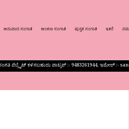
ಅನುವಾದ ಸಂಗಾತಿ
ಅಂಕಣ ಸಂಗಾತಿ
ಪುಸ್ತಕ ಸಂಗಾತಿ
ಇತರೆ
ನಮ್ಮ
ಂಗತಿ ವೆಬ್ಸೈಟ್ ಕಳಿಸಬಹುದು ವಾಟ್ಸಪ್‌ :- 9483261944, ಇಮೇಲ್ :-