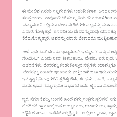
ಈ ಮೇಲಿನ ಎರಡು ಸನ್ನಿವೇಶಗಳು ಬಹುತೇಕವಾಗಿ ಹಿಂದಿನಿಂದ
ಸಂಪ್ರದಾಯ. ಕಾರ್ಪೊರೇಟ್ ಸಂಸ್ಕೃತಿಯ ದೇವರುಗಳಿಗಿಂತ ನಮ್ಮ
ನಮ್ಮ ನೋವಿನಲ್ಲಿಯೂ ಬೇಕು ಬೇಡಿಕೆಗಳು ಎಲ್ಲವನ್ನು ಮು
ಎದುರುಗೊಳ್ಳುತ್ತಾರೆ. ಜನಪದೀಯ ದೇವರನ್ನು ನಾವು ಯಾವತ್ತೂ ಬಂ
ತೆರೆದುಕೊಳ್ಳುತ್ತಾರೆ. ಅವರನ್ನು ಯಾರು ಬೇಕಾದರೂ ಮುಟ್ಟ
ಅರೆ ಇದೇನು..? ದೇವರು ಇದ್ದಾನೋ..? ಇಲ್ವೋ…? ಎನ್ನುವ ಆಸ್ತಿಕ 
ಸರಿಯೇ..? ಎಂದು ನೀವು ಕೇಳಬಹುದು. ದೇವರು ಇರುವುದು ಬ
ಆಚರಣೆಗಳು, ದೇವರನ್ನು ಕಂಡುಕೊಳ್ಳುವ ಸತ್ಯಗಳು ಯಾವತ್ತಿಗೂ 
ದೇವರನ್ನು ನಂಬದೇ ಇರುವವರು ನಾಸ್ತಿಕರಾಗಿಯೂ ಇರಬಹುದು. 
ಇನ್ನೊಬ್ಬರ ನೋವುಗಳಿಗೆ ಪ್ರತಿಸ್ಪಂದಿಸಿ, ಪರಧರ್ಮ, ಜಾತಿ, ಎಲ್ಲವನ
ಮನೋಭಾವ ನಮ್ಮ ಗ್ರಾಮೀಣ ಭಾಗದ ಜನರ ಹೃದಯ ವಿಶಾಲತೆ
ಜ್ವರ, ನೆಗಡಿ ಕೆಮ್ಮು ಬಂದರೆ ಹಿಂದೆ ನಮ್ಮ ಸುತ್ತಮುತ್ತಲಿನಲ್ಲಿ ಸಿ
ಹೆದರಿದರೆ ಗ್ರಾಮದಲ್ಲಿರುವ ಅಯ್ಯನವರು, ಆಚಾರ್ಯರು, ಸ್ವಾಮ
ಕಟ್ಟಿಸಿ ಲೋಬಾನ ಹಾಕಿಸಿಕೊಳ್ಳುತ್ತಿದ್ದರು. ಅಲ್ಲಿ ಅಲ್ಲಾಸಾಬ, 