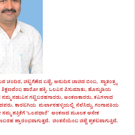
ಚಂದಿರ, ಚಿಟ್ಟಗೆಣೆದ ಬಟ್ಟೆ, ಅನುದಿನ ಚಾಚಿದ ಬಿಂಬ, ಸ್ವಾತಂತ್ರ್ಯ
ಶಿಕ್ಷಣವೆಂಬ ಹಾರೋ ಹಕ್ಕಿ, ಒಲವಿನ ಪಿಸುಮಾತು, ಹೊನ್ನುಡಿಯ
ಕಟಿಸಿರುವ ನಮ್ಮ ನಡುವಿನ ಗಟ್ಟಿಬರಹಗಾರರು, ಅಂಕಣಕಾರರು, ಕವಿಗಳಾದ
ರಾಮದವರು. ಕಾರಟಗಿಯ ಮರ್ಲಾನಹಳ್ಳಿಯಲ್ಲಿ ನೆಲೆಸಿದ್ದು, ಗಂಗಾವತಿಯ
ಗಲೇ ನಮ್ಮ ಪತ್ರಿಕೆಗೆ ‘ಒಲವಧಾರೆ’ ಅಂಕಣದ ಮೂಲಕ ಅನೇಕ
ರಹ ಪ್ರಾರಂಭವಾಗುತ್ತದೆ. ಚಿಂತನೆಯೆಂಬ ಚಿಟ್ಟೆ ಪ್ರಕಟವಾಗುತ್ತಿದೆ.