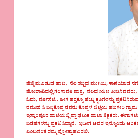
ಹೆಜ್ಜೆ ಮೂಡುದ ಹಾದಿ, ನೆಲ ತಬ್ಬಿದ ಮುಗಿಲು, ಕಾಣೆಯಾದ ನಗುವ 
ಹೋರಾಟದಲ್ಲಿ ಗಂಗಾವತಿ ಪಾತ್ರ, ನೆಲದ ಋಣ ತೀರಿಸಿದವರು, 
ಓದು, ವರ್ತಿಸೆಲೆ.. ಹೀಗೆ ಹತ್ತಕ್ಕೂ ಹೆಚ್ಚು ಕೃತಿಗಳನ್ನು ಪ್ರ
ರಮೇಶ ಸಿ ಬನ್ನಿಕೊಪ್ಪ ರವರು ಕೊಪ್ಪಳ ಜಿಲ್ಲೆಯ ಹಲಗೇರಿ ಗ್
ಇಸ್ಲಾಂಪೂರ ಶಾಲೆಯಲ್ಲಿ ಪ್ರಾಥಮಿಕ ಶಾಲಾ ಶಿಕ್ಷಕರು. ಈಗಾ
ಬರಹಗಳನ್ನು ಪ್ರಕಟಿಸಿದ್ದಾರೆ. ಇದೀಗ ಅವರ ಇನ್ನೊಂದು ಅಂಕಣಬ
ಎಂದಿನಂತೆ ತಮ್ಮ ಪ್ರೋತ್ಸಾಹವಿರಲಿ.