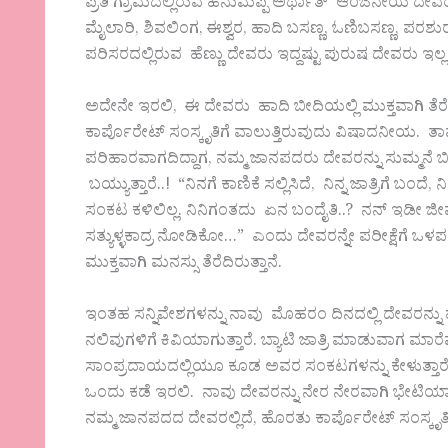
ಪ್ರತಿ ಗ್ರಾಮದಲ್ಲಿರುವ ಹನುಮಪ್ಪ ಅರ್ಥಾತ್ ಆಂಜನೇಯ ದೇವರು
ಮೈಲಾರಿ, ಶಿವಲಿಂಗ, ಈಶ್ವರ, ಹಾದಿ ಬಸಣ್ಣ, ಓಣಿಬಸಣ್ಣ, ಪರ
ಪರಿಸರದಲ್ಲಿರುವ ಹೆಣ್ಣು ದೇವರು ಇದ್ದಷ್ಟು ಪುರುಷ ದೇವರು ಇಲ
ಅದೇನೇ ಇರಲಿ, ಈ ದೇವರು ಹಾದಿ ಬೀದಿಯಲ್ಲಿ ಮುಕ್ತವಾಗಿ ತೆರೆ
ಕಾರ್ಪೊರೇಟ್ ಸಂಸ್ಕೃತಿಗೆ ವಾಲುತ್ತಿರುವುದು ವಿಷಾದನೀಯ. 
ಪರಿಹಾರವಾಗದಿದ್ದಾಗ, ನಮ್ಮ ಜಾನಪದರು ದೇವರನ್ನು ಸುಮ್ಮನೆ 
ಬಯ್ಯುತ್ತಾರೆ..! “ನಿನಗೆ ಕಾಣಿಕೆ ಸಲ್ಲಿಸಿದೆ, ನಿನ್ನ ಜಾತ್ರಿಗೆ ಬಂದೆ, 
ಸಂಕಟ ಕಳಿಲಿಲ್ಲ. ನಿನಿಗಂತದು ಏನ ಬಂದೈತಿ..? ನನ್ ಇಡೀ ಜೀವ 
ಸತ್ಯುಳ್ಳಕಾದ್ರ ನೋಡಿಕೋ…” ಎಂದು ದೇವರನ್ನೇ ಪರೀಕ್ಷೆಗೆ ಒಳಪ
ಮುಕ್ತವಾಗಿ ಮನಸ್ಸು ತೆರೆದಿರುತ್ತಾನೆ.
ಇಂತಹ ಸನ್ನಿವೇಶಗಳನ್ನು ನಾವು ಮೊಹರಂ ದಿನದಲ್ಲಿ ದೇವರನ್ನ
ನಲಿವುಗಳಿಗೆ ಕಿವಿಯಾಗುತ್ತಾರೆ. ಬ್ಯಾಟಿ ಜಾತ್ರಿ ಮಾಡುವಾಗ ಮಾ
ಸಾಂಪ್ರದಾಯದಲ್ಲಿಯೂ ಕೂಡ ಅವರ ಸಂಕಟಗಳನ್ನು ಕೇಳುತ್ತಾರೆ. 
ಒಂದು ಕಡೆ ಇರಲಿ. ನಾವು ದೇವರನ್ನು ನೇರ ನೇರವಾಗಿ ಭೇಟಿಯ
ನಮ್ಮ ಜಾನಪದದ ದೇವರಲ್ಲಿದೆ, ಹೊರತು ಕಾರ್ಪೊರೇಟ್ ಸಂಸ್ಕ