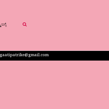
 ಬಗ್ಗೆ
 sangaatipatrike@gmail.com