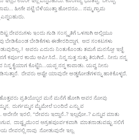
 ಇಲ್ಲದ ಊರೇ ಇಲ್ಲ ಎನ್ನಬಹುದು. ಕೊರಗಜ್ಜ, ಭೂತಪ್ಪ, ಬೀರಪ್ಪ,
ಶುರಾಮ… ಹೀಗೇ ಪಟ್ಟಿ ಬೆಳೆಯುತ್ತಾ ಹೋದರೂ… ನಮ್ಮ ಗ್ರಾಮ
್ಲ ಎನ್ನಬಹುದು.
ದಿಟ್ಟ ದೇವರುಗಳು ಇಂದು ಗುಡಿ ಸಂಸ್ಕೃತಿಗೆ ಒಳಗಾಗಿ ಅಲ್ಲಿಯೂ
ತಾವು ಬೇಡಿಕೊಂಡ ಬೇಡಿಕೆಗಳು ಈಡೇರದಿದ್ದಾಗ, ಆದ ಸಂಕಟಗಳು
ಬಿಡುವುದಿಲ್ಲ..! ಅವರು ಎದುರು ನಿಂತುಕೊಂಡು ತಮಗೆ ಮನಸ್ಸೋ ಇಚ್ಛೆ
ನಿನಗೆ ಕರ್ಪೂರ ಕಾಯಿ ಅರ್ಪಿಸಿದೆ.. ನಿನ್ನ ಸುತ್ತ ಸುತ್ತು ತಿರುಗಿದೆ.. ನೀನು ನನ್ನ
ನಿನ್ನ ಕೈಯಾಗ ಕೊಟ್ಟಿನಿ…ಯಪ್ಪ ನನ್ನ ಕಾಪಾಡು. ಯವ್ವ ನೀನು
ಡಿಸುತ್ತಾರೆ. ದೇವರು ಅಷ್ಟೇ ಯಾವುದೇ ಅಡ್ಡಗೋಡೆಗಳನ್ನು ಹಾಕಿಕೊಳ್ಳದೆ,
ು ಹೊತ್ತವರು ಪ್ರತಿಯೊಬ್ಬರ ಮನೆ ಮನೆಗೆ ಹೋಗಿ ಅವರ ನೋವು
ರೆಮ್ಮನ, ದುರ್ಗಮ್ಮನ ಮೈಮೇಲೆ ಬಂದಿದೆ ಎನ್ನು ವ
ಅದೇನೇ ಇರಲಿ, “ದೇವರು ಇದ್ದಾನೆ..? ಇಲ್ಲವೋ..? ಎನ್ನುವ ಮಾತು
ಾಗುವ, ದಾಷ್ಟ್ಯಯಿಂದ ಆಗ್ರಹಪೂರ್ವಕವಾಗಿ ಮಾತನಾಡುವಷ್ಟು ಸಲಿಗೆ
ೃತಿಯ ದೇವರಲ್ಲಿ ನಾವು ನೋಡುವುದೇ ಇಲ್ಲ.