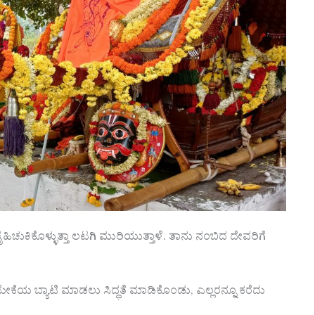
ೈಹಿಚುಕಿಕೊಳ್ಳುತ್ತಾ ಲಟಗಿ ಮುರಿಯುತ್ತಾಳೆ. ತಾನು ನಂಬಿದ ದೇವರಿಗೆ
ೆ ಮೇಕೆಯ ಬ್ಯಾಟಿ ಮಾಡಲು ಸಿದ್ಧತೆ ಮಾಡಿಕೊಂಡು, ಎಲ್ಲರನ್ನೂ ಕರೆದು