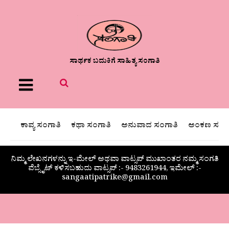
ಸಾರ್ಥಕ ಬದುಕಿಗೆ ಸಾಹಿತ್ಯ ಸಂಗಾತಿ
Menu
ಕಾವ್ಯ ಸಂಗಾತಿ
ಕಥಾ ಸಂಗಾತಿ
ಅನುವಾದ ಸಂಗಾತಿ
ಅಂಕಣ ಸಂಗಾ
ನಿಮ್ಮ ಲೇಖನಗಳನ್ನು ಇ-ಮೇಲ್ ಅಥವಾ ವಾಟ್ಸಪ್ ಮುಖಾಂತರ ನಮ್ಮ ಸಂಗತಿ
ವೆಬ್ಸೈಟ್ ಕಳಿಸಬಹುದು ವಾಟ್ಸಪ್‌ :- 9483261944, ಇಮೇಲ್ :-
sangaatipatrike@gmail.com