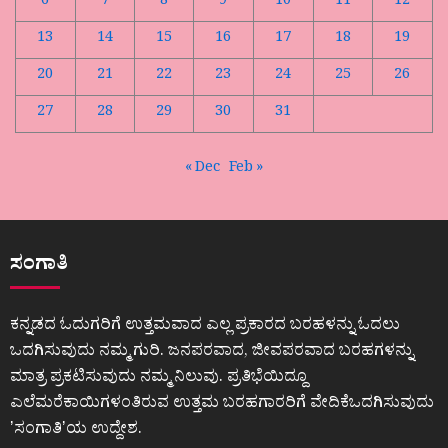
6
7
8
9
10
11
12
13
14
15
16
17
18
19
20
21
22
23
24
25
26
27
28
29
30
31
« Dec
Feb »
ಸಂಗಾತಿ
ಕನ್ನಡದ ಓದುಗರಿಗೆ ಉತ್ತಮವಾದ ಎಲ್ಲ ಪ್ರಕಾರದ ಬರಹಳನ್ನು ಓದಲು
ಒದಗಿಸುವುದು ನಮ್ಮ ಗುರಿ. ಜನಪರವಾದ, ಜೀವಪರವಾದ ಬರಹಗಳನ್ನು
ಮಾತ್ರ ಪ್ರಕಟಿಸುವುದು ನಮ್ಮ ನಿಲುವು. ಪ್ರತಿಭೆಯಿದ್ದೂ
ಎಲೆಮರೆಕಾಯಿಗಳಂತಿರುವ ಉತ್ತಮ ಬರಹಗಾರರಿಗೆ ವೇದಿಕೆಒದಗಿಸುವುದು
ʼಸಂಗಾತಿʼಯ ಉದ್ದೇಶ.