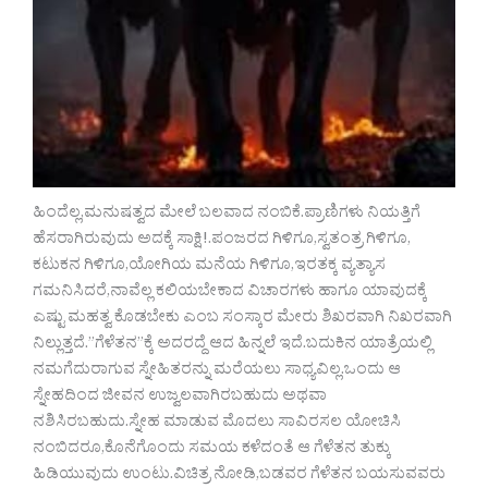
ಹಿಂದೆಲ್ಲ,ಮನುಷತ್ವದ ಮೇಲೆ ಬಲವಾದ ನಂಬಿಕೆ.ಪ್ರಾಣಿಗಳು ನಿಯತ್ತಿಗೆ
ಹೆಸರಾಗಿರುವುದು ಅದಕ್ಕೆ ಸಾಕ್ಷಿ!.ಪಂಜರದ ಗಿಳಿಗೂ,ಸ್ವತಂತ್ರ ಗಿಳಿಗೂ,
ಕಟುಕನ ಗಿಳಿಗೂ,ಯೋಗಿಯ ಮನೆಯ ಗಿಳಿಗೂ,ಇರತಕ್ಕ ವ್ಯತ್ಯಾಸ
ಗಮನಿಸಿದರೆ,ನಾವೆಲ್ಲ ಕಲಿಯಬೇಕಾದ ವಿಚಾರಗಳು ಹಾಗೂ ಯಾವುದಕ್ಕೆ
ಎಷ್ಟು ಮಹತ್ವ ಕೊಡಬೇಕು ಎಂಬ ಸಂಸ್ಕಾರ ಮೇರು ಶಿಖರವಾಗಿ ನಿಖರವಾಗಿ
ನಿಲ್ಲುತ್ತದೆ.”ಗೆಳೆತನ”ಕ್ಕೆ ಅದರದ್ದೆ ಆದ ಹಿನ್ನಲೆ ಇದೆ.ಬದುಕಿನ ಯಾತ್ರೆಯಲ್ಲಿ
ನಮಗೆದುರಾಗುವ ಸ್ನೇಹಿತರನ್ನು ಮರೆಯಲು‌ ಸಾಧ್ಯವಿಲ್ಲ.ಒಂದು ಆ
ಸ್ನೇಹದಿಂದ ಜೀವನ ಉಜ್ವಲವಾಗಿರಬಹುದು ಅಥವಾ
ನಶಿಸಿರಬಹುದು.ಸ್ನೇಹ ಮಾಡುವ ಮೊದಲು ಸಾವಿರಸಲ ಯೋಚಿಸಿ
ನಂಬಿದರೂ,ಕೊನೆಗೊಂದು ಸಮಯ ಕಳೆದಂತೆ ಆ ಗೆಳೆತನ ತುಕ್ಕು
ಹಿಡಿಯುವುದು ಉಂಟು.ವಿಚಿತ್ರ ನೋಡಿ,ಬಡವರ ಗೆಳೆತನ ಬಯಸುವವರು