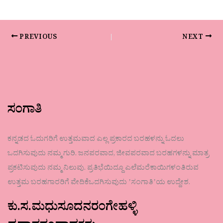
PREVIOUS
NEXT
ಸಂಗಾತಿ
ಕನ್ನಡದ ಓದುಗರಿಗೆ ಉತ್ತಮವಾದ ಎಲ್ಲ ಪ್ರಕಾರದ ಬರಹಳನ್ನು ಓದಲು
ಒದಗಿಸುವುದು ನಮ್ಮ ಗುರಿ. ಜನಪರವಾದ, ಜೀವಪರವಾದ ಬರಹಗಳನ್ನು ಮಾತ್ರ
ಪ್ರಕಟಿಸುವುದು ನಮ್ಮ ನಿಲುವು. ಪ್ರತಿಭೆಯಿದ್ದೂ ಎಲೆಮರೆಕಾಯಿಗಳಂತಿರುವ
ಉತ್ತಮ ಬರಹಗಾರರಿಗೆ ವೇದಿಕೆಒದಗಿಸುವುದು ʼಸಂಗಾತಿʼಯ ಉದ್ದೇಶ.
ಕು.ಸ.ಮಧುಸೂದನರಂಗೇಹಳ್ಳಿ