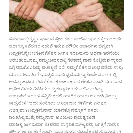
ಸಮಾಜದಲ್ಲಿ ಕೃಷ್ಣ ಸುಧಾಮರ ಸ್ನೇಹ,ಕರ್ಣ ದುರ್ಯೋಧನನ ಸ್ನೇಹದ ಚರ್ಚೆ
ಆದಾಗ್ಯೂ ಇವೆರಡರ ನಡುವೆ ಇರುವ ಮೌಲಿಕ ಆಧಾರಗಳು ಭಿನ್ನವಾಗಿ
ನಿಲ್ಲುತ್ತವೆ.ನೈಜ ಜಗತ್ತಿನ ಗೆಳೆತನ ಹೀಗೂ ಇರಬಹುದು ಅಥವಾ ಇರದೆಯು
ಇರಬಹುದು.ನಮ್ಮ ನಮ್ಮ ಜೀವನದಲ್ಲಿ ಗೆಳತನಕ್ಕೆ ನಾವು ಕೊಟ್ಟಿರುವ ಸ್ಥಾನದ
ಬಗ್ಗೆ ನಮಗೊಂದಿಷ್ಟು ಪರಿಕಲ್ಪನೆ ಇದೆ. ನಮ್ಮ ಗೆಳೆತನದ ಲಾಭ ಪಡೆದು ನಾವು
ಯಾವಾಗಲೂ ಹೀಗೆ ಇರುತ್ತಿವಿ ಎಂಬ ಭ್ರಮೆಯನ್ನು ಕೆಲವೇ ವರ್ಷಗಳಲ್ಲಿ
ಅದನ್ನು ಹುಸಿಯಾಗಿಸಿ ಗೆಳೆತನಕ್ಕೆ ಅಹಂಕಾರದ ಲೇಪನ ಮಾಡಿ ದೂರವಾದ
ಅನೇಕ ಗೆಳಯ ಗೆಳತಿಯರನ್ನು ಕಣ್ಣಾರೆ ಕಂಡು ಮೌನವಾಗಿದ್ದು
ಕಣ್ಮುಂದಿದೆ.ಇಂತಹ ಸನ್ನಿವೇಶದಲ್ಲಿ ಯಾರಿಗೆ ಯಾರು ಆಸರಾಗಿ ನಿಲ್ಲಲ್ಲು
ಸಾಧ್ಯ ಹೇಳಿ? ಭಯ,ಸಂಕೋಚ,ಅಸಹಾಯಕ ಗಳಿಗೆಗಳು ಎಲ್ಲವೂ
ವಿಚಿತ್ರವಾಗಿ ನಿಲ್ಲುತ್ತವೆ.ನಾವು ಯಾವತ್ತೂ ನಮ್ಮೊಳಗೆ ಇಳಿದು
ಚಿಂತಿಸಿಲ್ಲ.ಮತ್ತು ನಮ್ಮ ನಾವು ಅರಿಯಲು ಪ್ರಯತ್ನ ಕೂಡ
ಮಾಡಿಲ್ಲ.ಹೀಗಿರುವಾಗ ಜೀವನದ ವಾಸ್ತವಿಕ ಮೌಲ್ಯವನ್ನು ಜಗತ್ತಿಗೆ ಸಾರುವ
ಫಕೀರ್ ಆಗಲು ಹೇಗೆ ಸಾಧ್ಯ? ಸಾಧು ಸಂತರ ನಡುವೆ ಕಪಟ ಸನ್ಯಾಸಿಯಾಗಿ