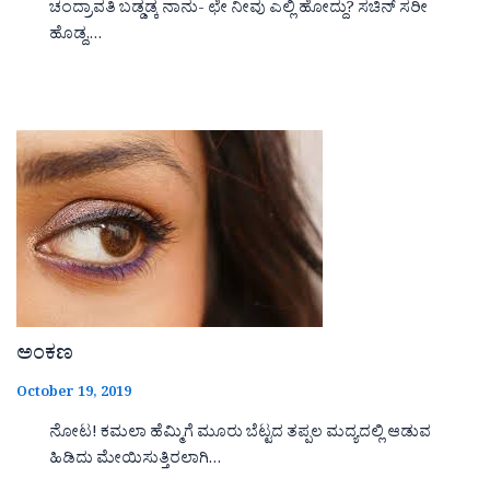
ಚಂದ್ರಾವತಿ ಬಡ್ಡಡ್ಕ ನಾನು- ಛೇ ನೀವು ಎಲ್ಲಿ ಹೋದ್ದು? ಸಚಿನ್ ಸರೀ
ಹೊಡ್ದ,…
ಅಂಕಣ
October 19, 2019
ನೋಟ! ಕಮಲಾ ಹೆಮ್ಮಿಗೆ ಮೂರು ಬೆಟ್ಟದ ತಪ್ಪಲ ಮದ್ಯದಲ್ಲಿ ಆಡುವ
ಹಿಡಿದು ಮೇಯಿಸುತ್ತಿರಲಾಗಿ…