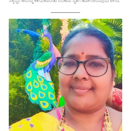
ಸಿಕ್ಕಿದ್ದರೆ ಅದನ್ನು ಕಳೆದುಕೊಂಡು ನರಳುವ ಸ್ಥಿತಿಗೆ ಹೋಗದಿರುವುದು ಲೇಸು.