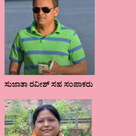
ಸುಜಾತಾ ರವೀಶ್ ಸಹ ಸಂಪಾಕರು