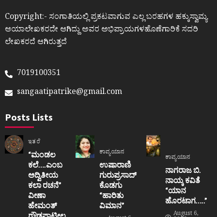
Copyright:- ಸಂಗಾತಿಯಲ್ಲಿ ಪ್ರಕಟವಾಗುವ ಎಲ್ಲ ಬರಹಗಳ ಹಕ್ಕುಸ್ವಾಮ್ಯ
ಆಯಾಲೇಖಕರದೇ ಆಗಿದ್ದು ಅವರ ಅಭಿಪ್ರಾಯಗಳಹೊಣೆಗಾರಿಕೆ ಸದರಿ
ಲೇಖಕರದೆ ಆಗಿರುತ್ತದೆ
7019100351
sangaatipatrike@gmail.com
Posts Lists
ಇತರೆ
ಕಾವ್ಯಯಾನ
“ಮಂಡಲ
ಕಾವ್ಯಯಾನ
ಕಲೆ….ಎಂಬ
ಉಷಾರಾಣಿ
ನಾಗರಾಜ ಬಿ.
ಅದ್ವಿತೀಯ
ಗುರುಪ್ರಸಾದ್
ನಾಯ್ಕ ಕವಿತೆ
ಕಲಾ ರಚನೆ”‌
ಕೊಡಗು
“ಯಾನ
ವೀಣಾ
“ಹಾರಿತು
ಹೊರಟಾಗ…..”
ಹೇಮಂತ್‌
ವಿಮಾನ”
August 6,
ಗೌಡಪಾಟೀಲ