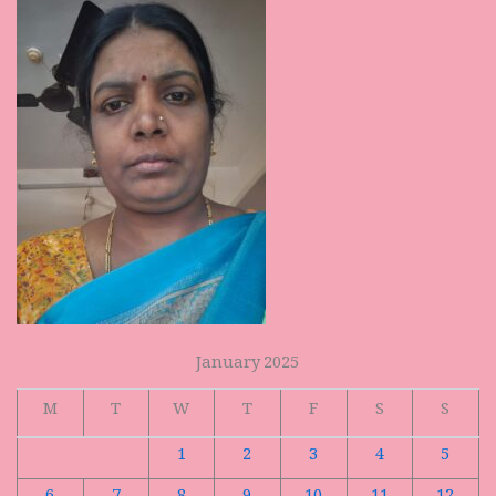
January 2025
M
T
W
T
F
S
S
1
2
3
4
5