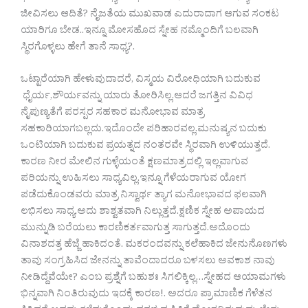
ಜೀವಿಸಲು ಆದಿತೆ? ನೈಜತೆಯ ಮುಖವಾಡ ಎದುರಾದಾಗ ಆಗುವ ಸಂಕಟ
ಯಾರಿಗೂ ಬೇಡ..ಇನ್ನೂ ಮೋಸಹೊದ ಸ್ನೇಹ ನಮ್ಮೊಂದಿಗೆ ಬಲವಾಗಿ
ಸ್ಥಿರಗೊಳ್ಳಲು ಹೇಗೆ ತಾನೆ ಸಾಧ್ಯ?.
ಒಟ್ಟಾರೆಯಾಗಿ ಹೇಳುವುದಾದರೆ, ವಿಸ್ಮಯ ವಿರೋಧಿಯಾಗಿ ಬದುಕುವ‌
ಧೈರ್ಯ,ಶೌರ್ಯವನ್ನು ಯಾರು ತೋರಿಸಿಲ್ಲ.ಆದರೆ ಜಗತ್ತಿನ ವಿವಿಧ
ನೈಪುಣ್ಯತೆಗೆ ಪರಸ್ಪರ ಸಹಕಾರ ಮನೋಭಾವ ಮಾತ್ರ
ಸಹಕಾರಿಯಾಗಬಲ್ಲದು.ಇದೊಂದೇ ಪರಿಹಾರವಲ್ಲ.ಮನುಷ್ಯನ ಬದುಕು
ಒಂಟಿಯಾಗಿ ಬದುಕುವ ಪ್ರಯತ್ನದ ನಂತರವೇ ಸ್ಥಿರವಾಗಿ ಉಳಿಯುತ್ತದೆ.
ಕಾರಣ ನೀರ ಮೇಲಿನ ಗುಳ್ಳೆಯಂತೆ ಕ್ಷಣಮಾತ್ರದಲ್ಲಿ ಇಲ್ಲವಾಗುವ
ಪರಿಯನ್ನು ಉಹಿಸಲು ಸಾಧ್ಯವಿಲ್ಲ.ಇನ್ನೂ ಗೆಳೆಯರಾಗುವ ಯೋಗ
ಪಡೆದುಕೊಂಡವರು ಮಾತ್ರ ನಿಸ್ವಾರ್ಥ ತ್ಯಾಗ ಮನೋಭಾವದ ಫಲವಾಗಿ
ಲಭಿಸಲು ಸಾಧ್ಯ.ಅದು ಶಾಶ್ವತವಾಗಿ ನಿಲ್ಲುತ್ತದೆ.ಕ್ಷಣಿಕ ಸ್ನೇಹ ಅಪಾಯದ
ಮುನ್ನುಡಿ ಬರೆಯಲು ಕಾರಣಿಕರ್ತವಾಗುತ್ತ ಸಾಗುತ್ತದೆ.ಅದೊಂದು
ವಿನಾಶದತ್ತ ಹೆಜ್ಜೆ ಹಾಕಿದಂತೆ. ಮಕರಂದವನ್ನು ಕಲೆಹಾಕಿದ ಜೇನುನೊಣಗಳು
ತಾವು ಸಂಗ್ರಹಿಸಿದ ಜೇನನ್ನು ತಾವೆಂದಾದರೂ ಬಳಸಲು ಅವಕಾಶ ನಾವು
ನೀಡಿದ್ದೆವೆಯೇ? ಎಂಬ ಪ್ರಶ್ನೆಗೆ ಬಹುಶಃ ಸಿಗಲಿಕ್ಕಿಲ್ಲ…ಸ್ನೇಹದ ಆಯಾಮಗಳು
ಭಿನ್ನವಾಗಿ ನಿಂತಿರುವುದು ಇದಕ್ಕೆ ಕಾರಣ!. ಅದರೂ ಪ್ರಾಮಾಣಿಕ ಗೆಳೆತನ