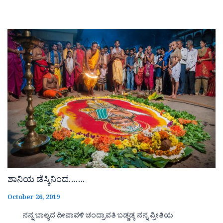
ಶಾನಿಯ ಡೆಸ್ಕಿನಿಂದ…….
October 26, 2019
ನನ್ನ ಬಾಲ್ಯದ ದೀಪಾವಳಿ ಚಂದ್ರಾವತಿ ಬಡ್ಡಡ್ಕ ನನ್ನ ಪ್ರೀತಿಯ