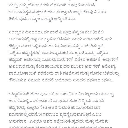
ಮತ್ತು ನಮ್ಮ ಯೋಚನೆಗಳು ಹೊಸದಾಗಿ ರೂಪುಗೊಂಡಂತೆ
ಭಾಸವಾಗುತ್ತವೆ.ಮಕ್ಕಳು ಕೇಳುವ ಸಂಕ್ರಾಂತಿ ಹಬ್ಬದ ಕೆಲವು ವಿಷಯ
ತಿಳಿಸುವುದು ನಮ್ಮ ಜವಾಬ್ದಾರಿ ಅನ್ನಿಸದಿರದು.
ಸಂಕ್ರಾಂತಿ ದಿನದಂದು, ಭಗವಾನ್ ವಿಷ್ಣುವು ತನ್ನ ಕೂರ್ಮ (ಆಮೆ)
ಅವತಾರದಲ್ಲಿ ರಾಕ್ಷಸನನ್ನು ಸೋಲಿಸಿದನು ಎಂದು ನಂಬಲಾಗಿದೆ, ಇದು
ಕೆಟ್ಟದ್ದರ ಮೇಲೆ ಒಳ್ಳೆಯದು ಹಾಗೂ ವಿಜಯವನ್ನು ಸಂಕೇತಿಸುತ್ತದೆ.
ಸುಗ್ಗಿಯ ಹಬ್ಬ ರೈತರಿಗೆ ಅದರಲ್ಲೂ ಮಕರ ಸಂಕ್ರಾಂತಿಯನ್ನು ಸುಗ್ಗಿಯ
ಹಬ್ಬವಾಗಿ ಆಚರಿಸುವುದು,ಜಾನುವಾರುಗಳಿಗೆ ವಿಶೇಷ ಆಕರ್ಷಣೆ, ಅವುಗಳಿಗೆ
ಅಲಂಕಾರ ಮತ್ತು ಕೆಂಡಹಾಯಿಸುವುದರ ಮೂಲಕ ಅವುಗಳಿಗೆ ಆರೋಗ್ಯ
ಪಾಠ..ಭೂತಾಯಿಗೆ ಶರಣೆಂದು ರಾಶಿ ಪೂಜಿಸುವ ಮತ್ತು ಮೊದಲ ಬೆಳೆಯನ್ನು
ಗೌರವಿಸುವ ಸಮಯ ನೆನೆದರೆ ಅದೊಂದು ಸುಂದರ ನನಸಾದ ಕನಸು…
ಒಟ್ಟಾರೆಯಾಗಿ ಹೇಳುವುದಾದರೆ, ಬದುಕು ನಿಂತ ನೀರಲ್ಲ ಅದು ಯಾವತ್ತು
ಚಾಲನೆಯಲ್ಲಿ ಇರಬೇಕು.ಉಸಿರು ಇರುವ ತನಕ ನಿಷ್ಕ್ರಿಯ ವಾಗದೇ
ಹಬ್ಬಗಳನ್ನು ಎಲ್ಲರೂ ಸೇರಿ ಆಚರಿಸುವಂತಹುದು.ಇಂದಿನ ದಿನ
ಮಾನಗಳಲ್ಲಿ ಯಾಕೋ ಸಮಾಜದ ವ್ಯವಸ್ಥೆ ಬದಲಾಗುತ್ತಿದೆ‌‌ ಎಂಬ‌
ಅನುಮಾನ…ಎಲ್ಲರೂ ಅವರ ಇಚ್ಚೆಯಂತೆ,ಹೃದಯ ಮತ್ತು ಮೆದುಳು