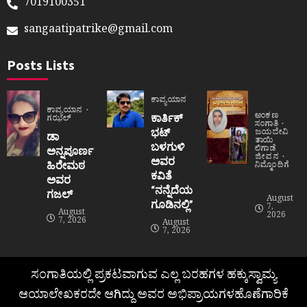
7019100351
sangaatipatrike@gmail.com
Posts Lists
ಕಾವ್ಯಯಾನ
ಕಾವ್ಯಯಾನ
ಅಂಕಣ
ಕಾರ್ತಿಕ್
ಗಝಲ್
ಸಂಗಾತಿ
ಭಟ್
ಜಯದೇವಿ
ಡಾ
ತಾಯಿ
ಬಳಗುಳಿ
ಲಿಗಾಡೆ
ಅನ್ನಪೂರ್ಣ
ಜೀವನ
ಅವರ
ಹಿರೇಮಠ
ನಿಮ್ಮೊಂದಿಗೆ
ಕವಿತೆ
ಅವರ
“ನನ್ನೆದೆಯ
ಗಜಲ್
August
ಗೂಡಿನಲ್ಲಿ”
7,
August
2026
7, 2026
August
7, 2026
ಸಂಗಾತಿಯಲ್ಲಿ ಪ್ರಕಟವಾಗುವ ಎಲ್ಲ ಬರಹಗಳ ಹಕ್ಕುಸ್ವಾಮ್ಯ
ಆಯಾಲೇಖಕರದೇ ಆಗಿದ್ದು ಅವರ ಅಭಿಪ್ರಾಯಗಳಹೊಣೆಗಾರಿಕೆ