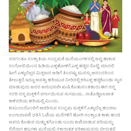
ನನಗಂತೂ ಸಂಕ್ರಾತಿಯ ಸಂಭ್ರಮಕೆ ಮನೆಯಂಗಳದಲ್ಲಿ ಅವ್ವ ಹಾಕುವ
ರಂಗೋಲಿಯಿಂದ ಹಿಡಿದು,ಎಳ್ಳಹೋಳಿಗೆ,ಎಳ್ಳ ಹಚ್ಚಿದ ರೊಟ್ಟಿ, ಮಾದಲಿ
ಹೀಗೆ ಎಳ್ಳುಬೆಲ್ಲದ ಮಿಶ್ರಣದ ಅಡಿಗೆ ತಿಂದಷ್ಟು ಮನಸ್ಸು ಆನಂದದಿಂದ
ತೇಲುತ್ತದೆ.ಇನ್ನೂ ಅವತ್ತು ಹರಿಯುವ ನೀರಿನಲ್ಲಿ ಕರಿಎಳ್ಳ ಹಚ್ಚಿಕೊಂಡು ಸ್ನಾನ
ಮಾಡುವುದು ಅದರ ಅನುಭವವೇ ಖುಷಿ ಕೊಡುವಂತಹುದು.ಈಗ ನನ್ನ
ಸರದಿ ನನ್ನ ಮಕ್ಕಳಿಗೆ ವರ್ಗಾಯಿಸುವ ಸುಸಮಯ…ಸಾತೊಡ್ಡಿಜಲಪಾತ
ಕಾಳಿನದಿಯ ಹರಿಯಲ್ಲಿ ಮಿಂದು..
ಕುಟುಂಬದೊಂದಿಗೆ ಆಚರಿಸುವ ಸಂಭ್ರಮ ಮಕ್ಕಳಿಗೆ ಎಳ್ಳುಬೆಲ್ಲ ಹಂಚಲು
ಲಂಗಾದಾವಣಿ ಧರಿಸಿ ಓಣಿಯ ಮನೆಗಳಿಗೆ ಹೋಗಿ ಸಂಕ್ರಾಂತಿ ಕಾಳು ಹಂಚಿ
ಅವರು ಕೊಡುವ ದುಡ್ಡು ತಗೊಂಡು ಬಂದು ಕುಣಿದಾಡುವ ಪರಿಯನ್ನು
ನೆನೆದಾಗ ಹಬ್ಬಗಳು ಮನೆಯಲ್ಲಿ ಸಕಾರಾತ್ಮಕ ಪರಿಣಾಮವನ್ನು ಬೀರುತ್ತವೆ