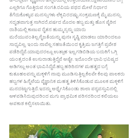
ಹೌದಲ್ಲವಾ? ವೈಜ್ಞಾನಿಕ ಹಿನ್ನಲೆಯಲ್ಲಿ ಉತ್ತರಾಯಣ,ದಕ್ಷಿಣಾಯಣದ ಬಗ್ಗೆ
ಎಲ್ಲರಿಗೂ ಗೊತ್ತಿರುವ ಸಂಗತಿ‌.ರವಿಯ ಪಥದ ಮೇಲೆ ನಿರ್ಧಾರ
ತೆಗೆದುಕೊಳ್ಳುವ ಮನಸ್ಸುಗಳು ಲೆಕ್ಕವಿರದಷ್ಟು.ಸಂಕ್ರಮಣಕ್ಕೆ ಮೈ ಮನಸ್ಸು
ಸದೃಢವಾಗುತ್ತ ಸಾಗಿದರೆ,ವರ್ಷದ ಮೊದಲ ಹಬ್ಬ ಮತ್ತು ಹೊಸ ಪೈರಿನ
ರಾಶಿಯಲ್ಲಿ ಕಾಣುವ ರೈತನ ಹುಮ್ಮಸ್ಸನ್ನು ಯಾರು
ಮರೆಯುವಂತಿಲ್ಲ.ನೈಜತೆಯನ್ನು ಪುನಃ ಸೃಷ್ಟಿ ಮಾಡಲು ಯಾರಿಂದಲೂ
ಸಾಧ್ಯವಿಲ್ಲ. ಇಂದು ನಾವೆಲ್ಲ ಸಹಜತೆಯಿಂದ ಕೃತ್ರಿಮ ಜಗತ್ತಿಗೆ ಪ್ರವೇಶ
ಪಡೆದಿದ್ದೆವೆ.ಯಾವುದರಲ್ಲೂ ಉತ್ಸಾಹ ಇಲ್ಲ.ಗಡಿಬಿಡಿಯ ಬದುಕಿಗೆ ಒಗ್ಗಿ
ಯಂತ್ರದಂತೆ ಉಸುರಾಡುತ್ತಿದ್ದೆವೆ ಅಷ್ಟೇ. ಇದೊಂದೇ ಭಾವಿ ಭವಿಷ್ಯದ
ಅಡಿಗಲ್ಲು ಅಂತ ಭಾವಿಸಿದ್ದೆವೆ.ಹಬ್ಬ ಹರಿದಿನಗಳ ಮಹತ್ವದ ಬಗ್ಗೆ
ಕುತೂಹಲವನ್ನು ಮಕ್ಕಳಿಗೆ ನಾವು ಮೂಡಿಸುತ್ತಿಲ್ಲ.ಕೆಲವೇ ಕೆಲವು ಪಾಲಕರು
‌ಹಬ್ಬಗಳ ಹಿನ್ನೆಲೆಯ ವೈಜ್ಞಾನಿಕ ಮಹತ್ವ ತಿಳಿಸಿಕೊಡುವ ಮೂಲಕ‌ ಮಕ್ಕಳಿಗೆ
ಮನದಟ್ಟಾಗುತ್ತಿದೆ.ಇದನ್ನು ಅರ್ಥೈಸಿಕೊಂಡು ಶಾಲಾ ಪಠ್ಯವಸ್ತುವಿನಲ್ಲಿ
ಅಳವಡಿಸಿರುವುದರಿಂದ ಮಗು ಪ್ರಾಥಮಿಕ ಪರಿಸರದಿಂದ ಕಲಿಯಲು
ಅವಕಾಶ ಕಲ್ಪಿಸಲಾಯಿತು.