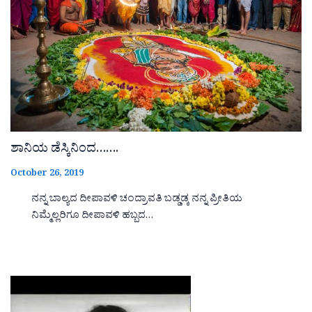
ಶಾನಿಯ ಡೆಸ್ಕಿನಿಂದ…….
October 26, 2019
ನನ್ನ ಬಾಲ್ಯದ ದೀಪಾವಳಿ ಚಂದ್ರಾವತಿ ಬಡ್ಡಡ್ಕ ನನ್ನ ಪ್ರೀತಿಯ
ನಿಮ್ಮೆಲ್ಲರಿಗೂ ದೀಪಾವಳಿ ಹಬ್ಬದ…