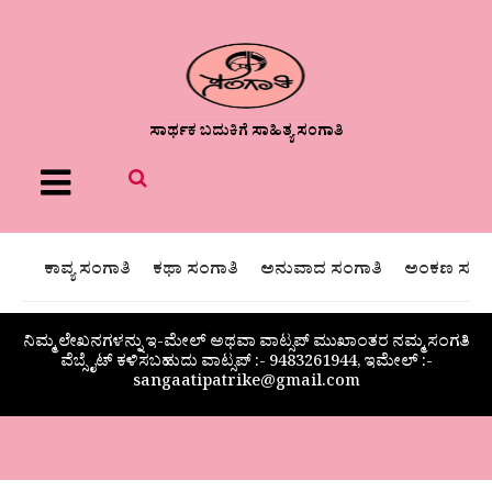
ಸಾರ್ಥಕ ಬದುಕಿಗೆ ಸಾಹಿತ್ಯ ಸಂಗಾತಿ
Menu
ಕಾವ್ಯ ಸಂಗಾತಿ
ಕಥಾ ಸಂಗಾತಿ
ಅನುವಾದ ಸಂಗಾತಿ
ಅಂಕಣ ಸಂಗಾ
ನಿಮ್ಮ ಲೇಖನಗಳನ್ನು ಇ-ಮೇಲ್ ಅಥವಾ ವಾಟ್ಸಪ್ ಮುಖಾಂತರ ನಮ್ಮ ಸಂಗತಿ
ವೆಬ್ಸೈಟ್ ಕಳಿಸಬಹುದು ವಾಟ್ಸಪ್‌ :- 9483261944, ಇಮೇಲ್ :-
sangaatipatrike@gmail.com