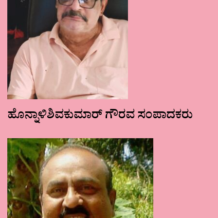
ಹೊನ್ನಾಳಿಶಿವಕುಮಾರ್ ಗೌರವ ಸಂಪಾದಕರು