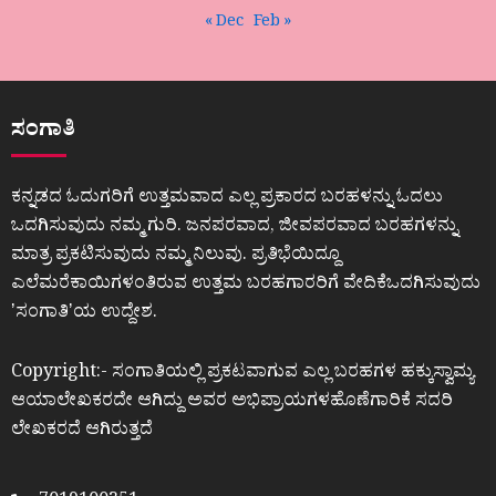
« Dec
Feb »
ಸಂಗಾತಿ
ಕನ್ನಡದ ಓದುಗರಿಗೆ ಉತ್ತಮವಾದ ಎಲ್ಲ ಪ್ರಕಾರದ ಬರಹಳನ್ನು ಓದಲು
ಒದಗಿಸುವುದು ನಮ್ಮ ಗುರಿ. ಜನಪರವಾದ, ಜೀವಪರವಾದ ಬರಹಗಳನ್ನು
ಮಾತ್ರ ಪ್ರಕಟಿಸುವುದು ನಮ್ಮ ನಿಲುವು. ಪ್ರತಿಭೆಯಿದ್ದೂ
ಎಲೆಮರೆಕಾಯಿಗಳಂತಿರುವ ಉತ್ತಮ ಬರಹಗಾರರಿಗೆ ವೇದಿಕೆಒದಗಿಸುವುದು
ʼಸಂಗಾತಿʼಯ ಉದ್ದೇಶ.
Copyright:- ಸಂಗಾತಿಯಲ್ಲಿ ಪ್ರಕಟವಾಗುವ ಎಲ್ಲ ಬರಹಗಳ ಹಕ್ಕುಸ್ವಾಮ್ಯ
ಆಯಾಲೇಖಕರದೇ ಆಗಿದ್ದು ಅವರ ಅಭಿಪ್ರಾಯಗಳಹೊಣೆಗಾರಿಕೆ ಸದರಿ
ಲೇಖಕರದೆ ಆಗಿರುತ್ತದೆ