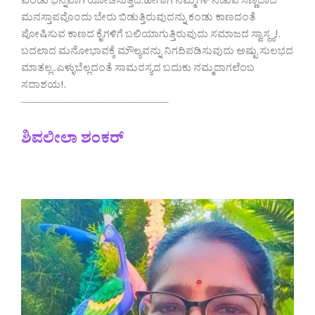
ಎರಡು ಭಿನ್ನವಾಗಿ ಯೋಚಿಸುತ್ತಿದೆ.ಹೀಗಾಗಿ ನಮ್ಮಗಳ ನಡುವೆ ಸಣ್ಣದಾದ
ಮನಸ್ತಾಪವೊಂದು ಬೇರು ಬಿಡುತ್ತಿರುವುದನ್ನು ಕಂಡು ಕಾಣದಂತೆ
ಪೋಷಿಸುವ ಕಾಣದ ಕೈಗಳಿಗೆ ಬಲಿಯಾಗುತ್ತಿರುವುದು ಸಮಾಜದ ಸ್ವಾಸ್ಥ್ಯ!.
ಬದಲಾದ ಮನೋಭಾವಕ್ಕೆ ಮೌಲ್ಯವನ್ನು ನಿಗದಿಪಡಿಸುವುದು ಅಷ್ಟು ಸುಲಭದ
ಮಾತಲ್ಲ..ಎಳ್ಳುಬೆಲ್ಲದಂತೆ ಸಾಮರಸ್ಯದ ಬದುಕು ನಮ್ಮದಾಗಲೆಂಬ‌
ಸದಾಶಯ!.
——————————————
ಶಿವಲೀಲಾ ಶಂಕರ್