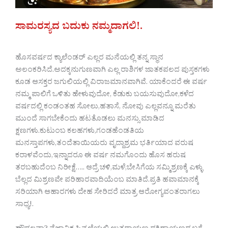
ಸಾಮರಸ್ಯದ ಬದುಕು ನಮ್ಮದಾಗಲಿ!.
ಹೊಸವರ್ಷದ ಕ್ಯಾಲೆಂಡರ್ ಎಲ್ಲರ ಮನೆಯಲ್ಲಿ ತನ್ನ ಸ್ಥಾನ
ಅಲಂಕರಿಸಿದೆ.ಅದಕ್ಕನುಗುಣವಾಗಿ ಎಲ್ಲ ರಾಶಿಗಳ ಜಾತಕಪಲದ ಪುಸ್ತಕಗಳು
ಕೂಡ ಆಸಕ್ತರ ಜಗುಲಿಯಲ್ಲಿ ವಿರಾಜಮಾನವಾಗಿವೆ. ಯಾಕೆಂದರೆ ಈ ವರ್ಷ
ನಮ್ಮ ಪಾಲಿಗೆ ಒಳಿತು ಹೇಳುವುದೋ, ಕೆಡುಕು ಬಯಸುವುದೋ,ಕಳೆದ
ವರ್ಷದಲ್ಲಿ ಕಂಡಂತಹ ಸೋಲು,ಹತಾಸೆ, ನೋವು ಎಲ್ಲವನ್ನೂ ಮರೆತು
ಮುಂದೆ ಸಾಗಬೇಕೆಂದು ಹಟತೊಡಲು ಮನಸ್ಸು ಮಾಡಿದ
ಕ್ಷಣಗಳು.ಕುಟುಂಬ ಕಲಹಗಳು,ಗಂಡಹೆಂಡತಿಯ
ಮನಸ್ತಾಪಗಳು,ತಂದೆತಾಯಿಯರು ವೃದ್ದಾಶ್ರಮ ಭರ್ತಿಯಾದ ವರುಷ
ಕರಾಳವೆಂದು,ಇನ್ನಾದರೂ ಈ ವರ್ಷ ನಮಗೊಂದು ಹೊಸ ಹರುಷ
ತರಬಹುದೆಂಬ ನಿರೀಕ್ಷೆ….. ಆದ್ರೆ ಚಳಿ,ಮಳೆ,ಬೇಸಿಗೆಯ ಸಮ್ಮಿಶ್ರಣಕ್ಕೆ ಎಳ್ಳು
ಬೆಲ್ಲದ‌ ಮಿಶ್ರಣವೇ ಪರಿಹಾರವಾದಿಯೆಂಬ ಮಾತಿದೆ.ಪ್ರತಿ ಹವಾಮಾನಕ್ಕೆ
ಸರಿಯಾಗಿ ಆಹಾರಗಳು ದೇಹ ಸೇರಿದರೆ ಮಾತ್ರ ಆರೋಗ್ಯವಂತರಾಗಲು‌
ಸಾಧ್ಯ!.