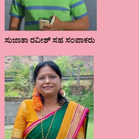
ಸುಜಾತಾ ರವೀಶ್ ಸಹ ಸಂಪಾಕರು