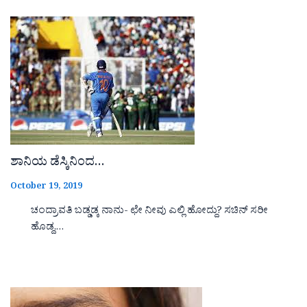
ಶಾನಿಯ ಡೆಸ್ಕಿನಿಂದ…
October 19, 2019
ಚಂದ್ರಾವತಿ ಬಡ್ಡಡ್ಕ ನಾನು- ಛೇ ನೀವು ಎಲ್ಲಿ ಹೋದ್ದು? ಸಚಿನ್ ಸರೀ
ಹೊಡ್ದ,…