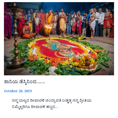
ಶಾನಿಯ ಡೆಸ್ಕಿನಿಂದ…….
October 26, 2019
ನನ್ನ ಬಾಲ್ಯದ ದೀಪಾವಳಿ ಚಂದ್ರಾವತಿ ಬಡ್ಡಡ್ಕ ನನ್ನ ಪ್ರೀತಿಯ
ನಿಮ್ಮೆಲ್ಲರಿಗೂ ದೀಪಾವಳಿ ಹಬ್ಬದ…