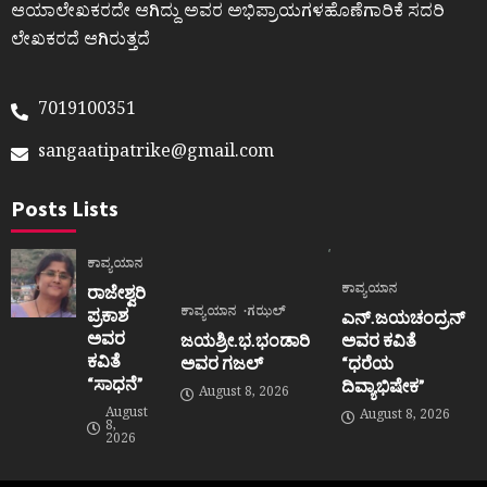
ಆಯಾಲೇಖಕರದೇ ಆಗಿದ್ದು ಅವರ ಅಭಿಪ್ರಾಯಗಳಹೊಣೆಗಾರಿಕೆ ಸದರಿ
ಲೇಖಕರದೆ ಆಗಿರುತ್ತದೆ
7019100351
sangaatipatrike@gmail.com
Posts Lists
ಕಾವ್ಯಯಾನ
ಕಾವ್ಯಯಾನ
ರಾಜೇಶ್ವರಿ
ಕಾವ್ಯಯಾನ
ಗಝಲ್
ಪ್ರಕಾಶ
ಎನ್.ಜಯಚಂದ್ರನ್
ಅವರ
ಜಯಶ್ರೀ.ಭ.ಭಂಡಾರಿ
ಅವರ ಕವಿತೆ
ಕವಿತೆ
ಅವರ ಗಜಲ್
“ಧರೆಯ
“ಸಾಧನೆ”
ದಿವ್ಯಾಭಿಷೇಕ”
August 8, 2026
August
August 8, 2026
8,
2026