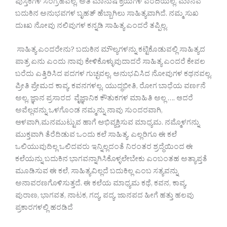
ಪುಸ್ತಕಗಳ ಸಂಗ್ರಹವಲ್ಲ, ಅತಿ ಮಾನುಷ ಕ್ರಿಯೆಗಳ ವರದಿಯಲ್ಲ. ಮಾನವ
ಬದುಕಿನ ಅನುಭವಗಳ ಬೃಹತ್ ಹೆಬ್ಬಾಗಿಲು ಸಾಹಿತ್ಯವಾಗಿದೆ. ನಮ್ಮ ಸುಖ
ದುಃಖ ನೋವು ನಲಿವುಗಳ ಕನ್ನಡಿ ಸಾಹಿತ್ಯ ಎಂದರೆ ತಪ್ಪಿಲ್ಲ.
ಸಾಹಿತ್ಯ ಎಂದರೇನು? ಬದುಕಿನ ಮೌಲ್ಯಗಳನ್ನು ಕಟ್ಟಿಕೊಡುವಲ್ಲಿ ಸಾಹಿತ್ಯದ
ಪಾತ್ರ ಏನು ಎಂದು ನಾವು ಕೇಳಿಕೊಳ್ಳುವುದಾದರೆ ಸಾಹಿತ್ಯ ಎಂದರೆ ಕೇವಲ
ಬರೆದು ಎತ್ತಿರಿಸಿದ ಪದಗಳ ಗುಚ್ಛವಲ್ಲ, ಅನುಭವಿಸಿದ ನೋವುಗಳ ಕಥನವಲ್ಲ,
ಪ್ರೀತಿ ಪ್ರೇಮದ ಕಾವ್ಯ, ಕವನಗಳಲ್ಲ, ಯುದ್ಧಭೀತಿ, ರೋಗ ಬಾಧೆಯ ವರ್ಣನೆ
ಅಲ್ಲ, ಜ್ಞಾನ ಪ್ರಸಾರದ ವೈಜ್ಞಾನಿಕ ಕೌತುಕಗಳ ಮಾಹಿತಿ ಅಲ್ಲ …. ಆದರೆ
ಅವೆಲ್ಲವನ್ನು ಒಳಗೊಂಡ ನಮ್ಮನ್ನು ನಾವು ಸುಂದರವಾಗಿ,
ಆಳವಾಗಿ,ಮನಮುಟ್ಟುವ ಹಾಗೆ ಅಭಿವ್ಯಕ್ತಿಸುವ ಮಾಧ್ಯಮ. ನಮ್ಮೊಳಗನ್ನು
ಮುಕ್ತವಾಗಿ ತೆರೆದಿಡುವ ಒಂದು ಕಲೆ ಸಾಹಿತ್ಯ. ಎಲ್ಲರಿಗೂ ಈ ಕಲೆ
ಒಲಿಯುವುದಿಲ್ಲ ಒಲಿದವರು ಇನ್ನಿಲ್ಲದಂತೆ ನಿರಂತರ ಶ್ರದ್ಧೆಯಿಂದ ಈ
ಕಲೆಯನ್ನು ಬದುಕಿನ ಭಾಗವನ್ನಾಗಿಸಿಕೊಳ್ಳಲೇಬೇಕು ಎಂಬಂತಹ ಅತ್ಯಾಪ್ತತೆ
ಮೂಡಿಸುವ ಈ ಕಲೆ, ಸಾಹಿತ್ಯವಿಲ್ಲದೆ ಬದುಕಿಲ್ಲ ಎಂಬ ಸತ್ಯವನ್ನು
ಅನಾವರಣಗೊಳಿಸುತ್ತದೆ. ಈ ಕಲೆಯ ಮಾಧ್ಯಮ ಕಥೆ, ಕವನ, ಕಾವ್ಯ,
ಪುರಾಣ, ಭಾಗವತ, ನಾಟಕ, ಗದ್ಯ, ಪದ್ಯ, ಜಾನಪದ ಹೀಗೆ ಹತ್ತು ಹಲವು
ಪ್ರಕಾರಗಳಲ್ಲಿ ಹರಡಿದೆ