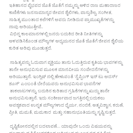
ಇತಿಹಾಸದ ವೈಭವದ ಜೊತೆ ಜೊತೆಗೆ ನಮ್ಮನ್ನು ಆಳಿದ ರಾಜ ಮಹಾರಾಜರ
ಕಾಣಿಕೆಗಳು ಜನಸಾಮಾನ್ಯರ ಜೀವನ ಶೈಲಿಗಳು, ವಾಸ್ತುಶಿಲ್ಪ, ಸಂಗೀತ,
ಸಾಹಿತ್ಯ ಮುಂತಾದ ಕಲೆಗಳಿಗೆ ಅವರು ನೀಡಿರುವ ಪ್ರಾಮುಖ್ಯತೆಗಳನ್ನು
ನಾವು ಅರಿಯುತ್ತೇವೆ..
ವಿಭಿನ್ನ ಕಾಲಮಾನಗಳಲ್ಲಿ ಜನರು ಬದುಕಿದ ರೀತಿ ನೀತಿಗಳನ್ನು
ಅಳವಡಿಸಿಕೊಂಡ ಮೌಲ್ಯಗಳ ಅಧ್ಯಯನದ ಜೊತೆ ಜೊತೆಗೆ ಜೀವನ ಶೈಲಿಯ
ಕುರಿತ ಅರಿವು ಮೂಡುತ್ತದೆ.
ಸಾಹಿತ್ಯವನ್ನು ಓದುವಾಗ ವ್ಯಕ್ತಿಯು ತಾನು ಓದುತ್ತಿರುವ ಕೃತಿಯ ಭಾವಗಳನ್ನು
ತಾನೇ ಅನುಭವಿಸುವ ಮೂಲಕ ಮಾನವೀಯ ಸಂವೇದನೆಗಳನ್ನು
ಅರಿಯುತ್ತಾನೆ. ಇಂಗ್ಲಿಷ್ ನಲ್ಲಿ ಹೇಳುವಂತೆ ‘ಸ್ಟೆಪ್ಪಿಂಗ್ ಇನ್ ಟು ಅದರ್ಸ್
ಶೂಸ್’ ಎಂಬಂತೆ ಬೇರೆಯವರು ಅನುಭವಿಸುವ ಭಾವನೆಗಳ
ತಾಕಲಾಟಗಳನ್ನು, ಬದುಕಿನ ಕುರಿತಾದ ಗ್ರಹಿಕೆಗಳನ್ನು ಖುದ್ದು ತಾನೇ
ಅನುಭವಿಸುತ್ತಾನೆ. ಇದು ಸಂಕೀರ್ಣವಾದ ಜಗತ್ತಿನಲ್ಲಿ ಬದುಕಲು
ಅವಶ್ಯಕವಾದ ಉನ್ನತ ಮೌಲ್ಯಗಳಾದ ಧೈರ್ಯ, ನಂಬಿಕೆ, ಆತ್ಮವಿಶ್ವಾಸ, ಕರುಣೆ,
ಪ್ರೀತಿ, ಮಮತೆ, ಮಮಕಾರ ಮತ್ತು ಸಹಾನುಭೂತಿಯನ್ನು ಸೃಷ್ಟಿಸುತ್ತದೆ.
ದೃಷ್ಟಿಕೋನದಲ್ಲಿನ ಬದಲಾವಣೆ… ಯಾವುದೇ ಒಂದು ವಿಷಯವನ್ನು