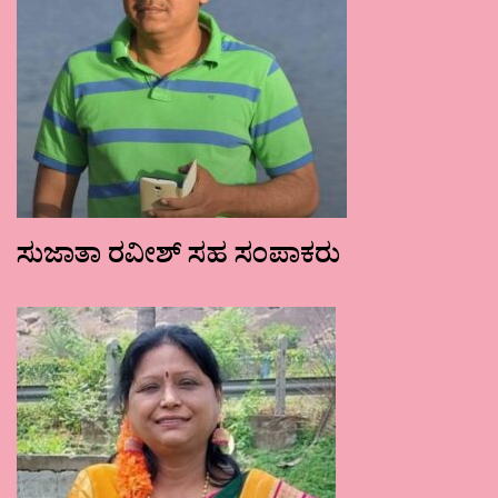
ಸುಜಾತಾ ರವೀಶ್ ಸಹ ಸಂಪಾಕರು