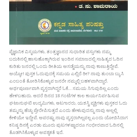
ವೈಜ್ಞಾನಿಕ ವಿಸ್ಮಯಗಳು, ತಂತ್ರಜ್ಞಾನದ ಸುಧಾರಿತ ವಸ್ತುಗಳು ನಮ್ಮ
ಬದುಕಿನಲ್ಲಿ ಹಾಸುಹೊಕ್ಕಾಗಿರುವ ಇಂದಿನ ಸಮಾಜದಲ್ಲಿ ಸಾಹಿತ್ಯದ ಓದಿನ
ಕುರಿತು ಜನರಲ್ಲಿ ಒಂದು ರೀತಿಯ ಅಸಡ್ಡೆಯನ್ನು ನಾವು ಕಾಣುತ್ತಿದ್ದೇವೆ.
ಅಯ್ಯೋ! ಪುಸ್ತಕ ಓದುವುದಕ್ಕೆ ಸಮಯ ಎಲ್ಲಿದೆ ರೀ? ನಾವು ತುಂಬಾ ಬ್ಯುಸಿ
ಎಂಬಂತೆ ತೋರಿಸಿಕೊಳ್ಳುವ ಜನರೇ ನಮ್ಮಲ್ಲಿ ಬಹಳವಾಗಿದ್ದಾರೆ.
ಅರ್ಥಪೂರ್ಣವಾಗಿ ವ್ಯಸ್ತರಾಗಿದ್ದರೆ ಓಕೆ… ಸಮಯ ಸಿಗುವುದಿಲ್ಲ ಎಂದು
ಹೇಳಬಹುದು. ಆದರೆ ದಿನದ 18 ಗಂಟೆಗಳ ಕಾಲ ಕಾರ್ಯನಿರ್ವಹಿಸುವ
ಘಟಾನುಘಟಿ ಉದ್ಯಮಿಗಳು, ಆಟಗಾರರು, ಯಶಸ್ವಿ ವ್ಯಕ್ತಿಗಳು ಪುಸ್ತಕದ ಓದು
ತಮ್ಮನ್ನು ಹೆಚ್ಚು ಪ್ರೇರೇಪಿಸುತ್ತದೆ ಎಂದು ಹೇಳುವುದನ್ನು ನಾವು ಅಲ್ಲಲ್ಲಿ
ಕೇಳಿಯೇ ಇದ್ದೇವೆ. ಅವರಷ್ಟು ನಾವು ವ್ಯಸ್ತರಾಗಿಲ್ಲವಲ್ಲ ಎಂದು ಯೋಚಿಸಿದಾಗ
ಕನಿಷ್ಠ ದಿನಕ್ಕೆ ಎರಡು ಮೂರು ಪುಟಗಳಷ್ಟಾದರೂ ಗಂಭೀರವಾದ ಓದಿನಲ್ಲಿ
ತೊಡಗಿಸಿಕೊಳ್ಳುವ ಅವಶ್ಯಕತೆ ಇದೆ.