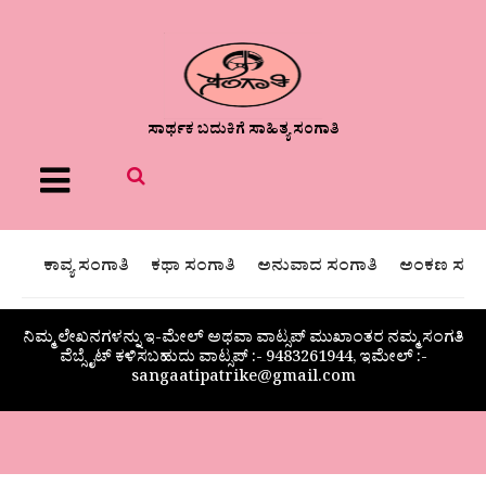
ಸಾರ್ಥಕ ಬದುಕಿಗೆ ಸಾಹಿತ್ಯ ಸಂಗಾತಿ
Menu
ಕಾವ್ಯ ಸಂಗಾತಿ
ಕಥಾ ಸಂಗಾತಿ
ಅನುವಾದ ಸಂಗಾತಿ
ಅಂಕಣ ಸಂಗಾ
ನಿಮ್ಮ ಲೇಖನಗಳನ್ನು ಇ-ಮೇಲ್ ಅಥವಾ ವಾಟ್ಸಪ್ ಮುಖಾಂತರ ನಮ್ಮ ಸಂಗತಿ
ವೆಬ್ಸೈಟ್ ಕಳಿಸಬಹುದು ವಾಟ್ಸಪ್‌ :- 9483261944, ಇಮೇಲ್ :-
sangaatipatrike@gmail.com