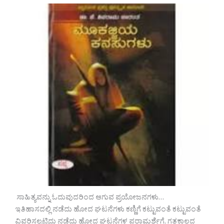
ಸಾಹಿತ್ಯವನ್ನು ಓದುವುದರಿಂದ ಆಗುವ ಪ್ರಯೋಜನಗಳು…
ಇತಿಹಾಸದಲ್ಲಿ ನಡೆದು ಹೋದ ಘಟನೆಗಳು ಕಣ್ಣಿಗೆ ಕಟ್ಟುವಂತೆ ಕಟ್ಟುವಂತೆ
ವಿವರಿಸಲ್ಪಟ್ಟಿದ್ದು ನಡೆದು ಹೋದ ಘಟನೆಗಳ ಪರಾಮರ್ಶೆಗೆ, ಗತಕಾಲದ