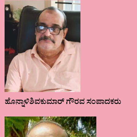
ಹೊನ್ನಾಳಿಶಿವಕುಮಾರ್ ಗೌರವ ಸಂಪಾದಕರು