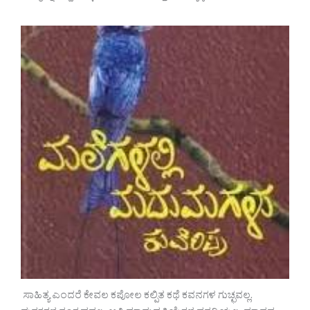
ಸಾಹಿತ್ಯ ಎಂದರೆ ಕೇವಲ ಕಪೋಲ ಕಲ್ಪಿತ ಕಥೆ ಕವನಗಳ ಗುಚ್ಛವಲ್ಲ.