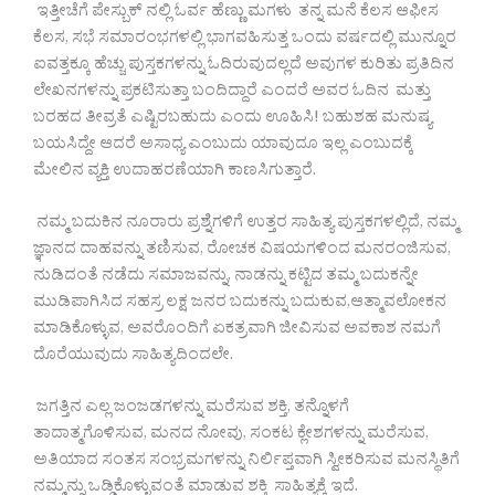
ಇತ್ತೀಚೆಗೆ ಪೇಸ್ಬುಕ್ ನಲ್ಲಿ ಓರ್ವ ಹೆಣ್ಣು ಮಗಳು ತನ್ನ ಮನೆ ಕೆಲಸ ಆಫೀಸ
ಕೆಲಸ, ಸಭೆ ಸಮಾರಂಭಗಳಲ್ಲಿ ಭಾಗವಹಿಸುತ್ತ ಒಂದು ವರ್ಷದಲ್ಲಿ ಮುನ್ನೂರ
ಐವತ್ತಕ್ಕೂ ಹೆಚ್ಚು ಪುಸ್ತಕಗಳನ್ನು ಓದಿರುವುದಲ್ಲದೆ ಅವುಗಳ ಕುರಿತು ಪ್ರತಿದಿನ
ಲೇಖನಗಳನ್ನು ಪ್ರಕಟಿಸುತ್ತಾ ಬಂದಿದ್ದಾರೆ ಎಂದರೆ ಅವರ ಓದಿನ ಮತ್ತು
ಬರಹದ ತೀವ್ರತೆ ಎಷ್ಟಿರಬಹುದು ಎಂದು ಊಹಿಸಿ! ಬಹುಶಹ ಮನುಷ್ಯ
ಬಯಸಿದ್ದೇ ಆದರೆ ಅಸಾಧ್ಯ ಎಂಬುದು ಯಾವುದೂ ಇಲ್ಲ ಎಂಬುದಕ್ಕೆ
ಮೇಲಿನ ವ್ಯಕ್ತಿ ಉದಾಹರಣೆಯಾಗಿ ಕಾಣಸಿಗುತ್ತಾರೆ.
ನಮ್ಮ ಬದುಕಿನ ನೂರಾರು ಪ್ರಶ್ನೆಗಳಿಗೆ ಉತ್ತರ ಸಾಹಿತ್ಯ ಪುಸ್ತಕಗಳಲ್ಲಿದೆ, ನಮ್ಮ
ಜ್ಞಾನದ ದಾಹವನ್ನು ತಣಿಸುವ, ರೋಚಕ ವಿಷಯಗಳಿಂದ ಮನರಂಜಿಸುವ,
ನುಡಿದಂತೆ ನಡೆದು ಸಮಾಜವನ್ನು, ನಾಡನ್ನು ಕಟ್ಟಿದ ತಮ್ಮ ಬದುಕನ್ನೇ
ಮುಡಿಪಾಗಿಸಿದ ಸಹಸ್ರ ಲಕ್ಷ ಜನರ ಬದುಕನ್ನು ಬದುಕುವ,ಆತ್ಮಾವಲೋಕನ
ಮಾಡಿಕೊಳ್ಳುವ, ಅವರೊಂದಿಗೆ ಏಕತ್ರವಾಗಿ ಜೀವಿಸುವ ಅವಕಾಶ ನಮಗೆ
ದೊರೆಯುವುದು ಸಾಹಿತ್ಯದಿಂದಲೇ.
ಜಗತ್ತಿನ ಎಲ್ಲ ಜಂಜಡಗಳನ್ನು ಮರೆಸುವ ಶಕ್ತಿ, ತನ್ನೊಳಗೆ
ತಾದಾತ್ಮಗೊಳಿಸುವ, ಮನದ ನೋವು, ಸಂಕಟ ಕ್ಲೇಶಗಳನ್ನು ಮರೆಸುವ,
ಅತಿಯಾದ ಸಂತಸ ಸಂಭ್ರಮಗಳನ್ನು ನಿರ್ಲಿಪ್ತವಾಗಿ ಸ್ವೀಕರಿಸುವ ಮನಸ್ಥಿತಿಗೆ
ನಮ್ಮನ್ನು ಒಡ್ಡಿಕೊಳ್ಳುವಂತೆ ಮಾಡುವ ಶಕ್ತಿ ಸಾಹಿತ್ಯಕ್ಕೆ ಇದೆ.