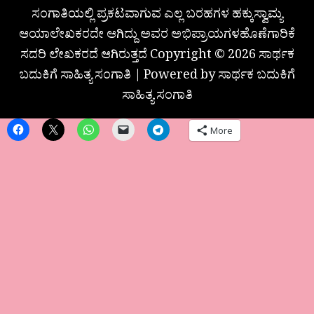
ಸಂಗಾತಿಯಲ್ಲಿ ಪ್ರಕಟವಾಗುವ ಎಲ್ಲ ಬರಹಗಳ ಹಕ್ಕುಸ್ವಾಮ್ಯ
ಆಯಾಲೇಖಕರದೇ ಆಗಿದ್ದು ಅವರ ಅಭಿಪ್ರಾಯಗಳಹೊಣೆಗಾರಿಕೆ
ಸದರಿ ಲೇಖಕರದೆ ಆಗಿರುತ್ತದೆ Copyright © 2026 ಸಾರ್ಥಕ
ಬದುಕಿಗೆ ಸಾಹಿತ್ಯ ಸಂಗಾತಿ | Powered by ಸಾರ್ಥಕ ಬದುಕಿಗೆ
ಸಾಹಿತ್ಯ ಸಂಗಾತಿ
More