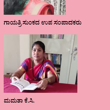
ಗಾಯತ್ರಿ ಸುಂಕದ ಉಪ ಸಂಪಾದಕರು
ಮಮತಾ ಕೆ.ಸಿ.