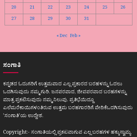
20
21
22
23
24
25
26
27
28
29
30
31
« Dec
Feb »
ಸಂಗಾತಿ
ಕನ್ನಡದ ಓದುಗರಿಗೆ ಉತ್ತಮವಾದ ಎಲ್ಲ ಪ್ರಕಾರದ ಬರಹಳನ್ನು ಓದಲು
ಒದಗಿಸುವುದು ನಮ್ಮ ಗುರಿ. ಜನಪರವಾದ, ಜೀವಪರವಾದ ಬರಹಗಳನ್ನು
ಮಾತ್ರ ಪ್ರಕಟಿಸುವುದು ನಮ್ಮ ನಿಲುವು. ಪ್ರತಿಭೆಯಿದ್ದೂ
ಎಲೆಮರೆಕಾಯಿಗಳಂತಿರುವ ಉತ್ತಮ ಬರಹಗಾರರಿಗೆ ವೇದಿಕೆಒದಗಿಸುವುದು
ʼಸಂಗಾತಿʼಯ ಉದ್ದೇಶ.
Copyright:- ಸಂಗಾತಿಯಲ್ಲಿ ಪ್ರಕಟವಾಗುವ ಎಲ್ಲ ಬರಹಗಳ ಹಕ್ಕುಸ್ವಾಮ್ಯ