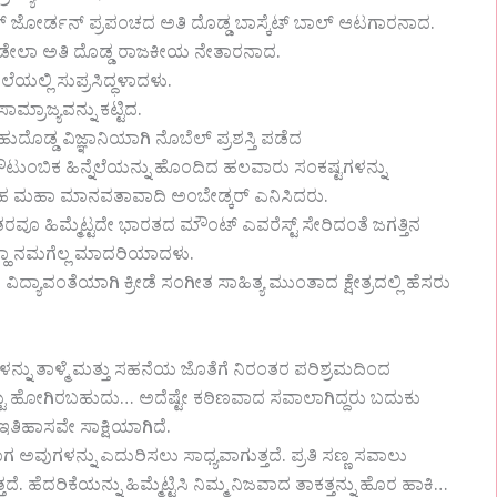
ೈಕೆಲ್ ಜೋರ್ಡನ್ ಪ್ರಪಂಚದ ಅತಿ ದೊಡ್ಡ ಬಾಸ್ಕೆಟ್ ಬಾಲ್ ಆಟಗಾರನಾದ.
ಮಂಡೇಲಾ ಅತಿ ದೊಡ್ಡ ರಾಜಕೀಯ ನೇತಾರನಾದ.
ೆಯಲ್ಲಿ ಸುಪ್ರಸಿದ್ಧಳಾದಳು.
ಾಮ್ರಾಜ್ಯವನ್ನು ಕಟ್ಟಿದ.
ುದೊಡ್ಡ ವಿಜ್ಞಾನಿಯಾಗಿ ನೊಬೆಲ್ ಪ್ರಶಸ್ತಿ ಪಡೆದ
 ಕೌಟುಂಬಿಕ ಹಿನ್ನೆಲೆಯನ್ನು ಹೊಂದಿದ ಹಲವಾರು ಸಂಕಷ್ಟಗಳನ್ನು
 ಮಹಾ ಮಾನವತಾವಾದಿ ಅಂಬೇಡ್ಕರ್ ಎನಿಸಿದರು.
ಂತರವೂ ಹಿಮ್ಮೆಟ್ಟದೇ ಭಾರತದ ಮೌಂಟ್ ಎವರೆಸ್ಟ್ ಸೇರಿದಂತೆ ಜಗತ್ತಿನ
್ಹಾ ನಮಗೆಲ್ಲ ಮಾದರಿಯಾದಳು.
್ಯಾವಂತೆಯಾಗಿ ಕ್ರೀಡೆ ಸಂಗೀತ ಸಾಹಿತ್ಯ ಮುಂತಾದ ಕ್ಷೇತ್ರದಲ್ಲಿ ಹೆಸರು
ನ್ನು ತಾಳ್ಮೆ ಮತ್ತು ಸಹನೆಯ ಜೊತೆಗೆ ನಿರಂತರ ಪರಿಶ್ರಮದಿಂದ
್ಟು ಹೋಗಿರಬಹುದು… ಅದೆಷ್ಟೇ ಕಠಿಣವಾದ ಸವಾಲಾಗಿದ್ದರು ಬದುಕು
ಇತಿಹಾಸವೇ ಸಾಕ್ಷಿಯಾಗಿದೆ.
ಅವುಗಳನ್ನು ಎದುರಿಸಲು ಸಾಧ್ಯವಾಗುತ್ತದೆ. ಪ್ರತಿ ಸಣ್ಣ ಸವಾಲು
ಹೆದರಿಕೆಯನ್ನು ಹಿಮ್ಮೆಟ್ಟಿಸಿ ನಿಮ್ಮ ನಿಜವಾದ ತಾಕತ್ತನ್ನು ಹೊರ ಹಾಕಿ…