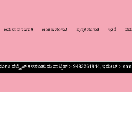
ಅನುವಾದ ಸಂಗಾತಿ
ಅಂಕಣ ಸಂಗಾತಿ
ಪುಸ್ತಕ ಸಂಗಾತಿ
ಇತರೆ
ನಮ್ಮ
ಂಗತಿ ವೆಬ್ಸೈಟ್ ಕಳಿಸಬಹುದು ವಾಟ್ಸಪ್‌ :- 9483261944, ಇಮೇಲ್ :-