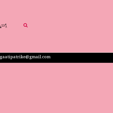
 ಬಗ್ಗೆ
 sangaatipatrike@gmail.com