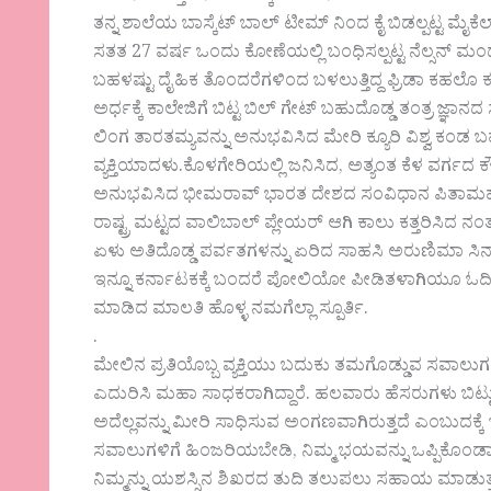
ತನ್ನ ಶಾಲೆಯ ಬಾಸ್ಕೆಟ್ ಬಾಲ್ ಟೀಮ್ ನಿಂದ ಕೈ ಬಿಡಲ್ಪಟ್ಟ ಮ
ಸತತ 27 ವರ್ಷ ಒಂದು ಕೋಣೆಯಲ್ಲಿ ಬಂಧಿಸಲ್ಪಟ್ಟ ನೆಲ್ಸನ್ 
ಬಹಳಷ್ಟು ದೈಹಿಕ ತೊಂದರೆಗಳಿಂದ ಬಳಲುತ್ತಿದ್ದ ಫ್ರಿಡಾ ಕಹಲೊ ಕಲ
ಅರ್ಧಕ್ಕೆ ಕಾಲೇಜಿಗೆ ಬಿಟ್ಟ ಬಿಲ್ ಗೇಟ್ ಬಹುದೊಡ್ಡ ತಂತ್ರ ಜ್ಞಾನದ ಸ
ಲಿಂಗ ತಾರತಮ್ಯವನ್ನು ಅನುಭವಿಸಿದ ಮೇರಿ ಕ್ಯೂರಿ ವಿಶ್ವ ಕಂಡ ಬಹ
ವ್ಯಕ್ತಿಯಾದಳು.ಕೊಳಗೇರಿಯಲ್ಲಿ ಜನಿಸಿದ, ಅತ್ಯಂತ ಕೆಳ ವರ್ಗದ
ಅನುಭವಿಸಿದ ಭೀಮರಾವ್ ಭಾರತ ದೇಶದ ಸಂವಿಧಾನ ಪಿತಾಮಹ
ರಾಷ್ಟ್ರ ಮಟ್ಟದ ವಾಲಿಬಾಲ್ ಪ್ಲೇಯರ್ ಆಗಿ ಕಾಲು ಕತ್ತರಿಸಿದ ನ
ಏಳು ಅತಿದೊಡ್ಡ ಪರ್ವತಗಳನ್ನು ಏರಿದ ಸಾಹಸಿ ಅರುಣಿಮಾ ಸಿನ
ಇನ್ನೂ ಕರ್ನಾಟಕಕ್ಕೆ ಬಂದರೆ ಪೋಲಿಯೋ ಪೀಡಿತಳಾಗಿಯೂ ಓದಿ ವಿದ
ಮಾಡಿದ ಮಾಲತಿ ಹೊಳ್ಳ ನಮಗೆಲ್ಲಾ ಸ್ಪೂರ್ತಿ.
.
ಮೇಲಿನ ಪ್ರತಿಯೊಬ್ಬ ವ್ಯಕ್ತಿಯು ಬದುಕು ತಮಗೊಡ್ಡುವ ಸವಾಲುಗಳ
ಎದುರಿಸಿ ಮಹಾ ಸಾಧಕರಾಗಿದ್ದಾರೆ. ಹಲವಾರು ಹೆಸರುಗಳು ಬಿಟ
ಅದೆಲ್ಲವನ್ನು ಮೀರಿ ಸಾಧಿಸುವ ಅಂಗಣವಾಗಿರುತ್ತದೆ ಎಂಬುದಕ್ಕೆ 
ಸವಾಲುಗಳಿಗೆ ಹಿಂಜರಿಯಬೇಡಿ, ನಿಮ್ಮ ಭಯವನ್ನು ಒಪ್ಪಿಕೊಂಡಾಗ 
ನಿಮ್ಮನ್ನು ಯಶಸ್ಸಿನ ಶಿಖರದ ತುದಿ ತಲುಪಲು ಸಹಾಯ ಮಾಡುತ್ತದೆ. 