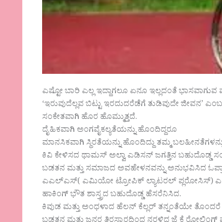
ಎಷ್ಟೋ ಬಾರಿ ಎಲ್ಲ ಇದ್ದಾಗಲೂ ಏನೂ ಇಲ್ಲದಂತೆ ಭಾಸವಾಗುವ
‘ಇರುವುದೆಲ್ಲವ ಬಿಟ್ಟು ಇರದುದರೆಡೆಗೆ ತುಡಿವುದೇ ಜೀವನ’ 
ಸಂಕೇತವಾಗಿ ಹೊರ ಹೊಮ್ಮುತ್ತದೆ.
ದೈಹಿಕವಾಗಿ ಅಂಗವೈಕಲ್ಯತೆಯನ್ನು ಹೊಂದಿದ್ದರೂ
ಮಾನಸಿಕವಾಗಿ ಸ್ಥಿರತೆಯನ್ನು ಹೊಂದಿದ್ದು ತಮ್ಮ ಬಲಹೀನತೆಗಳನ
ಕಿವಿ ಕೇಳಿಸದ ಥಾಮಸ್ ಅಲ್ವಾ ಎಡಿಸನ್ ಜಗತ್ತಿನ ಬಹುದೊಡ್
ಬಡತನ ಮತ್ತು ಸಮಾಜದ ಅವಹೇಳನವನ್ನು ಅನುಭವಿಸಿದ ಓಪ್ರಾ 
ಎಎಲ್ಎಸ್( ಎಮಿಯೋ ಟ್ರೋಪಿಕ್ ಲ್ಯಾಟರಲ್ ಪ್ಲರೋಸಿಸ್) ಎಂ
ಹಾಕಿಂಗ್ ಭೌತ ಶಾಸ್ತ್ರದ ಬಹುದೊಡ್ಡ ಹೆಸರೆನಿಸಿದ.
ಕಿವುಡ ಮತ್ತು ಅಂಧಳಾದ ಹೆಲನ್ ಕೆಲ್ಲರ್ ತನ್ನಂತೆಯೇ ತೊಂದರ
ಬಡತನ ಮತ್ತು ಜನರ ತಿರಸ್ಕಾರದಿಂದ ನರಳಿದ ಜೆ ಕೆ ರೋಲಿಂಗ್ 