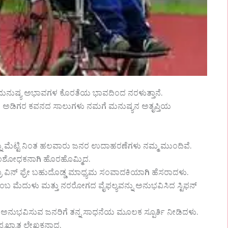
 ಮನುಷ್ಯ ಅಭಾವಗಳ ಕೊರತೆಯ ಭಾವದಿಂದ ನರಳುತ್ತಾನೆ.
ಎಂಬ ಅಡಿಗರ ಕವನದ ಸಾಲುಗಳು ನಮಗೆ ಮನುಷ್ಯನ ಅತೃಪ್ತಿಯ
್ನು ಮೆಟ್ಟಿ ನಿಂತ ಹಲವಾರು ಜನರ ಉದಾಹರಣೆಗಳು ನಮ್ಮ ಮುಂದಿವೆ.
ಡ ಸಂಶೋಧಕನಾಗಿ ಹೊರಹೊಮ್ಮಿದ.
ವಿನ್ ಫ್ರೇ ಬಹುದೊಡ್ಡ ಮಾಧ್ಯಮ ಸಂವಾದಕಿಯಾಗಿ ಹೆಸರಾದಳು.
ಬ ಮೆದುಳು ಮತ್ತು ನರರೋಗದ ವೈಫಲ್ಯವನ್ನು ಅನುಭವಿಸಿದ ಸ್ಟಿಫನ್
ೆ ಅನುಭವಿಸುವ ಜನರಿಗೆ ತನ್ನ ಸಾಧನೆಯ ಮೂಲಕ ಸ್ಪೂರ್ತಿ ನೀಡಿದಳು.
ಪ್ರಖ್ಯಾತ ಲೇಖಕನಾದ.