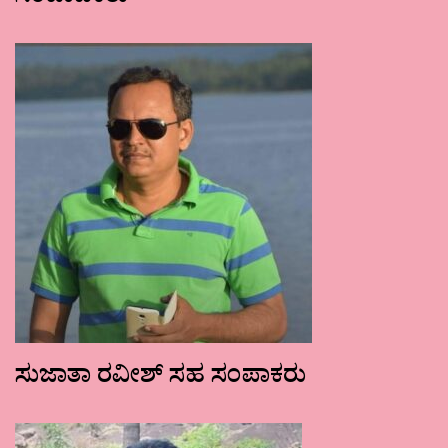
ಸುಜಾತಾ ರವೀಶ್ ಸಹ ಸಂಪಾಕರು