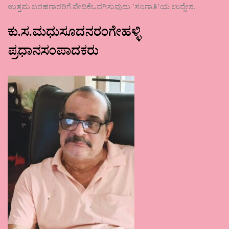
ಉತ್ತಮ ಬರಹಗಾರರಿಗೆ ವೇದಿಕೆಒದಗಿಸುವುದು ʼಸಂಗಾತಿʼಯ ಉದ್ದೇಶ.
ಕು.ಸ.ಮಧುಸೂದನರಂಗೇಹಳ್ಳಿ
ಪ್ರಧಾನಸಂಪಾದಕರು