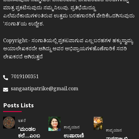
ಒದಗಿಸುವುದು ನಮ್ಮ ಗುರಿ. ಜನಪರವಾದ, ಜೀವಪರವಾದ ಬರಹಗಳನ್ನು
ಮಾತ್ರ ಪ್ರಕಟಿಸುವುದು ನಮ್ಮ ನಿಲುವು. ಪ್ರತಿಭೆಯಿದ್ದೂ
ಎಲೆಮರೆಕಾಯಿಗಳಂತಿರುವ ಉತ್ತಮ ಬರಹಗಾರರಿಗೆ ವೇದಿಕೆಒದಗಿಸುವುದು
ʼಸಂಗಾತಿʼಯ ಉದ್ದೇಶ.
Copyright:- ಸಂಗಾತಿಯಲ್ಲಿ ಪ್ರಕಟವಾಗುವ ಎಲ್ಲ ಬರಹಗಳ ಹಕ್ಕುಸ್ವಾಮ್ಯ
ಆಯಾಲೇಖಕರದೇ ಆಗಿದ್ದು ಅವರ ಅಭಿಪ್ರಾಯಗಳಹೊಣೆಗಾರಿಕೆ ಸದರಿ
ಲೇಖಕರದೆ ಆಗಿರುತ್ತದೆ
7019100351
sangaatipatrike@gmail.com
Posts Lists
ಇತರೆ
ಕಾವ್ಯಯಾನ
“ಮಂಡಲ
ಕಾವ್ಯಯಾನ
ಕಲೆ….ಎಂಬ
ಉಷಾರಾಣಿ
ನಾಗರಾಜ ಬಿ.