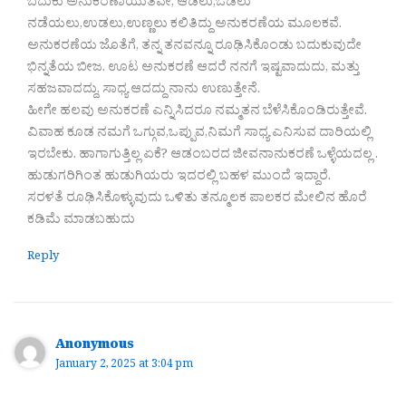
ಬದುಕು ಅನುಕರಣಾಯುತವೇ, ಆಡಲು,ಓಡಲು
ನಡೆಯಲು,ಉಡಲು,ಉಣ್ಣಲು ಕಲಿತಿದ್ದು ಅನುಕರಣೆಯ ಮೂಲಕವೆ.
ಅನುಕರಣೆಯ ಜೊತೆಗೆ, ತನ್ನ ತನವನ್ನೂ ರೂಢಿಸಿಕೊಂಡು ಬದುಕುವುದೇ
ಭಿನ್ನತೆಯ ಬೀಜ. ಊಟ ಅನುಕರಣೆ ಆದರೆ ನನಗೆ ಇಷ್ಟವಾದುದು, ಮತ್ತು
ಸಹಜವಾದದ್ದು, ಸಾಧ್ಯ ಆದದ್ದು ನಾನು ಉಣುತ್ತೇನೆ.
ಹೀಗೇ ಹಲವು ಅನುಕರಣೆ ಎನ್ನಿಸಿದರೂ ನಮ್ಮತನ ಬೆಳೆಸಿಕೊಂಡಿರುತ್ತೇವೆ.
ವಿವಾಹ ಕೂಡ ನಮಗೆ ಒಗ್ಗುವ,ಒಪ್ಪುವ,ನಿಮಗೆ ಸಾಧ್ಯ ಎನಿಸುವ ದಾರಿಯಲ್ಲಿ
ಇರಬೇಕು. ಹಾಗಾಗುತ್ತಿಲ್ಲ ಏಕೆ? ಆಡಂಬರದ ಜೀವನಾನುಕರಣೆ ಒಳ್ಳೆಯದಲ್ಲ .
ಹುಡುಗರಿಗಿಂತ ಹುಡುಗಿಯರು ಇದರಲ್ಲಿ ಬಹಳ ಮುಂದೆ ಇದ್ದಾರೆ.
ಸರಳತೆ ರೂಢಿಸಿಕೊಳ್ಳುವುದು ಒಳಿತು ತನ್ಮೂಲಕ ಪಾಲಕರ ಮೇಲಿನ ಹೊರೆ
ಕಡಿಮೆ ಮಾಡಬಹುದು
Reply
Anonymous
January 2, 2025 at 3:04 pm