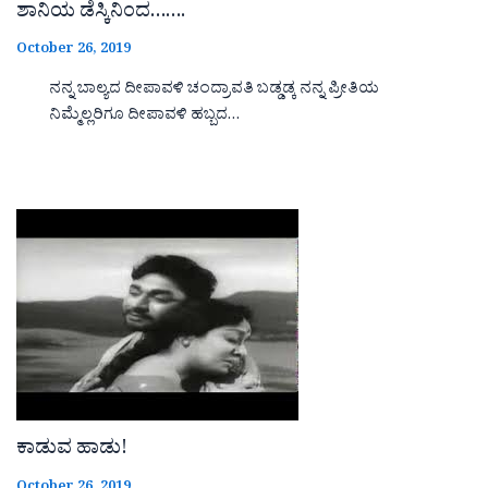
ಶಾನಿಯ ಡೆಸ್ಕಿನಿಂದ…….
October 26, 2019
ನನ್ನ ಬಾಲ್ಯದ ದೀಪಾವಳಿ ಚಂದ್ರಾವತಿ ಬಡ್ಡಡ್ಕ ನನ್ನ ಪ್ರೀತಿಯ
ನಿಮ್ಮೆಲ್ಲರಿಗೂ ದೀಪಾವಳಿ ಹಬ್ಬದ…
ಕಾಡುವ ಹಾಡು!