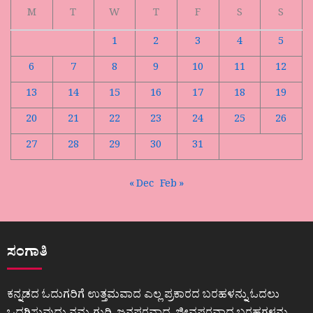
M
T
W
T
F
S
S
1
2
3
4
5
6
7
8
9
10
11
12
13
14
15
16
17
18
19
20
21
22
23
24
25
26
27
28
29
30
31
« Dec
Feb »
ಸಂಗಾತಿ
ಕನ್ನಡದ ಓದುಗರಿಗೆ ಉತ್ತಮವಾದ ಎಲ್ಲ ಪ್ರಕಾರದ ಬರಹಳನ್ನು ಓದಲು