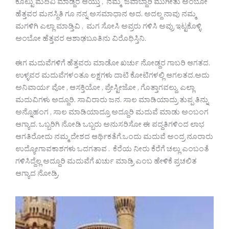
ಕೊಟ್ಟು ಮದಿವಿ ಮಾಡ್ದರ ಆಯ್ತು , ನಮ್ಮ ಜವಾಬ್ದಾರಿ ಮುಗೀತು ಅಂಬೋ
ಹೆತ್ತವರ ಮನಸ್ಥಿತಿ ಗೂ ನನ್ನ ಅಸಮಾಧಾನ ಅದ. ಅದಲ್ದ ನಾವು ನಮ್ಮ
ಮಗಳಿಗಿ ಎಲ್ಲಾ ಮಾಡ್ತಿವಿ , ಮಗ ಸೋಸಿ ಅವ್ರರು ಗಳಿಸಿ ಅವ್ರು ಇಟ್ಟಕೊಳ್ಳಿ
ಅಂಬೋ ಹೆತ್ತವರ ಆಶಾಢಬೂತಿನು ವಿರೊಧಿಸ್ತಿನಿ.
ಈಗ ಮದುವೆಗಳಿಗೆ ಹೆತ್ತವರು ಮಾಡೋ ಖರ್ಚು ನೋಡ್ದರ ಗಾಬರಿ ಆಗತದ.
ಉಳ್ಳವರ ಮದುವೆಗಳಂತೂ ಲಕ್ಷಗಳು ದಾಟಿ ಕೋಟಿಗಳಲ್ಲಿ ಆಗಲತದ.ಅದು
ಅನಿವಾರ್ಯ ವೋ , ಆಸಕ್ತಿಯೋ , ಪ್ರೇಸ್ಟೀಜೋ , ಗೊತ್ತಾಗವಲ್ದು. ಎಲ್ಲಾ
ಮದುವಿಗಳು ಅದ್ದೂರಿ. ಸಾವಿರಾರು ಜನ. ಸಾಲ ಮಾಡಿಯಾದ್ರು ತುಪ್ಪ ತಿನ್ನು
ಅನ್ನೊಹಂಗ , ಸಾಲ ಮಾಡಿಯಾದ್ರೂ ಅದ್ದೂರಿ ಮದುವೆ ಮಾಡು ಅಂಬಂಗ
ಆಗ್ಯಾದ. ಒಬ್ಬರಿಗಿ ನೋಡಿ ಒಬ್ಬರು ಅನುಸರಿಸೋ ಈ ಪದ್ದತಿಗಳಿಂದ ಲಾಭ
ಆಗತಿರೋದು ನಮ್ಮ ದೇಶದ ಆರ್ಥಿಕತೆಗೆ.ಒಂದು ಮದುವೆ ಅಂದ್ರ ನೂರಾರು
ಉದ್ಯೋಗಾವಕಾಶಗಳು ಒದಗತಾವ . ಕೆರೆಯ ನೀರು ಕೆರೆಗೆ ಚಲ್ಲು ಎಂಬಂತೆ
ಗಳಿಸಿದ್ದೆಲ್ಲ ಅದ್ದೂರಿ ಮದುವೆಗೆ ಖರ್ಚು ಮಾಡ್ರಿ ಎಂಬ ಹೇಳಿಕೆ ಪ್ರಚಲಿತ
ಆಗ್ಯಾದ ನೋಡ್ರಿ.