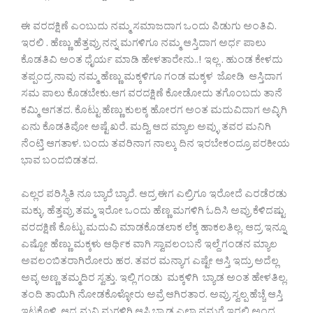
ಈ ವರದಕ್ಷಿಣೆ ಎಂಬುದು ನಮ್ಮ ಸಮಾಜದಾಗ ಒಂದು ಪಿಡುಗು ಅಂತಿವಿ.
ಇರಲಿ . ಹೆಣ್ಣು ಹೆತ್ತವ್ರು ನನ್ನ ಮಗಳಿಗೂ ನಮ್ಮ ಆಸ್ತಿದಾಗ ಅರ್ಧ ಪಾಲು
ಕೊಡತಿವಿ ಅಂತ ಧೈರ್ಯ ಮಾಡಿ ಹೇಳತಾರೇನು..! ಇಲ್ಲ . ಹುಂಡ ಕೇಳದು
ತಪ್ಪಂದ್ರ ನಾವು ನಮ್ಮ ಹೆಣ್ಣು ಮಕ್ಕಳಿಗೂ ಗಂಡ ಮಕ್ಕಳ ಜೋಡಿ ಆಸ್ತಿದಾಗ
ಸಮ ಪಾಲು ಕೊಡಬೇಕು.ಆಗ ವರದಕ್ಷಿಣೆ ಕೋಡೋದು ತಗೊಂಬದು ತಾನೆ
ಕಮ್ಮಿ ಆಗತದ. ಕೊಟ್ಟು ಹೆಣ್ಣು ಕುಲಕ್ಕ ಹೋರಗ ಅಂತ ಮದುವಿದಾಗ ಅವ್ಳಿಗಿ
ಏನು ಕೊಡತಿವೋ ಅಷ್ಟೆ ಖರೆ. ಮದ್ವಿ ಆದ ಮ್ಯಾಲ ಅವ್ಳು ತವರ ಮನಿಗಿ
ನೆಂಟ್ತಿ ಆಗತಾಳ. ಬಂದು ತವರಿನಾಗ ನಾಲ್ಕು ದಿನ ಇರಬೇಕಂದ್ರೂ ಪರಕೀಯ
ಭಾವ ಬಂದಬಿಡತದ.
ಎಲ್ಲರ ಪರಿಸ್ಥಿತಿ ನೂ ಬ್ಯಾರೆ ಬ್ಯಾರೆ. ಆದ್ರ ಈಗ ಎಲ್ರಿಗೂ ಇರೋದೆ ಎರಡೆರಡು
ಮಕ್ಳು. ಹೆತ್ತವ್ರು ತಮ್ಮ ಇರೋ ಒಂದು ಹೆಣ್ಣ ಮಗಳಿಗಿ ಓದಿಸಿ ಅವ್ರು ಕೆಳಿದಷ್ಟು
ವರದಕ್ಷಿಣೆ ಕೊಟ್ಟು ಮದುವಿ ಮಾಡಕೊಡಲಾಕ ಲೆಕ್ಕ ಹಾಕಲತಿಲ್ಲ. ಆದ್ರ ಇನ್ನೂ
ಎಷ್ಟೋ ಹೆಣ್ಣು ಮಕ್ಕಳು ಆರ್ಥಿಕ ವಾಗಿ ಸ್ವಾವಲಂಬನೆ ಇಲ್ದೆ ಗಂಡನ ಮ್ಯಾಲ
ಅವಲಂಬಿತರಾಗಿರೋರು ಹರ. ತವರ ಮನ್ಯಾಗ ಎಷ್ಟೇ ಆಸ್ತಿ ಇದ್ರು ಅದೆಲ್ಲ
ಅವ್ಳ ಅಣ್ಣ ತಮ್ಮದಿರ ಸ್ವತ್ತು. ಇಲ್ಲಿ ಗಂಡು ಮಕ್ಕಳಿಗಿ ಬ್ಯಾಡ ಅಂತ ಹೇಳತಿಲ್ಲ.
ತಂದಿ ತಾಯಿಗಿ ನೋಡಕೊಳ್ಳೋರು ಅವ್ರೆ ಆಗಿರತಾರ. ಅವ್ರು ಸ್ವಲ್ಪ ಹೆಚ್ಚೆ ಆಸ್ತಿ