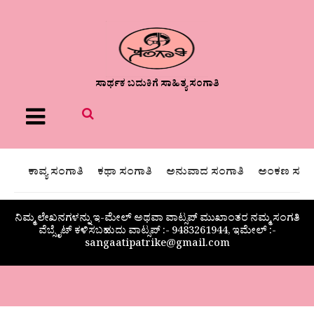
ಸಾರ್ಥಕ ಬದುಕಿಗೆ ಸಾಹಿತ್ಯ ಸಂಗಾತಿ
Menu
ಕಾವ್ಯ ಸಂಗಾತಿ
ಕಥಾ ಸಂಗಾತಿ
ಅನುವಾದ ಸಂಗಾತಿ
ಅಂಕಣ ಸಂಗಾ
ನಿಮ್ಮ ಲೇಖನಗಳನ್ನು ಇ-ಮೇಲ್ ಅಥವಾ ವಾಟ್ಸಪ್ ಮುಖಾಂತರ ನಮ್ಮ ಸಂಗತಿ
ವೆಬ್ಸೈಟ್ ಕಳಿಸಬಹುದು ವಾಟ್ಸಪ್‌ :- 9483261944, ಇಮೇಲ್ :-
sangaatipatrike@gmail.com