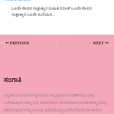
October 26, 2019
ಒಲವೇ ಜೀವನ ಸಾಕ್ಷಾತ್ಕಾರ ಸುಜಾತ ರವೀಶ್ ಒಲವೇ ಜೀವನ
ಸಾಕ್ಷಾತ್ಕಾರ ಒಲವೇ ಮರೆಯದ…
PREVIOUS
NEXT
ಸಂಗಾತಿ
ಕನ್ನಡದ ಓದುಗರಿಗೆ ಉತ್ತಮವಾದ ಎಲ್ಲ ಪ್ರಕಾರದ ಬರಹಳನ್ನು ಓದಲು
ಒದಗಿಸುವುದು ನಮ್ಮ ಗುರಿ. ಜನಪರವಾದ, ಜೀವಪರವಾದ ಬರಹಗಳನ್ನು ಮಾತ್ರ
ಪ್ರಕಟಿಸುವುದು ನಮ್ಮ ನಿಲುವು. ಪ್ರತಿಭೆಯಿದ್ದೂ ಎಲೆಮರೆಕಾಯಿಗಳಂತಿರುವ