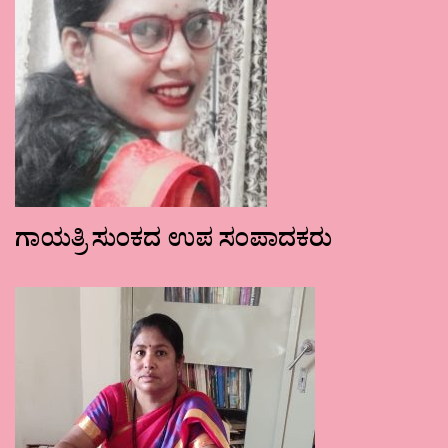
ಗಾಯತ್ರಿ ಸುಂಕದ ಉಪ ಸಂಪಾದಕರು