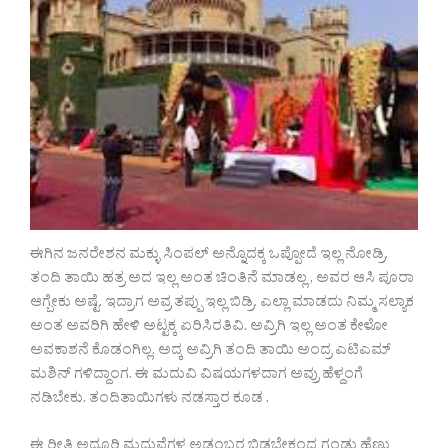
ಈಗಿನ ಜನರೇಶನ ಮಕ್ಳು ಸಿಂಪಲ್ ಅನ್ನೊದಕ್ಕ ಒಪ್ಪೋದೆ ಇಲ್ಲ ನೋಡ್ರಿ.
ತಂದಿ ತಾಯಿ ಹತ್ರ ಅದ ಇಲ್ಲ ಅಂತ ಚಿಂತಿನೆ ಮಾಡಲ್ಲ , ಅವರ ಆಸಿ ಪೂರಾ
ಆಗ್ಬೇಕು ಅಷ್ಟೆ. ಇದ್ರಾಗ ಅವ್ರ ತಪ್ಪು ಇಲ್ಲ ಬಿಡ್ರಿ. ಎಲ್ಲಾ ಮಾಡದು ನಿಮ್ಮ ಸಲ್ಯಾಕ
ಅಂತ ಅವರಿಗಿ ಹೇಳಿ ಅಟ್ಟಕ್ಕ ಏರಿಸಿರತಿವಿ. ಅವ್ರಿಗಿ ಇಲ್ಲ ಅಂತ ಕೇಳೋ
ಅವಕಾಶನೆ ಕೊಡಂಗಿಲ್ಲ. ಅದ್ಕ ಅವ್ರಿಗಿ ತಂದಿ ತಾಯಿ ಅಂದ್ರ ಎಟಿಎಮ್
ಮಶಿನ್ ಗಳಿದ್ದಾಂಗ. ಈ ಮದುವಿ ವಿಷಯಗಳದಾಗ ಅವ್ರು ಹೆಳ್ದಂಗೆ
ನಡಿಬೇಕು. ತಂದಿತಾಯಿಗಳು ನಡಸ್ತಾರ ಕೂಡ .
ಈ ರೀತಿ ಅದ್ದೂರಿ ಮದುವೆಗಳ ಅಡಂಬರ ಬಿಡಬೇಕಂದ್ರ ಗಂಡು ಹೆಣ್ಣು