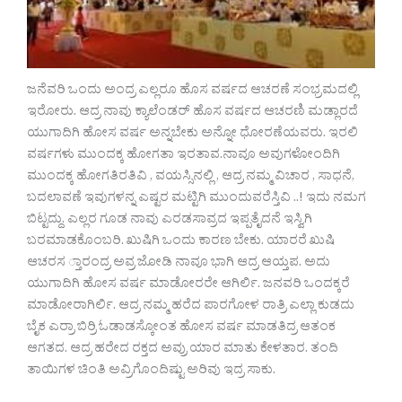
ಜನೆವರಿ ಒಂದು ಅಂದ್ರ ಎಲ್ಲರೂ ಹೊಸ ವರ್ಷದ ಆಚರಣೆ ಸಂಭ್ರಮದಲ್ಲಿ
ಇರೋರು. ಆದ್ರ ನಾವು ಕ್ಯಾಲೆಂಡರ್ ಹೊಸ ವರ್ಷದ ಆಚರಣಿ ಮಡ್ಲಾರದೆ
ಯುಗಾದಿಗಿ ಹೋಸ ವರ್ಷ ಅನ್ನಬೇಕು ಅನ್ನೋ ಧೋರಣೆಯವರು. ಇರಲಿ
ವರ್ಷಗಳು ಮುಂದಕ್ಕ ಹೋಗತಾ ಇರತಾವ.ನಾವೂ ಅವುಗಳೋಂದಿಗಿ
ಮುಂದಕ್ಕ ಹೋಗತಿರತಿವಿ , ವಯಸ್ಸಿನಲ್ಲಿ , ಆದ್ರ ನಮ್ಮ ವಿಚಾರ , ಸಾಧನೆ,
ಬದಲಾವಣೆ ಇವುಗಳನ್ನ ಎಷ್ಟರ ಮಟ್ಟಿಗಿ ಮುಂದುವರೆಸ್ತಿವಿ ..! ಇದು ನಮಗ
ಬಿಟ್ಟದ್ದು. ಎಲ್ಲರ ಗೂಡ ನಾವು ಎರಡಸಾವ್ರದ ಇಪ್ಪತೈದನೆ ಇಸ್ವಿಗಿ
ಬರಮಾಡಕೊಂಬರಿ. ಖುಷಿಗಿ ಒಂದು ಕಾರಣ ಬೇಕು. ಯಾರರೆ ಖುಷಿ
ಆಚರಸ ್ತಾರಂದ್ರ ಅವ್ರ ಜೋಡಿ ನಾವೂ ಭಾಗಿ ಆದ್ರ ಆಯ್ತಪ. ಅದು
ಯುಗಾದಿಗಿ ಹೋಸ ವರ್ಷ ಮಾಡೋರರೇ ಆಗಿರ್ಲಿ. ಜನವರಿ ಒಂದಕ್ಕರೆ
ಮಾಡೋರಾಗಿರ್ಲಿ. ಆದ್ರ ನಮ್ಮ ಹರೆದ ಪಾರಗೋಳ ರಾತ್ರಿ ಎಲ್ಲಾ ಕುಡದು
ಬೈಕ ಎರ್ರಾ ಬಿರ್ರಿ ಓಡಾಡಸ್ಕೋಂತ ಹೋಸ ವರ್ಷ ಮಾಡತಿದ್ರ ಆತಂಕ
ಆಗತದ. ಆದ್ರ ಹರೇದ ರಕ್ತದ ಅವ್ರು ಯಾರ ಮಾತು ಕೇಳತಾರ. ತಂದಿ
ತಾಯಿಗಳ ಚಿಂತಿ ಅವ್ರಿಗೊಂದಿಷ್ಟು ಅರಿವು ಇದ್ರ ಸಾಕು.