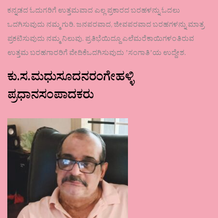
ಕನ್ನಡದ ಓದುಗರಿಗೆ ಉತ್ತಮವಾದ ಎಲ್ಲ ಪ್ರಕಾರದ ಬರಹಳನ್ನು ಓದಲು
ಒದಗಿಸುವುದು ನಮ್ಮ ಗುರಿ. ಜನಪರವಾದ, ಜೀವಪರವಾದ ಬರಹಗಳನ್ನು ಮಾತ್ರ
ಪ್ರಕಟಿಸುವುದು ನಮ್ಮ ನಿಲುವು. ಪ್ರತಿಭೆಯಿದ್ದೂ ಎಲೆಮರೆಕಾಯಿಗಳಂತಿರುವ
ಉತ್ತಮ ಬರಹಗಾರರಿಗೆ ವೇದಿಕೆಒದಗಿಸುವುದು ʼಸಂಗಾತಿʼಯ ಉದ್ದೇಶ.
ಕು.ಸ.ಮಧುಸೂದನರಂಗೇಹಳ್ಳಿ
ಪ್ರಧಾನಸಂಪಾದಕರು