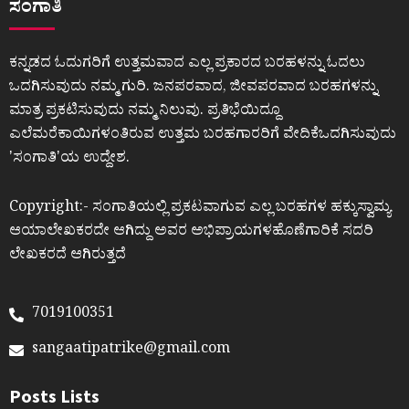
ಸಂಗಾತಿ
ಕನ್ನಡದ ಓದುಗರಿಗೆ ಉತ್ತಮವಾದ ಎಲ್ಲ ಪ್ರಕಾರದ ಬರಹಳನ್ನು ಓದಲು
ಒದಗಿಸುವುದು ನಮ್ಮ ಗುರಿ. ಜನಪರವಾದ, ಜೀವಪರವಾದ ಬರಹಗಳನ್ನು
ಮಾತ್ರ ಪ್ರಕಟಿಸುವುದು ನಮ್ಮ ನಿಲುವು. ಪ್ರತಿಭೆಯಿದ್ದೂ
ಎಲೆಮರೆಕಾಯಿಗಳಂತಿರುವ ಉತ್ತಮ ಬರಹಗಾರರಿಗೆ ವೇದಿಕೆಒದಗಿಸುವುದು
ʼಸಂಗಾತಿʼಯ ಉದ್ದೇಶ.
Copyright:- ಸಂಗಾತಿಯಲ್ಲಿ ಪ್ರಕಟವಾಗುವ ಎಲ್ಲ ಬರಹಗಳ ಹಕ್ಕುಸ್ವಾಮ್ಯ
ಆಯಾಲೇಖಕರದೇ ಆಗಿದ್ದು ಅವರ ಅಭಿಪ್ರಾಯಗಳಹೊಣೆಗಾರಿಕೆ ಸದರಿ
ಲೇಖಕರದೆ ಆಗಿರುತ್ತದೆ
7019100351
sangaatipatrike@gmail.com
Posts Lists