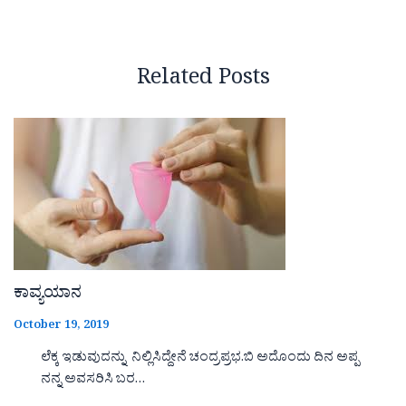
Related Posts
ಕಾವ್ಯಯಾನ
October 19, 2019
ಲೆಕ್ಕ ಇಡುವುದನ್ನು ನಿಲ್ಲಿಸಿದ್ದೇನೆ ಚಂದ್ರಪ್ರಭ.ಬಿ ಅದೊಂದು ದಿನ ಅಪ್ಪ
ನನ್ನ ಅವಸರಿಸಿ ಬರ…