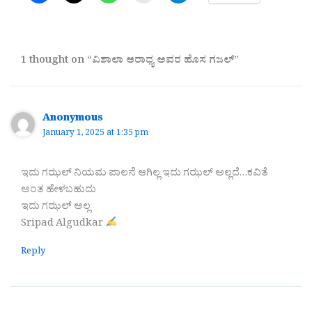
1 thought on “ವಿಶಾಲಾ ಆರಾಧ್ಯ ಅವರ ಹೊಸ ಗಜಲ್”
Anonymous
January 1, 2025 at 1:35 pm
ಇದು ಗಝಲ್ ನಿಯಮ ಪಾಲನೆ ಆಗಿಲ್ಲ ಇದು ಗಝಲ್ ಅಲ್ಲದೆ…ಕವಿತೆ
ಅಂತ ಹೇಳಬಹುದು
ಇದು ಗಝಲ್ ಅಲ್ಲ
Sripad Algudkar
Reply