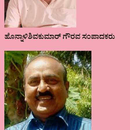
ಹೊನ್ನಾಳಿಶಿವಕುಮಾರ್ ಗೌರವ ಸಂಪಾದಕರು