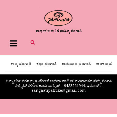
ಸಾರ್ಥಕ ಬದುಕಿಗೆ ಸಾಹಿತ್ಯ ಸಂಗಾತಿ
Menu
ಕಾವ್ಯ ಸಂಗಾತಿ
ಕಥಾ ಸಂಗಾತಿ
ಅನುವಾದ ಸಂಗಾತಿ
ಅಂಕಣ ಸಂಗಾ
ನಿಮ್ಮ ಲೇಖನಗಳನ್ನು ಇ-ಮೇಲ್ ಅಥವಾ ವಾಟ್ಸಪ್ ಮುಖಾಂತರ ನಮ್ಮ ಸಂಗತಿ
ವೆಬ್ಸೈಟ್ ಕಳಿಸಬಹುದು ವಾಟ್ಸಪ್‌ :- 9483261944, ಇಮೇಲ್ :-
sangaatipatrike@gmail.com