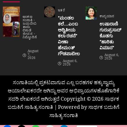
ಇತರೆ
ಕಾವ್ಯಯಾನ
ಅಂಕಣ
“ಮಂಡಲ
ಸಂಗಾತಿ
ಕಲೆ….ಎಂಬ
ಉಷಾರಾಣಿ
ಜಯದೇವಿ
ತಾಯಿ
ಅದ್ವಿತೀಯ
ಗುರುಪ್ರಸಾದ್
ಲಿಗಾಡೆ
ಜೀವನ
ಕಲಾ ರಚನೆ”‌
ಕೊಡಗು
ನಿಮ್ಮೊಂದಿಗೆ
ವೀಣಾ
“ಹಾರಿತು
ಹೇಮಂತ್‌
ವಿಮಾನ”
August
ಗೌಡಪಾಟೀಲ
7,
August 6,
2026
2026
August 6,
2026
ಸಂಗಾತಿಯಲ್ಲಿ ಪ್ರಕಟವಾಗುವ ಎಲ್ಲ ಬರಹಗಳ ಹಕ್ಕುಸ್ವಾಮ್ಯ
ಆಯಾಲೇಖಕರದೇ ಆಗಿದ್ದು ಅವರ ಅಭಿಪ್ರಾಯಗಳಹೊಣೆಗಾರಿಕೆ
ಸದರಿ ಲೇಖಕರದೆ ಆಗಿರುತ್ತದೆ Copyright © 2026 ಸಾರ್ಥಕ
ಬದುಕಿಗೆ ಸಾಹಿತ್ಯ ಸಂಗಾತಿ | Powered by ಸಾರ್ಥಕ ಬದುಕಿಗೆ
ಸಾಹಿತ್ಯ ಸಂಗಾತಿ