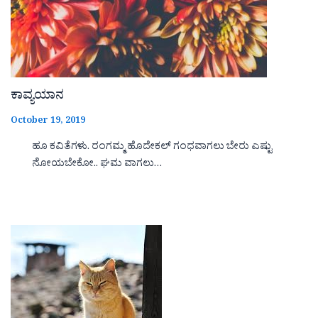
ಕಾವ್ಯಯಾನ
October 19, 2019
ಹೂ ಕವಿತೆಗಳು. ರಂಗಮ್ಮ ಹೊದೇಕಲ್ ಗಂಧವಾಗಲು ಬೇರು ಎಷ್ಟು
ನೋಯಬೇಕೋ.. ಘಮ ವಾಗಲು…