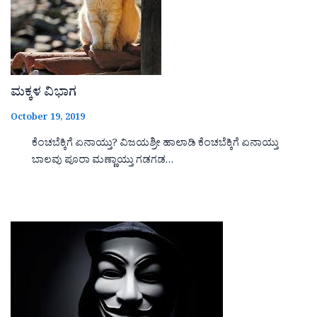
ಮಕ್ಕಳ ವಿಭಾಗ
October 19, 2019
ಕೆಂಚಬೆಕ್ಕಿಗೆ ಏನಾಯ್ತು? ವಿಜಯಶ್ರೀ ಹಾಲಾಡಿ ಕೆಂಚಬೆಕ್ಕಿಗೆ ಏನಾಯ್ತು
ಬಾಲವು ಪೂರಾ ಮಣ್ಣಾಯ್ತು ಗಡಗಡ…