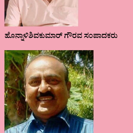
ಹೊನ್ನಾಳಿಶಿವಕುಮಾರ್ ಗೌರವ ಸಂಪಾದಕರು