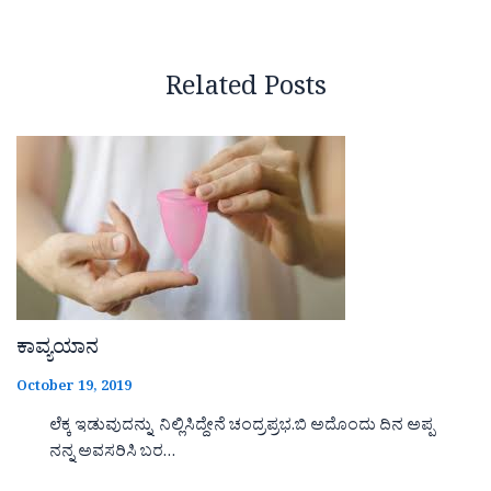
Related Posts
ಕಾವ್ಯಯಾನ
October 19, 2019
ಲೆಕ್ಕ ಇಡುವುದನ್ನು ನಿಲ್ಲಿಸಿದ್ದೇನೆ ಚಂದ್ರಪ್ರಭ.ಬಿ ಅದೊಂದು ದಿನ ಅಪ್ಪ
ನನ್ನ ಅವಸರಿಸಿ ಬರ…