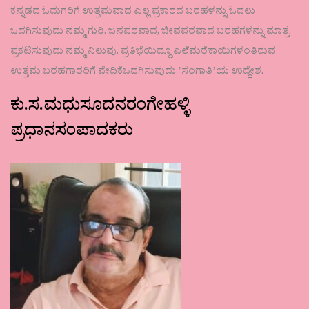
ಕನ್ನಡದ ಓದುಗರಿಗೆ ಉತ್ತಮವಾದ ಎಲ್ಲ ಪ್ರಕಾರದ ಬರಹಳನ್ನು ಓದಲು
ಒದಗಿಸುವುದು ನಮ್ಮ ಗುರಿ. ಜನಪರವಾದ, ಜೀವಪರವಾದ ಬರಹಗಳನ್ನು ಮಾತ್ರ
ಪ್ರಕಟಿಸುವುದು ನಮ್ಮ ನಿಲುವು. ಪ್ರತಿಭೆಯಿದ್ದೂ ಎಲೆಮರೆಕಾಯಿಗಳಂತಿರುವ
ಉತ್ತಮ ಬರಹಗಾರರಿಗೆ ವೇದಿಕೆಒದಗಿಸುವುದು ʼಸಂಗಾತಿʼಯ ಉದ್ದೇಶ.
ಕು.ಸ.ಮಧುಸೂದನರಂಗೇಹಳ್ಳಿ
ಪ್ರಧಾನಸಂಪಾದಕರು