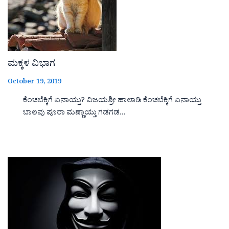
ಮಕ್ಕಳ ವಿಭಾಗ
October 19, 2019
ಕೆಂಚಬೆಕ್ಕಿಗೆ ಏನಾಯ್ತು? ವಿಜಯಶ್ರೀ ಹಾಲಾಡಿ ಕೆಂಚಬೆಕ್ಕಿಗೆ ಏನಾಯ್ತು
ಬಾಲವು ಪೂರಾ ಮಣ್ಣಾಯ್ತು ಗಡಗಡ…