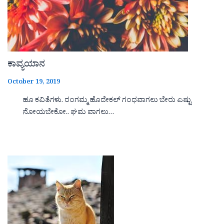
ಕಾವ್ಯಯಾನ
October 19, 2019
ಹೂ ಕವಿತೆಗಳು. ರಂಗಮ್ಮ ಹೊದೇಕಲ್ ಗಂಧವಾಗಲು ಬೇರು ಎಷ್ಟು
ನೋಯಬೇಕೋ.. ಘಮ ವಾಗಲು…