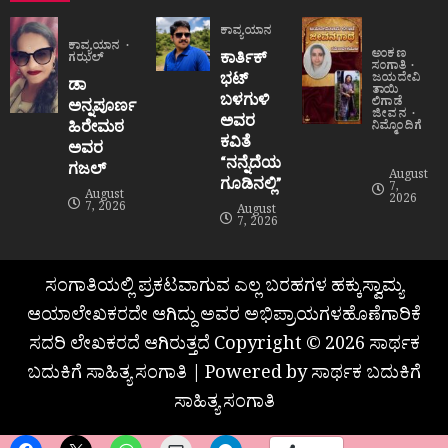
ಕಾವ್ಯಯಾನ
ಕಾವ್ಯಯಾನ
ಅಂಕಣ
ಕಾರ್ತಿಕ್
ಗಝಲ್
ಸಂಗಾತಿ
ಭಟ್
ಜಯದೇವಿ
ಡಾ
ತಾಯಿ
ಬಳಗುಳಿ
ಲಿಗಾಡೆ
ಅನ್ನಪೂರ್ಣ
ಜೀವನ
ಅವರ
ಹಿರೇಮಠ
ನಿಮ್ಮೊಂದಿಗೆ
ಕವಿತೆ
ಅವರ
“ನನ್ನೆದೆಯ
ಗಜಲ್
August
ಗೂಡಿನಲ್ಲಿ”
7,
August
2026
7, 2026
August
7, 2026
ಸಂಗಾತಿಯಲ್ಲಿ ಪ್ರಕಟವಾಗುವ ಎಲ್ಲ ಬರಹಗಳ ಹಕ್ಕುಸ್ವಾಮ್ಯ
ಆಯಾಲೇಖಕರದೇ ಆಗಿದ್ದು ಅವರ ಅಭಿಪ್ರಾಯಗಳಹೊಣೆಗಾರಿಕೆ
ಸದರಿ ಲೇಖಕರದೆ ಆಗಿರುತ್ತದೆ Copyright © 2026 ಸಾರ್ಥಕ
ಬದುಕಿಗೆ ಸಾಹಿತ್ಯ ಸಂಗಾತಿ | Powered by ಸಾರ್ಥಕ ಬದುಕಿಗೆ
ಸಾಹಿತ್ಯ ಸಂಗಾತಿ