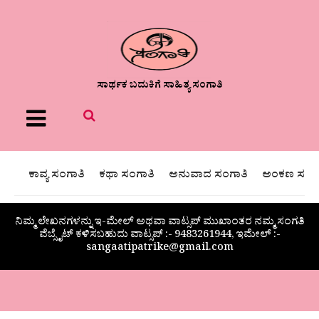
ಸಾರ್ಥಕ ಬದುಕಿಗೆ ಸಾಹಿತ್ಯ ಸಂಗಾತಿ
Menu
ಕಾವ್ಯ ಸಂಗಾತಿ
ಕಥಾ ಸಂಗಾತಿ
ಅನುವಾದ ಸಂಗಾತಿ
ಅಂಕಣ ಸಂಗಾ
ನಿಮ್ಮ ಲೇಖನಗಳನ್ನು ಇ-ಮೇಲ್ ಅಥವಾ ವಾಟ್ಸಪ್ ಮುಖಾಂತರ ನಮ್ಮ ಸಂಗತಿ
ವೆಬ್ಸೈಟ್ ಕಳಿಸಬಹುದು ವಾಟ್ಸಪ್‌ :- 9483261944, ಇಮೇಲ್ :-
sangaatipatrike@gmail.com