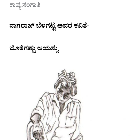
ಕಾವ್ಯ ಸಂಗಾತಿ
ನಾಗರಾಜ್ ಬೆಳಗಟ್ಟ ಅವರ ಕವಿತೆ-
ಜೊತೆಗಷ್ಟು ಆಯಸ್ಸು