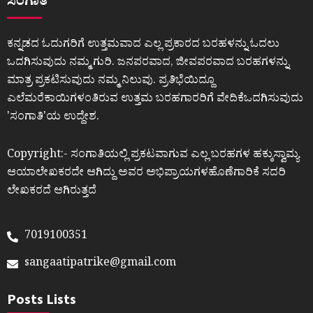
ಸಂಗಾತಿ
ಕನ್ನಡದ ಓದುಗರಿಗೆ ಉತ್ತಮವಾದ ಎಲ್ಲ ಪ್ರಕಾರದ ಬರಹಳನ್ನು ಓದಲು
ಒದಗಿಸುವುದು ನಮ್ಮ ಗುರಿ. ಜನಪರವಾದ, ಜೀವಪರವಾದ ಬರಹಗಳನ್ನು
ಮಾತ್ರ ಪ್ರಕಟಿಸುವುದು ನಮ್ಮ ನಿಲುವು. ಪ್ರತಿಭೆಯಿದ್ದೂ
ಎಲೆಮರೆಕಾಯಿಗಳಂತಿರುವ ಉತ್ತಮ ಬರಹಗಾರರಿಗೆ ವೇದಿಕೆಒದಗಿಸುವುದು
ʼಸಂಗಾತಿʼಯ ಉದ್ದೇಶ.
Copyright:- ಸಂಗಾತಿಯಲ್ಲಿ ಪ್ರಕಟವಾಗುವ ಎಲ್ಲ ಬರಹಗಳ ಹಕ್ಕುಸ್ವಾಮ್ಯ
ಆಯಾಲೇಖಕರದೇ ಆಗಿದ್ದು ಅವರ ಅಭಿಪ್ರಾಯಗಳಹೊಣೆಗಾರಿಕೆ ಸದರಿ
ಲೇಖಕರದೆ ಆಗಿರುತ್ತದೆ
7019100351
sangaatipatrike@gmail.com
Posts Lists