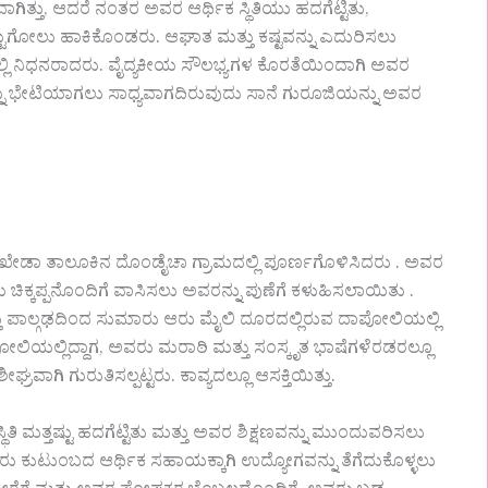
ಿತ್ತು, ಆದರೆ ನಂತರ ಅವರ ಆರ್ಥಿಕ ಸ್ಥಿತಿಯು ಹದಗೆಟ್ಟಿತು,
ಟುಗೋಲು ಹಾಕಿಕೊಂಡರು. ಆಘಾತ ಮತ್ತು ಕಷ್ಟವನ್ನು ಎದುರಿಸಲು
ಿ ನಿಧನರಾದರು. ವೈದ್ಯಕೀಯ ಸೌಲಭ್ಯಗಳ ಕೊರತೆಯಿಂದಾಗಿ ಅವರ
ೇಟಿಯಾಗಲು ಸಾಧ್ಯವಾಗದಿರುವುದು ಸಾನೆ ಗುರೂಜಿಯನ್ನು ಅವರ
ಶಿಂಧಖೇಡಾ ತಾಲೂಕಿನ ದೊಂಡೈಚಾ ಗ್ರಾಮದಲ್ಲಿ ಪೂರ್ಣಗೊಳಿಸಿದರು . ಅವರ
ಯ ಚಿಕ್ಕಪ್ಪನೊಂದಿಗೆ ವಾಸಿಸಲು ಅವರನ್ನು ಪುಣೆಗೆ ಕಳುಹಿಸಲಾಯಿತು .
ತ್ತು ಪಾಲ್ಗಢದಿಂದ ಸುಮಾರು ಆರು ಮೈಲಿ ದೂರದಲ್ಲಿರುವ ದಾಪೋಲಿಯಲ್ಲಿ
ಲಿಯಲ್ಲಿದ್ದಾಗ, ಅವರು ಮರಾಠಿ ಮತ್ತು ಸಂಸ್ಕೃತ ಭಾಷೆಗಳೆರಡರಲ್ಲೂ
ರವಾಗಿ ಗುರುತಿಸಲ್ಪಟ್ಟರು. ಕಾವ್ಯದಲ್ಲೂ ಆಸಕ್ತಿಯಿತ್ತು.
ತಿ ಮತ್ತಷ್ಟು ಹದಗೆಟ್ಟಿತು ಮತ್ತು ಅವರ ಶಿಕ್ಷಣವನ್ನು ಮುಂದುವರಿಸಲು
 ಕುಟುಂಬದ ಆರ್ಥಿಕ ಸಹಾಯಕ್ಕಾಗಿ ಉದ್ಯೋಗವನ್ನು ತೆಗೆದುಕೊಳ್ಳಲು