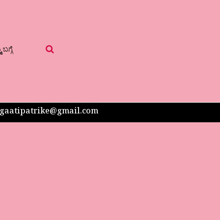
 ಬಗ್ಗೆ
 sangaatipatrike@gmail.com