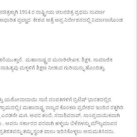
ಚಿತ್ರಕ್ಕಾಗಿ 1954 ರ ರಾಷ್ಟ್ರೀಯ ಚಲನಚಿತ್ರ ಪ್ರಥಮ ಸುವರ್ಣ
ಿ ಆಧಾರಿತ ಪ್ರಲ್ಹಾದ ಕೇಶವ ಅತ್ರೆ ಅವ್ರ ನಿರ್ದೇಶನದಲ್ಲಿ ನಿರ್ಮಾಣಗೊಂಡ
ಕರೆಯುತ್ತಾರೆ. ಮಹಾರಾಷ್ಟ್ರದ ಮರಾಠಿಲೇಖಕ, ಶಿಕ್ಷಕ, ಸಾಮಾಜಿಕ
ಾಹಿತ್ಯವು ಮಕ್ಕಳಿಗೆ ಶಿಕ್ಷಣ ನೀಡುವ ಗುರಿಯನ್ನು ಹೊಂದಿತ್ತು.
ತು ಯಶೋದಾಬಾಯಿ ಸಾನೆ ದಂಪತಿಗಳಿಗೆ ಬ್ರಿಟಿಷ್ ಭಾರತದಲ್ಲಿನ
ಾಮದಲ್ಲಿ ( ಮಹಾರಾಷ್ಟ್ರ ರಾಜ್ಯದ ಕೊಂಕಣ ಪ್ರದೇಶದ ಇಂದಿನ ರತ್ನಗಿರಿ
್ತು ಎರಡನೇ ಮಗ. ಅವರ ತಂದೆ, ಸದಾಶಿವರಾವ್, ಸಾಂಪ್ರದಾಯಿಕವಾಗಿ
 ಅವರು ಸರ್ಕಾರದ ಪರವಾಗಿ ಹಳ್ಳಿಯ ಬೆಳೆಗಳನ್ನು ಮೌಲ್ಯಮಾಪನ
 ಪ್ರತಿಶತವನ್ನು ತಮ್ಮ ಸ್ವಂತ ಪಾಲು ಇರಿಸಿಕೊಳ್ಳಲು ಅನುಮತಿಸಿದರು.