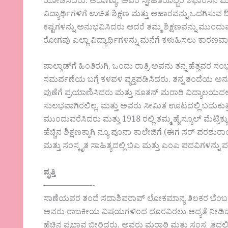
ಯೋಚಿಸಿದರು. ಆದಾಗ್ಯೂ, ಅವರ ಸ್ನೇಹಿತರೊಬ್ಬರ ಶಿಫಾರಸಿನ
ವಿದ್ಯಾರ್ಥಿಗಳಿಗೆ ಉಚಿತ ಶಿಕ್ಷಣ ಮತ್ತು ಆಹಾರವನ್ನು ಒದಗಿಸುವ 
ಕಷ್ಟಗಳನ್ನು ಅನುಭವಿಸಿದರು ಆದರೆ ತಮ್ಮ ಶಿಕ್ಷಣವನ್ನು ಮುಂದುವರ
ರೋಗವು ಎಲ್ಲಾ ವಿದ್ಯಾರ್ಥಿಗಳನ್ನು ಮನೆಗೆ ಕಳುಹಿಸಲು ಕಾರಣವ
ಪಾಲ್ಗಾಡ್‌ಗೆ ಹಿಂತಿರುಗಿ, ಒಂದು ರಾತ್ರಿ ಅವನು ತನ್ನ ಹೆತ್ತವರ
ಸಮರ್ಪಣೆಯ ಬಗ್ಗೆ ಕಳವಳ ವ್ಯಕ್ತಪಡಿಸಿದರು. ತನ್ನ ತಂದೆ
ಪುಣೆಗೆ ಪ್ರಯಾಣಿಸಿದರು ಮತ್ತು ನೂತನ್ ಮರಾಠಿ ವಿದ್ಯಾಲಯದಲ್
ಸುಲಭವಾಗಿರಲಿಲ್ಲ, ಮತ್ತು ಅವರು ಸೀಮಿತ ಊಟದಲ್ಲಿ ಬದುಕುತ್ತಿದ್
ಮುಂದುವರೆಸಿದರು ಮತ್ತು 1918 ರಲ್ಲಿ ತಮ್ಮ ಹೈಸ್ಕೂಲ್ ಮೆಟ್ರ
ಹೆಚ್ಚಿನ ಶಿಕ್ಷಣಕ್ಕಾಗಿ ನ್ಯೂ ಪೂನಾ ಕಾಲೇಜಿಗೆ (ಈಗ ಸರ್ ಪರ
ಮತ್ತು ಸಂಸ್ಕೃತ ಸಾಹಿತ್ಯದಲ್ಲಿ ಬಿಎ ಮತ್ತು ಎಂಎ ಪದವಿಗಳನ್ನು 
ವೃತ್ತಿ
——————-
ಸಾಣೆಯವರ ತಂದೆ ಸದಾಶಿವರಾವ್ ಲೋಕಮಾನ್ಯ ತಿಲಕರ ಬೆಂಬಲಿಗರಾಗ
ಅವರು ರಾಜಕೀಯ ವಿಷಯಗಳಿಂದ ದೂರವಿರಲು ಆದ್ಯತೆ ನೀಡಿದ
ಹೆಚ್ಚಿನ ಪ್ರಭಾವ ಬೀರಿದರು. ಅವರು ಮರಾಠಿ ಮತ್ತು ಸಂಸ್ಕೃತದಲ