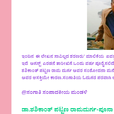
ಇಂದಿನ ಈ ಲೇಖನ ಸಾವಿಲ್ಲದ ಶರಣರು’ ಮಾಲಿಕೆಯ ಐವತ
ಇದೆ ಅಗಸ್ಟ್ ಎರಡನೆ ತಾರೀಖಿಗೆ ಒಂದು ವರ್ಷ ಪೂರೈಸಲಿ
ಶಶಿಕಾಂತ್ ಪಟ್ಟಣ ರಾಮ ದುರ್ಗ ಅವರ ಸಂಶೋದನಾ ಮನೋಭ
ಅವರ ಆಸಕ್ತಿಯೇ ಕಾರಣ.ಸಂಗಾತಿಯ ಓದುಗರ ಪರವಾಗಿ ಅವರಿಗ
@ಸಂಗಾತಿ ಸಂಪಾದಕೀಯ ಮಂಡಳಿ
ಡಾ.ಶಶಿಕಾಂತ್ ಪಟ್ಟಣ ರಾಮದುರ್ಗ-ಪೂನಾ