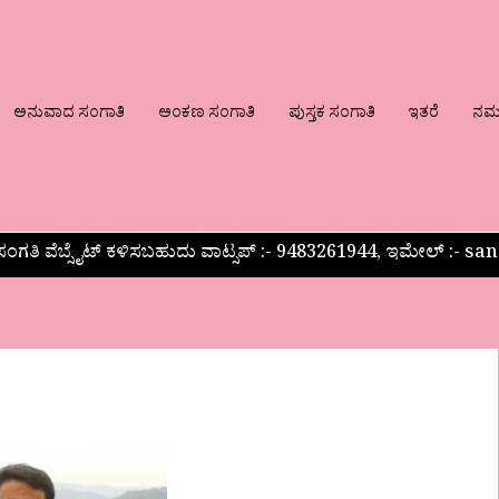
ಅನುವಾದ ಸಂಗಾತಿ
ಅಂಕಣ ಸಂಗಾತಿ
ಪುಸ್ತಕ ಸಂಗಾತಿ
ಇತರೆ
ನಮ್ಮ
ಂಗತಿ ವೆಬ್ಸೈಟ್ ಕಳಿಸಬಹುದು ವಾಟ್ಸಪ್‌ :- 9483261944, ಇಮೇಲ್ :-