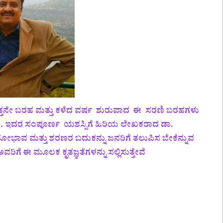
್ತನೇ ಬರಹ ಮತ್ತು ಕಳೆದ ವರ್ಷ ಶುರುವಾದ ಈ ಸರಣಿ ಬರಹಗಳು
ದೆ. ಇದರ ಸಂಪೂರ್ಣ ಯಶಸ್ಸಿಗೆ ಹಿರಿಯ ಲೇಖಕರಾದ ಡಾ.
ಾವ ಮತ್ತು ಶರಣರ ಬದುಕನ್ನು ಜನರಿಗೆ ತಲುಪಿಸ ಬೇಕೆನ್ನುವ
ೆ ಈ ಮೂಲಕ ಕೃತಜ್ಞತೆಗಳನ್ನು ಸಲ್ಲಿಸುತ್ತೇವೆ