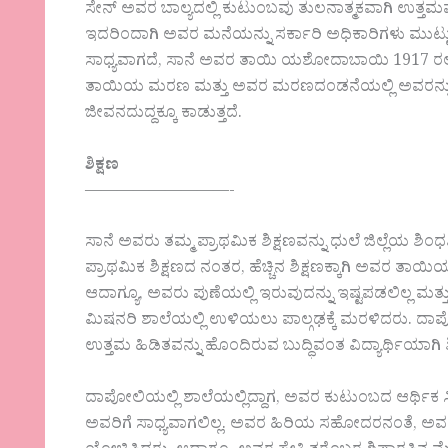
ಸೇನ್ ಅವರ ಬಾಲ್ಯದಲ್ಲಿ ಕುಟುಂಬವು ತುಲನಾತ್ಮಕವಾಗಿ ಉತ್ತಮವಾಗ
ಇದರಿಂದಾಗಿ ಅವರ ಮನೆಯನ್ನು ಸರ್ಕಾರಿ ಅಧಿಕಾರಿಗಳು ಮುಟ್
ಸಾಧ್ಯವಾಗದೆ, ಸಾನೆ ಅವರ ತಾಯಿ ಯಶೋದಾಬಾಯಿ 1917 ರಲ್ಲ
ತಾಯಿಯ ಮರಣ ಮತ್ತು ಅವರ ಮರಣದಂಡನೆಯಲ್ಲಿ ಅವರನ್ನು ಭ
ಜೀವನದುದ್ದಕ್ಕೂ ಕಾಡುತ್ತದೆ.
ಶಿಕ್ಷಣ
—————————-
ಸಾನೆ ಅವರು ತಮ್ಮ ಪ್ರಾಥಮಿಕ ಶಿಕ್ಷಣವನ್ನು ಧುಲೆ ಜಿಲ್ಲೆಯ 
ಪ್ರಾಥಮಿಕ ಶಿಕ್ಷಣದ ನಂತರ, ಹೆಚ್ಚಿನ ಶಿಕ್ಷಣಕ್ಕಾಗಿ ಅವರ ತಾಯಿ
ಆದಾಗ್ಯೂ, ಅವರು ಪುಣೆಯಲ್ಲಿ ಇರುವುದನ್ನು ಇಷ್ಟಪಡಲಿಲ್ಲ ಮ
ಮಿಷನರಿ ಶಾಲೆಯಲ್ಲಿ ಉಳಿಯಲು ಪಾಲ್ಗಢಕ್ಕೆ ಮರಳಿದರು. ದಾಪೋ
ಉತ್ತಮ ಹಿಡಿತವನ್ನು ಹೊಂದಿರುವ ಬುದ್ಧಿವಂತ ವಿದ್ಯಾರ್ಥಿಯಾಗಿ ಶೀಘ್
ದಾಪೋಲಿಯಲ್ಲಿ ಶಾಲೆಯಲ್ಲಿದ್ದಾಗ, ಅವರ ಕುಟುಂಬದ ಆರ್ಥಿಕ ಸ್ಥಿ
ಅವರಿಗೆ ಸಾಧ್ಯವಾಗಲಿಲ್ಲ. ಅವರ ಹಿರಿಯ ಸಹೋದರನಂತೆ, ಅವರು