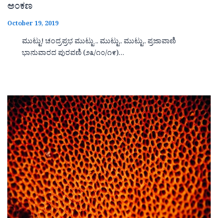
ಅಂಕಣ
October 19, 2019
ಮುಟ್ಟು! ಚಂದ್ರಪ್ರಭ ಮುಟ್ಟು .. ಮುಟ್ಟು.. ಮುಟ್ಟು.. ಪ್ರಜಾವಾಣಿ
ಭಾನುವಾರದ ಪುರವಣಿ (೨೩/೧೦/೧೯)…