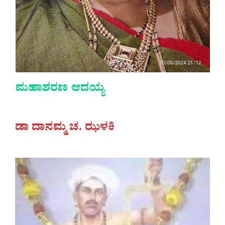
ಮಹಾಶರಣ ಆದಯ್ಯ
ಡಾ ದಾನಮ್ಮ ಚ. ಝಳಕಿ