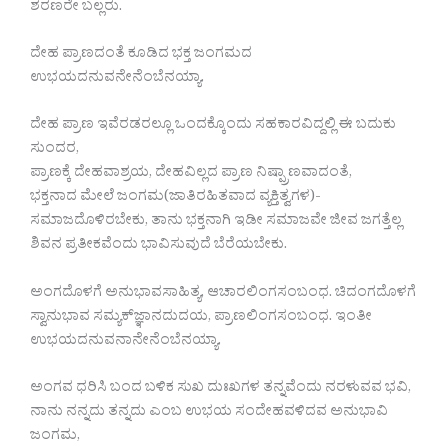
ಶರಣರೇ ಬಲ್ಲರು.
ದೇಹ ಪ್ರಾಣದಂತೆ ಕೂಡಿದ ಭಕ್ತ ಜಂಗಮದ
ಉಭಯದನುವನೇನೆಂಬೆನಯ್ಯಾ.
ದೇಹ ಪ್ರಾಣ ಇವೆರಡರಲ್ಲೂ ಒಂದಕ್ಕೊಂದು ಸಹಕಾರವಿದ್ದಲ್ಲಿ ಈ ಬದುಕು
ಸುಂದರ,
ಪ್ರಾಣಕ್ಕೆ ದೇಹವಾಶ್ರಯ, ದೇಹವಿಲ್ಲದ ಪ್ರಾಣ ನಿಷ್ಪ್ರಾಣವಾದಂತೆ,
ಭಕ್ತನಾದ ಮೇಲೆ ಜಂಗಮ(ಜಾತಿರಹಿತವಾದ ವ್ಯಕ್ತಿತ್ವಗಳ)-
ಸಮಾಜದೊಳಿರಬೇಕು, ತಾನು ಭಕ್ತನಾಗಿ ಇಡೀ ಸಮಾಜವೇ ಜೀವ ಜಗತ್ತೆಲ್ಲ
ಶಿವನ ಪ್ರತೀಕವೆಂದು ಭಾವಿಸುವುದೆ ಬೆರೆಯಬೇಕು.
ಅಂಗದೊಳಗೆ ಅನುಭಾವಸಾಹಿತ್ಯ, ಆಚಾರಲಿಂಗಸಂಬಂಧ. ಚಿದಂಗದೊಳಗೆ
ಸ್ವಾನುಭಾವ ಸಮ್ಯಕ್‍ಜ್ಞಾನದುದಯ, ಪ್ರಾಣಲಿಂಗಸಂಬಂಧ. ಇಂತೀ
ಉಭಯದನುವನಾನೇನೆಂಬೆನಯ್ಯಾ.
ಅಂಗವ ಧರಿಸಿ ಬಂದ ಬಳಿಕ ಸುಖ ದುಃಖಗಳ ತನ್ನವೆಂದು ನರಳುವವ ಭವಿ,
ನಾನು ನನ್ನದು ತನ್ನದು ಎಂಬ ಉಭಯ ಸಂದೇಹವಳಿದವ ಅನುಭಾವಿ
ಜಂಗಮ,