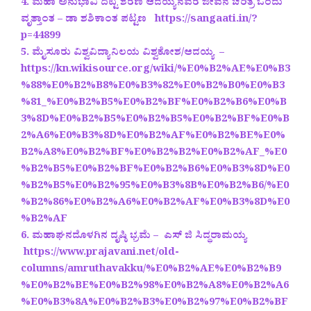
4. ಮಹಾ ಅನುಭಾವಿ ದಿಟ್ಟ ಶರಣ ಆದಯ್ಯನವರ ಜೀವನ ಚರಿತ್ರೆ ಒಂದು
ವೃತ್ತಾಂತ – ಡಾ ಶಶಿಕಾಂತ ಪಟ್ಟಣ https://sangaati.in/?
p=44899
5. ಮೈಸೂರು ವಿಶ್ವವಿದ್ಯಾನಿಲಯ ವಿಶ್ವಕೋಶ/ಆದಯ್ಯ –
https://kn.wikisource.org/wiki/%E0%B2%AE%E0%B3
%88%E0%B2%B8%E0%B3%82%E0%B2%B0%E0%B3
%81_%E0%B2%B5%E0%B2%BF%E0%B2%B6%E0%B
3%8D%E0%B2%B5%E0%B2%B5%E0%B2%BF%E0%B
2%A6%E0%B3%8D%E0%B2%AF%E0%B2%BE%E0%
B2%A8%E0%B2%BF%E0%B2%B2%E0%B2%AF_%E0
%B2%B5%E0%B2%BF%E0%B2%B6%E0%B3%8D%E0
%B2%B5%E0%B2%95%E0%B3%8B%E0%B2%B6/%E0
%B2%86%E0%B2%A6%E0%B2%AF%E0%B3%8D%E0
%B2%AF
6. ಮಹಾಘನದೊಳಗಿನ ದೃಷ್ಠಿ ಭ್ರಮೆ – ಎಸ್‌ ಜಿ ಸಿದ್ಧರಾಮಯ್ಯ
https://www.prajavani.net/old-
columns/amruthavakku/%E0%B2%AE%E0%B2%B9
%E0%B2%BE%E0%B2%98%E0%B2%A8%E0%B2%A6
%E0%B3%8A%E0%B2%B3%E0%B2%97%E0%B2%BF