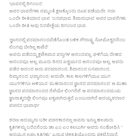
‘ಭಾವದಲ್ಲಿ ದಿಗಂಬರ’
ಅವರ ಭಾವನೆಗಳು ನಮ್ಮಂತೆ ಕ್ಷಣಕ್ಕೊಂದು ರೂಪ ಪಡೆಯದೇ. ಸದಾ
ಒಂದೇ ರೀತಿಯಾದ ಭಾವ ‘ಬಸವಭಾವ, ಶಿವಾನುಭಾವ’ ಅವರ ಭಾವನೆಗಳು
ಒಂದೇ ರೀತಿ ಅವು ನಿರಪೇಕ್ಷೆಯ ದಿಗಂಬರ ಭಾವ.
‘ಜ್ಞಾನದಲ್ಲಿ ಪರಮಾನಂದವೆಡೆಗೊಂಡ ಬಳಿಕ ಸೌರಾಷ್ಟ್ರ ಸೋಮೇಶ್ವರನೆಂಬ
ಲಿಂಗವು ಬೇರಿಲ್ಲ ಕಾಣಿರೆ’
ಅವರು ಪಡೆದದ್ದು ಕ್ಷಣಿಕವಾದ ವಸ್ತುಗಳ ಆನಂದವಲ್ಲ, ಘಳಿಗೆಯ ದೇಹದ
ಆನಂದವೂ ಅಲ್ಲ. ಮೂರು ದಿನದ ಐಶ್ವರ್ಯದ ಆನಂದವೂ ಅಲ್ಲ, ಅವರು
ಪಡೆದ ಆನಂದ ಅದು ಪರಮಾನಂದ, ಶಿವಾನಂದ ಬಸವಾನಂದ,
ದಿವ್ಯಾನಂದ, ಭವ್ಯಾನಂದ, ಅದುವೇ, ಕಾಲ ಕಾಲಗಳಿಗೆಯೂ ಯುಗ
ಯುಗಗಳಿಗೂ ಅಳಿಯದ ‘ಮಹದಾನಂದ ಜ್ಞಾನದ ಪರಮಾನಂದ’ ಆ ಮಹಾ
ಜ್ಞಾನದ ಪರಮಾನಂದದ ನೆಲೆಯೇ ಲಿಂಗನೆಲೆ. ಆ ಪರಮಾನಂದಮಯ
ಜ್ಞಾನಾತ್ಮದಲ್ಲೇ ಲಿಂಗವೂ ಐಕ್ಯವಾಗಿರುತ್ತದೆ ಎಂಬುದಾಗಿದೆ ಆದಯ್ಯಶರಣರ
ವಚನದ ಭಾವಾರ್ಥ
ಶರಣ ಆದಯ್ಯನು ಬರೀ ವಚನಕಾರನಲ್ಲ ಅವನು ಇನ್ನೂ ಹಲವಾರು
ಕೃತಿಗಳನ್ನು ಬರೆದನೆಂದು ಡಾ ಎಂ ಎಂ ಕಲಬುರ್ಗಿ ಅವರು ಸಂಶೋಧಿಸಿ “
ಆದಯ್ಯನ ಲಘು ಕೃತಿಗಳು” ಎನ್ನುವ ಚಿಕ್ಕಕೃತಿಯೊಂದನ್ನು ಪ್ರಕಟಿಸಿದ್ದಾರೆ.