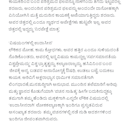
ಕಾಯಕದಿಂದ ಬಂದ ಪರಿಶ್ರಮದ ಫಲವನ್ನೂ ನಾಳೆಗೆಂದು ತೆಗೆದು ಇಟ್ಟವರಲ್ಲ
ಶರಣರು, ಅಂದಂದಿನ ಪರಿಶ್ರಮದ ಫಲವನ್ನು ಅಂದಂದೇ ದಾಸೋಹಕ್ಕಾಗಿ
ವಿನಿಯೋಗಿಸಿ ಮತ್ತೆ ಮರುದಿನ ಕಾಯಕಕ್ಕೆ ಅಣಿಯಾಗುತ್ತಿದ್ದರು ಶರಣರು.
ಅವರ ಚಿತ್ತದಲ್ಲಿ ಎಂದೂ ಸ್ವಾರ್ಥದ ಅಪೇಕ್ಷೆಗಳು ಹುಟ್ಟಲೇ ಇಲ್ಲ. ಅವರ
ಚಿತ್ತದಲ್ಲಿ ಇದ್ದದ್ದು ‘ನಿರಪೇಕ್ಷೆ ಮಾತ್ರ’
‘ವಿಷಯಂಗಳಲ್ಲಿ ಉದಾಸೀನ’
ಲೌಕಿಕದ ಮೋಹ, ಕಾಮ ಕ್ರೋಧಗಳು, ಅವರ ಹತ್ತಿರ ಎಂದೂ ಸುಳಿಯದಂತೆ
ನೊಡಿಕೊಂಡರು, ಅವರಲ್ಲಿ ಇದ್ದ ವಿಷಯ ಕಾಮದ್ದಲ್ಲ,‘ಸರ್ವಸಮಾನತೆಯ
ವಿಶ್ವಪ್ರೇಮದ್ದು’ ವಿಶ್ವ ಭ್ರಾತೃತ್ವದ್ದು, ಕಲ್ಯಾಣರಾಜ್ಯದ್ದು, ಹಸಿವಿನಿಂದ ಬಂದ
ಜೀವಕ್ಕೆ ಅನ್ನ. ಬಡವರ ಅನಾರೋಗ್ಯಕ್ಕೆ ಔಷಧಿ, ಉಡಲು ಬಟ್ಟೆ, ಬದುಕಲು
ಕಾಯಕ, ಅರಿವಿಗೆ ಅಕ್ಷರಾಭ್ಯಾಸ ಧಾರ್ಮಿಕ ಸಮಾನತೆಗಾಗಿ
ಲಿಂಗಧಾರಣೆ,ಮನಶುದ್ಧಿಗಾಗಿ ಅನುಭಾವ. ಮುಂದಿನ ತಲೆಮಾರಿಗೆ ಅರಿವು
ಮತ್ತು ಜ್ಞಾನದ ಕೊಡುಗೆಯಾಗಿ ‘ವಚನ ಸಾಹಿತ್ಯ’ ಹೀಗೇ ಬದುಕಿನುದ್ದಕ್ಕೂ
ತಮಗಾಗಿ ತಮ್ಮ ಹೆಂಡಿರು ಮಕ್ಕಳಿಗಾಗಿ ಎನ್ನದೇ ಲೌಕಿಕ ವಿಷಯದಲ್ಲಿ
‘ಉದಾಸೀನರಾಗಿ’ ಲೋಕಕಲ್ಯಾಣಕ್ಕಾಗಿ ಇಂದಿಗೂ ಪ್ರಸ್ತುತವಿರುವ
ಅಸಂಖ್ಯಾತ ಶರಣರು ತಮ್ಮ ವಚನಗಳಲ್ಲಿ ನಡೆ ನುಡಿ ಆದರ್ಶಗಳಿಂದ
ಇಂದಿಗೂ ಜೀವಂತವಾಗಿರುವರು.