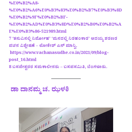
%E0%B2%A8-
%E0%B2%A6%E0%B3%83%E0%B2%B7%E0%B3%8D
%E0%B2%9F%E0%B2%BF-
%E0%B2%AD%E0%B3%8D%E0%B2%B0%E0%B2%A
E%E0%B3%86-521989.html
7 ‘ತನುವಿನಲ್ಲಿ ನಿರ್ಮೋಹ’ ‘ಮನದಲ್ಲಿ ನಿರಹಂಕಾರ’ ಆದಯ್ಯ ಶರಣರ
ವಚನ ವಿಶ್ಲೇಷಣೆ – ಲೋಕೇಶ್ ಎನ್ ಮಾನ್ವಿ.
https://www.vachanasudhe.co.in/2021/09/blog-
post_16.html
8 ಬಸವೇಶ್ವರರ ಸಮಕಾಲೀನರು – ಬಸವಸಮಿತಿ, ಬೆಂಗಳೂರು.
ಡಾ ದಾನಮ್ಮ ಚ. ಝಳಕಿ