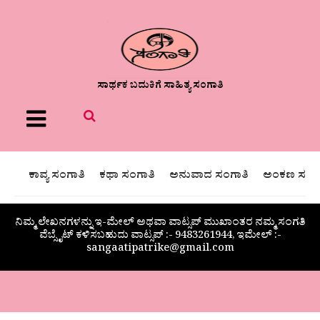
ಸಾರ್ಥಕ ಬದುಕಿಗೆ ಸಾಹಿತ್ಯ ಸಂಗಾತಿ
Menu
ಕಾವ್ಯ ಸಂಗಾತಿ
ಕಥಾ ಸಂಗಾತಿ
ಅನುವಾದ ಸಂಗಾತಿ
ಅಂಕಣ ಸಂಗಾ
ನಿಮ್ಮ ಲೇಖನಗಳನ್ನು ಇ-ಮೇಲ್ ಅಥವಾ ವಾಟ್ಸಪ್ ಮುಖಾಂತರ ನಮ್ಮ ಸಂಗತಿ
ವೆಬ್ಸೈಟ್ ಕಳಿಸಬಹುದು ವಾಟ್ಸಪ್‌ :- 9483261944, ಇಮೇಲ್ :-
sangaatipatrike@gmail.com