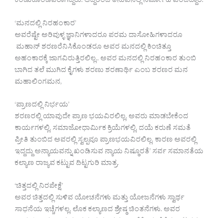
ಕಂಡುಕೊಂಡವರಾಗಿದ್ದರು. ಆದ್ದರಿಂದ ತನುವಿನಲ್ಲಿ ನಿರ್ಮೋಹ ಎಂದಿದ್ದಾರೆ.
‘ಮನದಲ್ಲಿ ನಿರಹಂಕಾರ’
ಅವರೆಷ್ಟೇ ಅರಿವುಳ್ಳ ಜ್ಞಾನಿಗಳಾದರೂ ಪರಮ ದಾಸೋಹಿಗಳಾದರೂ
ಮಹಾನ್ ಶರಣರೆನಿಸಿಕೊಂಡರೂ ಅವರ ಮನದಲ್ಲಿ ಕಿಂಚಿತ್ತೂ
ಅಹಂಕಾರಕ್ಕೆ ಜಾಗವಿರುತ್ತಿರಲಿಲ್ಲ.. ಅವರ ಮನದಲ್ಲಿ ನಿರಹಂಕಾರ ತುಂಬಿ
ಬಾಗಿದ ತಲೆ ಮುಗಿದ ಕೈಗಳು ಶರಣು ಶರಣಾರ್ಥಿ ಎಂಬ ಶರಣರ ಮನ
ಮಹಾಲಿಂಗಮನ,
‘ಪ್ರಾಣದಲ್ಲಿ ನಿರ್ಭಯ’
ಶರಣರಲ್ಲಿ ಯಾವುದೇ ಪ್ರಾಣ ಭಯವಿರಲಿಲ್ಲ, ಅವರು ಮಾಡಬೇಕೆಂದ
ಕಾರ್ಯಗಳಲ್ಲಿ, ಸಮಾಜೋಧಾರ್ಮಿಕ ಕ್ರಿಯೆಗಳಲ್ಲಿ, ದಯೆ ಕರುಣೆ ಸಮತೆ
ಪ್ರೀತಿ ತುಂಬಿದ ಅವರಲ್ಲಿ ಸ್ವಲ್ಪವೂ ಪ್ರಾಣಭಯವಿರಲಿಲ್ಲ. ಕಾರಣ ಅವರಲ್ಲಿ
ಇದ್ದದ್ದು ಅನ್ಯಾಯವನ್ನು ಖಂಡಿಸುವ ನ್ಯಾಯ ನಿಷ್ಠೂರತೆ’ ಸರ್ವ ಸಮಾನತೆಯ
ಕಲ್ಯಾಣ ರಾಜ್ಯವ ಕಟ್ಟುವ ದಿಟ್ಟಗುರಿ ಮಾತ್ರ.
‘ಚಿತ್ತದಲ್ಲಿ ನಿರಪೇಕ್ಷೆ’
ಅವರ ಚಿತ್ತದಲ್ಲಿ ಸುಳಿವ ಯೋಚನೆಗಳು ಮತ್ತು ಯೋಜನೆಗಳು ಸ್ವಾರ್ಥ
ಸಾಧನೆಯ ಇಚ್ಚೆಗಳಲ್ಲ, ಲೊಕ ಕಲ್ಯಾಣದ ಶ್ರೇಷ್ಠ ಚಿಂತನೆಗಳು. ಅವರ