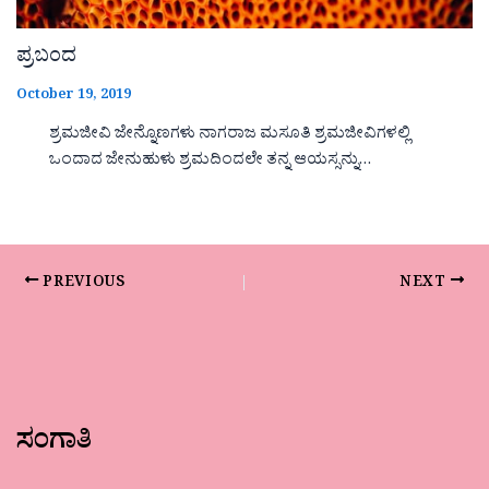
ಪ್ರಬಂದ
October 19, 2019
ಶ್ರಮಜೀವಿ ಜೇನ್ನೊಣಗಳು ನಾಗರಾಜ ಮಸೂತಿ ಶ್ರಮಜೀವಿಗಳಲ್ಲಿ
ಒಂದಾದ ಜೇನುಹುಳು ಶ್ರಮದಿಂದಲೇ ತನ್ನ ಆಯಸ್ಸನ್ನು…
PREVIOUS
NEXT
ಸಂಗಾತಿ