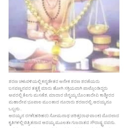
ಶರಣ ಚಳುವಳಿಯಲ್ಲಿ ಕನ್ನಡೇತರ ಅನೇಕ ಶರಣ ಶರಣೆಯರು
ಬಸವಣ್ಣನವರ ತತ್ವಕ್ಕೆ ಮಾರು ಹೋಗಿ ಸಕ್ರಿಯವಾಗಿ ಪಾಲ್ಗೊಂಡಿದ್ದರು
ಅವರಲ್ಲಿ ತೆಲಗು ಮಸಣೆಶ, ಮಾದಾರ ಚೆನ್ನಯ್ಯ ಬೊಂತಾದೇವಿ ಕಾಶ್ಮೀರದ
ಮಹಾದೇವ ಭೂಪಾಲ ಮುಂತಾದ ನೂರಾರು ಶರಣರಲ್ಲಿ ,ಆದಯ್ಯನೂ
ಒಬ್ಬನು .
ಆದಯ್ಯನ ರಗಳೆ(ಹರಿಹರ) ಸೋಮನಾಥ ಚರಿತ್ರ(ರಾಘವಾಂಕ) ಮೊದಲಾದ
ಕೃತಿಗಳಲ್ಲಿ ಚಿತ್ರಿತನಾದ ಆದಯ್ಯ ಮೂಲತಃ ಗುಜರಾತದ ಸೌರಾಷ್ಟ್ರದವನು.