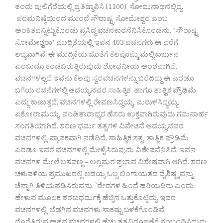
ತಂದು ಪುಲಿಗೆರೆಯಲ್ಲಿ ಪ್ರತಿಷ್ಠಾಪಿಸಿ (1100) ಸೋಮನಾಥನಲ್ಲಿದ್ದ.
ಪರಮನಿಷ್ಠೆಯಿಂದ ಮುಂದೆ ಸೌರಾಷ್ಟ್ರ ಸೋಮೇಶ್ವರ ಎಂಬ
ಅಂಕಿತವನ್ನಿಟ್ಟುಕೊಂಡು ಪ್ರಸಿದ್ಧ ವಚನಕಾರನೆನಿಸಿಕೊಂಡನು. ʼಸೌರಾಷ್ಟ್ರ
ಸೋಮೇಶ್ವರಾʼ ಮುದ್ರಿಕೆಯಲ್ಲಿ ಇವನ 403 ವಚನಗಳು ಈ ವರೆಗೆ
ಲಭ್ಯವಾಗಿವೆ. ಈ ಮುದ್ರಿಕೆಯ ಜೊತೆಗೆ ಕೆಲವೊಮ್ಮೆ ಮಲ್ಲಿಕಾರ್ಜುನ
ಎಂಬುದೂ ಕಂಡಬರುತ್ತಿರುವುದು ಶೋಧನೀಯ ಅಂಶವಾಗಿದೆ.
ವಚನಗಳಲ್ಲದೆ ಇವನು ಕೆಲವು ಸ್ವರವಚನಗಳನ್ನು ಬರೆದಿದ್ದು ಈ ಎರಡೂ
ಬಗೆಯ ರಚನೆಗಳಲ್ಲಿ ಆದಯ್ಯನವರ ಸಾಹಿತ್ಯಿಕ ಹಾಗೂ ತಾತ್ವಿಕ ಪ್ರೌಢಿಮೆ
ಎದ್ದು ಕಾಣುತ್ತದೆ. ವಚನಗಳಲ್ಲಿ ರೇವಣಸಿದ್ಧಯ್ಯ, ಮರುಳಸಿದ್ಧಯ್ಯ,
ಏಕೋರಾಮಯ್ಯ, ಪಂಡಿತಾರಾಧ್ಯರ ಹೆಸರು ಉಕ್ತವಾಗಿರುವುದು ಗಮನಾರ್ಹ
ಸಂಗತಿಯಾಗಿದೆ. ಶರಣ ಧರ್ಮ ತತ್ವಗಳ ವಿವೇಚನೆ ಆದಯ್ಯನವರ
ವಚನಗಳಲ್ಲಿ ವ್ಯಾಪಕವಾಗಿ ನಡೆದಿದೆ. ಸಾಹಿತ್ಯಿಕ ಸತ್ವ, ತಾತ್ವಿಕ ಪ್ರೌಢಿಮೆ
ಎರಡೂ ಇವರ ವಚನಗಳಲ್ಲಿ ಮೇಳೈಸಿರುವುದು ವಿಶೇಷವೆನಿಸಿದೆ. ಇವನ
ವಚನಗಳ ಮೇಲೆ ಬಸವಣ್ಣ – ಅಲ್ಲಮರ ಪ್ರಭಾವ ವಿಶೇಷವಾಗಿ ಆಗಿದೆ. ಶರಣ
ಚಳುವಳಿಯ ಪ್ರಮುಖರಲ್ಲಿ ಆದಯ್ಯ ಒಬ್ಬ ಲಿಂಗಾಯತದ ವೈಶಿಷ್ಟ್ಯವನ್ನು
ಚೆನ್ನಾಗಿ ತಿಳಿಯಪಡಿಸಿರುವನು, `ವೇದಗಳ ಹಿಂದೆ ಹರಿಯದಿರು ಎಂದು
ಹೇಳುವ ಮೂಲಕ ಶರಣಧರ್ಮಕ್ಕೆ ಹೆಚ್ಚಿನ ಒತ್ತುಕೊಟ್ಟಿದ್ದು, ಇವರ
ವಚನಗಳಲ್ಲಿ ಬೆಡಗಿನ ವಚನಗಳು ಸಾಕಷ್ಟು ಬಳಕೆಗೊಂಡಿವೆ.