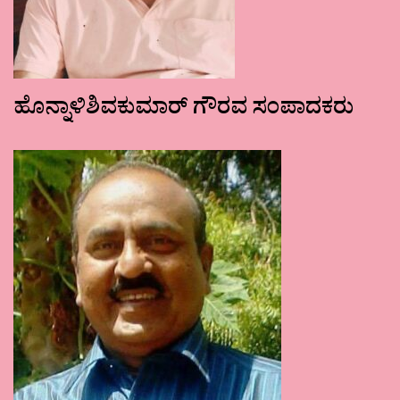
ಹೊನ್ನಾಳಿಶಿವಕುಮಾರ್ ಗೌರವ ಸಂಪಾದಕರು