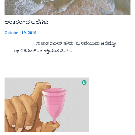
ಅಂತರಂಗದ ಅಲೆಗಳು
October 19, 2019
ಸುಜಾತ ರವೀಶ್ ಹೌದು. ಮನವೆಂಬುದು ಅದೆಷ್ಪೋ
ಲಕ್ಷ GBಗಳಾಗಿಂತ ಶಕ್ತಿಯುತ ಚಿಪ್.…