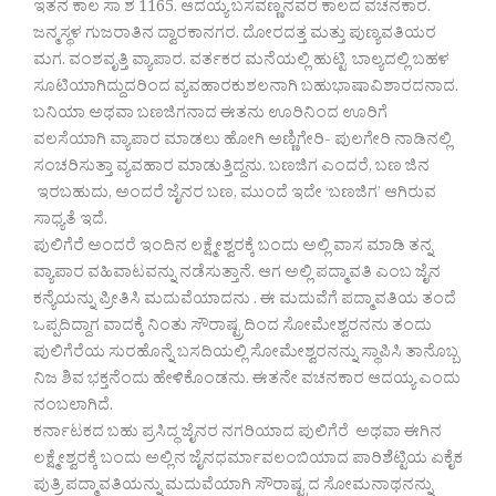
ಇತನ ಕಾಲ ಸಾ ಶ 1165. ಆದಯ್ಯ ಬಸವಣ್ಣನವರ ಕಾಲದ ವಚನಕಾರ.
ಜನ್ಮಸ್ಥಳ ಗುಜರಾತಿನ ದ್ವಾರಕಾನಗರ. ದೋರದತ್ತ ಮತ್ತು ಪುಣ್ಯವತಿಯರ
ಮಗ. ವಂಶವೃತ್ತಿ ವ್ಯಾಪಾರ. ವರ್ತಕರ ಮನೆಯಲ್ಲಿ ಹುಟ್ಟಿ ಬಾಲ್ಯದಲ್ಲಿ ಬಹಳ
ಸೂಟಿಯಾಗಿದ್ದುದರಿಂದ ವ್ಯವಹಾರಕುಶಲನಾಗಿ ಬಹುಭಾಷಾವಿಶಾರದನಾದ.
ಬನಿಯಾ ಅಥವಾ ಬಣಜಿಗನಾದ ಈತನು ಊರಿನಿಂದ ಊರಿಗೆ
ವಲಸೆಯಾಗಿ ವ್ಯಾಪಾರ ಮಾಡಲು ಹೋಗಿ ಅಣ್ಣಿಗೇರಿ- ಪುಲಗೇರಿ ನಾಡಿನಲ್ಲಿ
ಸಂಚರಿಸುತ್ತಾ ವ್ಯವಹಾರ ಮಾಡುತ್ತಿದ್ದನು. ಬಣಜಿಗ ಎಂದರೆ, ಬಣ ಜಿನ
ಇರಬಹುದು, ಅಂದರೆ ಜೈನರ ಬಣ, ಮುಂದೆ ಇದೇ ‘ಬಣಜಿಗ’ ಆಗಿರುವ
ಸಾಧ್ಯತೆ ಇದೆ.
ಪುಲಿಗೆರೆ ಅಂದರೆ ಇಂದಿನ ಲಕ್ಷ್ಮೇಶ್ವರಕ್ಕೆ ಬಂದು ಅಲ್ಲಿ ವಾಸ ಮಾಡಿ ತನ್ನ
ವ್ಯಾಪಾರ ವಹಿವಾಟವನ್ನು ನಡೆಸುತ್ತಾನೆ. ಆಗ ಅಲ್ಲಿ ಪದ್ಮಾವತಿ ಎಂಬ ಜೈನ
ಕನ್ಯೆಯನ್ನು ಪ್ರೀತಿಸಿ ಮದುವೆಯಾದನು . ಈ ಮದುವೆಗೆ ಪದ್ಮಾವತಿಯ ತಂದೆ
ಒಪ್ಪದಿದ್ದಾಗ ವಾದಕ್ಕೆ ನಿಂತು ಸೌರಾಷ್ಟ್ರದಿಂದ ಸೋಮೇಶ್ವರನನು ತಂದು
ಪುಲಿಗೆರೆಯ ಸುರಹೊನ್ನೆ ಬಸದಿಯಲ್ಲಿ ಸೋಮೇಶ್ವರನನ್ನು ಸ್ಥಾಪಿಸಿ ತಾನೊಬ್ಬ
ನಿಜ ಶಿವ ಭಕ್ತನೆಂದು ಹೇಳಿಕೊಂಡನು. ಈತನೇ ವಚನಕಾರ ಆದಯ್ಯ ಎಂದು
ನಂಬಲಾಗಿದೆ.
ಕರ್ನಾಟಕದ ಬಹು ಪ್ರಸಿದ್ಧ ಜೈನರ ನಗರಿಯಾದ ಪುಲಿಗೆರೆ ಅಥವಾ ಈಗಿನ
ಲಕ್ಷ್ಮೇಶ್ವರಕ್ಕೆ ಬಂದು ಅಲ್ಲಿನ ಜೈನಧರ್ಮಾವಲಂಬಿಯಾದ ಪಾರಿಶೆಟ್ಟಿಯ ಏಕೈಕ
ಪುತ್ರಿ ಪದ್ಮಾವತಿಯನ್ನು ಮದುವೆಯಾಗಿ ಸೌರಾಷ್ಟ್ರದ ಸೋಮನಾಥನನ್ನು