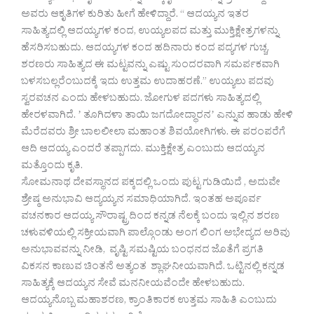
ಅವರು ಆಕೃತಿಗಳ ಕುರಿತು ಹೀಗೆ ಹೇಳಿದ್ದಾರೆ. “ ಆದಯ್ಯನ ಇತರ
ಸಾಹಿತ್ಯದಲ್ಲಿ ಆದಯ್ಯಗಳ ಕಂದ, ಉಯ್ಯಲಪದ ಮತ್ತು ಮುಕ್ತಿಕ್ಷೇತ್ರಗಳನ್ನು
ಹೆಸರಿಸಬಹುದು. ಆದಯ್ಯಗಳ ಕಂದ ಹದಿನಾರು ಕಂದ ಪದ್ಯಗಳ ಗುಚ್ಚ,
ಶರಣರು ಸಾಹಿತ್ಯದ ಈ ಮಟ್ಟವನ್ನು ಎಷ್ಟು ಸುಂದರವಾಗಿ ಸಮರ್ಪಕವಾಗಿ
ಬಳಸಬಲ್ಲರೆಂಬುದಕ್ಕೆ ಇದು ಉತ್ತಮ ಉದಾಹರಣೆ.” ಉಯ್ಯಲು ಪದವು
ಸ್ವರವಚನ ಎಂದು ಹೇಳಬಹುದು. ಜೋಗುಳ ಪದಗಳು ಸಾಹಿತ್ಯದಲ್ಲಿ
ಹೇರಳವಾಗಿದೆ. ʼ ತೂಗಿದಳಾ ತಾಯಿ ಜಗದೋದ್ಧಾರನʼ ಎನ್ನುವ ಹಾಡು ಹೇಳಿ
ಮೆರೆದವರು ಶ್ರೀ ಬಾಲಲೀಲಾ ಮಹಾಂತ ಶಿವಯೋಗಿಗಳು. ಈ ಪರಂಪರೆಗೆ
ಆದಿ ಆದಯ್ಯ ಎಂದರೆ ತಪ್ಪಾಗದು. ಮುಕ್ತಿಕ್ಷೇತ್ರ ಎಂಬುದು ಆದಯ್ಯನ
ಮತ್ತೊಂದು ಕೃತಿ.
ಸೋಮನಾಥ ದೇವಸ್ಥಾನದ ಪಕ್ಕದಲ್ಲಿ ಒಂದು ಪುಟ್ಟ ಗುಡಿಯಿದೆ , ಅದುವೇ
ಶ್ರೇಷ್ಠ ಅನುಭಾವಿ ಆದ್ಯಯ್ಯನ ಸಮಾಧಿಯಾಗಿದೆ. ಇಂತಹ ಅಪೂರ್ವ
ವಚನಕಾರ ಆದಯ್ಯ ಸೌರಾಷ್ಟ್ರದಿಂದ ಕನ್ನಡ ನೆಲಕ್ಕೆ ಬಂದು ಇಲ್ಲಿನ ಶರಣ
ಚಳುವಳಿಯಲ್ಲಿ ಸಕ್ರೀಯವಾಗಿ ಪಾಲ್ಗೊಂಡು ಅಂಗ ಲಿಂಗ ಅಭೇದ್ಯದ ಅರಿವು
ಅನುಭಾವವನ್ನು ನೀಡಿ, ವೃಷ್ಟಿ ಸಮಷ್ಟಿಯ ಬಂಧನದ ಜೊತೆಗೆ ಪ್ರಗತಿ
ವಿಕಸನ ಕಾಣುವ ಚಿಂತನೆ ಅತ್ಯಂತ ಶ್ಲಾಘನೀಯವಾಗಿದೆ. ಒಟ್ಟಿನಲ್ಲಿ ಕನ್ನಡ
ಸಾಹಿತ್ಯಕ್ಕೆ ಆದಯ್ಯನ ಸೇವೆ ಮನನೀಯವೆಂದೇ ಹೇಳಬಹುದು.
ಆದಯ್ಯನೊಬ್ಬ ಮಹಾಶರಣ, ಕ್ರಾಂತಿಕಾರಕ ಉತ್ತಮ ಸಾಹಿತಿ ಎಂಬುದು