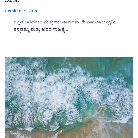
ವಿಶೇಷ
October 19, 2019
ಕನ್ನಡ ಬರಹಗಾರ ಮತ್ತು ಜಾಲತಾಣಗಳು. ಡಿ.ಎಸ್.ರಾಮಸ್ವಾಮಿ
ಕನ್ನಡಕ್ಕೂ ಮತ್ತು ಅದರ ಸಾಹಿತ್ಯ…