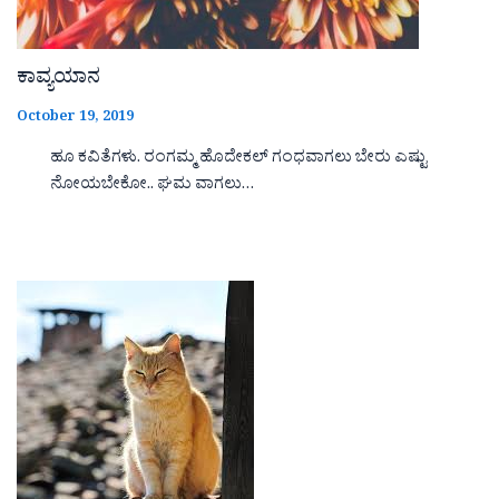
ಕಾವ್ಯಯಾನ
October 19, 2019
ಹೂ ಕವಿತೆಗಳು. ರಂಗಮ್ಮ ಹೊದೇಕಲ್ ಗಂಧವಾಗಲು ಬೇರು ಎಷ್ಟು
ನೋಯಬೇಕೋ.. ಘಮ ವಾಗಲು…