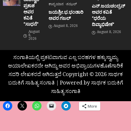
ಕಾವ್ಯಯಾನ
ಗಝಲ್
ಪ್ರಕಾಶ
ಎನ್.ಜಯಚಂದ್ರನ್
ಅವರ
ಜಯಶ್ರೀ.ಭ.ಭಂಡಾರಿ
ಅವರ ಕವಿತೆ
ಕವಿತೆ
ಅವರ ಗಜಲ್
“ಧರೆಯ
“ಸಾಧನೆ”
ದಿವ್ಯಾಭಿಷೇಕ”
August 8, 2026
August
August 8, 2026
8,
2026
ಸಂಗಾತಿಯಲ್ಲಿ ಪ್ರಕಟವಾಗುವ ಎಲ್ಲ ಬರಹಗಳ ಹಕ್ಕುಸ್ವಾಮ್ಯ
ಆಯಾಲೇಖಕರದೇ ಆಗಿದ್ದು ಅವರ ಅಭಿಪ್ರಾಯಗಳಹೊಣೆಗಾರಿಕೆ
ಸದರಿ ಲೇಖಕರದೆ ಆಗಿರುತ್ತದೆ Copyright © 2026 ಸಾರ್ಥಕ
ಬದುಕಿಗೆ ಸಾಹಿತ್ಯ ಸಂಗಾತಿ | Powered by ಸಾರ್ಥಕ ಬದುಕಿಗೆ
ಸಾಹಿತ್ಯ ಸಂಗಾತಿ
More