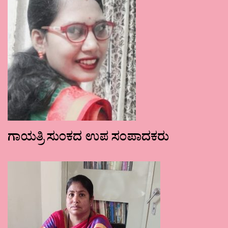
ಗಾಯತ್ರಿ ಸುಂಕದ ಉಪ ಸಂಪಾದಕರು