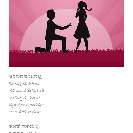
ಅರಳುವ ಹೂವಿನಲ್ಲಿ
ನೀ ನನ್ನ ಮಕರಂದ
ಸವಿಯುವ ಜೇನಿನಂತೆ
ನಾ ನಿನ್ನ ಮನದಂದ
ಸ್ಪರ್ಶವೋ ಪರಾಗವೋ
ಕಚಗುಳಿಯ ಆನಂದ
ತಂಪಗೆ ಗಾಳಿಯಲ್ಲಿ