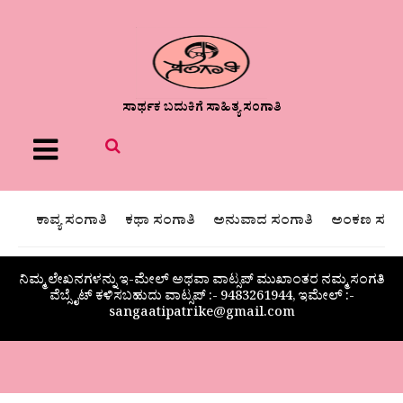
ಸಾರ್ಥಕ ಬದುಕಿಗೆ ಸಾಹಿತ್ಯ ಸಂಗಾತಿ
Menu
ಕಾವ್ಯ ಸಂಗಾತಿ
ಕಥಾ ಸಂಗಾತಿ
ಅನುವಾದ ಸಂಗಾತಿ
ಅಂಕಣ ಸಂಗಾ
ನಿಮ್ಮ ಲೇಖನಗಳನ್ನು ಇ-ಮೇಲ್ ಅಥವಾ ವಾಟ್ಸಪ್ ಮುಖಾಂತರ ನಮ್ಮ ಸಂಗತಿ
ವೆಬ್ಸೈಟ್ ಕಳಿಸಬಹುದು ವಾಟ್ಸಪ್‌ :- 9483261944, ಇಮೇಲ್ :-
sangaatipatrike@gmail.com