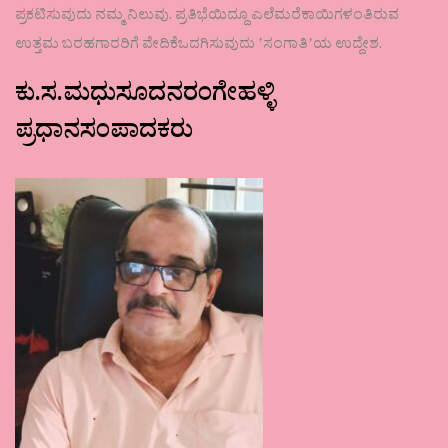
ಪ್ರಕಟಿಸುವುದು ನಮ್ಮ ನಿಲುವು. ಪ್ರತಿಭೆಯಿದ್ದೂ ಎಲೆಮರೆಕಾಯಿಗಳಂತಿರುವ
ಉತ್ತಮ ಬರಹಗಾರರಿಗೆ ವೇದಿಕೆಒದಗಿಸುವುದು ʼಸಂಗಾತಿʼಯ ಉದ್ದೇಶ.
ಕು.ಸ.ಮಧುಸೂದನರಂಗೇಹಳ್ಳಿ
ಪ್ರಧಾನಸಂಪಾದಕರು