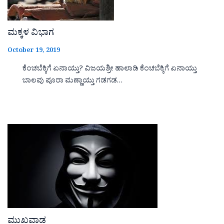
ಮಕ್ಕಳ ವಿಭಾಗ
October 19, 2019
ಕೆಂಚಬೆಕ್ಕಿಗೆ ಏನಾಯ್ತು? ವಿಜಯಶ್ರೀ ಹಾಲಾಡಿ ಕೆಂಚಬೆಕ್ಕಿಗೆ ಏನಾಯ್ತು
ಬಾಲವು ಪೂರಾ ಮಣ್ಣಾಯ್ತು ಗಡಗಡ…
ಮುಖವಾಡ