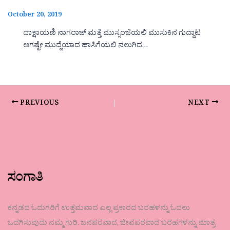
October 20, 2019
ದಾಕ್ಷಾಯಣಿ ನಾಗರಾಜ್ ಮತ್ತೆ ಮುಸ್ಸಂಜೆಯಲಿ ಮುಸುಕಿನ ಗುದ್ದಾಟ
ಆಗಷ್ಟೇ ಮುದ್ದೆಯಾದ ಹಾಸಿಗೆಯಲಿ ನಲುಗಿದ…
PREVIOUS
NEXT
ಸಂಗಾತಿ
ಕನ್ನಡದ ಓದುಗರಿಗೆ ಉತ್ತಮವಾದ ಎಲ್ಲ ಪ್ರಕಾರದ ಬರಹಳನ್ನು ಓದಲು
ಒದಗಿಸುವುದು ನಮ್ಮ ಗುರಿ. ಜನಪರವಾದ, ಜೀವಪರವಾದ ಬರಹಗಳನ್ನು ಮಾತ್ರ