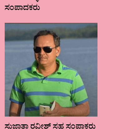
ಸಂಪಾದಕರು
ಸುಜಾತಾ ರವೀಶ್ ಸಹ ಸಂಪಾಕರು