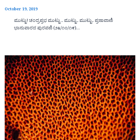
October 19, 2019
ಮುಟ್ಟು! ಚಂದ್ರಪ್ರಭ ಮುಟ್ಟು .. ಮುಟ್ಟು.. ಮುಟ್ಟು.. ಪ್ರಜಾವಾಣಿ
ಭಾನುವಾರದ ಪುರವಣಿ (೨೩/೧೦/೧೯)…