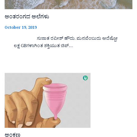
ಅಂತರಂಗದ ಅಲೆಗಳು
October 19, 2019
ಸುಜಾತ ರವೀಶ್ ಹೌದು. ಮನವೆಂಬುದು ಅದೆಷ್ಪೋ
ಲಕ್ಷ GBಗಳಾಗಿಂತ ಶಕ್ತಿಯುತ ಚಿಪ್.…
ಅಂಕಣ