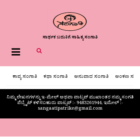
ಸಾರ್ಥಕ ಬದುಕಿಗೆ ಸಾಹಿತ್ಯ ಸಂಗಾತಿ
Menu
ಕಾವ್ಯ ಸಂಗಾತಿ
ಕಥಾ ಸಂಗಾತಿ
ಅನುವಾದ ಸಂಗಾತಿ
ಅಂಕಣ ಸಂಗಾ
ನಿಮ್ಮ ಲೇಖನಗಳನ್ನು ಇ-ಮೇಲ್ ಅಥವಾ ವಾಟ್ಸಪ್ ಮುಖಾಂತರ ನಮ್ಮ ಸಂಗತಿ
ವೆಬ್ಸೈಟ್ ಕಳಿಸಬಹುದು ವಾಟ್ಸಪ್‌ :- 9483261944, ಇಮೇಲ್ :-
sangaatipatrike@gmail.com