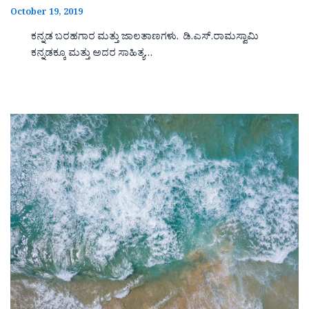
October 19, 2019
ಕನ್ನಡ ಬರಹಗಾರ ಮತ್ತು ಜಾಲತಾಣಗಳು. ಡಿ.ಎಸ್.ರಾಮಸ್ವಾಮಿ
ಕನ್ನಡಕ್ಕೂ ಮತ್ತು ಅದರ ಸಾಹಿತ್ಯ…