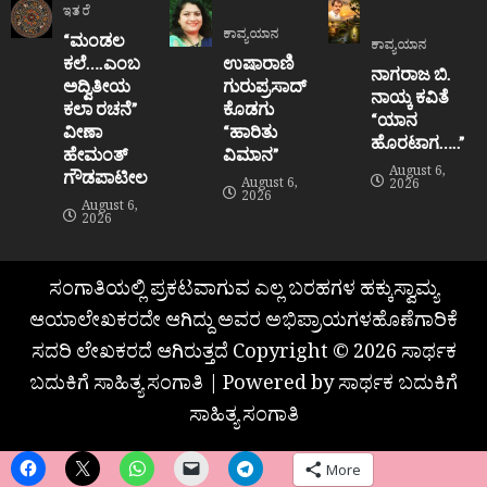
ಇತರೆ
ಕಾವ್ಯಯಾನ
“ಮಂಡಲ
ಕಾವ್ಯಯಾನ
ಕಲೆ….ಎಂಬ
ಉಷಾರಾಣಿ
ನಾಗರಾಜ ಬಿ.
ಅದ್ವಿತೀಯ
ಗುರುಪ್ರಸಾದ್
ನಾಯ್ಕ ಕವಿತೆ
ಕಲಾ ರಚನೆ”‌
ಕೊಡಗು
“ಯಾನ
ವೀಣಾ
“ಹಾರಿತು
ಹೊರಟಾಗ…..”
ಹೇಮಂತ್‌
ವಿಮಾನ”
August 6,
ಗೌಡಪಾಟೀಲ
August 6,
2026
2026
August 6,
2026
ಸಂಗಾತಿಯಲ್ಲಿ ಪ್ರಕಟವಾಗುವ ಎಲ್ಲ ಬರಹಗಳ ಹಕ್ಕುಸ್ವಾಮ್ಯ
ಆಯಾಲೇಖಕರದೇ ಆಗಿದ್ದು ಅವರ ಅಭಿಪ್ರಾಯಗಳಹೊಣೆಗಾರಿಕೆ
ಸದರಿ ಲೇಖಕರದೆ ಆಗಿರುತ್ತದೆ Copyright © 2026 ಸಾರ್ಥಕ
ಬದುಕಿಗೆ ಸಾಹಿತ್ಯ ಸಂಗಾತಿ | Powered by ಸಾರ್ಥಕ ಬದುಕಿಗೆ
ಸಾಹಿತ್ಯ ಸಂಗಾತಿ
More