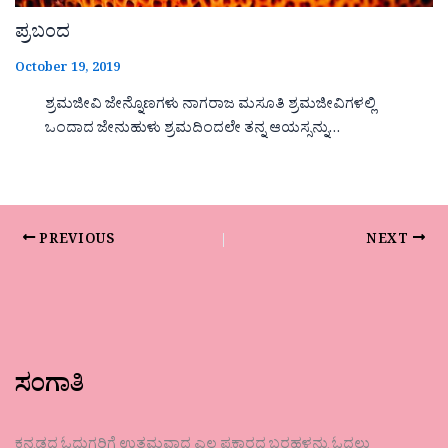
ಪ್ರಬಂದ
October 19, 2019
ಶ್ರಮಜೀವಿ ಜೇನ್ನೊಣಗಳು ನಾಗರಾಜ ಮಸೂತಿ ಶ್ರಮಜೀವಿಗಳಲ್ಲಿ
ಒಂದಾದ ಜೇನುಹುಳು ಶ್ರಮದಿಂದಲೇ ತನ್ನ ಆಯಸ್ಸನ್ನು…
PREVIOUS
NEXT
ಸಂಗಾತಿ
ಕನ್ನಡದ ಓದುಗರಿಗೆ ಉತ್ತಮವಾದ ಎಲ್ಲ ಪ್ರಕಾರದ ಬರಹಳನ್ನು ಓದಲು