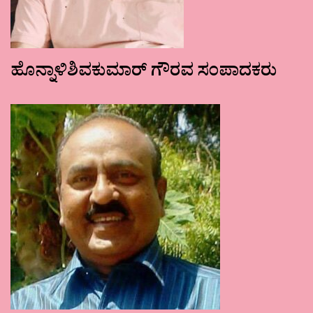
ಹೊನ್ನಾಳಿಶಿವಕುಮಾರ್ ಗೌರವ ಸಂಪಾದಕರು