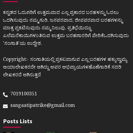
ಕನ್ನಡದ ಓದುಗರಿಗೆ ಉತ್ತಮವಾದ ಎಲ್ಲ ಪ್ರಕಾರದ ಬರಹಳನ್ನು ಓದಲು
ಒದಗಿಸುವುದು ನಮ್ಮ ಗುರಿ. ಜನಪರವಾದ, ಜೀವಪರವಾದ ಬರಹಗಳನ್ನು
ಮಾತ್ರ ಪ್ರಕಟಿಸುವುದು ನಮ್ಮ ನಿಲುವು. ಪ್ರತಿಭೆಯಿದ್ದೂ
ಎಲೆಮರೆಕಾಯಿಗಳಂತಿರುವ ಉತ್ತಮ ಬರಹಗಾರರಿಗೆ ವೇದಿಕೆಒದಗಿಸುವುದು
ʼಸಂಗಾತಿʼಯ ಉದ್ದೇಶ.
Copyright:- ಸಂಗಾತಿಯಲ್ಲಿ ಪ್ರಕಟವಾಗುವ ಎಲ್ಲ ಬರಹಗಳ ಹಕ್ಕುಸ್ವಾಮ್ಯ
ಆಯಾಲೇಖಕರದೇ ಆಗಿದ್ದು ಅವರ ಅಭಿಪ್ರಾಯಗಳಹೊಣೆಗಾರಿಕೆ ಸದರಿ
ಲೇಖಕರದೆ ಆಗಿರುತ್ತದೆ
7019100351
sangaatipatrike@gmail.com
Posts Lists