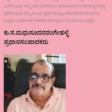
ಒದಗಿಸುವುದು ನಮ್ಮ ಗುರಿ. ಜನಪರವಾದ, ಜೀವಪರವಾದ ಬರಹಗಳನ್ನು ಮಾತ್ರ
ಪ್ರಕಟಿಸುವುದು ನಮ್ಮ ನಿಲುವು. ಪ್ರತಿಭೆಯಿದ್ದೂ ಎಲೆಮರೆಕಾಯಿಗಳಂತಿರುವ
ಉತ್ತಮ ಬರಹಗಾರರಿಗೆ ವೇದಿಕೆಒದಗಿಸುವುದು ʼಸಂಗಾತಿʼಯ ಉದ್ದೇಶ.
ಕು.ಸ.ಮಧುಸೂದನರಂಗೇಹಳ್ಳಿ
ಪ್ರಧಾನಸಂಪಾದಕರು