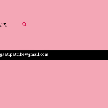
 ಬಗ್ಗೆ
 sangaatipatrike@gmail.com