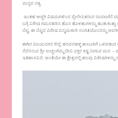
ವಾಸ್ತವ ಸತ್ಯ.
ಇಂತಹ ಅಚ್ಚರಿ ವಿಷಯಗಳಿಂದ ಪ್ರೇರೇಪಿತರಾದ ದಾವಣಗೆರೆ ವಾ
ಬಗ್ಗೆ ವಿಶೇಷ ಗಮನಹರಿಸಿ ಹೊಸ ಹೊಳಹುಗಳನ್ನು ಹುಡುಕುತ್ತಾ ಹೋದ 
ಬೆಟ್ಟ. ಈ ಬೆಟ್ಟದ ವಿಶೇಷ ವಿಸ್ಮಯಕಾರಿ ಸಂಗತಿಯೊಂದನ್ನು ಅವರೀಗ
ಈಗಿನ ವಿಜಯನಗರ ಜಿಲ್ಲೆ, ಹರಪನಹಳ್ಳಿ ತಾಲೂಕಿಗೆ ಒಳಪಡುವ ಈ ಕ
ನೆಲೆಸಿರುವ ಶ್ರೀ ಉಚ್ಚಂಗೆಮ್ಮ ದೇವಿ ಭಕ್ತರ ಕಷ್ಟ ನೀಗುವ ಮನ – ಮನ
ಇತಿಹಾಸವಿದೆ. ಅಂತೆಯೇ ಈ ಕ್ಷೇತ್ರದಲ್ಲಿ ಹಲವು ವಿಶೇಷಗಳನ್ನ