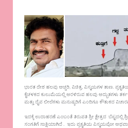
ಭಾರತ ದೇಶ ಹಲವು ಅಚ್ಚರಿ, ವಿಚಿತ್ರ, ವಿಸ್ಮಯಗಳ ತಾಣ. ಪ್ರಕೃತ
ಕೈಚಳಕದ ಕುಲುಮೆಯಲ್ಲಿ ಅರಳಿರುವ ಹಲವು ಅದ್ಭುತಗಳು ತರ್ಕಕ್
ಮತ್ತು ದೈವ ಲೀಲೆಗಳು ಮನುಷ್ಯರಿಗೆ ಎಂದಿಗೂ ಕೌತುಕದ ವಿಚಾರಗ
ಇದಕ್ಕೆ ಉದಾಹರಣೆ ಎಂಬಂತೆ ತಿರುಪತಿ ಶ್ರೀ ಕ್ಷೇತ್ರದ ಬೆಟ್ಟದ
ಸಂಗತಿಗೆ ಸಾಕ್ಷಿಯಾಗಿದೆ . ಇದು ಪ್ರಕೃತಿಯ ವಿಸ್ಮಯವೋ ಅಥವ