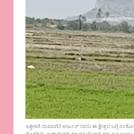
ಇತ್ತೀಚಿಗೆ ದಾವಣಗೆರೆ ಅರ್ಜುನ್ ರವರು ಈ ಕ್ಷೇತ್ರದ ಬಗ್ಗ