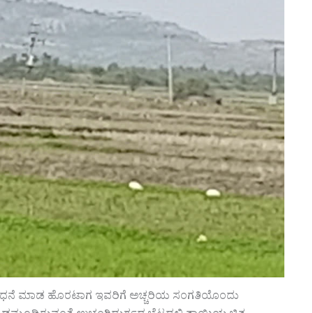
ೆ ಸಂಶೋಧನೆ ಮಾಡ ಹೊರಟಾಗ ಇವರಿಗೆ ಅಚ್ಚರಿಯ ಸಂಗತಿಯೊಂದು