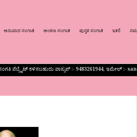
ಅನುವಾದ ಸಂಗಾತಿ
ಅಂಕಣ ಸಂಗಾತಿ
ಪುಸ್ತಕ ಸಂಗಾತಿ
ಇತರೆ
ನಮ್ಮ
ಂಗತಿ ವೆಬ್ಸೈಟ್ ಕಳಿಸಬಹುದು ವಾಟ್ಸಪ್‌ :- 9483261944, ಇಮೇಲ್ :-