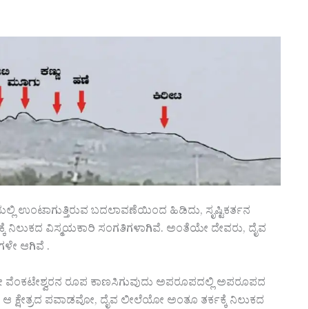
ಿಯಲ್ಲಿ ಉಂಟಾಗುತ್ತಿರುವ ಬದಲಾವಣೆಯಿಂದ ಹಿಡಿದು, ಸೃಷ್ಟಿಕರ್ತನ
ಕೆ ನಿಲುಕದ ವಿಸ್ಮಯಕಾರಿ ಸಂಗತಿಗಳಾಗಿವೆ. ಅಂತೆಯೇ ದೇವರು, ದೈವ
ಳೇ ಆಗಿವೆ .
ಲ್ಲಿ ಶ್ರೀ ವೆಂಕಟೇಶ್ವರನ ರೂಪ ಕಾಣಸಿಗುವುದು ಅಪರೂಪದಲ್ಲಿ ಅಪರೂಪದ
ಾ ಆ ಕ್ಷೇತ್ರದ ಪವಾಡವೋ, ದೈವ ಲೀಲೆಯೋ ಅಂತೂ ತರ್ಕಕ್ಕೆ ನಿಲುಕದ