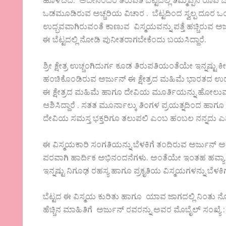
ಹೊಳೆದಿದೆ. ಅದೇನೆಂದರೆ ತಿರುಪತಿ ಬೆಟ್ಟದಲ್ಲಿ ತಿಮ್ಮಪ್ಪನ ರೂ
ಒಡಮೂಡಿರುವ ಅಚ್ಚರಿಯ ವಿಚಾರ . ಬೆಟ್ಟದಿಂದ ಸ್ವಲ್ಪ ದೂರ ಒಂದು
ಉದ್ಭವವಾಗಿರುವಂತೆ ಕಾಣುವ ವಿಸ್ಮಯವನ್ನು ಪತ್ತೆ ಹಚ್ಚಿರುವ ಅರ
ಈ ಬೆಟ್ಟದಲ್ಲಿ ನೋಡಿ ಪುನೀತರಾಗಬೇಕೆಂದು ಬಯಸಿದ್ದಾರೆ.
ಶ್ರೀ ಕ್ಷೇತ್ರ ಉಚ್ಚಂಗಿದುರ್ಗ ಕೂಡ ತಿರುಪತಿಯಂತೆಯೇ ಇನ್ನಷ್
ಹಂಚಿಕೊಂಡಿರುವ ಅರ್ಜುನ್ ಈ ಕ್ಷೇತ್ರದ ಮಹಿಮೆ ಭಾರತದ ಉದ್ದ
ಈ ಕ್ಷೇತ್ರದ ಮಹಿಮೆ ಹಾಗೂ ದೇವಿಯ ಮೂರ್ತಿಯನ್ನು ಹೋಲುವ ಇಲ
ಆಶಿಸಿದ್ದಾರೆ . ಸತತ ಮೂರ್ನಾಲ್ಕು ತಿಂಗಳ ಪ್ರಯತ್ನದಿಂದ ಹಾ
ದೇವಿಯ ಸಮಸ್ತ ಭಕ್ತರಿಗೂ ತಲುಪಲಿ ಎಂಬ ಹಂಬಲ ನನ್ನದು ಎನ್ನು
ಈ ವಿಸ್ಮಯಕಾರಿ ಸಂಗತಿಯನ್ನು ಬೆಳಕಿಗೆ ತಂದಿರುವ ಅರ್ಜುನ್ ಅವರ
ಪರವಾಗಿ ಹಾರ್ದಿಕ ಅಭಿನಂದನೆಗಳು. ಅಂತೆಯೇ ಇಂತಹ ಹವ್ಯಾ
ಇನ್ನಷ್ಟು ನಿಗೂಢ ರಹಸ್ಯ ಹಾಗೂ ಪ್ರಕೃತಿಯ ವಿಸ್ಮಯಗಳನ್ನು ಬೆಳ
ಬೆಟ್ಟದ ಈ ವಿಸ್ಮಯ ಕುರಿತು ಹಾಗೂ ಯಾವ ಜಾಗದಲ್ಲಿ ನಿಂತು ನ
ಹೆಚ್ಚಿನ ಮಾಹಿತಿಗೆ ಅರ್ಜುನ್ ರವರನ್ನು ಅವರ ಮೊಬೈಲ್ ಸಂಖ್ಯ