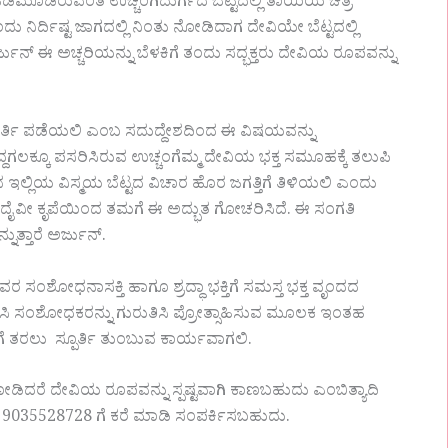
ಪ ಒಡಮೂಡಿರುವಂತೆ ಉಚ್ಚಂಗಿದುರ್ಗದ ಬೆಟ್ಟದಲ್ಲಿ ತಾಯಿಯ ಚಿತ್ರ
 ನಿರ್ದಿಷ್ಟ ಜಾಗದಲ್ಲಿ ನಿಂತು ನೋಡಿದಾಗ ದೇವಿಯೇ ಬೆಟ್ಟದಲ್ಲಿ
್ಜುನ್ ಈ ಅಚ್ಚರಿಯನ್ನು ಬೆಳಕಿಗೆ ತಂದು ಸದ್ಭಕ್ತರು ದೇವಿಯ ರೂಪವನ್ನು
ಟು ಕೀರ್ತಿ ಪಡೆಯಲಿ ಎಂಬ ಸದುದ್ದೇಶದಿಂದ ಈ ವಿಷಯವನ್ನು
ಗಲಕ್ಕೂ ಪಸರಿಸಿರುವ ಉಚ್ಚಂಗೆಮ್ಮ ದೇವಿಯ ಭಕ್ತ ಸಮೂಹಕ್ಕೆ ತಲುಪಿ
್ಲಿಯ ವಿಸ್ಮಯ ಬೆಟ್ಟದ ವಿಚಾರ ಹೊರ ಜಗತ್ತಿಗೆ ತಿಳಿಯಲಿ ಎಂದು
ಗೂ ದೈವೀ ಕೃಪೆಯಿಂದ ತಮಗೆ ಈ ಅದ್ಭುತ ಗೋಚರಿಸಿದೆ. ಈ ಸಂಗತಿ
ತ್ತಾರೆ ಅರ್ಜುನ್.
 ಸಂಶೋಧನಾಸಕ್ತಿ ಹಾಗೂ ಶ್ರದ್ಧಾ ಭಕ್ತಿಗೆ ಸಮಸ್ತ ಭಕ್ತ ವೃಂದದ
ಸಿ ಸಂಶೋಧಕರನ್ನು ಗುರುತಿಸಿ ಪ್ರೋತ್ಸಾಹಿಸುವ ಮೂಲಕ ಇಂತಹ
ಕಿಗೆ ತರಲು ಸ್ಪೂರ್ತಿ ತುಂಬುವ ಕಾರ್ಯವಾಗಲಿ.
ೋಡಿದರೆ ದೇವಿಯ ರೂಪವನ್ನು ಸ್ಪಷ್ಟವಾಗಿ ಕಾಣಬಹುದು ಎಂಬಿತ್ಯಾದಿ
ೆ : 9035528728 ಗೆ ಕರೆ ಮಾಡಿ ಸಂಪರ್ಕಿಸಬಹುದು.