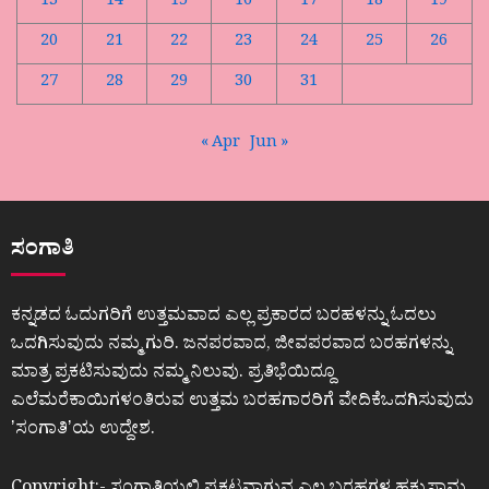
13
14
15
16
17
18
19
20
21
22
23
24
25
26
27
28
29
30
31
« Apr
Jun »
ಸಂಗಾತಿ
ಕನ್ನಡದ ಓದುಗರಿಗೆ ಉತ್ತಮವಾದ ಎಲ್ಲ ಪ್ರಕಾರದ ಬರಹಳನ್ನು ಓದಲು
ಒದಗಿಸುವುದು ನಮ್ಮ ಗುರಿ. ಜನಪರವಾದ, ಜೀವಪರವಾದ ಬರಹಗಳನ್ನು
ಮಾತ್ರ ಪ್ರಕಟಿಸುವುದು ನಮ್ಮ ನಿಲುವು. ಪ್ರತಿಭೆಯಿದ್ದೂ
ಎಲೆಮರೆಕಾಯಿಗಳಂತಿರುವ ಉತ್ತಮ ಬರಹಗಾರರಿಗೆ ವೇದಿಕೆಒದಗಿಸುವುದು
ʼಸಂಗಾತಿʼಯ ಉದ್ದೇಶ.