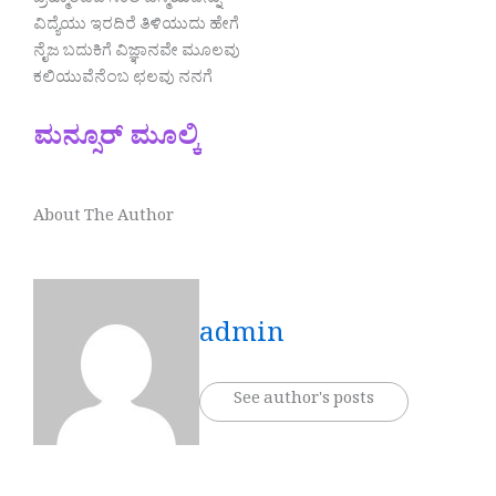
ಬ್ರಹ್ಮಾಂಡದ ಸಕಲ ವಿಸ್ಮಯವನ್ನು
ವಿದ್ಯೆಯು ಇರದಿರೆ ತಿಳಿಯುದು ಹೇಗೆ
ನೈಜ ಬದುಕಿಗೆ ವಿಜ್ಞಾನವೇ ಮೂಲವು
ಕಲಿಯುವೆನೆಂಬ ಛಲವು ನನಗೆ
ಮನ್ಸೂರ್ ಮೂಲ್ಕಿ
About The Author
admin
See author's posts