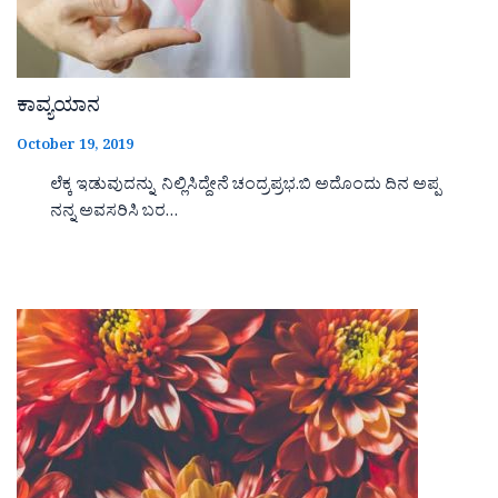
ಕಾವ್ಯಯಾನ
October 19, 2019
ಲೆಕ್ಕ ಇಡುವುದನ್ನು ನಿಲ್ಲಿಸಿದ್ದೇನೆ ಚಂದ್ರಪ್ರಭ.ಬಿ ಅದೊಂದು ದಿನ ಅಪ್ಪ
ನನ್ನ ಅವಸರಿಸಿ ಬರ…