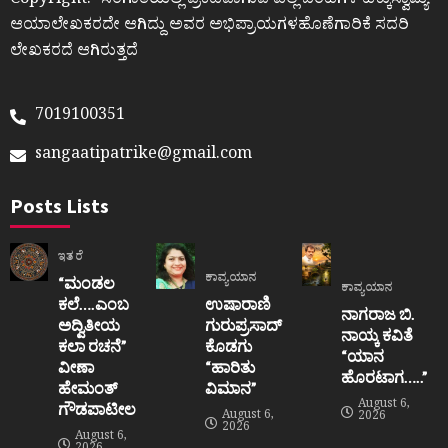
Copyright:- ಸಂಗಾತಿಯಲ್ಲಿ ಪ್ರಕಟವಾಗುವ ಎಲ್ಲ ಬರಹಗಳ ಹಕ್ಕುಸ್ವಾಮ್ಯ
ಆಯಾಲೇಖಕರದೇ ಆಗಿದ್ದು ಅವರ ಅಭಿಪ್ರಾಯಗಳಹೊಣೆಗಾರಿಕೆ ಸದರಿ
ಲೇಖಕರದೆ ಆಗಿರುತ್ತದೆ
7019100351
sangaatipatrike@gmail.com
Posts Lists
ಇತರೆ
ಕಾವ್ಯಯಾನ
“ಮಂಡಲ
ಕಾವ್ಯಯಾನ
ಕಲೆ….ಎಂಬ
ಉಷಾರಾಣಿ
ನಾಗರಾಜ ಬಿ.
ಅದ್ವಿತೀಯ
ಗುರುಪ್ರಸಾದ್
ನಾಯ್ಕ ಕವಿತೆ
ಕಲಾ ರಚನೆ”‌
ಕೊಡಗು
“ಯಾನ
ವೀಣಾ
“ಹಾರಿತು
ಹೊರಟಾಗ…..”
ಹೇಮಂತ್‌
ವಿಮಾನ”
August 6,
ಗೌಡಪಾಟೀಲ
August 6,
2026
2026
August 6,