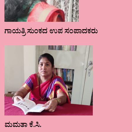
ಗಾಯತ್ರಿ ಸುಂಕದ ಉಪ ಸಂಪಾದಕರು
ಮಮತಾ ಕೆ.ಸಿ.