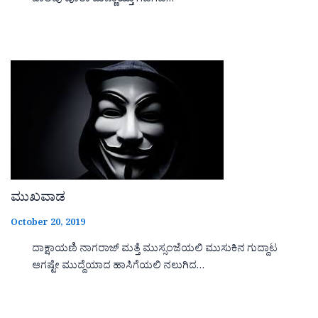
ಬಾಲವು ಪೂರಾ ಮಣ್ಣಾಯ್ತು ಗಡಗಡ…
ಮುಖವಾಡ
October 20, 2019
ದಾಕ್ಷಾಯಣಿ ನಾಗರಾಜ್ ಮತ್ತೆ ಮುಸ್ಸಂಜೆಯಲಿ ಮುಸುಕಿನ ಗುದ್ದಾಟ
ಆಗಷ್ಟೇ ಮುದ್ದೆಯಾದ ಹಾಸಿಗೆಯಲಿ ನಲುಗಿದ…