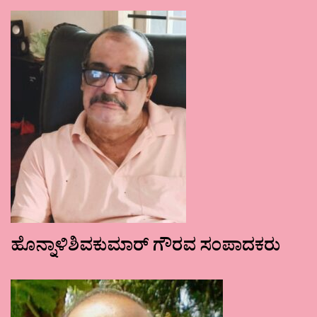
ಹೊನ್ನಾಳಿಶಿವಕುಮಾರ್ ಗೌರವ ಸಂಪಾದಕರು