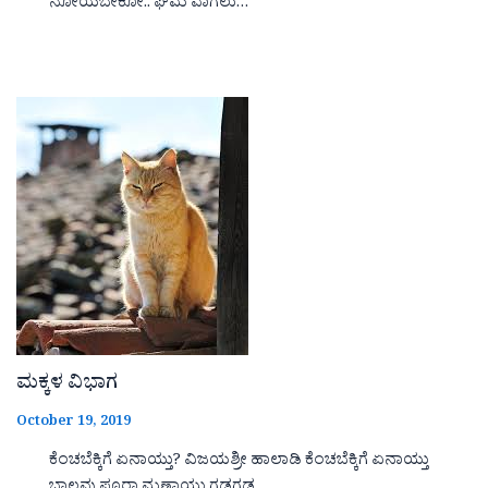
ನೋಯಬೇಕೋ.. ಘಮ ವಾಗಲು…
ಮಕ್ಕಳ ವಿಭಾಗ
October 19, 2019
ಕೆಂಚಬೆಕ್ಕಿಗೆ ಏನಾಯ್ತು? ವಿಜಯಶ್ರೀ ಹಾಲಾಡಿ ಕೆಂಚಬೆಕ್ಕಿಗೆ ಏನಾಯ್ತು