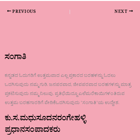
PREVIOUS
NEXT
ಸಂಗಾತಿ
ಕನ್ನಡದ ಓದುಗರಿಗೆ ಉತ್ತಮವಾದ ಎಲ್ಲ ಪ್ರಕಾರದ ಬರಹಳನ್ನು ಓದಲು
ಒದಗಿಸುವುದು ನಮ್ಮ ಗುರಿ. ಜನಪರವಾದ, ಜೀವಪರವಾದ ಬರಹಗಳನ್ನು ಮಾತ್ರ
ಪ್ರಕಟಿಸುವುದು ನಮ್ಮ ನಿಲುವು. ಪ್ರತಿಭೆಯಿದ್ದೂ ಎಲೆಮರೆಕಾಯಿಗಳಂತಿರುವ
ಉತ್ತಮ ಬರಹಗಾರರಿಗೆ ವೇದಿಕೆಒದಗಿಸುವುದು ʼಸಂಗಾತಿʼಯ ಉದ್ದೇಶ.
ಕು.ಸ.ಮಧುಸೂದನರಂಗೇಹಳ್ಳಿ
ಪ್ರಧಾನಸಂಪಾದಕರು