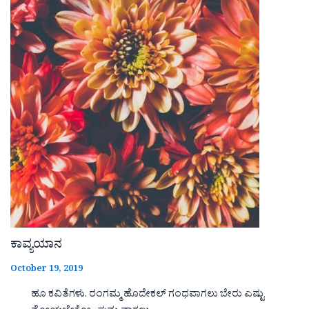
ಕಾವ್ಯಯಾನ
October 19, 2019
ಹೂ ಕವಿತೆಗಳು. ರಂಗಮ್ಮ ಹೊದೇಕಲ್ ಗಂಧವಾಗಲು ಬೇರು ಎಷ್ಟು