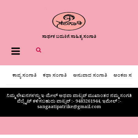
ಸಾರ್ಥಕ ಬದುಕಿಗೆ ಸಾಹಿತ್ಯ ಸಂಗಾತಿ
Menu
ಕಾವ್ಯ ಸಂಗಾತಿ
ಕಥಾ ಸಂಗಾತಿ
ಅನುವಾದ ಸಂಗಾತಿ
ಅಂಕಣ ಸಂಗಾ
ನಿಮ್ಮ ಲೇಖನಗಳನ್ನು ಇ-ಮೇಲ್ ಅಥವಾ ವಾಟ್ಸಪ್ ಮುಖಾಂತರ ನಮ್ಮ ಸಂಗತಿ
ವೆಬ್ಸೈಟ್ ಕಳಿಸಬಹುದು ವಾಟ್ಸಪ್‌ :- 9483261944, ಇಮೇಲ್ :-
sangaatipatrike@gmail.com