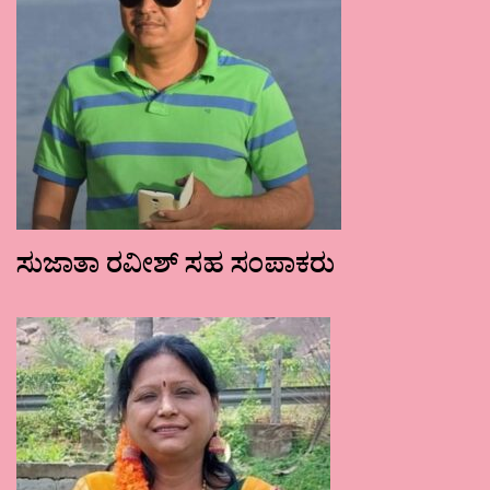
ಸುಜಾತಾ ರವೀಶ್ ಸಹ ಸಂಪಾಕರು