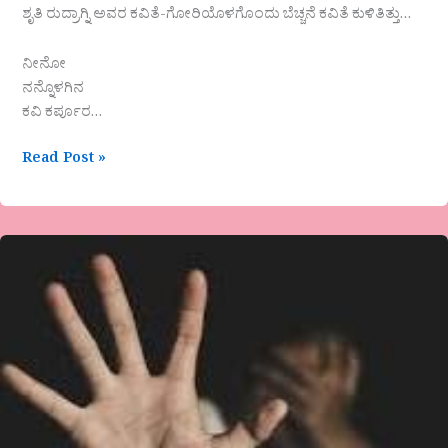
ಶೃತಿ ರುದ್ರಾಗ್ನಿ ಅವರ ಕವಿತೆ-ಗೋರಿಯೊಳಗೊಂದು ಬೆಚ್ಚನೆ ಕವಿತೆ ಕುಳಿತಿತ್ತು…
ನೀನೋ
ನನ್ನೊಳಗಿನ
ಕವಿ ಕರ್ಪೂರ…
Read Post »
ರೋಹಿಣಿ
ಯಾದವಾಡ
ಅವರ
ಕವಿತೆ-
ಅವನದೇ
ದರ್ಬಾರು