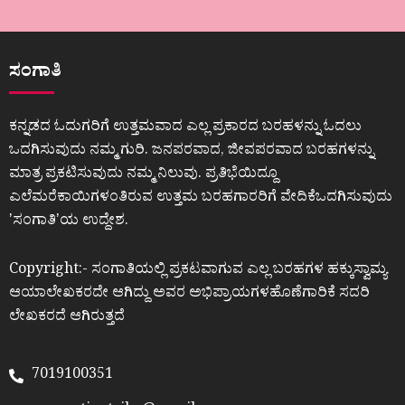
ಸಂಗಾತಿ
ಕನ್ನಡದ ಓದುಗರಿಗೆ ಉತ್ತಮವಾದ ಎಲ್ಲ ಪ್ರಕಾರದ ಬರಹಳನ್ನು ಓದಲು
ಒದಗಿಸುವುದು ನಮ್ಮ ಗುರಿ. ಜನಪರವಾದ, ಜೀವಪರವಾದ ಬರಹಗಳನ್ನು
ಮಾತ್ರ ಪ್ರಕಟಿಸುವುದು ನಮ್ಮ ನಿಲುವು. ಪ್ರತಿಭೆಯಿದ್ದೂ
ಎಲೆಮರೆಕಾಯಿಗಳಂತಿರುವ ಉತ್ತಮ ಬರಹಗಾರರಿಗೆ ವೇದಿಕೆಒದಗಿಸುವುದು
ʼಸಂಗಾತಿʼಯ ಉದ್ದೇಶ.
Copyright:- ಸಂಗಾತಿಯಲ್ಲಿ ಪ್ರಕಟವಾಗುವ ಎಲ್ಲ ಬರಹಗಳ ಹಕ್ಕುಸ್ವಾಮ್ಯ
ಆಯಾಲೇಖಕರದೇ ಆಗಿದ್ದು ಅವರ ಅಭಿಪ್ರಾಯಗಳಹೊಣೆಗಾರಿಕೆ ಸದರಿ
ಲೇಖಕರದೆ ಆಗಿರುತ್ತದೆ
7019100351