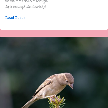
ಜೀವನ ಅದೋಗತಿಗೆ ಹೋಗುತ್ತಿದೆ
ಪ್ರೀತಿ ಕಾರುಣ್ಯತೆ ದೂರವಾಗುತ್ತಿದೆ
Read Post »
ಡಾ
ಅನ್ನಪೂರ್ಣ
ಹಿರೇಮಠ
ಕವಿತೆ-
ಅಮೃತ