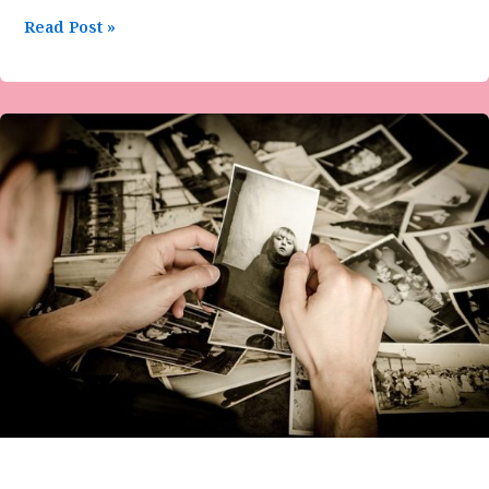
Read Post »
ಡಾ
ಡೋ.ನಾ.ವೆಂಕಟೇಶ-
ನೆನಪುಗಳು
ಮುಗಿ
ಬಿದ್ದಾಗ