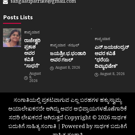
sangaatipatrike@gmail.com
Posts Lists
ಕಾವ್ಯಯಾನ
ಕಾವ್ಯಯಾನ
ರಾಜೇಶ್ವರಿ
ಕಾವ್ಯಯಾನ
ಗಝಲ್
ಪ್ರಕಾಶ
ಎನ್.ಜಯಚಂದ್ರನ್
ಅವರ
ಜಯಶ್ರೀ.ಭ.ಭಂಡಾರಿ
ಅವರ ಕವಿತೆ
ಕವಿತೆ
ಅವರ ಗಜಲ್
“ಧರೆಯ
“ಸಾಧನೆ”
ದಿವ್ಯಾಭಿಷೇಕ”
August 8, 2026
August
August 8, 2026
8,
2026
ಸಂಗಾತಿಯಲ್ಲಿ ಪ್ರಕಟವಾಗುವ ಎಲ್ಲ ಬರಹಗಳ ಹಕ್ಕುಸ್ವಾಮ್ಯ
ಆಯಾಲೇಖಕರದೇ ಆಗಿದ್ದು ಅವರ ಅಭಿಪ್ರಾಯಗಳಹೊಣೆಗಾರಿಕೆ
ಸದರಿ ಲೇಖಕರದೆ ಆಗಿರುತ್ತದೆ Copyright © 2026 ಸಾರ್ಥಕ
ಬದುಕಿಗೆ ಸಾಹಿತ್ಯ ಸಂಗಾತಿ | Powered by ಸಾರ್ಥಕ ಬದುಕಿಗೆ