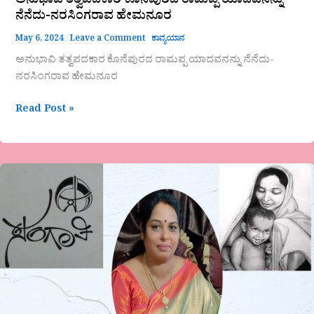
ಅನುಭಾವಿ ತತ್ವಪದಕಾರ ಕೊನೆಪುರದ ರಾಮಪ್ಪ ಯಾದವನನ್ನು
ನೆನೆದು-ನರಸಿಂಗರಾವ ಹೇಮನೂರ
May 6, 2024
Leave a Comment
ಕಾವ್ಯಯಾನ
ಅನುಭಾವಿ ತತ್ವಪದಕಾರ ಕೊನೆಪುರದ ರಾಮಪ್ಪ ಯಾದವನನ್ನು ನೆನೆದು-
ನರಸಿಂಗರಾವ ಹೇಮನೂರ
Read Post »