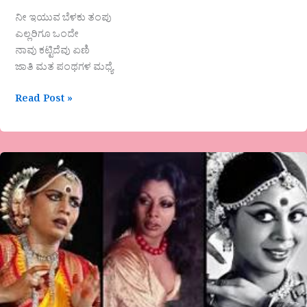
ನೀ ಇಯುವ ಬೆಳಕು ತಂಪು
ಎಲ್ಲರಿಗೂ ಒಂದೇ
ನಾವು ಕಟ್ಟಿದೆವು ಏಣಿ
ಜಾತಿ ಮತ ಪಂಥಗಳ ಮಧ್ಯೆ
Read Post »
“ಭಾರತೀಯ
ಶಾಸ್ತ್ರೀಯ
ನೃತ್ಯ…
ಒಂದು
ಅವಲೋಕನ”
ವಿಶೇಷ
ಲೇಖನ
ವೀಣಾ
ಹೇಮಂತ್