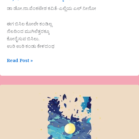
ಡಾ ಡೋ.ನಾ.ವೆಂಕಟೇಶ ಕವಿತೆ-ಎಲ್ಲಿಯ ಎಲ್ ನೀನೋ
ಈಗ ಬಿಸಿಲ ಕೋಲೇ ಕಂಡಿಲ್ಲ
ನೆಲದಿಂದ ಮುಗಿಲೆತ್ತರಕ್ಕೂ
ಕೋರೈಸುವ ಬಿಸಿಲು,
ಉರಿ ಉರಿ ಕಂಡು ಕೇಳದಂಥ
Read Post »
ಸವಿತಾ
ದೇಶಮುಖ
ಕವಿತೆ-
ನೀಲಿಬಾನ
ಅಂಬರದಿ