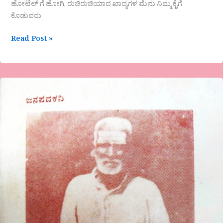
ಹೋಟೆಲ್ ಗೆ ಹೋಗಿ, ರುಚಿರುಚಿಯಾದ ಖಾದ್ಯಗಳ ಮೆನು ನಿಮ್ಮ ಕೈಗೆ
ಕೊಡುವರು
Read Post »
ಅನುಭಾವಿ
ತತ್ವಪದಕಾರ
ಕೊನೆಪುರದ
ರಾಮಪ್ಪ
ಯಾದವನನ್ನು
ನೆನೆದು-
ನರಸಿಂಗರಾವ
ಹೇಮನೂರ