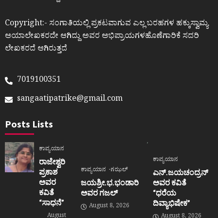
Copyright:- ಸಂಗಾತಿಯಲ್ಲಿ ಪ್ರಕಟವಾಗುವ ಎಲ್ಲ ಬರಹಗಳ ಹಕ್ಕುಸ್ವಾಮ್ಯ
ಆಯಾಲೇಖಕರದೇ ಆಗಿದ್ದು ಅವರ ಅಭಿಪ್ರಾಯಗಳಹೊಣೆಗಾರಿಕೆ ಸದರಿ
ಲೇಖಕರದೆ ಆಗಿರುತ್ತದೆ
7019100351
sangaatipatrike@gmail.com
Posts Lists
ಕಾವ್ಯಯಾನ
ಕಾವ್ಯಯಾನ
ರಾಜೇಶ್ವರಿ
ಕಾವ್ಯಯಾನ
ಗಝಲ್
ಪ್ರಕಾಶ
ಎನ್.ಜಯಚಂದ್ರನ್
ಅವರ
ಜಯಶ್ರೀ.ಭ.ಭಂಡಾರಿ
ಅವರ ಕವಿತೆ
ಕವಿತೆ
ಅವರ ಗಜಲ್
“ಧರೆಯ
“ಸಾಧನೆ”
ದಿವ್ಯಾಭಿಷೇಕ”
August 8, 2026
August
August 8, 2026