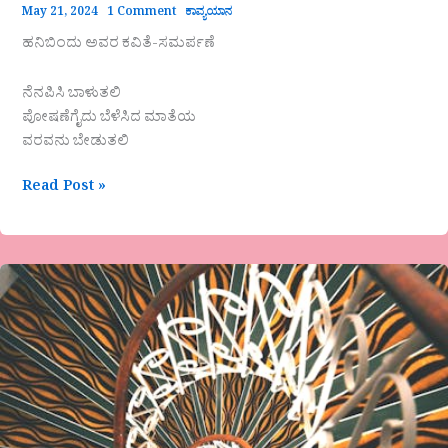
May 21, 2024
1 Comment
ಕಾವ್ಯಯಾನ
ಹನಿಬಿಂದು ಅವರ ಕವಿತೆ-ಸಮರ್ಪಣೆ
ನೆನಪಿಸಿ ಬಾಳುತಲಿ
ಪೋಷಣೆಗೈದು ಬೆಳೆಸಿದ ಮಾತೆಯ
ವರವನು ಬೇಡುತಲಿ
Read Post »
ಮನಸ್ಸು
ಬದಲಾಯಿಸು
ಗುರಿಯನಲ್ಲ..!
ಸ್ನೇಹಾ.ಮಹಾದೇವ.
ಬಗಲಿ
ಅವರ
ಕಿರುಬರಹ