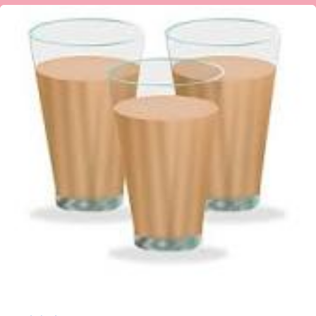
ಚಹಾ
ದಿನದ
ಅಂಗವಾಗಿ
ಕುಸುಮಾ.ಜಿ.
ಭಟ್
ಅವರ
ಕವಿತೆ-
ನೀನೆಂದ್ರೆ?!