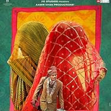
ಲೇಡೀಸ್….
ಉತ್ತಮ
ಸಂದೇಶ
ಸಾರುವ
ಚಲನ
ಚಿತ್ರ
ವೀಣಾ
ಹೇಮಂತ್
ಗೌಡ
ಪಾಟೀಲ್