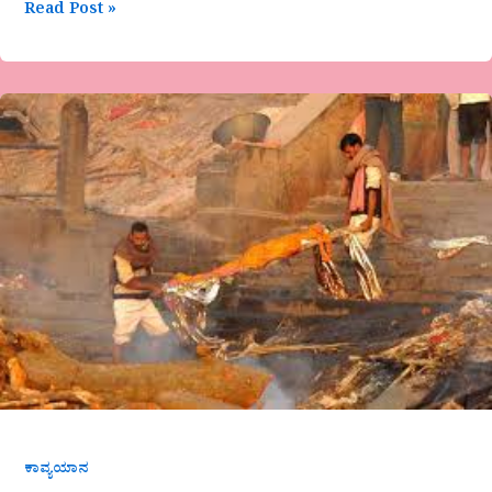
Read Post »
ಭೋವಿ
ರಾಮಚಂದ್ರ
ಅವರ
ಕವಿತೆ-
ಗೋರಿಯೊಳಗಿನ
ಶವ
ಕಾವ್ಯಯಾನ