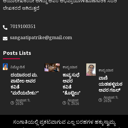
ಆಯಾಲೇಖಕರದೇ ಆಗಿದ್ದು ಅವರ ಅಭಿಪ್ರಾಯಗಳಹೊಣೆಗಾರಿಕೆ ಸದರಿ
ಲೇಖಕರದೆ ಆಗಿರುತ್ತದೆ
7019100351
sangaatipatrike@gmail.com
Posts Lists
ನಿಮ್ಮೊಂದಿಗೆ
ಕಾವ್ಯಯಾನ
ಕಾವ್ಯಯಾನ
ದಯಾನಂದ ಮ.
ಕಾವ್ಯ ಸುಧೆ
ವಾಣಿ
ಪಾಟೀಲ ಅವರ
ಅವರ
ಯಡಹಳ್ಳಿಮಠ
ಕವಿತೆ
ಕವಿತೆ
ಅವರ ಗಜಲ್
“ಮರೆಯಬೇಕು?”
“ತೊಟ್ಟಿಲು”
August 9,
August 9,
August
2026
2026
9, 2026
ಸಂಗಾತಿಯಲ್ಲಿ ಪ್ರಕಟವಾಗುವ ಎಲ್ಲ ಬರಹಗಳ ಹಕ್ಕುಸ್ವಾಮ್ಯ