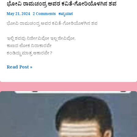
ಭೋವಿ ರಾಮಚಂದ್ರ ಅವರ ಕವಿತೆ-ಗೋರಿಯೊಳಗಿನ ಶವ
May 21, 2024
2 Comments
ಕಾವ್ಯಯಾನ
ಭೋವಿ ರಾಮಚಂದ್ರ ಅವರ ಕವಿತೆ-ಗೋರಿಯೊಳಗಿನ ಶವ
ಇಲ್ಲಿ ಶವವು ನಿರ್ಜೀವಿವೋ ಇಲ್ಲ ಜೀವಿವೋ,
ಕಾಣದ ಲೋಕ ನಿರಾಕಾರವೇ
ಕಂಡಿದ್ದು ಮಾತ್ರ ಆಕಾರವೇ ?
Read Post »
ವಚನ
ಮೌಲ್ಯ,ಶರಣ
ಗುಪ್ತ
ಮಂಚಣ್ಣ-
ಸುಜಾತಾ
ಪಾಟೀಲ