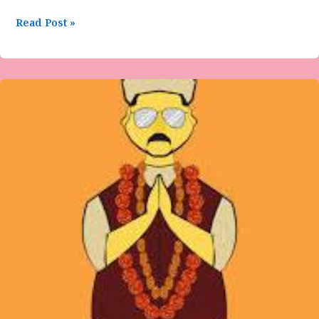
Read Post »
ಡಾ
ಶಶಿಕಾಂತ
ಪಟ್ಟಣ
ರಾಮದುರ್ಗ
ಕವಿತೆ-
ಕಾಯುತ್ತಿವೆ