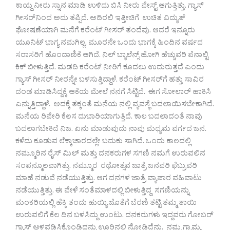
ಕಾಯ್ದ ನೀರು ಸ್ನಾನ ಮಾಡಿ ಉಳಿದು ಬಿಸಿ ನೀರು ವೇಸ್ಟ್ ಆಗುತ್ತಿತ್ತು. ಗ್ಯಾಸ್
ಗೀಸರ್‌ನಿಂದ ಅದು ತಪ್ಪಿದೆ. ಅದಿರಲಿ ಇತ್ತೀಚಿಗೆ ಉಚಿತ ವಿದ್ಯುತ್
ಘೋಷಣೆಯಾಗಿ ಮನೆಗೆ ಕರೆಂಟ್ ಗೀಸರ್ ತಂದೆವು. ಆದರೆ ಇನ್ನೂರು
ಯೂನಿಟ್ ಭಾಗ್ಯ ನಮಗಿಲ್ಲ. ಮೂರನೇ ಒಂದು ಭಾಗಕ್ಕೆ ಹಿಂದಿನ ವರ್ಷದ
ಸರಾಸರಿಗೆ ಹೊಂದಾಣಿಕೆ ಆಗಿದೆ. ನಿಲ್ ಬ್ಯಾಲೆನ್ಸ್ ಹೋಗಿ ಹೆಚ್ಚುವರಿ ಪೆನಾಲ್ಟಿ
ಕಿಕ್ ಬೀಳುತ್ತಿದೆ. ಮಡದಿ ಕರೆಂಟ್ ನೀರಿಗೆ ಕೂದಲು ಉದುರುತ್ತದೆ ಎಂದು
ಗ್ಯಾಸ್ ಗೀಸರ್ ನೀರನ್ನೇ ಬಳಸುತ್ತಿದ್ದಾಳೆ. ಕರೆಂಟ್ ಗೀಸರ್‌ಗೆ ಹತ್ತು ಸಾವಿರ
ದಂಡ ಮಾಡಿಸಿದ್ದಕ್ಕೆ ಆಕೆಯ ಮೇಲೆ ನನಗೆ ಸಿಟ್ಟಿದೆ. ಈಗ ಸೋಲಾರ್ ಹಾಕಿಸಿ
ಎನ್ನುತ್ತಿದ್ದಾಳೆ. ಅದಕ್ಕೆ ತಕ್ಕಂತೆ ಮನೆಯ ನಲ್ಲಿ ವ್ಯವಸ್ಥೆ ಬದಲಾಯಿಸಬೇಕಾಗಿದೆ.
ಮನೆಯ ರಿಪೇರಿ ಕೆಲಸ ದುಬಾರಿಯಾಗುತ್ತಿದೆ. ಕಾಲ ಬದಲಾದಂತೆ ನಾವು
ಬದಲಾಗಬೇಕಿದೆ ನಿಜ. ಏನು ಮಾಡುವುದು ನಾವು ಮಧ್ಯಮ ವರ್ಗದ ಜನ.
ಕಳೆದು ಕೂಡುವ ಲೆಕ್ಕಾಚಾರದಲ್ಲೇ ಬದುಕು ಸಾಗಿದೆ. ಒಂದು ಕಾಲದಲ್ಲಿ
ನಮ್ಮೂರಿನ ರೈಸ್ ಮಿಲ್ ಮತ್ತು ದನಕರುಗಳ ಸಗಣಿ ನಮಗೆ ಉರುವಲಿನ
ಸಂಪನ್ಮೂಲವಾಗಿತ್ತು. ನಮ್ಮೂರ ರಥೋತ್ಸವ ಜಾತ್ರೆ ಜನವರಿ ಫೆಬ್ರುವರಿ
ಮಾಹೆ ನಡುವೆ ನಡೆಯುತ್ತಿತ್ತು. ಆಗ ದನಗಳ ಜಾತ್ರೆ ವ್ಯಾಪಾರ ವಹಿವಾಟು
ನಡೆಯುತ್ತಿತ್ತು. ಈ ವೇಳೆ ಸಂತೆಮಾಳದಲ್ಲಿ ಬೀಳುತ್ತಿದ್ದ ಸಗಣಿಯನ್ನು
ಮಂಕರಿಯಲ್ಲಿ ಹೆಕ್ಕಿ ತಂದು ಹುಯ್ಯಿ ಜೊತೆಗೆ ಬೆರಣಿ ತಟ್ಟಿ ತಮ್ಮ ತಾಯಿ
ಉರುವಲಿಗೆ ಕೆಲ ದಿನ ಬಳಸಿದ್ದು ಉಂಟು. ದನಕರುಗಳು ಇದ್ದವರು ಗೋಬರ್
ಗ್ಯಾಸ್ ಅಳವಡಿಸಿಕೊಂಡಿದ್ದನ್ನು ಊರಿನಲ್ಲಿ ನೋಡಿದ್ದೆನು. ನಮ್ಮ ಗ್ರಾಮ್ಯ