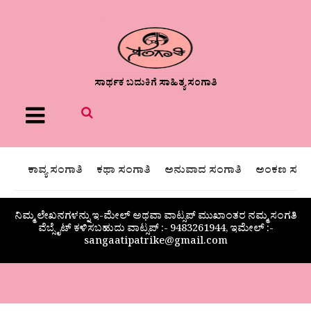
ಸಾರ್ಥಕ ಬದುಕಿಗೆ ಸಾಹಿತ್ಯ ಸಂಗಾತಿ
Menu
ಕಾವ್ಯ ಸಂಗಾತಿ
ಕಥಾ ಸಂಗಾತಿ
ಅನುವಾದ ಸಂಗಾತಿ
ಅಂಕಣ ಸಂಗಾ
ನಿಮ್ಮ ಲೇಖನಗಳನ್ನು ಇ-ಮೇಲ್ ಅಥವಾ ವಾಟ್ಸಪ್ ಮುಖಾಂತರ ನಮ್ಮ ಸಂಗತಿ
ವೆಬ್ಸೈಟ್ ಕಳಿಸಬಹುದು ವಾಟ್ಸಪ್‌ :- 9483261944, ಇಮೇಲ್ :-
sangaatipatrike@gmail.com