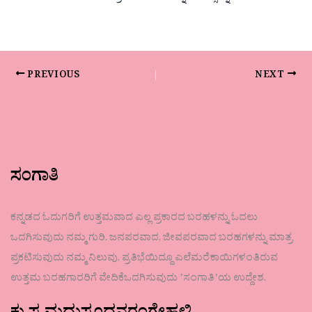
PREVIOUS
NEXT
ಸಂಗಾತಿ
ಕನ್ನಡದ ಓದುಗರಿಗೆ ಉತ್ತಮವಾದ ಎಲ್ಲ ಪ್ರಕಾರದ ಬರಹಳನ್ನು ಓದಲು
ಒದಗಿಸುವುದು ನಮ್ಮ ಗುರಿ. ಜನಪರವಾದ, ಜೀವಪರವಾದ ಬರಹಗಳನ್ನು ಮಾತ್ರ
ಪ್ರಕಟಿಸುವುದು ನಮ್ಮ ನಿಲುವು. ಪ್ರತಿಭೆಯಿದ್ದೂ ಎಲೆಮರೆಕಾಯಿಗಳಂತಿರುವ
ಉತ್ತಮ ಬರಹಗಾರರಿಗೆ ವೇದಿಕೆಒದಗಿಸುವುದು ʼಸಂಗಾತಿʼಯ ಉದ್ದೇಶ.