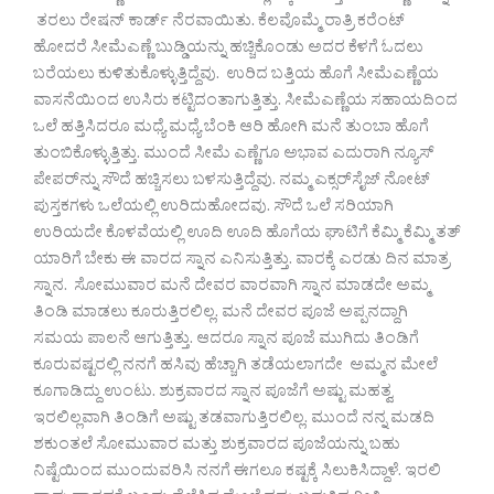
ತರಲು ರೇಷನ್ ಕಾರ್ಡ್ ನೆರವಾಯಿತು. ಕೆಲವೊಮ್ಮೆ ರಾತ್ರಿ ಕರೆಂಟ್
ಹೋದರೆ ಸೀಮೆಎಣ್ಣೆ ಬುಡ್ಡಿಯನ್ನು ಹಚ್ಚಿಕೊಂಡು ಅದರ ಕೆಳಗೆ ಓದಲು
ಬರೆಯಲು ಕುಳಿತುಕೊಳ್ಳುತ್ತಿದ್ದೆವು. ಉರಿದ ಬತ್ತಿಯ ಹೊಗೆ ಸೀಮೆಎಣ್ಣೆಯ
ವಾಸನೆಯಿಂದ ಉಸಿರು ಕಟ್ಟಿದಂತಾಗುತ್ತಿತ್ತು. ಸೀಮೆಎಣ್ಣೆಯ ಸಹಾಯದಿಂದ
ಒಲೆ ಹತ್ತಿಸಿದರೂ ಮಧ್ಯೆ ಮಧ್ಯೆ ಬೆಂಕಿ ಆರಿ ಹೋಗಿ ಮನೆ ತುಂಬಾ ಹೊಗೆ
ತುಂಬಿಕೊಳ್ಳುತ್ತಿತ್ತು. ಮುಂದೆ ಸೀಮೆ ಎಣ್ಣೆಗೂ ಅಭಾವ ಎದುರಾಗಿ ನ್ಯೂಸ್
ಪೇಪರ್‌ನ್ನು ಸೌದೆ ಹಚ್ಚಿಸಲು ಬಳಸುತ್ತಿದ್ದೆವು. ನಮ್ಮ ಎಕ್ಸರ್‌ಸೈಜ್ ನೋಟ್
ಪುಸ್ತಕಗಳು ಒಲೆಯಲ್ಲಿ ಉರಿದುಹೋದವು. ಸೌದೆ ಒಲೆ ಸರಿಯಾಗಿ
ಉರಿಯದೇ ಕೊಳವೆಯಲ್ಲಿ ಊದಿ ಊದಿ ಹೊಗೆಯ ಘಾಟಿಗೆ ಕೆಮ್ಮಿ ಕೆಮ್ಮಿ ತತ್
ಯಾರಿಗೆ ಬೇಕು ಈ ವಾರದ ಸ್ನಾನ ಎನಿಸುತ್ತಿತ್ತು. ವಾರಕ್ಕೆ ಎರಡು ದಿನ ಮಾತ್ರ
ಸ್ನಾನ. ಸೋಮುವಾರ ಮನೆ ದೇವರ ವಾರವಾಗಿ ಸ್ನಾನ ಮಾಡದೇ ಅಮ್ಮ
ತಿಂಡಿ ಮಾಡಲು ಕೂರುತ್ತಿರಲಿಲ್ಲ. ಮನೆ ದೇವರ ಪೂಜೆ ಅಪ್ಪನದ್ದಾಗಿ
ಸಮಯ ಪಾಲನೆ ಆಗುತ್ತಿತ್ತು. ಆದರೂ ಸ್ನಾನ ಪೂಜೆ ಮುಗಿದು ತಿಂಡಿಗೆ
ಕೂರುವಷ್ಟರಲ್ಲಿ ನನಗೆ ಹಸಿವು ಹೆಚ್ಚಾಗಿ ತಡೆಯಲಾಗದೇ ಅಮ್ಮನ ಮೇಲೆ
ಕೂಗಾಡಿದ್ದು ಉಂಟು. ಶುಕ್ರವಾರದ ಸ್ನಾನ ಪೂಜೆಗೆ ಅಷ್ಟು ಮಹತ್ವ
ಇರಲಿಲ್ಲವಾಗಿ ತಿಂಡಿಗೆ ಅಷ್ಟು ತಡವಾಗುತ್ತಿರಲಿಲ್ಲ. ಮುಂದೆ ನನ್ನ ಮಡದಿ
ಶಕುಂತಲೆ ಸೋಮುವಾರ ಮತ್ತು ಶುಕ್ರವಾರದ ಪೂಜೆಯನ್ನು ಬಹು
ನಿಷ್ಟೆಯಿಂದ ಮುಂದುವರಿಸಿ ನನಗೆ ಈಗಲೂ ಕಷ್ಟಕ್ಕೆ ಸಿಲುಕಿಸಿದ್ದಾಳೆ. ಇರಲಿ