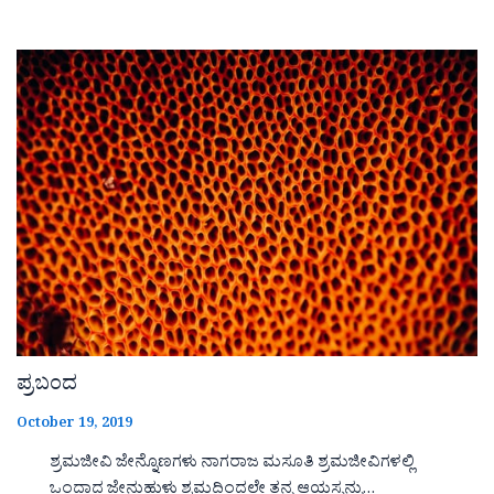
ಪ್ರಬಂದ
October 19, 2019
ಶ್ರಮಜೀವಿ ಜೇನ್ನೊಣಗಳು ನಾಗರಾಜ ಮಸೂತಿ ಶ್ರಮಜೀವಿಗಳಲ್ಲಿ
ಒಂದಾದ ಜೇನುಹುಳು ಶ್ರಮದಿಂದಲೇ ತನ್ನ ಆಯಸ್ಸನ್ನು…