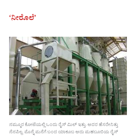
‘ನೀರೊಲೆ’
ನಮ್ಮೂರ ಕೋಟೆಯಲ್ಲಿ ಒಂದು ರೈಸ್ ಮಿಲ್ ಇತ್ತು. ಅದರ ಹೆಸರೇನಿತ್ತು
ನೆನಪಿಲ್ಲ. ಮೊನ್ನೆ ಮನೆಗೆ ಬಂದ ಯಾಕೂಬ ಅದು ಮಹಬೂಬಿಯ ರೈಸ್