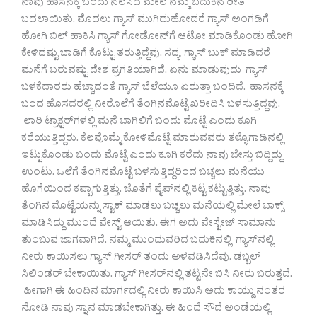
ನಾವು ಹಾಸನಕ್ಕೆ ಬಂದು ನೆಲೆಸಿದ ಮೇಲೆ ನಮ್ಮ ಬದುಕಿನ ರೀತಿ
ಬದಲಾಯಿತು. ಮೊದಲು ಗ್ಯಾಸ್ ಮುಗಿದುಹೋದರೆ ಗ್ಯಾಸ್ ಅಂಗಡಿಗೆ
ಹೋಗಿ ಬಿಲ್ ಹಾಕಿಸಿ ಗ್ಯಾಸ್ ಗೋಡೋನ್‌ಗೆ ಆಟೋ ಮಾಡಿಕೊಂಡು ಹೋಗಿ
ಕೇಳಿದಷ್ಟು ಬಾಡಿಗೆ ಕೊಟ್ಟು ತರುತ್ತಿದ್ದೆವು. ಸದ್ಯ ಗ್ಯಾಸ್ ಬುಕ್ ಮಾಡಿದರೆ
ಮನೆಗೆ ಬರುವಷ್ಟು ದೇಶ ಪ್ರಗತಿಯಾಗಿದೆ. ಏನು ಮಾಡುವುದು ಗ್ಯಾಸ್
ಬಳಕೆದಾರರು ಹೆಚ್ಚಾದಂತೆ ಗ್ಯಾಸ್ ಬೆಲೆಯೂ ಏರುತ್ತಾ ಬಂದಿದೆ. ಹಾಸನಕ್ಕೆ
ಬಂದ ಹೊಸದರಲ್ಲಿ ನೀರೊಲೆಗೆ ತೆಂಗಿನಮೊಟ್ಟೆ ಖರೀದಿಸಿ ಬಳಸುತ್ತಿದ್ದವು.
ಲಾರಿ ಟ್ರಾಕ್ಟರ್‌ಗಳಲ್ಲಿ ಮನೆ ಬಾಗಿಲಿಗೆ ಬಂದು ಮೊಟ್ಟೆ ಎಂದು ಕೂಗಿ
ಕರೆಯುತ್ತಿದ್ದರು. ಕೆಲವೊಮ್ಮೆ ಕೋಳಿಮೊಟ್ಟೆ ಮಾರುವವರು ತಳ್ಳೊಗಾಡಿನಲ್ಲಿ
ಇಟ್ಟುಕೊಂಡು ಬಂದು ಮೊಟ್ಟೆ ಎಂದು ಕೂಗಿ ಕರೆದು ನಾವು ಬೇಸ್ತು ಬಿದ್ದಿದ್ದು
ಉಂಟು. ಒಲೆಗೆ ತೆಂಗಿನಮೊಟ್ಟೆ ಬಳಸುತ್ತಿದ್ದರಿಂದ ಬಚ್ಚಲು ಮನೆಯು
ಹೊಗೆಯಿಂದ ಕಪ್ಪಾಗುತ್ತಿತ್ತು. ಜೊತೆಗೆ ಪೈಪ್‌ನಲ್ಲಿ ಕಿಟ್ಟ ಕಟ್ಟುತ್ತಿತ್ತು. ನಾವು
ತೆಂಗಿನ ಮೊಟ್ಟೆಯನ್ನು ಸ್ಟಾಕ್ ಮಾಡಲು ಬಚ್ಚಲು ಮನೆಯಲ್ಲಿ ಮೇಲೆ ಬಾಕ್ಸ್
ಮಾಡಿಸಿದ್ದು ಮುಂದೆ ವೇಸ್ಟ್ ಆಯಿತು. ಈಗ ಅದು ವೇಸ್ಟೇಜ್ ಸಾಮಾನು
ತುಂಬುವ ಜಾಗವಾಗಿದೆ. ನಮ್ಮ ಮುಂದುವರಿದ ಬದುಕಿನಲ್ಲಿ ಗ್ಯಾಸ್‌ನಲ್ಲಿ
ನೀರು ಕಾಯಿಸಲು ಗ್ಯಾಸ್ ಗೀಸರ್ ತಂದು ಅಳವಡಿಸಿದೆವು. ಡಬ್ಬಲ್
ಸಿಲಿಂಡರ್ ಬೇಕಾಯಿತು. ಗ್ಯಾಸ್ ಗೀಸರ್‌ನಲ್ಲಿ ತಟ್ಟನೇ ಬಿಸಿ ನೀರು ಬರುತ್ತದೆ.
ಹೀಗಾಗಿ ಈ ಹಿಂದಿನ ಮಾರ್ಗದಲ್ಲಿ ನೀರು ಕಾಯಿಸಿ ಅದು ಕಾಯ್ದು ನಂತರ
ನೋಡಿ ನಾವು ಸ್ನಾನ ಮಾಡಬೇಕಾಗಿತ್ತು. ಈ ಹಿಂದೆ ಸೌದೆ ಅಂಡೆಯಲ್ಲಿ