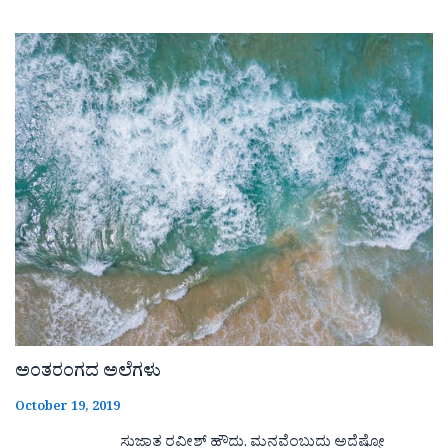
ಅಂತರಂಗದ ಅಲೆಗಳು
October 19, 2019
ಸುಜಾತ ರವೀಶ್ ಹೌದು. ಮನವೆಂಬುದು ಅದೆಷ್ಪೋ