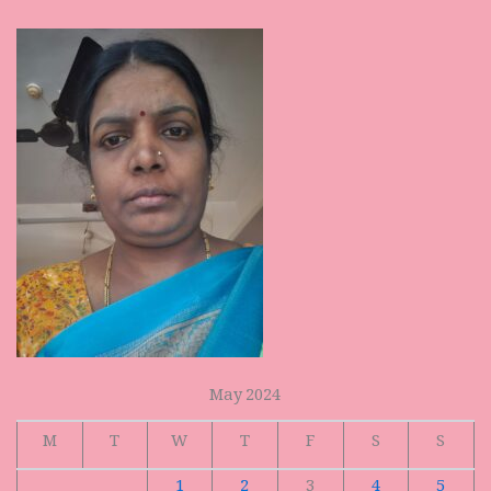
May 2024
M
T
W
T
F
S
S
1
2
3
4
5