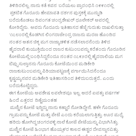
ತಿಳಿದಿರಲಿಲ್ಲ. ನಾನು ಕತೆ ಕವನ ಬರೆಯಲು ಪ್ರಾರಂಭಿಸಿ ೧೯೯೧ರಲ್ಲಿ
ಪ್ರಕಟಿತ ಗೊರೂರು ಹೇಮಾವತಿ ದರ್ಶನ ಪುಸ್ತಕಕ್ಕೆ ಮುನ್ನುಡಿ
ಬರೆದುಕೊಡಲು ದಿವಂಗತ ಚಂದ್ರಶೇಖರ್ ಧೂಲೇಕರ್ ಅವರಲ್ಲಿ
ಕೋರಿದ್ದೆನು. ಅವರು ಗೊರೂರು ಇತಿಹಾಸದ ಹೆಜ್ಜೆ ಗುರುತು ದಾಖಲಿಸುತ್ತಾ
‘೧೭೮೦ರಲ್ಲಿ ಕೊಡಗಿನ ಲಿಂಗರಾಜೇಂದ್ರ ರಾಜನು ಮರಣ ಹೊಂದಿದ
ನಂತರ ಆತನ ಚಿಕ್ಕ ಮಗ ರಾಜ್ಯಾಡಳಿತ ನಡೆಸಲಾರನೆಂದು ತಿಳಿದ
ಹೈದರಾಲಿ ಕುಯುಕ್ತಿಯಿಂದ ರಾಜರ ಕುಟುಂಬವನ್ನು ಕರೆತಂದು ಗೊರೂರಿನ
ಕೋಟೆಯಲ್ಲಿ ಬಂಧಿಸಿದ್ದನೆಂದೂ ನಂತರ ೧೭೯೨ರಲ್ಲಿ ಹೈದರಾಲಿಯ ಮಗ
ಟಿಪ್ಪುಸುಲ್ತಾನನು ಗೊರೂರು ಕೋಟೆಯಿಂದ ಮಡಿಕೇರಿ
ರಾಜಕುಟುಂಬವನ್ನು ಪಿರಿಯಾಪಟ್ಟಣಕ್ಕೆ ವರ್ಗಾಯಿಸಿದನೆಂದೂ
ಕೃಷ್ಣಯ್ಯನವರ ಮಡಿಕೇರಿ ಇತಿಹಾಸದಿಂದ ತಿಳಿದುಬರುತ್ತದೆ.. ಎಂದು
ಬರೆದುಕೊಟ್ಟಿದ್ದರು.
ಈಗ ಕೋಟೆಯ ಅವಶೇಷ ಲವಲೇಶವೂ ಇಲ್ಲ. ಆದರೆ ಐವತ್ತು ವರ್ಷಗಳ
ಹಿಂದೆ ಎತ್ತರದ ದಿಣ್ಣೆಯಂತಹ
ಮಣ್ಣಿನ ಕೋಟೆ ಇದ್ದಿದ್ದು ನಾನು ಕಣ್ಣಾರೆ ನೋಡಿದ್ದೇನೆ. ಹಳೇ ಗೊರೂರು
ಗ್ರಾಮವನ್ನು ಕೋಟೆ ಮತ್ತು ಪೇಟೆ ಎಂದು ಕರೆಯಲಾಗುತ್ತಿತ್ತು. ಊರ ಮಧ್ಯೆ
ಹರಿದು ಹೋಗಿದ್ದ ಚಂಗರವಳ್ಳಿ ನಾಲೆ ಕೋಟೆ ಪೇಟೆಯನ್ನು ವಿಭಾಗಿಸಿತ್ತು.
ಮಣ್ಣಿನ ಕೋಟೆ ಹಿಂಭಾಗ ಹೊಯ್ಸಳರ ಕಾಲದ ಈಶ್ವರ ದೇವಸ್ಥಾನವಿತ್ತು.