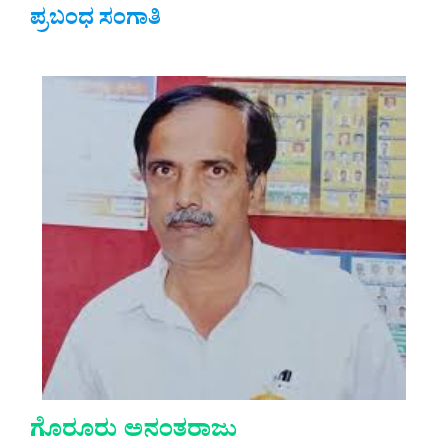
ಪ್ರಬಂಧ ಸಂಗಾತಿ
ಗೊರೂರು ಅನಂತರಾಜು