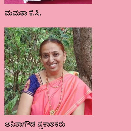
ಮಮತಾ ಕೆ.ಸಿ.
ಅನಿತಾಗೌಡ ಪ್ರಕಾಶಕರು