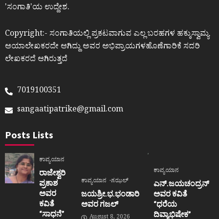
ʼಸಂಗಾತಿʼಯ ಉದ್ದೇಶ.
Copyright:- ಸಂಗಾತಿಯಲ್ಲಿ ಪ್ರಕಟವಾಗುವ ಎಲ್ಲ ಬರಹಗಳ ಹಕ್ಕುಸ್ವಾಮ್ಯ
ಆಯಾಲೇಖಕರದೇ ಆಗಿದ್ದು ಅವರ ಅಭಿಪ್ರಾಯಗಳಹೊಣೆಗಾರಿಕೆ ಸದರಿ
ಲೇಖಕರದೆ ಆಗಿರುತ್ತದೆ
7019100351
sangaatipatrike@gmail.com
Posts Lists
ಕಾವ್ಯಯಾನ
ಕಾವ್ಯಯಾನ
ರಾಜೇಶ್ವರಿ
ಕಾವ್ಯಯಾನ
ಗಝಲ್
ಪ್ರಕಾಶ
ಎನ್.ಜಯಚಂದ್ರನ್
ಅವರ
ಜಯಶ್ರೀ.ಭ.ಭಂಡಾರಿ
ಅವರ ಕವಿತೆ
ಕವಿತೆ
ಅವರ ಗಜಲ್
“ಧರೆಯ
“ಸಾಧನೆ”
ದಿವ್ಯಾಭಿಷೇಕ”
August 8, 2026