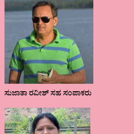
ಸುಜಾತಾ ರವೀಶ್ ಸಹ ಸಂಪಾಕರು