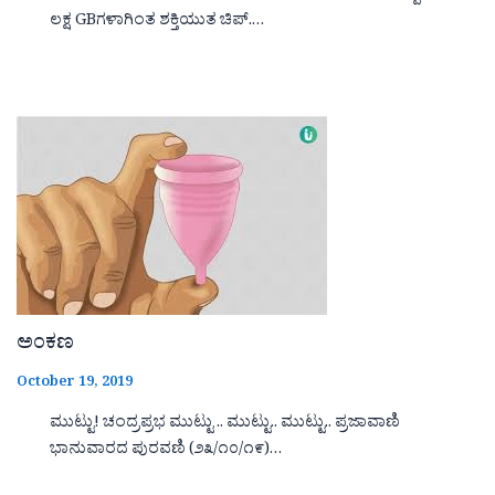
ಲಕ್ಷ GBಗಳಾಗಿಂತ ಶಕ್ತಿಯುತ ಚಿಪ್.…
ಅಂಕಣ
October 19, 2019
ಮುಟ್ಟು! ಚಂದ್ರಪ್ರಭ ಮುಟ್ಟು .. ಮುಟ್ಟು.. ಮುಟ್ಟು.. ಪ್ರಜಾವಾಣಿ
ಭಾನುವಾರದ ಪುರವಣಿ (೨೩/೧೦/೧೯)…