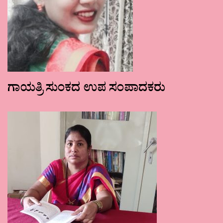
ಗಾಯತ್ರಿ ಸುಂಕದ ಉಪ ಸಂಪಾದಕರು