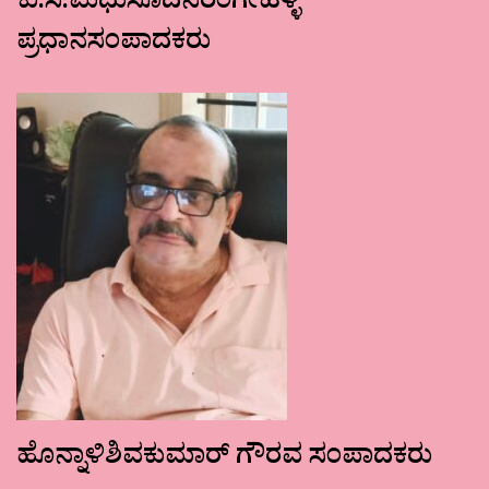
ಕು.ಸ.ಮಧುಸೂದನರಂಗೇಹಳ್ಳಿ
ಪ್ರಧಾನಸಂಪಾದಕರು
ಹೊನ್ನಾಳಿಶಿವಕುಮಾರ್ ಗೌರವ ಸಂಪಾದಕರು