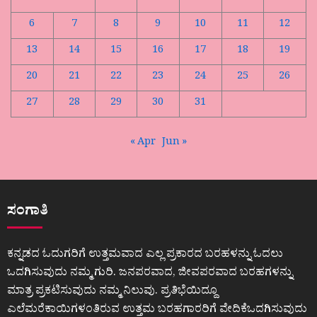
6
7
8
9
10
11
12
13
14
15
16
17
18
19
20
21
22
23
24
25
26
27
28
29
30
31
« Apr
Jun »
ಸಂಗಾತಿ
ಕನ್ನಡದ ಓದುಗರಿಗೆ ಉತ್ತಮವಾದ ಎಲ್ಲ ಪ್ರಕಾರದ ಬರಹಳನ್ನು ಓದಲು
ಒದಗಿಸುವುದು ನಮ್ಮ ಗುರಿ. ಜನಪರವಾದ, ಜೀವಪರವಾದ ಬರಹಗಳನ್ನು
ಮಾತ್ರ ಪ್ರಕಟಿಸುವುದು ನಮ್ಮ ನಿಲುವು. ಪ್ರತಿಭೆಯಿದ್ದೂ
ಎಲೆಮರೆಕಾಯಿಗಳಂತಿರುವ ಉತ್ತಮ ಬರಹಗಾರರಿಗೆ ವೇದಿಕೆಒದಗಿಸುವುದು