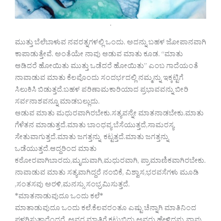
.
ಮುತ್ತು ಬೆಲೆಬಾಳುವ ನವರತ್ನಗಳಲ್ಲಿ ಒಂದು. ಅದನ್ನು ಬಹಳ ಜೋಪಾನವಾಗಿ
ಕಾಪಾಡುತ್ತೇವೆ. ಅಂತೆಯೇ ನಾವು ಆಡುವ ಮಾತು ಕೂಡ. “ಮಾತು
ಆಡಿದರೆ ಹೋಯಿತು ಮುತ್ತು ಒಡೆದರೆ ಹೋಯಿತು” ಎಂಬ ಗಾದೆಯಂತೆ
ನಾವಾಡುವ ಮಾತು ಕೆಲವೊಂದು ಸಂದರ್ಭದಲ್ಲಿ ನಮ್ಮನ್ನು ಇಕ್ಕಟ್ಟಿಗೆ
ಸಿಲುಕಿಸಿ ಬಿಡುತ್ತದೆ.ಬಹಳ ಪರಿಣಾಮಕಾರಿಯಾದ ಪ್ರಭಾವವನ್ನು ಬೀರಿ
ಸರ್ವನಾಶವನ್ನೂ ಮಾಡಬಲ್ಲುದು.
ಆಡುವ ಮಾತು ಮಧುರವಾಗಿರಬೇಕು.ಸತ್ಯವನ್ನೇ ಮಾತನಾಡಬೇಕು.ಮಾತು
ಗೆಳೆತನ ಮಾಡುತ್ತದೆ.ಮಾತು ಬಾಂಧವ್ಯ ಬೆಸೆಯುತ್ತದೆ,ಸಾಮರಸ್ಯ
ಸೇತುವಾಗುತ್ತದೆ.ಮಾತು ಜಗತ್ತನ್ನು ಕಟ್ಟತ್ತದೆ.ಮಾತು ಜಗತ್ತನ್ನು
ಒಡೆಯುತ್ತದೆ.ಆದ್ದರಿಂದ ಮಾತು
ಕಠೋರವಾಗಿಬಾರದು,ಮೃದುವಾಗಿ,ಮಧುರವಾಗಿ, ಪ್ರಾಮಾಣಿಕವಾಗಿರಬೇಕು.
ನಾವಾಡುವ ಮಾತು ಸತ್ಯವಾಗಿದ್ದರೆ ನಂಬಿಕೆ, ವಿಶ್ವಾಸ,ಭರವಸೆಗಳು ಮೂಡಿ
,ಸಂತಸವು ಅರಳಿ,ಮನಸ್ಸು ಸಂಭ್ರಮಿಸುತ್ತದೆ.
*ಮಾತನಾಡುವುದೂ ಒಂದು ಕಲೆ*
ಮಾತಾಡುವುದೂ ಒಂದು ಕಲೆ.ಕೆಲವರಂತೂ ಎಷ್ಟು ಚೆನ್ನಾಗಿ ಮಾತಿನಿಂದ