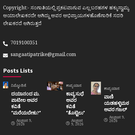
Copyright:- ಸಂಗಾತಿಯಲ್ಲಿ ಪ್ರಕಟವಾಗುವ ಎಲ್ಲ ಬರಹಗಳ ಹಕ್ಕುಸ್ವಾಮ್ಯ
ಆಯಾಲೇಖಕರದೇ ಆಗಿದ್ದು ಅವರ ಅಭಿಪ್ರಾಯಗಳಹೊಣೆಗಾರಿಕೆ ಸದರಿ
ಲೇಖಕರದೆ ಆಗಿರುತ್ತದೆ
7019100351
sangaatipatrike@gmail.com
Posts Lists
ನಿಮ್ಮೊಂದಿಗೆ
ಕಾವ್ಯಯಾನ
ಕಾವ್ಯಯಾನ
ದಯಾನಂದ ಮ.
ಕಾವ್ಯ ಸುಧೆ
ವಾಣಿ
ಪಾಟೀಲ ಅವರ
ಅವರ
ಯಡಹಳ್ಳಿಮಠ
ಕವಿತೆ
ಕವಿತೆ
ಅವರ ಗಜಲ್
“ಮರೆಯಬೇಕು?”
“ತೊಟ್ಟಿಲು”
August 9,
August 9,
August
2026
2026
9, 2026