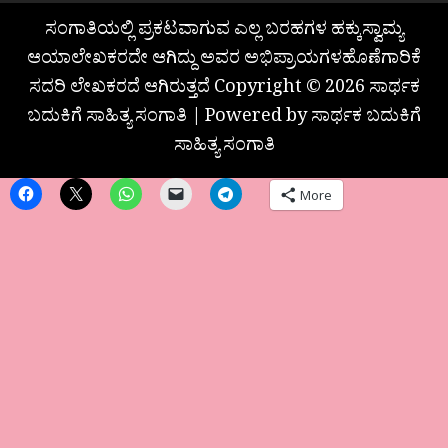
ಸಂಗಾತಿಯಲ್ಲಿ ಪ್ರಕಟವಾಗುವ ಎಲ್ಲ ಬರಹಗಳ ಹಕ್ಕುಸ್ವಾಮ್ಯ
ಆಯಾಲೇಖಕರದೇ ಆಗಿದ್ದು ಅವರ ಅಭಿಪ್ರಾಯಗಳಹೊಣೆಗಾರಿಕೆ
ಸದರಿ ಲೇಖಕರದೆ ಆಗಿರುತ್ತದೆ Copyright © 2026 ಸಾರ್ಥಕ
ಬದುಕಿಗೆ ಸಾಹಿತ್ಯ ಸಂಗಾತಿ | Powered by ಸಾರ್ಥಕ ಬದುಕಿಗೆ
ಸಾಹಿತ್ಯ ಸಂಗಾತಿ
More