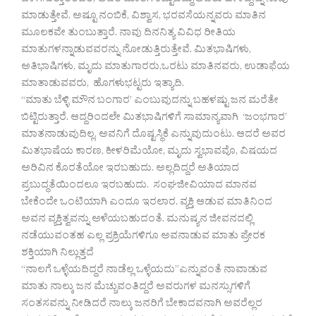
ಪಳಗಿಸುತ್ತಾರೆಂದರೆ, ಅವರ ಮಾತಿಗೆ ಕಟ್ಟುಬಿದ್ದು,ಅವರು ಹೇಳಿದ್ದನ್ನು ನಾವು
ಮಾಡುತ್ತೇವೆ. ಅಷ್ಟೂ ನಂಬಿಕೆ, ವಿಶ್ವಾಸ, ಭರವಸೆಯನ್ನವರು ಮಾತಿನ
ಮೂಲಕವೇ ತುಂಬುತ್ತಾರೆ. ನಾವು ದಿನನಿತ್ಯ ವಿವಿಧ ರೀತಿಯ
ಮಾತುಗಳನ್ನಾಡುವವರನ್ನು ನೋಡುತ್ತಿರುತ್ತೇವೆ. ಮಿತಭಾಷಿಗಳು,
ಅತಿಭಾಷಿಗಳು, ಮೃದು ಮಾತುಗಾರರು,ಒರಟು ಮಾತಿನವರು, ಉಡಾಫೆಯ
ಮಾತಾಡುವವರು, ಹೊಗಳುಭಟ್ಟರು ಇತ್ಯಾದಿ.
“ಮಾತು ಬೆಳ್ಳಿ ಮೌನ ಬಂಗಾರ’ ಎಂಬುವುದನ್ನು ಬಹಳಷ್ಟು ಜನ ಮರೆತೇ
ಬಿಟ್ಟಿರುತ್ತಾರೆ. ಆದ್ದರಿಂದಲೇ ಮಿತಭಾಷಿಗಳಿಗೆ ಸಾಮಾನ್ಯವಾಗಿ ‘ಜಂಭಗಾರ’
ಮಾತನಾಡುವುದಿಲ್ಲ. ಅವನಿಗೆ ದೊಷ್ಟಸ್ಥಿಕೆ ಎನ್ನುವುದುಂಟು. ಆದರೆ ಅವರ
ಮಿತಭಾಷೆಯ ಕಾರಣ, ಕೀಳರಿಮೆಯೋ, ಮೃದು ಸ್ವಭಾವವೊ, ವಿಷಯದ
ಅರಿವಿನ ಕೊರತೆಯೋ ಇರಬಹುದು. ಅಲ್ಲದಿದ್ದರೆ ಅತಿಯಾದ
ಪ್ರಬುದ್ಧತೆಯಿಂದಲೂ ಇರಬಹುದು. ಸಂಘಜೀವಿಯಾದ ಮಾನವ
ಬೇಕೆಂದೇ ಒಂಟಿಯಾಗಿ ಎಂದೂ ಇರಲಾರ. ವ್ಯಕ್ತಿ ಆಡುವ ಮಾತಿನಿಂದ
ಅವನ ವ್ಯಕ್ತಿತ್ವವನ್ನು ಅಳೆಯಬಹುದಂತೆ. ಮನುಷ್ಯನ ಜೀವನದಲ್ಲಿ
ನಡೆಯುವಂತಹ ಎಲ್ಲ ಪ್ರಕ್ರಿಯೆಗಳಿಗೂ ಅವನಾಡುವ ಮಾತು ಪ್ರೇರಕ
ಶಕ್ತಿಯಾಗಿ ನಿಲ್ಲುತ್ತದೆ
“ನಾಲಗೆ ಒಳ್ಳೆಯದಿದ್ದರೆ ನಾಡೆಲ್ಲ ಒಳ್ಳೆಯದು”ಎನ್ನುವಂತೆ ನಾವಾಡುವ
ಮಾತು ನಾಲ್ಕು ಜನ ಮೆಚ್ಚುವಂತಿದ್ದರೆ ಅವರುಗಳ ಮನಸ್ಸುಗಳಿಗೆ
ಸಂತಸವನ್ನು ನೀಡಿದರೆ ನಾಲ್ಕು ಜನರಿಗೆ ಬೇಕಾದವನಾಗಿ ಅವರೆಲ್ಲರ