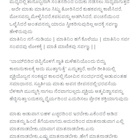
ಮಧ್ಯದಲ್ಲಿ ತಾನೊಬ್ಬನಾಗಿ ಸಂತಸದಿಂದ ಬದುಕು ನಡೆಸಲು ಸಾಧ್ಯವಾಗುತ್ತದೆ
. ಅದೇ ಮಾತು ಮಾತಿಗೂ ಸಿಟ್ಟು ತೋರಿಸಿದರೆ ಕುಹಕವನ್ನು ಕಾಣಿಸಿದರೆ,
ಮೋಸವನ್ನು ಮೇಳೈಸಿದರೆ,ಕಪಟವನ್ನು ಅಡಗಿಸಿದರೆ, ವಂಚನೆಯಿಂದ
ಒಲೈಸಿದರೆ ಅಂತವನನ್ನು ಯಾರೂ ಸ್ವೀಕರಿಸುವುದಿಲ್ಲ ಅದಕ್ಕೆ ಸರ್ವಜ್ಞ
ಹೇಳಿರುವುದು
ಮಾತಿನಿಂ ನಗೆ-ನುಡಿಯು | ಮಾತಿನಿಂ ಹಗೆ ಕೊಲೆಯು | ಮಾತಿನಿಂ ಸರ್ವ
ಸಂಪದವು ಲೋಕಕ್ಕೆ | ಮಾತೆ ಮಾಣಿಕವು ಸರ್ವಜ್ಞ ||
“ಬಾಯ್‌ಬಿರಿದ ಚಿಪ್ಪಿನೊಳಗೆ ಸ್ವಾತಿ ಮಳೆಹನಿಯೊಂದು ಬಿದ್ದು,
ಕಾಲಾನುಕಾಲಕ್ಕೆ ಅದು ಮುತ್ತಾಗುತ್ತೆ” ಎನ್ನುತ್ತಾರೆ, ಅದೇ ರೀತಿಯಲ್ಲಿ
ವ್ಯಕ್ತಿಯೊಬ್ಬನ ಸಂಕಷ್ಟದ ಕಾಲದಲ್ಲಿ ನೋವಿನ ಸಂದರ್ಭದಲ್ಲಿ ಆಡುವಂತಹ
ಸಮಾಧಾನದ, ಸ್ಪೂರ್ತಿಯ ಮಾತು ಅವನ ಜೀವನದಲ್ಲಿ ಭರವಸೆಯ
ಬೆಳಕಾಗಿ ಮುನ್ನುಗ್ಗಿ ಸಾಗಲು ನೆರವಾಗಬಲ್ಲದು.ವ್ಯಕ್ತಿಯ ಆತ್ಮವಿಶ್ವಾಸವನ್ನು
ಹೆಚ್ಚಿಸುತ್ತಾ ಬದುಕನ್ನು ಧೈರ್ಯದಿಂದ ಎದುರಿಸಲು ಪ್ರೇರಕ ಶಕ್ತಿಯಾಗುವುದು
ಮಾತು ಆಡುವಾಗ ಬಹಳ ಎಚ್ಚರದಿಂದ ಇರಬೇಕು.ಏಕೆಂದರೆ ಆಡಿದ
ಮಾತನ್ನು ಹಿಂದೆ ತೆಗೆಯಲಾಗದು.ಆದುದರಿಂದ ಮಾತನಾಡುವಾಗ ಎಲ್ಲಿ
ಮಾತನಾಡಬೇಕು,ಯಾವಾಗ ಮಾತನಾಡಬೇಕು,ಏನು
ಮಾತನಾಡಬೇಕು,ಎಷ್ಟು ಮಾತನಾಡಬೇಕು ,ಹೇಗೆ ಮಾತನಾಡಬೇಕು