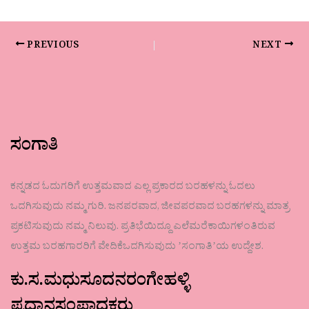
PREVIOUS
NEXT
ಸಂಗಾತಿ
ಕನ್ನಡದ ಓದುಗರಿಗೆ ಉತ್ತಮವಾದ ಎಲ್ಲ ಪ್ರಕಾರದ ಬರಹಳನ್ನು ಓದಲು
ಒದಗಿಸುವುದು ನಮ್ಮ ಗುರಿ. ಜನಪರವಾದ, ಜೀವಪರವಾದ ಬರಹಗಳನ್ನು ಮಾತ್ರ
ಪ್ರಕಟಿಸುವುದು ನಮ್ಮ ನಿಲುವು. ಪ್ರತಿಭೆಯಿದ್ದೂ ಎಲೆಮರೆಕಾಯಿಗಳಂತಿರುವ
ಉತ್ತಮ ಬರಹಗಾರರಿಗೆ ವೇದಿಕೆಒದಗಿಸುವುದು ʼಸಂಗಾತಿʼಯ ಉದ್ದೇಶ.
ಕು.ಸ.ಮಧುಸೂದನರಂಗೇಹಳ್ಳಿ
ಪ್ರಧಾನಸಂಪಾದಕರು