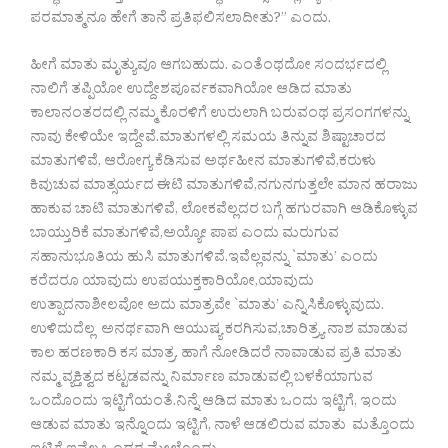
ಪರಮಾತ್ಮನೂ ಹೇಗೆ ತಾನೆ ಪ್ರತಿಫಲಿಸಲಾದೀತು?” ಎಂದು.
ಹೀಗೆ ಮಾತು ಮೃತ್ಯುವೂ ಆಗಬಹುದು. ಎಂತೆಂಥದೋ ಸಂದರ್ಭದಲ್ಲಿ
ನಾಲಿಗೆ ತಪ್ಪಿಯೋ ಉದ್ದೇಶಪೂರ್ವಕವಾಗಿಯೋ ಆಡಿದ ಮಾತು
ಕಾಲಾನಂತರದಲ್ಲಿ ನಮ್ಮ ಕೊರಳಿಗೆ ಉರುಲಾಗಿ ಬರುವಂಥ ಪ್ರಸಂಗಗಳನ್ನು
ನಾವು ಕೇಳಿಯೇ ಇದ್ದೇವೆ.ಮಾತುಗಳಲ್ಲಿ ಸಮಯ ತಿನ್ನುವ ಶಿಷ್ಟಾಚಾರದ
ಮಾತುಗಳಿವೆ, ಆರೋಗ್ಯ ಕೆಡಿಸುವ ಅರ್ಥಹೀನ ಮಾತುಗಳಿವೆ,ಕರುಳು
ಕಿವುಚುವ ಮಾತ್ಸರ್ಯದ ಈಟಿ ಮಾತುಗಳಿವೆ,ನಗುನಗುತ್ತಲೇ ಮಾನ ಹರಾಜು
ಹಾಕುವ ಚಾಟಿ ಮಾತುಗಳಿವೆ, ಲೋಕವೆಲ್ಲದರ ಬಗ್ಗೆ ಹಗುರವಾಗಿ ಆಡಿಕೊಳ್ಳುವ
ಬಾಯ್ತುರಿಕೆ ಮಾತುಗಳಿವೆ,ಅಯ್ಯೋ ಪಾಪ ಎಂದು ಮರುಗುವ
ಸಹಾನುಭೂತಿಯ ಹುಸಿ ಮಾತುಗಳಿವೆ.ಇವೆಲ್ಲವನ್ನು `ಮಾತು’ ಎಂದು
ಕರೆದರೂ ಯಾವುದು ಉಪಯುಕ್ತಕಾರಿಯೋ,ಯಾವುದು
ಉತ್ಪಾದನಾಶೀಲವೋ ಅದು ಮಾತ್ರವೇ `ಮಾತು’ ಎನ್ನಿಸಿಕೊಳ್ಳುವುದು.
ಉಳಿದುದೆಲ್ಲ ಅನರ್ಥವಾಗಿ ಆಯುಷ್ಯ ಕರಗಿಸುವ,ಚಾರಿತ್ರ್ಯ ನಾಶ ಮಾಡುವ
ಕಾಲ ಹರಣಕಾರಿ ಕಸ ಮಾತ್ರ. ಹಾಗೆ ನೋಡಿದರೆ ನಾವಾಡುವ ಪ್ರತಿ ಮಾತು
ನಮ್ಮ ವ್ಯಕ್ತಿತ್ವದ ಕಟ್ಟಡವನ್ನು ನಿರ್ಮಾಣ ಮಾಡುವಲ್ಲಿ ಬಳಕೆಯಾಗುವ
ಒಂದೊಂದು ಇಟ್ಟಿಗೆಯಂತೆ.ನಿನ್ನೆ ಆಡಿದ ಮಾತು ಒಂದು ಇಟ್ಟಿಗೆ, ಇಂದು
ಆಡುವ ಮಾತು ಇನ್ನೊಂದು ಇಟ್ಟಿಗೆ, ನಾಳೆ ಆಡಲಿರುವ ಮಾತು ಮತ್ತೊಂದು