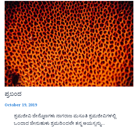
ಪ್ರಬಂದ
October 19, 2019
ಶ್ರಮಜೀವಿ ಜೇನ್ನೊಣಗಳು ನಾಗರಾಜ ಮಸೂತಿ ಶ್ರಮಜೀವಿಗಳಲ್ಲಿ
ಒಂದಾದ ಜೇನುಹುಳು ಶ್ರಮದಿಂದಲೇ ತನ್ನ ಆಯಸ್ಸನ್ನು…