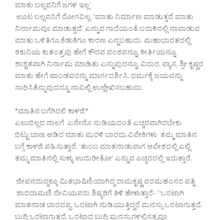
ಮಾತು ಬಲ್ಲವನಿಗೆ ಜಗಳ ಇಲ್ಲ’
ಊಟ ಬಲ್ಲವನಿಗೆ ರೋಗವಿಲ್ಲ. ‘ಮಾತು ನಿರ್ಮಾಣ ಮಾಡುತ್ತದೆ ಮಾತು
ನಿರ್ನಾಮವೂ ಮಾಡುತ್ತದೆ’ ಎನ್ನುವ ಗಾದೆಯಂತೆ.ಬದುಕಿನಲ್ಲಿ ನಾವಾಡುವ
ಮಾತು ಒಳಿತಿಗೂ,ಕೆಡುಕಿಗೂ ಕಾರಣ ಎನ್ನಬಹುದು. ಮಹಾಭಾರತದಲ್ಲಿ
ಶಕುನಿಯ ಕುತಂತ್ರವು ಹೇಗೆ ಕೌರವ ವಂಶವನ್ನೂ, ಕೀರ್ತಿಯನ್ನೂ
ಶಾಶ್ವತವಾಗಿ ನಿರ್ನಾಮ ಮಾಡಿತು ಎನ್ನುವುದನ್ನೂ, ವಿದುರ, ವ್ಯಾಸ, ಶ್ರೀ ಕೃಷ್ಣರ
ಮಾತು ಹೇಗೆ ಪಾಂಡವರನ್ನು ಮಾರ್ಗದರ್ಶಿಸಿ, ಧರ್ಮಕ್ಕೆ ಜಯವನ್ನು
ಸಾಧಿಸಿತೆನ್ನುವುದನ್ನೂ ನಾವಿಲ್ಲಿ ಉಲ್ಲೇಖಿಸಬಹುದು.
*ಮಾತಿನ ಬಗೆಗಿರಲಿ ಕಾಳಜಿ*
ಎಲುಬಿಲ್ಲದ ನಾಲಗೆ ಎನೇನೊ ನುಡಿಯದಂತೆ ಎಚ್ಚರವಾಗಿರಬೇಕು
ಬಿಟ್ಟು ಬಾಣ ಆಡಿದ ಮಾತು ಮರಳಿ ಬಾರದು.ವಿವೇಕಿಗಳು ತಮ್ಮ ಮಾತಿನ
ಬಗ್ಗೆ ಕಾಳಜಿ ವಹಿಸುತ್ತಾರೆ. ‘ತುಂಬ ಮಾತನಾಡುವಾಗ ಆವೇಶದಲ್ಲಿ ಎಲ್ಲಿ
ತಮ್ಮ ಮಾತಿನಲ್ಲಿ ಸುಳ್ಳು ಉದುರೀತೋ’ ಎನ್ನುವ ಎಚ್ಚರದಲ್ಲಿ ಇರುತ್ತಾರೆ.
ಜೀವನದುದ್ದಕ್ಕೂ ಮಿತಭಾಷಿಣಿಯಾಗಿದ್ದ ರಾಮಕೃಷ್ಣ ಪರಮಹಂಸರ ಪತ್ನಿ
ಶಾರದಾಮಣಿ ದೇವಿಯವರು ಶಿಷ್ಯರಿಗೆ ತಿಳಿ ಹೇಳುತ್ತಾರೆ- ”ಒರಟಾಗಿ
ಮಾತನಾಡ ಬಾರದಪ್ಪ, ಒರಟಾಗಿ ನುಡಿಯುತ್ತಿದ್ದರೆ ಮನಸ್ಸು ಒರಟಾಗುತ್ತದೆ.
ಬುದ್ಧಿ ಒರಟಾಗುತ್ತದೆ. ಒರಟಾದ ಬುದ್ಧಿ ಮನಸ್ಸುಗಳಲ್ಲಿಸತ್ಯವೂ