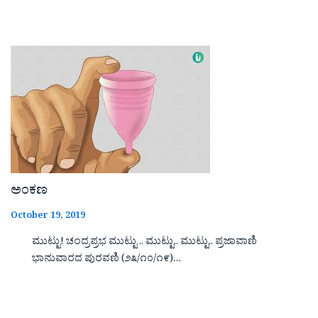
ಅಂಕಣ
October 19, 2019
ಮುಟ್ಟು! ಚಂದ್ರಪ್ರಭ ಮುಟ್ಟು .. ಮುಟ್ಟು.. ಮುಟ್ಟು.. ಪ್ರಜಾವಾಣಿ
ಭಾನುವಾರದ ಪುರವಣಿ (೨೩/೧೦/೧೯)…