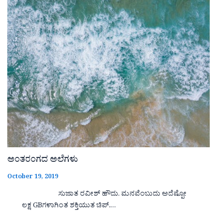
ಅಂತರಂಗದ ಅಲೆಗಳು
October 19, 2019
ಸುಜಾತ ರವೀಶ್ ಹೌದು. ಮನವೆಂಬುದು ಅದೆಷ್ಪೋ
ಲಕ್ಷ GBಗಳಾಗಿಂತ ಶಕ್ತಿಯುತ ಚಿಪ್.…