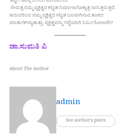
ಇಟ್ಟಿಗೆ ಇವೆಲ್ಲ ಒಂದರ ಮೇಲೊಂದು
ಸೇರುತ್ತ,ನಮ್ಮ ವ್ಯಕ್ತಿತ್ವದ ಕಟ್ಟಡ ನಿರ್ಮಾಣಗೊಳ್ಳುತ್ತ ಸಾಗುತ್ತಿರುತ್ತದೆ.
ಆದುದರಿಂದ ನಮ್ಮ ವ್ಯಕ್ತಿತ್ವದ ಕಟ್ಟಡ ಬಲವಾಗಿಸುವ,ತೂಕದ
ಮಾತುಗಳನ್ನಾಡುತ್ತಾ, ವ್ಯಕ್ತಿತ್ವವನ್ನು ಗಟ್ಟಿಯಾಗಿ ನಿರ್ಮಿಸೋಣವೇ?
ಡಾ.ಸುಮತಿ ಪಿ
About The Author
admin
See author's posts