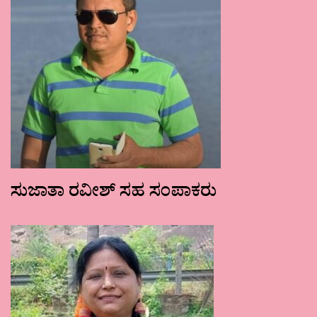
ಸುಜಾತಾ ರವೀಶ್ ಸಹ ಸಂಪಾಕರು