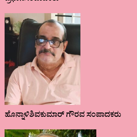
ಹೊನ್ನಾಳಿಶಿವಕುಮಾರ್ ಗೌರವ ಸಂಪಾದಕರು