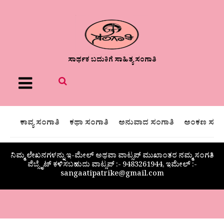
ಸಾರ್ಥಕ ಬದುಕಿಗೆ ಸಾಹಿತ್ಯ ಸಂಗಾತಿ
Menu
ಕಾವ್ಯ ಸಂಗಾತಿ
ಕಥಾ ಸಂಗಾತಿ
ಅನುವಾದ ಸಂಗಾತಿ
ಅಂಕಣ ಸಂಗಾ
ನಿಮ್ಮ ಲೇಖನಗಳನ್ನು ಇ-ಮೇಲ್ ಅಥವಾ ವಾಟ್ಸಪ್ ಮುಖಾಂತರ ನಮ್ಮ ಸಂಗತಿ
ವೆಬ್ಸೈಟ್ ಕಳಿಸಬಹುದು ವಾಟ್ಸಪ್‌ :- 9483261944, ಇಮೇಲ್ :-
sangaatipatrike@gmail.com