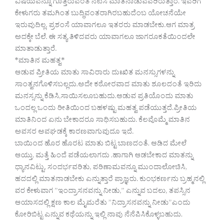
ವಿಷಯವನ್ನೂ ಗೊತ್ತಿರುವಂತೆ ನಟಿಸಿ ಮಾತನಾಡುವವರಿರುತ್ತಾರೆ. ಇವರಿಗೆ
ಕೇಳುಗರು ತಮಗಿಂತ ಬುದ್ಧಿವಂತರಾಗಿರಬಹುದೆಂಬ ಯೋಚನೆಯೇ
ಇರುವುದಿಲ್ಲ. ಪ್ರಶಂಸೆ ಯಾವಾಗಲೂ ಇತರರು ಮಾಡಬೇಕು.ಆಗ ಮಾತ್ರ
ಅದಕ್ಕೇ ಬೆಲೆ. ಈ ಸತ್ಯ ತಿಳಿದವರು ಯಾವಾಗಲೂ ಜಾಗರೂಕತೆಯಿಂದಲೇ
ಮಾತಾಡುತ್ತಾರೆ.
*ಮಾತಿನ ಮಹತ್ವ*
ಆಡುವ ಪ್ರೀತಿಯ ಮಾತು ಸಾವಿರಾರು ದುಃಖಿತ ಮನಸ್ಸುಗಳನ್ನು
ಸಾಂತ್ವನಗೊಳಿಸಬಲ್ಲದು.ಅದೇ ಕಠೋರವಾದ ಮಾತು ಶೂಲದಂತೆ ಇರಿದು
ಮನಸ್ಸನ್ನು ಕೆಡಿಸಿ,ಸಾಯಿಸಲೂಬಹುದು.ಆಡುವ ಪ್ರತಿಯೊಂದು ಮಾತು
ಒಂದಲ್ಲ ಒಂದು ರೀತಿಯಿಂದ ಬಹಳಷ್ಟು ಮಹತ್ವ ಪಡೆಯುತ್ತದೆ.ಪ್ರೀತಿಯ
ಮಾತಿನಿಂದ ಏನು ಬೇಕಾದರೂ ಸಾಧಿಸಬಹುದು. ಕೆಲವೊಮ್ಮೆ ಮಾತಿನ
ಅವಸರ ಅವಘಡಕ್ಕೆ ಕಾರಣವಾಗುವುದೂ ಇದೆ.
ಬಾಯಿಂದ ಹೊರ ಹೊರಟ ಮಾತು ಬಿಟ್ಟ ಬಾಣದಂತೆ. ಆಡಿದ ಮೇಲೆ
ಆಯ್ತು, ಮತ್ತೆ ಹಿಂದೆ ಪಡೆಯಲಾಗದು .ಹಾಗಾಗಿ ಆಡಬೇಕಾದ ಮಾತನ್ನು
ಧ್ಯಾನವಿಟ್ಟು, ಸಂದರ್ಭವರಿತು, ಪರಿಣಾಮವನ್ನೂ ಮುಂದಾಲೋಚಿಸಿ,
ಹದದಲ್ಲಿ ಮಾತನಾಡಬೇಕು ಎನ್ನುತ್ತಾರೆ ಪ್ರಾಜ್ಞರು. ಕುಂಭಕರ್ಣನು ಬ್ರಹ್ಮನಲ್ಲಿ
ವರ ಕೇಳುವಾಗ ”ಇಂದ್ರಾಸನವನ್ನು ನೀಡು,” ಎನ್ನುವ ಬದಲು, ತಪಸ್ಸಿನ
ಆಯಾಸದಲ್ಲಿ ಕ್ಷಣ ಕಾಲ ಮೈಮರೆತು ”ನಿದ್ರಾಸನವನ್ನು ನೀಡು”ಎಂದು
ಕೋರಿಬಿಟ್ಟ ಎನ್ನುವ ಕಥೆಯನ್ನು ಇಲ್ಲಿ ನಾವು ನೆನೆಪಿಸಿಕೊಳ್ಳಬಹುದು.