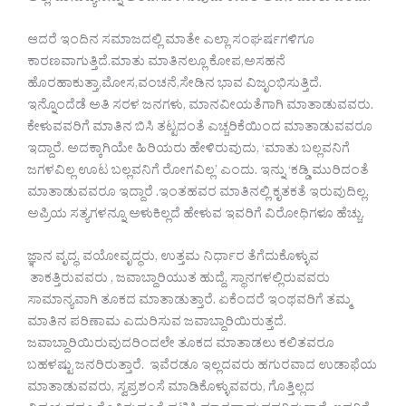
ಆದರೆ ಇಂದಿನ ಸಮಾಜದಲ್ಲಿ ಮಾತೇ ಎಲ್ಲಾ ಸಂಘರ್ಷಗಳಿಗೂ
ಕಾರಣವಾಗುತ್ತಿದೆ.ಮಾತು ಮಾತಿನಲ್ಲೂ ಕೋಪ,ಅಸಹನೆ
ಹೊರಹಾಕುತ್ತಾ,ಮೋಸ,ವಂಚನೆ,ಸೇಡಿನ ಭಾವ ವಿಜೃಂಭಿಸುತ್ತಿದೆ.
ಇನ್ನೊಂದೆಡೆ ಅತಿ ಸರಳ ಜನಗಳು, ಮಾನವೀಯತೆಗಾಗಿ ಮಾತಾಡುವವರು.
ಕೇಳುವವರಿಗೆ ಮಾತಿನ ಬಿಸಿ ತಟ್ಟದಂತೆ ಎಚ್ಚರಿಕೆಯಿಂದ ಮಾತಾಡುವವರೂ
ಇದ್ದಾರೆ. ಅದಕ್ಕಾಗಿಯೇ ಹಿರಿಯರು ಹೇಳಿರುವುದು, ‘ಮಾತು ಬಲ್ಲವನಿಗೆ
ಜಗಳವಿಲ್ಲ ಊಟ ಬಲ್ಲವನಿಗೆ ರೋಗವಿಲ್ಲ’ ಎಂದು. ಇನ್ನು ‘ಕಡ್ಡಿ ಮುರಿದಂತೆ
ಮಾತಾಡುವವರೂ ಇದ್ದಾರೆ .ಇಂತಹವರ ಮಾತಿನಲ್ಲಿ ಕೃತಕತೆ ಇರುವುದಿಲ್ಲ.
ಅಪ್ರಿಯ ಸತ್ಯಗಳನ್ನೂ ಅಳುಕಿಲ್ಲದೆ ಹೇಳುವ ಇವರಿಗೆ ವಿರೋಧಿಗಳೂ ಹೆಚ್ಚು.
ಜ್ಞಾನ ವೃದ್ಧ, ವಯೋವೃದ್ಧರು, ಉತ್ತಮ ನಿರ್ಧಾರ ತೆಗೆದುಕೊಳ್ಳುವ
ತಾಕತ್ತಿರುವವರು , ಜವಾಬ್ದಾರಿಯುತ ಹುದ್ದೆ, ಸ್ಥಾನಗಳಲ್ಲಿರುವವರು
ಸಾಮಾನ್ಯವಾಗಿ ತೂಕದ ಮಾತಾಡುತ್ತಾರೆ. ಏಕೆಂದರೆ ಇಂಥವರಿಗೆ ತಮ್ಮ
ಮಾತಿನ ಪರಿಣಾಮ ಎದುರಿಸುವ ಜವಾಬ್ದಾರಿಯಿರುತ್ತದೆ.
ಜವಾಬ್ದಾರಿಯಿರುವುದರಿಂದಲೇ ತೂಕದ ಮಾತಾಡಲು ಕಲಿತವರೂ
ಬಹಳಷ್ಟು ಜನರಿರುತ್ತಾರೆ. ಇವೆರಡೂ ಇಲ್ಲದವರು ಹಗುರವಾದ ಉಡಾಫೆಯ
ಮಾತಾಡುವವರು, ಸ್ವಪ್ರಶಂಸೆ ಮಾಡಿಕೊಳ್ಳುವವರು, ಗೊತ್ತಿಲ್ಲದ