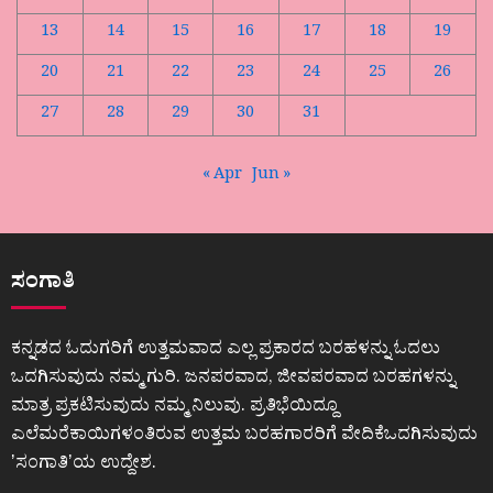
13
14
15
16
17
18
19
20
21
22
23
24
25
26
27
28
29
30
31
« Apr
Jun »
ಸಂಗಾತಿ
ಕನ್ನಡದ ಓದುಗರಿಗೆ ಉತ್ತಮವಾದ ಎಲ್ಲ ಪ್ರಕಾರದ ಬರಹಳನ್ನು ಓದಲು
ಒದಗಿಸುವುದು ನಮ್ಮ ಗುರಿ. ಜನಪರವಾದ, ಜೀವಪರವಾದ ಬರಹಗಳನ್ನು
ಮಾತ್ರ ಪ್ರಕಟಿಸುವುದು ನಮ್ಮ ನಿಲುವು. ಪ್ರತಿಭೆಯಿದ್ದೂ
ಎಲೆಮರೆಕಾಯಿಗಳಂತಿರುವ ಉತ್ತಮ ಬರಹಗಾರರಿಗೆ ವೇದಿಕೆಒದಗಿಸುವುದು
ʼಸಂಗಾತಿʼಯ ಉದ್ದೇಶ.