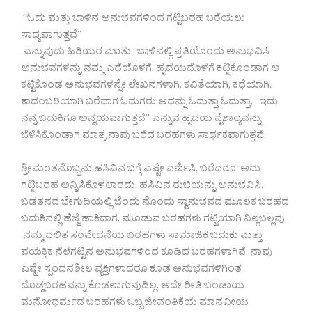
“ಓದು ಮತ್ತು ಬಾಳಿನ ಅನುಭವಗಳಿಂದ ಗಟ್ಟಿಬರಹ ಬರೆಯಲು
ಸಾಧ್ಯವಾಗುತ್ತವೆ”
ಎನ್ನುವುದು ಹಿರಿಯರ ಮಾತು. ಬಾಳಿನಲ್ಲಿ ಪ್ರತಿಯೊಂದು ಅನುಭವಿಸಿ
ಅನುಭವಗಳನ್ನು ನಮ್ಮ ಎದೆಯೊಳಗೆ, ಹೃದಯದೊಳಗೆ ಕಟ್ಟಿಕೊಂಡಾಗ ಆ
ಕಟ್ಟಿಕೊಂಡ ಅನುಭವಗಳನ್ನೇ ಲೇಖನಗಳಾಗಿ, ಕವಿತೆಯಾಗಿ, ಕಥೆಯಾಗಿ,
ಕಾದಂಬರಿಯಾಗಿ ಬರೆದಾಗ ಓದುಗರು ಅದನ್ನು ಓದುತ್ತಾ ಓದುತ್ತಾ, “ಇದು
ನನ್ನ ಬದುಕಿಗೂ ಅನ್ವಯವಾಗುತ್ತದೆ” ಎನ್ನುವ ಹೃದಯ ವೈಶಾಲ್ಯವನ್ನು
ಬೆಳೆಸಿಕೊಂಡಾಗ ಮಾತ್ರ ನಾವು ಬರೆದ ಬರಹಗಳು ಸಾರ್ಥಕವಾಗುತ್ತವೆ.
ಶ್ರೀಮಂತನೊಬ್ಬನು ಹಸಿವಿನ ಬಗ್ಗೆ ಎಷ್ಟೇ ವರ್ಣಿಸಿ, ಬರೆದರೂ ಅದು
ಗಟ್ಟಿಬರಹ ಅನ್ನಿಸಿಕೊಳಲಾರದು. ಹಸಿವಿನ ರುಚಿಯನ್ನು ಅನುಭವಿಸಿ,
ಬಡತನದ ಬೇಗುದಿಯಲ್ಲಿ ಬೆಂದು ನೊಂದು ಸ್ವಾನುಭವದ ಮೂಲಕ ಬರಹದ
ಬದುಕಿನಲ್ಲಿ ಹೆಜ್ಜೆ ಹಾಕಿದಾಗ, ಮೂಡುವ ಬರಹಗಳು ಗಟ್ಟಿಯಾಗಿ ನಿಲ್ಲಬಲ್ಲವು.
ನಮ್ಮ ದಲಿತ ಸಂವೇದನೆಯ ಬರಹಗಳು ಸಾಮಾಜಿಕ ಬದುಕು ಮತ್ತು
ವಯಕ್ತಿಕ ನೆಲೆಗಟ್ಟಿನ ಅನುಭವಗಳಿಂದ ಕೂಡಿದ ಬರಹಗಳಾಗಿವೆ. ನಾವು
ಎಷ್ಟೇ ಸ್ಪಂದನಶೀಲ ವ್ಯಕ್ತಿಗಳಾದರೂ ಕೂಡ ಅನುಭವಗಳಿಗಿಂತ
ದೊಡ್ಡಬರಹವನ್ನು ಕೊಡಲಾಗುವುದಿಲ್ಲ. ಅದೇ ರೀತಿ ಬಂಡಾಯ
ಮನೋಧರ್ಮದ ಬರಹಗಳು ಒಬ್ಬ ಜೀವಂತಿಕೆಯ ಮಾನವೀಯ