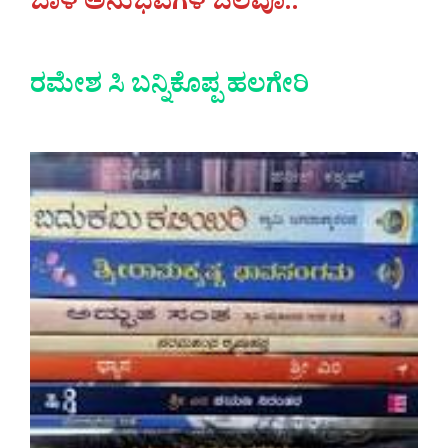
ಬಾಳ ಅನುಭವಗಳ ಒಲವೂ..
ರಮೇಶ ಸಿ ಬನ್ನಿಕೊಪ್ಪ ಹಲಗೇರಿ