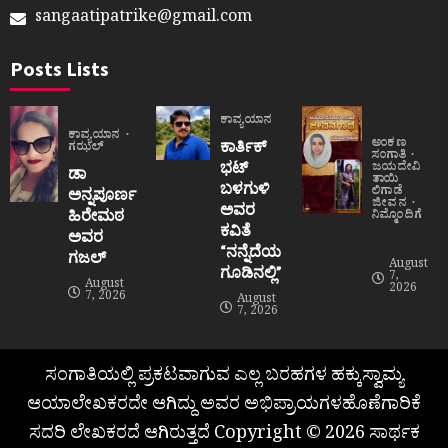
sangaatipatrike@gmail.com
Posts Lists
ಕಾವ್ಯಯಾನ
ಕಾವ್ಯಯಾನ
ಅಂಕಣ
ಕಾರ್ತಿಕ್
ಗಝಲ್
ಸಂಗಾತಿ
ಭಟ್
ಜಯದೇವಿ
ಡಾ
ತಾಯಿ
ಬಳಗುಳಿ
ಲಿಗಾಡೆ
ಅನ್ನಪೂರ್ಣ
ಜೀವನ
ಅವರ
ಹಿರೇಮಠ
ನಿಮ್ಮೊಂದಿಗೆ
ಕವಿತೆ
ಅವರ
“ನನ್ನೆದೆಯ
ಗಜಲ್
August
ಗೂಡಿನಲ್ಲಿ”
7,
August
2026
7, 2026
August
7, 2026
ಸಂಗಾತಿಯಲ್ಲಿ ಪ್ರಕಟವಾಗುವ ಎಲ್ಲ ಬರಹಗಳ ಹಕ್ಕುಸ್ವಾಮ್ಯ
ಆಯಾಲೇಖಕರದೇ ಆಗಿದ್ದು ಅವರ ಅಭಿಪ್ರಾಯಗಳಹೊಣೆಗಾರಿಕೆ
ಸದರಿ ಲೇಖಕರದೆ ಆಗಿರುತ್ತದೆ Copyright © 2026 ಸಾರ್ಥಕ