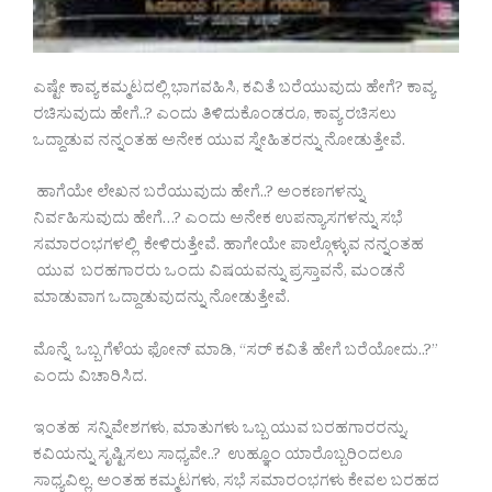
ಎಷ್ಟೇ ಕಾವ್ಯ ಕಮ್ಮಟದಲ್ಲಿ ಭಾಗವಹಿಸಿ, ಕವಿತೆ ಬರೆಯುವುದು ಹೇಗೆ? ಕಾವ್ಯ
ರಚಿಸುವುದು ಹೇಗೆ..? ಎಂದು ತಿಳಿದುಕೊಂಡರೂ, ಕಾವ್ಯ ರಚಿಸಲು
ಒದ್ದಾಡುವ ನನ್ನಂತಹ ಅನೇಕ ಯುವ ಸ್ನೇಹಿತರನ್ನು ನೋಡುತ್ತೇವೆ.
ಹಾಗೆಯೇ ಲೇಖನ ಬರೆಯುವುದು ಹೇಗೆ..? ಅಂಕಣಗಳನ್ನು
ನಿರ್ವಹಿಸುವುದು ಹೇಗೆ…? ಎಂದು ಅನೇಕ ಉಪನ್ಯಾಸಗಳನ್ನು ಸಭೆ
ಸಮಾರಂಭಗಳಲ್ಲಿ ಕೇಳಿರುತ್ತೇವೆ. ಹಾಗೇಯೇ ಪಾಲ್ಗೊಳ್ಳುವ ನನ್ನಂತಹ
ಯುವ ಬರಹಗಾರರು ಒಂದು ವಿಷಯವನ್ನು ಪ್ರಸ್ತಾವನೆ, ಮಂಡನೆ
ಮಾಡುವಾಗ ಒದ್ದಾಡುವುದನ್ನು ನೋಡುತ್ತೇವೆ.
ಮೊನ್ನೆ ಒಬ್ಬ ಗೆಳೆಯ ಫೋನ್ ಮಾಡಿ, “ಸರ್ ಕವಿತೆ ಹೇಗೆ ಬರೆಯೋದು..?”
ಎಂದು ವಿಚಾರಿಸಿದ.
ಇಂತಹ ಸನ್ನಿವೇಶಗಳು, ಮಾತುಗಳು ಒಬ್ಬ ಯುವ ಬರಹಗಾರರನ್ನು,
ಕವಿಯನ್ನು ಸೃಷ್ಟಿಸಲು ಸಾಧ್ಯವೇ..? ಉಹ್ಞೂಂ ಯಾರೊಬ್ಬರಿಂದಲೂ
ಸಾಧ್ಯವಿಲ್ಲ. ಅಂತಹ ಕಮ್ಮಟಗಳು, ಸಭೆ ಸಮಾರಂಭಗಳು ಕೇವಲ ಬರಹದ