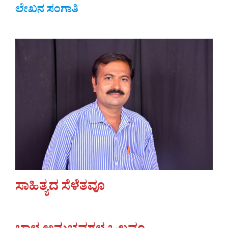
ಲೇಖನ ಸಂಗಾತಿ
ಸಾಹಿತ್ಯದ ಸೆಳೆತವೂ