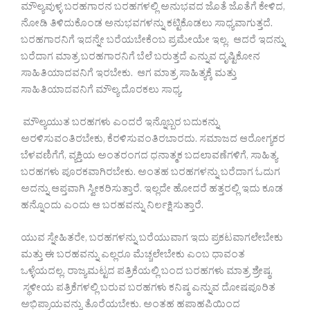
ಮೌಲ್ಯವುಳ್ಳ ಬರಹಗಾರನ ಬರಹಗಳಲ್ಲಿ ಅನುಭವದ ಜೊತೆ ಜೊತೆಗೆ ಕೇಳಿದ,
ನೋಡಿ ತಿಳಿದುಕೊಂಡ ಅನುಭವಗಳನ್ನು ಕಟ್ಟಿಕೊಡಲು ಸಾಧ್ಯವಾಗುತ್ತದೆ.
ಬರಹಗಾರನಿಗೆ ಇದನ್ನೇ ಬರೆಯಬೇಕೆಂಬ ಪ್ರಮೇಯೇ ಇಲ್ಲ. ಆದರೆ ಇದನ್ನು
ಬರೆದಾಗ ಮಾತ್ರ ಬರಹಗಾರನಿಗೆ ಬೆಲೆ ಬರುತ್ತದೆ ಎನ್ನುವ ದೃಷ್ಟಿಕೋನ
ಸಾಹಿತಿಯಾದವನಿಗೆ ಇರಬೇಕು. ಆಗ ಮಾತ್ರ ಸಾಹಿತ್ಯಕ್ಕೆ ಮತ್ತು
ಸಾಹಿತಿಯಾದವನಿಗೆ ಮೌಲ್ಯ ದೊರಕಲು ಸಾಧ್ಯ.
ಮೌಲ್ಯಯುತ ಬರಹಗಳು ಎಂದರೆ ಇನ್ನೊಬ್ಬರ ಬದುಕನ್ನು
ಅರಳಿಸುವಂತಿರಬೇಕು, ಕೆರಳಿಸುವಂತಿರಬಾರದು. ಸಮಾಜದ ಆರೋಗ್ಯಕರ
ಬೆಳವಣಿಗೆಗೆ, ವ್ಯಕ್ತಿಯ ಅಂತರಂಗದ ಧನಾತ್ಮಕ ಬದಲಾವಣೆಗಳಿಗೆ, ಸಾಹಿತ್ಯ
ಬರಹಗಳು ಪೂರಕವಾಗಿರಬೇಕು. ಅಂತಹ ಬರಹಗಳನ್ನು ಬರೆದಾಗ ಓದುಗ
ಅದನ್ನು ಆಪ್ತವಾಗಿ ಸ್ವೀಕರಿಸುತ್ತಾರೆ. ಇಲ್ಲದೇ ಹೋದರೆ ಹತ್ತರಲ್ಲಿ ಇದು ಕೂಡ
ಹನ್ನೊಂದು ಎಂದು ಆ ಬರಹವನ್ನು ನಿರ್ಲಕ್ಷಿಸುತ್ತಾರೆ.
ಯುವ ಸ್ನೇಹಿತರೇ, ಬರಹಗಳನ್ನು ಬರೆಯುವಾಗ ಇದು ಪ್ರಕಟವಾಗಲೇಬೇಕು
ಮತ್ತು ಈ ಬರಹವನ್ನು ಎಲ್ಲರೂ ಮೆಚ್ಚಲೇಬೇಕು ಎಂಬ ಧಾವಂತ
ಒಳ್ಳೆಯದಲ್ಲ. ರಾಜ್ಯಮಟ್ಟದ ಪತ್ರಿಕೆಯಲ್ಲಿ ಬಂದ ಬರಹಗಳು ಮಾತ್ರ ಶ್ರೇಷ್ಠ,
ಸ್ಥಳೀಯ ಪತ್ರಿಕೆಗಳಲ್ಲಿ ಬರುವ ಬರಹಗಳು ಕನಿಷ್ಠ ಎನ್ನುವ ದೋಷಪೂರಿತ
ಅಭಿಪ್ರಾಯವನ್ನು ತೊರೆಯಬೇಕು. ಅಂತಹ ಹಪಾಹಪಿಯಿಂದ