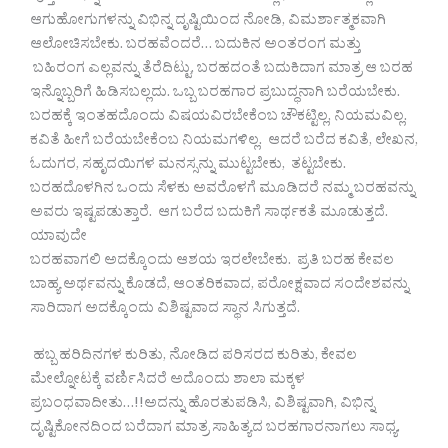
ಆಗುಹೋಗುಗಳನ್ನು ವಿಭಿನ್ನ ದೃಷ್ಟಿಯಿಂದ ನೋಡಿ, ವಿಮರ್ಶಾತ್ಮಕವಾಗಿ
ಆಲೋಚಿಸಬೇಕು. ಬರಹವೆಂದರೆ… ಬದುಕಿನ ಅಂತರಂಗ ಮತ್ತು
ಬಹಿರಂಗ ಎಲ್ಲವನ್ನು ತೆರೆದಿಟ್ಟು, ಬರಹದಂತೆ ಬದುಕಿದಾಗ ಮಾತ್ರ ಆ ಬರಹ
ಇನ್ನೊಬ್ಬರಿಗೆ ಹಿಡಿಸಬಲ್ಲದು. ಒಬ್ಬ ಬರಹಗಾರ ಪ್ರಬುದ್ಧನಾಗಿ ಬರೆಯಬೇಕು.
ಬರಹಕ್ಕೆ ಇಂತಹದೊಂದು ವಿಷಯವಿರಬೇಕೆಂಬ ಚೌಕಟ್ಟಿಲ್ಲ, ನಿಯಮವಿಲ್ಲ.
ಕವಿತೆ ಹೀಗೆ ಬರೆಯಬೇಕೆಂಬ ನಿಯಮಗಳಿಲ್ಲ. ಆದರೆ ಬರೆದ ಕವಿತೆ, ಲೇಖನ,
ಓದುಗರ, ಸಹೃದಯಿಗಳ ಮನಸ್ಸನ್ನು ಮುಟ್ಟಬೇಕು, ತಟ್ಟಬೇಕು.
ಬರಹದೊಳಗಿನ ಒಂದು ಸೆಳಕು ಅವರೊಳಗೆ ಮೂಡಿದರೆ ನಮ್ಮ ಬರಹವನ್ನು
ಅವರು ಇಷ್ಟಪಡುತ್ತಾರೆ. ಆಗ ಬರೆದ ಬದುಕಿಗೆ ಸಾರ್ಥಕತೆ ಮೂಡುತ್ತದೆ.
ಯಾವುದೇ
ಬರಹವಾಗಲಿ ಅದಕ್ಕೊಂದು ಆಶಯ ಇರಲೇಬೇಕು. ಪ್ರತಿ ಬರಹ ಕೇವಲ
ಬಾಹ್ಯ ಅರ್ಥವನ್ನು ಕೊಡದೆ, ಆಂತರಿಕವಾದ, ಪರೋಕ್ಷವಾದ ಸಂದೇಶವನ್ನು
ಸಾರಿದಾಗ ಅದಕ್ಕೊಂದು ವಿಶಿಷ್ಟವಾದ ಸ್ಥಾನ ಸಿಗುತ್ತದೆ.
ಹಬ್ಬ ಹರಿದಿನಗಳ ಕುರಿತು, ನೋಡಿದ ಪರಿಸರದ ಕುರಿತು, ಕೇವಲ
ಮೇಲ್ನೋಟಕ್ಕೆ ವರ್ಣಿಸಿದರೆ ಅದೊಂದು ಶಾಲಾ ಮಕ್ಕಳ
ಪ್ರಬಂಧವಾದೀತು…!!ಅದನ್ನು ಹೊರತುಪಡಿಸಿ, ವಿಶಿಷ್ಟವಾಗಿ, ವಿಭಿನ್ನ
ದೃಷ್ಟಿಕೋನದಿಂದ ಬರೆದಾಗ ಮಾತ್ರ ಸಾಹಿತ್ಯದ ಬರಹಗಾರನಾಗಲು ಸಾಧ್ಯ.