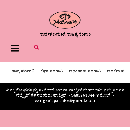
ಸಾರ್ಥಕ ಬದುಕಿಗೆ ಸಾಹಿತ್ಯ ಸಂಗಾತಿ
Menu
ಕಾವ್ಯ ಸಂಗಾತಿ
ಕಥಾ ಸಂಗಾತಿ
ಅನುವಾದ ಸಂಗಾತಿ
ಅಂಕಣ ಸಂಗಾ
ನಿಮ್ಮ ಲೇಖನಗಳನ್ನು ಇ-ಮೇಲ್ ಅಥವಾ ವಾಟ್ಸಪ್ ಮುಖಾಂತರ ನಮ್ಮ ಸಂಗತಿ
ವೆಬ್ಸೈಟ್ ಕಳಿಸಬಹುದು ವಾಟ್ಸಪ್‌ :- 9483261944, ಇಮೇಲ್ :-
sangaatipatrike@gmail.com