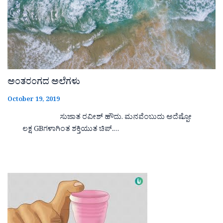
ಅಂತರಂಗದ ಅಲೆಗಳು
October 19, 2019
ಸುಜಾತ ರವೀಶ್ ಹೌದು. ಮನವೆಂಬುದು ಅದೆಷ್ಪೋ
ಲಕ್ಷ GBಗಳಾಗಿಂತ ಶಕ್ತಿಯುತ ಚಿಪ್.…