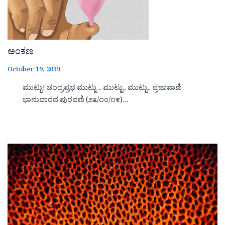
ಅಂಕಣ
October 19, 2019
ಮುಟ್ಟು! ಚಂದ್ರಪ್ರಭ ಮುಟ್ಟು .. ಮುಟ್ಟು.. ಮುಟ್ಟು.. ಪ್ರಜಾವಾಣಿ
ಭಾನುವಾರದ ಪುರವಣಿ (೨೩/೧೦/೧೯)…