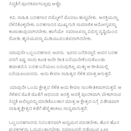
ಸಿದ್ಧತೆಗೆ ಪೂರಕವಾಗಬಲ್ಲವು ಅಷ್ಟೇ.
ಕವಿ, ಸಾಹಿತಿ, ಬರಹಗಾರ ನಮ್ಮೊಳಗೆ ಮೊದಲು ಹುಟ್ಟಬೇಕು. ಆಸಕ್ತಿಯನ್ನು
ಬೆಳೆಸಿಕೊಳ್ಳಬೇಕು. ಬರಹಗಾರನ ಮುಖ್ಯ ಗುರಿ ಸಾಮಾಜಿಕ ಆರೋಗ್ಯವನ್ನು
ಕಾಪಾಡಾವುದಾಗಿರಬೇಕು. ಹಾಗೆಯೇ ಸಮಾಜವನ್ನು ವಿಭಿನ್ನ ದೃಷ್ಟಿಯಿಂದ
ನೋಡಿ, ಹೃದಯವನ್ನು ಮಿಡಿಯುವಂತವನಾಗಿರಬೇಕು.
ಯಾವುದೇ ಒಬ್ಬ ಬರಹಗಾರ, ಅವರು, ಇವರು ಬರೆದಿದ್ದಾರೆ, ಅವರ ಬರಹ
ನನಗೆ ಇಷ್ಟ, ನಾನು ಕೂಡ ಅದೇ ರೀತಿ ಬರೆಯಬೇಕೆಂದುಕೊಂಡು
ಹಪಾಹಪಿಸಿ, ಬರಹ ಬರೆಯಲು ಬರುವುದಿಲ್ಲ. ಮತ್ತು ಆ ರೀತಿಯಲ್ಲಿ
ಬರೆಯಲುಬಾರದು. ಅದು ಕೇವಲ ಸಾಹಿತ್ಯದ ಸೆಳೆತ ಮಾತ್ರ ಆಗುತ್ತದೆ.
ಯಾವುದೇ ಒಂದು ಕ್ಷೇತ್ರದ ಸೆಳೆತ ಅದು ಕೇವಲ ಸಾಂಕೇತಿಕವಾಗಿರುತ್ತದೆ. ಆ
ಸೆಳೆತದ ಜೊತೆ ಜೊತೆಗೆ ಅಭಿರುಚಿ, ಆಸಕ್ತಿ, ಅದಕ್ಕೆ ಪೂರಕವಾಗಿ, ಬೇಕಾಗಿರುವ
ಸಿದ್ಧತೆ ಅವೆಲ್ಲವನ್ನು ಮಾಡಿಕೊಂಡಾಗ ಮಾತ್ರ ಆ ಕ್ಷೇತ್ರದ ಬಗ್ಗೆ ವಿಶೇಷವಾಗಿ
ಸಾಹಿತ್ಯ ಕ್ಷೇತ್ರದ ಕಡೆಗೆ ಹೆಜ್ಜೆ ಹಾಕಲು ಸಾಧ್ಯವಾಗುತ್ತದೆ.
ಒಬ್ಬ ಬರಹಗಾರನು ನಿರಂತರವಾಗಿ ಅಧ್ಯಯನ ಮಾಡಬೇಕು. ಹೊಸ ಹೊಸ
ಪುಸ್ತಕಗಳನ್ನು ಓದುವಂತಾಗಬೇಕು. ಸಮಾಜದಲ್ಲಿ ನಡೆಯುವ ಎಲ್ಲಾ