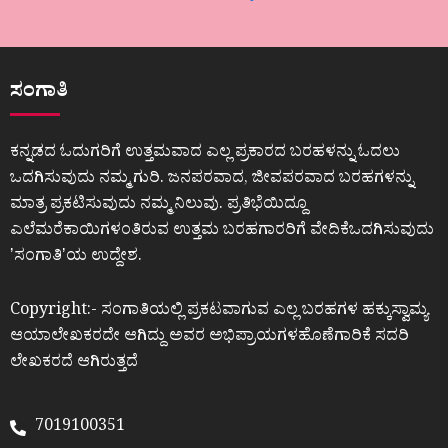
ಸಂಗಾತಿ
ಕನ್ನಡದ ಓದುಗರಿಗೆ ಉತ್ತಮವಾದ ಎಲ್ಲ ಪ್ರಕಾರದ ಬರಹಳನ್ನು ಓದಲು
ಒದಗಿಸುವುದು ನಮ್ಮ ಗುರಿ. ಜನಪರವಾದ, ಜೀವಪರವಾದ ಬರಹಗಳನ್ನು
ಮಾತ್ರ ಪ್ರಕಟಿಸುವುದು ನಮ್ಮ ನಿಲುವು. ಪ್ರತಿಭೆಯಿದ್ದೂ
ಎಲೆಮರೆಕಾಯಿಗಳಂತಿರುವ ಉತ್ತಮ ಬರಹಗಾರರಿಗೆ ವೇದಿಕೆಒದಗಿಸುವುದು
ʼಸಂಗಾತಿʼಯ ಉದ್ದೇಶ.
Copyright:- ಸಂಗಾತಿಯಲ್ಲಿ ಪ್ರಕಟವಾಗುವ ಎಲ್ಲ ಬರಹಗಳ ಹಕ್ಕುಸ್ವಾಮ್ಯ
ಆಯಾಲೇಖಕರದೇ ಆಗಿದ್ದು ಅವರ ಅಭಿಪ್ರಾಯಗಳಹೊಣೆಗಾರಿಕೆ ಸದರಿ
ಲೇಖಕರದೆ ಆಗಿರುತ್ತದೆ
7019100351