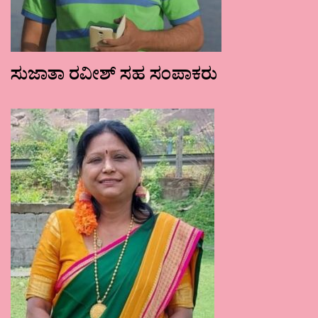
ಸುಜಾತಾ ರವೀಶ್ ಸಹ ಸಂಪಾಕರು