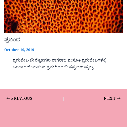
ಪ್ರಬಂದ
October 19, 2019
ಶ್ರಮಜೀವಿ ಜೇನ್ನೊಣಗಳು ನಾಗರಾಜ ಮಸೂತಿ ಶ್ರಮಜೀವಿಗಳಲ್ಲಿ
ಒಂದಾದ ಜೇನುಹುಳು ಶ್ರಮದಿಂದಲೇ ತನ್ನ ಆಯಸ್ಸನ್ನು…
PREVIOUS
NEXT