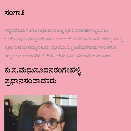
ಸಂಗಾತಿ
ಕನ್ನಡದ ಓದುಗರಿಗೆ ಉತ್ತಮವಾದ ಎಲ್ಲ ಪ್ರಕಾರದ ಬರಹಳನ್ನು ಓದಲು
ಒದಗಿಸುವುದು ನಮ್ಮ ಗುರಿ. ಜನಪರವಾದ, ಜೀವಪರವಾದ ಬರಹಗಳನ್ನು ಮಾತ್ರ
ಪ್ರಕಟಿಸುವುದು ನಮ್ಮ ನಿಲುವು. ಪ್ರತಿಭೆಯಿದ್ದೂ ಎಲೆಮರೆಕಾಯಿಗಳಂತಿರುವ
ಉತ್ತಮ ಬರಹಗಾರರಿಗೆ ವೇದಿಕೆಒದಗಿಸುವುದು ʼಸಂಗಾತಿʼಯ ಉದ್ದೇಶ.
ಕು.ಸ.ಮಧುಸೂದನರಂಗೇಹಳ್ಳಿ
ಪ್ರಧಾನಸಂಪಾದಕರು