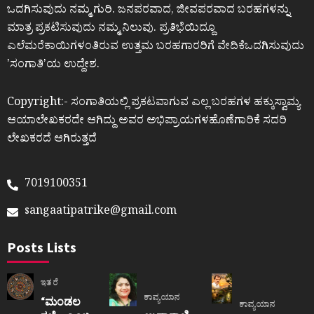
ಒದಗಿಸುವುದು ನಮ್ಮ ಗುರಿ. ಜನಪರವಾದ, ಜೀವಪರವಾದ ಬರಹಗಳನ್ನು
ಮಾತ್ರ ಪ್ರಕಟಿಸುವುದು ನಮ್ಮ ನಿಲುವು. ಪ್ರತಿಭೆಯಿದ್ದೂ
ಎಲೆಮರೆಕಾಯಿಗಳಂತಿರುವ ಉತ್ತಮ ಬರಹಗಾರರಿಗೆ ವೇದಿಕೆಒದಗಿಸುವುದು
ʼಸಂಗಾತಿʼಯ ಉದ್ದೇಶ.
Copyright:- ಸಂಗಾತಿಯಲ್ಲಿ ಪ್ರಕಟವಾಗುವ ಎಲ್ಲ ಬರಹಗಳ ಹಕ್ಕುಸ್ವಾಮ್ಯ
ಆಯಾಲೇಖಕರದೇ ಆಗಿದ್ದು ಅವರ ಅಭಿಪ್ರಾಯಗಳಹೊಣೆಗಾರಿಕೆ ಸದರಿ
ಲೇಖಕರದೆ ಆಗಿರುತ್ತದೆ
7019100351
sangaatipatrike@gmail.com
Posts Lists
ಇತರೆ
ಕಾವ್ಯಯಾನ
“ಮಂಡಲ
ಕಾವ್ಯಯಾನ