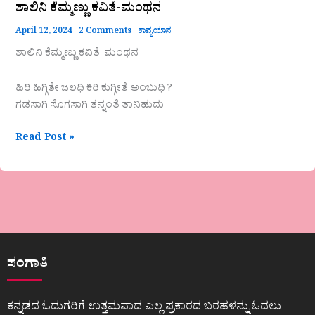
ಶಾಲಿನಿ ಕೆಮ್ಮಣ್ಣು ಕವಿತೆ-ಮಂಥನ
April 12, 2024
2 Comments
ಕಾವ್ಯಯಾನ
ಶಾಲಿನಿ ಕೆಮ್ಮಣ್ಣು ಕವಿತೆ-ಮಂಥನ
ಹಿರಿ ಹಿಗ್ಗಿತೇ ಜಲಧಿ ಕಿರಿ ಕುಗ್ಗೀತೆ ಅಂಬುಧಿ ?
ಗಡಸಾಗಿ ಸೊಗಸಾಗಿ ತನ್ನಂತೆ ತಾನಿಹುದು
Read Post »
ಸಂಗಾತಿ
ಕನ್ನಡದ ಓದುಗರಿಗೆ ಉತ್ತಮವಾದ ಎಲ್ಲ ಪ್ರಕಾರದ ಬರಹಳನ್ನು ಓದಲು