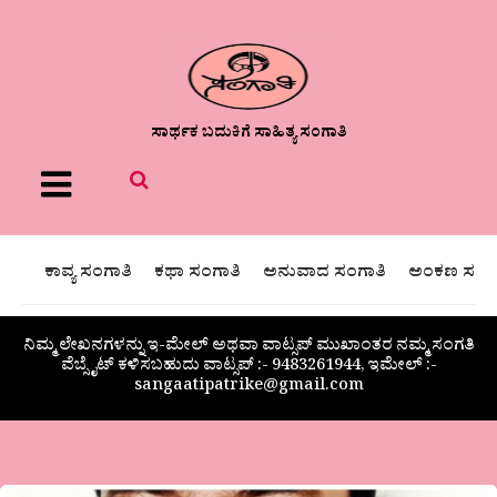
ಸಾರ್ಥಕ ಬದುಕಿಗೆ ಸಾಹಿತ್ಯ ಸಂಗಾತಿ
Menu
ಕಾವ್ಯ ಸಂಗಾತಿ
ಕಥಾ ಸಂಗಾತಿ
ಅನುವಾದ ಸಂಗಾತಿ
ಅಂಕಣ ಸಂಗಾ
ನಿಮ್ಮ ಲೇಖನಗಳನ್ನು ಇ-ಮೇಲ್ ಅಥವಾ ವಾಟ್ಸಪ್ ಮುಖಾಂತರ ನಮ್ಮ ಸಂಗತಿ
ವೆಬ್ಸೈಟ್ ಕಳಿಸಬಹುದು ವಾಟ್ಸಪ್‌ :- 9483261944, ಇಮೇಲ್ :-
sangaatipatrike@gmail.com