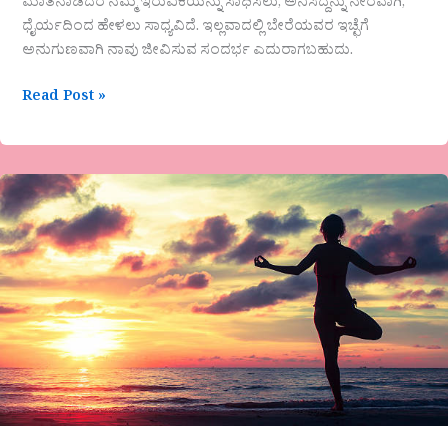
ಮಾತನಾಡಿದರೆ ನಮ್ಮ ಇರುವಿಕೆಯನ್ನು ಸಾಧಿಸಲು, ಅನಿಸಿದ್ದನ್ನು ನೇರವಾಗಿ,
ಧೈರ್ಯದಿಂದ ಹೇಳಲು ಸಾಧ್ಯವಿದೆ. ಇಲ್ಲವಾದಲ್ಲಿ ಬೇರೆಯವರ ಇಚ್ಛೆಗೆ
ಅನುಗುಣವಾಗಿ ನಾವು ಜೀವಿಸುವ ಸಂದರ್ಭ ಎದುರಾಗಬಹುದು.
Read Post »
‘ಸಂಯಮದ
ಪಾಠ’ವಿಶೇಷ
ಲೇಖನ-
ವೀಣಾ
ಹೇಮಂತ್
ಗೌಡ
ಪಾಟೀಲ್