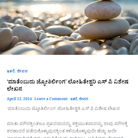
ವಿಶೇಷ
ಲೇಖನ
,
ಇತರೆ
ಜೀವನ
‘ಮಾತೆಂಬುದು ಜ್ಯೋತಿರ್ಲಿಂಗ’ ಲೋಹಿತೇಶ್ವರಿ ಎಸ್ ಪಿ ವಿಶೇಷ
ಲೇಖನ
April 12, 2024
Leave a Comment
ಇತರೆ
,
ಜೀವನ
‘ಮಾತೆಂಬುದು ಜ್ಯೋತಿರ್ಲಿಂಗ’ ಲೋಹಿತೇಶ್ವರಿ ಎಸ್ ಪಿ ವಿಶೇಷ ಲೇಖನ
ಮಾತು ಮೌನಕ್ಕಿಂತಲೂ ಪ್ರಖರವಾದದ್ದು. ಶಕ್ತಿಯುತವಾದದ್ದು. ನಾವು ಮೌನಕ್ಕೆ
ಶರಣಾದರೆ ಪಡೆದುಕೊಳ್ಳುವುದಕ್ಕಿಂತ ಕಳೆದುಕೊಳ್ಳುವುದೇ ಹೆಚ್ಚು. ಅದೇ