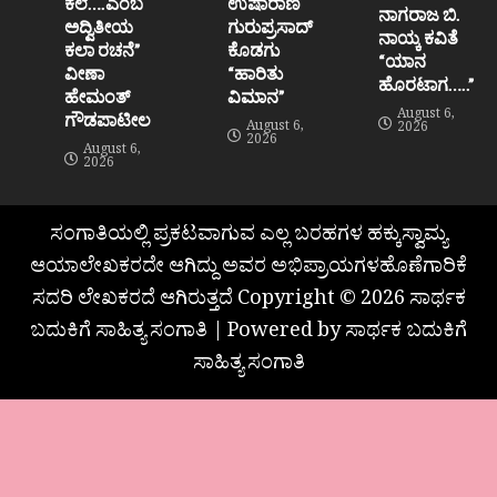
ಕಲೆ….ಎಂಬ
ಉಷಾರಾಣಿ
ನಾಗರಾಜ ಬಿ.
ಅದ್ವಿತೀಯ
ಗುರುಪ್ರಸಾದ್
ನಾಯ್ಕ ಕವಿತೆ
ಕಲಾ ರಚನೆ”‌
ಕೊಡಗು
“ಯಾನ
ವೀಣಾ
“ಹಾರಿತು
ಹೊರಟಾಗ…..”
ಹೇಮಂತ್‌
ವಿಮಾನ”
August 6,
ಗೌಡಪಾಟೀಲ
August 6,
2026
2026
August 6,
2026
ಸಂಗಾತಿಯಲ್ಲಿ ಪ್ರಕಟವಾಗುವ ಎಲ್ಲ ಬರಹಗಳ ಹಕ್ಕುಸ್ವಾಮ್ಯ
ಆಯಾಲೇಖಕರದೇ ಆಗಿದ್ದು ಅವರ ಅಭಿಪ್ರಾಯಗಳಹೊಣೆಗಾರಿಕೆ
ಸದರಿ ಲೇಖಕರದೆ ಆಗಿರುತ್ತದೆ Copyright © 2026 ಸಾರ್ಥಕ
ಬದುಕಿಗೆ ಸಾಹಿತ್ಯ ಸಂಗಾತಿ | Powered by ಸಾರ್ಥಕ ಬದುಕಿಗೆ
ಸಾಹಿತ್ಯ ಸಂಗಾತಿ