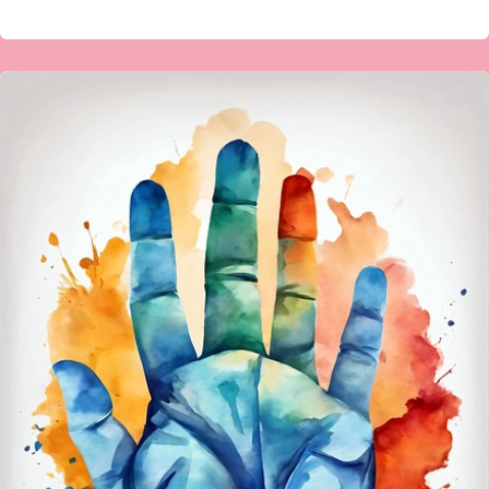
ಶಿವಮ್ಮ
ಎಸ್
ಜಿ
ಕೊಪ್ಪಳ
ಅವರ
ಕವಿತೆ-
ಸ್ವಭಾವ