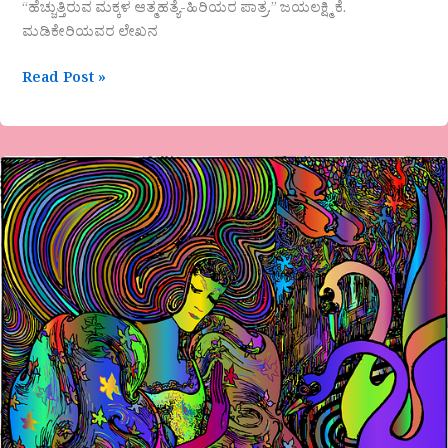
“ಹೆಚ್ಚುತ್ತಿರುವ ಮಕ್ಕಳ ಆತ್ಮಹತ್ಯೆ-ಹಿರಿಯರ ಪಾತ್ರ.” ಜಯಲಕ್ಷ್ಮಿ ಕೆ.
ಮಡಿಕೇರಿಯವರ ಲೇಖನ
Read Post »
ಎ.ಎನ್.ರಮೇಶ್.ಗುಬ್ಬಿ
ಅವರ
ಕವಿತೆ-
ಬೀಗುವ
ಭಿಕಾರಿಗಳು..!