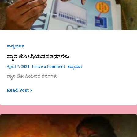
ಕಾವ್ಯಯಾನ
ವ್ಯಾಸ ಜೋಷಿಯವರ ತನಗಗಳು
April 7, 2024
Leave a Comment
ಕಾವ್ಯಯಾನ
ವ್ಯಾಸ ಜೋಷಿಯವರ ತನಗಗಳು
Read Post »
“ಆರದಿರಲಿ
ಬೆಳಕು”ವಿಶೇಷ
ಲೇಖನ-