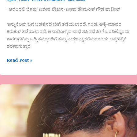
April 7, 2024
Leave a Comment
ಇತರೆ
,
ಜೀವನ
“ಆರದಿರಲಿ ಬೆಳಕು”ವಿಶೇಷ ಲೇಖನ-ವೀಣಾ ಹೇಮಂತ್ ಗೌಡ ಪಾಟೀಲ್
ಇನ್ನು ಕೆಲವು ಜನ ಬಡತನದ ಬೇಗೆ ತಡೆಯಲಾರದೆ, ಗಂಡ, ಅತ್ತೆ-ಮಾವರ
ಕಿರುಕುಳ ತಡೆಯಲಾರದೆ, ಅನಾರೋಗ್ಯದ ಬಾಧೆ ಸಹಿಸದೆ ಹೀಗೆ ಒಂದಿಲ್ಲೊಂದು
ಕಾರಣಗಳನ್ನು ಒಡ್ಡಿ ತಮ್ಮೊಂದಿಗೆ ತಮ್ಮ ಮಕ್ಕಳನ್ನು ಕರೆದುಕೊಂಡು ಆತ್ಮಹತ್ಯೆಗೆ
ಶರಣಾಗುತ್ತಾರೆ.
Read Post »
ಡಾ
ಸುರೇಶ
ನೆಗಳಗುಳಿ
ಕವಿತೆ-
ಬೇಗೆ