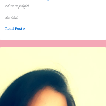
ಲಲಿತಾ ಕ್ಯಾಸನ್ನವರ.
ಹೊಸತನ
Read Post »
ಸುವರ್ಣ
ಕುಂಬಾರ
ಕವಿತೆ-
ಕಾಲ
ತಿಜೋರಿ