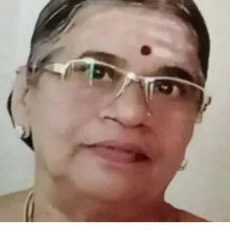
ಎಸ್
ದೇಸಾಯಿ-
ಗಜಲ್
೧೦೪(ಮಾತ್ರೆ
೨೧)