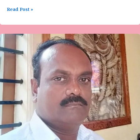
Read Post »
ಯುಗಾದಿ
ವಿಶೇಷ