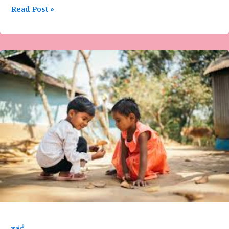
Read Post »
“ಬದುಕಿನ
ಹಾದಿ
ಸುಲಭವಲ್ಲ”ಹನಿಬಿಂದು