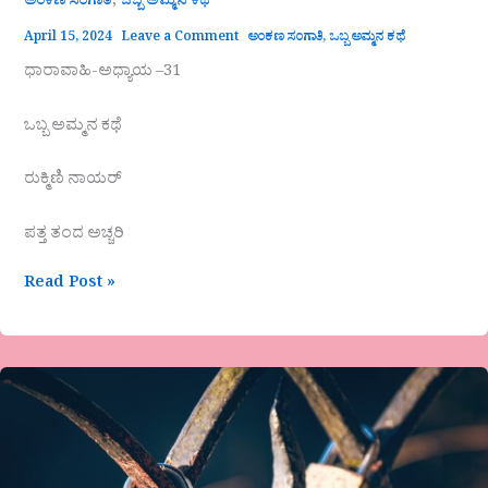
,
ಅಂಕಣ ಸಂಗಾತಿ
ಒಬ್ಬ ಅಮ್ಮನ ಕಥೆ
April 15, 2024
Leave a Comment
ಅಂಕಣ ಸಂಗಾತಿ
,
ಒಬ್ಬ ಅಮ್ಮನ ಕಥೆ
ಧಾರಾವಾಹಿ-ಅಧ್ಯಾಯ –31
ಒಬ್ಬ ಅಮ್ಮನ ಕಥೆ
ರುಕ್ಮಿಣಿ ನಾಯರ್
ಪತ್ತ ತಂದ ಅಚ್ಚರಿ
Read Post »
ಮರುಳಸಿದ್ದಪ್ಪ
ದೊಡ್ಡಮನಿ
ಅವರ
ಕವಿತೆ-
ಮತ್ತೇಕೆ