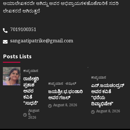
ಆಯಾಲೇಖಕರದೇ ಆಗಿದ್ದು ಅವರ ಅಭಿಪ್ರಾಯಗಳಹೊಣೆಗಾರಿಕೆ ಸದರಿ
ಲೇಖಕರದೆ ಆಗಿರುತ್ತದೆ
7019100351
sangaatipatrike@gmail.com
Posts Lists
ಕಾವ್ಯಯಾನ
ಕಾವ್ಯಯಾನ
ರಾಜೇಶ್ವರಿ
ಕಾವ್ಯಯಾನ
ಗಝಲ್
ಪ್ರಕಾಶ
ಎನ್.ಜಯಚಂದ್ರನ್
ಅವರ
ಜಯಶ್ರೀ.ಭ.ಭಂಡಾರಿ
ಅವರ ಕವಿತೆ
ಕವಿತೆ
ಅವರ ಗಜಲ್
“ಧರೆಯ
“ಸಾಧನೆ”
ದಿವ್ಯಾಭಿಷೇಕ”
August 8, 2026
August
August 8, 2026
8,
2026