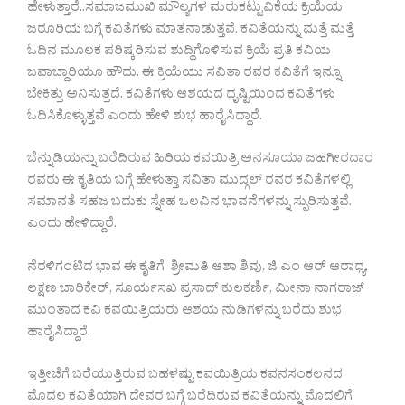
ಹೇಳುತ್ತಾರೆ..ಸಮಾಜಮುಖಿ ಮೌಲ್ಯಗಳ ಮರುಕಟ್ಟುವಿಕೆಯ ಕ್ರಿಯೆಯ
ಜರೂರಿಯ ಬಗ್ಗೆ ಕವಿತೆಗಳು ಮಾತನಾಡುತ್ತವೆ. ಕವಿತೆಯನ್ನು ಮತ್ತೆ ಮತ್ತೆ
ಓದಿನ ಮೂಲಕ ಪರಿಷ್ಕರಿಸುವ ಶುದ್ದಿಗೊಳಿಸುವ ಕ್ರಿಯೆ ಪ್ರತಿ ಕವಿಯ
ಜವಾಬ್ದಾರಿಯೂ ಹೌದು. ಈ ಕ್ರಿಯೆಯು ಸವಿತಾ ರವರ ಕವಿತೆಗೆ ಇನ್ನೂ
ಬೇಕಿತ್ತು ಅನಿಸುತ್ತದೆ. ಕವಿತೆಗಳು ಆಶಯದ ದೃಷ್ಟಿಯಿಂದ ಕವಿತೆಗಳು
ಓದಿಸಿಕೊಳ್ಳುತ್ತವೆ ಎಂದು ಹೇಳಿ ಶುಭ ಹಾರೈಸಿದ್ದಾರೆ.
ಬೆನ್ನುಡಿಯನ್ನು ಬರೆದಿರುವ ಹಿರಿಯ ಕವಯಿತ್ರಿ ಅನಸೂಯಾ ಜಹಗೀರದಾರ
ರವರು ಈ ಕೃತಿಯ ಬಗ್ಗೆ ಹೇಳುತ್ತಾ ಸವಿತಾ ಮುದ್ಗಲ್ ರವರ ಕವಿತೆಗಳಲ್ಲಿ
ಸಮಾನತೆ ಸಹಜ ಬದುಕು ಸ್ನೇಹ ಒಲವಿನ ಭಾವನೆಗಳನ್ನು ಸ್ಫುರಿಸುತ್ತವೆ.
ಎಂದು ಹೇಳಿದ್ದಾರೆ.
ನೆರಳಿಗಂಟಿದ ಭಾವ ಈ ಕೃತಿಗೆ ಶ್ರೀಮತಿ ಆಶಾ ಶಿವು, ಜಿ ಎಂ ಆರ್ ಆರಾಧ್ಯ,
ಲಕ್ಷಣ ಬಾರಿಕೇರ್, ಸೂರ್ಯಸಖ ಪ್ರಸಾದ್ ಕುಲಕರ್ಣಿ, ಮೀನಾ ನಾಗರಾಜ್
ಮುಂತಾದ ಕವಿ ಕವಯಿತ್ರಿಯರು ಆಶಯ ನುಡಿಗಳನ್ನು ಬರೆದು ಶುಭ
ಹಾರೈಸಿದ್ದಾರೆ.
ಇತ್ತೀಚೆಗೆ ಬರೆಯುತ್ತಿರುವ ಬಹಳಷ್ಟು ಕವಯಿತ್ರಿಯ ಕವನಸಂಕಲನದ
ಮೊದಲ ಕವಿತೆಯಾಗಿ ದೇವರ ಬಗ್ಗೆ ಬರೆದಿರುವ ಕವಿತೆಯನ್ನು ಮೊದಲಿಗೆ