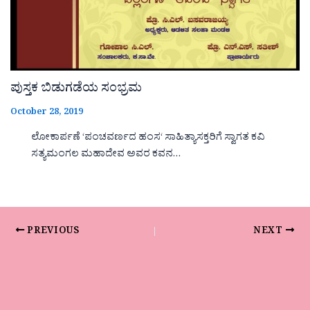
ಪುಸ್ತಕ ಬಿಡುಗಡೆಯ ಸಂಭ್ರಮ
October 28, 2019
ಲೋಕಾರ್ಪಣೆ ‘ಪಂಚವರ್ಣದ ಹಂಸ‘ ಸಾಹಿತ್ಯಾಸಕ್ತರಿಗೆ ಸ್ವಾಗತ ಕವಿ
ಸತ್ಯಮಂಗಲ ಮಹಾದೇವ ಅವರ ಕವನ…
PREVIOUS
NEXT