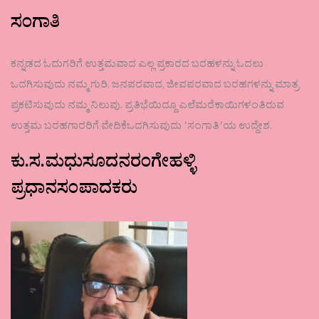
ಸಂಗಾತಿ
ಕನ್ನಡದ ಓದುಗರಿಗೆ ಉತ್ತಮವಾದ ಎಲ್ಲ ಪ್ರಕಾರದ ಬರಹಳನ್ನು ಓದಲು
ಒದಗಿಸುವುದು ನಮ್ಮ ಗುರಿ. ಜನಪರವಾದ, ಜೀವಪರವಾದ ಬರಹಗಳನ್ನು ಮಾತ್ರ
ಪ್ರಕಟಿಸುವುದು ನಮ್ಮ ನಿಲುವು. ಪ್ರತಿಭೆಯಿದ್ದೂ ಎಲೆಮರೆಕಾಯಿಗಳಂತಿರುವ
ಉತ್ತಮ ಬರಹಗಾರರಿಗೆ ವೇದಿಕೆಒದಗಿಸುವುದು ʼಸಂಗಾತಿʼಯ ಉದ್ದೇಶ.
ಕು.ಸ.ಮಧುಸೂದನರಂಗೇಹಳ್ಳಿ
ಪ್ರಧಾನಸಂಪಾದಕರು