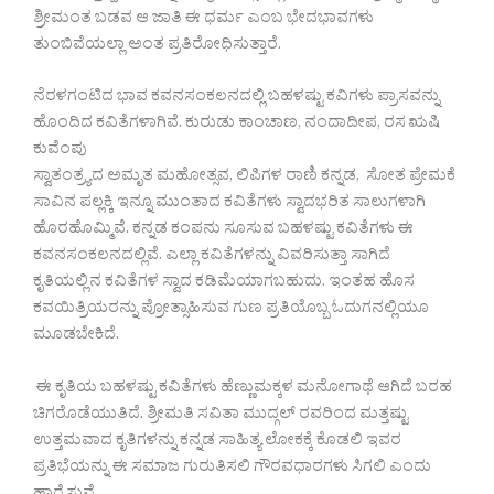
ಶ್ರೀಮಂತ ಬಡವ ಆ ಜಾತಿ ಈ ಧರ್ಮ ಎಂಬ ಭೇದಭಾವಗಳು
ತುಂಬಿವೆಯಲ್ಲಾ ಅಂತ ಪ್ರತಿರೋಧಿಸುತ್ತಾರೆ.
ನೆರಳಗಂಟಿದ ಭಾವ ಕವನಸಂಕಲನದಲ್ಲಿ ಬಹಳಷ್ಟು ಕವಿಗಳು ಪ್ರಾಸವನ್ನು
ಹೊಂದಿದ ಕವಿತೆಗಳಾಗಿವೆ. ಕುರುಡು ಕಾಂಚಾಣ, ನಂದಾದೀಪ, ರಸ ಋಷಿ
ಕುವೆಂಪು
ಸ್ವಾತಂತ್ರ್ಯದ ಅಮೃತ ಮಹೋತ್ಸವ, ಲಿಪಿಗಳ ರಾಣಿ ಕನ್ನಡ, ಸೋತ ಪ್ರೇಮಕೆ
ಸಾವಿನ ಪಲ್ಲಕ್ಕಿ ಇನ್ನೂ ಮುಂತಾದ ಕವಿತೆಗಳು ಸ್ವಾದಭರಿತ ಸಾಲುಗಳಾಗಿ
ಹೊರಹೊಮ್ಮಿವೆ. ಕನ್ನಡ ಕಂಪನು ಸೂಸುವ ಬಹಳಷ್ಟು ಕವಿತೆಗಳು ಈ
ಕವನಸಂಕಲನದಲ್ಲಿವೆ. ಎಲ್ಲಾ ಕವಿತೆಗಳನ್ನು ವಿವರಿಸುತ್ತಾ ಸಾಗಿದೆ
ಕೃತಿಯಲ್ಲಿನ ಕವಿತೆಗಳ ಸ್ವಾದ ಕಡಿಮೆಯಾಗಬಹುದು. ಇಂತಹ ಹೊಸ
ಕವಯಿತ್ರಿಯರನ್ನು ಪ್ರೋತ್ಸಾಹಿಸುವ ಗುಣ ಪ್ರತಿಯೊಬ್ಬ ಓದುಗನಲ್ಲಿಯೂ
ಮೂಡಬೇಕಿದೆ.
ಈ ಕೃತಿಯ ಬಹಳಷ್ಟು ಕವಿತೆಗಳು ಹೆಣ್ಣುಮಕ್ಕಳ ಮನೋಗಾಥೆ ಆಗಿದೆ ಬರಹ
ಚಿಗರೊಡೆಯುತಿದೆ. ಶ್ರೀಮತಿ ಸವಿತಾ ಮುದ್ಗಲ್ ರವರಿಂದ ಮತ್ತಷ್ಟು
ಉತ್ತಮವಾದ ಕೃತಿಗಳನ್ನು ಕನ್ನಡ ಸಾಹಿತ್ಯ ಲೋಕಕ್ಕೆ ಕೊಡಲಿ ಇವರ
ಪ್ರತಿಭೆಯನ್ನು ಈ ಸಮಾಜ ಗುರುತಿಸಲಿ ಗೌರವಧಾರಗಳು ಸಿಗಲಿ ಎಂದು