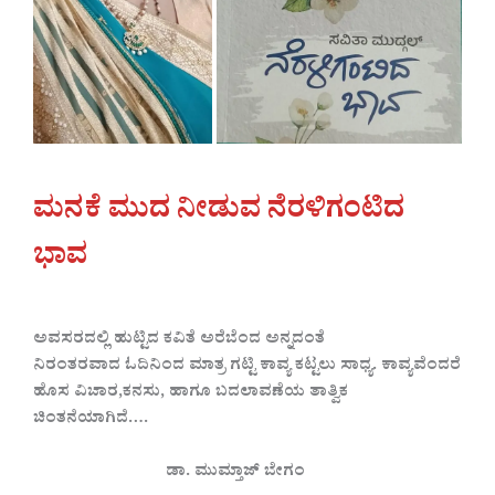
ಮನಕೆ ಮುದ ನೀಡುವ ನೆರಳಿಗಂಟಿದ
ಭಾವ
ಅವಸರದಲ್ಲಿ ಹುಟ್ಟಿದ ಕವಿತೆ ಅರೆಬೆಂದ ಅನ್ನದಂತೆ
ನಿರಂತರವಾದ ಓದಿನಿಂದ ಮಾತ್ರ ಗಟ್ಟಿ ಕಾವ್ಯ ಕಟ್ಟಲು ಸಾಧ್ಯ. ಕಾವ್ಯವೆಂದರೆ
ಹೊಸ ವಿಚಾರ,ಕನಸು, ಹಾಗೂ ಬದಲಾವಣೆಯ ತಾತ್ವಿಕ
ಚಿಂತನೆಯಾಗಿದೆ….
ಡಾ. ಮುಮ್ತಾಜ್ ಬೇಗಂ