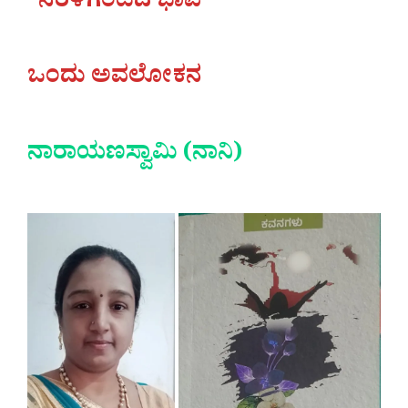
“ನೆರಳಿಗಂಟಿದ ಭಾವ”
ಒಂದು ಅವಲೋಕನ
ನಾರಾಯಣಸ್ವಾಮಿ (ನಾನಿ)