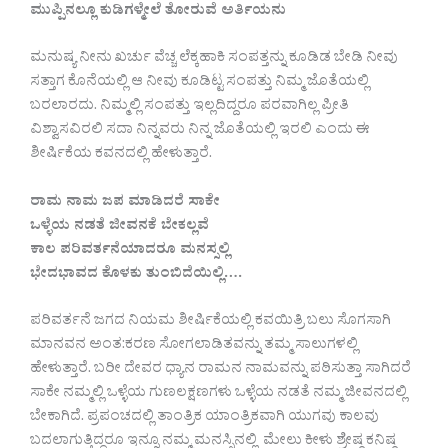
ಮುಪ್ಪಿನಲ್ಲೂ ಕುಡಿಗಳ್ಮೇಲೆ ತೋರುವೆ ಅರ್ತಿಯನು
ಮನುಷ್ಯ ನೀನು ಖರ್ಚು ವೆಚ್ಚ ಲೆಕ್ಕಹಾಕಿ ಸಂಪತ್ತನ್ನು ಕೂಡಿಡ ಬೇಡಿ ನೀವು
ಸತ್ತಾಗ ಕೊನೆಯಲ್ಲಿ ಆ ನೀವು ಕೂಡಿಟ್ಟ ಸಂಪತ್ತು ನಿಮ್ಮ ಜೊತೆಯಲ್ಲಿ
ಬರಲಾರದು. ನಿಮ್ಮಲ್ಲಿ ಸಂಪತ್ತು ಇಲ್ಲದಿದ್ದರೂ ಪರವಾಗಿಲ್ಲ ಪ್ರೀತಿ
ವಿಶ್ವಾಸವಿರಲಿ ಸದಾ ನಿನ್ನವರು ನಿನ್ನ ಜೊತೆಯಲ್ಲಿ ಇರಲಿ ಎಂದು ಈ
ಶೀರ್ಷಿಕೆಯ ಕವನದಲ್ಲಿ ಹೇಳುತ್ತಾರೆ.
ರಾಮ ನಾಮ ಜಪ ಮಾಡಿದರೆ ಸಾಕೇ
ಒಳ್ಳೆಯ ನಡತೆ ಜೀವನಕೆ ಬೇಕಲ್ಲವೆ
ಕಾಲ ಪರಿವರ್ತನೆಯಾದರೂ ಮನಸ್ಸಲ್ಲಿ
ಭೇದಭಾವದ ಕೊಳಕು ತುಂಬಿದೆಯಿಲ್ಲಿ….
ಪರಿವರ್ತನೆ ಜಗದ ನಿಯಮ ಶೀರ್ಷಿಕೆಯಲ್ಲಿ ಕವಯಿತ್ರಿ ಬಲು ಸೊಗಸಾಗಿ
ಮಾನವನ ಅಂತ:ಕರಣ ಸೋಗಲಾಡಿತವನ್ನು ತಮ್ಮ ಸಾಲುಗಳಲ್ಲಿ
ಹೇಳುತ್ತಾರೆ. ಬರೀ ದೇವರ ಧ್ಯಾನ ರಾಮನ ನಾಮವನ್ನು ಪಠಿಸುತ್ತಾ ಸಾಗಿದರೆ
ಸಾಕೇ ನಮ್ಮಲ್ಲಿ ಒಳ್ಳೆಯ ಗುಣಲಕ್ಷಣಗಳು ಒಳ್ಳೆಯ ನಡತೆ ನಮ್ಮ ಜೀವನದಲ್ಲಿ
ಬೇಕಾಗಿದೆ. ಪ್ರಪಂಚದಲ್ಲಿ ತಾಂತ್ರಿಕ ಯಾಂತ್ರಿಕವಾಗಿ ಯುಗವು ಕಾಲವು
ಬದಲಾಗುತ್ತಿದ್ದರೂ ಇನ್ನೂ ನಮ್ಮ ಮನಸ್ಸಿನಲ್ಲಿ ಮೇಲು ಕೀಳು ಶ್ರೇಷ್ಠ ಕನಿಷ್ಠ