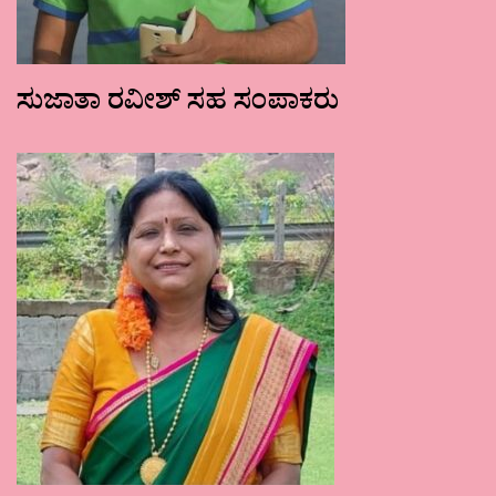
ಸುಜಾತಾ ರವೀಶ್ ಸಹ ಸಂಪಾಕರು