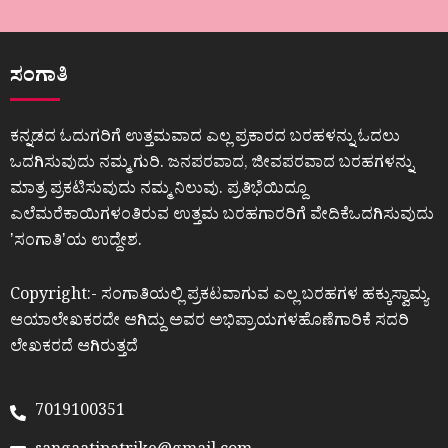
ಸಂಗಾತಿ
ಕನ್ನಡದ ಓದುಗರಿಗೆ ಉತ್ತಮವಾದ ಎಲ್ಲ ಪ್ರಕಾರದ ಬರಹಳನ್ನು ಓದಲು
ಒದಗಿಸುವುದು ನಮ್ಮ ಗುರಿ. ಜನಪರವಾದ, ಜೀವಪರವಾದ ಬರಹಗಳನ್ನು
ಮಾತ್ರ ಪ್ರಕಟಿಸುವುದು ನಮ್ಮ ನಿಲುವು. ಪ್ರತಿಭೆಯಿದ್ದೂ
ಎಲೆಮರೆಕಾಯಿಗಳಂತಿರುವ ಉತ್ತಮ ಬರಹಗಾರರಿಗೆ ವೇದಿಕೆಒದಗಿಸುವುದು
ʼಸಂಗಾತಿʼಯ ಉದ್ದೇಶ.
Copyright:- ಸಂಗಾತಿಯಲ್ಲಿ ಪ್ರಕಟವಾಗುವ ಎಲ್ಲ ಬರಹಗಳ ಹಕ್ಕುಸ್ವಾಮ್ಯ
ಆಯಾಲೇಖಕರದೇ ಆಗಿದ್ದು ಅವರ ಅಭಿಪ್ರಾಯಗಳಹೊಣೆಗಾರಿಕೆ ಸದರಿ
ಲೇಖಕರದೆ ಆಗಿರುತ್ತದೆ
7019100351