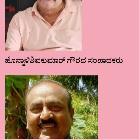
ಹೊನ್ನಾಳಿಶಿವಕುಮಾರ್ ಗೌರವ ಸಂಪಾದಕರು