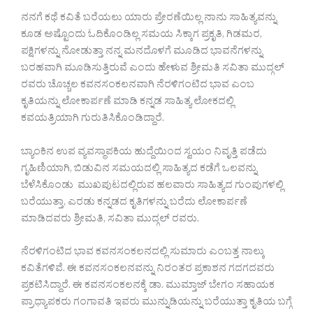
ನನಗೆ ಕಥೆ ಕವಿತೆ ಬರೆಯಲು ಯಾರು ಪ್ರೇರಣೆಯಿಲ್ಲ ನಾನು ಸಾಹಿತ್ಯವನ್ನು
ಕೂಡ ಅಷ್ಟೊಂದು ಓದಿಕೊಂಡಿಲ್ಲ ಸಮಯ ಸಿಕ್ಕಾಗ ಪ್ರಕೃತಿ, ಗಿಡಮರ,
ಪಕ್ಷಿಗಳನ್ನು ನೋಡುತ್ತಾ ನನ್ನ ಮನದೊಳಗೆ ಮೂಡಿದ ಭಾವನೆಗಳನ್ನು
ಬರಹವಾಗಿ ಮೂಡಿಸುತ್ತಿರುವೆ ಎಂದು ಹೇಳುವ ಶ್ರೀಮತಿ ಸವಿತಾ ಮುದ್ಗಲ್
ರವರು ಚೊಚ್ಚಲ ಕವನಸಂಕಲನವಾಗಿ ನೆರಳಿಗಂಟಿದ ಭಾವ ಎಂಬ
ಕೃತಿಯನ್ನು ಲೋಕಾರ್ಪಣೆ ಮಾಡಿ ಕನ್ನಡ ಸಾಹಿತ್ಯ ಲೋಕದಲ್ಲಿ
ಕವಯತ್ರಿಯಾಗಿ ಗುರುತಿಸಿಕೊಂಡಿದ್ದಾರೆ.
ಬ್ಯಾಂಕಿನ ಉಪ ವ್ಯವಸ್ಥಾಪಕಿಯ ಹುದ್ದೆಯಿಂದ ಸ್ವಯಂ ನಿವೃತ್ತಿ ಪಡೆದು
ಗೃಹಿಣಿಯಾಗಿ, ಬಿಡುವಿನ ಸಮಯದಲ್ಲಿ ಸಾಹಿತ್ಯದ ಕಡೆಗೆ ಒಲವನ್ನು
ಬೆಳೆಸಿಕೊಂಡು ಮುಖಪುಟದಲ್ಲಿರುವ ಹಲವಾರು ಸಾಹಿತ್ಯದ ಗುಂಪುಗಳಲ್ಲಿ
ಬರೆಯುತ್ತಾ, ಎರಡು ಕನ್ನಡದ ಕೃತಿಗಳನ್ನು ಬರೆದು ಲೋಕಾರ್ಪಣೆ
ಮಾಡಿದವರು ಶ್ರೀಮತಿ, ಸವಿತಾ ಮುದ್ಗಲ್ ರವರು.
ನೆರಳಿಗಂಟಿದ ಭಾವ ಕವನಸಂಕಲನದಲ್ಲಿ ಸುಮಾರು ಎಂಬತ್ತ ನಾಲ್ಕು
ಕವಿತೆಗಳಿವೆ. ಈ ಕವನಸಂಕಲನವನ್ನು ನಿರಂತರ ಪ್ರಕಾಶನ ಗದಗದವರು
ಪ್ರಕಟಿಸಿದ್ದಾರೆ. ಈ ಕವನಸಂಕಲನಕ್ಕೆ ಡಾ. ಮುಮ್ತಾಜ್ ಬೇಗಂ ಸಹಾಯಕ
ಪ್ರಾಧ್ಯಾಪಕರು ಗಂಗಾವತಿ ಇವರು ಮುನ್ನುಡಿಯನ್ನು ಬರೆಯುತ್ತಾ ಕೃತಿಯ ಬಗ್ಗೆ