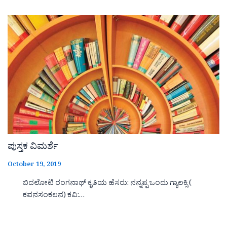
ಪುಸ್ತಕ ವಿಮರ್ಶೆ
October 19, 2019
ಬಿದಲೋಟಿ ರಂಗನಾಥ್ ಕೃತಿಯ ಹೆಸರು: ನನ್ನಪ್ಪ ಒಂದು ಗ್ಯಾಲಕ್ಸಿ (
ಕವನಸಂಕಲನ) ಕವಿ:…