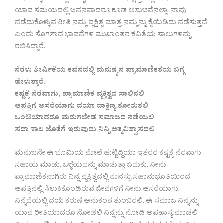
ಯಾವ ಸಮಯದಲ್ಲಿ ಜನನವಾದರೂ ಕೂಡ ಅಶುಭವೆನಲ್ಲಾ, ನಾವು
ನಡೆದುಕೊಳ್ಳುವ ರೀತಿ ನಮ್ಮ ವ್ಯಕ್ತಿತ್ವ ಮಾತ್ರ ನಮ್ಮನ್ನು ಕೈಯಿಡಿದು ನಡೆಸುತ್ತದೆ
ಎಂದು ಸೊಗಸಾದ ಭಾವನೆಗಳ ಮುಖಾಂತರ ಕವಿತೆಯ ಸಾಲುಗಳನ್ನು
ರಚಿಸಿದ್ದಾರೆ.
ನೆರಳು ಶೀರ್ಷಿಕೆಯ ಕವನದಲ್ಲಿ ಮನುಷ್ಯನ ಪ್ರಾಮಾಣಿಕತೆಯ ಬಗ್ಗೆ
ಹೇಳುತ್ತಾರೆ.
ಕಷ್ಟಕ್ಕೆ ನೆರವಾಗು, ಪ್ರಾಮಾಣಿಕ ವ್ಯಕ್ತಿತ್ವದ ಸಾಲಿನಲಿ
ಆಪತ್ತಿಗೆ ಆಸರೆಯಾಗು ದಯಾ ದಾಕ್ಷಿಣ್ಯ ತೋರುತಲಿ
ಒಂಟಿಯಾದರೂ ಮರುಗಬೇಡ ಸಮಾಜದ ನಡೆಯಲಿ
ಸದಾ ಕಾಲ ಜೊತೆಗೆ ಇರುವುದು ನಿನ್ನಿ ಆತ್ಮವಿಶ್ವಾಸದಲಿ
ಮನುಜನೇ ಈ ಭೂಮಿಯ ಮೇಲೆ ಹುಟ್ಟಿದ್ದಿಯಾ ಇತರರ ಕಷ್ಟಕ್ಕೆ ನೆರವಾಗು
ಸಹಾಯ ಮಾಡು, ಒಳ್ಳೆಯದನ್ನು ಮಾಡುತ್ತಾ ಬದುಕು, ನೀನು
ಪ್ರಾಮಾಣಿಕನಾಗಿರು ನಿನ್ನ ವ್ಯಕ್ತಿತ್ವದಲ್ಲಿ ಮನಸ್ಸು ಸಹಾನುಭೂತಿಯಿಂದ
ಆಪತ್ತಿನಲ್ಲಿ ಸಿಲುಕಿಕೊಂಡಿರುವ ಜೀವಗಳಿಗೆ ನೀನು ಆಸರೆಯಾಗು.
ನಿನ್ನೆದೆಯಲ್ಲಿ ದಯೆ ಕರುಣೆ ಅನುಕಂಪ ತುಂಬಿರಲಿ. ಈ ಸಮಾಜ ನಿನ್ನನ್ನು
ಯಾವ ರೀತಿಯಾದರೂ ನೋಡಲಿ ನಿನ್ನನ್ನು ನೋಡಿ ಅಪಹಾಸ್ಯ ಮಾಡಲಿ