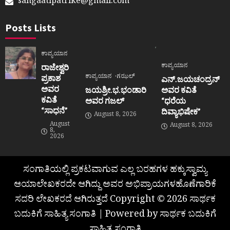
sangaatipatrike@gmail.com
Posts Lists
ಕಾವ್ಯಯಾನ
ಕಾವ್ಯಯಾನ
ರಾಜೇಶ್ವರಿ
ಕಾವ್ಯಯಾನ
ಗಝಲ್
ಪ್ರಕಾಶ
ಎನ್.ಜಯಚಂದ್ರನ್
ಅವರ
ಜಯಶ್ರೀ.ಭ.ಭಂಡಾರಿ
ಅವರ ಕವಿತೆ
ಕವಿತೆ
ಅವರ ಗಜಲ್
“ಧರೆಯ
“ಸಾಧನೆ”
ದಿವ್ಯಾಭಿಷೇಕ”
August 8, 2026
August
August 8, 2026
8,
2026
ಸಂಗಾತಿಯಲ್ಲಿ ಪ್ರಕಟವಾಗುವ ಎಲ್ಲ ಬರಹಗಳ ಹಕ್ಕುಸ್ವಾಮ್ಯ
ಆಯಾಲೇಖಕರದೇ ಆಗಿದ್ದು ಅವರ ಅಭಿಪ್ರಾಯಗಳಹೊಣೆಗಾರಿಕೆ
ಸದರಿ ಲೇಖಕರದೆ ಆಗಿರುತ್ತದೆ Copyright © 2026 ಸಾರ್ಥಕ
ಬದುಕಿಗೆ ಸಾಹಿತ್ಯ ಸಂಗಾತಿ | Powered by ಸಾರ್ಥಕ ಬದುಕಿಗೆ