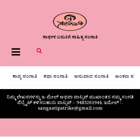
ಸಾರ್ಥಕ ಬದುಕಿಗೆ ಸಾಹಿತ್ಯ ಸಂಗಾತಿ
Menu
ಕಾವ್ಯ ಸಂಗಾತಿ
ಕಥಾ ಸಂಗಾತಿ
ಅನುವಾದ ಸಂಗಾತಿ
ಅಂಕಣ ಸಂಗಾ
ನಿಮ್ಮ ಲೇಖನಗಳನ್ನು ಇ-ಮೇಲ್ ಅಥವಾ ವಾಟ್ಸಪ್ ಮುಖಾಂತರ ನಮ್ಮ ಸಂಗತಿ
ವೆಬ್ಸೈಟ್ ಕಳಿಸಬಹುದು ವಾಟ್ಸಪ್‌ :- 9483261944, ಇಮೇಲ್ :-
sangaatipatrike@gmail.com