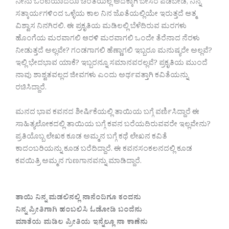
ನೀನು ಒಂಟಿಯಾದರೂ ಚಿಂತೆಯಿಲ್ಲ ಅದಕ್ಕಾಗಿ ಬೇಸರ ಪಡಬೇಡ, ನಿನ್ನ
ಸತ್ಕಾರ್ಯಗಳಿಂದ ಒಳ್ಳೆಯ ಕಾಲ ನಿನ ಜೊತೆಯಲ್ಲಿಯೇ ಇರುತ್ತದೆ ಆತ್ಮ
ವಿಶ್ವಾಸ ನಿನಗಿರಲಿ. ಈ ಪ್ರಕೃತಿಯ ಮಡಿಲಲ್ಲಿ ಬೆಳೆದಿರುವ ಮರಗಳು
ಹೊಂಗೆಯ ಮರವಾಗಲಿ ಆರಳಿ ಮರವಾಗಲಿ ಒಂದೇ ತೆರೆನಾದ ನೆರಳು
ನೀಡುತ್ತದೆ ಅಲ್ಲವೇ? ಗಂಡಗಾಗಲಿ ಹೆಣ್ಣಾಗಲಿ ಇಬ್ಬರೂ ಮನುಷ್ಯರೇ ಅಲ್ಲವೆ?
ಇಲ್ಲಿ ಭೇದಭಾವ ಯಾಕೆ? ಇಬ್ಬರನ್ನೂ ಸಮಾನವರಲ್ಲವೆ? ಪ್ರಕೃತಿಯ ಮುಂದೆ
ನಾವು ಶಾಶ್ವತವಲ್ಲದ ಜೀವಗಳು ಎಂದು ಅರ್ಥವತ್ತಾಗಿ ಕವಿತೆಯನ್ನು
ರಚಿಸಿದ್ದಾರೆ.
ಮನದ ಭಾವ ಕವನದ ಶೀರ್ಷಿಕೆಯಲ್ಲಿ ತಾಯಿಯ ಬಗ್ಗೆ ವರ್ಣಿಸಿದ್ದಾರೆ ಈ
ಸಾಹಿತ್ಯಲೋಕದಲ್ಲಿ ತಾಯಿಯ ಬಗ್ಗೆ ಕವನ ಬರೆಯದಿರುವವರೇ ಇಲ್ಲವೇನು?
ಪ್ರತಿಯೊಬ್ಬ ಲೇಖಕ ಕೂಡ ಅಮ್ಮನ ಬಗ್ಗೆ ಕಥೆ ಲೇಖನ ಕವಿತೆ
ಕಾದಂಬರಿಯನ್ನು ಕೂಡ ಬರೆದಿದ್ದಾರೆ. ಈ ಕವನಸಂಕಲನದಲ್ಲಿ ಕೂಡ
ಕವಯಿತ್ರಿ ಅಮ್ಮನ ಗುಣಗಾನವನ್ನು ಮಾಡಿದ್ದಾರೆ.
ತಾಯಿ ನಿನ್ನ ಮಡಲಿನಲ್ಲಿ ನಾನೆಂದಿಗೂ ಕಂದನು
ನಿನ್ನ ಪ್ರೀತಿಗಾಗಿ ಹಂಬಲಿಸಿ ಓಡೋಡಿ ಬಂದೆನು
ಮಾತೆಯ ಮಡಿಲ ಪ್ರೀತಿಯ ಇನ್ನೆಲ್ಲೂ ನಾ ಕಾಣೆನು