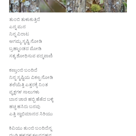
ತುಂಬಿ ತುಳುಕುತ್ತಿದೆ
ಎನ್ನ ಮನ
ನಿನ್ನ ವಿರಾಟ
ಅಗಮ್ಯ ಸೃಷ್ಟಿ ನೋಡಿ
ಬ್ರಹ್ಮಾಂಡದ ಮೋಡಿ
ಸತ್ಯ ಶೋಧಿಸುವ ಪದ್ಮಪಾಣಿ
ಕಣ್ತುಂಬಿ ಬಂದಿದೆ
ನಿನ್ನ ಸೃಷ್ಟಿಯ ವಿಕಲ್ಪ ನೋಡಿ
ತಲೆಯೆತ್ತಿ ಎತ್ತರಕ್ಕೆ ನಿಂತ
ವೃಕ್ಷಗಳ ಸಾಲುಗಳು
ಬಾನ ಚಾಚಿ ಹಬ್ಬಿ ಹೆಣೆದ ಬಳ್ಳಿ
ಹಚ್ಚ ಹಸಿರು ಬನವು
ಎತ್ತಿ ಸ್ವಾಭಿಮಾನದ ಸಿರಿಯು
ಕಿವಿಯು ತುಂಬಿ ಬಂದಿದೆನ್ನ