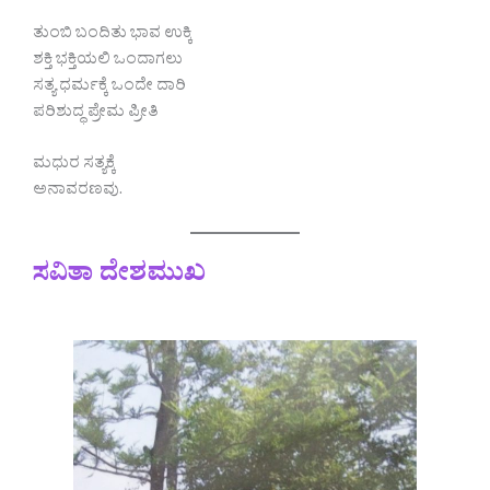
ತುಂಬಿ ಬಂದಿತು ಭಾವ ಉಕ್ಕಿ
ಶಕ್ತಿ ಭಕ್ತಿಯಲಿ ಒಂದಾಗಲು
ಸತ್ಯ ಧರ್ಮಕ್ಕೆ ಒಂದೇ ದಾರಿ
ಪರಿಶುದ್ಧ ಪ್ರೇಮ ಪ್ರೀತಿ
ಮಧುರ ಸತ್ಯಕ್ಕೆ
ಅನಾವರಣವು.
ಸವಿತಾ ದೇಶಮುಖ