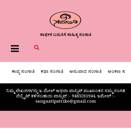
ಸಾರ್ಥಕ ಬದುಕಿಗೆ ಸಾಹಿತ್ಯ ಸಂಗಾತಿ
Menu
ಕಾವ್ಯ ಸಂಗಾತಿ
ಕಥಾ ಸಂಗಾತಿ
ಅನುವಾದ ಸಂಗಾತಿ
ಅಂಕಣ ಸಂಗಾ
ನಿಮ್ಮ ಲೇಖನಗಳನ್ನು ಇ-ಮೇಲ್ ಅಥವಾ ವಾಟ್ಸಪ್ ಮುಖಾಂತರ ನಮ್ಮ ಸಂಗತಿ
ವೆಬ್ಸೈಟ್ ಕಳಿಸಬಹುದು ವಾಟ್ಸಪ್‌ :- 9483261944, ಇಮೇಲ್ :-
sangaatipatrike@gmail.com