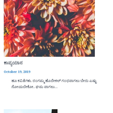
ಕಾವ್ಯಯಾನ
October 19, 2019
ಹೂ ಕವಿತೆಗಳು. ರಂಗಮ್ಮ ಹೊದೇಕಲ್ ಗಂಧವಾಗಲು ಬೇರು ಎಷ್ಟು
ನೋಯಬೇಕೋ.. ಘಮ ವಾಗಲು…