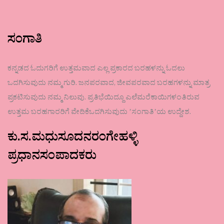
ಸಂಗಾತಿ
ಕನ್ನಡದ ಓದುಗರಿಗೆ ಉತ್ತಮವಾದ ಎಲ್ಲ ಪ್ರಕಾರದ ಬರಹಳನ್ನು ಓದಲು
ಒದಗಿಸುವುದು ನಮ್ಮ ಗುರಿ. ಜನಪರವಾದ, ಜೀವಪರವಾದ ಬರಹಗಳನ್ನು ಮಾತ್ರ
ಪ್ರಕಟಿಸುವುದು ನಮ್ಮ ನಿಲುವು. ಪ್ರತಿಭೆಯಿದ್ದೂ ಎಲೆಮರೆಕಾಯಿಗಳಂತಿರುವ
ಉತ್ತಮ ಬರಹಗಾರರಿಗೆ ವೇದಿಕೆಒದಗಿಸುವುದು ʼಸಂಗಾತಿʼಯ ಉದ್ದೇಶ.
ಕು.ಸ.ಮಧುಸೂದನರಂಗೇಹಳ್ಳಿ
ಪ್ರಧಾನಸಂಪಾದಕರು