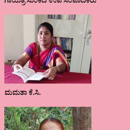
ಗಾಯತ್ರಿ ಸುಂಕದ ಉಪ ಸಂಪಾದಕರು
ಮಮತಾ ಕೆ.ಸಿ.