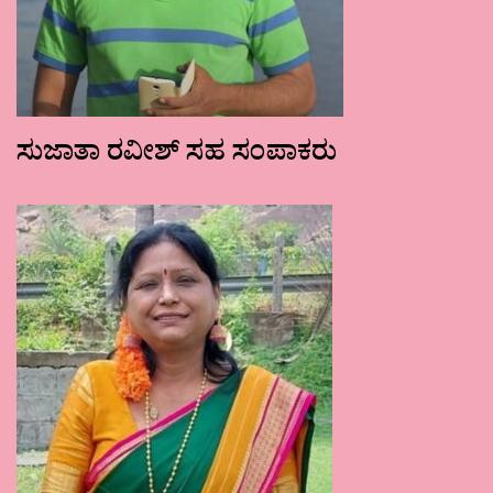
ಸುಜಾತಾ ರವೀಶ್ ಸಹ ಸಂಪಾಕರು