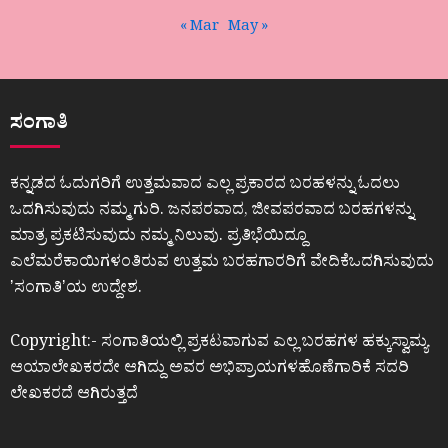
« Mar
May »
ಸಂಗಾತಿ
ಕನ್ನಡದ ಓದುಗರಿಗೆ ಉತ್ತಮವಾದ ಎಲ್ಲ ಪ್ರಕಾರದ ಬರಹಳನ್ನು ಓದಲು
ಒದಗಿಸುವುದು ನಮ್ಮ ಗುರಿ. ಜನಪರವಾದ, ಜೀವಪರವಾದ ಬರಹಗಳನ್ನು
ಮಾತ್ರ ಪ್ರಕಟಿಸುವುದು ನಮ್ಮ ನಿಲುವು. ಪ್ರತಿಭೆಯಿದ್ದೂ
ಎಲೆಮರೆಕಾಯಿಗಳಂತಿರುವ ಉತ್ತಮ ಬರಹಗಾರರಿಗೆ ವೇದಿಕೆಒದಗಿಸುವುದು
ʼಸಂಗಾತಿʼಯ ಉದ್ದೇಶ.
Copyright:- ಸಂಗಾತಿಯಲ್ಲಿ ಪ್ರಕಟವಾಗುವ ಎಲ್ಲ ಬರಹಗಳ ಹಕ್ಕುಸ್ವಾಮ್ಯ
ಆಯಾಲೇಖಕರದೇ ಆಗಿದ್ದು ಅವರ ಅಭಿಪ್ರಾಯಗಳಹೊಣೆಗಾರಿಕೆ ಸದರಿ
ಲೇಖಕರದೆ ಆಗಿರುತ್ತದೆ