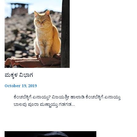
ಮಕ್ಕಳ ವಿಭಾಗ
October 19, 2019
ಕೆಂಚಬೆಕ್ಕಿಗೆ ಏನಾಯ್ತು? ವಿಜಯಶ್ರೀ ಹಾಲಾಡಿ ಕೆಂಚಬೆಕ್ಕಿಗೆ ಏನಾಯ್ತು
ಬಾಲವು ಪೂರಾ ಮಣ್ಣಾಯ್ತು ಗಡಗಡ…