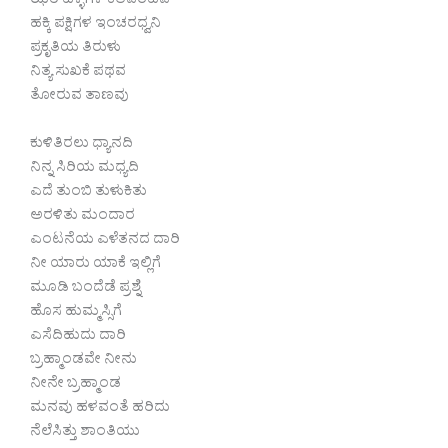
ಝರಿ ಹಳ್ಳಗಳ ಕಲವರಹವ
ಹಕ್ಕಿ ಪಕ್ಷಿಗಳ ಇಂಚರಧ್ವನಿ
ಪ್ರಕೃತಿಯ ತಿರುಳು
ನಿತ್ಯ ಸುಖಕೆ ಪಥವ
ತೋರುವ ತಾಣವು
ಕುಳಿತಿರಲು ಧ್ಯಾನದಿ
ನಿನ್ನ ಸಿರಿಯ ಮಧ್ಯದಿ
ಎದೆ ತುಂಬಿ ತುಳುಕಿತು
ಅರಳಿತು ಮಂದಾರ
ಎಂಟನೆಯ ಎಳೆತನದ ದಾರಿ
ನೀ ಯಾರು ಯಾಕೆ ಇಲ್ಲಿಗೆ
ಮೂಡಿ ಬಂದೆಡೆ ಪ್ರಶ್ನೆ
ಹೊಸ ಹುಮ್ಮಸ್ಸಿಗೆ
ಎಸೆದಿಹುದು ದಾರಿ
ಬ್ರಹ್ಮಾಂಡವೇ ನೀನು
ನೀನೇ ಬ್ರಹ್ಮಾಂಡ
ಮನವು ಹಳವಂತೆ ಹರಿದು
ನೆಲೆಸಿತ್ತು ಶಾಂತಿಯು