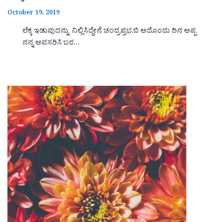
October 19, 2019
ಲೆಕ್ಕ ಇಡುವುದನ್ನು ನಿಲ್ಲಿಸಿದ್ದೇನೆ ಚಂದ್ರಪ್ರಭ.ಬಿ ಅದೊಂದು ದಿನ ಅಪ್ಪ
ನನ್ನ ಅವಸರಿಸಿ ಬರ…