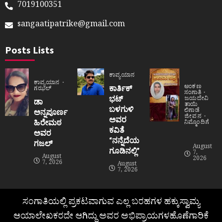
7019100351
sangaatipatrike@gmail.com
Posts Lists
ಕಾವ್ಯಯಾನ
ಕಾವ್ಯಯಾನ
ಅಂಕಣ
ಕಾರ್ತಿಕ್
ಗಝಲ್
ಸಂಗಾತಿ
ಭಟ್
ಜಯದೇವಿ
ಡಾ
ತಾಯಿ
ಬಳಗುಳಿ
ಲಿಗಾಡೆ
ಅನ್ನಪೂರ್ಣ
ಜೀವನ
ಅವರ
ಹಿರೇಮಠ
ನಿಮ್ಮೊಂದಿಗೆ
ಕವಿತೆ
ಅವರ
“ನನ್ನೆದೆಯ
ಗಜಲ್
August
ಗೂಡಿನಲ್ಲಿ”
7,
August
2026
7, 2026
August
7, 2026
ಸಂಗಾತಿಯಲ್ಲಿ ಪ್ರಕಟವಾಗುವ ಎಲ್ಲ ಬರಹಗಳ ಹಕ್ಕುಸ್ವಾಮ್ಯ
ಆಯಾಲೇಖಕರದೇ ಆಗಿದ್ದು ಅವರ ಅಭಿಪ್ರಾಯಗಳಹೊಣೆಗಾರಿಕೆ