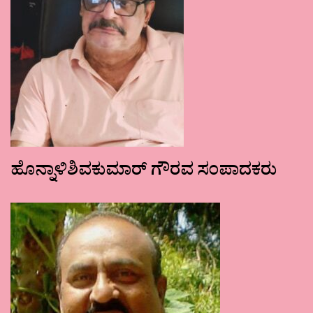
ಹೊನ್ನಾಳಿಶಿವಕುಮಾರ್ ಗೌರವ ಸಂಪಾದಕರು