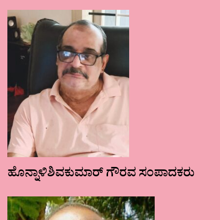
ಹೊನ್ನಾಳಿಶಿವಕುಮಾರ್ ಗೌರವ ಸಂಪಾದಕರು