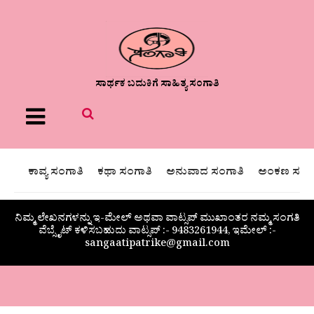
ಸಾರ್ಥಕ ಬದುಕಿಗೆ ಸಾಹಿತ್ಯ ಸಂಗಾತಿ
Menu
ಕಾವ್ಯ ಸಂಗಾತಿ
ಕಥಾ ಸಂಗಾತಿ
ಅನುವಾದ ಸಂಗಾತಿ
ಅಂಕಣ ಸಂಗಾ
ನಿಮ್ಮ ಲೇಖನಗಳನ್ನು ಇ-ಮೇಲ್ ಅಥವಾ ವಾಟ್ಸಪ್ ಮುಖಾಂತರ ನಮ್ಮ ಸಂಗತಿ
ವೆಬ್ಸೈಟ್ ಕಳಿಸಬಹುದು ವಾಟ್ಸಪ್‌ :- 9483261944, ಇಮೇಲ್ :-
sangaatipatrike@gmail.com