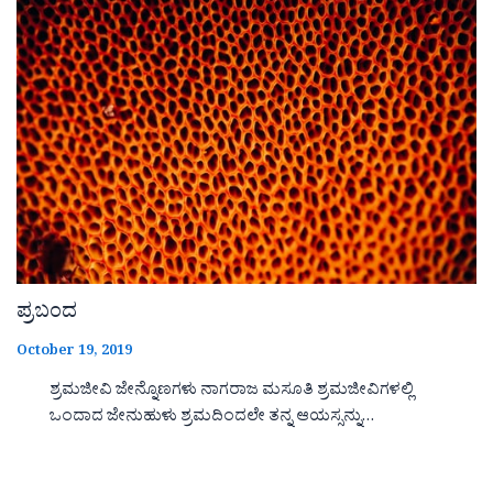
ಪ್ರಬಂದ
October 19, 2019
ಶ್ರಮಜೀವಿ ಜೇನ್ನೊಣಗಳು ನಾಗರಾಜ ಮಸೂತಿ ಶ್ರಮಜೀವಿಗಳಲ್ಲಿ
ಒಂದಾದ ಜೇನುಹುಳು ಶ್ರಮದಿಂದಲೇ ತನ್ನ ಆಯಸ್ಸನ್ನು…