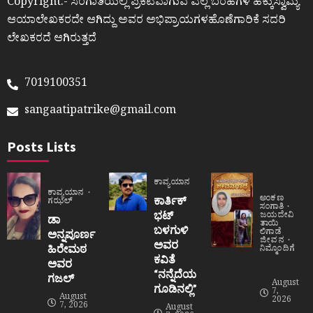
Copyright:- ಸಂಗಾತಿಯಲ್ಲಿ ಪ್ರಕಟವಾಗುವ ಎಲ್ಲ ಬರಹಗಳ ಹಕ್ಕುಸ್ವಾಮ್ಯ
ಆಯಾಲೇಖಕರದೇ ಆಗಿದ್ದು ಅವರ ಅಭಿಪ್ರಾಯಗಳಹೊಣೆಗಾರಿಕೆ ಸದರಿ
ಲೇಖಕರದೆ ಆಗಿರುತ್ತದೆ
7019100351
sangaatipatrike@gmail.com
Posts Lists
ಕಾವ್ಯಯಾನ
ಕಾವ್ಯಯಾನ
ಅಂಕಣ
ಕಾರ್ತಿಕ್
ಗಝಲ್
ಸಂಗಾತಿ
ಭಟ್
ಜಯದೇವಿ
ಡಾ
ತಾಯಿ
ಬಳಗುಳಿ
ಲಿಗಾಡೆ
ಅನ್ನಪೂರ್ಣ
ಜೀವನ
ಅವರ
ಹಿರೇಮಠ
ನಿಮ್ಮೊಂದಿಗೆ
ಕವಿತೆ
ಅವರ
“ನನ್ನೆದೆಯ
ಗಜಲ್
August
ಗೂಡಿನಲ್ಲಿ”
7,
August
2026
7, 2026
August