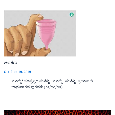
ಅಂಕಣ
October 19, 2019
ಮುಟ್ಟು! ಚಂದ್ರಪ್ರಭ ಮುಟ್ಟು .. ಮುಟ್ಟು.. ಮುಟ್ಟು.. ಪ್ರಜಾವಾಣಿ
ಭಾನುವಾರದ ಪುರವಣಿ (೨೩/೧೦/೧೯)…