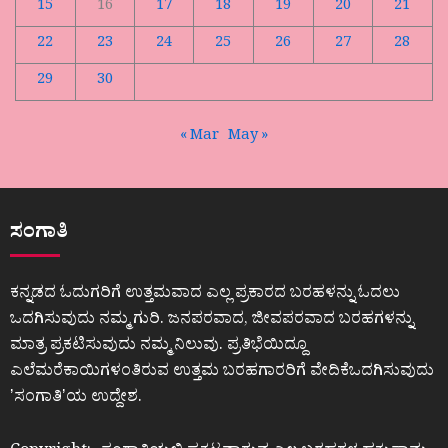
15
16
17
18
19
20
21
22
23
24
25
26
27
28
29
30
« Mar
May »
ಸಂಗಾತಿ
ಕನ್ನಡದ ಓದುಗರಿಗೆ ಉತ್ತಮವಾದ ಎಲ್ಲ ಪ್ರಕಾರದ ಬರಹಳನ್ನು ಓದಲು
ಒದಗಿಸುವುದು ನಮ್ಮ ಗುರಿ. ಜನಪರವಾದ, ಜೀವಪರವಾದ ಬರಹಗಳನ್ನು
ಮಾತ್ರ ಪ್ರಕಟಿಸುವುದು ನಮ್ಮ ನಿಲುವು. ಪ್ರತಿಭೆಯಿದ್ದೂ
ಎಲೆಮರೆಕಾಯಿಗಳಂತಿರುವ ಉತ್ತಮ ಬರಹಗಾರರಿಗೆ ವೇದಿಕೆಒದಗಿಸುವುದು
ʼಸಂಗಾತಿʼಯ ಉದ್ದೇಶ.