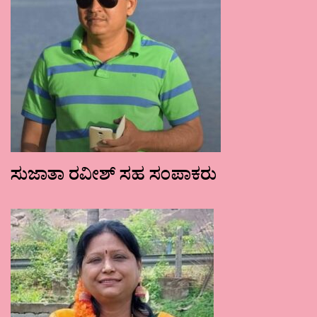
ಸುಜಾತಾ ರವೀಶ್ ಸಹ ಸಂಪಾಕರು