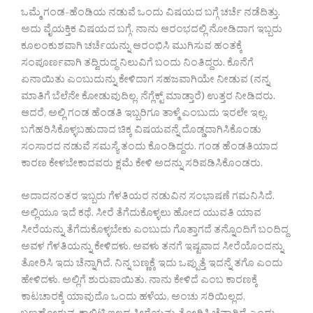
ಒಮ್ಮೆ ಗಂಡ-ಹೆಂಡಿಯ ನಡುವೆ ಒಂದು ವಿಷಯದ ಬಗ್ಗೆ ಚರ್ಚೆ ನಡೆದಿತ್ತು.
ಅದು ವೈಯಕ್ತಿಕ ವಿಷಯದ ಬಗ್ಗೆ. ನಾನು ಆರಂಭದಲ್ಲಿ ನೋಡಿದಾಗ ಇಬ್ಬರು
ಕೂಲಂಕುಶವಾಗಿ ಚರ್ಚೆಯನ್ನು ಆರಂಭಿಸಿ ಮುಗಿಸುವ ಹಂತಕ್ಕೆ
ಸಂಪೂರ್ಣವಾಗಿ ತದ್ವಿರುದ್ಧ ನಿಲುವಿಗೆ ಬಂದು ನಿಂತಿದ್ದರು. ಕೊನೆಗೆ
ಏನಾಯಿತು ಎಂಬುದುನ್ನು ಕೇಳಿದಾಗ ಸಹಜವಾಗಿಯೇ ನೀಡುವ (ನನ್ನ
ಮಾತಿಗೆ ಬೆಲೆನೇ ಕೋಡುವುದಿಲ್ಲ. ನೆಗ್ಲೆಕ್ಟ್ ಮಾಡ್ತಾರೆ) ಉತ್ತರ ನೀಡಿದರು.
ಆದರೆ, ಅಲ್ಲಿ ಗಂಡ ಹೆಂಡತಿ ಇಬ್ಬರಿಗೂ ತಾಳ್ಮೆ ಎಂಬುದು ಇರಲೇ ಇಲ್ಲ.
ಬಗೆಹರಿಸಿಕೊಳ್ಳಬಹುದಾದ ಚಿಕ್ಕ ವಿಷಯವನ್ನೆ ದೊಡ್ಡದಾಗಿಸಿಕೊಂಡು
ಸಂಸಾರದ ನಡುವೆ ಸಮಸ್ಯೆ ತಂದು ಕೊಂಡಿದ್ದರು. ಗಂಡ ಹೆಂಡತಿಯಾದ
ಕಾರಣ ಕೇಳಬೇಕಾದವರು ಕ್ಷಮೆ ಕೇಳಿ ಅದನ್ನು ಸರಿಪಡಿಸಿಕೊಂಡರು.
ಅದಾದನಂತರ ಇಬ್ಬರು ಗೆಳತಿಯರ ನಡುವಿನ ಸಂಭಾಷಣೆ ಗಮನಿಸಿದೆ.
ಅಲ್ಲಿಯೂ ಇದೆ ಕಥೆ. ಸೀರೆ ತೆಗೆದುಕೊಳ್ಳಲು ಹೋದ ಯುವತಿ ಯಾವ
ಸೀರೆಯನ್ನು ತೆಗೆದುಕೊಳ್ಳಬೇಕು ಎಂಬುದು ಗೊತ್ತಾಗದೆ ತನ್ನೊಂದಿಗೆ ಬಂದಿದ್ದ
ಅವಳ ಗೆಳತಿಯನ್ನು ಕೇಳಿದಳು. ಅವಳು ತನಗೆ ಇಷ್ಟವಾದ ಸೀರೆಯೊಂದನ್ನು
ತೋರಿಸಿ ಇದು ಚೆನ್ನಾಗಿದೆ. ನಿನ್ನ ಬಣ್ಣಕ್ಕೆ ಇದು ಒಪ್ಪುತ್ತೆ ಇದನ್ನೆ ತಗೊ ಎಂದು
ಹೇಳಿದಳು. ಅಲ್ಲಿಗೆ ಶುರುವಾಯಿತು. ನಾನು ಕೇಳಿದೆ ಎಂಬ ಕಾರಣಕ್ಕೆ
ಕಾಟಚಾರಕ್ಕೆ ಯಾವುದೊ ಒಂದು ಹಳೆಯ, ಅಂಚು ಸರಿಯಿಲ್ಲದ,