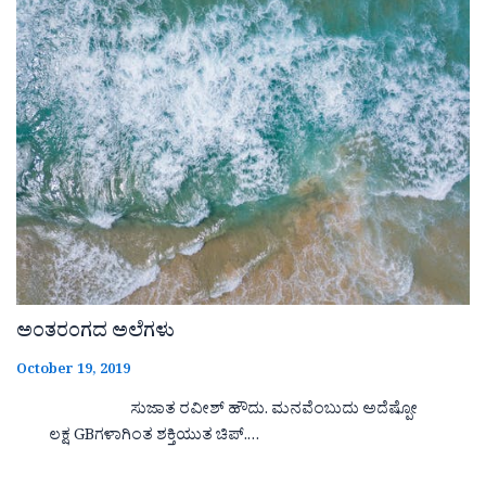
ಅಂತರಂಗದ ಅಲೆಗಳು
October 19, 2019
ಸುಜಾತ ರವೀಶ್ ಹೌದು. ಮನವೆಂಬುದು ಅದೆಷ್ಪೋ
ಲಕ್ಷ GBಗಳಾಗಿಂತ ಶಕ್ತಿಯುತ ಚಿಪ್.…