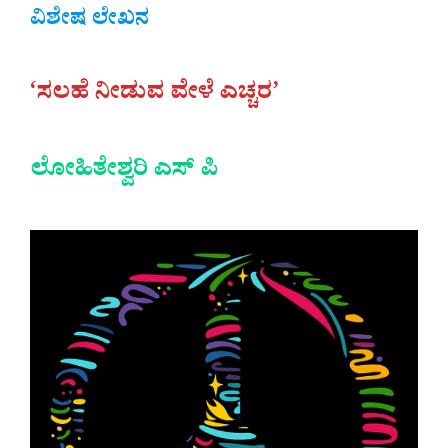
ವಿಶೇಷ ಲೇಖನ
‘ಸಲಹೆ ನೀಡುವ ವೇಳೆ ಎಚ್ಚರ’
ಲೋಹಿತೇಶ್ವರಿ ಎಸ್ ಪಿ