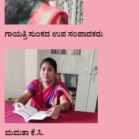
ಗಾಯತ್ರಿ ಸುಂಕದ ಉಪ ಸಂಪಾದಕರು
ಮಮತಾ ಕೆ.ಸಿ.