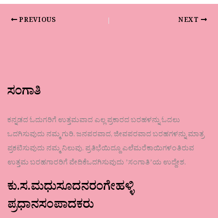
PREVIOUS
NEXT
ಸಂಗಾತಿ
ಕನ್ನಡದ ಓದುಗರಿಗೆ ಉತ್ತಮವಾದ ಎಲ್ಲ ಪ್ರಕಾರದ ಬರಹಳನ್ನು ಓದಲು
ಒದಗಿಸುವುದು ನಮ್ಮ ಗುರಿ. ಜನಪರವಾದ, ಜೀವಪರವಾದ ಬರಹಗಳನ್ನು ಮಾತ್ರ
ಪ್ರಕಟಿಸುವುದು ನಮ್ಮ ನಿಲುವು. ಪ್ರತಿಭೆಯಿದ್ದೂ ಎಲೆಮರೆಕಾಯಿಗಳಂತಿರುವ
ಉತ್ತಮ ಬರಹಗಾರರಿಗೆ ವೇದಿಕೆಒದಗಿಸುವುದು ʼಸಂಗಾತಿʼಯ ಉದ್ದೇಶ.
ಕು.ಸ.ಮಧುಸೂದನರಂಗೇಹಳ್ಳಿ
ಪ್ರಧಾನಸಂಪಾದಕರು