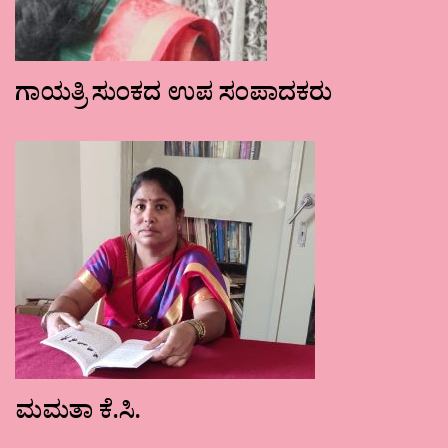
ಗಾಯತ್ರಿ ಸುಂಕದ ಉಪ ಸಂಪಾದಕರು
ಮಮತಾ ಕೆ.ಸಿ.