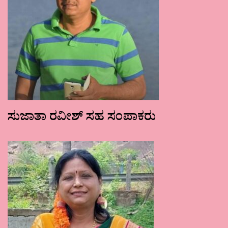
ಸುಜಾತಾ ರವೀಶ್ ಸಹ ಸಂಪಾಕರು