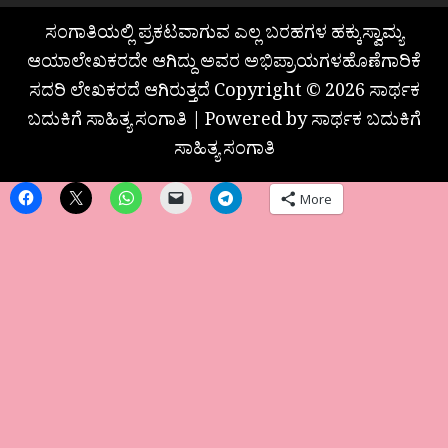
ಸಂಗಾತಿಯಲ್ಲಿ ಪ್ರಕಟವಾಗುವ ಎಲ್ಲ ಬರಹಗಳ ಹಕ್ಕುಸ್ವಾಮ್ಯ
ಆಯಾಲೇಖಕರದೇ ಆಗಿದ್ದು ಅವರ ಅಭಿಪ್ರಾಯಗಳಹೊಣೆಗಾರಿಕೆ
ಸದರಿ ಲೇಖಕರದೆ ಆಗಿರುತ್ತದೆ Copyright © 2026 ಸಾರ್ಥಕ
ಬದುಕಿಗೆ ಸಾಹಿತ್ಯ ಸಂಗಾತಿ | Powered by ಸಾರ್ಥಕ ಬದುಕಿಗೆ
ಸಾಹಿತ್ಯ ಸಂಗಾತಿ
More