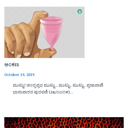
ಅಂಕಣ
October 19, 2019
ಮುಟ್ಟು! ಚಂದ್ರಪ್ರಭ ಮುಟ್ಟು .. ಮುಟ್ಟು.. ಮುಟ್ಟು.. ಪ್ರಜಾವಾಣಿ
ಭಾನುವಾರದ ಪುರವಣಿ (೨೩/೧೦/೧೯)…