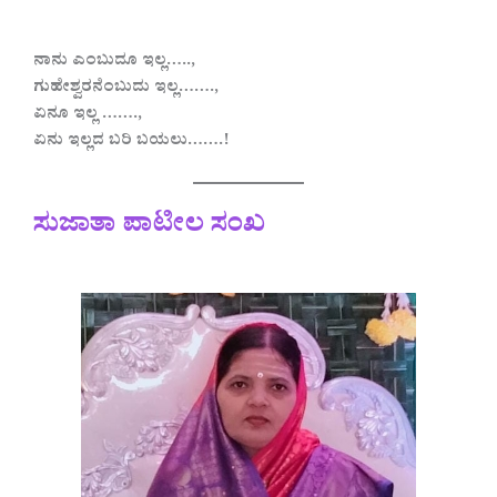
ನಾನು ಎಂಬುದೂ ಇಲ್ಲ…..,
ಗುಹೇಶ್ವರನೆಂಬುದು ಇಲ್ಲ…….,
ಏನೂ ಇಲ್ಲ …….,
ಏನು ಇಲ್ಲದ ಬರಿ ಬಯಲು…….!
ಸುಜಾತಾ ಪಾಟೀಲ ಸಂಖ