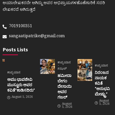
ಆಯಾಲೇಖಕರದೇ ಆಗಿದ್ದು ಅವರ ಅಭಿಪ್ರಾಯಗಳಹೊಣೆಗಾರಿಕೆ ಸದರಿ
ಲೇಖಕರದೆ ಆಗಿರುತ್ತದೆ
7019100351
sangaatipatrike@gmail.com
Posts Lists
ಕಾವ್ಯಯಾನ
ಕಾವ್ಯಯಾನ
ಗಝಲ್
ನಿರಂಜನ
ಕಾವ್ಯಯಾನ
ಹಮೀದಾ
ನಾಯಕ
ಅಮು ಭಾವಜೀವಿ
ಬೇಗಂ
ಕವಿತೆ
ಮುಸ್ಟೂರು ಅವರ
ದೇಸಾಯಿ
“ಅನುಭವಿ
ಕವಿತೆ”ಕಾಡಿಸದಿರು”
ಅವರ
ಮೇಷ್ಟ್ರು”
ಗಜಲ್
August 5, 2026
August
August
5, 2026
5, 2026