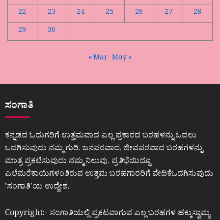
22
23
24
25
26
27
28
29
30
« Mar
May »
ಸಂಗಾತಿ
ಕನ್ನಡದ ಓದುಗರಿಗೆ ಉತ್ತಮವಾದ ಎಲ್ಲ ಪ್ರಕಾರದ ಬರಹಳನ್ನು ಓದಲು
ಒದಗಿಸುವುದು ನಮ್ಮ ಗುರಿ. ಜನಪರವಾದ, ಜೀವಪರವಾದ ಬರಹಗಳನ್ನು
ಮಾತ್ರ ಪ್ರಕಟಿಸುವುದು ನಮ್ಮ ನಿಲುವು. ಪ್ರತಿಭೆಯಿದ್ದೂ
ಎಲೆಮರೆಕಾಯಿಗಳಂತಿರುವ ಉತ್ತಮ ಬರಹಗಾರರಿಗೆ ವೇದಿಕೆಒದಗಿಸುವುದು
ʼಸಂಗಾತಿʼಯ ಉದ್ದೇಶ.
Copyright:- ಸಂಗಾತಿಯಲ್ಲಿ ಪ್ರಕಟವಾಗುವ ಎಲ್ಲ ಬರಹಗಳ ಹಕ್ಕುಸ್ವಾಮ್ಯ