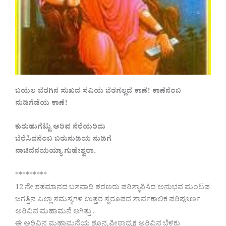
ಬಯಲ ಬೆರಗಿನ ಸುಖದ ಸವಿಯ ಬೆರಗಲ್ಲದೆ ಕಾಣೆ! ಕಾಣೆನೆಂಬ
ನುಡಿಗೆಡೆಯ ಕಾಣೆ!
ಕುರುಹುಗೆಟ್ಟು ಅರಿವ ನೆರೆಯರಿದು
ಬೆರೆಸಿದನೆಂಬ ಬರುನುಡಿಯ ನುಡಿಗೆ
ನಾಚಿದೆನಯಯ್ಯಾ ಗುಹೇಶ್ವರಾ.
*********
12 ನೇ ಶತಮಾನದ ಬಸವಾದಿ ಶರಣರು ಪರಿಸ್ಥಾಪಿಸಿದ ಅನುಭವ ಮಂಟಪ
ಜಗತ್ತಿನ ಎಲ್ಲಾ ಸಮಸ್ಯಗಳ ಉತ್ತರ ಸ್ವರೂಪದ ಸಾರ್ವಕಾಲಿಕ ಪರಿಪೂರ್ಣ
ಅರಿವಿನ ಮಹಾಮನೆ ಆಗಿತ್ತು .
ಈ ಅರಿವಿನ ಮಹಾಮನೆಯ ಶೂನ್ಯ ಪೀಠಾಧ್ಯಕ್ಷ ಅರಿವಿನ ಬೆಳಕು