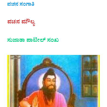
ವಚನ ಸಂಗಾತಿ
ವಚನ ಮೌಲ್ಯ
ಸುಜಾತಾ ಪಾಟೀಲ್ ಸಂಖ