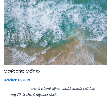
ಅಂತರಂಗದ ಅಲೆಗಳು
October 19, 2019
ಸುಜಾತ ರವೀಶ್ ಹೌದು. ಮನವೆಂಬುದು ಅದೆಷ್ಪೋ
ಲಕ್ಷ GBಗಳಾಗಿಂತ ಶಕ್ತಿಯುತ ಚಿಪ್.…