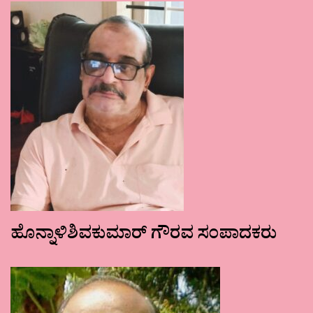
ಹೊನ್ನಾಳಿಶಿವಕುಮಾರ್ ಗೌರವ ಸಂಪಾದಕರು