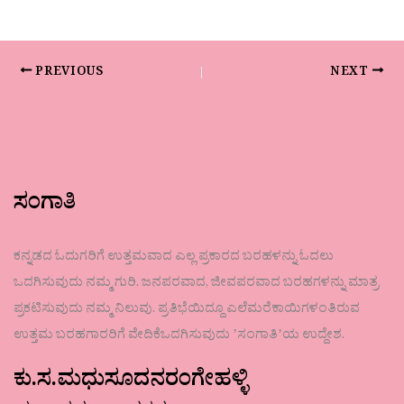
PREVIOUS
NEXT
ಸಂಗಾತಿ
ಕನ್ನಡದ ಓದುಗರಿಗೆ ಉತ್ತಮವಾದ ಎಲ್ಲ ಪ್ರಕಾರದ ಬರಹಳನ್ನು ಓದಲು
ಒದಗಿಸುವುದು ನಮ್ಮ ಗುರಿ. ಜನಪರವಾದ, ಜೀವಪರವಾದ ಬರಹಗಳನ್ನು ಮಾತ್ರ
ಪ್ರಕಟಿಸುವುದು ನಮ್ಮ ನಿಲುವು. ಪ್ರತಿಭೆಯಿದ್ದೂ ಎಲೆಮರೆಕಾಯಿಗಳಂತಿರುವ
ಉತ್ತಮ ಬರಹಗಾರರಿಗೆ ವೇದಿಕೆಒದಗಿಸುವುದು ʼಸಂಗಾತಿʼಯ ಉದ್ದೇಶ.
ಕು.ಸ.ಮಧುಸೂದನರಂಗೇಹಳ್ಳಿ