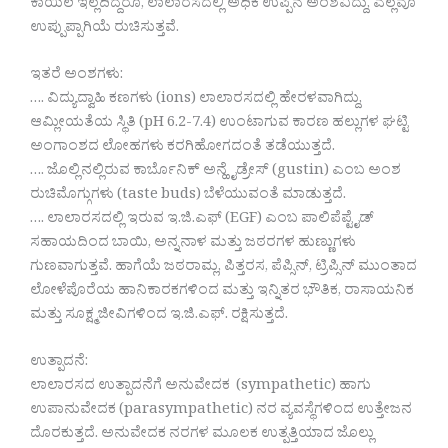
ಕಾಯಿಲೆ ಇಲ್ಲದಿದ್ದರೂ, ಲಾಲಾರಸದಲ್ಲಿ ಅಧಿಕ ಉಪ್ಪಿನ ಅಂಶವಿದ್ದು, ಎಲ್ಲವೂ
ಉಪ್ಪುಪ್ಪಾಗಿಯೆ ರುಚಿಸುತ್ತವೆ.
ಇತರೆ ಅಂಶಗಳು:
…. ವಿದ್ಯುದ್ವಾಹಿ ಕಣಗಳು (ions) ಲಾಲಾರಸದಲ್ಲಿ ಹೇರಳವಾಗಿದ್ದು,
ಆಮ್ಲೀಯತೆಯ ಸ್ಥಿತಿ (pH 6.2-7.4) ಉಂಟಾಗುವ ಕಾರಣ ಹಲ್ಲುಗಳ ಘಟ್ಟಿ
ಅಂಗಾಂಶದ ಲೋಹಗಳು ಕರಗಿಹೋಗದಂತೆ ತಡೆಯುತ್ತದೆ.
…. ಜೊಲ್ಲಿನಲ್ಲಿರುವ ಕಾರ್ಬೊನಿಕ್ ಅನ್ಹೈಡ್ರೇಸ್ (gustin) ಎಂಬ ಅಂಶ
ರುಚಿಮೊಗ್ಗುಗಳು (taste buds) ಬೆಳೆಯುವಂತೆ ಮಾಡುತ್ತದೆ.
…. ಲಾಲಾರಸದಲ್ಲಿ ಇರುವ ಇ.ಜಿ.ಎಫ್ (EGF) ಎಂಬ ಪಾಲಿಪೆಪ್ಟೈಡ್
ಸಹಾಯದಿಂದ ಬಾಯಿ, ಅನ್ನನಾಳ ಮತ್ತು ಜಠರಗಳ ಹುಣ್ಣುಗಳು
ಗುಣವಾಗುತ್ತವೆ. ಹಾಗೆಯೆ ಜಠರಾಮ್ಲ, ಪಿತ್ತರಸ, ಪೆಪ್ಸಿನ್, ಟ್ರಿಪ್ಸಿನ್ ಮುಂತಾದ
ಲೋಳೆಪೊರೆಯ ಹಾನಿಕಾರಕಗಳಿಂದ ಮತ್ತು ಇನ್ನಿತರ ಭೌತಿಕ, ರಾಸಾಯನಿಕ
ಮತ್ತು ಸೂಕ್ಷ್ಮಜೀವಿಗಳಿಂದ ಇ.ಜಿ.ಎಫ್. ರಕ್ಷಿಸುತ್ತದೆ.
ಉತ್ಪಾದನೆ:
ಲಾಲಾರಸದ ಉತ್ಪಾದನೆಗೆ ಅನುವೇದಕ (sympathetic) ಹಾಗು
ಉಪಾನುವೇದಕ (parasympathetic) ನರ ವ್ಯವಸ್ಥೆಗಳಿಂದ ಉತ್ತೇಜನ
ದೊರಕುತ್ತದೆ. ಅನುವೇದಕ ನರಗಳ ಮೂಲಕ ಉತ್ಪತ್ತಿಯಾದ ಜೊಲ್ಲು