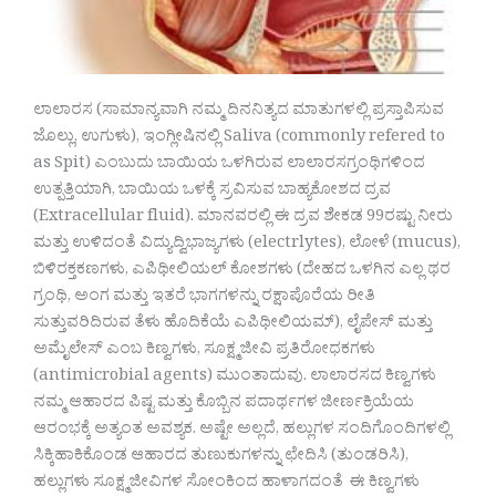
ಲಾಲಾರಸ (ಸಾಮಾನ್ಯವಾಗಿ ನಮ್ಮ ದಿನನಿತ್ಯದ ಮಾತುಗಳಲ್ಲಿ ಪ್ರಸ್ತಾಪಿಸುವ
ಜೊಲ್ಲು, ಉಗುಳು), ಇಂಗ್ಲೀಷಿನಲ್ಲಿ Saliva (commonly refered to
as Spit) ಎಂಬುದು ಬಾಯಿಯ ಒಳಗಿರುವ ಲಾಲಾರಸಗ್ರಂಥಿಗಳಿಂದ
ಉತ್ಪತ್ತಿಯಾಗಿ, ಬಾಯಿಯ ಒಳಕ್ಕೆ ಸ್ರವಿಸುವ ಬಾಹ್ಯಕೋಶದ ದ್ರವ
(Extracellular fluid). ಮಾನವರಲ್ಲಿ ಈ ದ್ರವ ಶೇಕಡ 99ರಷ್ಟು ನೀರು
ಮತ್ತು ಉಳಿದಂತೆ ವಿದ್ಯುದ್ವಿಭಾಜ್ಯಗಳು (electrlytes), ಲೋಳೆ (mucus),
ಬಿಳಿರಕ್ತಕಣಗಳು, ಎಪಿಥೀಲಿಯಲ್ ಕೋಶಗಳು (ದೇಹದ ಒಳಗಿನ ಎಲ್ಲ ಥರ
ಗ್ರಂಥಿ, ಅಂಗ ಮತ್ತು ಇತರೆ ಭಾಗಗಳನ್ನು ರಕ್ಷಾಪೊರೆಯ ರೀತಿ
ಸುತ್ತುವರಿದಿರುವ ತೆಳು ಹೊದಿಕೆಯೆ ಎಪಿಥೀಲಿಯಮ್), ಲೈಪೇಸ್ ಮತ್ತು
ಅಮೈಲೇಸ್ ಎಂಬ ಕಿಣ್ವಗಳು, ಸೂಕ್ಷ್ಮಜೀವಿ ಪ್ರತಿರೋಧಕಗಳು
(antimicrobial agents) ಮುಂತಾದುವು. ಲಾಲಾರಸದ ಕಿಣ್ವಗಳು
ನಮ್ಮ ಆಹಾರದ ಪಿಷ್ಟ ಮತ್ತು ಕೊಬ್ಬಿನ ಪದಾರ್ಥಗಳ ಜೀರ್ಣಕ್ರಿಯೆಯ
ಆರಂಭಕ್ಕೆ ಅತ್ಯಂತ ಅವಶ್ಯಕ. ಅಷ್ಟೇ ಅಲ್ಲದೆ, ಹಲ್ಲುಗಳ ಸಂದಿಗೊಂದಿಗಳಲ್ಲಿ
ಸಿಕ್ಕಿಹಾಕಿಕೊಂಡ ಆಹಾರದ ತುಣುಕುಗಳನ್ನು ಛೇದಿಸಿ (ತುಂಡರಿಸಿ),
ಹಲ್ಲುಗಳು ಸೂಕ್ಷ್ಮಜೀವಿಗಳ ಸೋಂಕಿಂದ ಹಾಳಾಗದಂತೆ ಈ ಕಿಣ್ವಗಳು