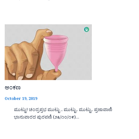
ಅಂಕಣ
October 19, 2019
ಮುಟ್ಟು! ಚಂದ್ರಪ್ರಭ ಮುಟ್ಟು .. ಮುಟ್ಟು.. ಮುಟ್ಟು.. ಪ್ರಜಾವಾಣಿ
ಭಾನುವಾರದ ಪುರವಣಿ (೨೩/೧೦/೧೯)…