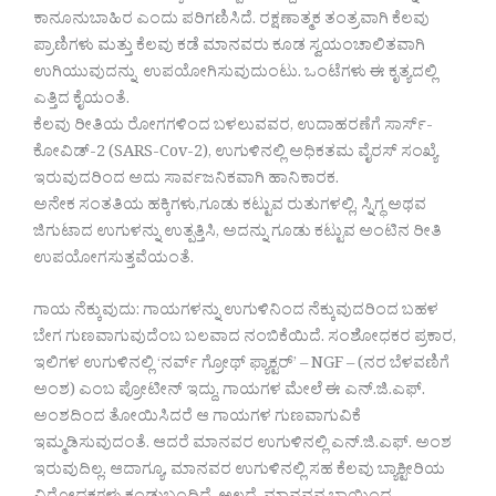
ಕಾನೂನುಬಾಹಿರ ಎಂದು ಪರಿಗಣಿಸಿದೆ. ರಕ್ಷಣಾತ್ಮಕ ತಂತ್ರವಾಗಿ ಕೆಲವು
ಪ್ರಾಣಿಗಳು ಮತ್ತು ಕೆಲವು ಕಡೆ ಮಾನವರು ಕೂಡ ಸ್ವಯಂಚಾಲಿತವಾಗಿ
ಉಗಿಯುವುದನ್ನು ಉಪಯೋಗಿಸುವುದುಂಟು. ಒಂಟೆಗಳು ಈ ಕೃತ್ಯದಲ್ಲಿ
ಎತ್ತಿದ ಕೈಯಂತೆ.
ಕೆಲವು ರೀತಿಯ ರೋಗಗಳಿಂದ ಬಳಲುವವರ, ಉದಾಹರಣೆಗೆ ಸಾರ್ಸ್-
ಕೋವಿಡ್-2 (SARS-Cov-2), ಉಗುಳಿನಲ್ಲಿ ಅಧಿಕತಮ ವೈರಸ್ ಸಂಖ್ಯೆ
ಇರುವುದರಿಂದ ಅದು ಸಾರ್ವಜನಿಕವಾಗಿ ಹಾನಿಕಾರಕ.
ಅನೇಕ ಸಂತತಿಯ ಹಕ್ಕಿಗಳು,ಗೂಡು ಕಟ್ಟುವ ರುತುಗಳಲ್ಲಿ, ಸ್ನಿಗ್ಧ ಅಥವ
ಜಿಗುಟಾದ ಉಗುಳನ್ನು ಉತ್ಪತ್ತಿಸಿ, ಅದನ್ನು ಗೂಡು ಕಟ್ಟುವ ಅಂಟಿನ ರೀತಿ
ಉಪಯೋಗಸುತ್ತವೆಯಂತೆ.
ಗಾಯ ನೆಕ್ಕುವುದು: ಗಾಯಗಳನ್ನು ಉಗುಳಿನಿಂದ ನೆಕ್ಕುವುದರಿಂದ ಬಹಳ
ಬೇಗ ಗುಣವಾಗುವುದೆಂಬ ಬಲವಾದ ನಂಬಿಕೆಯಿದೆ. ಸಂಶೋಧಕರ ಪ್ರಕಾರ,
ಇಲಿಗಳ ಉಗುಳಿನಲ್ಲಿ ‘ನರ್ವ್ ಗ್ರೋಥ್ ಫ್ಯಾಕ್ಟರ್’ – NGF – (ನರ ಬೆಳವಣಿಗೆ
ಅಂಶ) ಎಂಬ ಪ್ರೋಟೀನ್ ಇದ್ದು, ಗಾಯಗಳ ಮೇಲೆ ಈ ಎನ್.ಜಿ.ಎಫ್.
ಅಂಶದಿಂದ ತೋಯಿಸಿದರೆ ಆ ಗಾಯಗಳ ಗುಣವಾಗುವಿಕೆ
ಇಮ್ಮಡಿಸುವುದಂತೆ. ಆದರೆ ಮಾನವರ ಉಗುಳಿನಲ್ಲಿ ಎನ್.ಜಿ.ಎಫ್. ಅಂಶ
ಇರುವುದಿಲ್ಲ. ಆದಾಗ್ಯೂ, ಮಾನವರ ಉಗುಳಿನಲ್ಲಿ ಸಹ ಕೆಲವು ಬ್ಯಾಕ್ಟೀರಿಯ