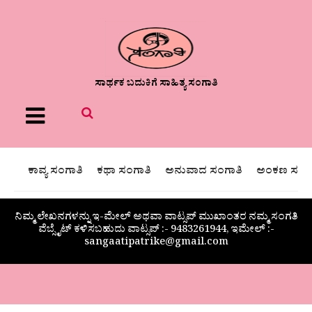
ಸಾರ್ಥಕ ಬದುಕಿಗೆ ಸಾಹಿತ್ಯ ಸಂಗಾತಿ
Menu
ಕಾವ್ಯ ಸಂಗಾತಿ
ಕಥಾ ಸಂಗಾತಿ
ಅನುವಾದ ಸಂಗಾತಿ
ಅಂಕಣ ಸಂಗಾ
ನಿಮ್ಮ ಲೇಖನಗಳನ್ನು ಇ-ಮೇಲ್ ಅಥವಾ ವಾಟ್ಸಪ್ ಮುಖಾಂತರ ನಮ್ಮ ಸಂಗತಿ
ವೆಬ್ಸೈಟ್ ಕಳಿಸಬಹುದು ವಾಟ್ಸಪ್‌ :- 9483261944, ಇಮೇಲ್ :-
sangaatipatrike@gmail.com