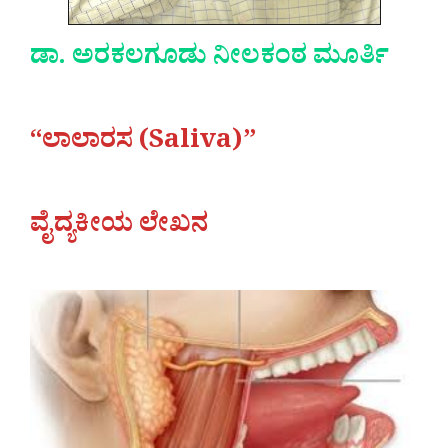
ಡಾ. ಅರಕಲಗೂಡು ನೀಲಕಂಠ ಮೂರ್ತಿ
“ಲಾಲಾರಸ (Saliva)”
ವೈದ್ಯಕೀಯ ಲೇಖನ