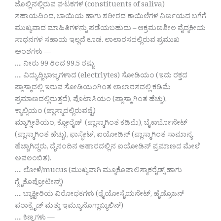
ಜೊಲ್ಲಿನಲ್ಲಿರುವ ಘಟಕಗಳ (constituents of saliva)
ಸಹಾಯದಿಂದ, ಬಾಯಿಯ ಹಾಗು ಶರೀರದ ಕಾಯಿಲೆಗಳ ನಿರ್ಣಯದ ಬಗೆಗೆ
ಮುಖ್ಯವಾದ ಮಾಹಿತಿಗಳನ್ನು ಪಡೆಯಬಹುದು – ಆಕ್ರಮಣಶೀಲ ವೈದ್ಯಕೀಯ
ಸಾಧನಗಳ ಸಹಾಯ ಇಲ್ಲದೆ ಕೂಡ. ಲಾಲಾರಸದಲ್ಲಿರುವ ಪ್ರಮುಖ
ಅಂಶಗಳು —
…. ನೀರು 99 ರಿಂದ 99.5 ರಷ್ಟು
…. ವಿದ್ಯುದ್ವಿಭಾಜ್ಯಗಳಾದ (electrlytes) ಸೋಡಿಯಂ (ಇದು ರಕ್ತದ
ಪ್ಲಾಸ್ಮಾದಲ್ಲಿ ಇರುವ ಸೋಡಿಯಂಗಿಂತ ಲಾಲಾರಸದಲ್ಲಿ ಕಡಿಮೆ
ಪ್ರಮಾಣದಲ್ಲಿರುತ್ತದೆ), ಪೊಟಾಸಿಯಂ (ಪ್ಲಾಸ್ಮಾ ಗಿಂತ ಹೆಚ್ಚು),
ಕ್ಯಾಲ್ಸಿಯಂ (ಪ್ಲಾಸ್ಮಾದಲ್ಲಿರುವಷ್ಟೆ)
ಮ್ಯಾಗ್ನೀಶಿಯಂ, ಕ್ಲೋರೈಡ್ (ಪ್ಲಾಸ್ಮಾಗಿಂತ ಕಡಿಮೆ), ಬೈಕಾರ್ಬೊನೇಟ್
(ಪ್ಲಾಸ್ಮಾಗಿಂತ ಹೆಚ್ಚು), ಫಾಸ್ಫೇಟ್, ಐಯೋಡಿನ್ (ಪ್ಲಾಸ್ಮಾಗಿಂತ ಸಾಮಾನ್ಯ
ಹೆಚ್ಚಾಗಿದ್ದರು, ದೈನಂದಿನ ಆಹಾರದಲ್ಲಿನ ಐಯೋಡಿನ್ ಪ್ರಮಾಣದ ಮೇಲೆ
ಅವಲಂಬಿತ).
…. ಲೋಳೆ/mucus (ಮುಖ್ಯವಾಗಿ ಮ್ಯೂಕೊಪಾಲಿಸ್ಯಾಕರೈಡ್ಸ್ ಹಾಗು
ಗ್ಲೈಕೊಪ್ರೋಟೀನ್ಸ್)
…. ಬ್ಯಾಕ್ಟೀರಿಯ ವಿರೋಧಕಗಳು (ಥೈಯೋಸೈಯನೇಟ್, ಹೈಡ್ರೊಜನ್
ಪರಾಕ್ಸೈಡ್ ಮತ್ತು ಇಮ್ಯೂನೊಗ್ಲಾಬ್ಯುಲಿನ್)
…. ಕಿಣ್ವಗಳು —