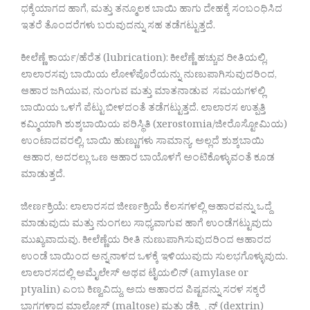
ಧಕ್ಕೆಯಾಗದ ಹಾಗೆ, ಮತ್ತು ತನ್ಮೂಲಕ ಬಾಯಿ ಹಾಗು ದೇಹಕ್ಕೆ ಸಂಬಂಧಿಸಿದ
ಇತರೆ ತೊಂದರೆಗಳು ಬರುವುದನ್ನು ಸಹ ತಡೆಗಟ್ಟುತ್ತದೆ.
ಕೀಲೆಣ್ಣೆ ಕಾರ್ಯ/ಹೆರೆತ (lubrication): ಕೀಲೆಣ್ಣೆ ಹಚ್ಚುವ ರೀತಿಯಲ್ಲಿ,
ಲಾಲಾರಸವು ಬಾಯಿಯ ಲೋಳೆಪೊರೆಯನ್ನು ನುಣುಪಾಗಿಸುವುದರಿಂದ,
ಆಹಾರ ಜಗಿಯುವ, ನುಂಗುವ ಮತ್ತು ಮಾತನಾಡುವ ಸಮಯಗಳಲ್ಲಿ
ಬಾಯಿಯ ಒಳಗೆ ಪೆಟ್ಟು ಬೀಳದಂತೆ ತಡೆಗಟ್ಟುತ್ತದೆ. ಲಾಲಾರಸ ಉತ್ಪತ್ತಿ
ಕಮ್ಮಿಯಾಗಿ ಶುಶ್ಕಬಾಯಿಯ ಪರಿಸ್ಥಿತಿ (xerostomia/ಜೀರೊಸ್ಟೋಮಿಯ)
ಉಂಟಾದವರಲ್ಲಿ, ಬಾಯಿ ಹುಣ್ಣುಗಳು ಸಾಮಾನ್ಯ. ಅಲ್ಲದೆ ಶುಶ್ಕಬಾಯಿ
ಆಹಾರ, ಅದರಲ್ಲು ಒಣ ಆಹಾರ ಬಾಯೊಳಗೆ ಅಂಟಿಕೊಳ್ಳುವಂತೆ ಕೂಡ
ಮಾಡುತ್ತದೆ.
ಜೀರ್ಣಕ್ರಿಯೆ: ಲಾಲಾರಸದ ಜೀರ್ಣಕ್ರಿಯೆ ಕೆಲಸಗಳಲ್ಲಿ ಆಹಾರವನ್ನು ಒದ್ದೆ
ಮಾಡುವುದು ಮತ್ತು ನುಂಗಲು ಸಾಧ್ಯವಾಗುವ ಹಾಗೆ ಉಂಡೆಗಟ್ಟುವುದು
ಮುಖ್ಯವಾದುವು. ಕೀಲೆಣ್ಣೆಯ ರೀತಿ ನುಣುಪಾಗಿಸುವುದರಿಂದ ಆಹಾರದ
ಉಂಡೆ ಬಾಯಿಂದ ಅನ್ನನಾಳದ ಒಳಕ್ಕೆ ಇಳಿಯುವುದು ಸುಲಭಗೊಳ್ಳುವುದು.
ಲಾಲಾರಸದಲ್ಲಿ ಅಮೈಲೇಸ್ ಅಥವ ಟೈಯಲಿನ್ (amylase or
ptyalin) ಎಂಬ ಕಿಣ್ವವಿದ್ದು, ಅದು ಆಹಾರದ ಪಿಷ್ಟವನ್ನು ಸರಳ ಸಕ್ಕರೆ
ಭಾಗಗಳಾದ ಮಾಲ್ಟೋಸ್ (maltose) ಮತ್ತು ಡೆಕ್ಸ್ಟ್ರಿನ್ (dextrin)