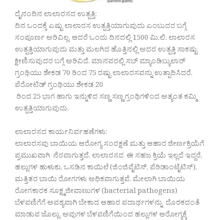
ದೈನಂದಿನ ಲಾಲಾರಸದ ಉತ್ಪತ್ತಿ:
ದಿನ ಒಂದಕ್ಕೆ ಎಷ್ಟು ಲಾಲಾರಸ ಉತ್ಪತ್ತಿಯಾಗುವುದು ಎಂಬುದರ ಬಗ್ಗೆ
ಸಂಪೂರ್ಣ ಅರಿವಿಲ್ಲ. ಆದರೆ ಒಂದು ದಿನದಲ್ಲಿ 1500 ಮಿ.ಲಿ. ಲಾಲಾರಸ
ಉತ್ಪತ್ತಿಯಾಗುವುದು ಮತ್ತು ಮಲಗಿದ ಹೊತ್ತಿನಲ್ಲಿ ಅದರ ಉತ್ಪತ್ತಿ ಸಾಕಷ್ಟು
ಕ್ಷೀಣಿಸುವುದರ ಬಗ್ಗೆ ಅರಿವಿದೆ. ಮಾನವರಲ್ಲಿ ಸಬ್ ಮ್ಯಾಂಡಿಬ್ಯುಲಾರ್
ಗ್ರಂಥಿಯು ಶೇಕಡ 70 ರಿಂದ 75 ರಷ್ಟು ಲಾಲಾರಸವನ್ನು ಉತ್ಪಾದಿಸಿದರೆ,
ಪೆರೋಟಿಡ್ ಗ್ರಂಥಿಯು ಶೇಕಡ 20
ರಿಂದ 25 ಭಾಗ ಹಾಗು ಇನ್ನುಳಿದ ಸಣ್ಣ ಸಣ್ಣ ಗ್ರಂಥಿಗಳಿಂದ ಅತ್ಯಂತ ಕಮ್ಮಿ
ಉತ್ಪತ್ತಿಯಾಗುವುದು.
ಲಾಲಾರಸದ ಕಾರ್ಯನಿರ್ವಹಣೆಗಳು:
ಲಾಲಾರಸವು ಬಾಯಿಯ ಆರೋಗ್ಯ ಸಂರಕ್ಷಣೆ ಮತ್ತು ಆಹಾರ ಜೀರ್ಣಕ್ರಿಯೆಗೆ
ಪ್ರಮುಖವಾಗಿ ನೆರವಾಗುತ್ತದೆ. ಲಾಲಾರಸದ ಈ ಸಹಜ ಕ್ರಿಯೆ ಇಲ್ಲದೆ ಇದ್ದರೆ,
ಹಲ್ಲುಗಳ ಹುಳುಕು, ಒಸಡಿನ ಕಾಯಿಲೆ (ಜಿಂಜಿವೈಟಿಸ್, ಪೆರಿಡಾಂಟೈಟಿಸ್),
ಮತ್ತಿತರ ಬಾಯಿ ರೋಗಗಳು ಅಧಿಕವಾಗುತ್ತವೆ. ಮೇಲಾಗಿ ಬಾಯಿಯ
ರೋಗಕಾರಕ ಸೂಕ್ಷ್ಮಜೀವಾಣುಗಳ (bacterial pathogens)
ಬೆಳವಣಿಗೆಗೆ ಅವಶ್ಯವಾಗಿ ಬೇಕಾದ ಆಹಾರ ಪದಾರ್ಥಗಳನ್ನು ದೊರಕದಂತೆ
ಮಾಡುವ ಜೊಲ್ಲು, ಅವುಗಳ ಬೆಳವಣಿಗೆಯಿಂದ ಹಲ್ಲುಗಳ ಆರೋಗ್ಯಕ್ಕೆ