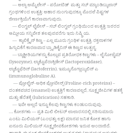
— ಆಲ್ಫಾ ಅಮೈಲೇಸ್ – ಪರೋಟಿಡ್ ಮತ್ತು ಸಬ್ ಮ್ಯಾಂಡಿಬ್ಯುಲಾರ್
ಗ್ರಂಥಗಳಿಂದ ಉತ್ಪತ್ತಿ; ಆಹಾರ ನುಂಗುವುದಕ್ಕೂ ಮೊದಲೆ ಪಿಷ್ಟಗಳ
ಜೀರ್ಣಕ್ರಿಯೆಗೆ ಕಾರಣವಾಗುವುದು.
— ಲಿಂಗ್ವಲ್ ಲೈಪೇಸ್ – ಸಬ್ ಲಿಂಗ್ವಲ್ ಗ್ರಂಥಿಯಿಂದ ಉತ್ಪತ್ತಿ; ಜಠರದ
ಆಮ್ಲೀಯ ಸನ್ನಿವೇಶ ತಲಪುವವರೆಗು ಇದು ನಿಷ್ಕ್ರಿಯ.
— ಕ್ಯಾಲಿಕ್ರೈನ್ ಕಿಣ್ವ – ಎಲ್ಲ ಮೂರು ಗ್ರಂಥಿಳ ಉತ್ಪತ್ತಿ. ರಕ್ತನಾಳಗಳ
ಹಿಗ್ಗುವಿಕೆಗೆ ಕಾರಣವಾದ ಬ್ರ್ಯಾಡಿಕೈನಿನ್ ಈ ಕಿಣ್ವದ ಉತ್ಪನ್ನ.
— ಬ್ಯಾಕ್ಟೀರಿಯಗಳನ್ನು ಕೊಲ್ಲುವ ಪ್ರತಿರೋಧಕ ಕಿಣ್ವಗಳು – ಲೈಸೋಜೈಮ್
(lysozyme), ಲ್ಯಾಕ್ಟೊಪೆರಾಕ್ಸಿಡೇಸ್ (lactoperoxidase),
ಲ್ಯಾಕ್ಟೊಫೆರಿನ್ (lactoferrin), ಇಮ್ಯೂನೊಗ್ಲಾಬ್ಯುಲಿನ್ ಎ
(immunoglobuline A).
— ಪ್ರೋಲೈನ್-ಅಧಿಕ ಪ್ರೋಟೀನ್ಸ್ (Proline-rich proteins) –
ದಂತಕವಚದ (enamel) ಉತ್ಪತ್ತಿಗೆ ಕಾರಣವಲ್ಲದೆ, ಸೂಕ್ಷ್ಮಜೀವಿಗಳ ಹತಕ್ಕೆ
ಮತ್ತು ಹೆರೆತಕ್ಕೆ (lubrication) ಸಹಕಾರಿ.
— ಇವೇ ಅಲ್ಲದೆ ಇನ್ನೂ ಕೆಲವು ಕಿಣ್ವಗಳು ಕಂಡುಬರುವುವು.
…. ಕೋಶಗಳು — ಪ್ರತಿ ಮಿಲಿ ಲೀಟರ್ ಲಾಲಾರಸದಲ್ಲಿ ಸರಿಸುಮಾರು
ಎಂಟು ಮಿಲಿಯನ್ (ಎಂಭತ್ತು ಲಕ್ಷ) ಮಾನವ ಜನಿತ ಕೋಶ ಹಾಗು
ಐನೂರು ಮಿಲಿಯನ್ ಸೂಕ್ಷ್ಮಜೀವಕೋಶಗಳು ಇರುವ ಅಂದಾಜಿದೆ.