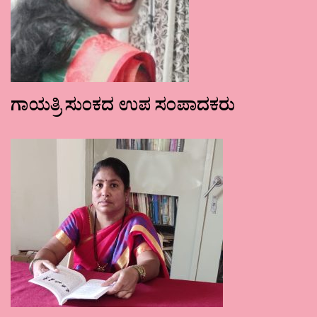
ಗಾಯತ್ರಿ ಸುಂಕದ ಉಪ ಸಂಪಾದಕರು