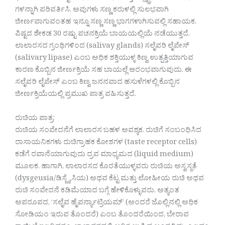
ಗಳನ್ನಾಗಿ ಪರಿವರ್ತಿಸಿ, ಅವುಗಳು ಸಣ್ಣ ಕರುಳಲ್ಲಿ ಸುಲಭವಾಗಿ
ಜೀರ್ಣವಾಗುವಂತಹ ಇನ್ನೂ ಸಣ್ಣ ಸಣ್ಣ ಭಾಗಗಳಾಗಿಸುವಲ್ಲಿ ಸಹಾಯಕ.
ಪಿಷ್ಟದ ಶೇಕಡ 30 ರಷ್ಟು ಪಚನಕ್ರಿಯೆ ಬಾಯಯಲ್ಲಿಯೆ ನಡೆಯುತ್ತದೆ.
ಲಾಲಾರಸದ ಗ್ರಂಥಿಗಳಿಂದ (salivay glands) ಸಲೈವರಿ ಲೈಪೇಸ್
(salivary lipase) ಎಂಬ ಅಧಿಕ ಶಕ್ತಿಯುಳ್ಳ ಕಿಣ್ವ ಉತ್ಪತ್ತಿಯಾಗುವ
ಕಾರಣ ಕೊಬ್ಬಿನ ಜೀರ್ಣಕ್ರಿಯೆ ಸಹ ಬಾಯಲ್ಲೆ ಆರಂಭವಾಗುವುದು. ಈ
ಸಲೈವರಿ ಲೈಪೇಸ್ ಎಂಬ ಕಿಣ್ವ ಜನನವಾದ ಹಸುಳೆಗಳಲ್ಲಿ ಕೊಬ್ಬಿನ
ಜೀರ್ಣಕ್ರಿಯೆಯಲ್ಲಿ ಪ್ರಮುಖ ಪಾತ್ರ ವಹಿಸುತ್ತದೆ.
ರುಚಿಯ ಪಾತ್ರ:
ರುಚಿಯ ಸಂವೇದನೆಗೆ ಲಾಲಾರಸ ಬಹಳ ಅವಶ್ಯಕ. ರುಚಿಗೆ ಸಂಬಂಧಿಸಿದ
ರಾಸಾಯನಿಕಗಳು ರುಚಿಗ್ರಾಹಕ ಕೋಶಗಳ (taste receptor cells)
ಕಡೆಗೆ ರವಾನೆಯಾಗುವುದು ದ್ರವ ಮಾಧ್ಯಮದ (liquid medium)
ಮೂಲಕ. ಹಾಗಾಗಿ, ಲಾಲಾರಸದ ಕೊರತೆಯುಳ್ಳವರು ರುಚಿಯ ಅಸ್ವಸ್ಥತೆ
(dysgeusia/ಡಿಸ್ಜ್ಯೆಸಿಯ) ಅಥವ ಕೆಟ್ಟ ಮತ್ತು ಲೋಹೀಯ ರುಚಿ ಅಥವ
ರುಚಿ ಸಂವೇದನೆ ಕಡಿಮೆಯಾದ ಬಗ್ಗೆ ಹೇಳಿಕೊಳ್ಳುವರು. ಅತ್ಯಂತ
ಅಪರೂಪದ, ‘ಸಲೈವ ಹೈಪರ್ನ್ಯಾಟ್ರಿಯಮ್’ (ಅಂದರೆ ಜೊಲ್ಲಿನಲ್ಲಿ ಅಧಿಕ
ಸೋಡಿಯಂ ಇರುವ ತೊಂದರೆ) ಎಂಬ ತೊಂದರೆಯಿಂದ, ಬೇರಾವ