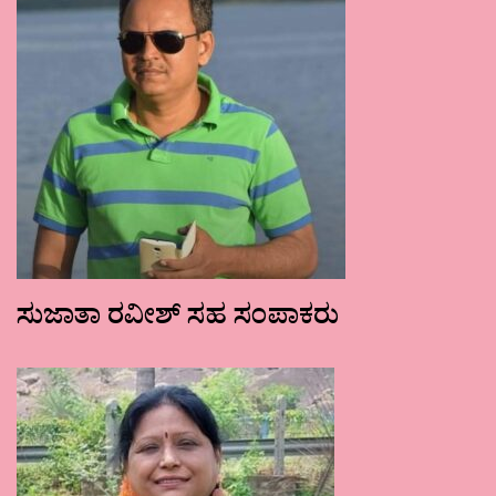
ಸುಜಾತಾ ರವೀಶ್ ಸಹ ಸಂಪಾಕರು