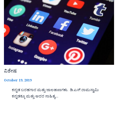
ವಿಶೇಷ
October 19, 2019
ಕನ್ನಡ ಬರಹಗಾರ ಮತ್ತು ಜಾಲತಾಣಗಳು. ಡಿ.ಎಸ್.ರಾಮಸ್ವಾಮಿ
ಕನ್ನಡಕ್ಕೂ ಮತ್ತು ಅದರ ಸಾಹಿತ್ಯ…