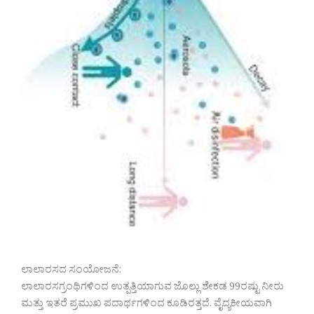
ಲಾಲಾರಸದ ಸಂಯೋಜನೆ:
ಲಾಲಾರಸಗ್ರಂಥಿಗಳಿಂದ ಉತ್ಪತ್ತಿಯಾಗುವ ಜೊಲ್ಲು ಶೇಕಡ 99ರಷ್ಟು ನೀರು
ಮತ್ತು ಇತರೆ ಪ್ರಮುಖ ಪದಾರ್ಥಗಳಿಂದ ಕೂಡಿರತ್ತದೆ. ವೈದ್ಯಕೀಯವಾಗಿ