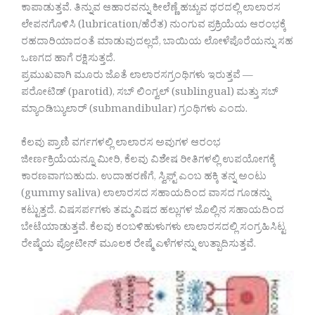
ಕಾಪಾಡುತ್ತವೆ. ತಿನ್ನುವ ಆಹಾರವನ್ನು ಕೀಲೆಣ್ಣೆ ಹಚ್ಚುವ ಥರದಲ್ಲಿ ಲಾಲಾರಸ
ಲೇಪನಗೊಳಿಸಿ (lubrication/ಹೆರೆತ) ನುಂಗುವ ಪ್ರಕ್ರಿಯೆಯ ಆರಂಭಕ್ಕೆ
ರಹದಾರಿಯಾದಂತೆ ಮಾಡುವುದಲ್ಲದೆ, ಬಾಯಿಯ ಲೋಳೆಪೊರೆಯನ್ನು ಸಹ
ಒಣಗದ ಹಾಗೆ ರಕ್ಷಿಸುತ್ತದೆ.
ಪ್ರಮುಖವಾಗಿ ಮೂರು ಜೊತೆ ಲಾಲಾರಸಗ್ರಂಥಿಗಳು ಇರುತ್ತವೆ —
ಪರೋಟಿಡ್ (parotid), ಸಬ್ ಲಿಂಗ್ವಲ್ (sublingual) ಮತ್ತು ಸಬ್
ಮ್ಯಾಂಡಿಬ್ಯುಲಾರ್ (submandibular) ಗ್ರಂಥಿಗಳು ಎಂದು.
ಕೆಲವು ಪ್ರಾಣಿ ವರ್ಗಗಳಲ್ಲಿ ಲಾಲಾರಸ ಅವುಗಳ ಆರಂಭ
ಜೀರ್ಣಕ್ರಿಯೆಯನ್ನೂ ಮೀರಿ, ಕೆಲವು ವಿಶೇಷ ರೀತಿಗಳಲ್ಲಿ ಉಪಯೋಗಕ್ಕೆ
ಕಾರಣವಾಗಬಹುದು. ಉದಾಹರಣೆಗೆ, ಸ್ವಿಫ್ಟ್ ಎಂಬ ಹಕ್ಕಿ ತನ್ನ ಅಂಟು
(gummy saliva) ಲಾಲಾರಸದ ಸಹಾಯದಿಂದ ವಾಸದ ಗೂಡನ್ನು
ಕಟ್ಟುತ್ತದೆ. ವಿಷಸರ್ಪಗಳು ತಮ್ಮವಿಷದ ಹಲ್ಲುಗಳ ಜೊಲ್ಲಿನ ಸಹಾಯದಿಂದ
ಬೇಟೆಯಾಡುತ್ತವೆ. ಕೆಲವು ಕಂಬಳಿಹುಳುಗಳು ಲಾಲಾರಸದಲ್ಲಿ ಸಂಗ್ರಹಿಸಿಟ್ಟ
ರೇಷ್ಮೆಯ ಪ್ರೋಟೀನ್ ಮೂಲಕ ರೇಷ್ಮೆ ಎಳೆಗಳನ್ನು ಉತ್ಪಾದಿಸುತ್ತವೆ.