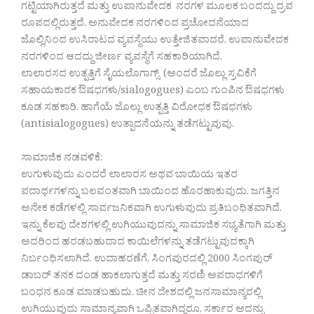
ಗಟ್ಟಿಯಾಗಿರುತ್ತದೆ ಮತ್ತು ಉಪಾನುವೇದಕ ನರಗಳ ಮೂಲಕ ಬಂದದ್ದು ದ್ರವ
ರೂಪದಲ್ಲಿರುತ್ತದೆ. ಅನುವೇದಕ ನರಗಳಿಂದ ಪ್ರಚೋದನೆಯಾದ
ಜೊಲ್ಲಿನಿಂದ ಉಸಿರಾಟದ ವ್ಯವಸ್ಥೆಯು ಉತ್ತೇಜಿತವಾದರೆ, ಉಪಾನುವೇದಕ
ನರಗಳಿಂದ ಆದದ್ದು ಜೀರ್ಣ ವ್ಯವಸ್ಥೆಗೆ ಸಹಕಾರಿಯಾಗಿದೆ.
ಲಾಲಾರಸದ ಉತ್ಪತ್ತಿಗೆ ಸೈಯಲೊಗಾಗ್ಸ್ (ಅಂದರೆ ಜೊಲ್ಲು ಸ್ರವಿಕೆಗೆ
ಸಹಾಯಕಾರಕ ಔಷಧಗಳು/sialogogues) ಎಂಬ ಗುಂಪಿನ ಔಷಧಗಳು
ಕೂಡ ಸಹಕಾರಿ. ಹಾಗೆಯೆ ಜೊಲ್ಲು ಉತ್ಪತ್ತಿ ವಿರೋಧಕ ಔಷಧಗಳು
(antisialogogues) ಉತ್ಪಾದನೆಯನ್ನು ತಡೆಗಟ್ಟುವುವು.
ಸಾಮಾಜಿಕ ನಡವಳಿಕೆ:
ಉಗುಳುವುದು ಎಂದರೆ ಲಾಲಾರಸ ಅಥವ ಬಾಯಿಯ ಇತರ
ಪದಾರ್ಥಗಳನ್ನು ಬಲವಂತವಾಗಿ ಬಾಯಿಂದ ಹೊರಹಾಕುವುದು. ಜಗತ್ತಿನ
ಅನೇಕ ಕಡೆಗಳಲ್ಲಿ ಸಾರ್ವಜನಿಕವಾಗಿ ಉಗುಳುವುದು ಪ್ರತಿಬಂಧಿತವಾಗಿದೆ.
ಇನ್ನು ಕೆಲವು ದೇಶಗಳಲ್ಲಿ ಉಗಿಯುವುದನ್ನು ಸಾಮಾಜಿಕ ಸಭ್ಯತೆಗಾಗಿ ಮತ್ತು
ಅದರಿಂದ ಹರಡಬಹುದಾದ ಕಾಯಿಲೆಗಳನ್ನು ತಡೆಗಟ್ಟುವುದಕ್ಕಾಗಿ
ನಿರ್ಬಂಧಿಸಲಾಗಿದೆ. ಉದಾಹರಣೆಗೆ, ಸಿಂಗಪುರದಲ್ಲಿ 2000 ಸಿಂಗಪುರ್
ಡಾಬರ್ ತನಕ ದಂಡ ಹಾಕಲಾಗುತ್ತದೆ ಮತ್ತು ಸರಣಿ ಅಪರಾಧಗಳಿಗೆ
ಬಂಧನ ಕೂಡ ಮಾಡಬಹುದು. ಚೀನ ದೇಶದಲ್ಲಿ ಜನಸಾಮಾನ್ಯರಲ್ಲಿ
ಉಗಿಯುವುದು ಸಾಮಾನ್ಯವಾಗಿ ಒಪ್ಪಿತವಾಗಿದ್ದರೂ, ಸರ್ಕಾರ ಅದನ್ನು