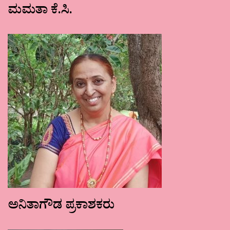
ಮಮತಾ ಕೆ.ಸಿ.
ಅನಿತಾಗೌಡ ಪ್ರಕಾಶಕರು