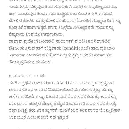
ವಿರೋಧಕಗಳು ಕಂಡುಬಂದಿದೆ. ಅಲ್ಲದೆ, ಮಾನವನ ಬಾಯಿಂದ
ಗಾಯಗಳನ್ನು ನೆಕ್ಕುವುದರಿಂದ ಸೋಂಕು ನಿವಾರಣೆ ಆಗುವುದಿಲ್ಲವಾದರೂ,
ಹಾಗೆ ಮಾಡುವುದರಿಂದ ಗಾಯ ಶುದ್ಧಿಯಂತು ಖಂಡಿತ ಆಗಿ, ಗಾಯದ
ಮೇಲಿನ ಕೊಳಕು ಮತ್ತು ಮೇಲಿರಬಹುದಾದ ಸೋಂಕಿನ ಸೂಕ್ಷ್ಮಜೀವಿಗಳನ್ನು
ಕೂಡ ತೆಗೆದಹಾಗಾಗುತ್ತದೆ. ಹಾಗಾಗಿ ಒಳ್ಳೆಯ ನೀರಿಲ್ಲದ ಕಡೆ, ಗಾಯವನ್ನು
ನೆಕ್ಕುವುದು ಉಪಯೋಗವಾಗುವುದು.
ಪಾವ್ಲಾವ್ ಪ್ರಯೋಗ ಒಂದರಲ್ಲಿ ನಾಯಿಗಳಿಗೆ ಘಂಟೆ ಬಾರಿಸಿದಾಗಲೆಲ್ಲ
ಜೊಲ್ಲು ಸುರಿಸುವ ಹಾಗೆ ಕಟ್ಟುಪಾಡು (conditioned) ಹಾಕಿ, ಪ್ರತಿ ಬಾರಿ
ಹಾಗಾದಾಗ ಆಹಾರದ ಆಸೆ ತೋರಿಸಲಾಗುತ್ತಿತ್ತು. ಓಕರಿಕೆ ಬಂದಾಗ ಸಹ
ಜೊಲ್ಲು ಸ್ರವಿಸುವುದು ಸಹಜ.
ಉಪವಾಸದ ಲಾಲಾರಸ:
ಬೆಳಗಿನ ಪ್ರಥಮ ಆಹಾರ (breakfast) ಸೇವನೆಗೆ ಮುನ್ನ ಉತ್ಪನ್ನವಾದ
ಲಾಲಾರಸದಿಂದ ಜನಪದ ಔಷಧೋಪಚಾರ ಮಾಡಲಾಗುತ್ತಿತ್ತು. ಜೊಲ್ಲು
ಅನೇಕ ಕಾಯಿಲೆಗಳನ್ನು ಗುಣಪಡಿಸುವುದೆಂಬ ನಂಬಿಕೆಯಿತ್ತು. ಅದರಲ್ಲೂ
ಉಪವಾಸದ ಹೊತ್ತಿನ ಜೊಲ್ಲು ಹೆಚ್ಚು ಪರಿಣಾಮಕಾರಿ ಎಂಬ ನಂಬಿಕೆ ಇತ್ತು.
ರಕ್ತದ ಬಣ್ಣಕ್ಕೆ ತಿರುಗಿದ ಕಣ್ಣುಗಳಿಗೆ, ಮಹಿಳೆಯರ ಉಪವಾಸದ ಜೊಲ್ಲು ಬಹಳ
ಉಪಯುಕ್ತ ಎಂಬ ನಂಬಿಕೆ ಸಹ ಇತ್ತಂತೆ.