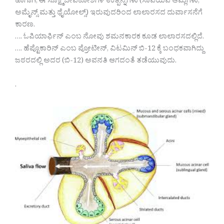
ಹಾಗಾಗಿ, ಈ ಸೂಕ್ಷ್ಮಜೀವಕೋಶಗಳ ಉತ್ಪನ್ನಗಳು (ಸಾವಯವ ಆಮ್ಲಗಳು,
ಅಮೈನ್ಸ್ ಮತ್ತು ಥೈಯೋಲ್ಸ್) ಇರುವುದರಿಂದ ಲಾಲಾರಸದ ದುರ್ವಾಸನೆಗೆ
ಕಾರಣ.
…. ಓಪಿಯಾರ್ಫಿನ್ ಎಂಬ ನೋವು ಶಮನಕಾರಕ ಕೂಡ ಲಾಲಾರಸದಲ್ಲಿದೆ.
…. ಹೆಪ್ಟೊಕಾರಿನ್ ಎಂಬ ಪ್ರೋಟೀನ್, ವಿಟಮಿನ್ ಬಿ-12 ಕ್ಕೆ ಬಂಧಕವಾಗಿದ್ದು
ಜಠರದಲ್ಲಿ ಅದರ (ಬಿ-12) ಅವನತಿ ಆಗದಂತೆ ತಡೆಯುವುದು.
.