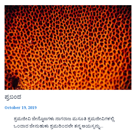
ಪ್ರಬಂದ
October 19, 2019
ಶ್ರಮಜೀವಿ ಜೇನ್ನೊಣಗಳು ನಾಗರಾಜ ಮಸೂತಿ ಶ್ರಮಜೀವಿಗಳಲ್ಲಿ
ಒಂದಾದ ಜೇನುಹುಳು ಶ್ರಮದಿಂದಲೇ ತನ್ನ ಆಯಸ್ಸನ್ನು…