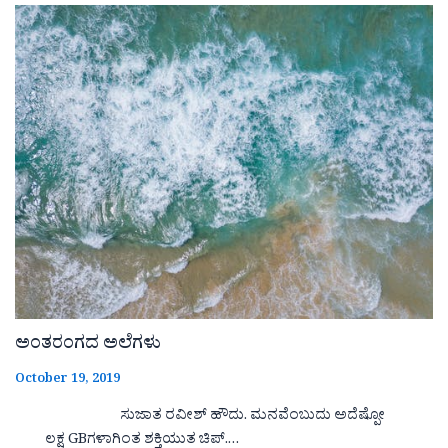
ಅಂತರಂಗದ ಅಲೆಗಳು
October 19, 2019
ಸುಜಾತ ರವೀಶ್ ಹೌದು. ಮನವೆಂಬುದು ಅದೆಷ್ಪೋ
ಲಕ್ಷ GBಗಳಾಗಿಂತ ಶಕ್ತಿಯುತ ಚಿಪ್.…