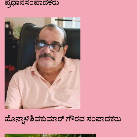
ಪ್ರಧಾನಸಂಪಾದಕರು
ಹೊನ್ನಾಳಿಶಿವಕುಮಾರ್ ಗೌರವ ಸಂಪಾದಕರು