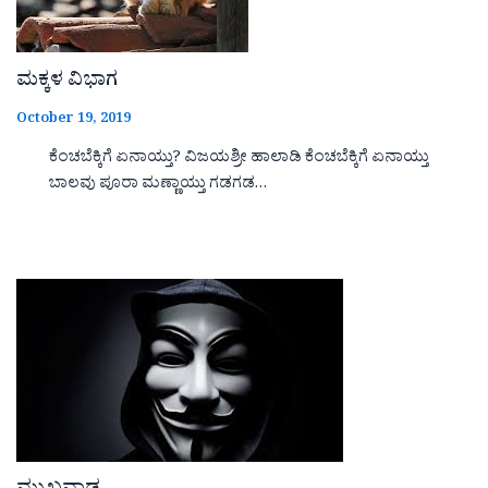
ಮಕ್ಕಳ ವಿಭಾಗ
October 19, 2019
ಕೆಂಚಬೆಕ್ಕಿಗೆ ಏನಾಯ್ತು? ವಿಜಯಶ್ರೀ ಹಾಲಾಡಿ ಕೆಂಚಬೆಕ್ಕಿಗೆ ಏನಾಯ್ತು
ಬಾಲವು ಪೂರಾ ಮಣ್ಣಾಯ್ತು ಗಡಗಡ…