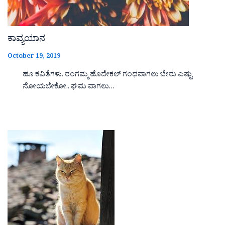
ಕಾವ್ಯಯಾನ
October 19, 2019
ಹೂ ಕವಿತೆಗಳು. ರಂಗಮ್ಮ ಹೊದೇಕಲ್ ಗಂಧವಾಗಲು ಬೇರು ಎಷ್ಟು
ನೋಯಬೇಕೋ.. ಘಮ ವಾಗಲು…