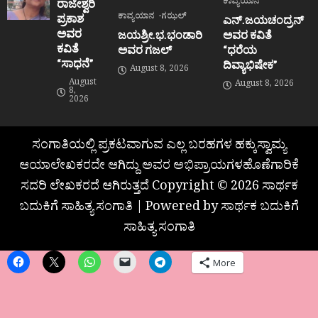
ಕಾವ್ಯಯಾನ
ರಾಜೇಶ್ವರಿ
ಕಾವ್ಯಯಾನ
ಗಝಲ್
ಪ್ರಕಾಶ
ಎನ್.ಜಯಚಂದ್ರನ್
ಅವರ
ಜಯಶ್ರೀ.ಭ.ಭಂಡಾರಿ
ಅವರ ಕವಿತೆ
ಕವಿತೆ
ಅವರ ಗಜಲ್
“ಧರೆಯ
“ಸಾಧನೆ”
ದಿವ್ಯಾಭಿಷೇಕ”
August 8, 2026
August
August 8, 2026
8,
2026
ಸಂಗಾತಿಯಲ್ಲಿ ಪ್ರಕಟವಾಗುವ ಎಲ್ಲ ಬರಹಗಳ ಹಕ್ಕುಸ್ವಾಮ್ಯ
ಆಯಾಲೇಖಕರದೇ ಆಗಿದ್ದು ಅವರ ಅಭಿಪ್ರಾಯಗಳಹೊಣೆಗಾರಿಕೆ
ಸದರಿ ಲೇಖಕರದೆ ಆಗಿರುತ್ತದೆ Copyright © 2026 ಸಾರ್ಥಕ
ಬದುಕಿಗೆ ಸಾಹಿತ್ಯ ಸಂಗಾತಿ | Powered by ಸಾರ್ಥಕ ಬದುಕಿಗೆ
ಸಾಹಿತ್ಯ ಸಂಗಾತಿ
More