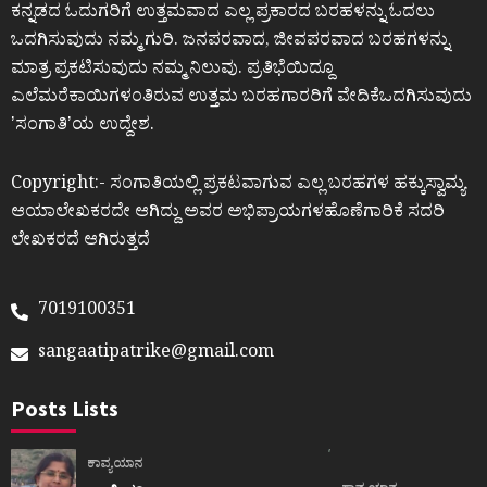
ಕನ್ನಡದ ಓದುಗರಿಗೆ ಉತ್ತಮವಾದ ಎಲ್ಲ ಪ್ರಕಾರದ ಬರಹಳನ್ನು ಓದಲು
ಒದಗಿಸುವುದು ನಮ್ಮ ಗುರಿ. ಜನಪರವಾದ, ಜೀವಪರವಾದ ಬರಹಗಳನ್ನು
ಮಾತ್ರ ಪ್ರಕಟಿಸುವುದು ನಮ್ಮ ನಿಲುವು. ಪ್ರತಿಭೆಯಿದ್ದೂ
ಎಲೆಮರೆಕಾಯಿಗಳಂತಿರುವ ಉತ್ತಮ ಬರಹಗಾರರಿಗೆ ವೇದಿಕೆಒದಗಿಸುವುದು
ʼಸಂಗಾತಿʼಯ ಉದ್ದೇಶ.
Copyright:- ಸಂಗಾತಿಯಲ್ಲಿ ಪ್ರಕಟವಾಗುವ ಎಲ್ಲ ಬರಹಗಳ ಹಕ್ಕುಸ್ವಾಮ್ಯ
ಆಯಾಲೇಖಕರದೇ ಆಗಿದ್ದು ಅವರ ಅಭಿಪ್ರಾಯಗಳಹೊಣೆಗಾರಿಕೆ ಸದರಿ
ಲೇಖಕರದೆ ಆಗಿರುತ್ತದೆ
7019100351
sangaatipatrike@gmail.com
Posts Lists
ಕಾವ್ಯಯಾನ