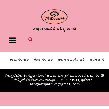
ಸಾರ್ಥಕ ಬದುಕಿಗೆ ಸಾಹಿತ್ಯ ಸಂಗಾತಿ
Menu
ಕಾವ್ಯ ಸಂಗಾತಿ
ಕಥಾ ಸಂಗಾತಿ
ಅನುವಾದ ಸಂಗಾತಿ
ಅಂಕಣ ಸಂಗಾ
ನಿಮ್ಮ ಲೇಖನಗಳನ್ನು ಇ-ಮೇಲ್ ಅಥವಾ ವಾಟ್ಸಪ್ ಮುಖಾಂತರ ನಮ್ಮ ಸಂಗತಿ
ವೆಬ್ಸೈಟ್ ಕಳಿಸಬಹುದು ವಾಟ್ಸಪ್‌ :- 9483261944, ಇಮೇಲ್ :-
sangaatipatrike@gmail.com