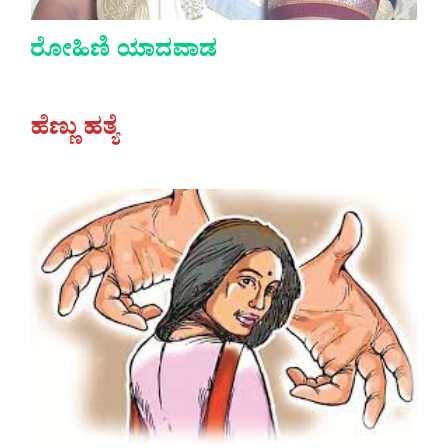
ರೋಹಿಣಿ ಯಾದವಾಡ
ಹೆಣ್ಣು ಹತ್ಯೆ