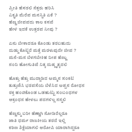
ಪ್ರೀತಿ ಹೆಸರಲಿ ನೆತ್ತರು ಹರಿಸಿ
ವಿಕೃತಿ ಮೆರೆವ ಮನಸ್ಥಿತಿ ಏಕೆ ?
ಹೆಣ್ಣ ಜೀವವದು ಕಾಲ ಕಸವೆ
ಹೇಳಿ ಇದಕೆ ಉತ್ತರವ ನೀವು ?
ಏನು ಬೇಕಾದರೂ ಕೊಂಡು ತರಬಹುದು
ದುಡ್ಡು ಕೊಟ್ಟರೆ ಮತ್ತೆ ಮರಳುವುದೇ ಜೀವ ?
ಮನೆ-ಮನ ಬೆಳಗಬೇಕಿಹ ದೀಪ ಹೆಣ್ಣು
ನಂದಿ ಹೋಗುತಿವೆ ನಿತ್ಯ ದುಷ್ಕೃತ್ಯದಲಿ
ಹೊತ್ತು ಹೆತ್ತು ಮುದ್ದಾಡಿದ ಅಮ್ಮನ ಸಂಕಟ
ತುತ್ತುಣಿಸಿ ಭರವಸೆಯ ಬೆಳೆಸಿದ ಅಪ್ಪನ ರೋಧನ
ರಕ್ತ ಹಂಚಿಕೊಂಡ ಒಡಹುಟ್ಟು ಸಂಬಂಧಗಳ
ಆಕ್ರಂಧನ ಹೇಳಲು ಪದಗಳಿಲ್ಲ ನನ್ನಲಿ
ಹೆಣ್ಣನ್ನು ಬರೀ ಹೆಣ್ಣಾಗಿ ನೋಡಿರೆಲ್ಲರೂ
ಜಾತಿ ಧರ್ಮ ರಾಜಕೀಯ ತರದೆ ಇಲ್ಲಿ
ಕಠಿಣ ಶಿಕ್ಷೆಯಾಗಲಿ ಆರೋಪಿ ಯಾರಾಗಿದ್ದರೂ