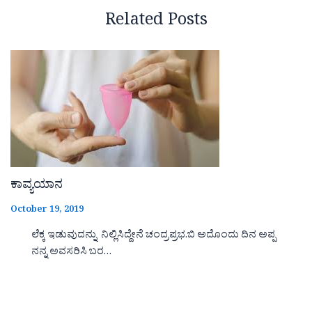
Related Posts
ಕಾವ್ಯಯಾನ
October 19, 2019
ಲೆಕ್ಕ ಇಡುವುದನ್ನು ನಿಲ್ಲಿಸಿದ್ದೇನೆ ಚಂದ್ರಪ್ರಭ.ಬಿ ಅದೊಂದು ದಿನ ಅಪ್ಪ
ನನ್ನ ಅವಸರಿಸಿ ಬರ…