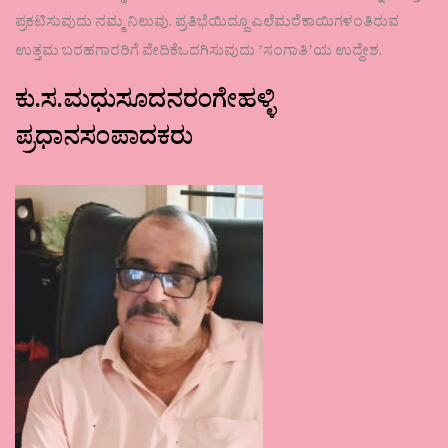
ಪ್ರಕಟಿಸುವುದು ನಮ್ಮ ನಿಲುವು. ಪ್ರತಿಭೆಯಿದ್ದೂ ಎಲೆಮರೆಕಾಯಿಗಳಂತಿರುವ
ಉತ್ತಮ ಬರಹಗಾರರಿಗೆ ವೇದಿಕೆಒದಗಿಸುವುದು ʼಸಂಗಾತಿʼಯ ಉದ್ದೇಶ.
ಕು.ಸ.ಮಧುಸೂದನರಂಗೇಹಳ್ಳಿ
ಪ್ರಧಾನಸಂಪಾದಕರು