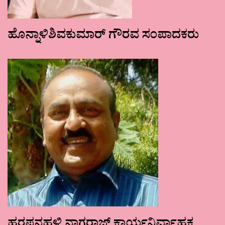
ಹೊನ್ನಾಳಿಶಿವಕುಮಾರ್ ಗೌರವ ಸಂಪಾದಕರು