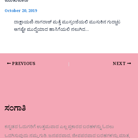
ಮುಖವಾಡ
October 20, 2019
ದಾಕ್ಷಾಯಣಿ ನಾಗರಾಜ್ ಮತ್ತೆ ಮುಸ್ಸಂಜೆಯಲಿ ಮುಸುಕಿನ ಗುದ್ದಾಟ
ಆಗಷ್ಟೇ ಮುದ್ದೆಯಾದ ಹಾಸಿಗೆಯಲಿ ನಲುಗಿದ…
PREVIOUS
NEXT
ಸಂಗಾತಿ
ಕನ್ನಡದ ಓದುಗರಿಗೆ ಉತ್ತಮವಾದ ಎಲ್ಲ ಪ್ರಕಾರದ ಬರಹಳನ್ನು ಓದಲು
ಒದಗಿಸುವುದು ನಮ್ಮ ಗುರಿ. ಜನಪರವಾದ, ಜೀವಪರವಾದ ಬರಹಗಳನ್ನು ಮಾತ್ರ