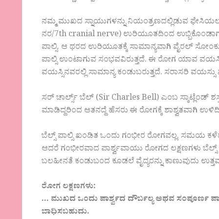
ನಮ್ಮ ಮುಖದ ಸ್ನಾಯುಗಳನ್ನು ನಿಯಂತ್ರಣದಲ್ಲಿಡುವ ಫೇಸಿ
ನರ/7th cranial nerve) ಉರಿಯೂತದಿಂದ ಉಬ್ಬಿಕೊಂಡಾಗ ಆ ಭ
ಪಾಲ್ಸಿ. ಆ ಥರದ ಉರಿಯೂತಕ್ಕೆ ಸಾಮಾನ್ಯವಾಗಿ ವೈರಲ್ ಸೋಂಕ
ಪಾಲ್ಸಿ ಉಂಟಾಗುವ ಸಂಭವವಿರುತ್ತದೆ. ಈ ರೋಗ ಯಾವ ವಯಸ್ಸ
ವಯಸ್ಸಿನವರಲ್ಲಿ ಸಾಮಾನ್ಯ ಕಂಡುಬರುತ್ತದೆ. ಸರಾಸರಿ ವಯಸ್ಸು 
ಸರ್ ಚಾರ್ಲ್ಸ್ ಬೆಲ್ (Sir Charles Bell) ಎಂಬ ಸ್ಕಾಟ್ಲೆಂಡ್ ಶಸ
ಮಾಡಿದ್ದರಿಂದ ಆತನದ್ದೆ ಹೆಸರು ಈ ರೋಗಕ್ಕೆ ಶಾಶ್ವತವಾಗಿ ಉಳಿದಿ
ಬೆಲ್ಸ್ ಪಾಲ್ಸಿ ಖಂಡಿತ ಒಂದು ಗಂಭೀರ ರೋಗವಲ್ಲ. ಸಮಯ ಕಳೆ
ಆದರೆ ಗಂಭೀರವಾದ ಪಾರ್ಶ್ವವಾಯು ರೋಗದ ಲಕ್ಷಣಗಳು ಬೆಲ್ಸ್
ಬಲಹೀನತೆ ಕಂಡುಬಂದ ಕೂಡಲೆ ವೈದ್ಯರನ್ನು ಕಾಣುವುದು ಉತ್ತ
ರೋಗ ಲಕ್ಷಣಗಳು:
… ಮುಖದ ಒಂದು ಪಾರ್ಶ್ವದ ದೌರ್ಬಲ್ಯ ಅಥವ ಸಂಪೂರ್ಣ ಪಾರ
ಬಾಧಿಸಬಹುದು.