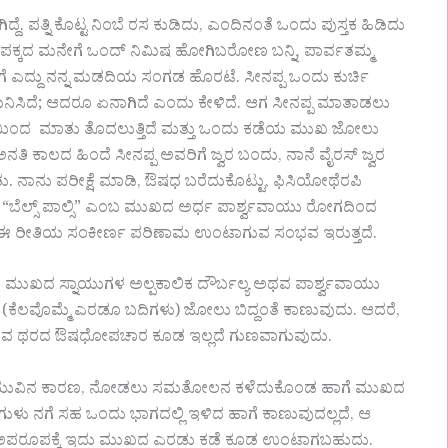
ಿದ್ದೆ. ಪತ್ನಿ ಕೊಟ್ಟ ನಿಂಬೆ ರಸ ಕುಡಿದು, ಎಂದಿನಂತೆ ಒಂದು ಪುಸ್ತಕ ಹಿಡಿದು
 ಪಕ್ಕದ ಮನೇಗೆ ಒಂದ್ ನಿಮಿಷ ಹೋಗಿಬರೋಣ ಬನ್ನಿ, ಪಾರ್ವತಮ್ಮ
ೆ ಎದ್ದು ನನ್ನ ಮಡದಿಯ ಸಂಗಡ ಹೊರಟೆ. ಸೀನಪ್ಪ ಒಂದು ಕುರ್ಚಿ
ನಿಸಿದೆ; ಆದರೂ ಏನಾಗಿದೆ ಎಂದು ಕೇಳಿದೆ. ಆಗ ಸೀನಪ್ಪ ಮಾತಾಡಲು
ಂಟೆಯಿಂದ ಮಾತು ತೊದಲುತ್ತಿದೆ ಮತ್ತು ಒಂದು ಕಡೆಯ ಮುಖ ಜೋಲು
ು. ಅನತಿ ಕಾಲದ ಹಿಂದೆ ಸೀನಪ್ಪ ಅವರಿಗೆ ಜ್ವರ ಬಂದು, ನಾನೆ ವೈರಸ್ ಜ್ವರ
ತು. ನಾನು ಪರೀಕ್ಷೆ ಮಾಡಿ, ಔಷಧ ಬರೆದುಕೊಟ್ಟು, ಫಿಸಿಯೋಥೆರಪಿ
ಯ “ಬೆಲ್ಸ್ ಪಾಲ್ಸಿ” ಎಂಬ ಮುಖದ ಅರ್ಧ ಪಾರ್ಶ್ವವಾಯು ರೋಗದಿಂದ
ಿಗೆ ಈ ರೀತಿಯ ಸಂಕೀರ್ಣ ಪರಿಣಾಮ ಉಂಟಾಗುವ ಸಂಭವ ಇರುತ್ತದೆ.
ಿಂದ ಮುಖದ ಸ್ನಾಯುಗಳ ಅಲ್ಪಕಾಲಿಕ ದೌರ್ಬಲ್ಯ ಅಥವ ಪಾರ್ಶ್ವವಾಯು
(ಕೆಲವೊಮ್ಮೆ ಎರಡೂ ಬದಿಗಳು) ಜೋಲು ಬಿದ್ದಂತೆ ಕಾಣುವುದು. ಆದರೆ,
್ಲಿ ಯಾವ ಥರದ ಔಷಧೋಪಚಾರ ಕೂಡ ಇಲ್ಲದೆ ಗುಣವಾಗುವುದು.
ಾರ್ಶ್ವವಾಯುವಿನ ಕಾರಣ, ನೋಡಲು ಸಮತೋಲನ ಕಳೆದುಕೊಂಡ ಹಾಗೆ ಮುಖದ
ುಗುಳು ನಗೆ ಸಹ ಒಂದು ಭಾಗದಲ್ಲಿ ಇಳಿದ ಹಾಗೆ ಕಾಣುವುದಲ್ಲದೆ, ಆ
ತ್ಯಂತ ಅಪರೂಪಕ್ಕೆ ಇದು ಮುಖದ ಎರಡು ಕಡೆ ಕೂಡ ಉಂಟಾಗಬಹುದು.