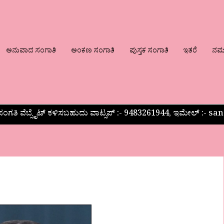
ಅನುವಾದ ಸಂಗಾತಿ
ಅಂಕಣ ಸಂಗಾತಿ
ಪುಸ್ತಕ ಸಂಗಾತಿ
ಇತರೆ
ನಮ್ಮ
ಂಗತಿ ವೆಬ್ಸೈಟ್ ಕಳಿಸಬಹುದು ವಾಟ್ಸಪ್‌ :- 9483261944, ಇಮೇಲ್ :-