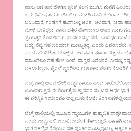
ನಾನು ಆಗ ತಾನೆ ಬೆಳಗಿನ ಕ್ಲಿನಿಕ್ ಕೆಲಸ ಮುಗಿಸಿ ಮನೆಗೆ ಹಿಂತಿರುಗ
ಐದು ನಿಮಿಷ ಸಹ ಸಂದಿರಲಿಲ್ಲ, ಮಡದಿ ರೂಮಿಗೆ ಬಂದು, “ರೀ,
ಬಂದಿದಾರೆ; ಗಂಡನಿಗೆ ಹುಷಾರಿಲ್ಲ ಅಂತ” ಅಂದಾಗ, ಸೀದಾ ಹಾಗ
ಮೇಲೆ ಕೂತಿದ್ದರು. ನಾನು ಹತ್ತಿರ ಹೋದಾಗಲೆ ಅವರ ಮುಖ ಗಮ
ಪ್ರಯತ್ನಿಸಿ ತೊದಲಿದಾಗ, ಪಾರ್ವತಮ್ಮನವರೆ, ‘ಒಂದರ್ಧ ಗ
ಬಿದ್ದು, ರೆಪ್ಪೆ ಸಹ ಸರಿಯಾಗಿ ಮುಚ್ಚುತ್ತಿಲ್ಲ’ ಎಂದು ವಿವರಿಸಿದರ
ಎಂದು ಹೇಳಿ ಔಷಧ ಕೊಟ್ಟಿದ್ದೆ. ಈಗ ನನಗೆ ಪೂರ್ಣ ಚಿತ್ರ ದೊರಕಿ
ಮಾಡಿಸಲೂ ಸಹ ಹೇಳಿ ಬಂದೆ. ವಾಸ್ತವ ಏನೆಂದರೆ, ಸೀನಣ್ಣ ಸದ್
ಬಳಲುತ್ತಿದ್ದರು. ವೈರಸ್ ಜ್ವರದಿಂದ ಗುಣವಾದ ನಂತರ ಕೆಲವರ
ಬೆಲ್ಸ್ ಪಾಲ್ಸಿ ಅಥವ ಬೆಲ್ಸ್ ಪಾರ್ಶ್ವವಾಯು ಎಂಬ ಕಾಯಿಲೆಯ
ಉಂಟಾಗುತ್ತದೆ. ಈ ರೋಗಕ್ಕೆ ತುತ್ತಾದವರ ಮುಖದ ಅರ್ಧ ಭಾಗ 
ಈ ಪರಿಸ್ಥಿತಿ ಗಂಭೀರವೂ ಅಲ್ಲ ಮತ್ತು ಕೆಲವೇ ತಿಂಗಳುಗಳಲ
ಬೆಲ್ಸ್ ಪಾಲ್ಸಿಯಲ್ಲಿ, ಮುಖದ ಸ್ನಾಯುಗಳ ತಾತ್ಕಾಲಿಕ ಪ
ಒಂದು ಪಾರ್ಶ್ವದಲ್ಲಿ ಏರುಪೇರಾದಂತೆ ತೋರುತ್ತದೆ. ಹಾಗಾಗಿ ಮ
ಭಾಗದ ಕಣ್ಣಿನ ರೆಪ್ಪೆಯೂ ಸಹ ಪೂರ್ತಿ ಮುಚ್ಚುವುದಿಲ್ಲ. ಅ