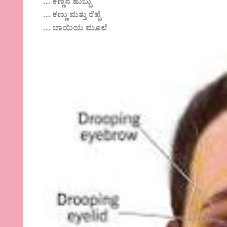
… ಕಣ್ಣಿನ ಹುಬ್ಬು
… ಕಣ್ಣು ಮತ್ತು ರೆಪ್ಪೆ
… ಬಾಯಿಯ ಮೂಲೆ