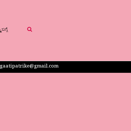
 ಬಗ್ಗೆ
 sangaatipatrike@gmail.com