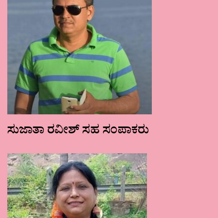
ಸುಜಾತಾ ರವೀಶ್ ಸಹ ಸಂಪಾಕರು