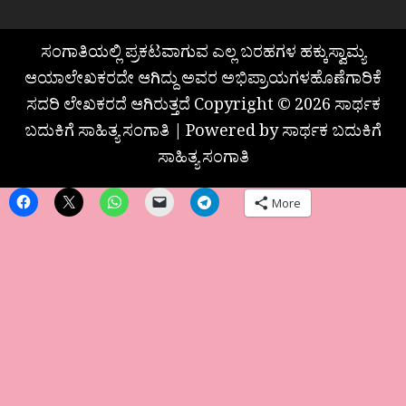
ಸಂಗಾತಿಯಲ್ಲಿ ಪ್ರಕಟವಾಗುವ ಎಲ್ಲ ಬರಹಗಳ ಹಕ್ಕುಸ್ವಾಮ್ಯ
ಆಯಾಲೇಖಕರದೇ ಆಗಿದ್ದು ಅವರ ಅಭಿಪ್ರಾಯಗಳಹೊಣೆಗಾರಿಕೆ
ಸದರಿ ಲೇಖಕರದೆ ಆಗಿರುತ್ತದೆ Copyright © 2026 ಸಾರ್ಥಕ
ಬದುಕಿಗೆ ಸಾಹಿತ್ಯ ಸಂಗಾತಿ | Powered by ಸಾರ್ಥಕ ಬದುಕಿಗೆ
ಸಾಹಿತ್ಯ ಸಂಗಾತಿ
More