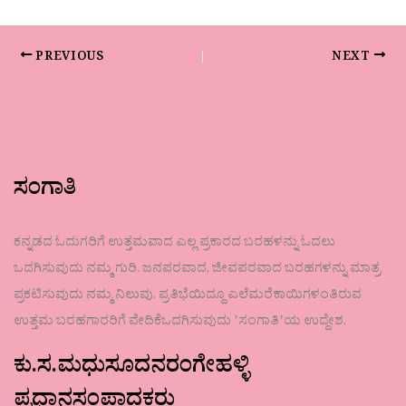
PREVIOUS
NEXT
ಸಂಗಾತಿ
ಕನ್ನಡದ ಓದುಗರಿಗೆ ಉತ್ತಮವಾದ ಎಲ್ಲ ಪ್ರಕಾರದ ಬರಹಳನ್ನು ಓದಲು
ಒದಗಿಸುವುದು ನಮ್ಮ ಗುರಿ. ಜನಪರವಾದ, ಜೀವಪರವಾದ ಬರಹಗಳನ್ನು ಮಾತ್ರ
ಪ್ರಕಟಿಸುವುದು ನಮ್ಮ ನಿಲುವು. ಪ್ರತಿಭೆಯಿದ್ದೂ ಎಲೆಮರೆಕಾಯಿಗಳಂತಿರುವ
ಉತ್ತಮ ಬರಹಗಾರರಿಗೆ ವೇದಿಕೆಒದಗಿಸುವುದು ʼಸಂಗಾತಿʼಯ ಉದ್ದೇಶ.
ಕು.ಸ.ಮಧುಸೂದನರಂಗೇಹಳ್ಳಿ
ಪ್ರಧಾನಸಂಪಾದಕರು