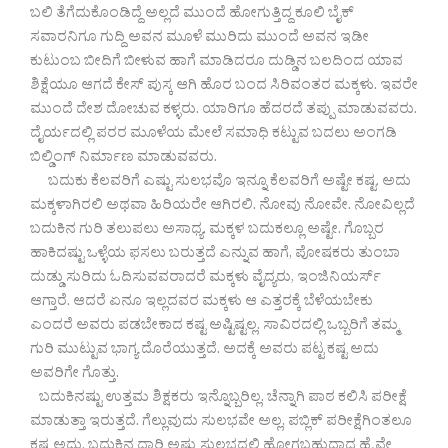
ಬಲಿ ತೆಗೆದುಕೊಂಡಿದ್ದೆ ಅಲ್ಲದೆ ಮುಂದೆ ಹೋಗುತ್ತಿದ್ದ ಕೂಲಿ ಬೈಕ್
ಸವಾರನಿಗೂ ಗುದ್ದಿ ಅವನ ಮೂಳೆ ಮುರಿದು ಮುಂದೆ ಅವನ ಇಡೀ
ಕುಟುಂಬ ಬೀದಿಗೆ ಬೀಳುವ ಹಾಗೆ ಮಾಡಿದರೂ ದುಡ್ಡಿನ ಬಲದಿಂದ ಯಾವ
ಶಿಕ್ಷೆಯೂ ಆಗದೆ ಕೇಸ್ ಪುಸ್ಕ ಆಗಿ ಹೊರ ಬಂದ ಸಿರಿವಂತರ ಮಕ್ಕಳು. ಇವರೇ
ಮುಂದೆ ದೇಶ ದೋಚುವ ಕಳ್ಳರು. ಯಾರಿಗೂ ಹೆದರದೆ ತಪ್ಪು ಮಾಡುವವರು.
ದೈರ್ಯದಲ್ಲಿ ಪರರ ಮೂಳೆಯ ಮೇಲೆ ಸಮಾಧಿ ಕಟ್ಟುವ ಬದಲು ಅಂಗಡಿ
ಬಿಲ್ಡಿಂಗ್ ನಿರ್ಮಾಣ ಮಾಡುವವರು.
ಬದುಕು ಕೆಲವರಿಗೆ ಎಷ್ಟು ಸುಲಭವೊ ಇನ್ನೂ ಕೆಲವರಿಗೆ ಅಷ್ಟೇ ಕಷ್ಟ. ಅದು
ಮಕ್ಕಳಾಗಿರಲಿ ಅಥವಾ ಹಿರಿಯರೇ ಆಗಿರಲಿ. ನೋವು ನೋವೇ. ನೋವಿಲ್ಲದೆ
ಬದುಕಿನ ಗುರಿ ತಲುಪಲು ಅಸಾಧ್ಯ. ಮಕ್ಕಳ ಬದುಕಲ್ಲೂ ಅಷ್ಟೇ. ಗೊಬ್ಬರ
ಹಾಕಿದಷ್ಟು ಒಳ್ಳೆಯ ಫಸಲು ಬರುತ್ತದೆ ಎನ್ನುವ ಹಾಗೆ, ಪೋಷಕರು ತುಂಬಾ
ದುಡ್ಡು ಸುರಿದು ಓದಿಸುವವರಾದರೆ ಮಕ್ಕಳು ವೈದ್ಯರು, ಇಂಜಿನಿಯರ್ಸ್
ಆಗ್ತಾರೆ. ಆದರೆ ಏನೂ ಇಲ್ಲದವರ ಮಕ್ಕಳು ಆ ಎತ್ತರಕ್ಕೆ ಬೆಳೆಯಬೇಕು
ಎಂದರೆ ಅವರು ಪಡಬೇಕಾದ ಕಷ್ಟ ಅಷ್ಟಿಷ್ಟಲ್ಲ. ಸಾವಿರದಲ್ಲಿ ಒಬ್ಬರಿಗೆ ತಮ್ಮ
ಗುರಿ ಮುಟ್ಟುವ ಭಾಗ್ಯ ದೊರೆಯುತ್ತದೆ. ಅದಕ್ಕೆ ಅವರು ಪಟ್ಟ ಕಷ್ಟ ಅದು
ಅವರಿಗೇ ಗೊತ್ತು.
ಬದುಕಿನಷ್ಟು ಉತ್ತಮ ಶಿಕ್ಷಕರು ಇನ್ನೊಬ್ಬರಿಲ್ಲ. ಚೆನ್ನಾಗಿ ಪಾಠ ಕಲಿಸಿ ಪರೀಕ್ಷೆ
ಮಾಡುತ್ತಾ ಇರುತ್ತದೆ. ಗೆಲ್ಲುವುದು ಸುಲಭವೇ ಅಲ್ಲ, ಪಬ್ಲಿಕ್ ಪರೀಕ್ಷೆಗಿಂತಲೂ
ಕಷ್ಟ ಅದು. ಬದುಕಿನ ದಾರಿ ಅಷ್ಟು ಸುಲಭದಲ್ಲಿ ಹೋಗಬಹುದಾದ ಹೈ ವೇ