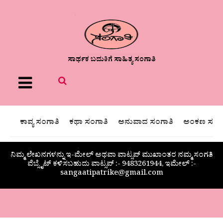
ಸಾರ್ಥಕ ಬದುಕಿಗೆ ಸಾಹಿತ್ಯ ಸಂಗಾತಿ
Menu
ಕಾವ್ಯ ಸಂಗಾತಿ
ಕಥಾ ಸಂಗಾತಿ
ಅನುವಾದ ಸಂಗಾತಿ
ಅಂಕಣ ಸಂಗಾ
ನಿಮ್ಮ ಲೇಖನಗಳನ್ನು ಇ-ಮೇಲ್ ಅಥವಾ ವಾಟ್ಸಪ್ ಮುಖಾಂತರ ನಮ್ಮ ಸಂಗತಿ
ವೆಬ್ಸೈಟ್ ಕಳಿಸಬಹುದು ವಾಟ್ಸಪ್‌ :- 9483261944, ಇಮೇಲ್ :-
sangaatipatrike@gmail.com