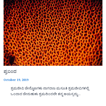
ಪ್ರಬಂದ
October 19, 2019
ಶ್ರಮಜೀವಿ ಜೇನ್ನೊಣಗಳು ನಾಗರಾಜ ಮಸೂತಿ ಶ್ರಮಜೀವಿಗಳಲ್ಲಿ
ಒಂದಾದ ಜೇನುಹುಳು ಶ್ರಮದಿಂದಲೇ ತನ್ನ ಆಯಸ್ಸನ್ನು…