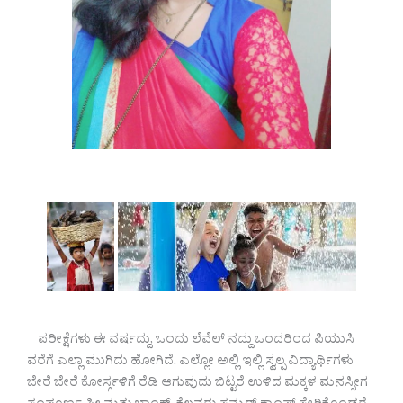
ಪರೀಕ್ಷೆಗಳು ಈ ವರ್ಷದ್ದು, ಒಂದು ಲೆವೆಲ್ ನದ್ದು ಒಂದರಿಂದ ಪಿಯುಸಿ
ವರೆಗೆ ಎಲ್ಲಾ ಮುಗಿದು ಹೋಗಿದೆ. ಎಲ್ಲೋ ಅಲ್ಲಿ ಇಲ್ಲಿ ಸ್ವಲ್ಪ ವಿದ್ಯಾರ್ಥಿಗಳು
ಬೇರೆ ಬೇರೆ ಕೋರ್ಸ್ಗಳಿಗೆ ರೆಡಿ ಆಗುವುದು ಬಿಟ್ಟರೆ ಉಳಿದ ಮಕ್ಕಳ ಮನಸ್ಸೀಗ