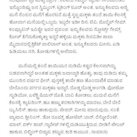
ಸಂಪೂರ್ಣ ಫ್ರೀ ಮತ್ತು ಬ್ಲಾಂಕ್. ಕೆಲವರು ಸಮ್ಮರ್ ಕ್ಯಾಂಪ್ ಸೇರಿಕೊಂಡರೆ
ಇನ್ನೊಂದಿಷ್ಟು ಜನ ಸ್ವಿಮ್ಮಿಂಗ್, ಟ್ರಕಿಂಗ್ ಟೂರ್ ಅಂತ, ಇನ್ನೂ ಕೆಲವರು ಅಜ್ಜಿ
ಮನೆ ನೆಂಟರ ಮನೆಗೆ ಹೊರಟರೆ ಮತ್ತೆ ಸ್ವಲ್ಪ ಮಕ್ಕಳು ತಂದೆ ತಾಯಿ ಕೆಲಸಕ್ಕೆ
ಹೋದಾಗ ಮನೆಯಲ್ಲಿ ಒಬ್ಬರು, ಇಬ್ಬರೇ ಇಡೀ ದಿನ. ಟಿವಿ, ಮೊಬೈಲ್ ಗೇಮ್,
ಕಂಪ್ಯೂಟರ್ ಇವಿಷ್ಟೇ ಇವರ ಪ್ರಪಂಚ. ಇನ್ನು ಕೆಲವರು ಸ್ಪೋರ್ಟ್ಸ್ ಗೇಮ್ಸ್
ಕೋಚ್ ತೆಗೆದುಕೊಳ್ಳುತ್ತಾ ಇದ್ದರೆ ಹಳ್ಳಿಯ ಮಕ್ಕಳು ದಿನವಿಡೀ ಶಾಲಾ
ಮೈದಾನದಲ್ಲಿ ಕ್ರಿಕೆಟ್ ವಾಲಿಬಾಲ್ ಅಂತ, ಇನ್ನೂ ಕೆಲವರು ಮೀನು, ಏಡಿ
ಹಿಡಿಯಲು ನದಿ, ತೋಡುಗಳಲ್ಲಿ ಅಲೆದಾಟ.
ಮನೆಯಲ್ಲಿ ತಂದೆ ತಾಯಿಯರ ದುಡಿಮೆ ಕಷ್ಟದ ಕೆಲಸವಾಗಿದ್ದು,
ಬಡವರಾಗಿದ್ದರೆ ಅಂತಹ ಮಕ್ಕಳು ಜವಾಬ್ದಾರಿ ಹೊತ್ತು, ತಾವು ದುಡಿದು ತಮ್ಮ
ಮುಂದಿನ ವರ್ಷದ ಫೀಸ್, ಪುಸ್ತಕಕ್ಕೆ ತಾವೇ ಹಣ ಹೊಂದಾಣಿಕೆ ಮಾಡುವ
ಬೇರೊಂದು ವರ್ಗದ ಮಕ್ಕಳೂ ಇದ್ದಾರೆ. ದೊಡ್ಡ ದೊಡ್ಡ ಅಂಗಡಿ, ಫೋಟೋ
ಸ್ಟುಡಿಯೋ, ಎಲೆಕ್ಟ್ರಿಷಿಯನ್ ಜೊತೆ, ಬಾವಿ ತೋಡಲು, ಮದುವೆ ಮನೆಗೆ
ಕೆಲಸಕ್ಕೆ, ಕ್ಯಾಟರಿಂಗ್, ಹೂ ಹಣ್ಣು ತರಕಾರಿಗಳನ್ನು ಮಾರಲು, ಬೇರೆ ಬೇರೆ
ಬ್ಯುಸಿನೆಸ್, ಹಾಲು ಹಾಕುವುದು, ಪೇಪರ್, ಮೀನು ಮಾರುವುದು, ಸಂತೆ
ವ್ಯಾಪಾರ, ಕ್ಲೀನಿಂಗ್, ಶೋ ರೂಮ್ಸ್, ಹೋಟೆಲ್, ಬಾರ್, ರೆಸ್ಟೋರೆಂಟ್,
ಮಾಲ್, ವರ್ಕ್ ಶಾಪ್, ಗ್ಯಾರೇಜ್ ಗಳಲ್ಲಿ ದುಡಿಯುತ್ತಿರುವ, ಬೀಡಿಗೆ ಲೇಬಲ್
ಹಾಕುವ, ಬಿಲ್ಡಿಂಗ್ ಬಿಚ್ಚುವ, ಕಟ್ಟುವ, ಕುರಿ ಕಾಯುವ , ಸಾಮಾನು