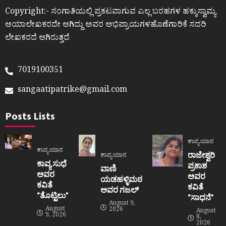
Copyright:- ಸಂಗಾತಿಯಲ್ಲಿ ಪ್ರಕಟವಾಗುವ ಎಲ್ಲ ಬರಹಗಳ ಹಕ್ಕುಸ್ವಾಮ್ಯ
ಆಯಾಲೇಖಕರದೇ ಆಗಿದ್ದು ಅವರ ಅಭಿಪ್ರಾಯಗಳಹೊಣೆಗಾರಿಕೆ ಸದರಿ
ಲೇಖಕರದೆ ಆಗಿರುತ್ತದೆ
7019100351
sangaatipatrike@gmail.com
Posts Lists
ಕಾವ್ಯಯಾನ
ಕಾವ್ಯಯಾನ
ರಾಜೇಶ್ವರಿ
ಕಾವ್ಯಯಾನ
ಕಾವ್ಯ ಸುಧೆ
ಪ್ರಕಾಶ
ವಾಣಿ
ಅವರ
ಅವರ
ಯಡಹಳ್ಳಿಮಠ
ಕವಿತೆ
ಕವಿತೆ
ಅವರ ಗಜಲ್
“ತೊಟ್ಟಿಲು”
“ಸಾಧನೆ”
August 9,
August
2026
August
9, 2026
8,
2026