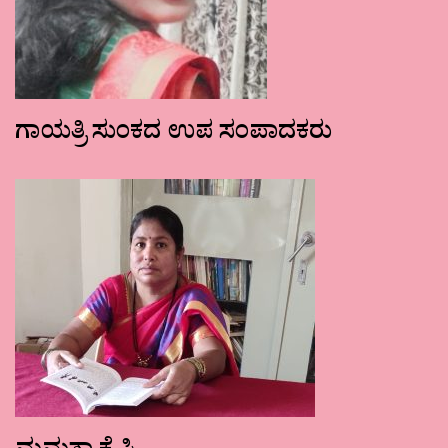
ಗಾಯತ್ರಿ ಸುಂಕದ ಉಪ ಸಂಪಾದಕರು