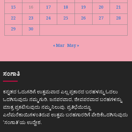
15
16
17
18
19
20
21
22
23
24
25
26
27
28
29
30
« Mar
May »
ಸಂಗಾತಿ
ಕನ್ನಡದ ಓದುಗರಿಗೆ ಉತ್ತಮವಾದ ಎಲ್ಲ ಪ್ರಕಾರದ ಬರಹಳನ್ನು ಓದಲು
ಒದಗಿಸುವುದು ನಮ್ಮ ಗುರಿ. ಜನಪರವಾದ, ಜೀವಪರವಾದ ಬರಹಗಳನ್ನು
ಮಾತ್ರ ಪ್ರಕಟಿಸುವುದು ನಮ್ಮ ನಿಲುವು. ಪ್ರತಿಭೆಯಿದ್ದೂ
ಎಲೆಮರೆಕಾಯಿಗಳಂತಿರುವ ಉತ್ತಮ ಬರಹಗಾರರಿಗೆ ವೇದಿಕೆಒದಗಿಸುವುದು
ʼಸಂಗಾತಿʼಯ ಉದ್ದೇಶ.