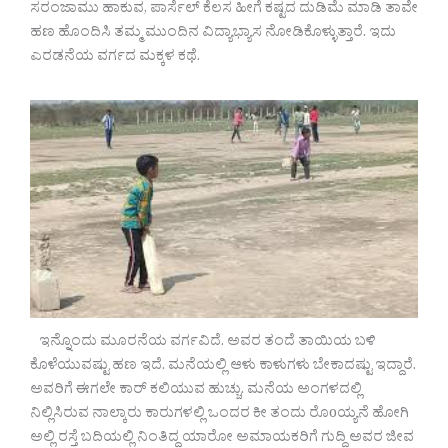
ಸರಂಜಾಮು ಹಾಕುವ, ಪಾರ್ಸೆಲ್ ಕೆಲಸ ಹೀಗೆ ಕಷ್ಟದ ದುಡಿಮೆ ಮಾಡಿ ತಾವೇ
ಹಣ ಹೊಂದಿಸಿ ತಮ್ಮ ಮುಂದಿನ ವಿದ್ಯಾಭ್ಯಾಸ ನೋಡಿಕೊಳ್ಳುತ್ತಾರೆ. ಇದು
ಎರಡನೆಯ ವರ್ಗದ ಮಕ್ಕಳ ಕಥೆ.
ಇನ್ನೊಂದು ಮೂರನೆಯ ವರ್ಗವಿದೆ. ಅವರ ತಂದೆ ತಾಯಿಯ ಬಳಿ
ಕೊಳೆಯುವಷ್ಟು ಹಣ ಇದೆ. ಮನೆಯಲ್ಲಿ ಆಳು ಕಾಳುಗಳು ಬೇಕಾದಷ್ಟು ಇದ್ದಾರೆ.
ಅವರಿಗೆ ಈಗಲೇ ಕಾರ್ ಕಲಿಯುವ ಹುಚ್ಚು. ಮನೆಯ ಅಂಗಳದಲ್ಲಿ
ನಿಲ್ಲಿಸಿರುವ ನಾಲ್ಕಾರು ಕಾರುಗಳಲ್ಲಿ ಒಂದರ ಕೀ ತಂದು ರೊoಯ್ಯನೆ ಹೋಗಿ
ಅಲ್ಲಿ ರಸ್ತೆ ಬದಿಯಲ್ಲಿ ನಿಂತಿದ್ದ ಯಾರೋ ಅಮಾಯಕರಿಗೆ ಗುದ್ದಿ ಅವರ ಜೀವ