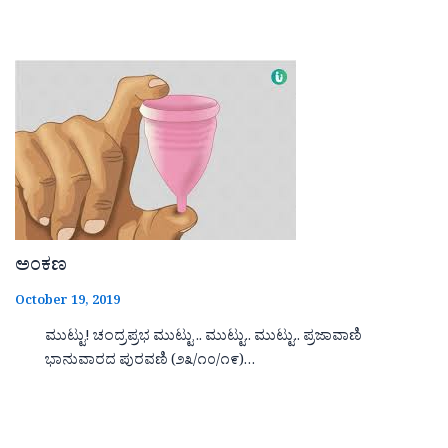
ಅಂಕಣ
October 19, 2019
ಮುಟ್ಟು! ಚಂದ್ರಪ್ರಭ ಮುಟ್ಟು .. ಮುಟ್ಟು.. ಮುಟ್ಟು.. ಪ್ರಜಾವಾಣಿ
ಭಾನುವಾರದ ಪುರವಣಿ (೨೩/೧೦/೧೯)…