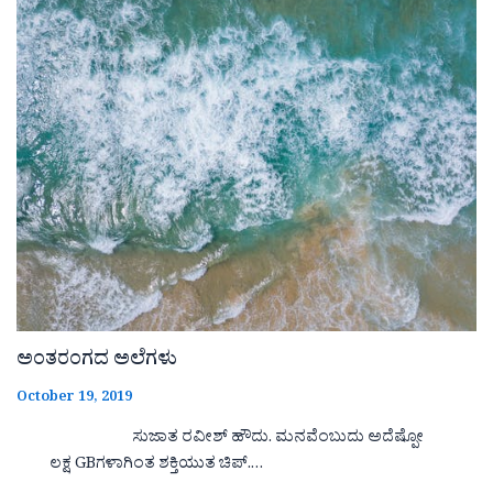
ಅಂತರಂಗದ ಅಲೆಗಳು
October 19, 2019
ಸುಜಾತ ರವೀಶ್ ಹೌದು. ಮನವೆಂಬುದು ಅದೆಷ್ಪೋ
ಲಕ್ಷ GBಗಳಾಗಿಂತ ಶಕ್ತಿಯುತ ಚಿಪ್.…