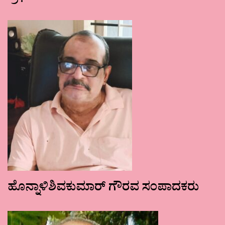
ಹೊನ್ನಾಳಿಶಿವಕುಮಾರ್ ಗೌರವ ಸಂಪಾದಕರು